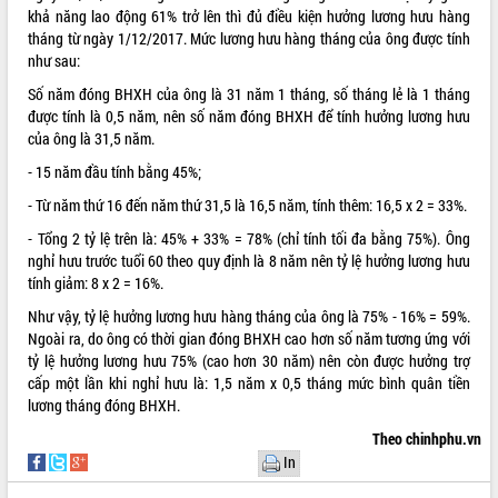
khả năng lao động 61% trở lên thì đủ điều kiện hưởng lương hưu hàng
ĐIỂM TIN VĂN BẢN
tháng từ ngày 1/12/2017. Mức lương hưu hàng tháng của ông được tính
như sau:
QUY HOẠCH - KẾ HOẠCH
Số năm đóng BHXH của ông là 31 năm 1 tháng, số tháng lẻ là 1 tháng
được tính là 0,5 năm, nên số năm đóng BHXH để tính hưởng lương hưu
QUẢNG CÁO
của ông là 31,5 năm.
- 15 năm đầu tính bằng 45%;
- Từ năm thứ 16 đến năm thứ 31,5 là 16,5 năm, tính thêm: 16,5 x 2 = 33%.
- Tổng 2 tỷ lệ trên là: 45% + 33% = 78% (chỉ tính tối đa bằng 75%). Ông
nghỉ hưu trước tuổi 60 theo quy định là 8 năm nên tỷ lệ hưởng lương hưu
tính giảm: 8 x 2 = 16%.
Như vậy, tỷ lệ hưởng lương hưu hàng tháng của ông là 75% - 16% = 59%.
Ngoài ra, do ông có thời gian đóng BHXH cao hơn số năm tương ứng với
tỷ lệ hưởng lương hưu 75% (cao hơn 30 năm) nên còn được hưởng trợ
cấp một lần khi nghỉ hưu là: 1,5 năm x 0,5 tháng mức bình quân tiền
lương tháng đóng BHXH.
Theo chinhphu.vn
In