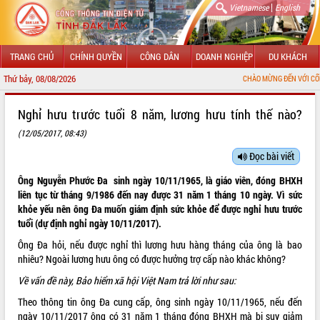
|
Vietnamese
English
TRANG CHỦ
CHÍNH QUYỀN
CÔNG DÂN
DOANH NGHIỆP
DU KHÁCH
Thứ bảy, 08/08/2026
CHÀO MỪNG ĐẾN VỚI CỔNG THÔNG
GIỚI THIỆU
Nghỉ hưu trước tuổi 8 năm, lương hưu tính thế nào?
(12/05/2017, 08:43)
LÃNH ĐẠO UBND TỈNH
Đọc bài viết
TIN TỨC SỰ KIỆN
Ông Nguyễn Phước Đa sinh ngày 10/11/1965, là giáo viên, đóng BHXH
SỞ, BAN, NGÀNH
liên tục từ tháng 9/1986 đến nay được 31 năm 1 tháng 10 ngày. Vì sức
khỏe yếu nên ông Đa muốn giám định sức khỏe để được nghỉ hưu trước
UBND CÁC XÃ, PHƯỜNG
tuổi (dự định nghỉ ngày 10/11/2017).
Ông Đa hỏi, nếu được nghỉ thì lương hưu hàng tháng của ông là bao
THÔNG TIN CHỈ ĐẠO ĐIỀU HÀNH
nhiêu? Ngoài lương hưu ông có được hưởng trợ cấp nào khác không?
Về vấn đề này, Bảo hiểm xã hội Việt Nam trả lời như sau:
HỆ THỐNG VĂN BẢN
Theo thông tin ông Đa cung cấp, ông sinh ngày 10/11/1965, nếu đến
VĂN BẢN HĐND TỈNH
ngày 10/11/2017 ông có 31 năm 1 tháng đóng BHXH mà bị suy giảm