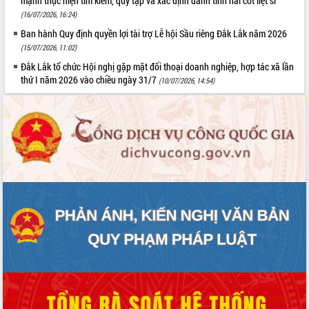
mạnh thực hiện tìm kiếm, quy tập và xác định danh tính hài cốt liệt sĩ”
(16/07/2026, 16:24)
Ban hành Quy định quyền lợi tài trợ Lễ hội Sầu riêng Đắk Lắk năm 2026
(15/07/2026, 11:02)
Đắk Lắk tổ chức Hội nghị gặp mặt đối thoại doanh nghiệp, hợp tác xã lần
thứ I năm 2026 vào chiều ngày 31/7
(10/07/2026, 14:54)