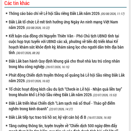
Các tin khác
Thông cáo báo chí về Lễ hội Sầu riêng Đắk Lắk năm 2026
(05/08/2026, 11:17)
Đắk Lắk tổ chức Lễ mít tinh hưởng ứng Ngày An ninh mạng Việt Nam
năm 2026
(03/08/2026, 10:22)
Kết luận của đồng chí Nguyễn Thiên Văn - Phó Chủ tịch UBND tỉnh tại
cuộc họp trực tuyến với UBND các xã, phường về tiến độ triển khai Kế
hoạch khám sức khỏe định kỳ, khám sàng lọc cho người dân trên địa bàn
tỉnh
(30/07/2026, 08:26)
Đắk Lắk ban hành Quy định khung giá cho thuê nhà lưu trú công nhân
trong khu công nghiệp
(29/07/2026, 16:15)
Phát động Chiến dịch truyền thông số quảng bá Lễ hội Sầu riêng Đắk Lắk
năm 2026
(23/07/2026, 16:02)
Tổ chức hoạt động kích cầu du lịch “Check-in Lễ hội - Nhận quà liền tay”
trong khuôn khổ Lễ hội Sầu riêng Đắk Lắk năm 2026
(22/07/2026, 15:53)
Đắk Lắk triển khai Chiến dịch “Làm sạch mã số thuế - Tháo gỡ điểm
nghẽn trong kinh doanh”
(22/07/2026, 14:27)
Đắk Lắk tiếp tục trao trả hồ sơ, kỷ vật cán bộ đi B
(16/07/2026, 16:50)
Tăng cường thông tin, tuyên truyền về “Chiến dịch 500 ngày đêm đẩy