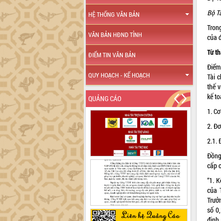
Bộ Tà
HỆ THỐNG VĂN BẢN
Tron
VĂN BẢN HĐND TỈNH
của 
Từ t
ĐIỂM TIN VĂN BẢN
Điểm
QUY HOẠCH - KẾ HOẠCH
Tài c
thế v
kế t
QUẢNG CÁO
1. Cơ
2. Đ
2.1. 
Đồng
cấp 
“1. 
của 
Trưở
số 0,
định