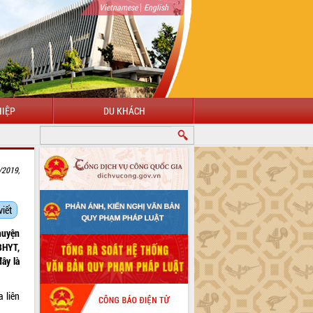
|
Vietnamese
English
IỆP
DU KHÁCH
/2019,
viết
huyện
BHYT,
ây là
 liên