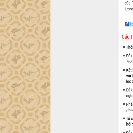
của 
lương
Các t
Thô
Đắk
10:22
Kết 
với 
lọc 
Đắk
ngh
Phá
(23/0
Tổ c
hội
Đắk 