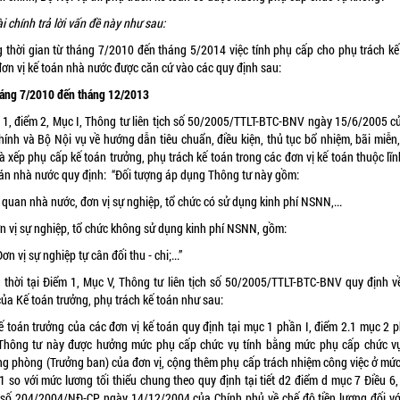
i chính trả lời vấn đề này như sau:
g thời gian từ tháng 7/2010 đến tháng 5/2014 việc tính phụ cấp cho phụ trách kế
đơn vị kế toán nhà nước được căn cứ vào các quy định sau:
háng 7/2010 đến tháng 12/2013
 1, điểm 2, Mục I, Thông tư liên tịch số 50/2005/TTLT-BTC-BNV ngày 15/6/2005 c
hính và Bộ Nội vụ về hướng dẫn tiêu chuẩn, điều kiện, thủ tục bổ nhiệm, bãi miễn
à xếp phụ cấp kế toán trưởng, phụ trách kế toán trong các đơn vị kế toán thuộc lĩ
oán nhà nước quy định: “Đối tượng áp dụng Thông tư này gồm:
 quan nhà nước, đơn vị sự nghiệp, tổ chức có sử dụng kinh phí NSNN,...
ơn vị sự nghiệp, tổ chức không sử dụng kinh phí NSNN, gồm:
Đơn vị sự nghiệp tự cân đối thu - chi;...”
 thời tại Điểm 1, Mục V, Thông tư liên tịch số 50/2005/TTLT-BTC-BNV quy định v
của Kế toán trưởng, phụ trách kế toán như sau:
Kế toán trưởng của các đơn vị kế toán quy định tại mục 1 phần I, điểm 2.1 mục 2 p
Thông tư này được hưởng mức phụ cấp chức vụ tính bằng mức phụ cấp chức v
ng phòng (Trưởng ban) của đơn vị, cộng thêm phụ cấp trách nhiệm công việc ở mức
1 so với mức lương tối thiểu chung theo quy định tại tiết d2 điểm d mục 7 Điều 6
 số 204/2004/NĐ-CP ngày 14/12/2004 của Chính phủ về chế độ tiền lương đối vớ