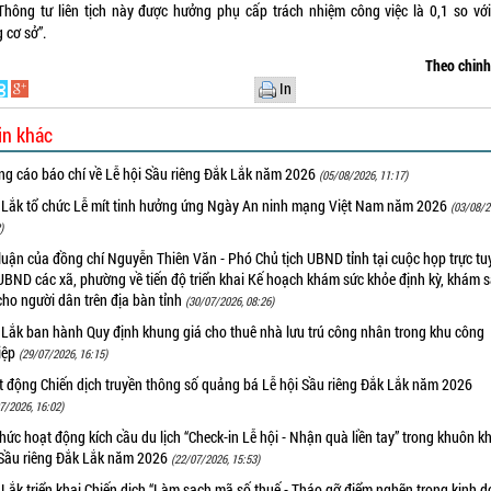
Thông tư liên tịch này được hưởng phụ cấp trách nhiệm công việc là 0,1 so vớ
 cơ sở”.
Theo chin
In
in khác
ng cáo báo chí về Lễ hội Sầu riêng Đắk Lắk năm 2026
(05/08/2026, 11:17)
 Lắk tổ chức Lễ mít tinh hưởng ứng Ngày An ninh mạng Việt Nam năm 2026
(03/08/2
)
luận của đồng chí Nguyễn Thiên Văn - Phó Chủ tịch UBND tỉnh tại cuộc họp trực tu
UBND các xã, phường về tiến độ triển khai Kế hoạch khám sức khỏe định kỳ, khám 
cho người dân trên địa bàn tỉnh
(30/07/2026, 08:26)
 Lắk ban hành Quy định khung giá cho thuê nhà lưu trú công nhân trong khu công
iệp
(29/07/2026, 16:15)
t động Chiến dịch truyền thông số quảng bá Lễ hội Sầu riêng Đắk Lắk năm 2026
7/2026, 16:02)
hức hoạt động kích cầu du lịch “Check-in Lễ hội - Nhận quà liền tay” trong khuôn k
 Sầu riêng Đắk Lắk năm 2026
(22/07/2026, 15:53)
Lắk triển khai Chiến dịch “Làm sạch mã số thuế - Tháo gỡ điểm nghẽn trong kinh 