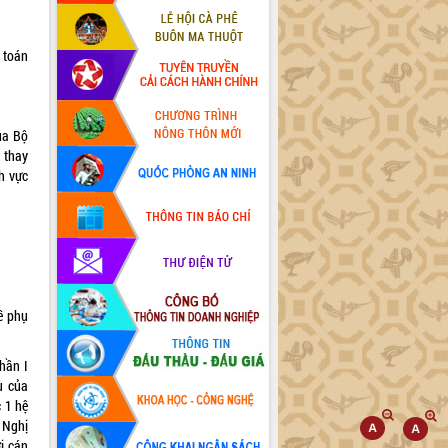
 toán
ủa Bộ
, thay
nh vực
ề phụ
hần I
ụ của
 1 hệ
, Nghị
i cán