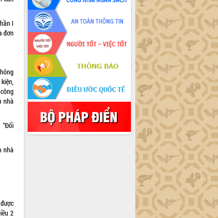
phần I
a đơn
Thông
kiện,
m công
n nhà
 “Đối
h nhà
 được
iều 2