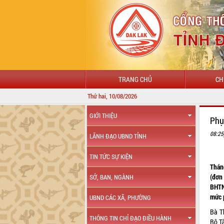
TRANG CHỦ
CH
Thứ hai, 10/08/2026
GIỚI THIỆU
Phụ
08:25
LÃNH ĐẠO UBND TỈNH
TIN TỨC SỰ KIỆN
Thán
(đơn
SỞ, BAN, NGÀNH
BHTN
mức 
UBND CÁC XÃ, PHƯỜNG
Bà T
THÔNG TIN CHỈ ĐẠO ĐIỀU HÀNH
Bộ T