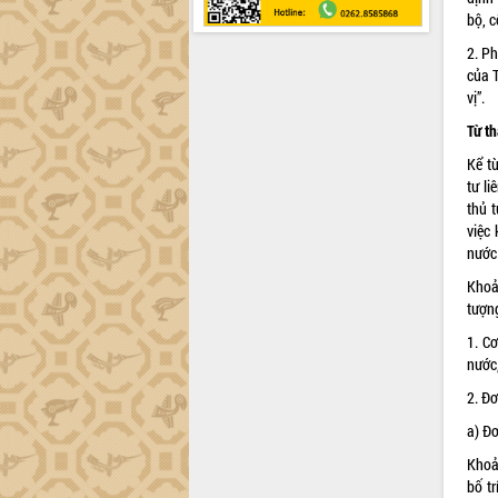
bộ, c
2. Ph
của 
vị”.
Từ t
Kể t
tư l
thủ t
việc
nước
Khoả
tượn
1. C
nước,
2. Đ
a) Đơ
Khoả
bố t