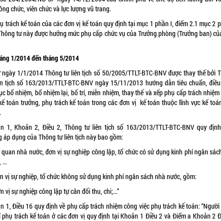
ông chức, viên chức và lực lượng vũ trang.
ụ trách kế toán của các đơn vị kế toán quy định tại mục 1 phần I, điểm 2.1 mục 2 
Thông tư này được hưởng mức phụ cấp chức vụ của Trưởng phòng (Trưởng ban) củ
háng 1/2014 đến tháng 5/2014
ừ ngày 1/1/2014 Thông tư liên tịch số 50/2005/TTLT-BTC-BNV được thay thế bởi 
iên tịch số 163/2013/TTLT-BTC-BNV ngày 15/11/2013 hướng dẫn tiêu chuẩn, điều 
ục bổ nhiệm, bổ nhiệm lại, bố trí, miễn nhiệm, thay thế và xếp phụ cấp trách nhiệ
 kế toán trưởng, phụ trách kế toán trong các đơn vị kế toán thuộc lĩnh vực kế toá
.
n 1, Khoản 2, Điều 2, Thông tư liên tịch số 163/2013/TTLT-BTC-BNV quy định
g áp dụng của Thông tư liên tịch này bao gồm:
ơ quan nhà nước, đơn vị sự nghiệp công lập, tổ chức có sử dụng kinh phí ngân sác
 ...
ơn vị sự nghiệp, tổ chức không sử dụng kinh phí ngân sách nhà nước, gồm:
n vị sự nghiệp công lập tự cân đối thu, chi;...”
n 1, Điều 16 quy định về phụ cấp trách nhiệm công việc phụ trách kế toán: “Người
rí phụ trách kế toán ở các đơn vị quy định tại Khoản 1 Điều 2 và Điểm a Khoản 2 Đ