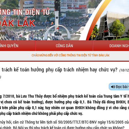
ÍNH QUYỀN
CÔNG DÂN
DOANH NGH
CHÀO MỪNG ĐẾN VỚI CỔNG THÔNG TIN ĐIỆN TỬ TỈNH ĐẮK LẮK
 trách kế toán hưởng phụ cấp trách nhiệm hay chức vụ?
(10/12
)
Đọc bài 
g 7/2010, bà Lưu Thu Thủy được bổ nhiệm phụ trách kế toán của Trung tâm Y tế 
 vị chưa có kế toán trưởng), được hưởng phụ cấp 0,1. Bà Thủy đã đóng BHXH, 
 trên phần phụ cấp 0,1 này, tuy nhiên cơ quan BHXH không đồng ý vì cho rằng đ
phụ cấp trách nhiệm chứ không phải phụ cấp chức vụ.
hủy hỏi, căn cứ Thông tư liên tịch số 50/2005/TTLT/BTC-BNV ngày 15/6/2005 của
ài chính, Bộ Nội vụ thì phụ trách kế toán có được hưởng phụ cấp chức vụ không?