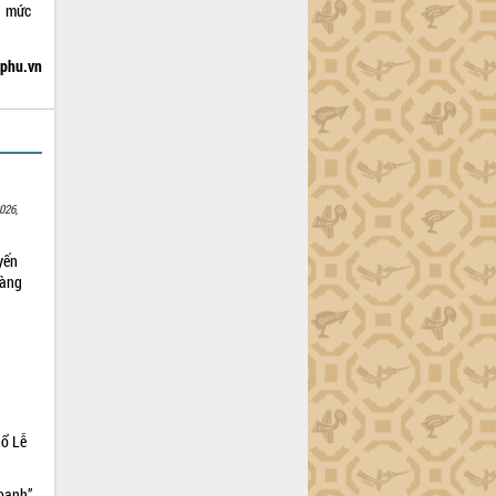
i mức
hphu.vn
026,
yến
sàng
hổ Lễ
doanh”