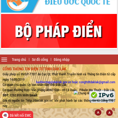
Toggle
Trang chủ
Sơ đồ cổng
Đăng nhập
navigation
CỔNG THÔNG TIN ĐIỆN TỬ TỈNH ĐẮK LẮK
Giấy phép số 99/GP-TTĐT do Cục QL Phát thanh Truyền hình và Thông tin Điện tử cấp
ngày 14/05/2010
banbientap@daklak.gov.vn hoặc congttdtdaklak@gmail.com
Cơ quan chủ quản: Ủy ban nhân dân tỉnh Đắk Lắk
Cơ quan thường trực: Văn phòng UBND tỉnh - 09 Lê Duẩn - P.Buôn Ma Thuột - Đắk Lắk.
SĐT:
0262.859.9699
Email:
Ghi rõ nguồn tin "http://daklak.gov.vn" khi phát hành lại các thông tin từ Cổng TTĐT
này
Đã kết nối EMC