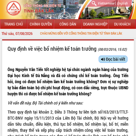
|
Vietnamese
English
TRANG CHỦ
CHÍNH QUYỀN
CÔNG DÂN
DOANH NGHIỆP
DU KHÁCH
Thứ sáu, 07/08/2026
CHÀO MỪNG ĐẾN VỚI CỔNG THÔNG TIN ĐIỆN TỬ TỈNH ĐẮK LẮK
GIỚI THIỆU
Quy định về việc bổ nhiệm kế toán trưởng
(08/03/2016, 15:02)
LÃNH ĐẠO UBND TỈNH
Đọc bài viết
Ông Nguyễn Văn Tiến tốt nghiệp hệ tại chức ngành ngân hàng của trường
TIN TỨC SỰ KIỆN
Đại học Kinh tế Đà Nẵng và đã có chứng chỉ kế toán trưởng. Ông Tiến
hỏi, ông có được bổ nhiệm làm kế toán trưởng không? Đơn vị sự nghiệp
SỞ, BAN, NGÀNH
tự bảo đảm toàn bộ chi phí hoạt động, có con dấu riêng, trực thuộc UBND
huyện thì có được bổ nhiệm kế toán trưởng không?
UBND CÁC XÃ, PHƯỜNG
Về vấn đề này, Bộ Tài chính có ý kiến như sau:
THÔNG TIN CHỈ ĐẠO ĐIỀU HÀNH
Theo quy định tại khoản 2, Điều 3 Thông tư liên tịch số
163/2013/TTLT-
BTC-BNV
ngày 15/11/2013 của Liên Bộ Tài chính, Bộ Nội vụ về hướng
HỆ THỐNG VĂN BẢN
dẫn tiêu chuẩn, điều kiện, thủ tục bổ nhiệm, bổ nhiệm lại, bố trí, miễn
nhiệm, thay thế và xếp phụ cấp trách nhiệm công việc kế toán trưởng,
VĂN BẢN HĐND TỈNH