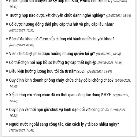
Phiên giám sát chuyên đề Kỳ họp thứ Sáu, HĐND tỉnh khóa X
(12/07/2023,
16:41)
Trường hợp nào được xét chuyển chức danh nghề nghiệp?
(12/07/2021, 16:34)
Có được hưởng đồng thời phụ cấp thu hút và phụ cấp lâu năm?
(08/07/2021, 10:36)
Bác sĩ đa khoa có được cấp chứng chỉ hành nghề chuyên khoa?
(07/07/2021, 09:09)
Viên chức biệt phái được hưởng những quyền lợi gì?
(05/07/2021, 16:28)
Có thể chọn nơi nộp hồ sơ hưởng trợ cấp thất nghiệp
(29/06/2021, 14:46)
Điều kiện hưởng lương hưu tối đa từ năm 2021
(24/06/2021, 14:51)
Quy định kinh doanh phòng cháy, chữa cháy có bị chồng chéo?
(24/06/2021,
14:50)
Xếp lương với công chức đã có thời gian công tác đóng BHXH
(22/06/2021,
14:37)
Quy định về thời hạn giữ chức vụ lãnh đạo đối với công chức
(21/06/2021,
15:22)
Người nước ngoài sang công tác, cần cách ly y tế bao nhiêu ngày?
(18/06/2021, 14:42)