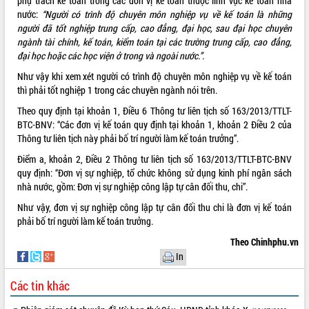
phụ trách kế toán trong các đơn vị kế toán thuộc lĩnh vực kế toán nhà
nước:
“Người có trình độ chuyên môn nghiệp vụ về kế toán là những
ĐIỂM TIN VĂN BẢN
người đã tốt nghiệp trung cấp, cao đẳng, đại học, sau đại học chuyên
ngành tài chính, kế toán, kiểm toán tại các trường trung cấp, cao đẳng,
QUY HOẠCH - KẾ HOẠCH
đại học hoặc các học viện ở trong và ngoài nước.”.
Như vậy khi xem xét người có trình độ chuyên môn nghiệp vụ về kế toán
QUẢNG CÁO
thì phải tốt nghiệp 1 trong các chuyên ngành nói trên.
Theo quy định tại khoản 1, Điều 6 Thông tư liên tịch số 163/2013/TTLT-
BTC-BNV: “Các đơn vị kế toán quy định tại khoản 1, khoản 2 Điều 2 của
Thông tư liên tịch này phải bố trí người làm kế toán trưởng”.
Điểm a, khoản 2, Điều 2 Thông tư liên tịch số 163/2013/TTLT-BTC-BNV
quy định: “Đơn vị sự nghiệp, tổ chức không sử dụng kinh phí ngân sách
nhà nước, gồm: Đơn vị sự nghiệp công lập tự cân đối thu, chi”.
Như vậy, đơn vị sự nghiệp công lập tự cân đối thu chi là đơn vị kế toán
phải bố trí người làm kế toán trưởng.
Theo Chinhphu.vn
In
Các tin khác