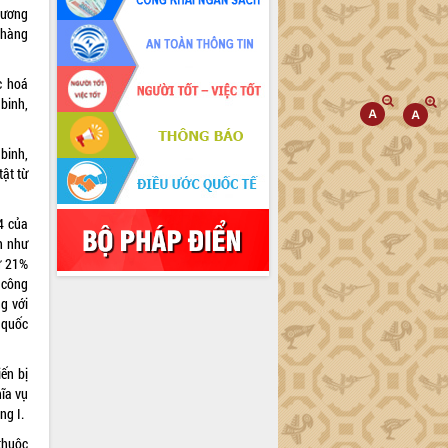
hương
 hàng
c hoá
binh,
binh,
tật từ
14 của
h như
ừ 21%
 công
g với
 quốc
ến bị
ĩa vụ
ng I.
thuộc