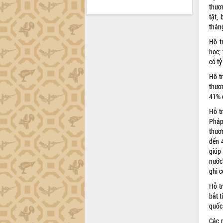
thươ
tật,
thán
Hỗ t
học;
có tỷ
Hỗ t
thươn
41% 
Hỗ tr
Pháp
thươ
đến 
giúp
nước
ghi 
Hỗ t
bắt 
quốc
Các 