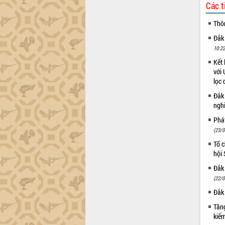
Các t
Thô
Đắk
10:22
Kết 
với 
lọc 
Đắk
ngh
Phá
(23/0
Tổ c
hội
Đắk 
(22/0
Đắk 
Tăng
kiếm