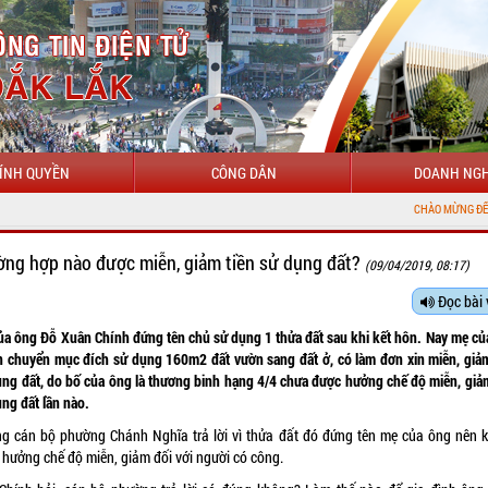
ÍNH QUYỀN
CÔNG DÂN
DOANH NGH
CHÀO MỪNG ĐẾN VỚI CỔN
ờng hợp nào được miễn, giảm tiền sử dụng đất?
(09/04/2019, 08:17)
Đọc bài 
ủa ông Đỗ Xuân Chính đứng tên chủ sử dụng 1 thửa đất sau khi kết hôn. Nay mẹ củ
 chuyển mục đích sử dụng 160m2 đất vườn sang đất ở, có làm đơn xin miễn, giảm
ụng đất, do bố của ông là thương binh hạng 4/4 chưa được hưởng chế độ miễn, giảm
ng đất lần nào.
g cán bộ phường Chánh Nghĩa trả lời vì thửa đất đó đứng tên mẹ của ông nên 
 hưởng chế độ miễn, giảm đối với người có công.