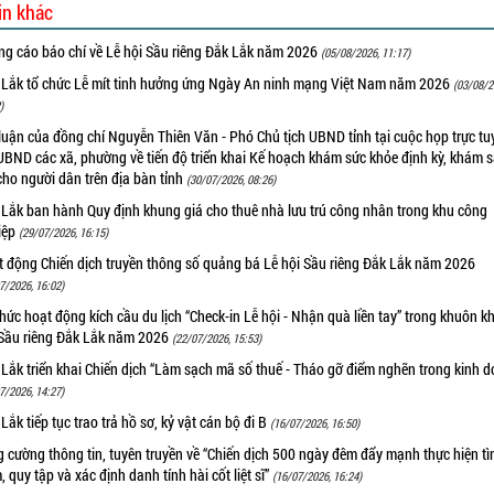
in khác
ng cáo báo chí về Lễ hội Sầu riêng Đắk Lắk năm 2026
(05/08/2026, 11:17)
 Lắk tổ chức Lễ mít tinh hưởng ứng Ngày An ninh mạng Việt Nam năm 2026
(03/08/2
)
luận của đồng chí Nguyễn Thiên Văn - Phó Chủ tịch UBND tỉnh tại cuộc họp trực tu
UBND các xã, phường về tiến độ triển khai Kế hoạch khám sức khỏe định kỳ, khám 
cho người dân trên địa bàn tỉnh
(30/07/2026, 08:26)
 Lắk ban hành Quy định khung giá cho thuê nhà lưu trú công nhân trong khu công
iệp
(29/07/2026, 16:15)
t động Chiến dịch truyền thông số quảng bá Lễ hội Sầu riêng Đắk Lắk năm 2026
7/2026, 16:02)
hức hoạt động kích cầu du lịch “Check-in Lễ hội - Nhận quà liền tay” trong khuôn k
 Sầu riêng Đắk Lắk năm 2026
(22/07/2026, 15:53)
Lắk triển khai Chiến dịch “Làm sạch mã số thuế - Tháo gỡ điểm nghẽn trong kinh 
7/2026, 14:27)
Lắk tiếp tục trao trả hồ sơ, kỷ vật cán bộ đi B
(16/07/2026, 16:50)
 cường thông tin, tuyên truyền về “Chiến dịch 500 ngày đêm đẩy mạnh thực hiện t
, quy tập và xác định danh tính hài cốt liệt sĩ”
(16/07/2026, 16:24)