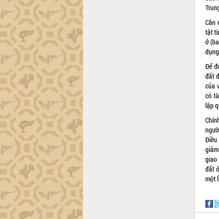
Trung
Căn c
tật 
ở (b
dụng
Để đ
đất 
của 
có tà
lập 
Chín
ngườ
Điều
giảm
giao
đất 
một 