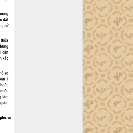
thương
o đất
ng sử
 thửa
chung
i cần
ểm xác
hồ sơ
oản 1
 hoặc
 nước
g làm
 giảm
hphu.vn