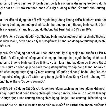
ng binh, thương binh loại B, bệnh binh, có tỷ lệ suy giảm khả năng lao động do t
 bệnh tật từ 81% trở lên; thân nhân của liệt sĩ đang hưởng tiền tuất nuôi dưỡng
g.
rợ 90% tiền sử dụng đất đối với: Người hoạt động kháng chiến bị nhiễm chất độ
 thương binh, người hưởng chính sách như thương binh, thương binh loại B, bệnh 
 lệ suy giảm khả năng lao động do thương tật, bệnh tật từ 61% đến 80%.
rợ 80% tiền sử dụng đất đối với: Thương binh, người hưởng chính sách như thương 
g binh loại B, bệnh binh có tỷ lệ suy giảm khả năng lao đông do thương tật, bệnh 
đến 60%.
ợ 70% tiền sử dụng đất đối với: Thân nhân của liệt sĩ quy định tại Khoản 1 Điều 
 lệnh Ưu đãi người có công với cách mạng; thương binh, người hưởng chính sác
ng binh, thương binh loại B có tỷ lệ suy giảm khả năng lao động do thương tật t
40%; người có công giúp đỡ cách mạng đang hưởng trợ cấp hàng tháng; người có
 đỡ cách mạng được tặng Kỷ niệm chương "Tổ quốc ghi công" hoặc Bằng "Có côn
", người có công giúp đỡ cách mạng trong gia đình được tặng Kỷ niệm chương "Tổ
công" hoặc Bằng "Có công với nước".
rợ 65% tiền sử dụng đất đối với: Người hoạt động cách mạng, hoạt động kháng chi
tù đày; người hoạt động kháng chiến giải phóng dân tộc, bảo vệ Tổ quốc và làm ngh
 tế được tặng Huân chương Kháng chiến hạng I hoặc Huân chương Chiến thắng hạ
mức hỗ trợ nêu trên được tính trong định mức đất ở do UBND tỉnh, thành phố trực 