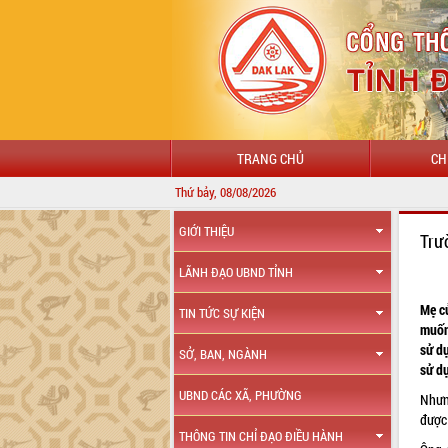
TRANG CHỦ
CH
Thứ bảy, 08/08/2026
GIỚI THIỆU
Trư
LÃNH ĐẠO UBND TỈNH
Mẹ c
TIN TỨC SỰ KIỆN
muốn
sử d
SỞ, BAN, NGÀNH
sử dụ
UBND CÁC XÃ, PHƯỜNG
Nhưn
được
THÔNG TIN CHỈ ĐẠO ĐIỀU HÀNH