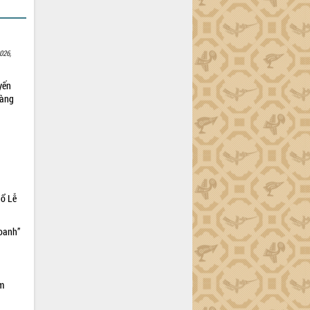
026,
yến
sàng
hổ Lễ
doanh”
ìm