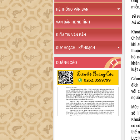
Ông 
miễn,
HỆ THỐNG VĂN BẢN
Về v
VĂN BẢN HĐND TỈNH
trả l
Khoả
ĐIỂM TIN VĂN BẢN
Chính
khi 
QUY HOẠCH - KẾ HOẠCH
thuộ
hộ n
QUẢNG CÁO
khăn
luật 
Giảm
đích
với 
ngườ
Mức 
số 1
Khoả
có c
thể 
Lực 