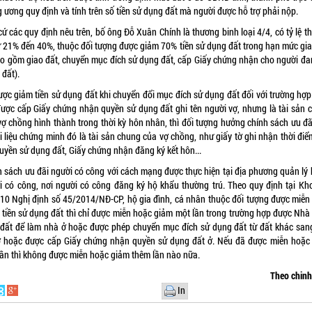
 ương quy định và tính trên số tiền sử dụng đất mà người được hỗ trợ phải nộp.
ứ các quy định nêu trên, bố ông Đỗ Xuân Chính là thương binh loại 4/4, có tỷ lệ 
từ 21% đến 40%, thuộc đối tượng được giảm 70% tiền sử dụng đất trong hạn mức gia
ao gồm giao đất, chuyển mục đích sử dụng đất, cấp Giấy chứng nhận cho người đa
 đất).
ược giảm tiền sử dụng đất khi chuyển đổi mục đích sử dụng đất đối với trường hợp
được cấp Giấy chứng nhận quyền sử dụng đất ghi tên người vợ, nhưng là tài sản 
vợ chồng hình thành trong thời kỳ hôn nhân, thì đối tượng hưởng chính sách ưu đã
i liệu chứng minh đó là tài sản chung của vợ chồng, như giấy tờ ghi nhận thời đi
quyền sử dụng đất, Giấy chứng nhận đăng ký kết hôn...
h sách ưu đãi người có công với cách mạng được thực hiện tại địa phương quản lý 
i có công, nơi người có công đăng ký hộ khẩu thường trú. Theo quy định tại Kh
 10 Nghị định số 45/2014/NĐ-CP, hộ gia đình, cá nhân thuộc đối tượng được miễn
 tiền sử dụng đất thì chỉ được miễn hoặc giảm một lần trong trường hợp được Nhà
 đất để làm nhà ở hoặc được phép chuyển mục đích sử dụng đất từ đất khác san
ở hoặc được cấp Giấy chứng nhận quyền sử dụng đất ở. Nếu đã được miễn hoặc
lần thì không được miễn hoặc giảm thêm lần nào nữa.
Theo chin
In