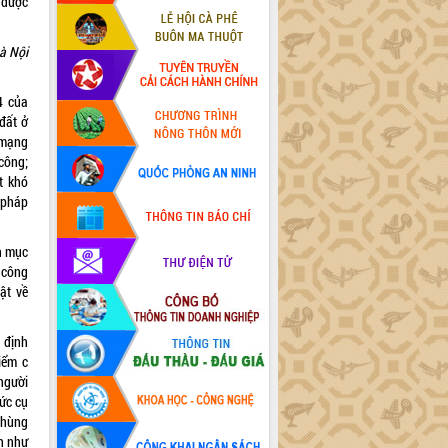
 được
à Nội
4 của
 đất ở
 mạng
công;
t khó
 pháp
n mục
 công
ật về
 định
iểm c
người
ức cụ
 hùng
h như