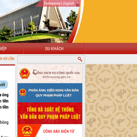
|
Vietnamese
English
IỆP
DU KHÁCH
G THÔNG TIN ĐIỆN TỬ TỈNH ĐẮK LẮK
viết
a ông
 tiền
 tiền
không