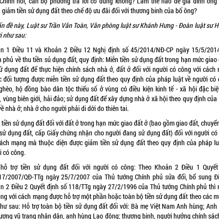
Chính hỏi, cán bộ phường trả lời có đúng không? Làm thế nào để gia đình ông
 giảm tiền sử dụng đất theo chế độ ưu đãi đối với thương binh của bố ông?
ấn đề này, Luật sư Trần Văn Toàn, Văn phòng luật sư Khánh Hưng - Đoàn luật sư H
ời như sau:
n 1 Điều 11 và Khoản 2 Điều 12 Nghị định số 45/2014/NĐ-CP ngày 15/5/201
 phủ về thu tiền sủ dụng đất, quy định: Miễn tiền sử dụng đất trong hạn mức giao
sử dụng đất để thực hiện chính sách nhà ở, đất ở đối với người có công với cách
c đối tượng được miễn tiền sử dụng đất theo quy định của pháp luật về người có 
ghèo, hộ đồng bào dân tộc thiểu số ở vùng có điều kiện kinh tế - xã hội đặc biệ
, vùng biên giới, hải đảo; sử dụng đất để xây dựng nhà ở xã hội theo quy định của
về nhà ở; nhà ở cho người phải di dời do thiên tai.
 tiền sử dụng đất đối với đất ở trong hạn mức giao đất ở (bao gồm giao đất, chuyể
 sử dụng đất, cấp Giấy chứng nhận cho người đang sử dụng đất) đối với người có
cách mạng mà thuộc diện được giảm tiền sử dụng đất theo quy định của pháp lu
i có công.
hỗ trợ tiền sử dụng đất đối với người có công: Theo Khoản 2 Điều 1 Quyết
17/2007/QĐ-TTg ngày 25/7/2007 của Thủ tướng Chính phủ sửa đổi, bổ sung Đ
n 2 Điều 2 Quyết định số 118/TTg ngày 27/2/1996 của Thủ tướng Chính phủ thì 
ông với cách mạng được hỗ trợ một phần hoặc toàn bộ tiền sử dụng đất theo các m
như sau: Hỗ trợ toàn bộ tiền sử dụng đất đối với: Bà mẹ Việt Nam Anh hùng; Anh
lượng vũ trang nhân dân, anh hùng Lao động; thương binh, người hưởng chính sác