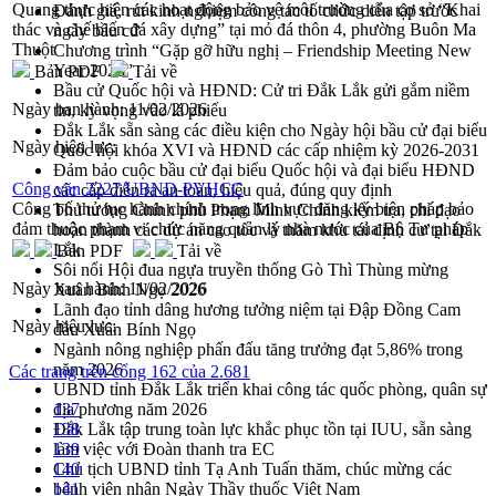
Quang thực hiện các hoạt động bảo vệ môi trường của cơ sở “Khai
Đánh giá, rút kinh nghiệm công tác tổ chức diễn tập trước
thác và chế biến đá xây dựng” tại mỏ đá thôn 4, phường Buôn Ma
ngày bầu cử
Thuột
Chương trình “Gặp gỡ hữu nghị – Friendship Meeting New
Year 2026”
Bản PDF
Tải về
Bầu cử Quốc hội và HĐND: Cử tri Đắk Lắk gửi gắm niềm
Ngày ban hành:
11/02/2026
tin, kỳ vọng vào lá phiếu
Đắk Lắk sẵn sàng các điều kiện cho Ngày hội bầu cử đại biểu
Ngày hiệu lực:
Quốc hội khóa XVI và HĐND các cấp nhiệm kỳ 2026-2031
Đảm bảo cuộc bầu cử đại biểu Quốc hội và đại biểu HĐND
Công văn 2227/UBND-PVHCC
các cấp diễn ra an toàn, hiệu quả, đúng quy định
Công bố thủ tục hành chính trong lĩnh vực đăng ký biện pháp bảo
Thủ tướng Chính phủ Phạm Minh Chính kiểm tra, chỉ đạo
đảm thuộc phạm vi chức năng quản lý nhà nước của Bộ Tư pháp
hoàn thành các dự án cao tốc và thăm khu tái định cư tại Đắk
Lắk
Bản PDF
Tải về
Sôi nổi Hội đua ngựa truyền thống Gò Thì Thùng mừng
Ngày ban hành:
11/02/2026
Xuân Bính Ngọ 2026
Lãnh đạo tỉnh dâng hương tưởng niệm tại Đập Đồng Cam
Ngày hiệu lực:
đầu Xuân Bính Ngọ
Ngành nông nghiệp phấn đấu tăng trưởng đạt 5,86% trong
năm 2026
Các trang trên cổng 162 của 2.681
UBND tỉnh Đắk Lắk triển khai công tác quốc phòng, quân sự
địa phương năm 2026
137
Đắk Lắk tập trung toàn lực khắc phục tồn tại IUU, sẵn sàng
138
làm việc với Đoàn thanh tra EC
139
Chủ tịch UBND tỉnh Tạ Anh Tuấn thăm, chúc mừng các
140
bệnh viện nhân Ngày Thầy thuốc Việt Nam
141