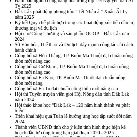
Đảm bảo nguồn cung hàng hóa trong dịp Tết Nguyên đán Ất
Tỵ 2025
Đắk Lắk phát động phong trào “Tết Nhân ái” Xuân Ất Tỵ
năm 2025
Ký kết Quy chế phối hợp trong các hoạt động xúc tiến đầu tư,
thương mại và du lịch
Hội chợ Công Thương và sản phẩm OCOP – Đắk Lắk năm
2024
Sở Văn hóa, Thể thao và Du lịch đẩy mạnh công tác cải cách
hành chính
Công bố xã Hòa Thắng, TP. Buôn Ma Thuột đạt chuẩn nông
thôn mới nâng cao
Công bố xã Cư Êbur , TP. Buôn Ma Thuột đạt chuẩn nông
thôn mới nâng cao
Công bố xã Ea Kao, TP. Buôn Ma Thuột đạt chuẩn nông
thôn mới nâng
Công bố xã Ea Tu đạt chuẩn nông thôn mới nâng cao
Hội thi Tuyên truyền viên giỏi Hội Nông dân tỉnh Đắk Lắk
năm 2024
Hội thảo khoa học “Đắk Lắk – 120 năm hình thành và phát
triển”
Triển khai hiệu quả Tuần lễ hưởng ứng học tập suốt đời năm
2024
Thành viên UBND tỉnh cho ý kiến tình hình thực hiện kế
hoạch đầu tư công trung hạn giai đoạn 2020 - 2025