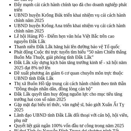
Đẩy mạnh cải cách hành chính tạo đà cho doanh nghiệp phát
triển
UBND huyện Krông Búk triển khai nhiệm vụ cải cách hành
chính năm 2025
UBND huyện Krông Ana triển khai nhiệm vụ cải cách hành
chính năm 2025
Lễ hội Hảng Pồ - Điểm hẹn văn hóa Việt Bắc trên cao
nguyên Đắk Lắk
Thanh niên Đắk Lắk hăng hái lên đường bảo vệ Tổ quốc
Phát động Cuộc thi trực tuyến tìm hiểu “50 năm Chiến thắng
Buôn Ma Thuột, giải phóng tỉnh Đắk Lắk”
Đắk Lắk xây dựng kịch bản tăng trưởng kinh tế - xã hội năm
2025 đạt 8% trở lên
Đề xuất phương án giảm 6 cơ quan chuyên môn trực thuộc
UBND tỉnh Đắk Lắk
Thị xã Buôn Hồ tập trung cải cách hành chính theo tinh thần
"Đồng thuận nhân dân, đồng lòng cán bộ"
Đắk Lắk quyết tâm huy động nguồn lực cho mục tiêu tăng
trưởng hai con số năm 2025
Gặp mặt đại biểu trí thức, văn nghệ sĩ, báo giới Xuân Ất Tỵ
2025
Lãnh đạo UBND tỉnh Đắk Lắk đối thoại với cán bộ, hội viên,
phụ nữ
Quyết liệt giải ngân 100% vốn đầu tư công trong năm 2025
Bí thư Tỉnh ủy Nguyễn Đình Trung dự chương trình Tết