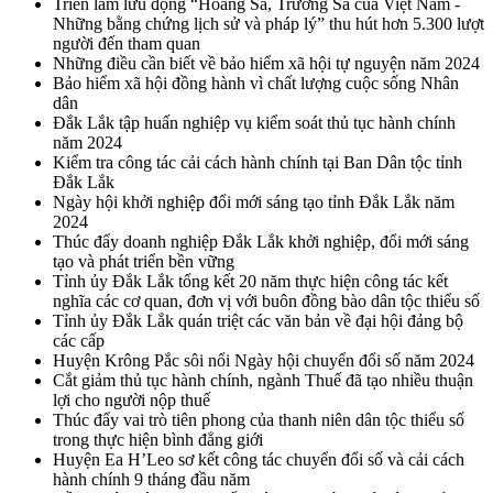
Triển lãm lưu động “Hoàng Sa, Trường Sa của Việt Nam -
Những bằng chứng lịch sử và pháp lý” thu hút hơn 5.300 lượt
người đến tham quan
Những điều cần biết về bảo hiểm xã hội tự nguyện năm 2024
Bảo hiểm xã hội đồng hành vì chất lượng cuộc sống Nhân
dân
Đắk Lắk tập huấn nghiệp vụ kiểm soát thủ tục hành chính
năm 2024
Kiểm tra công tác cải cách hành chính tại Ban Dân tộc tỉnh
Đắk Lắk
Ngày hội khởi nghiệp đổi mới sáng tạo tỉnh Đắk Lắk năm
2024
Thúc đẩy doanh nghiệp Đắk Lắk khởi nghiệp, đổi mới sáng
tạo và phát triển bền vững
Tỉnh ủy Đắk Lắk tổng kết 20 năm thực hiện công tác kết
nghĩa các cơ quan, đơn vị với buôn đồng bào dân tộc thiểu số
Tỉnh ủy Đắk Lắk quán triệt các văn bản về đại hội đảng bộ
các cấp
Huyện Krông Pắc sôi nổi Ngày hội chuyển đổi số năm 2024
Cắt giảm thủ tục hành chính, ngành Thuế đã tạo nhiều thuận
lợi cho người nộp thuế
Thúc đẩy vai trò tiên phong của thanh niên dân tộc thiểu số
trong thực hiện bình đẳng giới
Huyện Ea H’Leo sơ kết công tác chuyển đổi số và cải cách
hành chính 9 tháng đầu năm