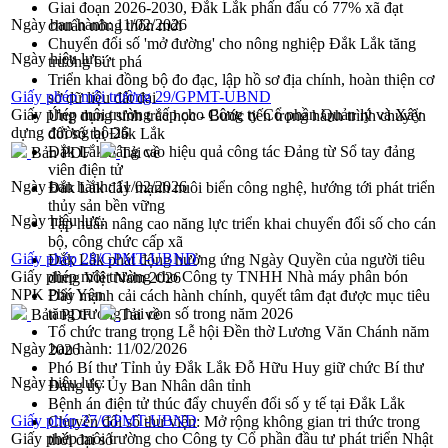
Giai đoạn 2026-2030, Đắk Lắk phấn đấu có 77% xã đạt
Ngày ban hành:
11/02/2026
chuẩn nông thôn mới
Chuyển đổi số 'mở đường' cho nông nghiệp Đắk Lắk tăng
Ngày hiệu lực:
trưởng bứt phá
Triển khai đồng bộ đo đạc, lập hồ sơ địa chính, hoàn thiện cơ
Giấy phép môi trường 29/GPMT-UBND
sở dữ liệu đất đai
Giấy phép môi trường cấp cho Công ty Cổ phần Quản lý và Xây
Ứng dụng sinh trắc học - Bước tiến trong hành trình chuyển
dựng đường bộ 26
đổi số tại Đắk Lắk
Đắk Lắk nâng cao hiệu quả công tác Đảng từ Sổ tay đảng
Bản PDF
Tải về
viên điện tử
Ngày ban hành:
11/02/2026
Đắk Lắk đẩy mạnh nuôi biển công nghệ, hướng tới phát triển
thủy sản bền vững
Ngày hiệu lực:
Tập huấn nâng cao năng lực triển khai chuyển đổi số cho cán
bộ, công chức cấp xã
Giấy phép 28/GPMT-UBND
Đắk Lắk phát động hưởng ứng Ngày Quyền của người tiêu
Giấy phép môi trường cho Công ty TNHH Nhà máy phân bón
dùng Việt Nam 2026
NPK Phú Yên
Đẩy mạnh cải cách hành chính, quyết tâm đạt được mục tiêu
tăng trưởng hai con số trong năm 2026
Bản PDF
Tải về
Tổ chức trang trọng Lễ hội Đền thờ Lương Văn Chánh năm
Ngày ban hành:
11/02/2026
2026
Phó Bí thư Tỉnh ủy Đắk Lắk Đỗ Hữu Huy giữ chức Bí thư
Ngày hiệu lực:
Đảng ủy Ủy Ban Nhân dân tỉnh
Bệnh án điện tử thúc đẩy chuyển đổi số y tế tại Đắk Lắk
Giấy phép 27/GPMT-UBND
Chuyển đổi số thư viện: Mở rộng không gian tri thức trong
Giấy phép môi trường cho Công ty Cổ phần đầu tư phát triển Nhật
thời đại số