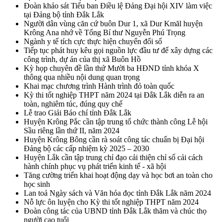
Đoàn khảo sát Tiểu ban Điều lệ Đảng Đại hội XIV làm việc
tại Đảng bộ tỉnh Đắk Lắk
Người dân vùng căn cứ buôn Dur 1, xã Dur Kmăl huyện
Krông Ana nhớ về Tổng Bí thư Nguyễn Phú Trọng
Ngành y tế tích cực thực hiện chuyển đổi số
Tiếp tục phát huy kêu gọi nguồn lực đầu tư để xây dựng các
công trình, dự án của thị xã Buôn Hồ
Kỳ họp chuyên đề lần thứ Mười ba HĐND tỉnh khóa X
thông qua nhiều nội dung quan trọng
Khai mạc chương trình Hành trình đỏ toàn quốc
Kỳ thi tốt nghiệp THPT năm 2024 tại Đắk Lắk diễn ra an
toàn, nghiêm túc, đúng quy chế
Lễ trao Giải Báo chí tỉnh Đắk Lắk
Huyện Krông Pắc cần tập trung tổ chức thành công Lễ hội
Sầu riêng lần thứ II, năm 2024
Huyện Krông Bông cần rà soát công tác chuẩn bị Đại hội
Đảng bộ các cấp nhiệm kỳ 2025 – 2030
Huyện Lắk cần tập trung chỉ đạo cải thiện chỉ số cải cách
hành chính phục vụ phát triển kinh tế - xã hội
Tăng cường triển khai hoạt động dạy và học bơi an toàn cho
học sinh
Lan toả Ngày sách và Văn hóa đọc tỉnh Đắk Lắk năm 2024
Nỗ lực ôn luyện cho Kỳ thi tốt nghiệp THPT năm 2024
Đoàn công tác của UBND tỉnh Đắk Lắk thăm và chúc thọ
người cao tuổi