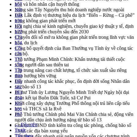
hôn và hôn nhân cận huyết thống
167
Nông sản Tây Nguyên thu hút doanh nghiệp nước ngoài
168
Đắk Lắk định vị thương hiệu du lịch “Biển – Rừng – Cà phê”
169
trong không gian phát triển mới
170
Hội nghị chia sẻ kinh nghiệm, chuyển giao kỹ thuật y tế, định
171
hướng phát triển chuyên sâu đến 2030
172
Chuyển đổi số mở ra không gian phát triển trong lĩnh vực văn
173
hóa, du lịch
174
Công bố quyết định của Ban Thường vụ Tỉnh ủy về công tác
175
cán bộ.
176
Thủ tướng Phạm Minh Chính: Khẩn trương tái thiết cuộc
177
sống người dân sau thiên tai
178
Tập trung nâng cao chất lượng, tổ chức sản xuất sầu riêng
179
theo hướng bền vững
180
Đẩy nhanh công tác khắc phục, ổn định đời sống Nhân dân
181
sau bão số 13
182
Bí thư Tỉnh ủy Lương Nguyễn Minh Triết dự Ngày hội đại
183
đoàn kết tại Buôn Đăk Tuôr, xã Cư Pui
184
Khởi công xây dựng Trường Phổ thông nội trú liên cấp tiểu
185
học và THCS xã Ia Rvê
186
Phó Thủ tướng Chính phủ Mai Văn Chính chia sẻ, động viên
187
người dân chịu ảnh hưởng nặng từ bão số 13
← Đầu tiên
Chủ tịch UBND tỉnh kiểm tra công tác phòng, chống bão số
Trước
13 tại các địa bàn xung yếu
Tiếp theo
Tập trung đẩy nhanh giải ngân nguồn vốn các chương trình