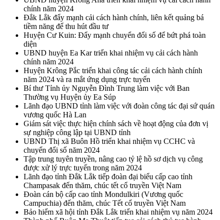
chính năm 2024
Đắk Lắk đẩy mạnh cải cách hành chính, liên kết quảng bá
tiềm năng để thu hút đầu tư
Huyện Cư Kuin: Đẩy mạnh chuyển đổi số để bứt phá toàn
diện
UBND huyện Ea Kar triển khai nhiệm vụ cải cách hành
chính năm 2024
Huyện Krông Pắc triển khai công tác cải cách hành chính
năm 2024 và ra mắt ứng dụng trực tuyến
Bí thư Tỉnh ủy Nguyễn Đình Trung làm việc với Ban
Thường vụ Huyện ủy Ea Súp
Lãnh đạo UBND tỉnh làm việc với đoàn công tác đại sứ quán
vương quốc Hà Lan
Giám sát việc thực hiện chính sách về hoạt động của đơn vị
sự nghiệp công lập tại UBND tỉnh
UBND Thị xã Buôn Hồ triển khai nhiệm vụ CCHC và
chuyển đổi số năm 2024
Tập trung tuyên truyền, nâng cao tỷ lệ hồ sơ dịch vụ công
được xử lý trực tuyến trong năm 2024
Lãnh đạo tỉnh Đắk Lắk tiếp đoàn đại biểu cấp cao tỉnh
Champasak đến thăm, chúc tết cổ truyền Việt Nam
Đoàn cán bộ cấp cao tỉnh Mondulkiri (Vương quốc
Campuchia) đến thăm, chúc Tết cổ truyền Việt Nam
Bảo hiểm xã hội tỉnh Đắk Lắk triển khai nhiệm vụ năm 2024