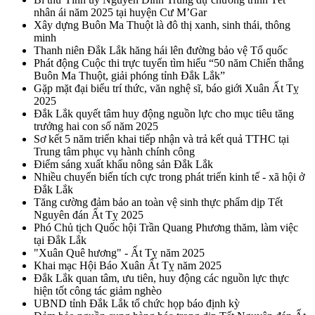
nhân ái năm 2025 tại huyện Cư M’Gar
Xây dựng Buôn Ma Thuột là đô thị xanh, sinh thái, thông
minh
Thanh niên Đắk Lắk hăng hái lên đường bảo vệ Tổ quốc
Phát động Cuộc thi trực tuyến tìm hiểu “50 năm Chiến thắng
Buôn Ma Thuột, giải phóng tỉnh Đắk Lắk”
Gặp mặt đại biểu trí thức, văn nghệ sĩ, báo giới Xuân Ất Tỵ
2025
Đắk Lắk quyết tâm huy động nguồn lực cho mục tiêu tăng
trưởng hai con số năm 2025
Sơ kết 5 năm triển khai tiếp nhận và trả kết quả TTHC tại
Trung tâm phục vụ hành chính công
Điểm sáng xuất khẩu nông sản Đắk Lắk
Nhiều chuyển biến tích cực trong phát triển kinh tế - xã hội ở
Đắk Lắk
Tăng cường đảm bảo an toàn vệ sinh thực phẩm dịp Tết
Nguyên đán Ất Tỵ 2025
Phó Chủ tịch Quốc hội Trần Quang Phương thăm, làm việc
tại Đắk Lắk
"Xuân Quê hương" - Ất Tỵ năm 2025
Khai mạc Hội Báo Xuân Ất Tỵ năm 2025
Đắk Lắk quan tâm, ưu tiên, huy động các nguồn lực thực
hiện tốt công tác giảm nghèo
UBND tỉnh Đắk Lắk tổ chức họp báo định kỳ