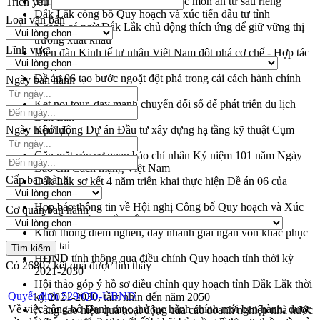
Trình diễn nghệ thuật chế biến các món ăn từ sầu riêng
Trích yếu
Đắk Lắk công bố Quy hoạch và xúc tiến đầu tư tỉnh
Loại văn bản
Ngành cá ngừ Đắk Lắk chủ động thích ứng để giữ vững thị
trường xuất khẩu
Lĩnh vực
Diễn đàn Kinh tế tư nhân Việt Nam đột phá cơ chế - Hợp tác
công tư
Đề án 06 tạo bước ngoặt đột phá trong cải cách hành chính
Ngày ban hành
tỉnh Đắk Lắk
Kết nối tour, đẩy mạnh chuyển đổi số để phát triển du lịch
Đắk Lắk
Ngày hiệu lực
Khởi động Dự án Đầu tư xây dựng hạ tầng kỹ thuật Cụm
công nghiệp Tân Tiến
Gặp mặt các cơ quan báo chí nhân Kỷ niệm 101 năm Ngày
Báo chí Cách mạng Việt Nam
Cấp ban hành
Đắk Lắk sơ kết 4 năm triển khai thực hiện Đề án 06 của
Chính phủ
Họp báo thông tin về Hội nghị Công bố Quy hoạch và Xúc
Cơ quan ban hành
tiến đầu tư tỉnh Đắk Lắk
Khơi thông điểm nghẽn, đẩy nhanh giải ngân vốn khắc phục
thiên tai
HĐND tỉnh thông qua điều chỉnh Quy hoạch tỉnh thời kỳ
Có
26807
kết quả được tìm thấy
2021-2030
Hội thảo góp ý hồ sơ điều chỉnh quy hoạch tỉnh Đắk Lắk thời
Quyết định 529/QĐ-UBND
kỳ 2021-2030, tầm nhìn đến năm 2050
Về việc công bố Danh mục thủ tục hành chính mới ban hành, được
Nâng cao hiệu quả hoạt động của các doanh nghiệp nhà nước