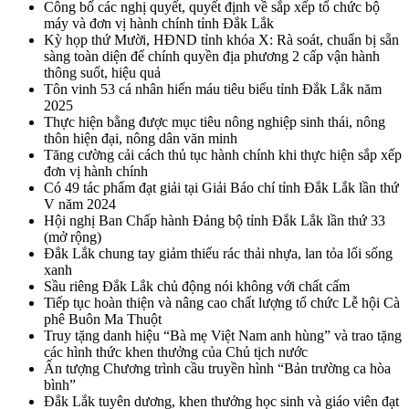
Công bố các nghị quyết, quyết định về sắp xếp tổ chức bộ
máy và đơn vị hành chính tỉnh Đắk Lắk
Kỳ họp thứ Mười, HĐND tỉnh khóa X: Rà soát, chuẩn bị sẵn
sàng toàn diện để chính quyền địa phương 2 cấp vận hành
thông suốt, hiệu quả
Tôn vinh 53 cá nhân hiến máu tiêu biểu tỉnh Đắk Lắk năm
2025
Thực hiện bằng được mục tiêu nông nghiệp sinh thái, nông
thôn hiện đại, nông dân văn minh
Tăng cường cải cách thủ tục hành chính khi thực hiện sắp xếp
đơn vị hành chính
Có 49 tác phẩm đạt giải tại Giải Báo chí tỉnh Đắk Lắk lần thứ
V năm 2024
Hội nghị Ban Chấp hành Đảng bộ tỉnh Đắk Lắk lần thứ 33
(mở rộng)
Đắk Lắk chung tay giảm thiểu rác thải nhựa, lan tỏa lối sống
xanh
Sầu riêng Đắk Lắk chủ động nói không với chất cấm
Tiếp tục hoàn thiện và nâng cao chất lượng tổ chức Lễ hội Cà
phê Buôn Ma Thuột
Truy tặng danh hiệu “Bà mẹ Việt Nam anh hùng” và trao tặng
các hình thức khen thưởng của Chủ tịch nước
Ấn tượng Chương trình cầu truyền hình “Bản trường ca hòa
bình”
Đắk Lắk tuyên dương, khen thưởng học sinh và giáo viên đạt