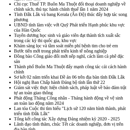
Chi cục Thuế TP. Buôn Ma Thuột đối thoại doanh nghiệp về
chính sách, thủ tục hành chính thuế lần 1 năm 2024
Tỉnh Đắk Lắk và bang Kerala (Ấn Độ) thúc đẩy hợp tác song
phương
UBND tỉnh làm việc với Quỹ Phát triển Hạnh phúc khu vực
của Hàn Quốc
Tuyên dương học sinh và giáo viên đạt thành tích xuất sắc
trong các kỳ thi quốc gia, khu vực
Khám sàng lọc và tầm soát miễn phí bệnh tim cho trẻ em
Bước tiến mới trong phát triển kinh tế nông nghiệp
Đồng bào Công giáo đổi mới nếp nghĩ, cách làm cà phê đặc
sản
Thành phố Buôn Ma Thuột đẩy mạnh công tác cải cách hành
chính
Sơ kết 02 năm triển khai Đề án 06 trên địa bàn tỉnh Đắk Lắk
Hội nghị Ban Chấp hành Đảng bộ tỉnh lần thứ 22
Giám sát việc thực hiện chính sách, pháp luật về bảo đảm trật
tự an toàn giao thông
Phát động Tháng Công nhân - Tháng hành động về vệ sinh
an toàn lao động năm 2024
Lan tỏa Cuộc thi tìm hiểu "Lịch sử 120 năm hình thành, phát
triển tỉnh Đắk Lắk"
Tổng kết công tác Xây dựng Đảng nhiệm kỳ 2020 - 2025
Lãnh đạo tỉnh thăm, chúc Tết các doanh nghiệp, đơn vị trên
địa bàn tỉnh