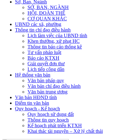
Sở, Ban, Ngành
SỞ, BAN, NGÀNH
HỘI, ĐOÀN THỂ
CƠ QUAN KHÁC
UBND các xã, phường
Thông tin chỉ đạo điều hành
Lịch làm việc của UBND tỉnh
Khen thưởng, xử phạt HC
Thông tin báo cáo thống kê
Tư vấn pháp luật
Báo cáo KTXH
Giải quyết đơn thư
Lịch tiếp công dân
Hệ thống văn bản
Văn bản pháp quy
Văn bản chỉ đạo điều hành
Văn bản trung ương
Văn bản HĐND tỉnh
Điểm tin văn bản
Quy hoạch - Kế hoạch
Quy hoạch sử dụng đất
Thông tin quy hoạch
Kế hoạch phát triển KTXH
Khai thác tài nguyên – Xử lý chất thải