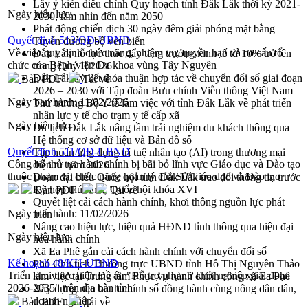
Lấy ý kiến điều chỉnh Quy hoạch tỉnh Đắk Lắk thời kỳ 2021-
Ngày hiệu lực:
2030, tầm nhìn đến năm 2050
Phát động chiến dịch 30 ngày đêm giải phóng mặt bằng
Quyết định 513/QĐ-UBND
Tuyến đường bộ ven biển
Về việc quy định chức năng, nhiệm vụ, quyền hạn và cơ cấu tổ
Đắk Lắk nỗ lực thúc đẩy tăng trưởng kinh tế từ 10% trở lên
chức của Bệnh viện Đa khoa vùng Tây Nguyên
trong Quý II/2026
Đắk Lắk ký kết thỏa thuận hợp tác về chuyển đổi số giai đoạn
Bản PDF
Tải về
2026 – 2030 với Tập đoàn Bưu chính Viễn thông Việt Nam
Ngày ban hành:
11/02/2026
Thứ trưởng Bộ Y tế làm việc với tỉnh Đắk Lắk về phát triển
nhân lực y tế cho trạm y tế cấp xã
Ngày hiệu lực:
Du lịch Đắk Lắk nâng tầm trải nghiệm du khách thông qua
Hệ thống cơ sở dữ liệu và Bản đồ số
Quyết định 511/QĐ-UBND
Tập huấn ứng dụng trí tuệ nhân tạo (AI) trong thương mại
Công bố thủ tục hành chính bị bãi bỏ lĩnh vực Giáo dục và Đào tạo
điện tử năm 2026
thuộc phạm vi, chức năng quản lý của Sở Giáo dục và Đào tạo
Đoàn đại biểu Quốc hội tỉnh Đắk Lắk trao đổi thông tin trước
Kỳ họp thứ nhất, Quốc hội khóa XVI
Bản PDF
Tải về
Quyết liệt cải cách hành chính, khơi thông nguồn lực phát
Ngày ban hành:
11/02/2026
triển
Nâng cao hiệu lực, hiệu quả HĐND tỉnh thông qua hiện đại
Ngày hiệu lực:
hóa hành chính
Xã Ea Phê gắn cải cách hành chính với chuyển đổi số
Kế hoạch 48/KH-UBND
Phó Chủ tịch Thường trực UBND tỉnh Hồ Thị Nguyên Thảo
Triển khai thực hiện Đề án "Hỗ trợ phụ nữ khởi nghiệp giai đoạn
làm việc tại Trung tâm Phục vụ hành chính công xã Ea Phê
2026-2035" trên địa bàn tỉnh
Xây dựng nền hành chính số đồng hành cùng nông dân dân,
doanh nghiệp
Bản PDF
Tải về