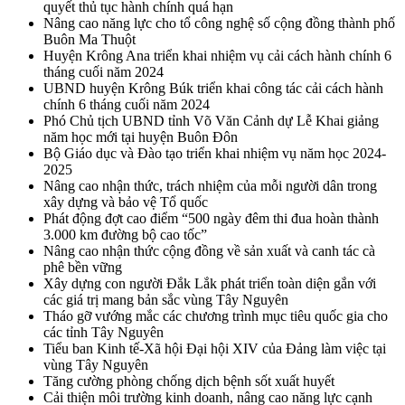
quyết thủ tục hành chính quá hạn
Nâng cao năng lực cho tổ công nghệ số cộng đồng thành phố
Buôn Ma Thuột
Huyện Krông Ana triển khai nhiệm vụ cải cách hành chính 6
tháng cuối năm 2024
UBND huyện Krông Búk triển khai công tác cải cách hành
chính 6 tháng cuối năm 2024
Phó Chủ tịch UBND tỉnh Võ Văn Cảnh dự Lễ Khai giảng
năm học mới tại huyện Buôn Đôn
Bộ Giáo dục và Đào tạo triển khai nhiệm vụ năm học 2024-
2025
Nâng cao nhận thức, trách nhiệm của mỗi người dân trong
xây dựng và bảo vệ Tổ quốc
Phát động đợt cao điểm “500 ngày đêm thi đua hoàn thành
3.000 km đường bộ cao tốc”
Nâng cao nhận thức cộng đồng về sản xuất và canh tác cà
phê bền vững
Xây dựng con người Đắk Lắk phát triển toàn diện gắn với
các giá trị mang bản sắc vùng Tây Nguyên
Tháo gỡ vướng mắc các chương trình mục tiêu quốc gia cho
các tỉnh Tây Nguyên
Tiểu ban Kinh tế-Xã hội Đại hội XIV của Đảng làm việc tại
vùng Tây Nguyên
Tăng cường phòng chống dịch bệnh sốt xuất huyết
Cải thiện môi trường kinh doanh, nâng cao năng lực cạnh