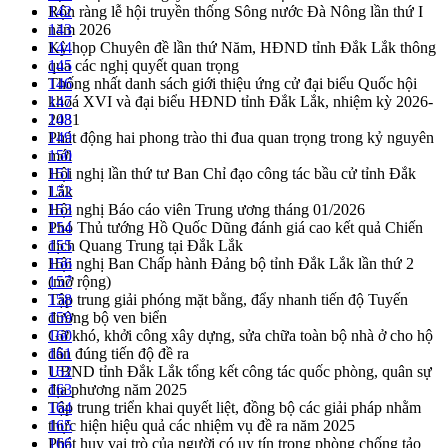
Rộn ràng lễ hội truyền thống Sông nước Đà Nông lần thứ I
142
năm 2026
143
Kỳ họp Chuyên đề lần thứ Năm, HĐND tỉnh Đắk Lắk thông
144
qua các nghị quyết quan trọng
145
Thống nhất danh sách giới thiệu ứng cử đại biểu Quốc hội
146
khoá XVI và đại biểu HĐND tỉnh Đắk Lắk, nhiệm kỳ 2026-
147
2031
148
Phát động hai phong trào thi đua quan trọng trong kỷ nguyên
149
mới
150
Hội nghị lần thứ tư Ban Chỉ đạo công tác bầu cử tỉnh Đắk
151
Lắk
152
Hội nghị Báo cáo viên Trung ương tháng 01/2026
153
Phó Thủ tướng Hồ Quốc Dũng đánh giá cao kết quả Chiến
154
dịch Quang Trung tại Đắk Lắk
155
Hội nghị Ban Chấp hành Đảng bộ tỉnh Đắk Lắk lần thứ 2
156
(mở rộng)
157
Tập trung giải phóng mặt bằng, đẩy nhanh tiến độ Tuyến
158
đường bộ ven biển
159
Gỡ khó, khởi công xây dựng, sửa chữa toàn bộ nhà ở cho hộ
160
dân đúng tiến độ đề ra
161
UBND tỉnh Đắk Lắk tổng kết công tác quốc phòng, quân sự
162
địa phương năm 2025
163
Tập trung triển khai quyết liệt, đồng bộ các giải pháp nhằm
164
thực hiện hiệu quả các nhiệm vụ đề ra năm 2025
165
Phát huy vai trò của người có uy tín trong phòng chống tảo
166