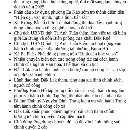
đua ứng dụng khoa học công nghệ, đổi mới sáng tạo, chuyển
đổi số năm 2025
Phấn đấu xây dựng phường Ea Kao sớm trở thành điểm đến
“Hiện đại, văn minh, nghĩa tình, bản sắc”
Xã Krông Pắc tổ chức Lễ phát động thi đua đẩy mạnh ứng
dụng khoa học - công nghệ, chuyển đổi số
Chủ tịch UBND tỉnh Tạ Anh Tuấn thăm, làm việc tại xã biên
giới Ea Bung và đồn Biên phòng cửa khẩu Đắk Ruê
Chủ tịch UBND tỉnh Tạ Anh Tuấn kiểm tra hoạt động vận
hành chính quyền địa phương tại phường Buôn Hồ
Xã Ea Phê - Phát động phong trào “Bình dân học vụ số”
Nhiều chuyển biến tích cực trong công tác cải cách hành
chính của ngành Văn hóa, Thể thao và du lịch
Đắk Lắk ban hành chính sách hỗ trợ cán bộ công tác sau sắp
xếp đơn vị hành chính
Lãnh đạo tỉnh Đắk Lắk thăm, tặng quà gia đình chính sách,
người có công
Phường Buôn Hồ tập trung đổi mới cách vận hành trung tâm
phục vụ hành chính, đáp ứng tốt nhất nhu cầu của nhân dân
Bí thư Tỉnh uỷ Nguyễn Đình Trung kiểm tra vận hành Trung
tâm hành chính công cấp xã
Đắk Lắk khắc phục "điểm nghẽn" cải cách hành chính,
hướng tới chính quyền 2 cấp liền mạch
Chủ động ứng dụng chuyển đổi số để vận hành thông suốt
chính quyền 2 cấp