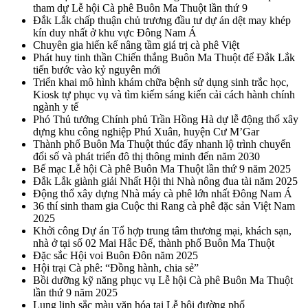
tham dự Lễ hội Cà phê Buôn Ma Thuột lần thứ 9
Đắk Lắk chấp thuận chủ trương đầu tư dự án dệt may khép
kín duy nhất ở khu vực Đông Nam Á
Chuyên gia hiến kế nâng tầm giá trị cà phê Việt
Phát huy tinh thần Chiến thắng Buôn Ma Thuột để Đắk Lắk
tiến bước vào kỷ nguyên mới
Triển khai mô hình khám chữa bệnh sử dụng sinh trắc học,
Kiosk tự phục vụ và tìm kiếm sáng kiến cải cách hành chính
ngành y tế
Phó Thủ tướng Chính phủ Trần Hồng Hà dự lễ động thổ xây
dựng khu công nghiệp Phú Xuân, huyện Cư M’Gar
Thành phố Buôn Ma Thuột thúc đẩy nhanh lộ trình chuyển
đổi số và phát triển đô thị thông minh đến năm 2030
Bế mạc Lễ hội Cà phê Buôn Ma Thuột lần thứ 9 năm 2025
Đắk Lắk giành giải Nhất Hội thi Nhà nông đua tài năm 2025
Động thổ xây dựng Nhà máy cà phê lớn nhất Đông Nam Á
36 thí sinh tham gia Cuộc thi Rang cà phê đặc sản Việt Nam
2025
Khởi công Dự án Tổ hợp trung tâm thương mại, khách sạn,
nhà ở tại số 02 Mai Hắc Đế, thành phố Buôn Ma Thuột
Đặc sắc Hội voi Buôn Đôn năm 2025
Hội trại Cà phê: “Đồng hành, chia sẻ”
Bồi dưỡng kỹ năng phục vụ Lễ hội Cà phê Buôn Ma Thuột
lần thứ 9 năm 2025
Lung linh sắc màu văn hóa tại Lễ hội đường phố