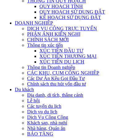
THÔNG TIN QUY HOẠCH
QUY HOẠCH TỈNH
QUY HOẠCH SỬ DỤNG ĐẤT
KẾ HOẠCH SỬ DỤNG ĐẤT
DOANH NGHIỆP
DỊCH VỤ CÔNG TRỰC TUYẾN
PHẢN ÁNH KIẾN NGHỊ
CHÍNH SÁCH MỚI
Thông tin xúc tiến
XÚC TIẾN ĐẦU TƯ
XÚC TIẾN THƯƠNG MẠI
XÚC TIẾN DU LỊCH
Thông tin Doanh nghiệp
CÁC KHU, CỤM CÔNG NGHIỆP
Các Dự Án Kêu Gọi Đầu Tư
Chính sách thu hút vốn đầu tư
Du khách
Địa danh, di tích, thắng cảnh
Lễ hội
Các tuyến du lịch
Dịch vụ du lịch
Dịch Vụ Công Cộng
Khách sạn, nhà nghỉ
Nhà hàng, Quán ăn
BẢO TÀNG