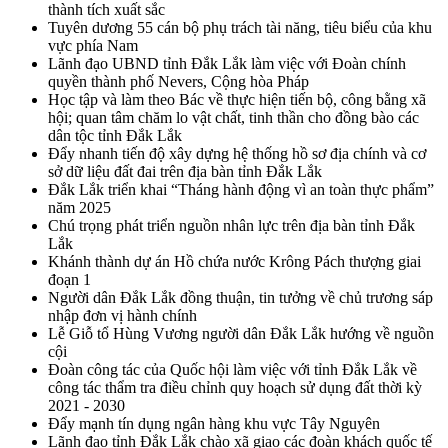
thành tích xuất sắc
Tuyên dương 55 cán bộ phụ trách tài năng, tiêu biểu của khu
vực phía Nam
Lãnh đạo UBND tỉnh Đắk Lắk làm việc với Đoàn chính
quyền thành phố Nevers, Cộng hòa Pháp
Học tập và làm theo Bác về thực hiện tiến bộ, công bằng xã
hội; quan tâm chăm lo vật chất, tinh thần cho đồng bào các
dân tộc tỉnh Đắk Lắk
Đẩy nhanh tiến độ xây dựng hệ thống hồ sơ địa chính và cơ
sở dữ liệu đất đai trên địa bàn tỉnh Đắk Lắk
Đắk Lắk triển khai “Tháng hành động vì an toàn thực phẩm”
năm 2025
Chú trọng phát triển nguồn nhân lực trên địa bàn tỉnh Đắk
Lắk
Khánh thành dự án Hồ chứa nước Krông Pách thượng giai
đoạn 1
Người dân Đắk Lắk đồng thuận, tin tưởng về chủ trương sáp
nhập đơn vị hành chính
Lễ Giỗ tổ Hùng Vương người dân Đắk Lắk hướng về nguồn
cội
Đoàn công tác của Quốc hội làm việc với tỉnh Đắk Lắk về
công tác thẩm tra điều chỉnh quy hoạch sử dụng đất thời kỳ
2021 - 2030
Đẩy mạnh tín dụng ngân hàng khu vực Tây Nguyên
Lãnh đạo tỉnh Đắk Lắk chào xã giao các đoàn khách quốc tế