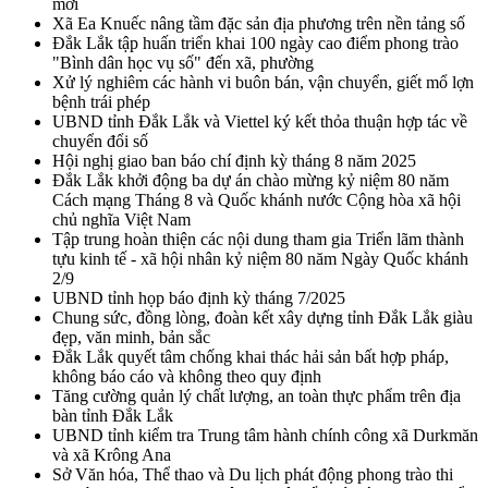
mới
Xã Ea Knuếc nâng tầm đặc sản địa phương trên nền tảng số
Đắk Lắk tập huấn triển khai 100 ngày cao điểm phong trào
"Bình dân học vụ số" đến xã, phường
Xử lý nghiêm các hành vi buôn bán, vận chuyển, giết mổ lợn
bệnh trái phép
UBND tỉnh Đắk Lắk và Viettel ký kết thỏa thuận hợp tác về
chuyển đổi số
Hội nghị giao ban báo chí định kỳ tháng 8 năm 2025
Đắk Lắk khởi động ba dự án chào mừng kỷ niệm 80 năm
Cách mạng Tháng 8 và Quốc khánh nước Cộng hòa xã hội
chủ nghĩa Việt Nam
Tập trung hoàn thiện các nội dung tham gia Triển lãm thành
tựu kinh tế - xã hội nhân kỷ niệm 80 năm Ngày Quốc khánh
2/9
UBND tỉnh họp báo định kỳ tháng 7/2025
Chung sức, đồng lòng, đoàn kết xây dựng tỉnh Đắk Lắk giàu
đẹp, văn minh, bản sắc
Đắk Lắk quyết tâm chống khai thác hải sản bất hợp pháp,
không báo cáo và không theo quy định
Tăng cường quản lý chất lượng, an toàn thực phẩm trên địa
bàn tỉnh Đắk Lắk
UBND tỉnh kiểm tra Trung tâm hành chính công xã Durkmăn
và xã Krông Ana
Sở Văn hóa, Thể thao và Du lịch phát động phong trào thi