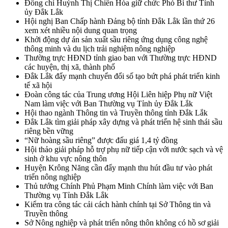
Đồng chí Huỳnh Thị Chiến Hòa giữ chức Phó Bí thư Tỉnh
ủy Đắk Lắk
Hội nghị Ban Chấp hành Đảng bộ tỉnh Đắk Lắk lần thứ 26
xem xét nhiều nội dung quan trọng
Khởi động dự án sản xuất sầu riêng ứng dụng công nghệ
thông minh và du lịch trải nghiệm nông nghiệp
Thường trực HĐND tỉnh giao ban với Thường trực HĐND
các huyện, thị xã, thành phố
Đắk Lắk đẩy mạnh chuyển đổi số tạo bứt phá phát triển kinh
tế xã hội
Đoàn công tác của Trung ương Hội Liên hiệp Phụ nữ Việt
Nam làm việc với Ban Thường vụ Tỉnh ủy Đắk Lắk
Hội thao ngành Thông tin và Truyền thông tỉnh Đắk Lắk
Đắk Lắk tìm giải pháp xây dựng và phát triển hệ sinh thái sầu
riêng bền vững
“Nữ hoàng sầu riêng” được đấu giá 1,4 tỷ đồng
Hội thảo giải pháp hỗ trợ phụ nữ tiếp cận với nước sạch và vệ
sinh ở khu vực nông thôn
Huyện Krông Năng cần đẩy mạnh thu hút đầu tư vào phát
triển nông nghiệp
Thủ tướng Chính Phủ Phạm Minh Chính làm việc với Ban
Thường vụ Tỉnh Đắk Lắk
Kiểm tra công tác cải cách hành chính tại Sở Thông tin và
Truyền thông
Sở Nông nghiệp và phát triển nông thôn không có hồ sơ giải