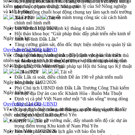
sửa đổi, bổ sung hoặc thay thế, bị bãi bỏ trong lĩnh vực thủy sản và
Hội nghị triển khai kết nối mạng truyền số liệu chuyên dùng
kiểm ngư thuộc phạm vi chức năng quản lý của Sở Nông nghiệp
phục vụ cơ quan Đảng, Nhà nước
và Môi trường
Lễ phát động chuỗi hoạt động chung tay làm sạch môi trường
Xã Ea Kar bước chuyển mình trong công tác cải cách hành
Bản PDF
Tải về
chính mô hình mới
Ngày ban hành:
11/02/2026
UBND tỉnh họp báo định kỳ tháng 4 năm 2026
Hội thảo khoa học “Giải pháp thúc đẩy phát triển nền kinh tế
Ngày hiệu lực:
xanh tại tỉnh Đắk Lắk”
Tăng cường giám sát, đôn đốc thực hiện nhiệm vụ quản lý tài
Quyết định 522/QĐ-UBND
sản công hàng tuần
Việc công bố thủ tục hành chính nội bộ lĩnh vực bảo tồn thiên
Tháo gỡ những vướng mắc, đẩy mạnh công tác cải cách thủ
nhiên và đa dạng sinh học thuộc phạm vi chức năng quản lý của
tục hành chính tại Trung tâm Phục vụ hành chính công tỉnh
Sở Nông nghiệp và Môi trường
Đắk Lắk: Tôn vinh 46 giải pháp tại Hội thi Sáng tạo Kỹ thuật
2024 - 2025
Bản PDF
Tải về
Đắk Lắk rà soát, điều chỉnh Đề án 190 về phát triển nuôi
Ngày ban hành:
11/02/2026
trồng thủy sản
Phó Chủ tịch UBND tỉnh Đắk Lắk Trương Công Thái kiểm
Ngày hiệu lực:
tra thực địa Dự án cao tốc Khánh Hòa - Buôn Ma Thuột
Định vị cà phê Việt Nam như một “di sản sống” trong dòng
Quyết định 514/QĐ-UBND
chảy toàn cầu
Về việc quy định chức năng, nhiệm vụ, quyền hạn và cơ cấu tổ
Xây dựng nông thôn mới: Nâng cao đời sống người dân từ
chức của Bệnh viện Đa khoa Phú Yên
những mô hình thiết thực
Quyết liệt tháo gỡ vướng mắc, đẩy nhanh tiến độ các dự án
Bản PDF
Tải về
trọng điểm trong Khu kinh tế Nam Phú Yên
Ngày ban hành:
11/02/2026
Hòn Yến phát triển du lịch gắn với bảo tồn biển