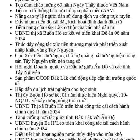
Tọa đàm chào mừng 69 năm Ngày Thầy thuốc Việt Nam
Tiện ích từ thông báo lưu trú qua phần mềm ASM
Nâng cao tỷ lệ người dân sử dụng dịch vụ công trực tuyến
Đẩy nhanh tiến độ cài đặt, kích hoạt định danh điện tử
Tiềm năng của Đắk Lắk cơ hội của các nhà đầu tư
UBND thị xã Buôn Hồ sơ kết và triển khai Đề án 06 năm
2024
Thúc đẩy công tác xúc tiến thương mại và phát triển xuất
nhập khẩu vùng Tây Nguyên
Cục Xúc tiến Thương mại hỗ trợ quảng bá thương hiệu nông
sản Tây Nguyên trên nền tảng số
Hội nghị Doanh nghiệp và Đầu tư giữa Ấn Độ và các tỉnh
Tây Nguyên
Sản phẩm OCOP Đắk Lắk chủ động tiếp cận thị trường quốc
tế
Hấp dẫn du lịch trải nghiệm cho học sinh
Thị ủy Buôn Hồ sơ kết 01 năm thực hiện Nghị quyết 10-
NQ/TU về xây dựng nông thôn mới
UBND Thị xã Buôn Hồ triển khai công tác cải cách hành
chính quý II năm 2024
Tăng cường hợp tác giữa tỉnh Đắk Lắk với Ấn Độ
UBND huyện Ea H’Leo triển khai công tác cải cách hành
chính năm 2024
Điều tiết linh hoạt nguồn nước thủy điện vào mùa khô
UBND huyện Krông Ana triển khai nhiệm vụ cải cách hành