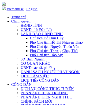
Vietnamese
|
English
Trang chủ
Chính quyền
HĐND TỈNH
UBND tỉnh Đắk Lắk
LÃNH ĐẠO UBND TỈNH
Chủ tịch Đỗ Hữu Huy
Phó Chủ tịch Hồ Thị Nguyên Thảo
Phó Chủ tịch Nguyễn Thiên Văn
Phó Chủ tịch Trương Công Thái
Phó Chủ tịch Đào Mỹ
Sở, Ban, Ngành
CƠ QUAN KHÁC
UBND các xã, phường
DANH SÁCH NGƯỜI PHÁT NGÔN
LỊCH LÀM VIỆC
LỊCH TIẾP CÔNG DÂN
CÔNG DÂN
DỊCH VỤ CÔNG TRỰC TUYẾN
PHẢN ÁNH HIỆN TRƯỜNG
PHẢN ÁNH KIẾN NGHỊ TTHC
CHÍNH SÁCH MỚI