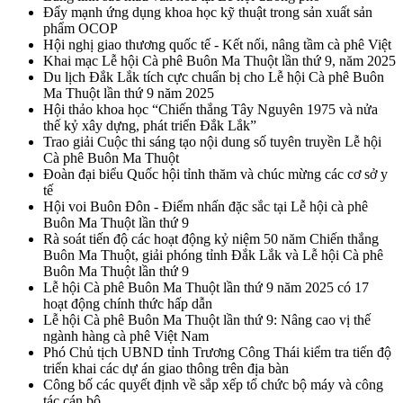
Đẩy mạnh ứng dụng khoa học kỹ thuật trong sản xuất sản
phẩm OCOP
Hội nghị giao thương quốc tế - Kết nối, nâng tầm cà phê Việt
Khai mạc Lễ hội Cà phê Buôn Ma Thuột lần thứ 9, năm 2025
Du lịch Đắk Lắk tích cực chuẩn bị cho Lễ hội Cà phê Buôn
Ma Thuột lần thứ 9 năm 2025
Hội thảo khoa học “Chiến thắng Tây Nguyên 1975 và nửa
thế kỷ xây dựng, phát triển Đắk Lắk”
Trao giải Cuộc thi sáng tạo nội dung số tuyên truyền Lễ hội
Cà phê Buôn Ma Thuột
Đoàn đại biểu Quốc hội tỉnh thăm và chúc mừng các cơ sở y
tế
Hội voi Buôn Đôn - Điểm nhấn đặc sắc tại Lễ hội cà phê
Buôn Ma Thuột lần thứ 9
Rà soát tiến độ các hoạt động kỷ niệm 50 năm Chiến thắng
Buôn Ma Thuột, giải phóng tỉnh Đắk Lắk và Lễ hội Cà phê
Buôn Ma Thuột lần thứ 9
Lễ hội Cà phê Buôn Ma Thuột lần thứ 9 năm 2025 có 17
hoạt động chính thức hấp dẫn
Lễ hội Cà phê Buôn Ma Thuột lần thứ 9: Nâng cao vị thế
ngành hàng cà phê Việt Nam
Phó Chủ tịch UBND tỉnh Trương Công Thái kiểm tra tiến độ
triển khai các dự án giao thông trên địa bàn
Công bố các quyết định về sắp xếp tổ chức bộ máy và công
tác cán bộ