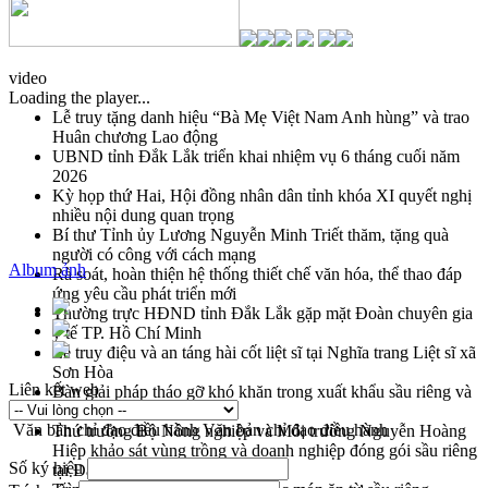
video
Loading the player...
Lễ truy tặng danh hiệu “Bà Mẹ Việt Nam Anh hùng” và trao
Huân chương Lao động
UBND tỉnh Đắk Lắk triển khai nhiệm vụ 6 tháng cuối năm
2026
Kỳ họp thứ Hai, Hội đồng nhân dân tỉnh khóa XI quyết nghị
nhiều nội dung quan trọng
Bí thư Tỉnh ủy Lương Nguyễn Minh Triết thăm, tặng quà
người có công với cách mạng
Album ảnh
Rà soát, hoàn thiện hệ thống thiết chế văn hóa, thể thao đáp
ứng yêu cầu phát triển mới
Thường trực HĐND tỉnh Đắk Lắk gặp mặt Đoàn chuyên gia
y tế TP. Hồ Chí Minh
Lễ truy điệu và an táng hài cốt liệt sĩ tại Nghĩa trang Liệt sĩ xã
Sơn Hòa
Liên kết web
Bàn giải pháp tháo gỡ khó khăn trong xuất khẩu sầu riêng và
triển khai quy định EUDR
Văn bản chỉ đạo điều hành
Văn bản chỉ đạo điều hành
Thứ trưởng Bộ Nông nghiệp và Môi trường Nguyễn Hoàng
Hiệp khảo sát vùng trồng và doanh nghiệp đóng gói sầu riêng
Số ký hiệu
tại Đắk Lắk