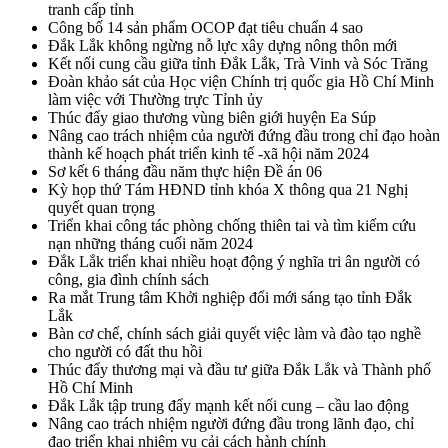
tranh cấp tỉnh
Công bố 14 sản phẩm OCOP đạt tiêu chuẩn 4 sao
Đắk Lắk không ngừng nỗ lực xây dựng nông thôn mới
Kết nối cung cầu giữa tỉnh Đắk Lắk, Trà Vinh và Sóc Trăng
Đoàn khảo sát của Học viện Chính trị quốc gia Hồ Chí Minh
làm việc với Thường trực Tỉnh ủy
Thúc đẩy giao thương vùng biên giới huyện Ea Súp
Nâng cao trách nhiệm của người đứng đầu trong chỉ đạo hoàn
thành kế hoạch phát triển kinh tế -xã hội năm 2024
Sơ kết 6 tháng đầu năm thực hiện Đề án 06
Kỳ họp thứ Tám HĐND tỉnh khóa X thông qua 21 Nghị
quyết quan trọng
Triển khai công tác phòng chống thiên tai và tìm kiếm cứu
nạn những tháng cuối năm 2024
Đắk Lắk triển khai nhiều hoạt động ý nghĩa tri ân người có
công, gia đình chính sách
Ra mắt Trung tâm Khởi nghiệp đổi mới sáng tạo tỉnh Đắk
Lắk
Bàn cơ chế, chính sách giải quyết việc làm và đào tạo nghề
cho người có đất thu hồi
Thúc đẩy thương mại và đầu tư giữa Đắk Lắk và Thành phố
Hồ Chí Minh
Đắk Lắk tập trung đẩy mạnh kết nối cung – cầu lao động
Nâng cao trách nhiệm người đứng đầu trong lãnh đạo, chỉ
đạo triển khai nhiệm vụ cải cách hành chính