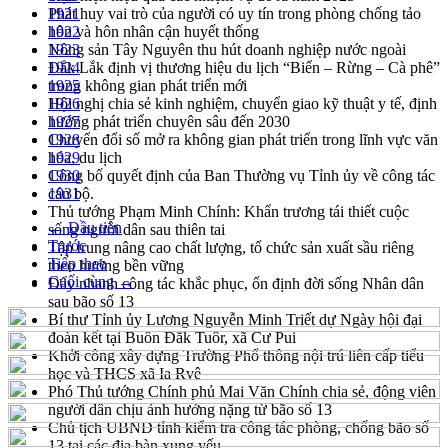
Phát huy vai trò của người có uy tín trong phòng chống tảo
1921
hôn và hôn nhân cận huyết thống
1922
Nông sản Tây Nguyên thu hút doanh nghiệp nước ngoài
1923
Đắk Lắk định vị thương hiệu du lịch “Biển – Rừng – Cà phê”
1924
trong không gian phát triển mới
1925
Hội nghị chia sẻ kinh nghiệm, chuyển giao kỹ thuật y tế, định
1926
hướng phát triển chuyên sâu đến 2030
1927
Chuyển đổi số mở ra không gian phát triển trong lĩnh vực văn
1928
hóa, du lịch
1929
Công bố quyết định của Ban Thường vụ Tỉnh ủy về công tác
1930
cán bộ.
1931
Thủ tướng Phạm Minh Chính: Khẩn trương tái thiết cuộc
← Đầu tiên
sống người dân sau thiên tai
Trước
Tập trung nâng cao chất lượng, tổ chức sản xuất sầu riêng
Tiếp theo
theo hướng bền vững
Cuối cùng →
Đẩy nhanh công tác khắc phục, ổn định đời sống Nhân dân
sau bão số 13
Bí thư Tỉnh ủy Lương Nguyễn Minh Triết dự Ngày hội đại
đoàn kết tại Buôn Đăk Tuôr, xã Cư Pui
Khởi công xây dựng Trường Phổ thông nội trú liên cấp tiểu
học và THCS xã Ia Rvê
Phó Thủ tướng Chính phủ Mai Văn Chính chia sẻ, động viên
người dân chịu ảnh hưởng nặng từ bão số 13
Chủ tịch UBND tỉnh kiểm tra công tác phòng, chống bão số
13 tại các địa bàn xung yếu