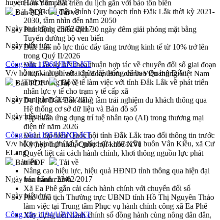
huyện Lắk năm 2017
Hòn Yến phát triển du lịch gắn với bảo tồn biển
Lấy ý kiến điều chỉnh Quy hoạch tỉnh Đắk Lắk thời kỳ 2021-
Bản PDF
Tải về
2030, tầm nhìn đến năm 2050
Ngày ban hành:
23/02/2017
Phát động chiến dịch 30 ngày đêm giải phóng mặt bằng
Tuyến đường bộ ven biển
Ngày hiệu lực:
Đắk Lắk nỗ lực thúc đẩy tăng trưởng kinh tế từ 10% trở lên
trong Quý II/2026
Công văn 1196/UBND-KT
Đắk Lắk ký kết thỏa thuận hợp tác về chuyển đổi số giai đoạn
V/v hỗ trợ kinh phí sửa chữa hệ thống đê bao Quảng Điền
2026 – 2030 với Tập đoàn Bưu chính Viễn thông Việt Nam
Thứ trưởng Bộ Y tế làm việc với tỉnh Đắk Lắk về phát triển
Bản PDF
Tải về
nhân lực y tế cho trạm y tế cấp xã
Ngày ban hành:
23/02/2017
Du lịch Đắk Lắk nâng tầm trải nghiệm du khách thông qua
Hệ thống cơ sở dữ liệu và Bản đồ số
Ngày hiệu lực:
Tập huấn ứng dụng trí tuệ nhân tạo (AI) trong thương mại
điện tử năm 2026
Công văn 1195/UBND-KT
Đoàn đại biểu Quốc hội tỉnh Đắk Lắk trao đổi thông tin trước
V/v hỗ trợ kinh phí khắc phục sửa chữa cầu buôn Vân Kiều, xã Cư
Kỳ họp thứ nhất, Quốc hội khóa XVI
ELang
Quyết liệt cải cách hành chính, khơi thông nguồn lực phát
triển
Bản PDF
Tải về
Nâng cao hiệu lực, hiệu quả HĐND tỉnh thông qua hiện đại
Ngày ban hành:
23/02/2017
hóa hành chính
Xã Ea Phê gắn cải cách hành chính với chuyển đổi số
Ngày hiệu lực:
Phó Chủ tịch Thường trực UBND tỉnh Hồ Thị Nguyên Thảo
làm việc tại Trung tâm Phục vụ hành chính công xã Ea Phê
Công văn 1194/UBND-KT
Xây dựng nền hành chính số đồng hành cùng nông dân dân,