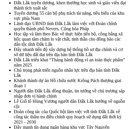
Đắk Lắk tuyên dương, khen thưởng học sinh và giáo viên đạt
thành tích xuất sắc
Tuyên dương 55 cán bộ phụ trách tài năng, tiêu biểu của khu
vực phía Nam
Lãnh đạo UBND tỉnh Đắk Lắk làm việc với Đoàn chính
quyền thành phố Nevers, Cộng hòa Pháp
Học tập và làm theo Bác về thực hiện tiến bộ, công bằng xã
hội; quan tâm chăm lo vật chất, tinh thần cho đồng bào các
dân tộc tỉnh Đắk Lắk
Đẩy nhanh tiến độ xây dựng hệ thống hồ sơ địa chính và cơ
sở dữ liệu đất đai trên địa bàn tỉnh Đắk Lắk
Đắk Lắk triển khai “Tháng hành động vì an toàn thực phẩm”
năm 2025
Chú trọng phát triển nguồn nhân lực trên địa bàn tỉnh Đắk
Lắk
Khánh thành dự án Hồ chứa nước Krông Pách thượng giai
đoạn 1
Người dân Đắk Lắk đồng thuận, tin tưởng về chủ trương sáp
nhập đơn vị hành chính
Lễ Giỗ tổ Hùng Vương người dân Đắk Lắk hướng về nguồn
cội
Đoàn công tác của Quốc hội làm việc với tỉnh Đắk Lắk về
công tác thẩm tra điều chỉnh quy hoạch sử dụng đất thời kỳ
2021 - 2030
Đẩy mạnh tín dụng ngân hàng khu vực Tây Nguyên