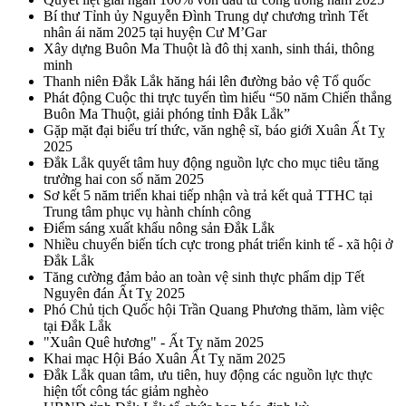
Bí thư Tỉnh ủy Nguyễn Đình Trung dự chương trình Tết
nhân ái năm 2025 tại huyện Cư M’Gar
Xây dựng Buôn Ma Thuột là đô thị xanh, sinh thái, thông
minh
Thanh niên Đắk Lắk hăng hái lên đường bảo vệ Tổ quốc
Phát động Cuộc thi trực tuyến tìm hiểu “50 năm Chiến thắng
Buôn Ma Thuột, giải phóng tỉnh Đắk Lắk”
Gặp mặt đại biểu trí thức, văn nghệ sĩ, báo giới Xuân Ất Tỵ
2025
Đắk Lắk quyết tâm huy động nguồn lực cho mục tiêu tăng
trưởng hai con số năm 2025
Sơ kết 5 năm triển khai tiếp nhận và trả kết quả TTHC tại
Trung tâm phục vụ hành chính công
Điểm sáng xuất khẩu nông sản Đắk Lắk
Nhiều chuyển biến tích cực trong phát triển kinh tế - xã hội ở
Đắk Lắk
Tăng cường đảm bảo an toàn vệ sinh thực phẩm dịp Tết
Nguyên đán Ất Tỵ 2025
Phó Chủ tịch Quốc hội Trần Quang Phương thăm, làm việc
tại Đắk Lắk
"Xuân Quê hương" - Ất Tỵ năm 2025
Khai mạc Hội Báo Xuân Ất Tỵ năm 2025
Đắk Lắk quan tâm, ưu tiên, huy động các nguồn lực thực
hiện tốt công tác giảm nghèo