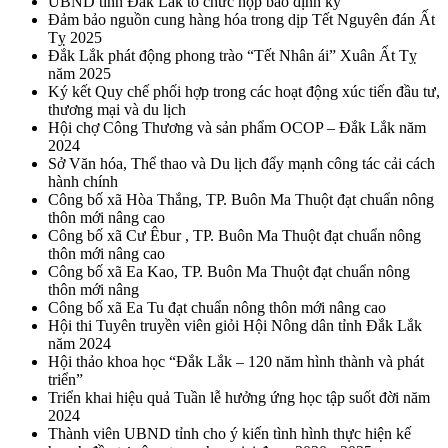
UBND tỉnh Đắk Lắk tổ chức họp báo định kỳ
Đảm bảo nguồn cung hàng hóa trong dịp Tết Nguyên đán Ất
Tỵ 2025
Đắk Lắk phát động phong trào “Tết Nhân ái” Xuân Ất Tỵ
năm 2025
Ký kết Quy chế phối hợp trong các hoạt động xúc tiến đầu tư,
thương mại và du lịch
Hội chợ Công Thương và sản phẩm OCOP – Đắk Lắk năm
2024
Sở Văn hóa, Thể thao và Du lịch đẩy mạnh công tác cải cách
hành chính
Công bố xã Hòa Thắng, TP. Buôn Ma Thuột đạt chuẩn nông
thôn mới nâng cao
Công bố xã Cư Êbur , TP. Buôn Ma Thuột đạt chuẩn nông
thôn mới nâng cao
Công bố xã Ea Kao, TP. Buôn Ma Thuột đạt chuẩn nông
thôn mới nâng
Công bố xã Ea Tu đạt chuẩn nông thôn mới nâng cao
Hội thi Tuyên truyền viên giỏi Hội Nông dân tỉnh Đắk Lắk
năm 2024
Hội thảo khoa học “Đắk Lắk – 120 năm hình thành và phát
triển”
Triển khai hiệu quả Tuần lễ hưởng ứng học tập suốt đời năm
2024
Thành viên UBND tỉnh cho ý kiến tình hình thực hiện kế