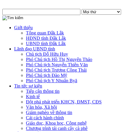
Giới thiệu
Tổng quan Đắk Lắk
HĐND tỉnh Đắk Lắk
UBND tỉnh Đắk Lắk
Lãnh đạo UBND tỉnh
Chủ tịch Đỗ Hữu Huy
Phó Chủ tịch Hồ Thị Nguyên Thảo
Phó Chủ tịch Nguyễn Thiên Văn
Phó Chủ tịch Trương Công Thái
Phó Chủ tịch Đào Mỹ
Phó Chủ tịch Y Nhuân Byă
Tin tức sự kiện
Tiếp cận thông tin
Kinh tế
Đột phá phát triển KHCN, ĐMST, CĐS
Văn hóa, Xã hội
Giảm nghèo về thông tin
Cải cách hành chính
Giáo dục, Khoa học, Công nghệ
Chương trình tái canh cây cà phê