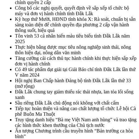
chính quyền 2 cấp
Công bố các nghị quyết, quyết định về sắp xếp tổ chức bộ
máy và đơn vị hành chính tỉnh Đắk Lắk
Kỳ họp thứ Mười, HĐND tỉnh khóa X: Rà soát, chuẩn bị sẵn
sàng toàn diện để chính quyền địa phương 2 cấp vận hành
thông suốt, hiệu quả
Tôn vinh 53 cá nhân hiến máu tiêu biểu tỉnh Đắk Lắk năm
2025
Thực hiện bằng được mục tiêu nông nghiệp sinh thái, nông
thôn hiện đại, nông dân văn minh
Tăng cường cải cách thủ tục hành chính khi thực hiện sắp xếp
đơn vị hành chính
Có 49 tác phẩm đạt giải tại Giải Báo chí tỉnh Đắk Lắk lần thứ
V năm 2024
Hội nghị Ban Chấp hành Đảng bộ tỉnh Đắk Lắk lần thứ 33
(mở rộng)
Đắk Lắk chung tay giảm thiểu rác thải nhựa, lan tỏa lối sống
xanh
Sầu riêng Đắk Lắk chủ động nói không với chất cấm
Tiếp tục hoàn thiện và nâng cao chất lượng tổ chức Lễ hội Cà
phê Buôn Ma Thuột
Truy tặng danh hiệu “Bà mẹ Việt Nam anh hùng” và trao tặng
các hình thức khen thưởng của Chủ tịch nước
Ấn tượng Chương trình cầu truyền hình “Bản trường ca hòa
bình”