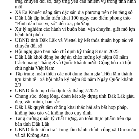
ứng chuyển đổi số, đáp ứng yêu cầu nhiệm vụ trong tình hình
mới
Xã Ea Knuếc nâng tầm đặc sản địa phương trên nền tảng số
Đắk Lắk tập huấn triển khai 100 ngày cao điểm phong trào
"Bình dân học vụ số" đến xã, phường
Xử lý nghiêm các hành vi buôn bán, vận chuyển, giết mổ lợn
bệnh trái phép
UBND tỉnh Đắk Lắk và Viettel ký kết thỏa thuận hợp tác về
chuyển đổi số
Hội nghị giao ban báo chí định kỳ tháng 8 năm 2025
Đắk Lắk khởi động ba dự án chào mừng kỷ niệm 80 năm
Cách mạng Tháng 8 và Quốc khánh nước Cộng hòa xã hội
chủ nghĩa Việt Nam
Tập trung hoàn thiện các nội dung tham gia Triển lãm thành
tựu kinh tế - xã hội nhân kỷ niệm 80 năm Ngày Quốc khánh
2/9
UBND tỉnh họp báo định kỳ tháng 7/2025
Chung sức, đồng lòng, đoàn kết xây dựng tỉnh Đắk Lắk giàu
đẹp, văn minh, bản sắc
Đắk Lắk quyết tâm chống khai thác hải sản bất hợp pháp,
không báo cáo và không theo quy định
Tăng cường quản lý chất lượng, an toàn thực phẩm trên địa
bàn tỉnh Đắk Lắk
UBND tỉnh kiểm tra Trung tâm hành chính công xã Durkmăn
và xã Krông Ana