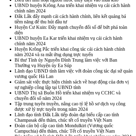
UBND huyện Krông Ana triển khai nhiệm vụ cải cách hành
chính năm 2024
Đắk Lắk đẩy mạnh cải cách hành chính, liên kết quảng bá
tiềm năng để thu hút đầu tư
Huyện Cư Kuin: Đẩy mạnh chuyển đổi số để bứt phá toàn
diện
UBND huyện Ea Kar triển khai nhiệm vụ cải cách hành
chính năm 2024
Huyện Krông Pắc triển khai công tác cải cách hành chính
năm 2024 và ra mắt ứng dụng trực tuyến
Bí thư Tỉnh ủy Nguyễn Đình Trung làm việc với Ban
Thường vụ Huyện ủy Ea Súp
Lãnh đạo UBND tỉnh làm việc với đoàn công tác đại sứ quán
vương quốc Hà Lan
Giám sát việc thực hiện chính sách về hoạt động của đơn vị
sự nghiệp công lập tại UBND tỉnh
UBND Thị xã Buôn Hồ triển khai nhiệm vụ CCHC và
chuyển đổi số năm 2024
Tập trung tuyên truyền, nâng cao tỷ lệ hồ sơ dịch vụ công
được xử lý trực tuyến trong năm 2024
Lãnh đạo tỉnh Đắk Lắk tiếp đoàn đại biểu cấp cao tỉnh
Champasak đến thăm, chúc tết cổ truyền Việt Nam
Đoàn cán bộ cấp cao tỉnh Mondulkiri (Vương quốc
Campuchia) đến thăm, chúc Tết cổ truyền Việt Nam