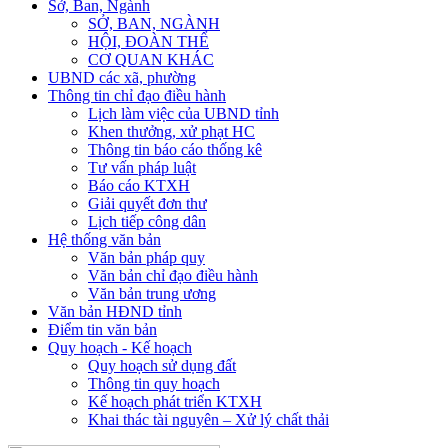
Sở, Ban, Ngành
SỞ, BAN, NGÀNH
HỘI, ĐOÀN THỂ
CƠ QUAN KHÁC
UBND các xã, phường
Thông tin chỉ đạo điều hành
Lịch làm việc của UBND tỉnh
Khen thưởng, xử phạt HC
Thông tin báo cáo thống kê
Tư vấn pháp luật
Báo cáo KTXH
Giải quyết đơn thư
Lịch tiếp công dân
Hệ thống văn bản
Văn bản pháp quy
Văn bản chỉ đạo điều hành
Văn bản trung ương
Văn bản HĐND tỉnh
Điểm tin văn bản
Quy hoạch - Kế hoạch
Quy hoạch sử dụng đất
Thông tin quy hoạch
Kế hoạch phát triển KTXH
Khai thác tài nguyên – Xử lý chất thải