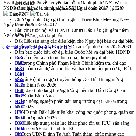
V/v tham gia ý kiến về nguyên tắc hỗ trợ kinh phí tư NSTW cho
thời đại số
NSĐP thực hiện các chính sách ASXH giai đoạn 2017 - 2020
Đánh giá, rút kinh nghiệm công tác tổ chức diễn tập trước
ngày bầu cử
Bản PDF
Tải về
Chương trình “Gặp gỡ hữu nghị – Friendship Meeting New
Ngày ban hành:
23/02/2017
Year 2026”
Bầu cử Quốc hội và HĐND: Cử tri Đắk Lắk gửi gắm niềm
Ngày hiệu lực:
tin, kỳ vọng vào lá phiếu
Đắk Lắk sẵn sàng các điều kiện cho Ngày hội bầu cử đại biểu
Quốc hội khóa XVI và HĐND các cấp nhiệm kỳ 2026-2031
Các trang trên cổng 1906 của 2.682
Đảm bảo cuộc bầu cử đại biểu Quốc hội và đại biểu HĐND
các cấp diễn ra an toàn, hiệu quả, đúng quy định
1881
Thủ tướng Chính phủ Phạm Minh Chính kiểm tra, chỉ đạo
1882
hoàn thành các dự án cao tốc và thăm khu tái định cư tại Đắk
1883
Lắk
1884
Sôi nổi Hội đua ngựa truyền thống Gò Thì Thùng mừng
1885
Xuân Bính Ngọ 2026
1886
Lãnh đạo tỉnh dâng hương tưởng niệm tại Đập Đồng Cam
1887
đầu Xuân Bính Ngọ
1888
Ngành nông nghiệp phấn đấu tăng trưởng đạt 5,86% trong
1889
năm 2026
1890
UBND tỉnh Đắk Lắk triển khai công tác quốc phòng, quân sự
1891
địa phương năm 2026
1892
Đắk Lắk tập trung toàn lực khắc phục tồn tại IUU, sẵn sàng
1893
làm việc với Đoàn thanh tra EC
1894
Chủ tịch UBND tỉnh Tạ Anh Tuấn thăm, chúc mừng các
1895