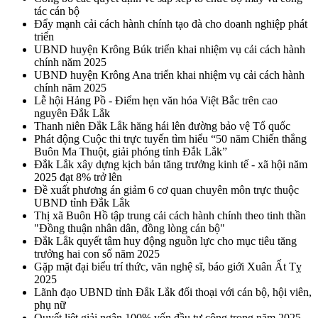
tác cán bộ
Đẩy mạnh cải cách hành chính tạo đà cho doanh nghiệp phát
triển
UBND huyện Krông Búk triển khai nhiệm vụ cải cách hành
chính năm 2025
UBND huyện Krông Ana triển khai nhiệm vụ cải cách hành
chính năm 2025
Lễ hội Hảng Pồ - Điểm hẹn văn hóa Việt Bắc trên cao
nguyên Đắk Lắk
Thanh niên Đắk Lắk hăng hái lên đường bảo vệ Tổ quốc
Phát động Cuộc thi trực tuyến tìm hiểu “50 năm Chiến thắng
Buôn Ma Thuột, giải phóng tỉnh Đắk Lắk”
Đắk Lắk xây dựng kịch bản tăng trưởng kinh tế - xã hội năm
2025 đạt 8% trở lên
Đề xuất phương án giảm 6 cơ quan chuyên môn trực thuộc
UBND tỉnh Đắk Lắk
Thị xã Buôn Hồ tập trung cải cách hành chính theo tinh thần
"Đồng thuận nhân dân, đồng lòng cán bộ"
Đắk Lắk quyết tâm huy động nguồn lực cho mục tiêu tăng
trưởng hai con số năm 2025
Gặp mặt đại biểu trí thức, văn nghệ sĩ, báo giới Xuân Ất Tỵ
2025
Lãnh đạo UBND tỉnh Đắk Lắk đối thoại với cán bộ, hội viên,
phụ nữ
Quyết liệt giải ngân 100% vốn đầu tư công trong năm 2025