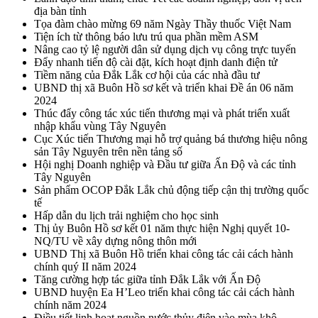
địa bàn tỉnh
Tọa đàm chào mừng 69 năm Ngày Thầy thuốc Việt Nam
Tiện ích từ thông báo lưu trú qua phần mềm ASM
Nâng cao tỷ lệ người dân sử dụng dịch vụ công trực tuyến
Đẩy nhanh tiến độ cài đặt, kích hoạt định danh điện tử
Tiềm năng của Đắk Lắk cơ hội của các nhà đầu tư
UBND thị xã Buôn Hồ sơ kết và triển khai Đề án 06 năm
2024
Thúc đẩy công tác xúc tiến thương mại và phát triển xuất
nhập khẩu vùng Tây Nguyên
Cục Xúc tiến Thương mại hỗ trợ quảng bá thương hiệu nông
sản Tây Nguyên trên nền tảng số
Hội nghị Doanh nghiệp và Đầu tư giữa Ấn Độ và các tỉnh
Tây Nguyên
Sản phẩm OCOP Đắk Lắk chủ động tiếp cận thị trường quốc
tế
Hấp dẫn du lịch trải nghiệm cho học sinh
Thị ủy Buôn Hồ sơ kết 01 năm thực hiện Nghị quyết 10-
NQ/TU về xây dựng nông thôn mới
UBND Thị xã Buôn Hồ triển khai công tác cải cách hành
chính quý II năm 2024
Tăng cường hợp tác giữa tỉnh Đắk Lắk với Ấn Độ
UBND huyện Ea H’Leo triển khai công tác cải cách hành
chính năm 2024
Điều tiết linh hoạt nguồn nước thủy điện vào mùa khô