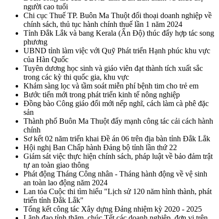
người cao tuổi
Chi cục Thuế TP. Buôn Ma Thuột đối thoại doanh nghiệp về
chính sách, thủ tục hành chính thuế lần 1 năm 2024
Tỉnh Đắk Lắk và bang Kerala (Ấn Độ) thúc đẩy hợp tác song
phương
UBND tỉnh làm việc với Quỹ Phát triển Hạnh phúc khu vực
của Hàn Quốc
Tuyên dương học sinh và giáo viên đạt thành tích xuất sắc
trong các kỳ thi quốc gia, khu vực
Khám sàng lọc và tầm soát miễn phí bệnh tim cho trẻ em
Bước tiến mới trong phát triển kinh tế nông nghiệp
Đồng bào Công giáo đổi mới nếp nghĩ, cách làm cà phê đặc
sản
Thành phố Buôn Ma Thuột đẩy mạnh công tác cải cách hành
chính
Sơ kết 02 năm triển khai Đề án 06 trên địa bàn tỉnh Đắk Lắk
Hội nghị Ban Chấp hành Đảng bộ tỉnh lần thứ 22
Giám sát việc thực hiện chính sách, pháp luật về bảo đảm trật
tự an toàn giao thông
Phát động Tháng Công nhân - Tháng hành động về vệ sinh
an toàn lao động năm 2024
Lan tỏa Cuộc thi tìm hiểu "Lịch sử 120 năm hình thành, phát
triển tỉnh Đắk Lắk"
Tổng kết công tác Xây dựng Đảng nhiệm kỳ 2020 - 2025
Lãnh đạo tỉnh thăm, chúc Tết các doanh nghiệp, đơn vị trên