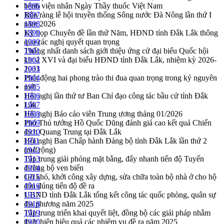
bệnh viện nhân Ngày Thầy thuốc Việt Nam
1896
Rộn ràng lễ hội truyền thống Sông nước Đà Nông lần thứ I
1897
năm 2026
1898
Kỳ họp Chuyên đề lần thứ Năm, HĐND tỉnh Đắk Lắk thông
1899
qua các nghị quyết quan trọng
1900
Thống nhất danh sách giới thiệu ứng cử đại biểu Quốc hội
1901
khoá XVI và đại biểu HĐND tỉnh Đắk Lắk, nhiệm kỳ 2026-
1902
2031
1903
Phát động hai phong trào thi đua quan trọng trong kỷ nguyên
1904
mới
1905
Hội nghị lần thứ tư Ban Chỉ đạo công tác bầu cử tỉnh Đắk
1906
Lắk
1907
Hội nghị Báo cáo viên Trung ương tháng 01/2026
1908
Phó Thủ tướng Hồ Quốc Dũng đánh giá cao kết quả Chiến
1909
dịch Quang Trung tại Đắk Lắk
1910
Hội nghị Ban Chấp hành Đảng bộ tỉnh Đắk Lắk lần thứ 2
1911
(mở rộng)
1912
Tập trung giải phóng mặt bằng, đẩy nhanh tiến độ Tuyến
1913
đường bộ ven biển
1914
Gỡ khó, khởi công xây dựng, sửa chữa toàn bộ nhà ở cho hộ
1915
dân đúng tiến độ đề ra
1916
UBND tỉnh Đắk Lắk tổng kết công tác quốc phòng, quân sự
1917
địa phương năm 2025
1918
Tập trung triển khai quyết liệt, đồng bộ các giải pháp nhằm
1919
thực hiện hiệu quả các nhiệm vụ đề ra năm 2025
1920