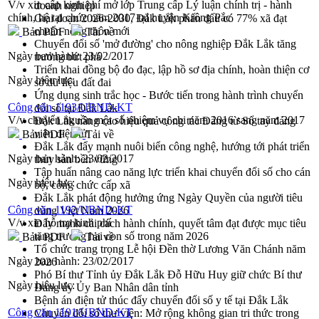
V/v xin cấp kinh phí mở lớp Trung cấp Lý luận chính trị - hành
doanh nghiệp
chính, hệ tại chức năm 2017 tại huyện Krông Pắc
Giai đoạn 2026-2030, Đắk Lắk phấn đấu có 77% xã đạt
chuẩn nông thôn mới
Bản PDF
Tải về
Chuyển đổi số 'mở đường' cho nông nghiệp Đắk Lắk tăng
Ngày ban hành:
23/02/2017
trưởng bứt phá
Triển khai đồng bộ đo đạc, lập hồ sơ địa chính, hoàn thiện cơ
Ngày hiệu lực:
sở dữ liệu đất đai
Ứng dụng sinh trắc học - Bước tiến trong hành trình chuyển
Công văn 1193/UBND-KT
đổi số tại Đắk Lắk
V/v chuyển nguồn một số nhiệm vụ chi năm 2016 sang năm 2017
Đắk Lắk nâng cao hiệu quả công tác Đảng từ Sổ tay đảng
viên điện tử
Bản PDF
Tải về
Đắk Lắk đẩy mạnh nuôi biển công nghệ, hướng tới phát triển
Ngày ban hành:
23/02/2017
thủy sản bền vững
Tập huấn nâng cao năng lực triển khai chuyển đổi số cho cán
Ngày hiệu lực:
bộ, công chức cấp xã
Đắk Lắk phát động hưởng ứng Ngày Quyền của người tiêu
Công văn 1192/UBND-KT
dùng Việt Nam 2026
V/v xin hỗ trợ kinh phí
Đẩy mạnh cải cách hành chính, quyết tâm đạt được mục tiêu
tăng trưởng hai con số trong năm 2026
Bản PDF
Tải về
Tổ chức trang trọng Lễ hội Đền thờ Lương Văn Chánh năm
Ngày ban hành:
23/02/2017
2026
Phó Bí thư Tỉnh ủy Đắk Lắk Đỗ Hữu Huy giữ chức Bí thư
Ngày hiệu lực:
Đảng ủy Ủy Ban Nhân dân tỉnh
Bệnh án điện tử thúc đẩy chuyển đổi số y tế tại Đắk Lắk
Công văn 1191/UBND-KT
Chuyển đổi số thư viện: Mở rộng không gian tri thức trong