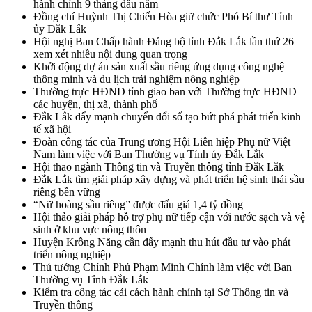
hành chính 9 tháng đầu năm
Đồng chí Huỳnh Thị Chiến Hòa giữ chức Phó Bí thư Tỉnh
ủy Đắk Lắk
Hội nghị Ban Chấp hành Đảng bộ tỉnh Đắk Lắk lần thứ 26
xem xét nhiều nội dung quan trọng
Khởi động dự án sản xuất sầu riêng ứng dụng công nghệ
thông minh và du lịch trải nghiệm nông nghiệp
Thường trực HĐND tỉnh giao ban với Thường trực HĐND
các huyện, thị xã, thành phố
Đắk Lắk đẩy mạnh chuyển đổi số tạo bứt phá phát triển kinh
tế xã hội
Đoàn công tác của Trung ương Hội Liên hiệp Phụ nữ Việt
Nam làm việc với Ban Thường vụ Tỉnh ủy Đắk Lắk
Hội thao ngành Thông tin và Truyền thông tỉnh Đắk Lắk
Đắk Lắk tìm giải pháp xây dựng và phát triển hệ sinh thái sầu
riêng bền vững
“Nữ hoàng sầu riêng” được đấu giá 1,4 tỷ đồng
Hội thảo giải pháp hỗ trợ phụ nữ tiếp cận với nước sạch và vệ
sinh ở khu vực nông thôn
Huyện Krông Năng cần đẩy mạnh thu hút đầu tư vào phát
triển nông nghiệp
Thủ tướng Chính Phủ Phạm Minh Chính làm việc với Ban
Thường vụ Tỉnh Đắk Lắk
Kiểm tra công tác cải cách hành chính tại Sở Thông tin và
Truyền thông