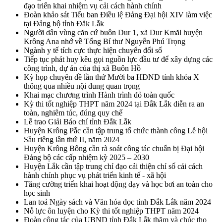
đạo triển khai nhiệm vụ cải cách hành chính
Đoàn khảo sát Tiểu ban Điều lệ Đảng Đại hội XIV làm việc
tại Đảng bộ tỉnh Đắk Lắk
Người dân vùng căn cứ buôn Dur 1, xã Dur Kmăl huyện
Krông Ana nhớ về Tổng Bí thư Nguyễn Phú Trọng
Ngành y tế tích cực thực hiện chuyển đổi số
Tiếp tục phát huy kêu gọi nguồn lực đầu tư để xây dựng các
công trình, dự án của thị xã Buôn Hồ
Kỳ họp chuyên đề lần thứ Mười ba HĐND tỉnh khóa X
thông qua nhiều nội dung quan trọng
Khai mạc chương trình Hành trình đỏ toàn quốc
Kỳ thi tốt nghiệp THPT năm 2024 tại Đắk Lắk diễn ra an
toàn, nghiêm túc, đúng quy chế
Lễ trao Giải Báo chí tỉnh Đắk Lắk
Huyện Krông Pắc cần tập trung tổ chức thành công Lễ hội
Sầu riêng lần thứ II, năm 2024
Huyện Krông Bông cần rà soát công tác chuẩn bị Đại hội
Đảng bộ các cấp nhiệm kỳ 2025 – 2030
Huyện Lắk cần tập trung chỉ đạo cải thiện chỉ số cải cách
hành chính phục vụ phát triển kinh tế - xã hội
Tăng cường triển khai hoạt động dạy và học bơi an toàn cho
học sinh
Lan toả Ngày sách và Văn hóa đọc tỉnh Đắk Lắk năm 2024
Nỗ lực ôn luyện cho Kỳ thi tốt nghiệp THPT năm 2024
Đoàn công tác của UBND tỉnh Đắk Lắk thăm và chúc thọ