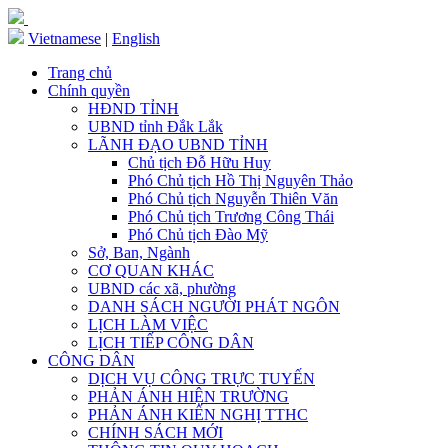
Vietnamese
|
English
Trang chủ
Chính quyền
HĐND TỈNH
UBND tỉnh Đắk Lắk
LÃNH ĐẠO UBND TỈNH
Chủ tịch Đỗ Hữu Huy
Phó Chủ tịch Hồ Thị Nguyên Thảo
Phó Chủ tịch Nguyễn Thiên Văn
Phó Chủ tịch Trương Công Thái
Phó Chủ tịch Đào Mỹ
Sở, Ban, Ngành
CƠ QUAN KHÁC
UBND các xã, phường
DANH SÁCH NGƯỜI PHÁT NGÔN
LỊCH LÀM VIỆC
LỊCH TIẾP CÔNG DÂN
CÔNG DÂN
DỊCH VỤ CÔNG TRỰC TUYẾN
PHẢN ÁNH HIỆN TRƯỜNG
PHẢN ÁNH KIẾN NGHỊ TTHC
CHÍNH SÁCH MỚI