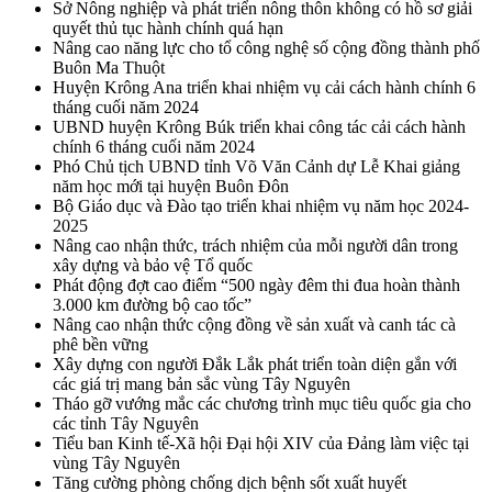
Sở Nông nghiệp và phát triển nông thôn không có hồ sơ giải
quyết thủ tục hành chính quá hạn
Nâng cao năng lực cho tổ công nghệ số cộng đồng thành phố
Buôn Ma Thuột
Huyện Krông Ana triển khai nhiệm vụ cải cách hành chính 6
tháng cuối năm 2024
UBND huyện Krông Búk triển khai công tác cải cách hành
chính 6 tháng cuối năm 2024
Phó Chủ tịch UBND tỉnh Võ Văn Cảnh dự Lễ Khai giảng
năm học mới tại huyện Buôn Đôn
Bộ Giáo dục và Đào tạo triển khai nhiệm vụ năm học 2024-
2025
Nâng cao nhận thức, trách nhiệm của mỗi người dân trong
xây dựng và bảo vệ Tổ quốc
Phát động đợt cao điểm “500 ngày đêm thi đua hoàn thành
3.000 km đường bộ cao tốc”
Nâng cao nhận thức cộng đồng về sản xuất và canh tác cà
phê bền vững
Xây dựng con người Đắk Lắk phát triển toàn diện gắn với
các giá trị mang bản sắc vùng Tây Nguyên
Tháo gỡ vướng mắc các chương trình mục tiêu quốc gia cho
các tỉnh Tây Nguyên
Tiểu ban Kinh tế-Xã hội Đại hội XIV của Đảng làm việc tại
vùng Tây Nguyên
Tăng cường phòng chống dịch bệnh sốt xuất huyết