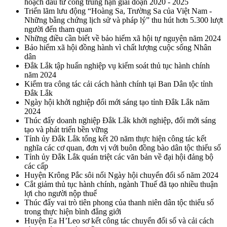
hoạch đầu tư công trung hạn giai đoạn 2020 - 2025
Triển lãm lưu động “Hoàng Sa, Trường Sa của Việt Nam -
Những bằng chứng lịch sử và pháp lý” thu hút hơn 5.300 lượt
người đến tham quan
Những điều cần biết về bảo hiểm xã hội tự nguyện năm 2024
Bảo hiểm xã hội đồng hành vì chất lượng cuộc sống Nhân
dân
Đắk Lắk tập huấn nghiệp vụ kiểm soát thủ tục hành chính
năm 2024
Kiểm tra công tác cải cách hành chính tại Ban Dân tộc tỉnh
Đắk Lắk
Ngày hội khởi nghiệp đổi mới sáng tạo tỉnh Đắk Lắk năm
2024
Thúc đẩy doanh nghiệp Đắk Lắk khởi nghiệp, đổi mới sáng
tạo và phát triển bền vững
Tỉnh ủy Đắk Lắk tổng kết 20 năm thực hiện công tác kết
nghĩa các cơ quan, đơn vị với buôn đồng bào dân tộc thiểu số
Tỉnh ủy Đắk Lắk quán triệt các văn bản về đại hội đảng bộ
các cấp
Huyện Krông Pắc sôi nổi Ngày hội chuyển đổi số năm 2024
Cắt giảm thủ tục hành chính, ngành Thuế đã tạo nhiều thuận
lợi cho người nộp thuế
Thúc đẩy vai trò tiên phong của thanh niên dân tộc thiểu số
trong thực hiện bình đẳng giới
Huyện Ea H’Leo sơ kết công tác chuyển đổi số và cải cách