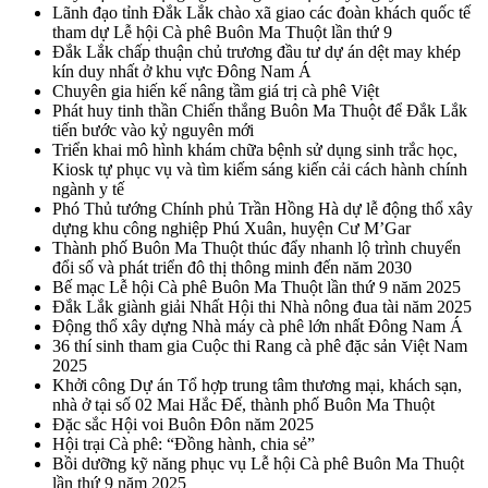
Lãnh đạo tỉnh Đắk Lắk chào xã giao các đoàn khách quốc tế
tham dự Lễ hội Cà phê Buôn Ma Thuột lần thứ 9
Đắk Lắk chấp thuận chủ trương đầu tư dự án dệt may khép
kín duy nhất ở khu vực Đông Nam Á
Chuyên gia hiến kế nâng tầm giá trị cà phê Việt
Phát huy tinh thần Chiến thắng Buôn Ma Thuột để Đắk Lắk
tiến bước vào kỷ nguyên mới
Triển khai mô hình khám chữa bệnh sử dụng sinh trắc học,
Kiosk tự phục vụ và tìm kiếm sáng kiến cải cách hành chính
ngành y tế
Phó Thủ tướng Chính phủ Trần Hồng Hà dự lễ động thổ xây
dựng khu công nghiệp Phú Xuân, huyện Cư M’Gar
Thành phố Buôn Ma Thuột thúc đẩy nhanh lộ trình chuyển
đổi số và phát triển đô thị thông minh đến năm 2030
Bế mạc Lễ hội Cà phê Buôn Ma Thuột lần thứ 9 năm 2025
Đắk Lắk giành giải Nhất Hội thi Nhà nông đua tài năm 2025
Động thổ xây dựng Nhà máy cà phê lớn nhất Đông Nam Á
36 thí sinh tham gia Cuộc thi Rang cà phê đặc sản Việt Nam
2025
Khởi công Dự án Tổ hợp trung tâm thương mại, khách sạn,
nhà ở tại số 02 Mai Hắc Đế, thành phố Buôn Ma Thuột
Đặc sắc Hội voi Buôn Đôn năm 2025
Hội trại Cà phê: “Đồng hành, chia sẻ”
Bồi dưỡng kỹ năng phục vụ Lễ hội Cà phê Buôn Ma Thuột
lần thứ 9 năm 2025