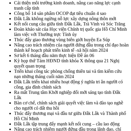
Cải thiện môi trường kinh doanh, nâng cao năng lực cạnh
tranh cấp tỉnh
Công bố 14 sản phẩm OCOP đạt tiêu chuẩn 4 sao
Đắk Lắk không ngừng nỗ lực xây dựng nông thôn mới
Kết nối cung cầu giữa tỉnh Đắk Lắk, Trà Vinh và Sóc Trăng
Đoàn khảo sát của Học viện Chính trị quốc gia Hồ Chí Minh
làm việc với Thường trực Tỉnh ủy
Thúc đẩy giao thương vùng biên giới huyện Ea Súp
Nâng cao trách nhiệm của người đứng đầu trong chỉ đạo hoàn
thành kế hoạch phát triển kinh tế -xã hội năm 2024
Sơ kết 6 tháng đầu năm thực hiện Đề án 06
Kỳ họp thứ Tám HĐND tỉnh khóa X thông qua 21 Nghị
quyết quan trọng
Triển khai công tác phòng chống thiên tai và tìm kiếm cứu
nạn những tháng cuối năm 2024
Đắk Lắk triển khai nhiều hoạt động ý nghĩa tri ân người có
công, gia đình chính sách
Ra mắt Trung tâm Khởi nghiệp đổi mới sáng tạo tỉnh Đắk
Lắk
Bàn cơ chế, chính sách giải quyết việc làm và đào tạo nghề
cho người có đất thu hồi
Thúc đẩy thương mại và đầu tư giữa Đắk Lắk và Thành phố
Hồ Chí Minh
Đắk Lắk tập trung đẩy mạnh kết nối cung – cầu lao động
Nâng cao trách nhiệm người đứng đầu trong lãnh đạo, chỉ