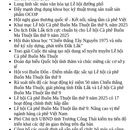
Lung linh sắc màu văn hóa tại Lễ hội đường phố
Đẩy mạnh ứng dụng khoa học kỹ thuật trong sản xuất sản
phẩm OCOP
Hội nghị giao thương quốc tế - Kết nối, nâng tầm cà phê Việt
Khai mạc Lễ hội Cà phê Buôn Ma Thuột lần thứ 9, năm 2025
Du lịch Đắk Lắk tích cực chuẩn bị cho Lễ hội Cà phê Buôn
Ma Thuột lần thứ 9 năm 2025
Hội thảo khoa học “Chiến thắng Tây Nguyên 1975 và nửa
thế kỷ xây dựng, phát triển Đắk Lắk”
Trao giải Cuộc thi sáng tạo nội dung số tuyên truyền Lễ hội
Cà phê Buôn Ma Thuột
Đoàn đại biểu Quốc hội tỉnh thăm và chúc mừng các cơ sở y
tế
Hội voi Buôn Đôn - Điểm nhấn đặc sắc tại Lễ hội cà phê
Buôn Ma Thuột lần thứ 9
Rà soát tiến độ các hoạt động kỷ niệm 50 năm Chiến thắng
Buôn Ma Thuột, giải phóng tỉnh Đắk Lắk và Lễ hội Cà phê
Buôn Ma Thuột lần thứ 9
Lễ hội Cà phê Buôn Ma Thuột lần thứ 9 năm 2025 có 17
hoạt động chính thức hấp dẫn
Lễ hội Cà phê Buôn Ma Thuột lần thứ 9: Nâng cao vị thế
ngành hàng cà phê Việt Nam
Phó Chủ tịch UBND tỉnh Trương Công Thái kiểm tra tiến độ
triển khai các dự án giao thông trên địa bàn
Công bố các quyết định về sắp xếp tổ chức bộ máy và công