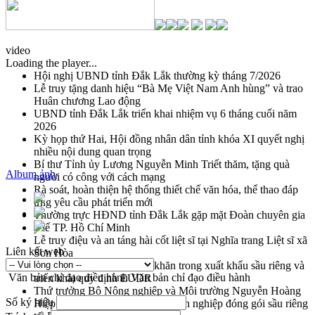
video
Loading the player...
Hội nghị UBND tỉnh Đắk Lắk thường kỳ tháng 7/2026
Lễ truy tặng danh hiệu “Bà Mẹ Việt Nam Anh hùng” và trao
Huân chương Lao động
UBND tỉnh Đắk Lắk triển khai nhiệm vụ 6 tháng cuối năm
2026
Kỳ họp thứ Hai, Hội đồng nhân dân tỉnh khóa XI quyết nghị
nhiều nội dung quan trọng
Bí thư Tỉnh ủy Lương Nguyễn Minh Triết thăm, tặng quà
Album ảnh
người có công với cách mạng
Rà soát, hoàn thiện hệ thống thiết chế văn hóa, thể thao đáp
ứng yêu cầu phát triển mới
Thường trực HĐND tỉnh Đắk Lắk gặp mặt Đoàn chuyên gia
y tế TP. Hồ Chí Minh
Lễ truy điệu và an táng hài cốt liệt sĩ tại Nghĩa trang Liệt sĩ xã
Liên kết web
Sơn Hòa
Bàn giải pháp tháo gỡ khó khăn trong xuất khẩu sầu riêng và
Văn bản chỉ đạo điều hành
Văn bản chỉ đạo điều hành
triển khai quy định EUDR
Thứ trưởng Bộ Nông nghiệp và Môi trường Nguyễn Hoàng
Số ký hiệu
Hiệp khảo sát vùng trồng và doanh nghiệp đóng gói sầu riêng