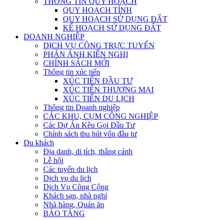
THÔNG TIN QUY HOẠCH
QUY HOẠCH TỈNH
QUY HOẠCH SỬ DỤNG ĐẤT
KẾ HOẠCH SỬ DỤNG ĐẤT
DOANH NGHIỆP
DỊCH VỤ CÔNG TRỰC TUYẾN
PHẢN ÁNH KIẾN NGHỊ
CHÍNH SÁCH MỚI
Thông tin xúc tiến
XÚC TIẾN ĐẦU TƯ
XÚC TIẾN THƯƠNG MẠI
XÚC TIẾN DU LỊCH
Thông tin Doanh nghiệp
CÁC KHU, CỤM CÔNG NGHIỆP
Các Dự Án Kêu Gọi Đầu Tư
Chính sách thu hút vốn đầu tư
Du khách
Địa danh, di tích, thắng cảnh
Lễ hội
Các tuyến du lịch
Dịch vụ du lịch
Dịch Vụ Công Cộng
Khách sạn, nhà nghỉ
Nhà hàng, Quán ăn
BẢO TÀNG