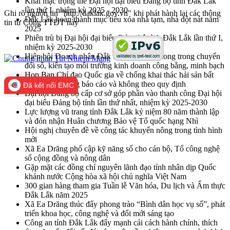
Khai mạc trọng thể Đại hội đại biểu Đảng bộ tỉnh Đắk Lắk
lần thứ I, nhiệm kỳ 2025 - 2030
Ghi rõ nguồn tin "http://daklak.gov.vn" khi phát hành lại các thông
Đắk Lắk hoàn thành mục tiêu xóa nhà tạm, nhà dột nát năm
tin từ Cổng TTĐT này
2025
Phiên trù bị Đại hội đại biểu Đảng bộ tỉnh Đắk Lắk lần thứ I,
nhiệm kỳ 2025-2030
Hiệp hội Doanh nhân Đắk Lắk cần tiên phong trong chuyển
đổi số, kiến tạo môi trường kinh doanh công bằng, minh bạch
Họp Ban Chỉ đạo Quốc gia về chống khai thác hải sản bất
hợp pháp, không báo cáo và không theo quy định
Đã kết nối EMC
Đại hội Đảng bộ cấp cơ sở góp phần vào thanh công Đại hội
đại biểu Đảng bộ tỉnh lần thứ nhất, nhiệm kỳ 2025-2030
Lực lượng vũ trang tỉnh Đắk Lắk kỷ niệm 80 năm thành lập
và đón nhận Huân chương Bảo vệ Tổ quốc hạng Nhì
Hội nghị chuyên đề về công tác khuyến nông trong tình hình
mới
Xã Ea Drăng phổ cập kỹ năng số cho cán bộ, Tổ công nghệ
số cộng đồng và nông dân
Gặp mặt các đồng chí nguyên lãnh đạo tỉnh nhân dịp Quốc
khánh nước Cộng hòa xã hội chủ nghĩa Việt Nam
300 gian hàng tham gia Tuần lễ Văn hóa, Du lịch và Ẩm thực
Đắk Lắk năm 2025
Xã Ea Drăng thúc đẩy phong trào “Bình dân học vụ số”, phát
triển khoa học, công nghệ và đổi mới sáng tạo
Công an tỉnh Đắk Lắk đẩy mạnh cải cách hành chính, thích