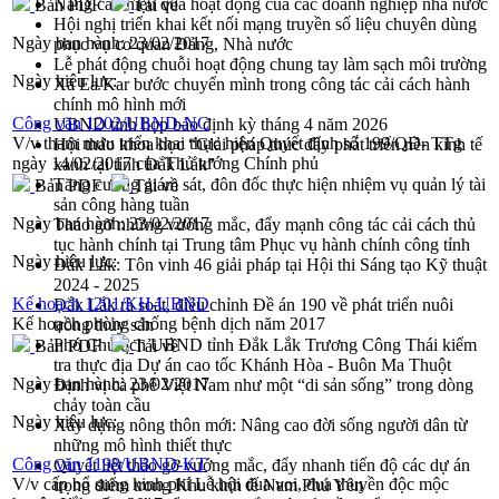
Nâng cao hiệu quả hoạt động của các doanh nghiệp nhà nước
Bản PDF
Tải về
Hội nghị triển khai kết nối mạng truyền số liệu chuyên dùng
Ngày ban hành:
23/02/2017
phục vụ cơ quan Đảng, Nhà nước
Lễ phát động chuỗi hoạt động chung tay làm sạch môi trường
Ngày hiệu lực:
Xã Ea Kar bước chuyển mình trong công tác cải cách hành
chính mô hình mới
Công văn 1202/UBND-NC
UBND tỉnh họp báo định kỳ tháng 4 năm 2026
V/v tham mưu triển khai thực hiện Quyết định số 199/QĐ- TTg
Hội thảo khoa học “Giải pháp thúc đẩy phát triển nền kinh tế
ngày 14/02/2017 của Thủ tướng Chính phủ
xanh tại tỉnh Đắk Lắk”
Tăng cường giám sát, đôn đốc thực hiện nhiệm vụ quản lý tài
Bản PDF
Tải về
sản công hàng tuần
Ngày ban hành:
23/02/2017
Tháo gỡ những vướng mắc, đẩy mạnh công tác cải cách thủ
tục hành chính tại Trung tâm Phục vụ hành chính công tỉnh
Ngày hiệu lực:
Đắk Lắk: Tôn vinh 46 giải pháp tại Hội thi Sáng tạo Kỹ thuật
2024 - 2025
Kế hoạch 1201/KH-UBND
Đắk Lắk rà soát, điều chỉnh Đề án 190 về phát triển nuôi
Kế hoạch phòng chống bệnh dịch năm 2017
trồng thủy sản
Phó Chủ tịch UBND tỉnh Đắk Lắk Trương Công Thái kiểm
Bản PDF
Tải về
tra thực địa Dự án cao tốc Khánh Hòa - Buôn Ma Thuột
Ngày ban hành:
23/02/2017
Định vị cà phê Việt Nam như một “di sản sống” trong dòng
chảy toàn cầu
Ngày hiệu lực:
Xây dựng nông thôn mới: Nâng cao đời sống người dân từ
những mô hình thiết thực
Công văn 1198/UBND-KT
Quyết liệt tháo gỡ vướng mắc, đẩy nhanh tiến độ các dự án
V/v cấp bổ sung kinh phí Lễ hội đua voi, đua thuyền độc mộc
trọng điểm trong Khu kinh tế Nam Phú Yên