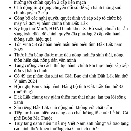
hướng tới chính quyền 2 cấp liền mạch
Chủ động ứng dụng chuyển đổi số để vận hành thông suốt
chính quyền 2 cấp
Công bố các nghị quyết, quyết định về sắp xếp tổ chức bộ
máy và đơn vị hành chính tỉnh Đắk Lắk
Kỳ họp thứ Mười, HĐND tỉnh khóa X: Rà soát, chuẩn bị sẵn
sàng toàn diện để chính quyền địa phương 2 cấp vận hành
thông suốt, hiệu quả
Tôn vinh 53 cá nhân hiến máu tiêu biểu tỉnh Đắk Lắk năm
2025
Thực hiện bằng được mục tiêu nông nghiệp sinh thái, nông
thôn hiện đại, nông dân văn minh
Tăng cường cải cách thủ tục hành chính khi thực hiện sắp xếp
đơn vị hành chính
Có 49 tác phẩm đạt giải tại Giải Báo chí tỉnh Đắk Lắk lần thứ
V năm 2024
Hội nghị Ban Chấp hành Đảng bộ tỉnh Đắk Lắk lần thứ 33
(mở rộng)
Đắk Lắk chung tay giảm thiểu rác thải nhựa, lan tỏa lối sống
xanh
Sầu riêng Đắk Lắk chủ động nói không với chất cấm
Tiếp tục hoàn thiện và nâng cao chất lượng tổ chức Lễ hội Cà
phê Buôn Ma Thuột
Truy tặng danh hiệu “Bà mẹ Việt Nam anh hùng” và trao tặng
các hình thức khen thưởng của Chủ tịch nước