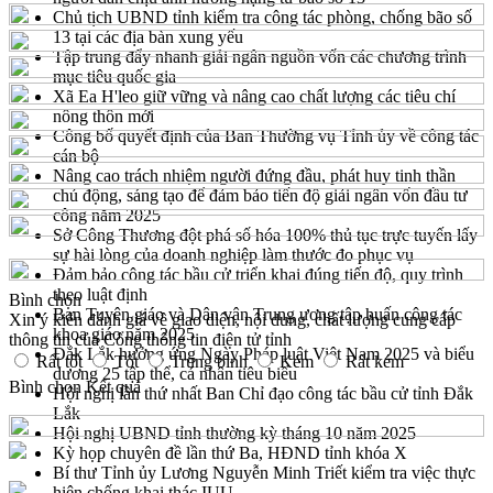
Chủ tịch UBND tỉnh kiểm tra công tác phòng, chống bão số
13 tại các địa bàn xung yếu
Tập trung đẩy nhanh giải ngân nguồn vốn các chương trình
mục tiêu quốc gia
Xã Ea H'leo giữ vững và nâng cao chất lượng các tiêu chí
nông thôn mới
Công bố quyết định của Ban Thường vụ Tỉnh ủy về công tác
cán bộ
Nâng cao trách nhiệm người đứng đầu, phát huy tinh thần
chủ động, sáng tạo để đảm bảo tiến độ giải ngân vốn đầu tư
công năm 2025
Sở Công Thương đột phá số hóa 100% thủ tục trực tuyến lấy
sự hài lòng của doanh nghiệp làm thước đo phục vụ
Đảm bảo công tác bầu cử triển khai đúng tiến độ, quy trình
theo luật định
Bình chọn
Ban Tuyên giáo và Dân vận Trung ương tập huấn công tác
Xin ý kiến đánh giá về giao diện, nội dung, chất lượng cung cấp
khoa giáo năm 2025
thông tin của Cổng thông tin điện tử tỉnh
Đắk Lắk hưởng ứng Ngày Pháp luật Việt Nam 2025 và biểu
Rất tốt
Tốt
Trung bình
Kém
Rất kém
dương 25 tập thể, cá nhân tiêu biểu
Bình chọn
Kết quả
Hội nghị lần thứ nhất Ban Chỉ đạo công tác bầu cử tỉnh Đắk
Lắk
Hội nghị UBND tỉnh thường kỳ tháng 10 năm 2025
Kỳ họp chuyên đề lần thứ Ba, HĐND tỉnh khóa X
Bí thư Tỉnh ủy Lương Nguyễn Minh Triết kiểm tra việc thực
hiện chống khai thác IUU