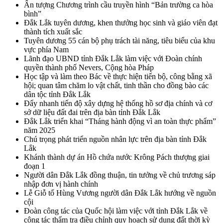
Ấn tượng Chương trình cầu truyền hình “Bản trường ca hòa
bình”
Đắk Lắk tuyên dương, khen thưởng học sinh và giáo viên đạt
thành tích xuất sắc
Tuyên dương 55 cán bộ phụ trách tài năng, tiêu biểu của khu
vực phía Nam
Lãnh đạo UBND tỉnh Đắk Lắk làm việc với Đoàn chính
quyền thành phố Nevers, Cộng hòa Pháp
Học tập và làm theo Bác về thực hiện tiến bộ, công bằng xã
hội; quan tâm chăm lo vật chất, tinh thần cho đồng bào các
dân tộc tỉnh Đắk Lắk
Đẩy nhanh tiến độ xây dựng hệ thống hồ sơ địa chính và cơ
sở dữ liệu đất đai trên địa bàn tỉnh Đắk Lắk
Đắk Lắk triển khai “Tháng hành động vì an toàn thực phẩm”
năm 2025
Chú trọng phát triển nguồn nhân lực trên địa bàn tỉnh Đắk
Lắk
Khánh thành dự án Hồ chứa nước Krông Pách thượng giai
đoạn 1
Người dân Đắk Lắk đồng thuận, tin tưởng về chủ trương sáp
nhập đơn vị hành chính
Lễ Giỗ tổ Hùng Vương người dân Đắk Lắk hướng về nguồn
cội
Đoàn công tác của Quốc hội làm việc với tỉnh Đắk Lắk về
công tác thẩm tra điều chỉnh quy hoạch sử dụng đất thời kỳ