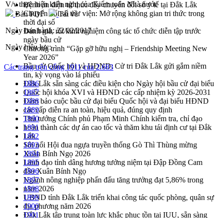
V/v thực hiện kiến nghị của Kiểm toán Nhà nước
Bệnh án điện tử thúc đẩy chuyển đổi số y tế tại Đắk Lắk
Chuyển đổi số thư viện: Mở rộng không gian tri thức trong
Bản PDF
Tải về
thời đại số
Ngày ban hành:
22/02/2017
Đánh giá, rút kinh nghiệm công tác tổ chức diễn tập trước
ngày bầu cử
Ngày hiệu lực:
Chương trình “Gặp gỡ hữu nghị – Friendship Meeting New
Year 2026”
Bầu cử Quốc hội và HĐND: Cử tri Đắk Lắk gửi gắm niềm
Các trang trên cổng 1911 của 2.683
tin, kỳ vọng vào lá phiếu
Đắk Lắk sẵn sàng các điều kiện cho Ngày hội bầu cử đại biểu
1886
Quốc hội khóa XVI và HĐND các cấp nhiệm kỳ 2026-2031
1887
Đảm bảo cuộc bầu cử đại biểu Quốc hội và đại biểu HĐND
1888
các cấp diễn ra an toàn, hiệu quả, đúng quy định
1889
Thủ tướng Chính phủ Phạm Minh Chính kiểm tra, chỉ đạo
1890
hoàn thành các dự án cao tốc và thăm khu tái định cư tại Đắk
1891
Lắk
1892
Sôi nổi Hội đua ngựa truyền thống Gò Thì Thùng mừng
1893
Xuân Bính Ngọ 2026
1894
Lãnh đạo tỉnh dâng hương tưởng niệm tại Đập Đồng Cam
1895
đầu Xuân Bính Ngọ
1896
Ngành nông nghiệp phấn đấu tăng trưởng đạt 5,86% trong
1897
năm 2026
1898
UBND tỉnh Đắk Lắk triển khai công tác quốc phòng, quân sự
1899
địa phương năm 2026
1900
Đắk Lắk tập trung toàn lực khắc phục tồn tại IUU, sẵn sàng
1901