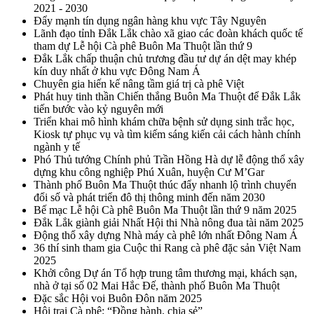
2021 - 2030
Đẩy mạnh tín dụng ngân hàng khu vực Tây Nguyên
Lãnh đạo tỉnh Đắk Lắk chào xã giao các đoàn khách quốc tế
tham dự Lễ hội Cà phê Buôn Ma Thuột lần thứ 9
Đắk Lắk chấp thuận chủ trương đầu tư dự án dệt may khép
kín duy nhất ở khu vực Đông Nam Á
Chuyên gia hiến kế nâng tầm giá trị cà phê Việt
Phát huy tinh thần Chiến thắng Buôn Ma Thuột để Đắk Lắk
tiến bước vào kỷ nguyên mới
Triển khai mô hình khám chữa bệnh sử dụng sinh trắc học,
Kiosk tự phục vụ và tìm kiếm sáng kiến cải cách hành chính
ngành y tế
Phó Thủ tướng Chính phủ Trần Hồng Hà dự lễ động thổ xây
dựng khu công nghiệp Phú Xuân, huyện Cư M’Gar
Thành phố Buôn Ma Thuột thúc đẩy nhanh lộ trình chuyển
đổi số và phát triển đô thị thông minh đến năm 2030
Bế mạc Lễ hội Cà phê Buôn Ma Thuột lần thứ 9 năm 2025
Đắk Lắk giành giải Nhất Hội thi Nhà nông đua tài năm 2025
Động thổ xây dựng Nhà máy cà phê lớn nhất Đông Nam Á
36 thí sinh tham gia Cuộc thi Rang cà phê đặc sản Việt Nam
2025
Khởi công Dự án Tổ hợp trung tâm thương mại, khách sạn,
nhà ở tại số 02 Mai Hắc Đế, thành phố Buôn Ma Thuột
Đặc sắc Hội voi Buôn Đôn năm 2025
Hội trại Cà phê: “Đồng hành, chia sẻ”