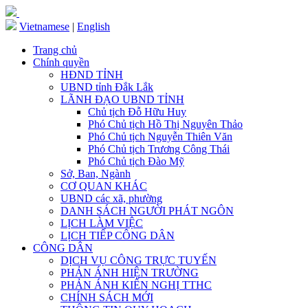
Vietnamese
|
English
Trang chủ
Chính quyền
HĐND TỈNH
UBND tỉnh Đắk Lắk
LÃNH ĐẠO UBND TỈNH
Chủ tịch Đỗ Hữu Huy
Phó Chủ tịch Hồ Thị Nguyên Thảo
Phó Chủ tịch Nguyễn Thiên Văn
Phó Chủ tịch Trương Công Thái
Phó Chủ tịch Đào Mỹ
Sở, Ban, Ngành
CƠ QUAN KHÁC
UBND các xã, phường
DANH SÁCH NGƯỜI PHÁT NGÔN
LỊCH LÀM VIỆC
LỊCH TIẾP CÔNG DÂN
CÔNG DÂN
DỊCH VỤ CÔNG TRỰC TUYẾN
PHẢN ÁNH HIỆN TRƯỜNG
PHẢN ÁNH KIẾN NGHỊ TTHC
CHÍNH SÁCH MỚI