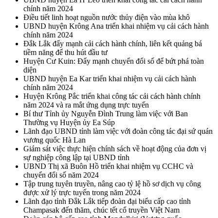
chính năm 2024
Điều tiết linh hoạt nguồn nước thủy điện vào mùa khô
UBND huyện Krông Ana triển khai nhiệm vụ cải cách hành
chính năm 2024
Đắk Lắk đẩy mạnh cải cách hành chính, liên kết quảng bá
tiềm năng để thu hút đầu tư
Huyện Cư Kuin: Đẩy mạnh chuyển đổi số để bứt phá toàn
diện
UBND huyện Ea Kar triển khai nhiệm vụ cải cách hành
chính năm 2024
Huyện Krông Pắc triển khai công tác cải cách hành chính
năm 2024 và ra mắt ứng dụng trực tuyến
Bí thư Tỉnh ủy Nguyễn Đình Trung làm việc với Ban
Thường vụ Huyện ủy Ea Súp
Lãnh đạo UBND tỉnh làm việc với đoàn công tác đại sứ quán
vương quốc Hà Lan
Giám sát việc thực hiện chính sách về hoạt động của đơn vị
sự nghiệp công lập tại UBND tỉnh
UBND Thị xã Buôn Hồ triển khai nhiệm vụ CCHC và
chuyển đổi số năm 2024
Tập trung tuyên truyền, nâng cao tỷ lệ hồ sơ dịch vụ công
được xử lý trực tuyến trong năm 2024
Lãnh đạo tỉnh Đắk Lắk tiếp đoàn đại biểu cấp cao tỉnh
Champasak đến thăm, chúc tết cổ truyền Việt Nam