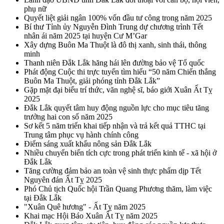
phụ nữ
Quyết liệt giải ngân 100% vốn đầu tư công trong năm 2025
Bí thư Tỉnh ủy Nguyễn Đình Trung dự chương trình Tết
nhân ái năm 2025 tại huyện Cư M’Gar
Xây dựng Buôn Ma Thuột là đô thị xanh, sinh thái, thông
minh
Thanh niên Đắk Lắk hăng hái lên đường bảo vệ Tổ quốc
Phát động Cuộc thi trực tuyến tìm hiểu “50 năm Chiến thắng
Buôn Ma Thuột, giải phóng tỉnh Đắk Lắk”
Gặp mặt đại biểu trí thức, văn nghệ sĩ, báo giới Xuân Ất Tỵ
2025
Đắk Lắk quyết tâm huy động nguồn lực cho mục tiêu tăng
trưởng hai con số năm 2025
Sơ kết 5 năm triển khai tiếp nhận và trả kết quả TTHC tại
Trung tâm phục vụ hành chính công
Điểm sáng xuất khẩu nông sản Đắk Lắk
Nhiều chuyển biến tích cực trong phát triển kinh tế - xã hội ở
Đắk Lắk
Tăng cường đảm bảo an toàn vệ sinh thực phẩm dịp Tết
Nguyên đán Ất Tỵ 2025
Phó Chủ tịch Quốc hội Trần Quang Phương thăm, làm việc
tại Đắk Lắk
"Xuân Quê hương" - Ất Tỵ năm 2025
Khai mạc Hội Báo Xuân Ất Tỵ năm 2025