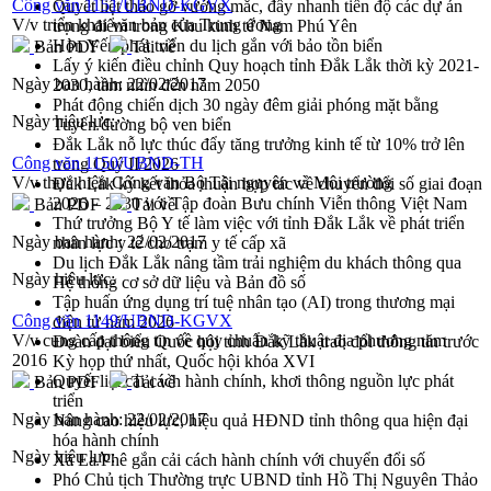
Công văn 1151/UBND-KGVX
Quyết liệt tháo gỡ vướng mắc, đẩy nhanh tiến độ các dự án
V/v triển khai văn bản của Trung ương
trọng điểm trong Khu kinh tế Nam Phú Yên
Hòn Yến phát triển du lịch gắn với bảo tồn biển
Bản PDF
Tải về
Lấy ý kiến điều chỉnh Quy hoạch tỉnh Đắk Lắk thời kỳ 2021-
Ngày ban hành:
22/02/2017
2030, tầm nhìn đến năm 2050
Phát động chiến dịch 30 ngày đêm giải phóng mặt bằng
Ngày hiệu lực:
Tuyến đường bộ ven biển
Đắk Lắk nỗ lực thúc đẩy tăng trưởng kinh tế từ 10% trở lên
Công văn 1150/UBND-TH
trong Quý II/2026
V/v thực hiện Công văn Bộ Tài nguyên và Môi trường
Đắk Lắk ký kết thỏa thuận hợp tác về chuyển đổi số giai đoạn
2026 – 2030 với Tập đoàn Bưu chính Viễn thông Việt Nam
Bản PDF
Tải về
Thứ trưởng Bộ Y tế làm việc với tỉnh Đắk Lắk về phát triển
Ngày ban hành:
22/02/2017
nhân lực y tế cho trạm y tế cấp xã
Du lịch Đắk Lắk nâng tầm trải nghiệm du khách thông qua
Ngày hiệu lực:
Hệ thống cơ sở dữ liệu và Bản đồ số
Tập huấn ứng dụng trí tuệ nhân tạo (AI) trong thương mại
Công văn 1149/UBND-KGVX
điện tử năm 2026
V/v cung cấp thông tin về quy chuẩn kỹ thuật địa phương năm
Đoàn đại biểu Quốc hội tỉnh Đắk Lắk trao đổi thông tin trước
2016
Kỳ họp thứ nhất, Quốc hội khóa XVI
Quyết liệt cải cách hành chính, khơi thông nguồn lực phát
Bản PDF
Tải về
triển
Ngày ban hành:
22/02/2017
Nâng cao hiệu lực, hiệu quả HĐND tỉnh thông qua hiện đại
hóa hành chính
Ngày hiệu lực:
Xã Ea Phê gắn cải cách hành chính với chuyển đổi số
Phó Chủ tịch Thường trực UBND tỉnh Hồ Thị Nguyên Thảo