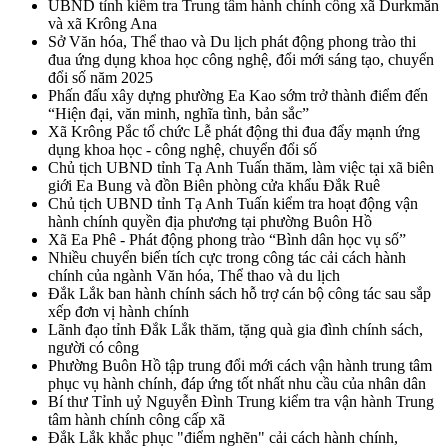
UBND tỉnh kiểm tra Trung tâm hành chính công xã Durkmăn
và xã Krông Ana
Sở Văn hóa, Thể thao và Du lịch phát động phong trào thi
đua ứng dụng khoa học công nghệ, đổi mới sáng tạo, chuyển
đổi số năm 2025
Phấn đấu xây dựng phường Ea Kao sớm trở thành điểm đến
“Hiện đại, văn minh, nghĩa tình, bản sắc”
Xã Krông Pắc tổ chức Lễ phát động thi đua đẩy mạnh ứng
dụng khoa học - công nghệ, chuyển đổi số
Chủ tịch UBND tỉnh Tạ Anh Tuấn thăm, làm việc tại xã biên
giới Ea Bung và đồn Biên phòng cửa khẩu Đắk Ruê
Chủ tịch UBND tỉnh Tạ Anh Tuấn kiểm tra hoạt động vận
hành chính quyền địa phương tại phường Buôn Hồ
Xã Ea Phê - Phát động phong trào “Bình dân học vụ số”
Nhiều chuyển biến tích cực trong công tác cải cách hành
chính của ngành Văn hóa, Thể thao và du lịch
Đắk Lắk ban hành chính sách hỗ trợ cán bộ công tác sau sắp
xếp đơn vị hành chính
Lãnh đạo tỉnh Đắk Lắk thăm, tặng quà gia đình chính sách,
người có công
Phường Buôn Hồ tập trung đổi mới cách vận hành trung tâm
phục vụ hành chính, đáp ứng tốt nhất nhu cầu của nhân dân
Bí thư Tỉnh uỷ Nguyễn Đình Trung kiểm tra vận hành Trung
tâm hành chính công cấp xã
Đắk Lắk khắc phục "điểm nghẽn" cải cách hành chính,