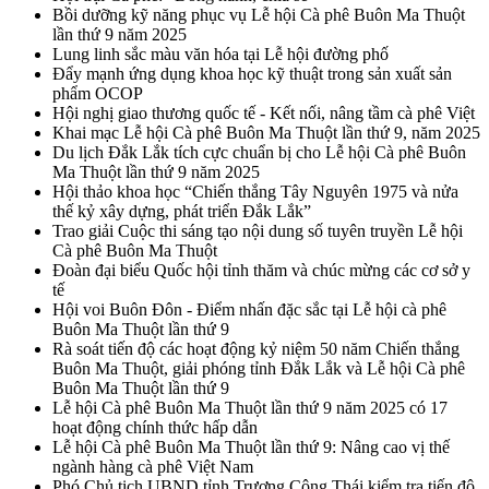
Bồi dưỡng kỹ năng phục vụ Lễ hội Cà phê Buôn Ma Thuột
lần thứ 9 năm 2025
Lung linh sắc màu văn hóa tại Lễ hội đường phố
Đẩy mạnh ứng dụng khoa học kỹ thuật trong sản xuất sản
phẩm OCOP
Hội nghị giao thương quốc tế - Kết nối, nâng tầm cà phê Việt
Khai mạc Lễ hội Cà phê Buôn Ma Thuột lần thứ 9, năm 2025
Du lịch Đắk Lắk tích cực chuẩn bị cho Lễ hội Cà phê Buôn
Ma Thuột lần thứ 9 năm 2025
Hội thảo khoa học “Chiến thắng Tây Nguyên 1975 và nửa
thế kỷ xây dựng, phát triển Đắk Lắk”
Trao giải Cuộc thi sáng tạo nội dung số tuyên truyền Lễ hội
Cà phê Buôn Ma Thuột
Đoàn đại biểu Quốc hội tỉnh thăm và chúc mừng các cơ sở y
tế
Hội voi Buôn Đôn - Điểm nhấn đặc sắc tại Lễ hội cà phê
Buôn Ma Thuột lần thứ 9
Rà soát tiến độ các hoạt động kỷ niệm 50 năm Chiến thắng
Buôn Ma Thuột, giải phóng tỉnh Đắk Lắk và Lễ hội Cà phê
Buôn Ma Thuột lần thứ 9
Lễ hội Cà phê Buôn Ma Thuột lần thứ 9 năm 2025 có 17
hoạt động chính thức hấp dẫn
Lễ hội Cà phê Buôn Ma Thuột lần thứ 9: Nâng cao vị thế
ngành hàng cà phê Việt Nam
Phó Chủ tịch UBND tỉnh Trương Công Thái kiểm tra tiến độ