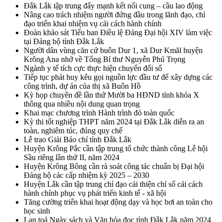
Đắk Lắk tập trung đẩy mạnh kết nối cung – cầu lao động
Nâng cao trách nhiệm người đứng đầu trong lãnh đạo, chỉ
đạo triển khai nhiệm vụ cải cách hành chính
Đoàn khảo sát Tiểu ban Điều lệ Đảng Đại hội XIV làm việc
tại Đảng bộ tỉnh Đắk Lắk
Người dân vùng căn cứ buôn Dur 1, xã Dur Kmăl huyện
Krông Ana nhớ về Tổng Bí thư Nguyễn Phú Trọng
Ngành y tế tích cực thực hiện chuyển đổi số
Tiếp tục phát huy kêu gọi nguồn lực đầu tư để xây dựng các
công trình, dự án của thị xã Buôn Hồ
Kỳ họp chuyên đề lần thứ Mười ba HĐND tỉnh khóa X
thông qua nhiều nội dung quan trọng
Khai mạc chương trình Hành trình đỏ toàn quốc
Kỳ thi tốt nghiệp THPT năm 2024 tại Đắk Lắk diễn ra an
toàn, nghiêm túc, đúng quy chế
Lễ trao Giải Báo chí tỉnh Đắk Lắk
Huyện Krông Pắc cần tập trung tổ chức thành công Lễ hội
Sầu riêng lần thứ II, năm 2024
Huyện Krông Bông cần rà soát công tác chuẩn bị Đại hội
Đảng bộ các cấp nhiệm kỳ 2025 – 2030
Huyện Lắk cần tập trung chỉ đạo cải thiện chỉ số cải cách
hành chính phục vụ phát triển kinh tế - xã hội
Tăng cường triển khai hoạt động dạy và học bơi an toàn cho
học sinh
Lan toả Ngày sách và Văn hóa đọc tỉnh Đắk Lắk năm 2024