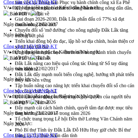
Công văn 1143/UBND-KT
làm việc tại Trung tâm Phục vụ hành chính công xã Ea Phê
V/v thực hiện kiến nghị của Kiểm toán Nhà nước
Xây dựng nền hành chính số đồng hành cùng nông dân dân,
doanh nghiệp
Bản PDF
Tải về
Giai đoạn 2026-2030, Đắk Lắk phấn đấu có 77% xã đạt
Ngày ban hành:
22/02/2017
chuẩn nông thôn mới
Chuyển đổi số 'mở đường' cho nông nghiệp Đắk Lắk tăng
Ngày hiệu lực:
trưởng bứt phá
Triển khai đồng bộ đo đạc, lập hồ sơ địa chính, hoàn thiện cơ
Công văn 1142/UBND-KT
sở dữ liệu đất đai
V/v thực hiện kiến nghị của Kiểm toán Nhà nước
Ứng dụng sinh trắc học - Bước tiến trong hành trình chuyển
đổi số tại Đắk Lắk
Bản PDF
Tải về
Đắk Lắk nâng cao hiệu quả công tác Đảng từ Sổ tay đảng
Ngày ban hành:
22/02/2017
viên điện tử
Đắk Lắk đẩy mạnh nuôi biển công nghệ, hướng tới phát triển
Ngày hiệu lực:
thủy sản bền vững
Tập huấn nâng cao năng lực triển khai chuyển đổi số cho cán
Công văn 1133/UBND-KT
bộ, công chức cấp xã
V/v thực hiện kiến nghị của Kiểm toán Nhà nước
Đắk Lắk phát động hưởng ứng Ngày Quyền của người tiêu
dùng Việt Nam 2026
Bản PDF
Tải về
Đẩy mạnh cải cách hành chính, quyết tâm đạt được mục tiêu
Ngày ban hành:
22/02/2017
tăng trưởng hai con số trong năm 2026
Tổ chức trang trọng Lễ hội Đền thờ Lương Văn Chánh năm
Ngày hiệu lực:
2026
Phó Bí thư Tỉnh ủy Đắk Lắk Đỗ Hữu Huy giữ chức Bí thư
Công văn 1132/UBND-KT
Đảng ủy Ủy Ban Nhân dân tỉnh