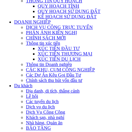
THÔNG TIN QUY HOẠCH
QUY HOẠCH TỈNH
QUY HOẠCH SỬ DỤNG ĐẤT
KẾ HOẠCH SỬ DỤNG ĐẤT
DOANH NGHIỆP
DỊCH VỤ CÔNG TRỰC TUYẾN
PHẢN ÁNH KIẾN NGHỊ
CHÍNH SÁCH MỚI
Thông tin xúc tiến
XÚC TIẾN ĐẦU TƯ
XÚC TIẾN THƯƠNG MẠI
XÚC TIẾN DU LỊCH
Thông tin Doanh nghiệp
CÁC KHU, CỤM CÔNG NGHIỆP
Các Dự Án Kêu Gọi Đầu Tư
Chính sách thu hút vốn đầu tư
Du khách
Địa danh, di tích, thắng cảnh
Lễ hội
Các tuyến du lịch
Dịch vụ du lịch
Dịch Vụ Công Cộng
Khách sạn, nhà nghỉ
Nhà hàng, Quán ăn
BẢO TÀNG