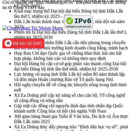
vụ Nghị quyết Đại hội đại biểu Đảng bộ tỉnh Đắk Lắk nhiệm
Ghi rõ nguồn tin "http://daklak.gov.vn" khi phát hành lại các thông
kỳ 2025-2030
tin từ Cổng TTĐT này
Khai mạc trọng thể Đại hội đại biểu Đảng bộ tỉnh Đắk Lắk
lần thứ I, nhiệm kỳ 2025 - 2030
Đắk Lắk hoàn thành mục tiêu xóa nhà tạm, nhà dột nát năm
2025
Phiên trù bị Đại hội đại biểu Đảng bộ tỉnh Đắk Lắk lần thứ I,
nhiệm kỳ 2025-2030
Hiệp hội Doanh nhân Đắk Lắk cần tiên phong trong chuyển
Đã kết nối EMC
đổi số, kiến tạo môi trường kinh doanh công bằng, minh bạch
Họp Ban Chỉ đạo Quốc gia về chống khai thác hải sản bất
hợp pháp, không báo cáo và không theo quy định
Đại hội Đảng bộ cấp cơ sở góp phần vào thanh công Đại hội
đại biểu Đảng bộ tỉnh lần thứ nhất, nhiệm kỳ 2025-2030
Lực lượng vũ trang tỉnh Đắk Lắk kỷ niệm 80 năm thành lập
và đón nhận Huân chương Bảo vệ Tổ quốc hạng Nhì
Hội nghị chuyên đề về công tác khuyến nông trong tình hình
mới
Xã Ea Drăng phổ cập kỹ năng số cho cán bộ, Tổ công nghệ
số cộng đồng và nông dân
Gặp mặt các đồng chí nguyên lãnh đạo tỉnh nhân dịp Quốc
khánh nước Cộng hòa xã hội chủ nghĩa Việt Nam
300 gian hàng tham gia Tuần lễ Văn hóa, Du lịch và Ẩm thực
Đắk Lắk năm 2025
Xã Ea Drăng thúc đẩy phong trào “Bình dân học vụ số”, phát