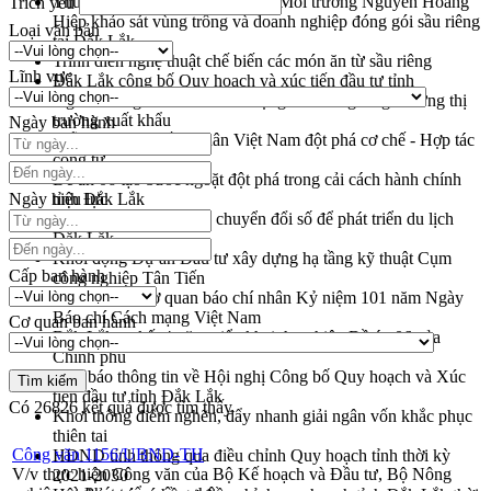
Thứ trưởng Bộ Nông nghiệp và Môi trường Nguyễn Hoàng
Trích yếu
Hiệp khảo sát vùng trồng và doanh nghiệp đóng gói sầu riêng
Loại văn bản
tại Đắk Lắk
Trình diễn nghệ thuật chế biến các món ăn từ sầu riêng
Lĩnh vực
Đắk Lắk công bố Quy hoạch và xúc tiến đầu tư tỉnh
Ngành cá ngừ Đắk Lắk chủ động thích ứng để giữ vững thị
trường xuất khẩu
Ngày ban hành
Diễn đàn Kinh tế tư nhân Việt Nam đột phá cơ chế - Hợp tác
công tư
Đề án 06 tạo bước ngoặt đột phá trong cải cách hành chính
Ngày hiệu lực
tỉnh Đắk Lắk
Kết nối tour, đẩy mạnh chuyển đổi số để phát triển du lịch
Đắk Lắk
Khởi động Dự án Đầu tư xây dựng hạ tầng kỹ thuật Cụm
Cấp ban hành
công nghiệp Tân Tiến
Gặp mặt các cơ quan báo chí nhân Kỷ niệm 101 năm Ngày
Báo chí Cách mạng Việt Nam
Cơ quan ban hành
Đắk Lắk sơ kết 4 năm triển khai thực hiện Đề án 06 của
Chính phủ
Họp báo thông tin về Hội nghị Công bố Quy hoạch và Xúc
tiến đầu tư tỉnh Đắk Lắk
Có
26826
kết quả được tìm thấy
Khơi thông điểm nghẽn, đẩy nhanh giải ngân vốn khắc phục
thiên tai
Công văn 1156/UBND-TH
HĐND tỉnh thông qua điều chỉnh Quy hoạch tỉnh thời kỳ
V/v thực hiện Công văn của Bộ Kế hoạch và Đầu tư, Bộ Nông
2021-2030