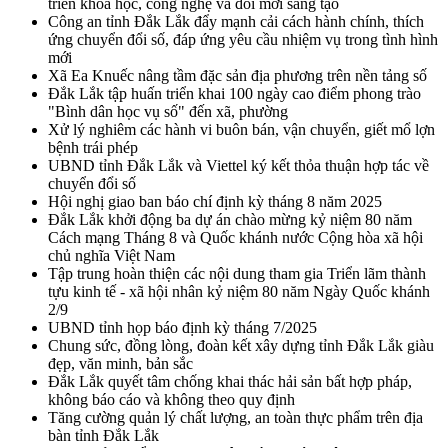
triển khoa học, công nghệ và đổi mới sáng tạo
Công an tỉnh Đắk Lắk đẩy mạnh cải cách hành chính, thích
ứng chuyển đổi số, đáp ứng yêu cầu nhiệm vụ trong tình hình
mới
Xã Ea Knuếc nâng tầm đặc sản địa phương trên nền tảng số
Đắk Lắk tập huấn triển khai 100 ngày cao điểm phong trào
"Bình dân học vụ số" đến xã, phường
Xử lý nghiêm các hành vi buôn bán, vận chuyển, giết mổ lợn
bệnh trái phép
UBND tỉnh Đắk Lắk và Viettel ký kết thỏa thuận hợp tác về
chuyển đổi số
Hội nghị giao ban báo chí định kỳ tháng 8 năm 2025
Đắk Lắk khởi động ba dự án chào mừng kỷ niệm 80 năm
Cách mạng Tháng 8 và Quốc khánh nước Cộng hòa xã hội
chủ nghĩa Việt Nam
Tập trung hoàn thiện các nội dung tham gia Triển lãm thành
tựu kinh tế - xã hội nhân kỷ niệm 80 năm Ngày Quốc khánh
2/9
UBND tỉnh họp báo định kỳ tháng 7/2025
Chung sức, đồng lòng, đoàn kết xây dựng tỉnh Đắk Lắk giàu
đẹp, văn minh, bản sắc
Đắk Lắk quyết tâm chống khai thác hải sản bất hợp pháp,
không báo cáo và không theo quy định
Tăng cường quản lý chất lượng, an toàn thực phẩm trên địa
bàn tỉnh Đắk Lắk