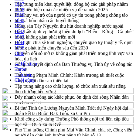
Tập trung triển khai quyết liệt, đồng bộ các giải pháp nhằm
1927
thực hiện hiệu quả các nhiệm vụ đề ra năm 2025
1928
Phát huy vai trò của người có uy tín trong phòng chống tảo
1929
hôn và hôn nhân cận huyết thống
1930
Nông sản Tây Nguyên thu hút doanh nghiệp nước ngoài
1931
Đắk Lắk định vị thương hiệu du lịch “Biển – Rừng – Cà phê”
1932
trong không gian phát triển mới
1933
Hội nghị chia sẻ kinh nghiệm, chuyển giao kỹ thuật y tế, định
1934
hướng phát triển chuyên sâu đến 2030
1935
Chuyển đổi số mở ra không gian phát triển trong lĩnh vực văn
1936
hóa, du lịch
← Đầu tiên
Công bố quyết định của Ban Thường vụ Tỉnh ủy về công tác
Trước
cán bộ.
Tiếp theo
Thủ tướng Phạm Minh Chính: Khẩn trương tái thiết cuộc
Cuối cùng →
sống người dân sau thiên tai
Tập trung nâng cao chất lượng, tổ chức sản xuất sầu riêng
theo hướng bền vững
Đẩy nhanh công tác khắc phục, ổn định đời sống Nhân dân
sau bão số 13
Bí thư Tỉnh ủy Lương Nguyễn Minh Triết dự Ngày hội đại
đoàn kết tại Buôn Đăk Tuôr, xã Cư Pui
Khởi công xây dựng Trường Phổ thông nội trú liên cấp tiểu
học và THCS xã Ia Rvê
Phó Thủ tướng Chính phủ Mai Văn Chính chia sẻ, động viên
người dân chịu ảnh hưởng nặng từ bão số 13