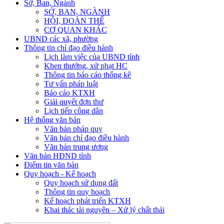
Sở, Ban, Ngành
SỞ, BAN, NGÀNH
HỘI, ĐOÀN THỂ
CƠ QUAN KHÁC
UBND các xã, phường
Thông tin chỉ đạo điều hành
Lịch làm việc của UBND tỉnh
Khen thưởng, xử phạt HC
Thông tin báo cáo thống kê
Tư vấn pháp luật
Báo cáo KTXH
Giải quyết đơn thư
Lịch tiếp công dân
Hệ thống văn bản
Văn bản pháp quy
Văn bản chỉ đạo điều hành
Văn bản trung ương
Văn bản HĐND tỉnh
Điểm tin văn bản
Quy hoạch - Kế hoạch
Quy hoạch sử dụng đất
Thông tin quy hoạch
Kế hoạch phát triển KTXH
Khai thác tài nguyên – Xử lý chất thải