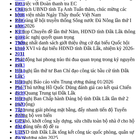
làm việc với Đoàn thanh tra EC
1902
Chủ tịch UBND tỉnh Tạ Anh Tuấn thăm, chúc mừng các
1903
bệnh viện nhân Ngày Thầy thuốc Việt Nam
1904
Rộn ràng lễ hội truyền thống Sông nước Đà Nông lần thứ I
1905
năm 2026
1906
Kỳ họp Chuyên đề lần thứ Năm, HĐND tỉnh Đắk Lắk thông
1907
qua các nghị quyết quan trọng
1908
Thống nhất danh sách giới thiệu ứng cử đại biểu Quốc hội
1909
khoá XVI và đại biểu HĐND tỉnh Đắk Lắk, nhiệm kỳ 2026-
1910
2031
1911
Phát động hai phong trào thi đua quan trọng trong kỷ nguyên
1912
mới
1913
Hội nghị lần thứ tư Ban Chỉ đạo công tác bầu cử tỉnh Đắk
1914
Lắk
1915
Hội nghị Báo cáo viên Trung ương tháng 01/2026
1916
Phó Thủ tướng Hồ Quốc Dũng đánh giá cao kết quả Chiến
1917
dịch Quang Trung tại Đắk Lắk
1918
Hội nghị Ban Chấp hành Đảng bộ tỉnh Đắk Lắk lần thứ 2
1919
(mở rộng)
1920
Tập trung giải phóng mặt bằng, đẩy nhanh tiến độ Tuyến
1921
đường bộ ven biển
1922
Gỡ khó, khởi công xây dựng, sửa chữa toàn bộ nhà ở cho hộ
1923
dân đúng tiến độ đề ra
1924
UBND tỉnh Đắk Lắk tổng kết công tác quốc phòng, quân sự
1925
địa phương năm 2025
1926