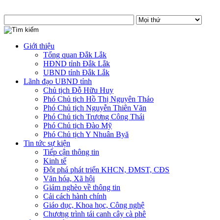
Giới thiệu
Tổng quan Đắk Lắk
HĐND tỉnh Đắk Lắk
UBND tỉnh Đắk Lắk
Lãnh đạo UBND tỉnh
Chủ tịch Đỗ Hữu Huy
Phó Chủ tịch Hồ Thị Nguyên Thảo
Phó Chủ tịch Nguyễn Thiên Văn
Phó Chủ tịch Trương Công Thái
Phó Chủ tịch Đào Mỹ
Phó Chủ tịch Y Nhuân Byă
Tin tức sự kiện
Tiếp cận thông tin
Kinh tế
Đột phá phát triển KHCN, ĐMST, CĐS
Văn hóa, Xã hội
Giảm nghèo về thông tin
Cải cách hành chính
Giáo dục, Khoa học, Công nghệ
Chương trình tái canh cây cà phê