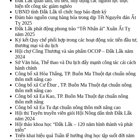
Đắk Lắk quan tâm, ưu tiên, huy động các nguồn lực thực
hiện tốt công tác giảm nghèo
UBND tỉnh Đắk Lắk tổ chức họp báo định kỳ
Đảm bảo nguồn cung hàng hóa trong dịp Tết Nguyên đán Ất
Tỵ 2025
Đắk Lắk phát động phong trào “Tết Nhân ái” Xuân Ất Tỵ
năm 2025
Ký kết Quy chế phối hợp trong các hoạt động xúc tiến đầu tư,
thương mại và du lịch
Hội chợ Công Thương và sản phẩm OCOP – Đắk Lắk năm
2024
Sở Văn hóa, Thể thao và Du lịch đẩy mạnh công tác cải cách
hành chính
Công bố xã Hòa Thắng, TP. Buôn Ma Thuột đạt chuẩn nông
thôn mới nâng cao
Công bố xã Cư Êbur , TP. Buôn Ma Thuột đạt chuẩn nông
thôn mới nâng cao
Công bố xã Ea Kao, TP. Buôn Ma Thuột đạt chuẩn nông
thôn mới nâng
Công bố xã Ea Tu đạt chuẩn nông thôn mới nâng cao
Hội thi Tuyên truyền viên giỏi Hội Nông dân tỉnh Đắk Lắk
năm 2024
Hội thảo khoa học “Đắk Lắk – 120 năm hình thành và phát
triển”
Triển khai hiệu quả Tuần lễ hưởng ứng học tập suốt đời năm