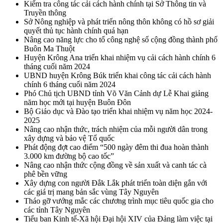
Kiểm tra công tác cải cách hành chính tại Sở Thông tin và
Truyền thông
Sở Nông nghiệp và phát triển nông thôn không có hồ sơ giải
quyết thủ tục hành chính quá hạn
Nâng cao năng lực cho tổ công nghệ số cộng đồng thành phố
Buôn Ma Thuột
Huyện Krông Ana triển khai nhiệm vụ cải cách hành chính 6
tháng cuối năm 2024
UBND huyện Krông Búk triển khai công tác cải cách hành
chính 6 tháng cuối năm 2024
Phó Chủ tịch UBND tỉnh Võ Văn Cảnh dự Lễ Khai giảng
năm học mới tại huyện Buôn Đôn
Bộ Giáo dục và Đào tạo triển khai nhiệm vụ năm học 2024-
2025
Nâng cao nhận thức, trách nhiệm của mỗi người dân trong
xây dựng và bảo vệ Tổ quốc
Phát động đợt cao điểm “500 ngày đêm thi đua hoàn thành
3.000 km đường bộ cao tốc”
Nâng cao nhận thức cộng đồng về sản xuất và canh tác cà
phê bền vững
Xây dựng con người Đắk Lắk phát triển toàn diện gắn với
các giá trị mang bản sắc vùng Tây Nguyên
Tháo gỡ vướng mắc các chương trình mục tiêu quốc gia cho
các tỉnh Tây Nguyên
Tiểu ban Kinh tế-Xã hội Đại hội XIV của Đảng làm việc tại