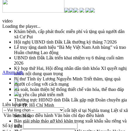
video
Loading the player...
Khám bệnh, cấp phát thuốc miễn phí và tặng quà người dân
xã Cư Pui
Hội nghị UBND tỉnh Đắk Lắk thường kỳ tháng 7/2026
Lễ truy tặng danh hiệu “Bà Mẹ Việt Nam Anh hùng” và trao
Huân chương Lao động
UBND tỉnh Đắk Lắk triển khai nhiệm vụ 6 tháng cuối năm
2026
Kỳ họp thứ Hai, Hội đồng nhân dân tỉnh khóa XI quyết nghị
Album ảnh
nhiều nội dung quan trọng
Bí thư Tỉnh ủy Lương Nguyễn Minh Triết thăm, tặng quà
người có công với cách mạng
Rà soát, hoàn thiện hệ thống thiết chế văn hóa, thể thao đáp
ứng yêu cầu phát triển mới
Thường trực HĐND tỉnh Đắk Lắk gặp mặt Đoàn chuyên gia
Liên kết web
y tế TP. Hồ Chí Minh
Lễ truy điệu và an táng hài cốt liệt sĩ tại Nghĩa trang Liệt sĩ xã
Văn bản chỉ đạo điều hành
Văn bản chỉ đạo điều hành
Sơn Hòa
Bàn giải pháp tháo gỡ khó khăn trong xuất khẩu sầu riêng và
Số ký hiệu
triển khai quy định EUDR