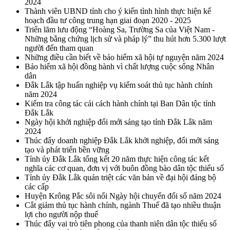
2024
Thành viên UBND tỉnh cho ý kiến tình hình thực hiện kế
hoạch đầu tư công trung hạn giai đoạn 2020 - 2025
Triển lãm lưu động “Hoàng Sa, Trường Sa của Việt Nam -
Những bằng chứng lịch sử và pháp lý” thu hút hơn 5.300 lượt
người đến tham quan
Những điều cần biết về bảo hiểm xã hội tự nguyện năm 2024
Bảo hiểm xã hội đồng hành vì chất lượng cuộc sống Nhân
dân
Đắk Lắk tập huấn nghiệp vụ kiểm soát thủ tục hành chính
năm 2024
Kiểm tra công tác cải cách hành chính tại Ban Dân tộc tỉnh
Đắk Lắk
Ngày hội khởi nghiệp đổi mới sáng tạo tỉnh Đắk Lắk năm
2024
Thúc đẩy doanh nghiệp Đắk Lắk khởi nghiệp, đổi mới sáng
tạo và phát triển bền vững
Tỉnh ủy Đắk Lắk tổng kết 20 năm thực hiện công tác kết
nghĩa các cơ quan, đơn vị với buôn đồng bào dân tộc thiểu số
Tỉnh ủy Đắk Lắk quán triệt các văn bản về đại hội đảng bộ
các cấp
Huyện Krông Pắc sôi nổi Ngày hội chuyển đổi số năm 2024
Cắt giảm thủ tục hành chính, ngành Thuế đã tạo nhiều thuận
lợi cho người nộp thuế
Thúc đẩy vai trò tiên phong của thanh niên dân tộc thiểu số