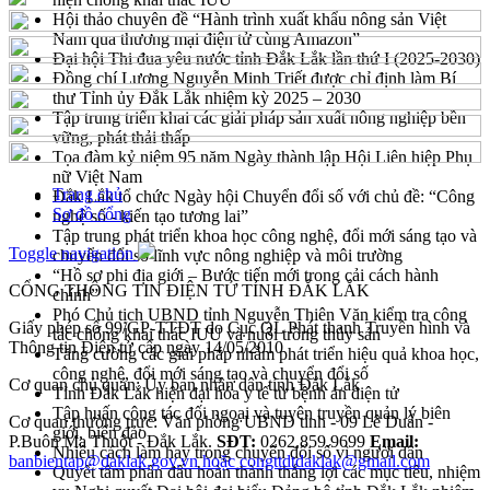
Hội thảo chuyên đề “Hành trình xuất khẩu nông sản Việt
Nam qua thương mại điện tử cùng Amazon”
Đại hội Thi đua yêu nước tỉnh Đắk Lắk lần thứ I (2025-2030)
Đồng chí Lương Nguyễn Minh Triết được chỉ định làm Bí
thư Tỉnh ủy Đắk Lắk nhiệm kỳ 2025 – 2030
Tập trung triển khai các giải pháp sản xuất nông nghiệp bền
vững, phát thải thấp
Tọa đàm kỷ niệm 95 năm Ngày thành lập Hội Liên hiệp Phụ
nữ Việt Nam
Trang chủ
Đắk Lắk tổ chức Ngày hội Chuyển đổi số với chủ đề: “Công
Sơ đồ cổng
nghệ số - kiến tạo tương lai”
Tập trung phát triển khoa học công nghệ, đổi mới sáng tạo và
Toggle navigation
chuyển đổi số lĩnh vực nông nghiệp và môi trường
“Hồ sơ phi địa giới – Bước tiến mới trong cải cách hành
CỔNG THÔNG TIN ĐIỆN TỬ TỈNH ĐẮK LẮK
chính”
Phó Chủ tịch UBND tỉnh Nguyễn Thiên Văn kiểm tra công
Giấy phép số 99/GP-TTĐT do Cục QL Phát thanh Truyền hình và
tác chống khai thác IUU và nuôi trồng thủy sản
Thông tin Điện tử cấp ngày 14/05/2010
Tăng cường các giải pháp nhằm phát triển hiệu quả khoa học,
công nghệ, đổi mới sáng tạo và chuyển đổi số
Cơ quan chủ quản: Ủy ban nhân dân tỉnh Đắk Lắk
Tỉnh Đắk Lắk hiện đại hóa y tế từ bệnh án điện tử
Tập huấn công tác đối ngoại và tuyên truyền quản lý biên
Cơ quan thường trực: Văn phòng UBND tỉnh - 09 Lê Duẩn -
giới, biển đảo
P.Buôn Ma Thuột - Đắk Lắk.
SĐT:
0262.859.9699
Email:
Nhiều cách làm hay trong chuyển đổi số vì người dân
banbientap@daklak.gov.vn hoặc congttdtdaklak@gmail.com
Quyết tâm phấn đấu hoàn thành thắng lợi các mục tiêu, nhiệm