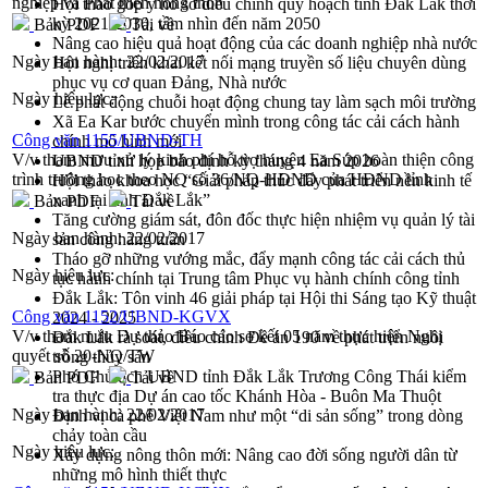
nghiệp và Phát triển nông thôn
Hội thảo góp ý hồ sơ điều chỉnh quy hoạch tỉnh Đắk Lắk thời
kỳ 2021-2030, tầm nhìn đến năm 2050
Bản PDF
Tải về
Nâng cao hiệu quả hoạt động của các doanh nghiệp nhà nước
Ngày ban hành:
22/02/2017
Hội nghị triển khai kết nối mạng truyền số liệu chuyên dùng
phục vụ cơ quan Đảng, Nhà nước
Ngày hiệu lực:
Lễ phát động chuỗi hoạt động chung tay làm sạch môi trường
Xã Ea Kar bước chuyển mình trong công tác cải cách hành
Công văn 1155/UBND-TH
chính mô hình mới
V/v tham mưu xử lý kinh phí hỗ trợ huyện Ea Súp hoàn thiện công
UBND tỉnh họp báo định kỳ tháng 4 năm 2026
trình trường học theo NQ số 36/NQ-HĐND của HĐND tỉnh
Hội thảo khoa học “Giải pháp thúc đẩy phát triển nền kinh tế
xanh tại tỉnh Đắk Lắk”
Bản PDF
Tải về
Tăng cường giám sát, đôn đốc thực hiện nhiệm vụ quản lý tài
Ngày ban hành:
22/02/2017
sản công hàng tuần
Tháo gỡ những vướng mắc, đẩy mạnh công tác cải cách thủ
Ngày hiệu lực:
tục hành chính tại Trung tâm Phục vụ hành chính công tỉnh
Đắk Lắk: Tôn vinh 46 giải pháp tại Hội thi Sáng tạo Kỹ thuật
Công văn 1152/UBND-KGVX
2024 - 2025
V/v tham mưu Dự thảo Báo cáo sơ kết 05 năm thực hiện Nghị
Đắk Lắk rà soát, điều chỉnh Đề án 190 về phát triển nuôi
quyết số 20-NQ/TW
trồng thủy sản
Phó Chủ tịch UBND tỉnh Đắk Lắk Trương Công Thái kiểm
Bản PDF
Tải về
tra thực địa Dự án cao tốc Khánh Hòa - Buôn Ma Thuột
Ngày ban hành:
22/02/2017
Định vị cà phê Việt Nam như một “di sản sống” trong dòng
chảy toàn cầu
Ngày hiệu lực:
Xây dựng nông thôn mới: Nâng cao đời sống người dân từ
những mô hình thiết thực