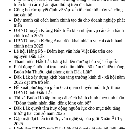
triển khai các dự án giao thông trên địa bàn
Công bố các quyết định về sắp xếp tổ chức bộ máy và công
tác cán bộ
Đẩy mạnh cải cách hành chính tạo đà cho doanh nghiệp phát
triển
UBND huyện Krông Búk triển khai nhiệm vụ cải cách hành
chính năm 2025
UBND huyện Krông Ana triển khai nhiệm vụ cải cách hành
chính năm 2025
Lễ hội Hảng Pồ - Điểm hẹn văn hóa Việt Bắc trên cao
nguyên Đắk Lắk
Thanh niên Đắk Lắk hăng hái lên đường bảo vệ Tổ quốc
Phát động Cuộc thi trực tuyến tìm hiểu “50 năm Chiến thắng
Buôn Ma Thuột, giải phóng tỉnh Đắk Lắk”
Đắk Lắk xây dựng kịch bản tăng trưởng kinh tế - xã hội năm
2025 đạt 8% trở lên
Đề xuất phương án giảm 6 cơ quan chuyên môn trực thuộc
UBND tỉnh Đắk Lắk
Thị xã Buôn Hồ tập trung cải cách hành chính theo tinh thần
"Đồng thuận nhân dân, đồng lòng cán bộ"
Đắk Lắk quyết tâm huy động nguồn lực cho mục tiêu tăng
trưởng hai con số năm 2025
Gặp mặt đại biểu trí thức, văn nghệ sĩ, báo giới Xuân Ất Tỵ
2025
Lãnh đạo UBND tỉnh Đắk Lắk đối thoại với cán bộ, hội viên,