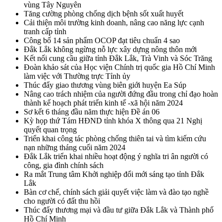
vùng Tây Nguyên
Tăng cường phòng chống dịch bệnh sốt xuất huyết
Cải thiện môi trường kinh doanh, nâng cao năng lực cạnh
tranh cấp tỉnh
Công bố 14 sản phẩm OCOP đạt tiêu chuẩn 4 sao
Đắk Lắk không ngừng nỗ lực xây dựng nông thôn mới
Kết nối cung cầu giữa tỉnh Đắk Lắk, Trà Vinh và Sóc Trăng
Đoàn khảo sát của Học viện Chính trị quốc gia Hồ Chí Minh
làm việc với Thường trực Tỉnh ủy
Thúc đẩy giao thương vùng biên giới huyện Ea Súp
Nâng cao trách nhiệm của người đứng đầu trong chỉ đạo hoàn
thành kế hoạch phát triển kinh tế -xã hội năm 2024
Sơ kết 6 tháng đầu năm thực hiện Đề án 06
Kỳ họp thứ Tám HĐND tỉnh khóa X thông qua 21 Nghị
quyết quan trọng
Triển khai công tác phòng chống thiên tai và tìm kiếm cứu
nạn những tháng cuối năm 2024
Đắk Lắk triển khai nhiều hoạt động ý nghĩa tri ân người có
công, gia đình chính sách
Ra mắt Trung tâm Khởi nghiệp đổi mới sáng tạo tỉnh Đắk
Lắk
Bàn cơ chế, chính sách giải quyết việc làm và đào tạo nghề
cho người có đất thu hồi
Thúc đẩy thương mại và đầu tư giữa Đắk Lắk và Thành phố
Hồ Chí Minh