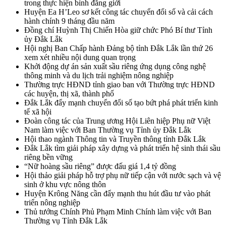
trong thực hiện bình đẳng giới
Huyện Ea H’Leo sơ kết công tác chuyển đổi số và cải cách
hành chính 9 tháng đầu năm
Đồng chí Huỳnh Thị Chiến Hòa giữ chức Phó Bí thư Tỉnh
ủy Đắk Lắk
Hội nghị Ban Chấp hành Đảng bộ tỉnh Đắk Lắk lần thứ 26
xem xét nhiều nội dung quan trọng
Khởi động dự án sản xuất sầu riêng ứng dụng công nghệ
thông minh và du lịch trải nghiệm nông nghiệp
Thường trực HĐND tỉnh giao ban với Thường trực HĐND
các huyện, thị xã, thành phố
Đắk Lắk đẩy mạnh chuyển đổi số tạo bứt phá phát triển kinh
tế xã hội
Đoàn công tác của Trung ương Hội Liên hiệp Phụ nữ Việt
Nam làm việc với Ban Thường vụ Tỉnh ủy Đắk Lắk
Hội thao ngành Thông tin và Truyền thông tỉnh Đắk Lắk
Đắk Lắk tìm giải pháp xây dựng và phát triển hệ sinh thái sầu
riêng bền vững
“Nữ hoàng sầu riêng” được đấu giá 1,4 tỷ đồng
Hội thảo giải pháp hỗ trợ phụ nữ tiếp cận với nước sạch và vệ
sinh ở khu vực nông thôn
Huyện Krông Năng cần đẩy mạnh thu hút đầu tư vào phát
triển nông nghiệp
Thủ tướng Chính Phủ Phạm Minh Chính làm việc với Ban
Thường vụ Tỉnh Đắk Lắk