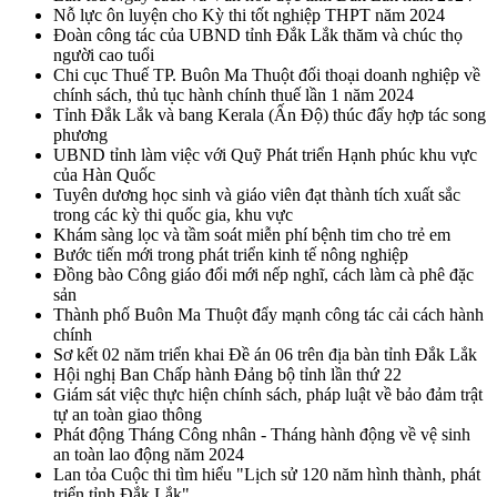
Nỗ lực ôn luyện cho Kỳ thi tốt nghiệp THPT năm 2024
Đoàn công tác của UBND tỉnh Đắk Lắk thăm và chúc thọ
người cao tuổi
Chi cục Thuế TP. Buôn Ma Thuột đối thoại doanh nghiệp về
chính sách, thủ tục hành chính thuế lần 1 năm 2024
Tỉnh Đắk Lắk và bang Kerala (Ấn Độ) thúc đẩy hợp tác song
phương
UBND tỉnh làm việc với Quỹ Phát triển Hạnh phúc khu vực
của Hàn Quốc
Tuyên dương học sinh và giáo viên đạt thành tích xuất sắc
trong các kỳ thi quốc gia, khu vực
Khám sàng lọc và tầm soát miễn phí bệnh tim cho trẻ em
Bước tiến mới trong phát triển kinh tế nông nghiệp
Đồng bào Công giáo đổi mới nếp nghĩ, cách làm cà phê đặc
sản
Thành phố Buôn Ma Thuột đẩy mạnh công tác cải cách hành
chính
Sơ kết 02 năm triển khai Đề án 06 trên địa bàn tỉnh Đắk Lắk
Hội nghị Ban Chấp hành Đảng bộ tỉnh lần thứ 22
Giám sát việc thực hiện chính sách, pháp luật về bảo đảm trật
tự an toàn giao thông
Phát động Tháng Công nhân - Tháng hành động về vệ sinh
an toàn lao động năm 2024
Lan tỏa Cuộc thi tìm hiểu "Lịch sử 120 năm hình thành, phát
triển tỉnh Đắk Lắk"