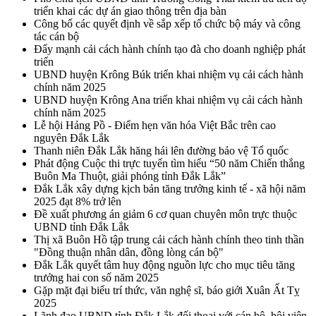
triển khai các dự án giao thông trên địa bàn
Công bố các quyết định về sắp xếp tổ chức bộ máy và công
tác cán bộ
Đẩy mạnh cải cách hành chính tạo đà cho doanh nghiệp phát
triển
UBND huyện Krông Búk triển khai nhiệm vụ cải cách hành
chính năm 2025
UBND huyện Krông Ana triển khai nhiệm vụ cải cách hành
chính năm 2025
Lễ hội Hảng Pồ - Điểm hẹn văn hóa Việt Bắc trên cao
nguyên Đắk Lắk
Thanh niên Đắk Lắk hăng hái lên đường bảo vệ Tổ quốc
Phát động Cuộc thi trực tuyến tìm hiểu “50 năm Chiến thắng
Buôn Ma Thuột, giải phóng tỉnh Đắk Lắk”
Đắk Lắk xây dựng kịch bản tăng trưởng kinh tế - xã hội năm
2025 đạt 8% trở lên
Đề xuất phương án giảm 6 cơ quan chuyên môn trực thuộc
UBND tỉnh Đắk Lắk
Thị xã Buôn Hồ tập trung cải cách hành chính theo tinh thần
"Đồng thuận nhân dân, đồng lòng cán bộ"
Đắk Lắk quyết tâm huy động nguồn lực cho mục tiêu tăng
trưởng hai con số năm 2025
Gặp mặt đại biểu trí thức, văn nghệ sĩ, báo giới Xuân Ất Tỵ
2025
Lãnh đạo UBND tỉnh Đắk Lắk đối thoại với cán bộ, hội viên,