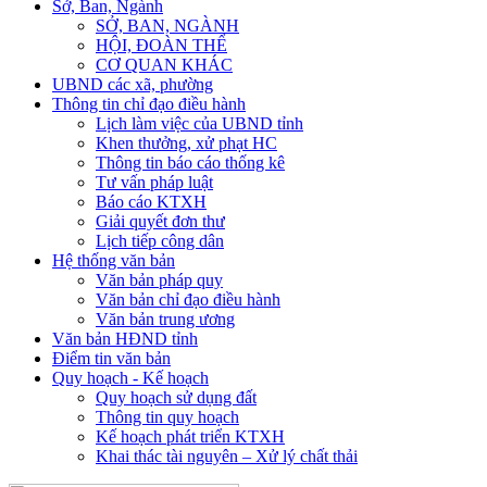
Sở, Ban, Ngành
SỞ, BAN, NGÀNH
HỘI, ĐOÀN THỂ
CƠ QUAN KHÁC
UBND các xã, phường
Thông tin chỉ đạo điều hành
Lịch làm việc của UBND tỉnh
Khen thưởng, xử phạt HC
Thông tin báo cáo thống kê
Tư vấn pháp luật
Báo cáo KTXH
Giải quyết đơn thư
Lịch tiếp công dân
Hệ thống văn bản
Văn bản pháp quy
Văn bản chỉ đạo điều hành
Văn bản trung ương
Văn bản HĐND tỉnh
Điểm tin văn bản
Quy hoạch - Kế hoạch
Quy hoạch sử dụng đất
Thông tin quy hoạch
Kế hoạch phát triển KTXH
Khai thác tài nguyên – Xử lý chất thải