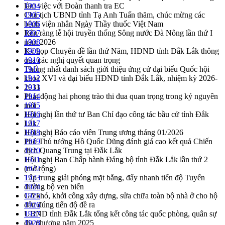
làm việc với Đoàn thanh tra EC
1904
Chủ tịch UBND tỉnh Tạ Anh Tuấn thăm, chúc mừng các
1905
bệnh viện nhân Ngày Thầy thuốc Việt Nam
1906
Rộn ràng lễ hội truyền thống Sông nước Đà Nông lần thứ I
1907
năm 2026
1908
Kỳ họp Chuyên đề lần thứ Năm, HĐND tỉnh Đắk Lắk thông
1909
qua các nghị quyết quan trọng
1910
Thống nhất danh sách giới thiệu ứng cử đại biểu Quốc hội
1911
khoá XVI và đại biểu HĐND tỉnh Đắk Lắk, nhiệm kỳ 2026-
1912
2031
1913
Phát động hai phong trào thi đua quan trọng trong kỷ nguyên
1914
mới
1915
Hội nghị lần thứ tư Ban Chỉ đạo công tác bầu cử tỉnh Đắk
1916
Lắk
1917
Hội nghị Báo cáo viên Trung ương tháng 01/2026
1918
Phó Thủ tướng Hồ Quốc Dũng đánh giá cao kết quả Chiến
1919
dịch Quang Trung tại Đắk Lắk
1920
Hội nghị Ban Chấp hành Đảng bộ tỉnh Đắk Lắk lần thứ 2
1921
(mở rộng)
1922
Tập trung giải phóng mặt bằng, đẩy nhanh tiến độ Tuyến
1923
đường bộ ven biển
1924
Gỡ khó, khởi công xây dựng, sửa chữa toàn bộ nhà ở cho hộ
1925
dân đúng tiến độ đề ra
1926
UBND tỉnh Đắk Lắk tổng kết công tác quốc phòng, quân sự
1927
địa phương năm 2025
1928