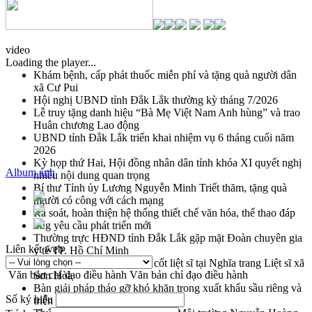
video
Loading the player...
Khám bệnh, cấp phát thuốc miễn phí và tặng quà người dân
xã Cư Pui
Hội nghị UBND tỉnh Đắk Lắk thường kỳ tháng 7/2026
Lễ truy tặng danh hiệu “Bà Mẹ Việt Nam Anh hùng” và trao
Huân chương Lao động
UBND tỉnh Đắk Lắk triển khai nhiệm vụ 6 tháng cuối năm
2026
Kỳ họp thứ Hai, Hội đồng nhân dân tỉnh khóa XI quyết nghị
Album ảnh
nhiều nội dung quan trọng
Bí thư Tỉnh ủy Lương Nguyễn Minh Triết thăm, tặng quà
người có công với cách mạng
Rà soát, hoàn thiện hệ thống thiết chế văn hóa, thể thao đáp
ứng yêu cầu phát triển mới
Thường trực HĐND tỉnh Đắk Lắk gặp mặt Đoàn chuyên gia
Liên kết web
y tế TP. Hồ Chí Minh
Lễ truy điệu và an táng hài cốt liệt sĩ tại Nghĩa trang Liệt sĩ xã
Văn bản chỉ đạo điều hành
Văn bản chỉ đạo điều hành
Sơn Hòa
Bàn giải pháp tháo gỡ khó khăn trong xuất khẩu sầu riêng và
Số ký hiệu
triển khai quy định EUDR