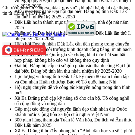
vụ Nghị quyết Đại hội đại biểu Đảng bộ tỉnh Đắk Lắk nhiệm
kỳ 2025-2030
Ghi rõ nguồn tin "http://daklak.gov.vn" khi phát hành lại các thông
Khai mạc trọng thể Đại hội đại biểu Đảng bộ tỉnh Đắk Lắk
tin từ Cổng TTĐT này
lần thứ I, nhiệm kỳ 2025 - 2030
Đắk Lắk hoàn thành mục tiêu xóa nhà tạm, nhà dột nát năm
2025
Phiên trù bị Đại hội đại biểu Đảng bộ tỉnh Đắk Lắk lần thứ I,
nhiệm kỳ 2025-2030
Hiệp hội Doanh nhân Đắk Lắk cần tiên phong trong chuyển
đổi số, kiến tạo môi trường kinh doanh công bằng, minh bạch
Đã kết nối EMC
Họp Ban Chỉ đạo Quốc gia về chống khai thác hải sản bất
hợp pháp, không báo cáo và không theo quy định
Đại hội Đảng bộ cấp cơ sở góp phần vào thanh công Đại hội
đại biểu Đảng bộ tỉnh lần thứ nhất, nhiệm kỳ 2025-2030
Lực lượng vũ trang tỉnh Đắk Lắk kỷ niệm 80 năm thành lập
và đón nhận Huân chương Bảo vệ Tổ quốc hạng Nhì
Hội nghị chuyên đề về công tác khuyến nông trong tình hình
mới
Xã Ea Drăng phổ cập kỹ năng số cho cán bộ, Tổ công nghệ
số cộng đồng và nông dân
Gặp mặt các đồng chí nguyên lãnh đạo tỉnh nhân dịp Quốc
khánh nước Cộng hòa xã hội chủ nghĩa Việt Nam
300 gian hàng tham gia Tuần lễ Văn hóa, Du lịch và Ẩm thực
Đắk Lắk năm 2025
Xã Ea Drăng thúc đẩy phong trào “Bình dân học vụ số”, phát