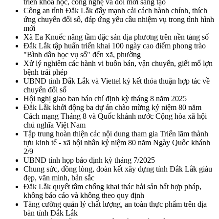
triển khoa học, công nghệ và đổi mới sáng tạo
Công an tỉnh Đắk Lắk đẩy mạnh cải cách hành chính, thích
ứng chuyển đổi số, đáp ứng yêu cầu nhiệm vụ trong tình hình
mới
Xã Ea Knuếc nâng tầm đặc sản địa phương trên nền tảng số
Đắk Lắk tập huấn triển khai 100 ngày cao điểm phong trào
"Bình dân học vụ số" đến xã, phường
Xử lý nghiêm các hành vi buôn bán, vận chuyển, giết mổ lợn
bệnh trái phép
UBND tỉnh Đắk Lắk và Viettel ký kết thỏa thuận hợp tác về
chuyển đổi số
Hội nghị giao ban báo chí định kỳ tháng 8 năm 2025
Đắk Lắk khởi động ba dự án chào mừng kỷ niệm 80 năm
Cách mạng Tháng 8 và Quốc khánh nước Cộng hòa xã hội
chủ nghĩa Việt Nam
Tập trung hoàn thiện các nội dung tham gia Triển lãm thành
tựu kinh tế - xã hội nhân kỷ niệm 80 năm Ngày Quốc khánh
2/9
UBND tỉnh họp báo định kỳ tháng 7/2025
Chung sức, đồng lòng, đoàn kết xây dựng tỉnh Đắk Lắk giàu
đẹp, văn minh, bản sắc
Đắk Lắk quyết tâm chống khai thác hải sản bất hợp pháp,
không báo cáo và không theo quy định
Tăng cường quản lý chất lượng, an toàn thực phẩm trên địa
bàn tỉnh Đắk Lắk