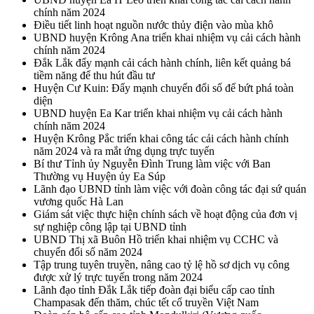
chính năm 2024
Điều tiết linh hoạt nguồn nước thủy điện vào mùa khô
UBND huyện Krông Ana triển khai nhiệm vụ cải cách hành
chính năm 2024
Đắk Lắk đẩy mạnh cải cách hành chính, liên kết quảng bá
tiềm năng để thu hút đầu tư
Huyện Cư Kuin: Đẩy mạnh chuyển đổi số để bứt phá toàn
diện
UBND huyện Ea Kar triển khai nhiệm vụ cải cách hành
chính năm 2024
Huyện Krông Pắc triển khai công tác cải cách hành chính
năm 2024 và ra mắt ứng dụng trực tuyến
Bí thư Tỉnh ủy Nguyễn Đình Trung làm việc với Ban
Thường vụ Huyện ủy Ea Súp
Lãnh đạo UBND tỉnh làm việc với đoàn công tác đại sứ quán
vương quốc Hà Lan
Giám sát việc thực hiện chính sách về hoạt động của đơn vị
sự nghiệp công lập tại UBND tỉnh
UBND Thị xã Buôn Hồ triển khai nhiệm vụ CCHC và
chuyển đổi số năm 2024
Tập trung tuyên truyền, nâng cao tỷ lệ hồ sơ dịch vụ công
được xử lý trực tuyến trong năm 2024
Lãnh đạo tỉnh Đắk Lắk tiếp đoàn đại biểu cấp cao tỉnh
Champasak đến thăm, chúc tết cổ truyền Việt Nam