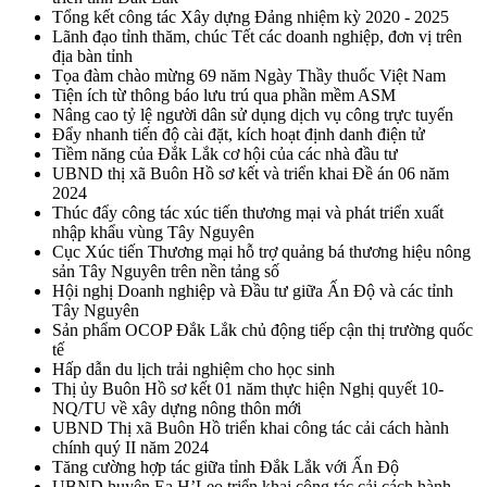
Tổng kết công tác Xây dựng Đảng nhiệm kỳ 2020 - 2025
Lãnh đạo tỉnh thăm, chúc Tết các doanh nghiệp, đơn vị trên
địa bàn tỉnh
Tọa đàm chào mừng 69 năm Ngày Thầy thuốc Việt Nam
Tiện ích từ thông báo lưu trú qua phần mềm ASM
Nâng cao tỷ lệ người dân sử dụng dịch vụ công trực tuyến
Đẩy nhanh tiến độ cài đặt, kích hoạt định danh điện tử
Tiềm năng của Đắk Lắk cơ hội của các nhà đầu tư
UBND thị xã Buôn Hồ sơ kết và triển khai Đề án 06 năm
2024
Thúc đẩy công tác xúc tiến thương mại và phát triển xuất
nhập khẩu vùng Tây Nguyên
Cục Xúc tiến Thương mại hỗ trợ quảng bá thương hiệu nông
sản Tây Nguyên trên nền tảng số
Hội nghị Doanh nghiệp và Đầu tư giữa Ấn Độ và các tỉnh
Tây Nguyên
Sản phẩm OCOP Đắk Lắk chủ động tiếp cận thị trường quốc
tế
Hấp dẫn du lịch trải nghiệm cho học sinh
Thị ủy Buôn Hồ sơ kết 01 năm thực hiện Nghị quyết 10-
NQ/TU về xây dựng nông thôn mới
UBND Thị xã Buôn Hồ triển khai công tác cải cách hành
chính quý II năm 2024
Tăng cường hợp tác giữa tỉnh Đắk Lắk với Ấn Độ
UBND huyện Ea H’Leo triển khai công tác cải cách hành