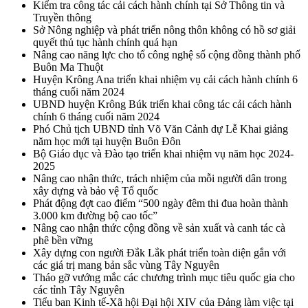
Kiểm tra công tác cải cách hành chính tại Sở Thông tin và
Truyền thông
Sở Nông nghiệp và phát triển nông thôn không có hồ sơ giải
quyết thủ tục hành chính quá hạn
Nâng cao năng lực cho tổ công nghệ số cộng đồng thành phố
Buôn Ma Thuột
Huyện Krông Ana triển khai nhiệm vụ cải cách hành chính 6
tháng cuối năm 2024
UBND huyện Krông Búk triển khai công tác cải cách hành
chính 6 tháng cuối năm 2024
Phó Chủ tịch UBND tỉnh Võ Văn Cảnh dự Lễ Khai giảng
năm học mới tại huyện Buôn Đôn
Bộ Giáo dục và Đào tạo triển khai nhiệm vụ năm học 2024-
2025
Nâng cao nhận thức, trách nhiệm của mỗi người dân trong
xây dựng và bảo vệ Tổ quốc
Phát động đợt cao điểm “500 ngày đêm thi đua hoàn thành
3.000 km đường bộ cao tốc”
Nâng cao nhận thức cộng đồng về sản xuất và canh tác cà
phê bền vững
Xây dựng con người Đắk Lắk phát triển toàn diện gắn với
các giá trị mang bản sắc vùng Tây Nguyên
Tháo gỡ vướng mắc các chương trình mục tiêu quốc gia cho
các tỉnh Tây Nguyên
Tiểu ban Kinh tế-Xã hội Đại hội XIV của Đảng làm việc tại