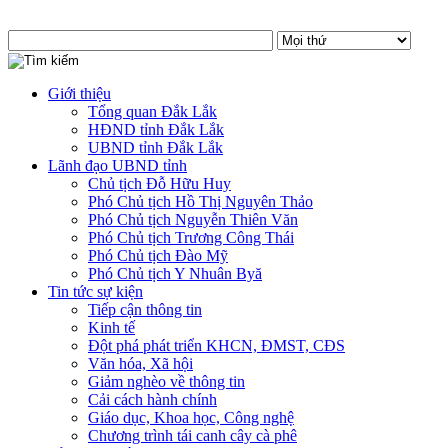
Giới thiệu
Tổng quan Đắk Lắk
HĐND tỉnh Đắk Lắk
UBND tỉnh Đắk Lắk
Lãnh đạo UBND tỉnh
Chủ tịch Đỗ Hữu Huy
Phó Chủ tịch Hồ Thị Nguyên Thảo
Phó Chủ tịch Nguyễn Thiên Văn
Phó Chủ tịch Trương Công Thái
Phó Chủ tịch Đào Mỹ
Phó Chủ tịch Y Nhuân Byă
Tin tức sự kiện
Tiếp cận thông tin
Kinh tế
Đột phá phát triển KHCN, ĐMST, CĐS
Văn hóa, Xã hội
Giảm nghèo về thông tin
Cải cách hành chính
Giáo dục, Khoa học, Công nghệ
Chương trình tái canh cây cà phê