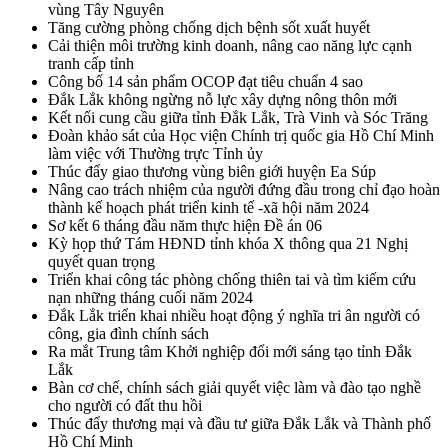
vùng Tây Nguyên
Tăng cường phòng chống dịch bệnh sốt xuất huyết
Cải thiện môi trường kinh doanh, nâng cao năng lực cạnh
tranh cấp tỉnh
Công bố 14 sản phẩm OCOP đạt tiêu chuẩn 4 sao
Đắk Lắk không ngừng nỗ lực xây dựng nông thôn mới
Kết nối cung cầu giữa tỉnh Đắk Lắk, Trà Vinh và Sóc Trăng
Đoàn khảo sát của Học viện Chính trị quốc gia Hồ Chí Minh
làm việc với Thường trực Tỉnh ủy
Thúc đẩy giao thương vùng biên giới huyện Ea Súp
Nâng cao trách nhiệm của người đứng đầu trong chỉ đạo hoàn
thành kế hoạch phát triển kinh tế -xã hội năm 2024
Sơ kết 6 tháng đầu năm thực hiện Đề án 06
Kỳ họp thứ Tám HĐND tỉnh khóa X thông qua 21 Nghị
quyết quan trọng
Triển khai công tác phòng chống thiên tai và tìm kiếm cứu
nạn những tháng cuối năm 2024
Đắk Lắk triển khai nhiều hoạt động ý nghĩa tri ân người có
công, gia đình chính sách
Ra mắt Trung tâm Khởi nghiệp đổi mới sáng tạo tỉnh Đắk
Lắk
Bàn cơ chế, chính sách giải quyết việc làm và đào tạo nghề
cho người có đất thu hồi
Thúc đẩy thương mại và đầu tư giữa Đắk Lắk và Thành phố
Hồ Chí Minh