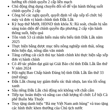
hướng tới chính quyền 2 cấp liền mạch
Chủ động ứng dụng chuyển đổi số để vận hành thông suốt
chính quyền 2 cấp
Công bố các nghị quyết, quyết định về sắp xếp tổ chức bộ
máy và đơn vị hành chính tỉnh Đắk Lắk
Kỳ họp thứ Mười, HĐND tỉnh khóa X: Rà soát, chuẩn bị sẵn
sàng toàn diện để chính quyền địa phương 2 cấp vận hành
thông suốt, hiệu quả
Tôn vinh 53 cá nhân hiến máu tiêu biểu tỉnh Đắk Lắk năm
2025
Thực hiện bằng được mục tiêu nông nghiệp sinh thái, nông
thôn hiện đại, nông dân văn minh
Tăng cường cải cách thủ tục hành chính khi thực hiện sắp xếp
đơn vị hành chính
Có 49 tác phẩm đạt giải tại Giải Báo chí tỉnh Đắk Lắk lần thứ
V năm 2024
Hội nghị Ban Chấp hành Đảng bộ tỉnh Đắk Lắk lần thứ 33
(mở rộng)
Đắk Lắk chung tay giảm thiểu rác thải nhựa, lan tỏa lối sống
xanh
Sầu riêng Đắk Lắk chủ động nói không với chất cấm
Tiếp tục hoàn thiện và nâng cao chất lượng tổ chức Lễ hội Cà
phê Buôn Ma Thuột
Truy tặng danh hiệu “Bà mẹ Việt Nam anh hùng” và trao tặng
các hình thức khen thưởng của Chủ tịch nước