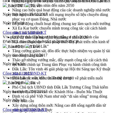
cách mạng bị địch bắt tù đày tại 02 nhà tù Côn Đảo và Phú Quốc
Hội thảo góp ý hồ sơ điều chỉnh quy hoạch tỉnh Đắk Lắk thời
kỳ 2021-2030, tầm nhìn đến năm 2050
Bản PDF
Tải về
Nâng cao hiệu quả hoạt động của các doanh nghiệp nhà nước
Ngày ban hành:
21/02/2017
Hội nghị triển khai kết nối mạng truyền số liệu chuyên dùng
phục vụ cơ quan Đảng, Nhà nước
Ngày hiệu lực:
Lễ phát động chuỗi hoạt động chung tay làm sạch môi trường
Xã Ea Kar bước chuyển mình trong công tác cải cách hành
Công văn 1111/UBND-KT
chính mô hình mới
V/v góp ý dự thảo Thông tư hướng dẫn cơ chế tài chính của
UBND tỉnh họp báo định kỳ tháng 4 năm 2026
ĐVSNCL theo Nghị định số 141/2016/NĐ-CP
Hội thảo khoa học “Giải pháp thúc đẩy phát triển nền kinh tế
xanh tại tỉnh Đắk Lắk”
Bản PDF
Tải về
Tăng cường giám sát, đôn đốc thực hiện nhiệm vụ quản lý tài
Ngày ban hành:
21/02/2017
sản công hàng tuần
Tháo gỡ những vướng mắc, đẩy mạnh công tác cải cách thủ
Ngày hiệu lực:
tục hành chính tại Trung tâm Phục vụ hành chính công tỉnh
Đắk Lắk: Tôn vinh 46 giải pháp tại Hội thi Sáng tạo Kỹ thuật
Công văn 1110/UBND-KT
2024 - 2025
V/v triển khai các văn bản của Trung ương
Đắk Lắk rà soát, điều chỉnh Đề án 190 về phát triển nuôi
trồng thủy sản
Bản PDF
Tải về
Phó Chủ tịch UBND tỉnh Đắk Lắk Trương Công Thái kiểm
Ngày ban hành:
21/02/2017
tra thực địa Dự án cao tốc Khánh Hòa - Buôn Ma Thuột
Định vị cà phê Việt Nam như một “di sản sống” trong dòng
Ngày hiệu lực:
chảy toàn cầu
Xây dựng nông thôn mới: Nâng cao đời sống người dân từ
Công văn 1108/UBND-KT
những mô hình thiết thực