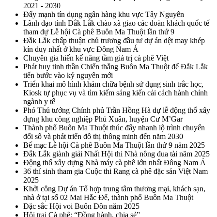
2021 - 2030
Đẩy mạnh tín dụng ngân hàng khu vực Tây Nguyên
Lãnh đạo tỉnh Đắk Lắk chào xã giao các đoàn khách quốc tế
tham dự Lễ hội Cà phê Buôn Ma Thuột lần thứ 9
Đắk Lắk chấp thuận chủ trương đầu tư dự án dệt may khép
kín duy nhất ở khu vực Đông Nam Á
Chuyên gia hiến kế nâng tầm giá trị cà phê Việt
Phát huy tinh thần Chiến thắng Buôn Ma Thuột để Đắk Lắk
tiến bước vào kỷ nguyên mới
Triển khai mô hình khám chữa bệnh sử dụng sinh trắc học,
Kiosk tự phục vụ và tìm kiếm sáng kiến cải cách hành chính
ngành y tế
Phó Thủ tướng Chính phủ Trần Hồng Hà dự lễ động thổ xây
dựng khu công nghiệp Phú Xuân, huyện Cư M’Gar
Thành phố Buôn Ma Thuột thúc đẩy nhanh lộ trình chuyển
đổi số và phát triển đô thị thông minh đến năm 2030
Bế mạc Lễ hội Cà phê Buôn Ma Thuột lần thứ 9 năm 2025
Đắk Lắk giành giải Nhất Hội thi Nhà nông đua tài năm 2025
Động thổ xây dựng Nhà máy cà phê lớn nhất Đông Nam Á
36 thí sinh tham gia Cuộc thi Rang cà phê đặc sản Việt Nam
2025
Khởi công Dự án Tổ hợp trung tâm thương mại, khách sạn,
nhà ở tại số 02 Mai Hắc Đế, thành phố Buôn Ma Thuột
Đặc sắc Hội voi Buôn Đôn năm 2025
Hội trại Cà phê: “Đồng hành, chia sẻ”