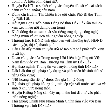
trong thực hiện bình đẳng giới
Huyện Ea H’Leo sơ kết công tác chuyển đổi số và cải cách
hành chính 9 tháng đầu năm
Đồng chí Huỳnh Thị Chiến Hòa giữ chức Phó Bí thư Tỉnh
ủy Đắk Lắk
Hội nghị Ban Chấp hành Đảng bộ tỉnh Đắk Lắk lần thứ 26
xem xét nhiều nội dung quan trọng
Khởi động dự án sản xuất sầu riêng ứng dụng công nghệ
thông minh và du lịch trải nghiệm nông nghiệp
Thường trực HĐND tỉnh giao ban với Thường trực HĐND
các huyện, thị xã, thành phố
Đắk Lắk đẩy mạnh chuyển đổi số tạo bứt phá phát triển kinh
tế xã hội
Đoàn công tác của Trung ương Hội Liên hiệp Phụ nữ Việt
Nam làm việc với Ban Thường vụ Tỉnh ủy Đắk Lắk
Hội thao ngành Thông tin và Truyền thông tỉnh Đắk Lắk
Đắk Lắk tìm giải pháp xây dựng và phát triển hệ sinh thái sầu
riêng bền vững
“Nữ hoàng sầu riêng” được đấu giá 1,4 tỷ đồng
Hội thảo giải pháp hỗ trợ phụ nữ tiếp cận với nước sạch và vệ
sinh ở khu vực nông thôn
Huyện Krông Năng cần đẩy mạnh thu hút đầu tư vào phát
triển nông nghiệp
Thủ tướng Chính Phủ Phạm Minh Chính làm việc với Ban
Thường vụ Tỉnh Đắk Lắk