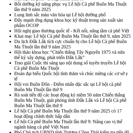
Bồi dưỡng kỹ năng phục vụ Lễ hội Cà phê Buôn Ma Thuột
lần thứ 9 năm 2025
Lung linh sắc màu văn hóa tại Lễ hội đường phố
Đẩy mạnh ứng dụng khoa học kỹ thuật trong sản xuất sản
phẩm OCOP
Hội nghị giao thương quốc tế - Kết nối, nâng tầm cà phê Việt
Khai mạc Lễ hội Cà phê Buôn Ma Thuột lần thứ 9, năm 2025
Du lịch Đắk Lắk tích cực chuẩn bị cho Lễ hội Cà phê Buôn
Ma Thuột lần thứ 9 năm 2025
Hội thảo khoa học “Chiến thắng Tây Nguyên 1975 và nửa
thế kỷ xây dựng, phát triển Đắk Lắk”
Trao giải Cuộc thi sáng tạo nội dung số tuyên truyền Lễ hội
Cà phê Buôn Ma Thuột
Đoàn đại biểu Quốc hội tỉnh thăm và chúc mừng các cơ sở y
tế
Hội voi Buôn Đôn - Điểm nhấn đặc sắc tại Lễ hội cà phê
Buôn Ma Thuột lần thứ 9
Rà soát tiến độ các hoạt động kỷ niệm 50 năm Chiến thắng
Buôn Ma Thuột, giải phóng tỉnh Đắk Lắk và Lễ hội Cà phê
Buôn Ma Thuột lần thứ 9
Lễ hội Cà phê Buôn Ma Thuột lần thứ 9 năm 2025 có 17
hoạt động chính thức hấp dẫn
Lễ hội Cà phê Buôn Ma Thuột lần thứ 9: Nâng cao vị thế
ngành hàng cà phê Việt Nam
Phó Chủ tịch UBND tỉnh Trương Công Thái kiểm tra tiến độ