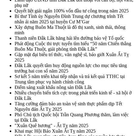
phụ nữ
Quyết liệt giải ngân 100% vốn đầu tư công trong năm 2025
Bí thư Tỉnh ủy Nguyễn Đình Trung dự chương trình Tết
nhân ái năm 2025 tại huyện Cư M’Gar
Xây dựng Buôn Ma Thuột là đô thị xanh, sinh thái, thông
minh
Thanh niên Đắk Lắk hăng hái lên đường bảo vệ Tổ quốc
Phát động Cuộc thi trực tuyến tìm hiểu “50 năm Chiến thắng
Buôn Ma Thuột, giải phóng tỉnh Đắk Lắk”
Gặp mặt đại biểu trí thức, văn nghệ sĩ, báo giới Xuân Ất Tỵ
2025
Đắk Lắk quyết tâm huy động nguồn lực cho mục tiêu tăng
trưởng hai con số năm 2025
Sơ kết 5 năm triển khai tiếp nhận và trả kết quả TTHC tại
Trung tâm phục vụ hành chính công
Điểm sáng xuất khẩu nông sản Đắk Lắk
Nhiều chuyển biến tích cực trong phát triển kinh tế - xã hội ở
Đắk Lắk
Tăng cường đảm bảo an toàn vệ sinh thực phẩm dịp Tết
Nguyên đán Ất Tỵ 2025
Phó Chủ tịch Quốc hội Trần Quang Phương thăm, làm việc
tại Đắk Lắk
"Xuân Quê hương" - Ất Tỵ năm 2025
Khai mạc Hội Báo Xuân Ất Tỵ năm 2025