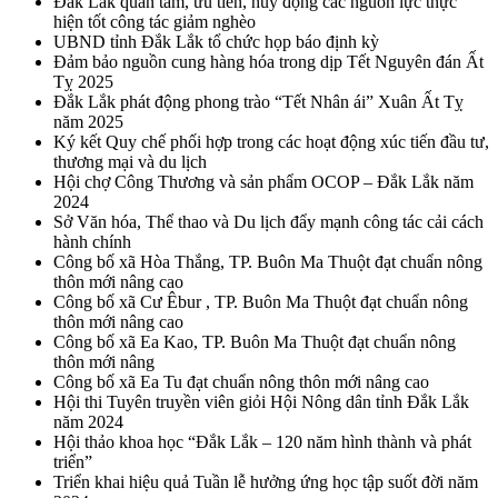
Đắk Lắk quan tâm, ưu tiên, huy động các nguồn lực thực
hiện tốt công tác giảm nghèo
UBND tỉnh Đắk Lắk tổ chức họp báo định kỳ
Đảm bảo nguồn cung hàng hóa trong dịp Tết Nguyên đán Ất
Tỵ 2025
Đắk Lắk phát động phong trào “Tết Nhân ái” Xuân Ất Tỵ
năm 2025
Ký kết Quy chế phối hợp trong các hoạt động xúc tiến đầu tư,
thương mại và du lịch
Hội chợ Công Thương và sản phẩm OCOP – Đắk Lắk năm
2024
Sở Văn hóa, Thể thao và Du lịch đẩy mạnh công tác cải cách
hành chính
Công bố xã Hòa Thắng, TP. Buôn Ma Thuột đạt chuẩn nông
thôn mới nâng cao
Công bố xã Cư Êbur , TP. Buôn Ma Thuột đạt chuẩn nông
thôn mới nâng cao
Công bố xã Ea Kao, TP. Buôn Ma Thuột đạt chuẩn nông
thôn mới nâng
Công bố xã Ea Tu đạt chuẩn nông thôn mới nâng cao
Hội thi Tuyên truyền viên giỏi Hội Nông dân tỉnh Đắk Lắk
năm 2024
Hội thảo khoa học “Đắk Lắk – 120 năm hình thành và phát
triển”
Triển khai hiệu quả Tuần lễ hưởng ứng học tập suốt đời năm