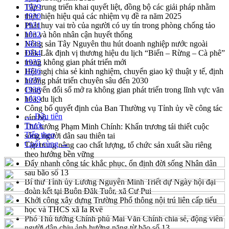
Tập trung triển khai quyết liệt, đồng bộ các giải pháp nhằm
1929
thực hiện hiệu quả các nhiệm vụ đề ra năm 2025
1930
Phát huy vai trò của người có uy tín trong phòng chống tảo
1931
hôn và hôn nhân cận huyết thống
1932
Nông sản Tây Nguyên thu hút doanh nghiệp nước ngoài
1933
Đắk Lắk định vị thương hiệu du lịch “Biển – Rừng – Cà phê”
1934
trong không gian phát triển mới
1935
Hội nghị chia sẻ kinh nghiệm, chuyển giao kỹ thuật y tế, định
1936
hướng phát triển chuyên sâu đến 2030
1937
Chuyển đổi số mở ra không gian phát triển trong lĩnh vực văn
1938
hóa, du lịch
1939
Công bố quyết định của Ban Thường vụ Tỉnh ủy về công tác
← Đầu tiên
cán bộ.
Trước
Thủ tướng Phạm Minh Chính: Khẩn trương tái thiết cuộc
Tiếp theo
sống người dân sau thiên tai
Cuối cùng →
Tập trung nâng cao chất lượng, tổ chức sản xuất sầu riêng
theo hướng bền vững
Đẩy nhanh công tác khắc phục, ổn định đời sống Nhân dân
sau bão số 13
Bí thư Tỉnh ủy Lương Nguyễn Minh Triết dự Ngày hội đại
đoàn kết tại Buôn Đăk Tuôr, xã Cư Pui
Khởi công xây dựng Trường Phổ thông nội trú liên cấp tiểu
học và THCS xã Ia Rvê
Phó Thủ tướng Chính phủ Mai Văn Chính chia sẻ, động viên
người dân chịu ảnh hưởng nặng từ bão số 13