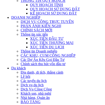
THÔNG TIN QUY HOẠCH
QUY HOẠCH TỈNH
QUY HOẠCH SỬ DỤNG ĐẤT
KẾ HOẠCH SỬ DỤNG ĐẤT
DOANH NGHIỆP
DỊCH VỤ CÔNG TRỰC TUYẾN
PHẢN ÁNH KIẾN NGHỊ
CHÍNH SÁCH MỚI
Thông tin xúc tiến
XÚC TIẾN ĐẦU TƯ
XÚC TIẾN THƯƠNG MẠI
XÚC TIẾN DU LỊCH
Thông tin Doanh nghiệp
CÁC KHU, CỤM CÔNG NGHIỆP
Các Dự Án Kêu Gọi Đầu Tư
Chính sách thu hút vốn đầu tư
Du khách
Địa danh, di tích, thắng cảnh
Lễ hội
Các tuyến du lịch
Dịch vụ du lịch
Dịch Vụ Công Cộng
Khách sạn, nhà nghỉ
Nhà hàng, Quán ăn
BẢO TÀNG