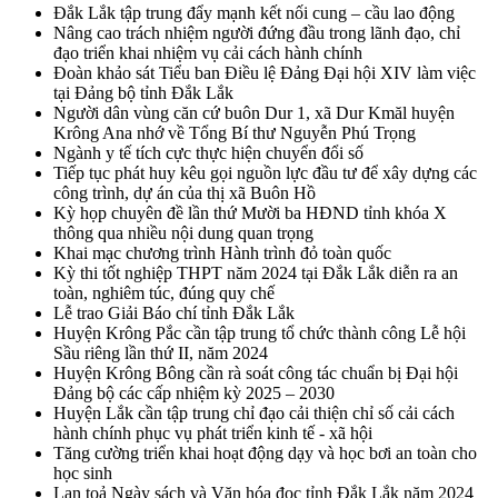
Đắk Lắk tập trung đẩy mạnh kết nối cung – cầu lao động
Nâng cao trách nhiệm người đứng đầu trong lãnh đạo, chỉ
đạo triển khai nhiệm vụ cải cách hành chính
Đoàn khảo sát Tiểu ban Điều lệ Đảng Đại hội XIV làm việc
tại Đảng bộ tỉnh Đắk Lắk
Người dân vùng căn cứ buôn Dur 1, xã Dur Kmăl huyện
Krông Ana nhớ về Tổng Bí thư Nguyễn Phú Trọng
Ngành y tế tích cực thực hiện chuyển đổi số
Tiếp tục phát huy kêu gọi nguồn lực đầu tư để xây dựng các
công trình, dự án của thị xã Buôn Hồ
Kỳ họp chuyên đề lần thứ Mười ba HĐND tỉnh khóa X
thông qua nhiều nội dung quan trọng
Khai mạc chương trình Hành trình đỏ toàn quốc
Kỳ thi tốt nghiệp THPT năm 2024 tại Đắk Lắk diễn ra an
toàn, nghiêm túc, đúng quy chế
Lễ trao Giải Báo chí tỉnh Đắk Lắk
Huyện Krông Pắc cần tập trung tổ chức thành công Lễ hội
Sầu riêng lần thứ II, năm 2024
Huyện Krông Bông cần rà soát công tác chuẩn bị Đại hội
Đảng bộ các cấp nhiệm kỳ 2025 – 2030
Huyện Lắk cần tập trung chỉ đạo cải thiện chỉ số cải cách
hành chính phục vụ phát triển kinh tế - xã hội
Tăng cường triển khai hoạt động dạy và học bơi an toàn cho
học sinh
Lan toả Ngày sách và Văn hóa đọc tỉnh Đắk Lắk năm 2024