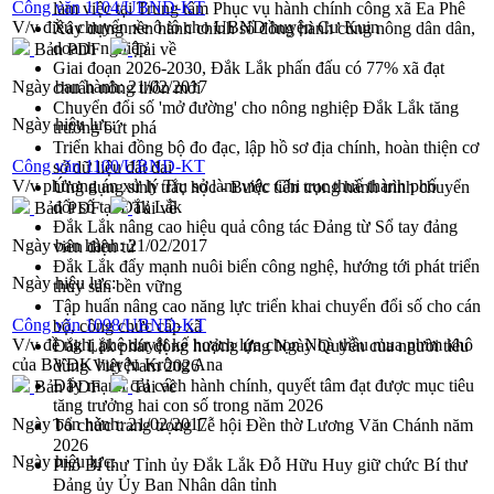
Công văn 1104/UBND-KT
làm việc tại Trung tâm Phục vụ hành chính công xã Ea Phê
V/v điều chuyển xe ô tô cho UBND huyện Cư Kuin
Xây dựng nền hành chính số đồng hành cùng nông dân dân,
doanh nghiệp
Bản PDF
Tải về
Giai đoạn 2026-2030, Đắk Lắk phấn đấu có 77% xã đạt
Ngày ban hành:
21/02/2017
chuẩn nông thôn mới
Chuyển đổi số 'mở đường' cho nông nghiệp Đắk Lắk tăng
Ngày hiệu lực:
trưởng bứt phá
Triển khai đồng bộ đo đạc, lập hồ sơ địa chính, hoàn thiện cơ
Công văn 1100/UBND-KT
sở dữ liệu đất đai
V/v phương án xử lý Trụ sở làm việc Chi cục thuế thành phố
Ứng dụng sinh trắc học - Bước tiến trong hành trình chuyển
đổi số tại Đắk Lắk
Bản PDF
Tải về
Đắk Lắk nâng cao hiệu quả công tác Đảng từ Sổ tay đảng
Ngày ban hành:
21/02/2017
viên điện tử
Đắk Lắk đẩy mạnh nuôi biển công nghệ, hướng tới phát triển
Ngày hiệu lực:
thủy sản bền vững
Tập huấn nâng cao năng lực triển khai chuyển đổi số cho cán
Công văn 1098/UBND-KT
bộ, công chức cấp xã
V/v đề nghị phê duyệt kế hoạch lựa chọn Nhà thầu mua phim khô
Đắk Lắk phát động hưởng ứng Ngày Quyền của người tiêu
của BVĐK huyện Krông Ana
dùng Việt Nam 2026
Đẩy mạnh cải cách hành chính, quyết tâm đạt được mục tiêu
Bản PDF
Tải về
tăng trưởng hai con số trong năm 2026
Ngày ban hành:
21/02/2017
Tổ chức trang trọng Lễ hội Đền thờ Lương Văn Chánh năm
2026
Ngày hiệu lực:
Phó Bí thư Tỉnh ủy Đắk Lắk Đỗ Hữu Huy giữ chức Bí thư
Đảng ủy Ủy Ban Nhân dân tỉnh