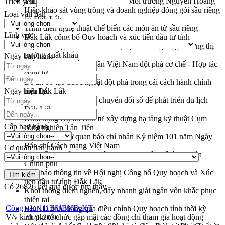
Thứ trưởng Bộ Nông nghiệp và Môi trường Nguyễn Hoàng
Trích yếu
Hiệp khảo sát vùng trồng và doanh nghiệp đóng gói sầu riêng
Loại văn bản
tại Đắk Lắk
Trình diễn nghệ thuật chế biến các món ăn từ sầu riêng
Lĩnh vực
Đắk Lắk công bố Quy hoạch và xúc tiến đầu tư tỉnh
Ngành cá ngừ Đắk Lắk chủ động thích ứng để giữ vững thị
trường xuất khẩu
Ngày ban hành
Diễn đàn Kinh tế tư nhân Việt Nam đột phá cơ chế - Hợp tác
công tư
Đề án 06 tạo bước ngoặt đột phá trong cải cách hành chính
Ngày hiệu lực
tỉnh Đắk Lắk
Kết nối tour, đẩy mạnh chuyển đổi số để phát triển du lịch
Đắk Lắk
Khởi động Dự án Đầu tư xây dựng hạ tầng kỹ thuật Cụm
Cấp ban hành
công nghiệp Tân Tiến
Gặp mặt các cơ quan báo chí nhân Kỷ niệm 101 năm Ngày
Báo chí Cách mạng Việt Nam
Cơ quan ban hành
Đắk Lắk sơ kết 4 năm triển khai thực hiện Đề án 06 của
Chính phủ
Họp báo thông tin về Hội nghị Công bố Quy hoạch và Xúc
tiến đầu tư tỉnh Đắk Lắk
Có
26826
kết quả được tìm thấy
Khơi thông điểm nghẽn, đẩy nhanh giải ngân vốn khắc phục
thiên tai
Công văn 1112/UBND-KT
HĐND tỉnh thông qua điều chỉnh Quy hoạch tỉnh thời kỳ
V/v kinh phí tổ chức gặp mặt các đồng chí tham gia hoạt động
2021-2030