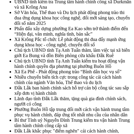
UBND tỉnh kiểm tra Trung tâm hành chính công xã Durkmăn
và xã Krông Ana
Sở Văn hóa, Thể thao và Du lịch phát động phong trào thi
đua ứng dụng khoa học công nghệ, đổi mới sáng tạo, chuyển
đổi số năm 2025
Phấn đấu xây dựng phường Ea Kao sớm trở thành điểm đến
“Hiện đại, văn minh, nghĩa tình, bản sắc”
Xã Krông Pắc tổ chức Lễ phát động thi đua đẩy mạnh ứng
dụng khoa học - công nghệ, chuyển đổi số
Chủ tịch UBND tỉnh Tạ Anh Tuấn thăm, làm việc tại xã biên
giới Ea Bung và đồn Biên phòng cửa khẩu Đắk Ruê
Chủ tịch UBND tỉnh Tạ Anh Tuấn kiểm tra hoạt động vận
hành chính quyền địa phương tại phường Buôn Hồ
Xã Ea Phê - Phát động phong trào “Bình dân học vụ số”
Nhiều chuyển biến tích cực trong công tác cải cách hành
chính của ngành Văn hóa, Thể thao và du lịch
Đắk Lắk ban hành chính sách hỗ trợ cán bộ công tác sau sắp
xếp đơn vị hành chính
Lãnh đạo tỉnh Đắk Lắk thăm, tặng quà gia đình chính sách,
người có công
Phường Buôn Hồ tập trung đổi mới cách vận hành trung tâm
phục vụ hành chính, đáp ứng tốt nhất nhu cầu của nhân dân
Bí thư Tỉnh uỷ Nguyễn Đình Trung kiểm tra vận hành Trung
tâm hành chính công cấp xã
Đắk Lắk khắc phục "điểm nghẽn" cải cách hành chính,