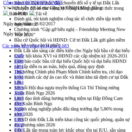
Công văn 1097/UBND-NNMT
Bệnh án điện tử thúc đẩy chuyển đổi số y tế tại Đắk Lắk
V/v thực hiện dự án của Công ty TNHH Minh Hằng
Chuyển đổi số thư viện: Mở rộng không gian tri thức trong
thời đại số
Bản PDF
Tải về
Đánh giá, rút kinh nghiệm công tác tổ chức diễn tập trước
Ngày ban hành:
21/02/2017
ngày bầu cử
Chương trình “Gặp gỡ hữu nghị – Friendship Meeting New
Ngày hiệu lực:
Year 2026”
Bầu cử Quốc hội và HĐND: Cử tri Đắk Lắk gửi gắm niềm
tin, kỳ vọng vào lá phiếu
Các trang trên cổng 1914 của 2.683
Đắk Lắk sẵn sàng các điều kiện cho Ngày hội bầu cử đại biểu
Quốc hội khóa XVI và HĐND các cấp nhiệm kỳ 2026-2031
1889
Đảm bảo cuộc bầu cử đại biểu Quốc hội và đại biểu HĐND
1890
các cấp diễn ra an toàn, hiệu quả, đúng quy định
1891
Thủ tướng Chính phủ Phạm Minh Chính kiểm tra, chỉ đạo
1892
hoàn thành các dự án cao tốc và thăm khu tái định cư tại Đắk
1893
Lắk
1894
Sôi nổi Hội đua ngựa truyền thống Gò Thì Thùng mừng
1895
Xuân Bính Ngọ 2026
1896
Lãnh đạo tỉnh dâng hương tưởng niệm tại Đập Đồng Cam
1897
đầu Xuân Bính Ngọ
1898
Ngành nông nghiệp phấn đấu tăng trưởng đạt 5,86% trong
1899
năm 2026
1900
UBND tỉnh Đắk Lắk triển khai công tác quốc phòng, quân sự
1901
địa phương năm 2026
1902
Đắk Lắk tập trung toàn lực khắc phục tồn tại IUU, sẵn sàng
1903