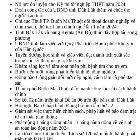
Nỗ lực ôn luyện cho Kỳ thi tốt nghiệp THPT năm 2024
Đoàn công tác của UBND tỉnh Đắk Lắk thăm và chúc thọ
người cao tuổi
Chi cục Thuế TP. Buôn Ma Thuột đối thoại doanh nghiệp về
chính sách, thủ tục hành chính thuế lần 1 năm 2024
Tỉnh Đắk Lắk và bang Kerala (Ấn Độ) thúc đẩy hợp tác song
phương
UBND tỉnh làm việc với Quỹ Phát triển Hạnh phúc khu vực
của Hàn Quốc
Tuyên dương học sinh và giáo viên đạt thành tích xuất sắc
trong các kỳ thi quốc gia, khu vực
Khám sàng lọc và tầm soát miễn phí bệnh tim cho trẻ em
Bước tiến mới trong phát triển kinh tế nông nghiệp
Đồng bào Công giáo đổi mới nếp nghĩ, cách làm cà phê đặc
sản
Thành phố Buôn Ma Thuột đẩy mạnh công tác cải cách hành
chính
Sơ kết 02 năm triển khai Đề án 06 trên địa bàn tỉnh Đắk Lắk
Hội nghị Ban Chấp hành Đảng bộ tỉnh lần thứ 22
Giám sát việc thực hiện chính sách, pháp luật về bảo đảm trật
tự an toàn giao thông
Phát động Tháng Công nhân - Tháng hành động về vệ sinh
an toàn lao động năm 2024
Lan tỏa Cuộc thi tìm hiểu "Lịch sử 120 năm hình thành, phát
triển tỉnh Đắk Lắk"