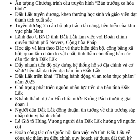
Ấn tượng Chương trình cầu truyền hình “Bản trường ca hòa
bình”
Đắk Lắk tuyên dương, khen thưởng học sinh và giáo viên đạt
thành tích xuất sắc
Tuyên dương 55 cán bộ phụ trách tài năng, tiêu biểu của khu
vực phía Nam
Lãnh đạo UBND tỉnh Đắk Lắk làm việc với Đoàn chính
quyền thành phố Nevers, Cộng hòa Pháp
Học tập và làm theo Bác về thực hiện tiến bộ, công bằng xã
hội; quan tâm chăm lo vật chất, tinh thần cho đồng bào các
dân tộc tỉnh Đắk Lắk
Đẩy nhanh tiến độ xây dựng hệ thống hồ sơ địa chính và cơ
sở dữ liệu đất đai trên địa bàn tỉnh Đắk Lắk
Đắk Lắk triển khai “Tháng hành động vì an toàn thực phẩm”
năm 2025
Chú trọng phát triển nguồn nhân lực trên địa bàn tỉnh Đắk
Lắk
Khánh thành dự án Hồ chứa nước Krông Pách thượng giai
đoạn 1
Người dân Đắk Lắk đồng thuận, tin tưởng về chủ trương sáp
nhập đơn vị hành chính
Lễ Giỗ tổ Hùng Vương người dân Đắk Lắk hướng về nguồn
cội
Đoàn công tác của Quốc hội làm việc với tỉnh Đắk Lắk về
công tác thẩm tra điều chỉnh quy hoạch sử dụng đất thời kỳ