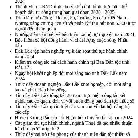
2024
Thành viên UBND tỉnh cho ý kiến tình hình thực hiện kế
hoạch đầu tư công trung hạn giai đoạn 2020 - 2025
Triển lãm lưu động “Hoàng Sa, Trường Sa của Việt Nam -
Những bằng chứng lịch sử và pháp lý” thu hút hơn 5.300 lượt
người đến tham quan
Những điều cần biết về bảo hiểm xã hội tự nguyện năm 2024
Bảo hiểm xã hội đồng hành vì chất lượng cuộc sống Nhân
dân
Đắk Lắk tập huấn nghiệp vụ kiểm soát thủ tục hành chính
năm 2024
Kiểm tra công tác cải cách hành chính tại Ban Dân tộc tỉnh
Đắk Lắk
Ngày hội khởi nghiệp đổi mới sáng tạo tỉnh Đắk Lắk năm
2024
Thúc đẩy doanh nghiệp Đắk Lắk khởi nghiệp, đổi mới sáng
tạo và phát triển bền vững
Tỉnh ủy Đắk Lắk tổng kết 20 năm thực hiện công tác kết
nghĩa các cơ quan, đơn vị với buôn đồng bào dân tộc thiểu số
Tỉnh ủy Đắk Lắk quán triệt các văn bản về đại hội đảng bộ
các cấp
Huyện Krông Pắc sôi nổi Ngày hội chuyển đổi số năm 2024
Cắt giảm thủ tục hành chính, ngành Thuế đã tạo nhiều thuận
lợi cho người nộp thuế
Thúc đẩy vai trò tiên phong của thanh niên dân tộc thiểu số