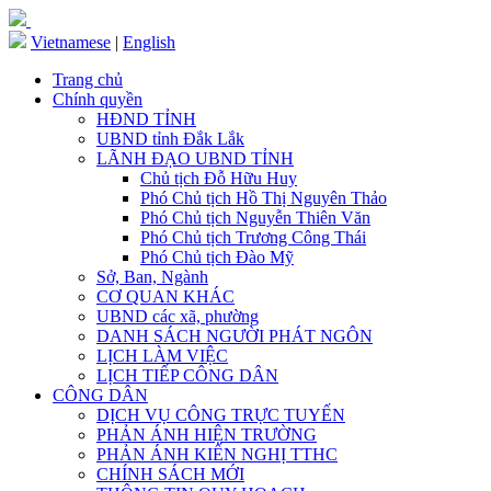
Vietnamese
|
English
Trang chủ
Chính quyền
HĐND TỈNH
UBND tỉnh Đắk Lắk
LÃNH ĐẠO UBND TỈNH
Chủ tịch Đỗ Hữu Huy
Phó Chủ tịch Hồ Thị Nguyên Thảo
Phó Chủ tịch Nguyễn Thiên Văn
Phó Chủ tịch Trương Công Thái
Phó Chủ tịch Đào Mỹ
Sở, Ban, Ngành
CƠ QUAN KHÁC
UBND các xã, phường
DANH SÁCH NGƯỜI PHÁT NGÔN
LỊCH LÀM VIỆC
LỊCH TIẾP CÔNG DÂN
CÔNG DÂN
DỊCH VỤ CÔNG TRỰC TUYẾN
PHẢN ÁNH HIỆN TRƯỜNG
PHẢN ÁNH KIẾN NGHỊ TTHC
CHÍNH SÁCH MỚI