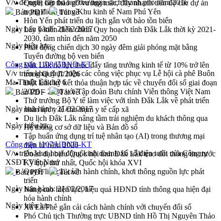
V/v đề nghị cấp bù hụt thu ngân sách thành phố năm 2016
Quyết liệt tháo gỡ vướng mắc, đẩy nhanh tiến độ các dự án
trọng điểm trong Khu kinh tế Nam Phú Yên
Bản PDF
Tải về
Hòn Yến phát triển du lịch gắn với bảo tồn biển
Ngày ban hành:
21/02/2017
Lấy ý kiến điều chỉnh Quy hoạch tỉnh Đắk Lắk thời kỳ 2021-
2030, tầm nhìn đến năm 2050
Ngày hiệu lực:
Phát động chiến dịch 30 ngày đêm giải phóng mặt bằng
Tuyến đường bộ ven biển
Công văn 1108/UBND-KT
Đắk Lắk nỗ lực thúc đẩy tăng trưởng kinh tế từ 10% trở lên
V/v triển khai thực hiện các công việc phục vụ Lễ hội cà phê Buôn
trong Quý II/2026
Ma Thuột lần thứ 6
Đắk Lắk ký kết thỏa thuận hợp tác về chuyển đổi số giai đoạn
2026 – 2030 với Tập đoàn Bưu chính Viễn thông Việt Nam
Bản PDF
Tải về
Thứ trưởng Bộ Y tế làm việc với tỉnh Đắk Lắk về phát triển
Ngày ban hành:
21/02/2017
nhân lực y tế cho trạm y tế cấp xã
Du lịch Đắk Lắk nâng tầm trải nghiệm du khách thông qua
Ngày hiệu lực:
Hệ thống cơ sở dữ liệu và Bản đồ số
Tập huấn ứng dụng trí tuệ nhân tạo (AI) trong thương mại
Công văn 1107/UBND-KT
điện tử năm 2026
V/v triển khai hoạt động kinh doanh xổ số điện toán của Công ty
Đoàn đại biểu Quốc hội tỉnh Đắk Lắk trao đổi thông tin trước
XSĐT Việt Nam
Kỳ họp thứ nhất, Quốc hội khóa XVI
Quyết liệt cải cách hành chính, khơi thông nguồn lực phát
Bản PDF
Tải về
triển
Ngày ban hành:
21/02/2017
Nâng cao hiệu lực, hiệu quả HĐND tỉnh thông qua hiện đại
hóa hành chính
Ngày hiệu lực:
Xã Ea Phê gắn cải cách hành chính với chuyển đổi số
Phó Chủ tịch Thường trực UBND tỉnh Hồ Thị Nguyên Thảo