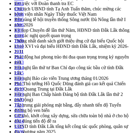
làm việc với Đoàn thanh tra EC
1902
Chủ tịch UBND tỉnh Tạ Anh Tuấn thăm, chúc mừng các
1903
bệnh viện nhân Ngày Thầy thuốc Việt Nam
1904
Rộn ràng lễ hội truyền thống Sông nước Đà Nông lần thứ I
1905
năm 2026
1906
Kỳ họp Chuyên đề lần thứ Năm, HĐND tỉnh Đắk Lắk thông
1907
qua các nghị quyết quan trọng
1908
Thống nhất danh sách giới thiệu ứng cử đại biểu Quốc hội
1909
khoá XVI và đại biểu HĐND tỉnh Đắk Lắk, nhiệm kỳ 2026-
1910
2031
1911
Phát động hai phong trào thi đua quan trọng trong kỷ nguyên
1912
mới
1913
Hội nghị lần thứ tư Ban Chỉ đạo công tác bầu cử tỉnh Đắk
1914
Lắk
1915
Hội nghị Báo cáo viên Trung ương tháng 01/2026
1916
Phó Thủ tướng Hồ Quốc Dũng đánh giá cao kết quả Chiến
1917
dịch Quang Trung tại Đắk Lắk
1918
Hội nghị Ban Chấp hành Đảng bộ tỉnh Đắk Lắk lần thứ 2
1919
(mở rộng)
1920
Tập trung giải phóng mặt bằng, đẩy nhanh tiến độ Tuyến
1921
đường bộ ven biển
1922
Gỡ khó, khởi công xây dựng, sửa chữa toàn bộ nhà ở cho hộ
1923
dân đúng tiến độ đề ra
1924
UBND tỉnh Đắk Lắk tổng kết công tác quốc phòng, quân sự
1925
địa phương năm 2025
1926