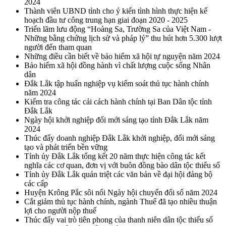
2024
Thành viên UBND tỉnh cho ý kiến tình hình thực hiện kế
hoạch đầu tư công trung hạn giai đoạn 2020 - 2025
Triển lãm lưu động “Hoàng Sa, Trường Sa của Việt Nam -
Những bằng chứng lịch sử và pháp lý” thu hút hơn 5.300 lượt
người đến tham quan
Những điều cần biết về bảo hiểm xã hội tự nguyện năm 2024
Bảo hiểm xã hội đồng hành vì chất lượng cuộc sống Nhân
dân
Đắk Lắk tập huấn nghiệp vụ kiểm soát thủ tục hành chính
năm 2024
Kiểm tra công tác cải cách hành chính tại Ban Dân tộc tỉnh
Đắk Lắk
Ngày hội khởi nghiệp đổi mới sáng tạo tỉnh Đắk Lắk năm
2024
Thúc đẩy doanh nghiệp Đắk Lắk khởi nghiệp, đổi mới sáng
tạo và phát triển bền vững
Tỉnh ủy Đắk Lắk tổng kết 20 năm thực hiện công tác kết
nghĩa các cơ quan, đơn vị với buôn đồng bào dân tộc thiểu số
Tỉnh ủy Đắk Lắk quán triệt các văn bản về đại hội đảng bộ
các cấp
Huyện Krông Pắc sôi nổi Ngày hội chuyển đổi số năm 2024
Cắt giảm thủ tục hành chính, ngành Thuế đã tạo nhiều thuận
lợi cho người nộp thuế
Thúc đẩy vai trò tiên phong của thanh niên dân tộc thiểu số