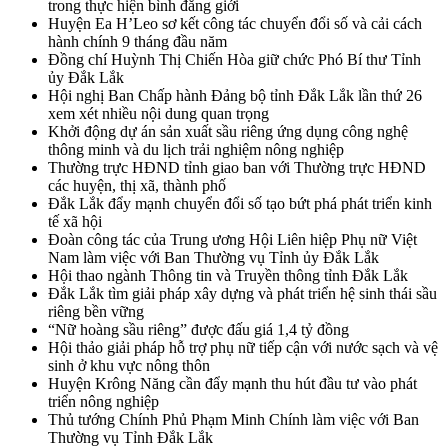
trong thực hiện bình đẳng giới
Huyện Ea H’Leo sơ kết công tác chuyển đổi số và cải cách
hành chính 9 tháng đầu năm
Đồng chí Huỳnh Thị Chiến Hòa giữ chức Phó Bí thư Tỉnh
ủy Đắk Lắk
Hội nghị Ban Chấp hành Đảng bộ tỉnh Đắk Lắk lần thứ 26
xem xét nhiều nội dung quan trọng
Khởi động dự án sản xuất sầu riêng ứng dụng công nghệ
thông minh và du lịch trải nghiệm nông nghiệp
Thường trực HĐND tỉnh giao ban với Thường trực HĐND
các huyện, thị xã, thành phố
Đắk Lắk đẩy mạnh chuyển đổi số tạo bứt phá phát triển kinh
tế xã hội
Đoàn công tác của Trung ương Hội Liên hiệp Phụ nữ Việt
Nam làm việc với Ban Thường vụ Tỉnh ủy Đắk Lắk
Hội thao ngành Thông tin và Truyền thông tỉnh Đắk Lắk
Đắk Lắk tìm giải pháp xây dựng và phát triển hệ sinh thái sầu
riêng bền vững
“Nữ hoàng sầu riêng” được đấu giá 1,4 tỷ đồng
Hội thảo giải pháp hỗ trợ phụ nữ tiếp cận với nước sạch và vệ
sinh ở khu vực nông thôn
Huyện Krông Năng cần đẩy mạnh thu hút đầu tư vào phát
triển nông nghiệp
Thủ tướng Chính Phủ Phạm Minh Chính làm việc với Ban
Thường vụ Tỉnh Đắk Lắk