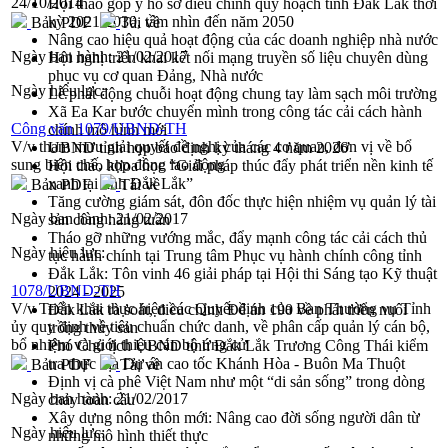
24/10/2014
Hội thảo góp ý hồ sơ điều chỉnh quy hoạch tỉnh Đắk Lắk thời
kỳ 2021-2030, tầm nhìn đến năm 2050
Bản PDF
Tải về
Nâng cao hiệu quả hoạt động của các doanh nghiệp nhà nước
Ngày ban hành:
21/02/2017
Hội nghị triển khai kết nối mạng truyền số liệu chuyên dùng
phục vụ cơ quan Đảng, Nhà nước
Ngày hiệu lực:
Lễ phát động chuỗi hoạt động chung tay làm sạch môi trường
Xã Ea Kar bước chuyển mình trong công tác cải cách hành
Công văn 1079/UBND-TH
chính mô hình mới
V/v tham mưu giải quyết đề nghị của các cơ quan, đơn vị về bổ
UBND tỉnh họp báo định kỳ tháng 4 năm 2026
sung biên chế, hợp đồng lao động
Hội thảo khoa học “Giải pháp thúc đẩy phát triển nền kinh tế
xanh tại tỉnh Đắk Lắk”
Bản PDF
Tải về
Tăng cường giám sát, đôn đốc thực hiện nhiệm vụ quản lý tài
Ngày ban hành:
21/02/2017
sản công hàng tuần
Tháo gỡ những vướng mắc, đẩy mạnh công tác cải cách thủ
Ngày hiệu lực:
tục hành chính tại Trung tâm Phục vụ hành chính công tỉnh
Đắk Lắk: Tôn vinh 46 giải pháp tại Hội thi Sáng tạo Kỹ thuật
1078/UBND-TH
2024 - 2025
V/v Triển khai thực hiện các Quyết định của Ban Thường vụ Tỉnh
Đắk Lắk rà soát, điều chỉnh Đề án 190 về phát triển nuôi
ủy quy định về tiêu chuẩn chức danh, về phân cấp quản lý cán bộ,
trồng thủy sản
bổ nhiệm và giới thiệu cán bộ ứng cử
Phó Chủ tịch UBND tỉnh Đắk Lắk Trương Công Thái kiểm
tra thực địa Dự án cao tốc Khánh Hòa - Buôn Ma Thuột
Bản PDF
Tải về
Định vị cà phê Việt Nam như một “di sản sống” trong dòng
Ngày ban hành:
21/02/2017
chảy toàn cầu
Xây dựng nông thôn mới: Nâng cao đời sống người dân từ
Ngày hiệu lực:
những mô hình thiết thực