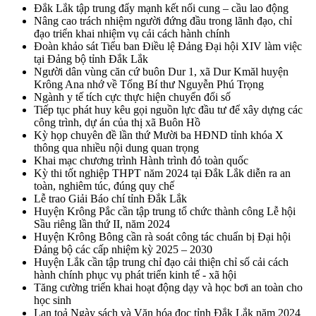
Đắk Lắk tập trung đẩy mạnh kết nối cung – cầu lao động
Nâng cao trách nhiệm người đứng đầu trong lãnh đạo, chỉ
đạo triển khai nhiệm vụ cải cách hành chính
Đoàn khảo sát Tiểu ban Điều lệ Đảng Đại hội XIV làm việc
tại Đảng bộ tỉnh Đắk Lắk
Người dân vùng căn cứ buôn Dur 1, xã Dur Kmăl huyện
Krông Ana nhớ về Tổng Bí thư Nguyễn Phú Trọng
Ngành y tế tích cực thực hiện chuyển đổi số
Tiếp tục phát huy kêu gọi nguồn lực đầu tư để xây dựng các
công trình, dự án của thị xã Buôn Hồ
Kỳ họp chuyên đề lần thứ Mười ba HĐND tỉnh khóa X
thông qua nhiều nội dung quan trọng
Khai mạc chương trình Hành trình đỏ toàn quốc
Kỳ thi tốt nghiệp THPT năm 2024 tại Đắk Lắk diễn ra an
toàn, nghiêm túc, đúng quy chế
Lễ trao Giải Báo chí tỉnh Đắk Lắk
Huyện Krông Pắc cần tập trung tổ chức thành công Lễ hội
Sầu riêng lần thứ II, năm 2024
Huyện Krông Bông cần rà soát công tác chuẩn bị Đại hội
Đảng bộ các cấp nhiệm kỳ 2025 – 2030
Huyện Lắk cần tập trung chỉ đạo cải thiện chỉ số cải cách
hành chính phục vụ phát triển kinh tế - xã hội
Tăng cường triển khai hoạt động dạy và học bơi an toàn cho
học sinh
Lan toả Ngày sách và Văn hóa đọc tỉnh Đắk Lắk năm 2024