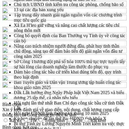
Chủ tịch UBND tỉnh kiểm tra công tác phòng, chống bão số
13 tại các địa bàn xung yếu
Tập trung đẩy nhanh giải ngân nguồn vốn các chương trình
mục tiêu quốc gia
Xã Ea H'leo giữ vững và nâng cao chất lượng các tiêu chí
nông thôn mới
Công bố quyết định của Ban Thường vụ Tỉnh ủy về công tác
cán bộ
Nâng cao trách nhiệm người đứng đầu, phát huy tinh thần
chủ động, sáng tạo để đảm bảo tiến độ giải ngân vốn đầu tư
công năm 2025
Sở Công Thương đột phá số hóa 100% thủ tục trực tuyến lấy
sự hài lòng của doanh nghiệp làm thước đo phục vụ
Đảm bảo công tác bầu cử triển khai đúng tiến độ, quy trình
theo luật định
Ban Tuyên giáo và Dân vận Trung ương tập huấn công tác
khoa giáo năm 2025
Đắk Lắk hưởng ứng Ngày Pháp luật Việt Nam 2025 và biểu
dương 25 tập thể, cá nhân tiêu biểu
Hội nghị lần thứ nhất Ban Chỉ đạo công tác bầu cử tỉnh Đắk
Bình chọn
Lắk
Xin ý kiến đánh giá về giao diện, nội dung, chất lượng cung cấp
Hội nghị UBND tỉnh thường kỳ tháng 10 năm 2025
thông tin của Cổng thông tin điện tử tỉnh
Kỳ họp chuyên đề lần thứ Ba, HĐND tỉnh khóa X
Rất tốt
Tốt
Trung bình
Kém
Rất kém
Bí thư Tỉnh ủy Lương Nguyễn Minh Triết kiểm tra việc thực
Bình chọn
Kết quả
hiện chống khai thác IUU