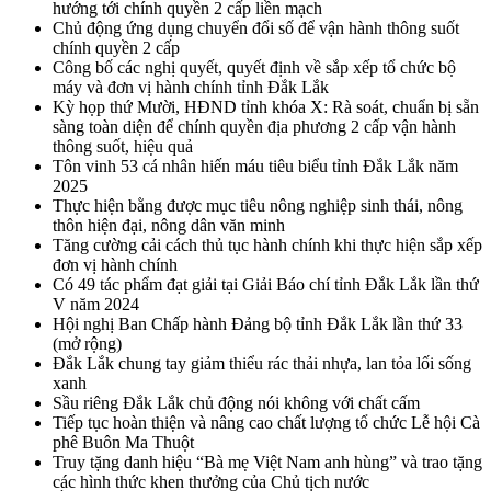
hướng tới chính quyền 2 cấp liền mạch
Chủ động ứng dụng chuyển đổi số để vận hành thông suốt
chính quyền 2 cấp
Công bố các nghị quyết, quyết định về sắp xếp tổ chức bộ
máy và đơn vị hành chính tỉnh Đắk Lắk
Kỳ họp thứ Mười, HĐND tỉnh khóa X: Rà soát, chuẩn bị sẵn
sàng toàn diện để chính quyền địa phương 2 cấp vận hành
thông suốt, hiệu quả
Tôn vinh 53 cá nhân hiến máu tiêu biểu tỉnh Đắk Lắk năm
2025
Thực hiện bằng được mục tiêu nông nghiệp sinh thái, nông
thôn hiện đại, nông dân văn minh
Tăng cường cải cách thủ tục hành chính khi thực hiện sắp xếp
đơn vị hành chính
Có 49 tác phẩm đạt giải tại Giải Báo chí tỉnh Đắk Lắk lần thứ
V năm 2024
Hội nghị Ban Chấp hành Đảng bộ tỉnh Đắk Lắk lần thứ 33
(mở rộng)
Đắk Lắk chung tay giảm thiểu rác thải nhựa, lan tỏa lối sống
xanh
Sầu riêng Đắk Lắk chủ động nói không với chất cấm
Tiếp tục hoàn thiện và nâng cao chất lượng tổ chức Lễ hội Cà
phê Buôn Ma Thuột
Truy tặng danh hiệu “Bà mẹ Việt Nam anh hùng” và trao tặng
các hình thức khen thưởng của Chủ tịch nước