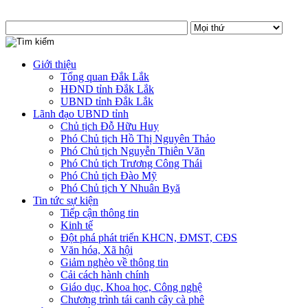
Giới thiệu
Tổng quan Đắk Lắk
HĐND tỉnh Đắk Lắk
UBND tỉnh Đắk Lắk
Lãnh đạo UBND tỉnh
Chủ tịch Đỗ Hữu Huy
Phó Chủ tịch Hồ Thị Nguyên Thảo
Phó Chủ tịch Nguyễn Thiên Văn
Phó Chủ tịch Trương Công Thái
Phó Chủ tịch Đào Mỹ
Phó Chủ tịch Y Nhuân Byă
Tin tức sự kiện
Tiếp cận thông tin
Kinh tế
Đột phá phát triển KHCN, ĐMST, CĐS
Văn hóa, Xã hội
Giảm nghèo về thông tin
Cải cách hành chính
Giáo dục, Khoa học, Công nghệ
Chương trình tái canh cây cà phê