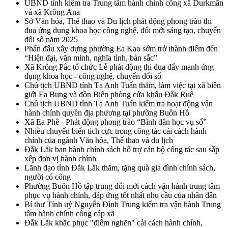
UBND tỉnh kiểm tra Trung tâm hành chính công xã Durkmăn
và xã Krông Ana
Sở Văn hóa, Thể thao và Du lịch phát động phong trào thi
đua ứng dụng khoa học công nghệ, đổi mới sáng tạo, chuyển
đổi số năm 2025
Phấn đấu xây dựng phường Ea Kao sớm trở thành điểm đến
“Hiện đại, văn minh, nghĩa tình, bản sắc”
Xã Krông Pắc tổ chức Lễ phát động thi đua đẩy mạnh ứng
dụng khoa học - công nghệ, chuyển đổi số
Chủ tịch UBND tỉnh Tạ Anh Tuấn thăm, làm việc tại xã biên
giới Ea Bung và đồn Biên phòng cửa khẩu Đắk Ruê
Chủ tịch UBND tỉnh Tạ Anh Tuấn kiểm tra hoạt động vận
hành chính quyền địa phương tại phường Buôn Hồ
Xã Ea Phê - Phát động phong trào “Bình dân học vụ số”
Nhiều chuyển biến tích cực trong công tác cải cách hành
chính của ngành Văn hóa, Thể thao và du lịch
Đắk Lắk ban hành chính sách hỗ trợ cán bộ công tác sau sắp
xếp đơn vị hành chính
Lãnh đạo tỉnh Đắk Lắk thăm, tặng quà gia đình chính sách,
người có công
Phường Buôn Hồ tập trung đổi mới cách vận hành trung tâm
phục vụ hành chính, đáp ứng tốt nhất nhu cầu của nhân dân
Bí thư Tỉnh uỷ Nguyễn Đình Trung kiểm tra vận hành Trung
tâm hành chính công cấp xã
Đắk Lắk khắc phục "điểm nghẽn" cải cách hành chính,