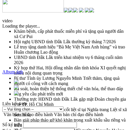
video
Loading the player...
Khám bệnh, cấp phát thuốc miễn phí và tặng quà người dân
xã Cư Pui
Hội nghị UBND tỉnh Đắk Lắk thường kỳ tháng 7/2026
Lễ truy tặng danh hiệu “Bà Mẹ Việt Nam Anh hùng” và trao
Huân chương Lao động
UBND tỉnh Đắk Lắk triển khai nhiệm vụ 6 tháng cuối năm
2026
Kỳ họp thứ Hai, Hội đồng nhân dân tỉnh khóa XI quyết nghị
Album ảnh
nhiều nội dung quan trọng
Bí thư Tỉnh ủy Lương Nguyễn Minh Triết thăm, tặng quà
người có công với cách mạng
Rà soát, hoàn thiện hệ thống thiết chế văn hóa, thể thao đáp
ứng yêu cầu phát triển mới
Thường trực HĐND tỉnh Đắk Lắk gặp mặt Đoàn chuyên gia
Liên kết web
y tế TP. Hồ Chí Minh
Lễ truy điệu và an táng hài cốt liệt sĩ tại Nghĩa trang Liệt sĩ xã
Văn bản chỉ đạo điều hành
Văn bản chỉ đạo điều hành
Sơn Hòa
Bàn giải pháp tháo gỡ khó khăn trong xuất khẩu sầu riêng và
Số ký hiệu
triển khai quy định EUDR