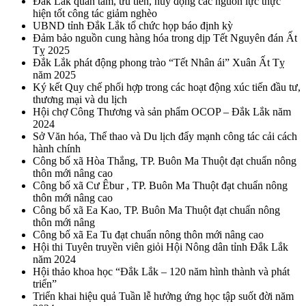
Đắk Lắk quan tâm, ưu tiên, huy động các nguồn lực thực
hiện tốt công tác giảm nghèo
UBND tỉnh Đắk Lắk tổ chức họp báo định kỳ
Đảm bảo nguồn cung hàng hóa trong dịp Tết Nguyên đán Ất
Tỵ 2025
Đắk Lắk phát động phong trào “Tết Nhân ái” Xuân Ất Tỵ
năm 2025
Ký kết Quy chế phối hợp trong các hoạt động xúc tiến đầu tư,
thương mại và du lịch
Hội chợ Công Thương và sản phẩm OCOP – Đắk Lắk năm
2024
Sở Văn hóa, Thể thao và Du lịch đẩy mạnh công tác cải cách
hành chính
Công bố xã Hòa Thắng, TP. Buôn Ma Thuột đạt chuẩn nông
thôn mới nâng cao
Công bố xã Cư Êbur , TP. Buôn Ma Thuột đạt chuẩn nông
thôn mới nâng cao
Công bố xã Ea Kao, TP. Buôn Ma Thuột đạt chuẩn nông
thôn mới nâng
Công bố xã Ea Tu đạt chuẩn nông thôn mới nâng cao
Hội thi Tuyên truyền viên giỏi Hội Nông dân tỉnh Đắk Lắk
năm 2024
Hội thảo khoa học “Đắk Lắk – 120 năm hình thành và phát
triển”
Triển khai hiệu quả Tuần lễ hưởng ứng học tập suốt đời năm