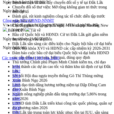
Ngày ban hành:
21/02/2017
Bệnh án điện tử thúc đẩy chuyển đổi số y tế tại Đắk Lắk
Chuyển đổi số thư viện: Mở rộng không gian tri thức trong
Ngày hiệu lực:
thời đại số
Đánh giá, rút kinh nghiệm công tác tổ chức diễn tập trước
Công văn 1072/UBND-NNMT
ngày bầu cử
V/x xử lý đề nghị của Công ty TNHH MTV cà phê Ea Pốk
Chương trình “Gặp gỡ hữu nghị – Friendship Meeting New
Year 2026”
Bản PDF
Tải về
Bầu cử Quốc hội và HĐND: Cử tri Đắk Lắk gửi gắm niềm
Ngày ban hành:
21/02/2017
tin, kỳ vọng vào lá phiếu
Đắk Lắk sẵn sàng các điều kiện cho Ngày hội bầu cử đại biểu
Ngày hiệu lực:
Quốc hội khóa XVI và HĐND các cấp nhiệm kỳ 2026-2031
Đảm bảo cuộc bầu cử đại biểu Quốc hội và đại biểu HĐND
các cấp diễn ra an toàn, hiệu quả, đúng quy định
Các trang trên cổng 1916 của 2.683
Thủ tướng Chính phủ Phạm Minh Chính kiểm tra, chỉ đạo
hoàn thành các dự án cao tốc và thăm khu tái định cư tại Đắk
1891
Lắk
1892
Sôi nổi Hội đua ngựa truyền thống Gò Thì Thùng mừng
1893
Xuân Bính Ngọ 2026
1894
Lãnh đạo tỉnh dâng hương tưởng niệm tại Đập Đồng Cam
1895
đầu Xuân Bính Ngọ
1896
Ngành nông nghiệp phấn đấu tăng trưởng đạt 5,86% trong
1897
năm 2026
1898
UBND tỉnh Đắk Lắk triển khai công tác quốc phòng, quân sự
1899
địa phương năm 2026
1900
Đắk Lắk tập trung toàn lực khắc phục tồn tại IUU, sẵn sàng
1901