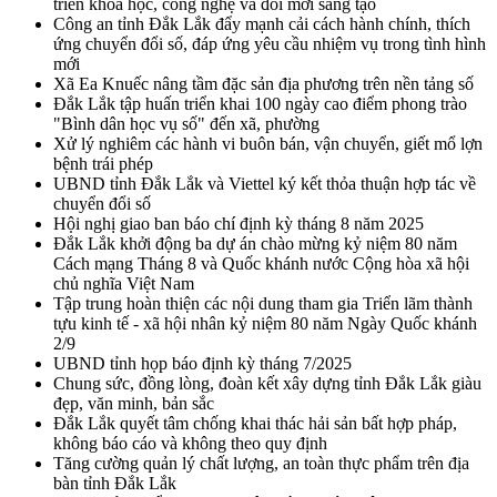
triển khoa học, công nghệ và đổi mới sáng tạo
Công an tỉnh Đắk Lắk đẩy mạnh cải cách hành chính, thích
ứng chuyển đổi số, đáp ứng yêu cầu nhiệm vụ trong tình hình
mới
Xã Ea Knuếc nâng tầm đặc sản địa phương trên nền tảng số
Đắk Lắk tập huấn triển khai 100 ngày cao điểm phong trào
"Bình dân học vụ số" đến xã, phường
Xử lý nghiêm các hành vi buôn bán, vận chuyển, giết mổ lợn
bệnh trái phép
UBND tỉnh Đắk Lắk và Viettel ký kết thỏa thuận hợp tác về
chuyển đổi số
Hội nghị giao ban báo chí định kỳ tháng 8 năm 2025
Đắk Lắk khởi động ba dự án chào mừng kỷ niệm 80 năm
Cách mạng Tháng 8 và Quốc khánh nước Cộng hòa xã hội
chủ nghĩa Việt Nam
Tập trung hoàn thiện các nội dung tham gia Triển lãm thành
tựu kinh tế - xã hội nhân kỷ niệm 80 năm Ngày Quốc khánh
2/9
UBND tỉnh họp báo định kỳ tháng 7/2025
Chung sức, đồng lòng, đoàn kết xây dựng tỉnh Đắk Lắk giàu
đẹp, văn minh, bản sắc
Đắk Lắk quyết tâm chống khai thác hải sản bất hợp pháp,
không báo cáo và không theo quy định
Tăng cường quản lý chất lượng, an toàn thực phẩm trên địa
bàn tỉnh Đắk Lắk