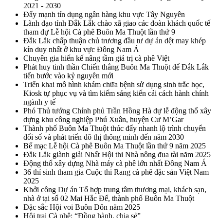
2021 - 2030
Đẩy mạnh tín dụng ngân hàng khu vực Tây Nguyên
Lãnh đạo tỉnh Đắk Lắk chào xã giao các đoàn khách quốc tế
tham dự Lễ hội Cà phê Buôn Ma Thuột lần thứ 9
Đắk Lắk chấp thuận chủ trương đầu tư dự án dệt may khép
kín duy nhất ở khu vực Đông Nam Á
Chuyên gia hiến kế nâng tầm giá trị cà phê Việt
Phát huy tinh thần Chiến thắng Buôn Ma Thuột để Đắk Lắk
tiến bước vào kỷ nguyên mới
Triển khai mô hình khám chữa bệnh sử dụng sinh trắc học,
Kiosk tự phục vụ và tìm kiếm sáng kiến cải cách hành chính
ngành y tế
Phó Thủ tướng Chính phủ Trần Hồng Hà dự lễ động thổ xây
dựng khu công nghiệp Phú Xuân, huyện Cư M’Gar
Thành phố Buôn Ma Thuột thúc đẩy nhanh lộ trình chuyển
đổi số và phát triển đô thị thông minh đến năm 2030
Bế mạc Lễ hội Cà phê Buôn Ma Thuột lần thứ 9 năm 2025
Đắk Lắk giành giải Nhất Hội thi Nhà nông đua tài năm 2025
Động thổ xây dựng Nhà máy cà phê lớn nhất Đông Nam Á
36 thí sinh tham gia Cuộc thi Rang cà phê đặc sản Việt Nam
2025
Khởi công Dự án Tổ hợp trung tâm thương mại, khách sạn,
nhà ở tại số 02 Mai Hắc Đế, thành phố Buôn Ma Thuột
Đặc sắc Hội voi Buôn Đôn năm 2025
Hội trại Cà phê: “Đồng hành, chia sẻ”