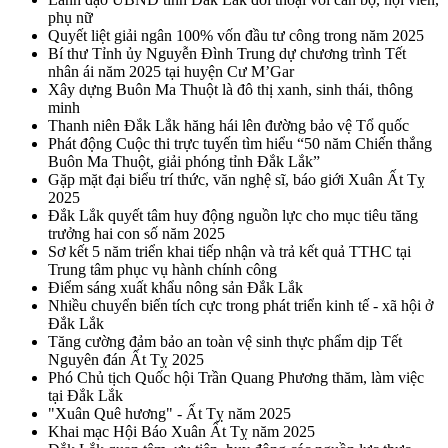
phụ nữ
Quyết liệt giải ngân 100% vốn đầu tư công trong năm 2025
Bí thư Tỉnh ủy Nguyễn Đình Trung dự chương trình Tết
nhân ái năm 2025 tại huyện Cư M’Gar
Xây dựng Buôn Ma Thuột là đô thị xanh, sinh thái, thông
minh
Thanh niên Đắk Lắk hăng hái lên đường bảo vệ Tổ quốc
Phát động Cuộc thi trực tuyến tìm hiểu “50 năm Chiến thắng
Buôn Ma Thuột, giải phóng tỉnh Đắk Lắk”
Gặp mặt đại biểu trí thức, văn nghệ sĩ, báo giới Xuân Ất Tỵ
2025
Đắk Lắk quyết tâm huy động nguồn lực cho mục tiêu tăng
trưởng hai con số năm 2025
Sơ kết 5 năm triển khai tiếp nhận và trả kết quả TTHC tại
Trung tâm phục vụ hành chính công
Điểm sáng xuất khẩu nông sản Đắk Lắk
Nhiều chuyển biến tích cực trong phát triển kinh tế - xã hội ở
Đắk Lắk
Tăng cường đảm bảo an toàn vệ sinh thực phẩm dịp Tết
Nguyên đán Ất Tỵ 2025
Phó Chủ tịch Quốc hội Trần Quang Phương thăm, làm việc
tại Đắk Lắk
"Xuân Quê hương" - Ất Tỵ năm 2025
Khai mạc Hội Báo Xuân Ất Tỵ năm 2025