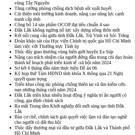
vùng Tây Nguyên
Tăng cường phòng chống dịch bệnh sốt xuất huyết
Cải thiện môi trường kinh doanh, nâng cao năng lực cạnh
tranh cấp tỉnh
Công bố 14 sản phẩm OCOP đạt tiêu chuẩn 4 sao
Đắk Lắk không ngừng nỗ lực xây dựng nông thôn mới
Kết nối cung cầu giữa tỉnh Đắk Lắk, Trà Vinh và Sóc Trăng
Đoàn khảo sát của Học viện Chính trị quốc gia Hồ Chí Minh
làm việc với Thường trực Tỉnh ủy
Thúc đẩy giao thương vùng biên giới huyện Ea Súp
Nâng cao trách nhiệm của người đứng đầu trong chỉ đạo hoàn
thành kế hoạch phát triển kinh tế -xã hội năm 2024
Sơ kết 6 tháng đầu năm thực hiện Đề án 06
Kỳ họp thứ Tám HĐND tỉnh khóa X thông qua 21 Nghị
quyết quan trọng
Triển khai công tác phòng chống thiên tai và tìm kiếm cứu
nạn những tháng cuối năm 2024
Đắk Lắk triển khai nhiều hoạt động ý nghĩa tri ân người có
công, gia đình chính sách
Ra mắt Trung tâm Khởi nghiệp đổi mới sáng tạo tỉnh Đắk
Lắk
Bàn cơ chế, chính sách giải quyết việc làm và đào tạo nghề
cho người có đất thu hồi
Thúc đẩy thương mại và đầu tư giữa Đắk Lắk và Thành phố
Hồ Chí Minh