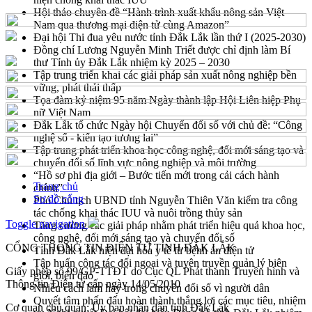
Hội thảo chuyên đề “Hành trình xuất khẩu nông sản Việt
Nam qua thương mại điện tử cùng Amazon”
Đại hội Thi đua yêu nước tỉnh Đắk Lắk lần thứ I (2025-2030)
Đồng chí Lương Nguyễn Minh Triết được chỉ định làm Bí
thư Tỉnh ủy Đắk Lắk nhiệm kỳ 2025 – 2030
Tập trung triển khai các giải pháp sản xuất nông nghiệp bền
vững, phát thải thấp
Tọa đàm kỷ niệm 95 năm Ngày thành lập Hội Liên hiệp Phụ
nữ Việt Nam
Đắk Lắk tổ chức Ngày hội Chuyển đổi số với chủ đề: “Công
nghệ số - kiến tạo tương lai”
Tập trung phát triển khoa học công nghệ, đổi mới sáng tạo và
chuyển đổi số lĩnh vực nông nghiệp và môi trường
“Hồ sơ phi địa giới – Bước tiến mới trong cải cách hành
Trang chủ
chính”
Sơ đồ cổng
Phó Chủ tịch UBND tỉnh Nguyễn Thiên Văn kiểm tra công
tác chống khai thác IUU và nuôi trồng thủy sản
Toggle navigation
Tăng cường các giải pháp nhằm phát triển hiệu quả khoa học,
công nghệ, đổi mới sáng tạo và chuyển đổi số
CỔNG THÔNG TIN ĐIỆN TỬ TỈNH ĐẮK LẮK
Tỉnh Đắk Lắk hiện đại hóa y tế từ bệnh án điện tử
Tập huấn công tác đối ngoại và tuyên truyền quản lý biên
Giấy phép số 99/GP-TTĐT do Cục QL Phát thanh Truyền hình và
giới, biển đảo
Thông tin Điện tử cấp ngày 14/05/2010
Nhiều cách làm hay trong chuyển đổi số vì người dân
Quyết tâm phấn đấu hoàn thành thắng lợi các mục tiêu, nhiệm
Cơ quan chủ quản: Ủy ban nhân dân tỉnh Đắk Lắk