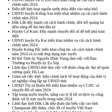
chính năm 2024
Điều tiết linh hoạt nguồn nước thủy điện vào mùa khô
UBND huyện Krông Ana triển khai nhiệm vụ cải cách hành
chính năm 2024
Đắk Lắk đẩy mạnh cải cách hành chính, liên kết quảng bá
tiềm năng để thu hút đầu tư
Huyện Cư Kuin: Đẩy mạnh chuyển đổi số để bứt phá toàn
diện
UBND huyện Ea Kar triển khai nhiệm vụ cải cách hành
chính năm 2024
Huyện Krông Pắc triển khai công tác cải cách hành chính
năm 2024 và ra mắt ứng dụng trực tuyến
Bí thư Tỉnh ủy Nguyễn Đình Trung làm việc với Ban
Thường vụ Huyện ủy Ea Súp
Lãnh đạo UBND tỉnh làm việc với đoàn công tác đại sứ quán
vương quốc Hà Lan
Giám sát việc thực hiện chính sách về hoạt động của đơn vị
sự nghiệp công lập tại UBND tỉnh
UBND Thị xã Buôn Hồ triển khai nhiệm vụ CCHC và
chuyển đổi số năm 2024
Tập trung tuyên truyền, nâng cao tỷ lệ hồ sơ dịch vụ công
được xử lý trực tuyến trong năm 2024
Lãnh đạo tỉnh Đắk Lắk tiếp đoàn đại biểu cấp cao tỉnh
Champasak đến thăm, chúc tết cổ truyền Việt Nam