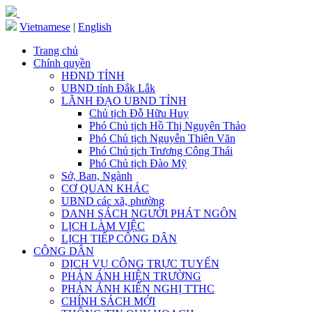
Vietnamese
|
English
Trang chủ
Chính quyền
HĐND TỈNH
UBND tỉnh Đắk Lắk
LÃNH ĐẠO UBND TỈNH
Chủ tịch Đỗ Hữu Huy
Phó Chủ tịch Hồ Thị Nguyên Thảo
Phó Chủ tịch Nguyễn Thiên Văn
Phó Chủ tịch Trương Công Thái
Phó Chủ tịch Đào Mỹ
Sở, Ban, Ngành
CƠ QUAN KHÁC
UBND các xã, phường
DANH SÁCH NGƯỜI PHÁT NGÔN
LỊCH LÀM VIỆC
LỊCH TIẾP CÔNG DÂN
CÔNG DÂN
DỊCH VỤ CÔNG TRỰC TUYẾN
PHẢN ÁNH HIỆN TRƯỜNG
PHẢN ÁNH KIẾN NGHỊ TTHC
CHÍNH SÁCH MỚI