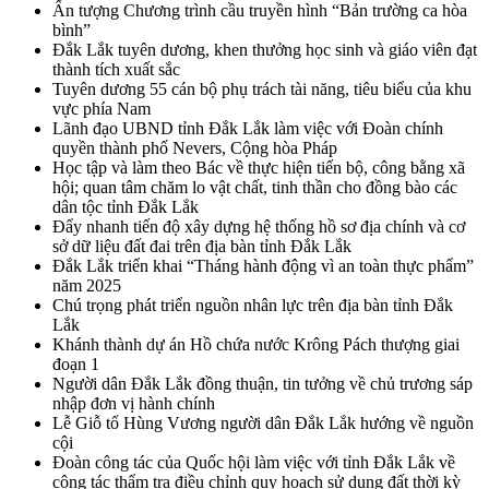
Ấn tượng Chương trình cầu truyền hình “Bản trường ca hòa
bình”
Đắk Lắk tuyên dương, khen thưởng học sinh và giáo viên đạt
thành tích xuất sắc
Tuyên dương 55 cán bộ phụ trách tài năng, tiêu biểu của khu
vực phía Nam
Lãnh đạo UBND tỉnh Đắk Lắk làm việc với Đoàn chính
quyền thành phố Nevers, Cộng hòa Pháp
Học tập và làm theo Bác về thực hiện tiến bộ, công bằng xã
hội; quan tâm chăm lo vật chất, tinh thần cho đồng bào các
dân tộc tỉnh Đắk Lắk
Đẩy nhanh tiến độ xây dựng hệ thống hồ sơ địa chính và cơ
sở dữ liệu đất đai trên địa bàn tỉnh Đắk Lắk
Đắk Lắk triển khai “Tháng hành động vì an toàn thực phẩm”
năm 2025
Chú trọng phát triển nguồn nhân lực trên địa bàn tỉnh Đắk
Lắk
Khánh thành dự án Hồ chứa nước Krông Pách thượng giai
đoạn 1
Người dân Đắk Lắk đồng thuận, tin tưởng về chủ trương sáp
nhập đơn vị hành chính
Lễ Giỗ tổ Hùng Vương người dân Đắk Lắk hướng về nguồn
cội
Đoàn công tác của Quốc hội làm việc với tỉnh Đắk Lắk về
công tác thẩm tra điều chỉnh quy hoạch sử dụng đất thời kỳ