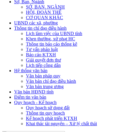
Sở, Ban, Ngành
SỞ, BAN, NGÀNH
HỘI, ĐOÀN THỂ
CƠ QUAN KHÁC
UBND các xã, phường
Thông tin chỉ đạo điều hành
Lịch làm việc của UBND tỉnh
Khen thưởng, xử phạt HC
Thông tin báo cáo thống kê
Tư vấn pháp luật
Báo cáo KTXH
Giải quyết đơn thư
Lịch tiếp công dân
Hệ thống văn bản
Văn bản pháp quy
Văn bản chỉ đạo điều hành
Văn bản trung ương
Văn bản HĐND tỉnh
Điểm tin văn bản
Quy hoạch - Kế hoạch
Quy hoạch sử dụng đất
Thông tin quy hoạch
Kế hoạch phát triển KTXH
Khai thác tài nguyên – Xử lý chất thải