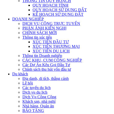
THÔNG TIN QUY HOẠCH
QUY HOẠCH TỈNH
QUY HOẠCH SỬ DỤNG ĐẤT
KẾ HOẠCH SỬ DỤNG ĐẤT
DOANH NGHIỆP
DỊCH VỤ CÔNG TRỰC TUYẾN
PHẢN ÁNH KIẾN NGHỊ
CHÍNH SÁCH MỚI
Thông tin xúc tiến
XÚC TIẾN ĐẦU TƯ
XÚC TIẾN THƯƠNG MẠI
XÚC TIẾN DU LỊCH
Thông tin Doanh nghiệp
CÁC KHU, CỤM CÔNG NGHIỆP
Các Dự Án Kêu Gọi Đầu Tư
Chính sách thu hút vốn đầu tư
Du khách
Địa danh, di tích, thắng cảnh
Lễ hội
Các tuyến du lịch
Dịch vụ du lịch
Dịch Vụ Công Cộng
Khách sạn, nhà nghỉ
Nhà hàng, Quán ăn
BẢO TÀNG