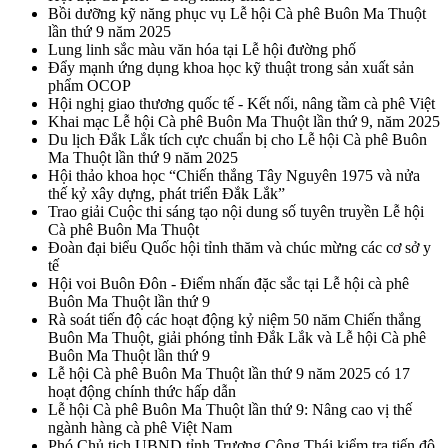
Bồi dưỡng kỹ năng phục vụ Lễ hội Cà phê Buôn Ma Thuột
lần thứ 9 năm 2025
Lung linh sắc màu văn hóa tại Lễ hội đường phố
Đẩy mạnh ứng dụng khoa học kỹ thuật trong sản xuất sản
phẩm OCOP
Hội nghị giao thương quốc tế - Kết nối, nâng tầm cà phê Việt
Khai mạc Lễ hội Cà phê Buôn Ma Thuột lần thứ 9, năm 2025
Du lịch Đắk Lắk tích cực chuẩn bị cho Lễ hội Cà phê Buôn
Ma Thuột lần thứ 9 năm 2025
Hội thảo khoa học “Chiến thắng Tây Nguyên 1975 và nửa
thế kỷ xây dựng, phát triển Đắk Lắk”
Trao giải Cuộc thi sáng tạo nội dung số tuyên truyền Lễ hội
Cà phê Buôn Ma Thuột
Đoàn đại biểu Quốc hội tỉnh thăm và chúc mừng các cơ sở y
tế
Hội voi Buôn Đôn - Điểm nhấn đặc sắc tại Lễ hội cà phê
Buôn Ma Thuột lần thứ 9
Rà soát tiến độ các hoạt động kỷ niệm 50 năm Chiến thắng
Buôn Ma Thuột, giải phóng tỉnh Đắk Lắk và Lễ hội Cà phê
Buôn Ma Thuột lần thứ 9
Lễ hội Cà phê Buôn Ma Thuột lần thứ 9 năm 2025 có 17
hoạt động chính thức hấp dẫn
Lễ hội Cà phê Buôn Ma Thuột lần thứ 9: Nâng cao vị thế
ngành hàng cà phê Việt Nam
Phó Chủ tịch UBND tỉnh Trương Công Thái kiểm tra tiến độ