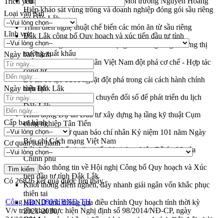
Thứ trưởng Bộ Nông nghiệp và Môi trường Nguyễn Hoàng
Trích yếu
Hiệp khảo sát vùng trồng và doanh nghiệp đóng gói sầu riêng
Loại văn bản
tại Đắk Lắk
Trình diễn nghệ thuật chế biến các món ăn từ sầu riêng
Lĩnh vực
Đắk Lắk công bố Quy hoạch và xúc tiến đầu tư tỉnh
Ngành cá ngừ Đắk Lắk chủ động thích ứng để giữ vững thị
trường xuất khẩu
Ngày ban hành
Diễn đàn Kinh tế tư nhân Việt Nam đột phá cơ chế - Hợp tác
công tư
Đề án 06 tạo bước ngoặt đột phá trong cải cách hành chính
Ngày hiệu lực
tỉnh Đắk Lắk
Kết nối tour, đẩy mạnh chuyển đổi số để phát triển du lịch
Đắk Lắk
Khởi động Dự án Đầu tư xây dựng hạ tầng kỹ thuật Cụm
Cấp ban hành
công nghiệp Tân Tiến
Gặp mặt các cơ quan báo chí nhân Kỷ niệm 101 năm Ngày
Báo chí Cách mạng Việt Nam
Cơ quan ban hành
Đắk Lắk sơ kết 4 năm triển khai thực hiện Đề án 06 của
Chính phủ
Họp báo thông tin về Hội nghị Công bố Quy hoạch và Xúc
tiến đầu tư tỉnh Đắk Lắk
Có
26826
kết quả được tìm thấy
Khơi thông điểm nghẽn, đẩy nhanh giải ngân vốn khắc phục
thiên tai
Công văn 1080/UBND-TH
HĐND tỉnh thông qua điều chỉnh Quy hoạch tỉnh thời kỳ
V/v triển khai thực hiện Nghị định số 98/2014/NĐ-CP, ngày
2021-2030