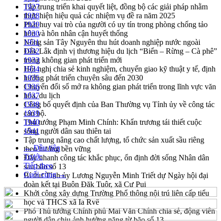
Tập trung triển khai quyết liệt, đồng bộ các giải pháp nhằm
1927
thực hiện hiệu quả các nhiệm vụ đề ra năm 2025
1928
Phát huy vai trò của người có uy tín trong phòng chống tảo
1929
hôn và hôn nhân cận huyết thống
1930
Nông sản Tây Nguyên thu hút doanh nghiệp nước ngoài
1931
Đắk Lắk định vị thương hiệu du lịch “Biển – Rừng – Cà phê”
1932
trong không gian phát triển mới
1933
Hội nghị chia sẻ kinh nghiệm, chuyển giao kỹ thuật y tế, định
1934
hướng phát triển chuyên sâu đến 2030
1935
Chuyển đổi số mở ra không gian phát triển trong lĩnh vực văn
1936
hóa, du lịch
1937
Công bố quyết định của Ban Thường vụ Tỉnh ủy về công tác
1938
cán bộ.
1939
Thủ tướng Phạm Minh Chính: Khẩn trương tái thiết cuộc
1940
sống người dân sau thiên tai
1941
Tập trung nâng cao chất lượng, tổ chức sản xuất sầu riêng
← Đầu tiên
theo hướng bền vững
Trước
Đẩy nhanh công tác khắc phục, ổn định đời sống Nhân dân
Tiếp theo
sau bão số 13
Cuối cùng →
Bí thư Tỉnh ủy Lương Nguyễn Minh Triết dự Ngày hội đại
đoàn kết tại Buôn Đăk Tuôr, xã Cư Pui
Khởi công xây dựng Trường Phổ thông nội trú liên cấp tiểu
học và THCS xã Ia Rvê
Phó Thủ tướng Chính phủ Mai Văn Chính chia sẻ, động viên
người dân chịu ảnh hưởng nặng từ bão số 13