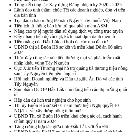
Tổng kết công tác Xây dựng Đảng nhiệm kỳ 2020 - 2025
Lãnh đạo tỉnh thăm, chúc Tết các doanh nghiệp, đơn vị trên
địa bàn tỉnh
Tọa đàm chào mừng 69 năm Ngày Thầy thuốc Việt Nam
Tiện ích từ thông báo lưu trú qua phần mềm ASM
Nâng cao tỷ lệ người dân sử dụng dịch vụ công trực tuyến
Đẩy nhanh tiến độ cài đặt, kích hoạt định danh điện tử
Tiềm năng của Đắk Lắk cơ hội của các nhà đầu tư
UBND thị xã Buôn Hồ sơ kết và triển khai Đề án 06 năm
2024
Thúc đẩy công tác xúc tiến thương mại và phát triển xuất
nhập khẩu vùng Tây Nguyên
Cục Xúc tiến Thương mại hỗ trợ quảng bá thương hiệu nông
sản Tây Nguyên trên nền tảng số
Hội nghị Doanh nghiệp và Đầu tư giữa Ấn Độ và các tỉnh
Tây Nguyên
Sản phẩm OCOP Đắk Lắk chủ động tiếp cận thị trường quốc
tế
Hấp dẫn du lịch trải nghiệm cho học sinh
Thị ủy Buôn Hồ sơ kết 01 năm thực hiện Nghị quyết 10-
NQ/TU về xây dựng nông thôn mới
UBND Thị xã Buôn Hồ triển khai công tác cải cách hành
chính quý II năm 2024
Tăng cường hợp tác giữa tỉnh Đắk Lắk với Ấn Độ
UBND huyện Ea H’Leo triển khai công tác cải cách hành