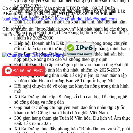
vụ Nghị quyết Đại hội đại biểu Đảng bộ tỉnh Đắk Lắk nhiệm
kỳ 2025-2030
Cơ quan thường trực: Văn phòng UBND tỉnh - 09 Lê Duẩn -
Khai mạc trọng thể Đại hội đại biểu Đảng bộ tỉnh Đắk Lắk
P.Buôn Ma Thuột - Đắk Lắk.
SĐT:
0262.859.9699
Email:
lần thứ I, nhiệm kỳ 2025 - 2030
banbientap@daklak.gov.vn hoặc congttdtdaklak@gmail.com
Đắk Lắk hoàn thành mục tiêu xóa nhà tạm, nhà dột nát năm
2025
Ghi rõ nguồn tin "http://daklak.gov.vn" khi phát hành lại các thông
Phiên trù bị Đại hội đại biểu Đảng bộ tỉnh Đắk Lắk lần thứ I,
tin từ Cổng TTĐT này
nhiệm kỳ 2025-2030
Hiệp hội Doanh nhân Đắk Lắk cần tiên phong trong chuyển
đổi số, kiến tạo môi trường kinh doanh công bằng, minh bạch
Họp Ban Chỉ đạo Quốc gia về chống khai thác hải sản bất
hợp pháp, không báo cáo và không theo quy định
Đại hội Đảng bộ cấp cơ sở góp phần vào thanh công Đại hội
đại biểu Đảng bộ tỉnh lần thứ nhất, nhiệm kỳ 2025-2030
Đã kết nối EMC
Lực lượng vũ trang tỉnh Đắk Lắk kỷ niệm 80 năm thành lập
và đón nhận Huân chương Bảo vệ Tổ quốc hạng Nhì
Hội nghị chuyên đề về công tác khuyến nông trong tình hình
mới
Xã Ea Drăng phổ cập kỹ năng số cho cán bộ, Tổ công nghệ
số cộng đồng và nông dân
Gặp mặt các đồng chí nguyên lãnh đạo tỉnh nhân dịp Quốc
khánh nước Cộng hòa xã hội chủ nghĩa Việt Nam
300 gian hàng tham gia Tuần lễ Văn hóa, Du lịch và Ẩm thực
Đắk Lắk năm 2025
Xã Ea Drăng thúc đẩy phong trào “Bình dân học vụ số”, phát