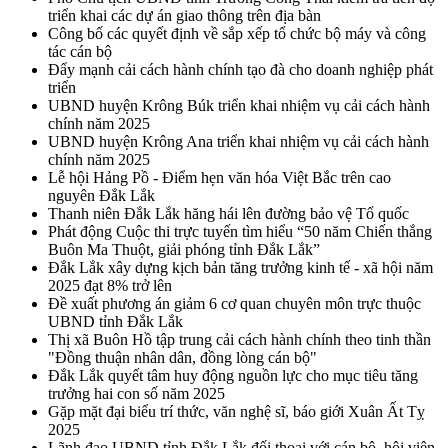
triển khai các dự án giao thông trên địa bàn
Công bố các quyết định về sắp xếp tổ chức bộ máy và công
tác cán bộ
Đẩy mạnh cải cách hành chính tạo đà cho doanh nghiệp phát
triển
UBND huyện Krông Búk triển khai nhiệm vụ cải cách hành
chính năm 2025
UBND huyện Krông Ana triển khai nhiệm vụ cải cách hành
chính năm 2025
Lễ hội Hảng Pồ - Điểm hẹn văn hóa Việt Bắc trên cao
nguyên Đắk Lắk
Thanh niên Đắk Lắk hăng hái lên đường bảo vệ Tổ quốc
Phát động Cuộc thi trực tuyến tìm hiểu “50 năm Chiến thắng
Buôn Ma Thuột, giải phóng tỉnh Đắk Lắk”
Đắk Lắk xây dựng kịch bản tăng trưởng kinh tế - xã hội năm
2025 đạt 8% trở lên
Đề xuất phương án giảm 6 cơ quan chuyên môn trực thuộc
UBND tỉnh Đắk Lắk
Thị xã Buôn Hồ tập trung cải cách hành chính theo tinh thần
"Đồng thuận nhân dân, đồng lòng cán bộ"
Đắk Lắk quyết tâm huy động nguồn lực cho mục tiêu tăng
trưởng hai con số năm 2025
Gặp mặt đại biểu trí thức, văn nghệ sĩ, báo giới Xuân Ất Tỵ
2025
Lãnh đạo UBND tỉnh Đắk Lắk đối thoại với cán bộ, hội viên,