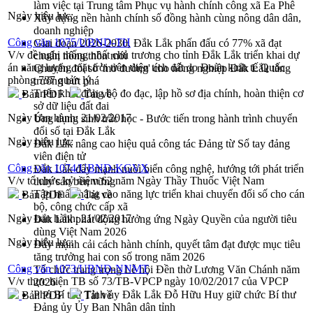
làm việc tại Trung tâm Phục vụ hành chính công xã Ea Phê
Ngày hiệu lực:
Xây dựng nền hành chính số đồng hành cùng nông dân dân,
doanh nghiệp
Công văn 1075/UBND-TH
Giai đoạn 2026-2030, Đắk Lắk phấn đấu có 77% xã đạt
V/v đề nghị thống nhất chủ trương cho tỉnh Đắk Lắk triển khai dự
chuẩn nông thôn mới
án năng lượng mặt trời trên diện tích đất do Đoàn kinh tế Quốc
Chuyển đổi số 'mở đường' cho nông nghiệp Đắk Lắk tăng
phòng 737 quản lý
trưởng bứt phá
Triển khai đồng bộ đo đạc, lập hồ sơ địa chính, hoàn thiện cơ
Bản PDF
Tải về
sở dữ liệu đất đai
Ngày ban hành:
21/02/2017
Ứng dụng sinh trắc học - Bước tiến trong hành trình chuyển
đổi số tại Đắk Lắk
Ngày hiệu lực:
Đắk Lắk nâng cao hiệu quả công tác Đảng từ Sổ tay đảng
viên điện tử
Công văn 1074/UBND-KGVX
Đắk Lắk đẩy mạnh nuôi biển công nghệ, hướng tới phát triển
V/v tổ chức kỷ niệm 62 năm Ngày Thầy Thuốc Việt Nam
thủy sản bền vững
Tập huấn nâng cao năng lực triển khai chuyển đổi số cho cán
Bản PDF
Tải về
bộ, công chức cấp xã
Ngày ban hành:
21/02/2017
Đắk Lắk phát động hưởng ứng Ngày Quyền của người tiêu
dùng Việt Nam 2026
Ngày hiệu lực:
Đẩy mạnh cải cách hành chính, quyết tâm đạt được mục tiêu
tăng trưởng hai con số trong năm 2026
Công văn 1073/UBND-NNMT
Tổ chức trang trọng Lễ hội Đền thờ Lương Văn Chánh năm
V/v thực hiện TB số 73/TB-VPCP ngày 10/02/2017 của VPCP
2026
Phó Bí thư Tỉnh ủy Đắk Lắk Đỗ Hữu Huy giữ chức Bí thư
Bản PDF
Tải về
Đảng ủy Ủy Ban Nhân dân tỉnh