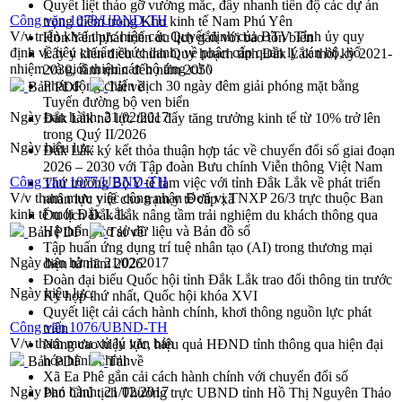
Quyết liệt tháo gỡ vướng mắc, đẩy nhanh tiến độ các dự án
Công văn 1078/UBND-TH
trọng điểm trong Khu kinh tế Nam Phú Yên
V/v triển khai thực hiện các Quyết định của BTV Tỉnh ủy quy
Hòn Yến phát triển du lịch gắn với bảo tồn biển
định về tiêu chuẩn chức danh; về phân cấp quản lý cán bộ, bổ
Lấy ý kiến điều chỉnh Quy hoạch tỉnh Đắk Lắk thời kỳ 2021-
nhiệm và giới thiệu cán bộ ứng cử \
2030, tầm nhìn đến năm 2050
Phát động chiến dịch 30 ngày đêm giải phóng mặt bằng
Bản PDF
Tải về
Tuyến đường bộ ven biển
Ngày ban hành:
21/02/2017
Đắk Lắk nỗ lực thúc đẩy tăng trưởng kinh tế từ 10% trở lên
trong Quý II/2026
Ngày hiệu lực:
Đắk Lắk ký kết thỏa thuận hợp tác về chuyển đổi số giai đoạn
2026 – 2030 với Tập đoàn Bưu chính Viễn thông Việt Nam
Công văn 1077/UBND-TH
Thứ trưởng Bộ Y tế làm việc với tỉnh Đắk Lắk về phát triển
V/v tham mưu việc công nhận Đơn vị TNXP 26/3 trực thuộc Ban
nhân lực y tế cho trạm y tế cấp xã
kinh tế mới Đắk Lắk
Du lịch Đắk Lắk nâng tầm trải nghiệm du khách thông qua
Hệ thống cơ sở dữ liệu và Bản đồ số
Bản PDF
Tải về
Tập huấn ứng dụng trí tuệ nhân tạo (AI) trong thương mại
Ngày ban hành:
21/02/2017
điện tử năm 2026
Đoàn đại biểu Quốc hội tỉnh Đắk Lắk trao đổi thông tin trước
Ngày hiệu lực:
Kỳ họp thứ nhất, Quốc hội khóa XVI
Quyết liệt cải cách hành chính, khơi thông nguồn lực phát
Công văn 1076/UBND-TH
triển
V/v tham mưu xử lý văn bản
Nâng cao hiệu lực, hiệu quả HĐND tỉnh thông qua hiện đại
hóa hành chính
Bản PDF
Tải về
Xã Ea Phê gắn cải cách hành chính với chuyển đổi số
Ngày ban hành:
21/02/2017
Phó Chủ tịch Thường trực UBND tỉnh Hồ Thị Nguyên Thảo