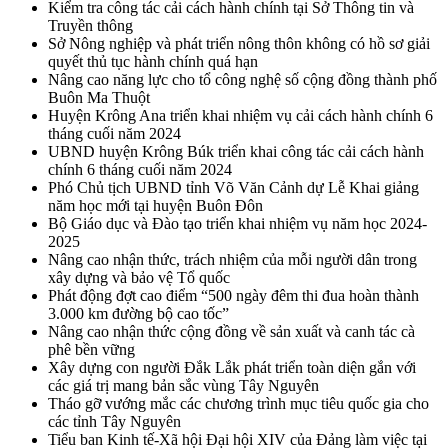
Kiểm tra công tác cải cách hành chính tại Sở Thông tin và
Truyền thông
Sở Nông nghiệp và phát triển nông thôn không có hồ sơ giải
quyết thủ tục hành chính quá hạn
Nâng cao năng lực cho tổ công nghệ số cộng đồng thành phố
Buôn Ma Thuột
Huyện Krông Ana triển khai nhiệm vụ cải cách hành chính 6
tháng cuối năm 2024
UBND huyện Krông Búk triển khai công tác cải cách hành
chính 6 tháng cuối năm 2024
Phó Chủ tịch UBND tỉnh Võ Văn Cảnh dự Lễ Khai giảng
năm học mới tại huyện Buôn Đôn
Bộ Giáo dục và Đào tạo triển khai nhiệm vụ năm học 2024-
2025
Nâng cao nhận thức, trách nhiệm của mỗi người dân trong
xây dựng và bảo vệ Tổ quốc
Phát động đợt cao điểm “500 ngày đêm thi đua hoàn thành
3.000 km đường bộ cao tốc”
Nâng cao nhận thức cộng đồng về sản xuất và canh tác cà
phê bền vững
Xây dựng con người Đắk Lắk phát triển toàn diện gắn với
các giá trị mang bản sắc vùng Tây Nguyên
Tháo gỡ vướng mắc các chương trình mục tiêu quốc gia cho
các tỉnh Tây Nguyên
Tiểu ban Kinh tế-Xã hội Đại hội XIV của Đảng làm việc tại