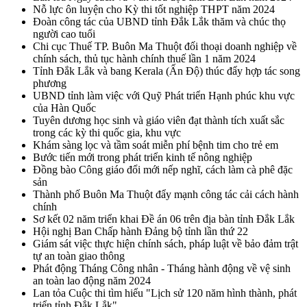
Nỗ lực ôn luyện cho Kỳ thi tốt nghiệp THPT năm 2024
Đoàn công tác của UBND tỉnh Đắk Lắk thăm và chúc thọ
người cao tuổi
Chi cục Thuế TP. Buôn Ma Thuột đối thoại doanh nghiệp về
chính sách, thủ tục hành chính thuế lần 1 năm 2024
Tỉnh Đắk Lắk và bang Kerala (Ấn Độ) thúc đẩy hợp tác song
phương
UBND tỉnh làm việc với Quỹ Phát triển Hạnh phúc khu vực
của Hàn Quốc
Tuyên dương học sinh và giáo viên đạt thành tích xuất sắc
trong các kỳ thi quốc gia, khu vực
Khám sàng lọc và tầm soát miễn phí bệnh tim cho trẻ em
Bước tiến mới trong phát triển kinh tế nông nghiệp
Đồng bào Công giáo đổi mới nếp nghĩ, cách làm cà phê đặc
sản
Thành phố Buôn Ma Thuột đẩy mạnh công tác cải cách hành
chính
Sơ kết 02 năm triển khai Đề án 06 trên địa bàn tỉnh Đắk Lắk
Hội nghị Ban Chấp hành Đảng bộ tỉnh lần thứ 22
Giám sát việc thực hiện chính sách, pháp luật về bảo đảm trật
tự an toàn giao thông
Phát động Tháng Công nhân - Tháng hành động về vệ sinh
an toàn lao động năm 2024
Lan tỏa Cuộc thi tìm hiểu "Lịch sử 120 năm hình thành, phát
triển tỉnh Đắk Lắk"