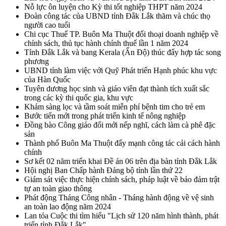
Nỗ lực ôn luyện cho Kỳ thi tốt nghiệp THPT năm 2024
Đoàn công tác của UBND tỉnh Đắk Lắk thăm và chúc thọ
người cao tuổi
Chi cục Thuế TP. Buôn Ma Thuột đối thoại doanh nghiệp về
chính sách, thủ tục hành chính thuế lần 1 năm 2024
Tỉnh Đắk Lắk và bang Kerala (Ấn Độ) thúc đẩy hợp tác song
phương
UBND tỉnh làm việc với Quỹ Phát triển Hạnh phúc khu vực
của Hàn Quốc
Tuyên dương học sinh và giáo viên đạt thành tích xuất sắc
trong các kỳ thi quốc gia, khu vực
Khám sàng lọc và tầm soát miễn phí bệnh tim cho trẻ em
Bước tiến mới trong phát triển kinh tế nông nghiệp
Đồng bào Công giáo đổi mới nếp nghĩ, cách làm cà phê đặc
sản
Thành phố Buôn Ma Thuột đẩy mạnh công tác cải cách hành
chính
Sơ kết 02 năm triển khai Đề án 06 trên địa bàn tỉnh Đắk Lắk
Hội nghị Ban Chấp hành Đảng bộ tỉnh lần thứ 22
Giám sát việc thực hiện chính sách, pháp luật về bảo đảm trật
tự an toàn giao thông
Phát động Tháng Công nhân - Tháng hành động về vệ sinh
an toàn lao động năm 2024
Lan tỏa Cuộc thi tìm hiểu "Lịch sử 120 năm hình thành, phát
triển tỉnh Đắk Lắk"