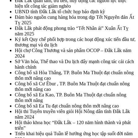
Đắk Lắk quan tâm, ưu tiên, huy động các nguồn lực thực
hiện tốt công tác giảm nghèo
UBND tỉnh Đắk Lắk tổ chức họp báo định kỳ
Đảm bảo nguồn cung hàng hóa trong dịp Tết Nguyên đán Ất
Tỵ 2025
Đắk Lắk phát động phong trào “Tết Nhân ái” Xuân Ất Tỵ
năm 2025
Ký kết Quy chế phối hợp trong các hoạt động xúc tiến đầu tư,
thương mại và du lịch
Hội chợ Công Thương và sản phẩm OCOP – Đắk Lắk năm
2024
Sở Văn hóa, Thể thao và Du lịch đẩy mạnh công tác cải cách
hành chính
Công bố xã Hòa Thắng, TP. Buôn Ma Thuột đạt chuẩn nông
thôn mới nâng cao
Công bố xã Cư Êbur , TP. Buôn Ma Thuột đạt chuẩn nông
thôn mới nâng cao
Công bố xã Ea Kao, TP. Buôn Ma Thuột đạt chuẩn nông
thôn mới nâng
Công bố xã Ea Tu đạt chuẩn nông thôn mới nâng cao
Hội thi Tuyên truyền viên giỏi Hội Nông dân tỉnh Đắk Lắk
năm 2024
Hội thảo khoa học “Đắk Lắk – 120 năm hình thành và phát
triển”
Triển khai hiệu quả Tuần lễ hưởng ứng học tập suốt đời năm