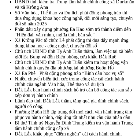
UBND tỉnh kiểm tra Trung tâm hành chính công xã Durkmăn
và xã Krông Ana
Sở Văn hóa, Thể thao và Du lịch phát động phong trào thi
đua ứng dụng khoa học công nghệ, đổi mới sáng tạo, chuyển
đổi số năm 2025
Phấn đấu xây dựng phường Ea Kao sớm trở thành điểm đến
“Hiện đại, văn minh, nghĩa tình, bản sắc”
Xã Krông Pắc tổ chức Lễ phát động thi đua đẩy mạnh ứng
dụng khoa học - công nghệ, chuyển đổi số
Chủ tịch UBND tỉnh Tạ Anh Tuấn thăm, làm việc tại xã biên
giới Ea Bung và đồn Biên phòng cửa khẩu Đắk Ruê
Chủ tịch UBND tỉnh Tạ Anh Tuấn kiểm tra hoạt động vận
hành chính quyền địa phương tại phường Buôn Hồ
Xã Ea Phê - Phát động phong trào “Bình dân học vụ số”
Nhiều chuyển biến tích cực trong công tác cải cách hành
chính của ngành Văn hóa, Thể thao và du lịch
Đắk Lắk ban hành chính sách hỗ trợ cán bộ công tác sau sắp
xếp đơn vị hành chính
Lãnh đạo tỉnh Đắk Lắk thăm, tặng quà gia đình chính sách,
người có công
Phường Buôn Hồ tập trung đổi mới cách vận hành trung tâm
phục vụ hành chính, đáp ứng tốt nhất nhu cầu của nhân dân
Bí thư Tỉnh uỷ Nguyễn Đình Trung kiểm tra vận hành Trung
tâm hành chính công cấp xã
Đắk Lắk khắc phục "điểm nghẽn" cải cách hành chính,