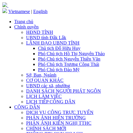
Vietnamese
|
English
Trang chủ
Chính quyền
HĐND TỈNH
UBND tỉnh Đắk Lắk
LÃNH ĐẠO UBND TỈNH
Chủ tịch Đỗ Hữu Huy
Phó Chủ tịch Hồ Thị Nguyên Thảo
Phó Chủ tịch Nguyễn Thiên Văn
Phó Chủ tịch Trương Công Thái
Phó Chủ tịch Đào Mỹ
Sở, Ban, Ngành
CƠ QUAN KHÁC
UBND các xã, phường
DANH SÁCH NGƯỜI PHÁT NGÔN
LỊCH LÀM VIỆC
LỊCH TIẾP CÔNG DÂN
CÔNG DÂN
DỊCH VỤ CÔNG TRỰC TUYẾN
PHẢN ÁNH HIỆN TRƯỜNG
PHẢN ÁNH KIẾN NGHỊ TTHC
CHÍNH SÁCH MỚI