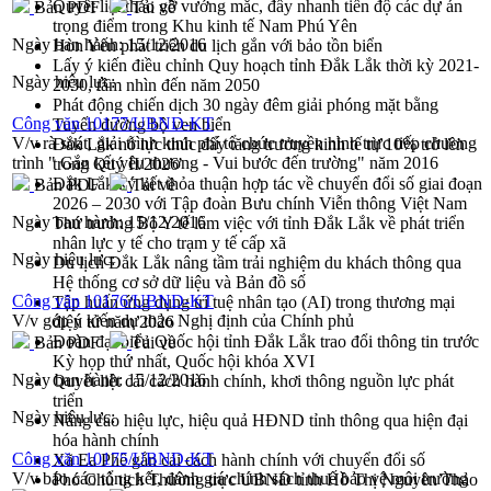
Quyết liệt tháo gỡ vướng mắc, đẩy nhanh tiến độ các dự án
Bản PDF
Tải về
trọng điểm trong Khu kinh tế Nam Phú Yên
Ngày ban hành:
15/12/2016
Hòn Yến phát triển du lịch gắn với bảo tồn biển
Lấy ý kiến điều chỉnh Quy hoạch tỉnh Đắk Lắk thời kỳ 2021-
Ngày hiệu lực:
2030, tầm nhìn đến năm 2050
Phát động chiến dịch 30 ngày đêm giải phóng mặt bằng
Công văn 10177/UBND-KT
Tuyến đường bộ ven biển
V/v rà soát, giải trình kinh phí tổ chức truyền hình trực tiếp chương
Đắk Lắk nỗ lực thúc đẩy tăng trưởng kinh tế từ 10% trở lên
trình " Gắn kết yêu thương - Vui bước đến trường" năm 2016
trong Quý II/2026
Đắk Lắk ký kết thỏa thuận hợp tác về chuyển đổi số giai đoạn
Bản PDF
Tải về
2026 – 2030 với Tập đoàn Bưu chính Viễn thông Việt Nam
Ngày ban hành:
15/12/2016
Thứ trưởng Bộ Y tế làm việc với tỉnh Đắk Lắk về phát triển
nhân lực y tế cho trạm y tế cấp xã
Ngày hiệu lực:
Du lịch Đắk Lắk nâng tầm trải nghiệm du khách thông qua
Hệ thống cơ sở dữ liệu và Bản đồ số
Công văn 10176/UBND-KT
Tập huấn ứng dụng trí tuệ nhân tạo (AI) trong thương mại
V/v góp ý kiến dự thảo Nghị định của Chính phủ
điện tử năm 2026
Đoàn đại biểu Quốc hội tỉnh Đắk Lắk trao đổi thông tin trước
Bản PDF
Tải về
Kỳ họp thứ nhất, Quốc hội khóa XVI
Ngày ban hành:
15/12/2016
Quyết liệt cải cách hành chính, khơi thông nguồn lực phát
triển
Ngày hiệu lực:
Nâng cao hiệu lực, hiệu quả HĐND tỉnh thông qua hiện đại
hóa hành chính
Công văn 10175/UBND-KT
Xã Ea Phê gắn cải cách hành chính với chuyển đổi số
V/v báo cáo tổng kết, đánh giá chính sách thuế bảo vệ môi trường
Phó Chủ tịch Thường trực UBND tỉnh Hồ Thị Nguyên Thảo