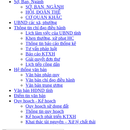
Sở, Ban, Ngành
SỞ, BAN, NGÀNH
HỘI, ĐOÀN THỂ
CƠ QUAN KHÁC
UBND các xã, phường
Thông tin chỉ đạo điều hành
Lịch làm việc của UBND tỉnh
Khen thưởng, xử phạt HC
Thông tin báo cáo thống kê
Tư vấn pháp luật
Báo cáo KTXH
Giải quyết đơn thư
Lịch tiếp công dân
Hệ thống văn bản
Văn bản pháp quy
Văn bản chỉ đạo điều hành
Văn bản trung ương
Văn bản HĐND tỉnh
Điểm tin văn bản
Quy hoạch - Kế hoạch
Quy hoạch sử dụng đất
Thông tin quy hoạch
Kế hoạch phát triển KTXH
Khai thác tài nguyên – Xử lý chất thải