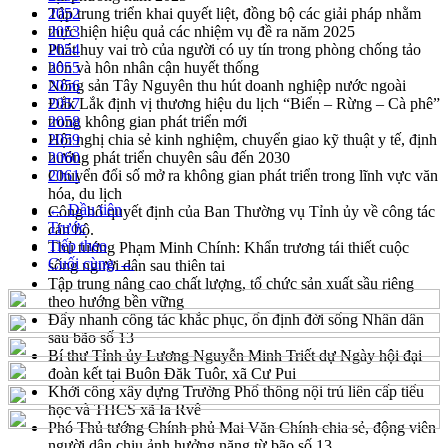
Tập trung triển khai quyết liệt, đồng bộ các giải pháp nhằm
2052
thực hiện hiệu quả các nhiệm vụ đề ra năm 2025
2053
Phát huy vai trò của người có uy tín trong phòng chống tảo
2054
hôn và hôn nhân cận huyết thống
2055
Nông sản Tây Nguyên thu hút doanh nghiệp nước ngoài
2056
Đắk Lắk định vị thương hiệu du lịch “Biển – Rừng – Cà phê”
2057
trong không gian phát triển mới
2058
Hội nghị chia sẻ kinh nghiệm, chuyển giao kỹ thuật y tế, định
2059
hướng phát triển chuyên sâu đến 2030
2060
Chuyển đổi số mở ra không gian phát triển trong lĩnh vực văn
2061
hóa, du lịch
← Đầu tiên
Công bố quyết định của Ban Thường vụ Tỉnh ủy về công tác
Trước
cán bộ.
Tiếp theo
Thủ tướng Phạm Minh Chính: Khẩn trương tái thiết cuộc
Cuối cùng →
sống người dân sau thiên tai
Tập trung nâng cao chất lượng, tổ chức sản xuất sầu riêng
theo hướng bền vững
Đẩy nhanh công tác khắc phục, ổn định đời sống Nhân dân
sau bão số 13
Bí thư Tỉnh ủy Lương Nguyễn Minh Triết dự Ngày hội đại
đoàn kết tại Buôn Đăk Tuôr, xã Cư Pui
Khởi công xây dựng Trường Phổ thông nội trú liên cấp tiểu
học và THCS xã Ia Rvê
Phó Thủ tướng Chính phủ Mai Văn Chính chia sẻ, động viên
người dân chịu ảnh hưởng nặng từ bão số 13