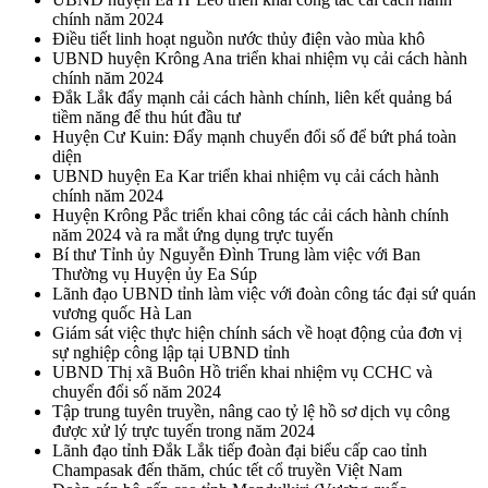
chính năm 2024
Điều tiết linh hoạt nguồn nước thủy điện vào mùa khô
UBND huyện Krông Ana triển khai nhiệm vụ cải cách hành
chính năm 2024
Đắk Lắk đẩy mạnh cải cách hành chính, liên kết quảng bá
tiềm năng để thu hút đầu tư
Huyện Cư Kuin: Đẩy mạnh chuyển đổi số để bứt phá toàn
diện
UBND huyện Ea Kar triển khai nhiệm vụ cải cách hành
chính năm 2024
Huyện Krông Pắc triển khai công tác cải cách hành chính
năm 2024 và ra mắt ứng dụng trực tuyến
Bí thư Tỉnh ủy Nguyễn Đình Trung làm việc với Ban
Thường vụ Huyện ủy Ea Súp
Lãnh đạo UBND tỉnh làm việc với đoàn công tác đại sứ quán
vương quốc Hà Lan
Giám sát việc thực hiện chính sách về hoạt động của đơn vị
sự nghiệp công lập tại UBND tỉnh
UBND Thị xã Buôn Hồ triển khai nhiệm vụ CCHC và
chuyển đổi số năm 2024
Tập trung tuyên truyền, nâng cao tỷ lệ hồ sơ dịch vụ công
được xử lý trực tuyến trong năm 2024
Lãnh đạo tỉnh Đắk Lắk tiếp đoàn đại biểu cấp cao tỉnh
Champasak đến thăm, chúc tết cổ truyền Việt Nam