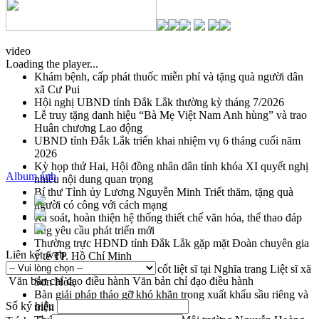
video
Loading the player...
Khám bệnh, cấp phát thuốc miễn phí và tặng quà người dân
xã Cư Pui
Hội nghị UBND tỉnh Đắk Lắk thường kỳ tháng 7/2026
Lễ truy tặng danh hiệu “Bà Mẹ Việt Nam Anh hùng” và trao
Huân chương Lao động
UBND tỉnh Đắk Lắk triển khai nhiệm vụ 6 tháng cuối năm
2026
Kỳ họp thứ Hai, Hội đồng nhân dân tỉnh khóa XI quyết nghị
Album ảnh
nhiều nội dung quan trọng
Bí thư Tỉnh ủy Lương Nguyễn Minh Triết thăm, tặng quà
người có công với cách mạng
Rà soát, hoàn thiện hệ thống thiết chế văn hóa, thể thao đáp
ứng yêu cầu phát triển mới
Thường trực HĐND tỉnh Đắk Lắk gặp mặt Đoàn chuyên gia
Liên kết web
y tế TP. Hồ Chí Minh
Lễ truy điệu và an táng hài cốt liệt sĩ tại Nghĩa trang Liệt sĩ xã
Văn bản chỉ đạo điều hành
Văn bản chỉ đạo điều hành
Sơn Hòa
Bàn giải pháp tháo gỡ khó khăn trong xuất khẩu sầu riêng và
Số ký hiệu
triển khai quy định EUDR