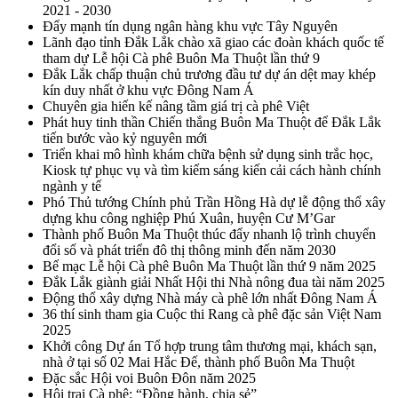
2021 - 2030
Đẩy mạnh tín dụng ngân hàng khu vực Tây Nguyên
Lãnh đạo tỉnh Đắk Lắk chào xã giao các đoàn khách quốc tế
tham dự Lễ hội Cà phê Buôn Ma Thuột lần thứ 9
Đắk Lắk chấp thuận chủ trương đầu tư dự án dệt may khép
kín duy nhất ở khu vực Đông Nam Á
Chuyên gia hiến kế nâng tầm giá trị cà phê Việt
Phát huy tinh thần Chiến thắng Buôn Ma Thuột để Đắk Lắk
tiến bước vào kỷ nguyên mới
Triển khai mô hình khám chữa bệnh sử dụng sinh trắc học,
Kiosk tự phục vụ và tìm kiếm sáng kiến cải cách hành chính
ngành y tế
Phó Thủ tướng Chính phủ Trần Hồng Hà dự lễ động thổ xây
dựng khu công nghiệp Phú Xuân, huyện Cư M’Gar
Thành phố Buôn Ma Thuột thúc đẩy nhanh lộ trình chuyển
đổi số và phát triển đô thị thông minh đến năm 2030
Bế mạc Lễ hội Cà phê Buôn Ma Thuột lần thứ 9 năm 2025
Đắk Lắk giành giải Nhất Hội thi Nhà nông đua tài năm 2025
Động thổ xây dựng Nhà máy cà phê lớn nhất Đông Nam Á
36 thí sinh tham gia Cuộc thi Rang cà phê đặc sản Việt Nam
2025
Khởi công Dự án Tổ hợp trung tâm thương mại, khách sạn,
nhà ở tại số 02 Mai Hắc Đế, thành phố Buôn Ma Thuột
Đặc sắc Hội voi Buôn Đôn năm 2025
Hội trại Cà phê: “Đồng hành, chia sẻ”