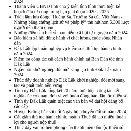
2024
Thành viên UBND tỉnh cho ý kiến tình hình thực hiện kế
hoạch đầu tư công trung hạn giai đoạn 2020 - 2025
Triển lãm lưu động “Hoàng Sa, Trường Sa của Việt Nam -
Những bằng chứng lịch sử và pháp lý” thu hút hơn 5.300 lượt
người đến tham quan
Những điều cần biết về bảo hiểm xã hội tự nguyện năm 2024
Bảo hiểm xã hội đồng hành vì chất lượng cuộc sống Nhân
dân
Đắk Lắk tập huấn nghiệp vụ kiểm soát thủ tục hành chính
năm 2024
Kiểm tra công tác cải cách hành chính tại Ban Dân tộc tỉnh
Đắk Lắk
Ngày hội khởi nghiệp đổi mới sáng tạo tỉnh Đắk Lắk năm
2024
Thúc đẩy doanh nghiệp Đắk Lắk khởi nghiệp, đổi mới sáng
tạo và phát triển bền vững
Tỉnh ủy Đắk Lắk tổng kết 20 năm thực hiện công tác kết
nghĩa các cơ quan, đơn vị với buôn đồng bào dân tộc thiểu số
Tỉnh ủy Đắk Lắk quán triệt các văn bản về đại hội đảng bộ
các cấp
Huyện Krông Pắc sôi nổi Ngày hội chuyển đổi số năm 2024
Cắt giảm thủ tục hành chính, ngành Thuế đã tạo nhiều thuận
lợi cho người nộp thuế
Thúc đẩy vai trò tiên phong của thanh niên dân tộc thiểu số