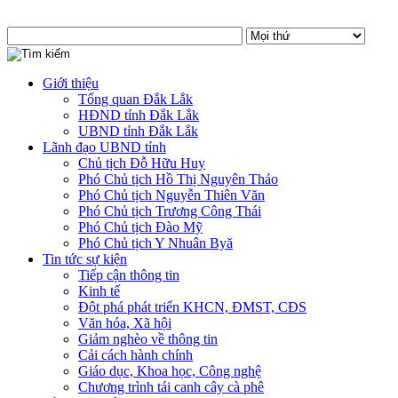
Giới thiệu
Tổng quan Đắk Lắk
HĐND tỉnh Đắk Lắk
UBND tỉnh Đắk Lắk
Lãnh đạo UBND tỉnh
Chủ tịch Đỗ Hữu Huy
Phó Chủ tịch Hồ Thị Nguyên Thảo
Phó Chủ tịch Nguyễn Thiên Văn
Phó Chủ tịch Trương Công Thái
Phó Chủ tịch Đào Mỹ
Phó Chủ tịch Y Nhuân Byă
Tin tức sự kiện
Tiếp cận thông tin
Kinh tế
Đột phá phát triển KHCN, ĐMST, CĐS
Văn hóa, Xã hội
Giảm nghèo về thông tin
Cải cách hành chính
Giáo dục, Khoa học, Công nghệ
Chương trình tái canh cây cà phê