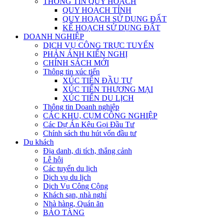
THÔNG TIN QUY HOẠCH
QUY HOẠCH TỈNH
QUY HOẠCH SỬ DỤNG ĐẤT
KẾ HOẠCH SỬ DỤNG ĐẤT
DOANH NGHIỆP
DỊCH VỤ CÔNG TRỰC TUYẾN
PHẢN ÁNH KIẾN NGHỊ
CHÍNH SÁCH MỚI
Thông tin xúc tiến
XÚC TIẾN ĐẦU TƯ
XÚC TIẾN THƯƠNG MẠI
XÚC TIẾN DU LỊCH
Thông tin Doanh nghiệp
CÁC KHU, CỤM CÔNG NGHIỆP
Các Dự Án Kêu Gọi Đầu Tư
Chính sách thu hút vốn đầu tư
Du khách
Địa danh, di tích, thắng cảnh
Lễ hội
Các tuyến du lịch
Dịch vụ du lịch
Dịch Vụ Công Cộng
Khách sạn, nhà nghỉ
Nhà hàng, Quán ăn
BẢO TÀNG