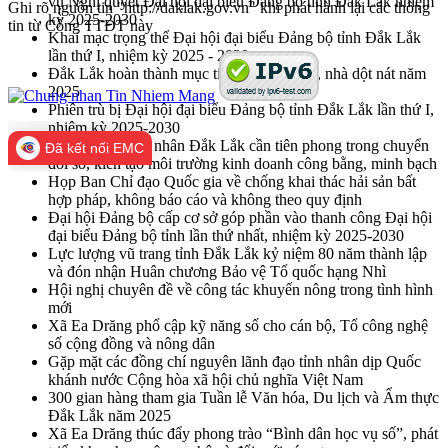
vụ Nghị quyết Đại hội đại biểu Đảng bộ tỉnh Đắk Lắk nhiệm
Ghi rõ nguồn tin "http://daklak.gov.vn" khi phát hành lại các thông
kỳ 2025-2030
tin từ Cổng TTĐT này
Khai mạc trọng thể Đại hội đại biểu Đảng bộ tỉnh Đắk Lắk
lần thứ I, nhiệm kỳ 2025 - 2030
Đắk Lắk hoàn thành mục tiêu xóa nhà tạm, nhà dột nát năm
2025
Phiên trù bị Đại hội đại biểu Đảng bộ tỉnh Đắk Lắk lần thứ I,
nhiệm kỳ 2025-2030
Hiệp hội Doanh nhân Đắk Lắk cần tiên phong trong chuyển
Đã kết nối EMC
đổi số, kiến tạo môi trường kinh doanh công bằng, minh bạch
Họp Ban Chỉ đạo Quốc gia về chống khai thác hải sản bất
hợp pháp, không báo cáo và không theo quy định
Đại hội Đảng bộ cấp cơ sở góp phần vào thanh công Đại hội
đại biểu Đảng bộ tỉnh lần thứ nhất, nhiệm kỳ 2025-2030
Lực lượng vũ trang tỉnh Đắk Lắk kỷ niệm 80 năm thành lập
và đón nhận Huân chương Bảo vệ Tổ quốc hạng Nhì
Hội nghị chuyên đề về công tác khuyến nông trong tình hình
mới
Xã Ea Drăng phổ cập kỹ năng số cho cán bộ, Tổ công nghệ
số cộng đồng và nông dân
Gặp mặt các đồng chí nguyên lãnh đạo tỉnh nhân dịp Quốc
khánh nước Cộng hòa xã hội chủ nghĩa Việt Nam
300 gian hàng tham gia Tuần lễ Văn hóa, Du lịch và Ẩm thực
Đắk Lắk năm 2025
Xã Ea Drăng thúc đẩy phong trào “Bình dân học vụ số”, phát