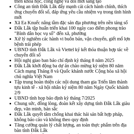
triển khoa học, công nghệ và đổi mới sáng tạo
Công an tỉnh Đắk Lắk đẩy mạnh cải cách hành chính, thích
ứng chuyển đổi số, đáp ứng yêu cầu nhiệm vụ trong tình hình
mới
Xã Ea Knuếc nâng tầm đặc sản địa phương trên nền tảng số
Đắk Lắk tập huấn triển khai 100 ngày cao điểm phong trào
"Bình dân học vụ số" đến xã, phường
Xử lý nghiêm các hành vi buôn bán, vận chuyển, giết mổ lợn
bệnh trái phép
UBND tỉnh Đắk Lắk và Viettel ký kết thỏa thuận hợp tác về
chuyển đổi số
Hội nghị giao ban báo chí định kỳ tháng 8 năm 2025
Đắk Lắk khởi động ba dự án chào mừng kỷ niệm 80 năm
Cách mạng Tháng 8 và Quốc khánh nước Cộng hòa xã hội
chủ nghĩa Việt Nam
Tập trung hoàn thiện các nội dung tham gia Triển lãm thành
tựu kinh tế - xã hội nhân kỷ niệm 80 năm Ngày Quốc khánh
2/9
UBND tỉnh họp báo định kỳ tháng 7/2025
Chung sức, đồng lòng, đoàn kết xây dựng tỉnh Đắk Lắk giàu
đẹp, văn minh, bản sắc
Đắk Lắk quyết tâm chống khai thác hải sản bất hợp pháp,
không báo cáo và không theo quy định
Tăng cường quản lý chất lượng, an toàn thực phẩm trên địa
bàn tỉnh Đắk Lắk