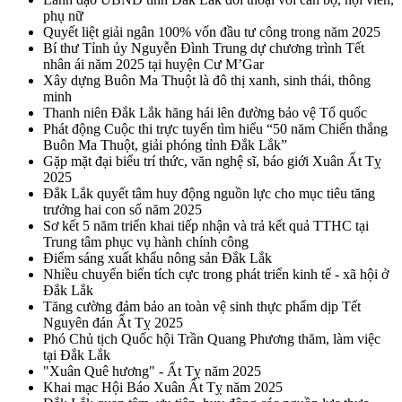
phụ nữ
Quyết liệt giải ngân 100% vốn đầu tư công trong năm 2025
Bí thư Tỉnh ủy Nguyễn Đình Trung dự chương trình Tết
nhân ái năm 2025 tại huyện Cư M’Gar
Xây dựng Buôn Ma Thuột là đô thị xanh, sinh thái, thông
minh
Thanh niên Đắk Lắk hăng hái lên đường bảo vệ Tổ quốc
Phát động Cuộc thi trực tuyến tìm hiểu “50 năm Chiến thắng
Buôn Ma Thuột, giải phóng tỉnh Đắk Lắk”
Gặp mặt đại biểu trí thức, văn nghệ sĩ, báo giới Xuân Ất Tỵ
2025
Đắk Lắk quyết tâm huy động nguồn lực cho mục tiêu tăng
trưởng hai con số năm 2025
Sơ kết 5 năm triển khai tiếp nhận và trả kết quả TTHC tại
Trung tâm phục vụ hành chính công
Điểm sáng xuất khẩu nông sản Đắk Lắk
Nhiều chuyển biến tích cực trong phát triển kinh tế - xã hội ở
Đắk Lắk
Tăng cường đảm bảo an toàn vệ sinh thực phẩm dịp Tết
Nguyên đán Ất Tỵ 2025
Phó Chủ tịch Quốc hội Trần Quang Phương thăm, làm việc
tại Đắk Lắk
"Xuân Quê hương" - Ất Tỵ năm 2025
Khai mạc Hội Báo Xuân Ất Tỵ năm 2025