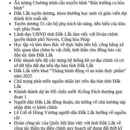
Ấn tượng Chương trình cầu truyền hình “Bản trường ca hòa
bình”
Đắk Lắk tuyên dương, khen thưởng học sinh và giáo viên đạt
thành tích xuất sắc
Tuyên dương 55 cán bộ phụ trách tài năng, tiêu biểu của khu
vực phía Nam
Lãnh đạo UBND tỉnh Đắk Lắk làm việc với Đoàn chính
quyền thành phố Nevers, Cộng hòa Pháp
Học tập và làm theo Bác về thực hiện tiến bộ, công bằng xã
hội; quan tâm chăm lo vật chất, tinh thần cho đồng bào các
dân tộc tỉnh Đắk Lắk
Đẩy nhanh tiến độ xây dựng hệ thống hồ sơ địa chính và cơ
sở dữ liệu đất đai trên địa bàn tỉnh Đắk Lắk
Đắk Lắk triển khai “Tháng hành động vì an toàn thực phẩm”
năm 2025
Chú trọng phát triển nguồn nhân lực trên địa bàn tỉnh Đắk
Lắk
Khánh thành dự án Hồ chứa nước Krông Pách thượng giai
đoạn 1
Người dân Đắk Lắk đồng thuận, tin tưởng về chủ trương sáp
nhập đơn vị hành chính
Lễ Giỗ tổ Hùng Vương người dân Đắk Lắk hướng về nguồn
cội
Đoàn công tác của Quốc hội làm việc với tỉnh Đắk Lắk về
công tác thẩm tra điều chỉnh quy hoạch sử dụng đất thời kỳ