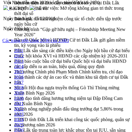
Việt Nam đến năm 2020 và tầm nhìn đến năm 2030
Bệnh án điện tử thúc đẩy chuyển đổi số y tế tại Đắk Lắk
Chuyển đổi số thư viện: Mở rộng không gian tri thức trong
Bản PDF
Tải về
thời đại số
Ngày ban hành:
15/12/2016
Đánh giá, rút kinh nghiệm công tác tổ chức diễn tập trước
ngày bầu cử
Ngày hiệu lực:
Chương trình “Gặp gỡ hữu nghị – Friendship Meeting New
Year 2026”
Bầu cử Quốc hội và HĐND: Cử tri Đắk Lắk gửi gắm niềm
Các trang trên cổng 2036 của 2.683
tin, kỳ vọng vào lá phiếu
Đắk Lắk sẵn sàng các điều kiện cho Ngày hội bầu cử đại biểu
2011
Quốc hội khóa XVI và HĐND các cấp nhiệm kỳ 2026-2031
2012
Đảm bảo cuộc bầu cử đại biểu Quốc hội và đại biểu HĐND
2013
các cấp diễn ra an toàn, hiệu quả, đúng quy định
2014
Thủ tướng Chính phủ Phạm Minh Chính kiểm tra, chỉ đạo
2015
hoàn thành các dự án cao tốc và thăm khu tái định cư tại Đắk
2016
Lắk
2017
Sôi nổi Hội đua ngựa truyền thống Gò Thì Thùng mừng
2018
Xuân Bính Ngọ 2026
2019
Lãnh đạo tỉnh dâng hương tưởng niệm tại Đập Đồng Cam
2020
đầu Xuân Bính Ngọ
2021
Ngành nông nghiệp phấn đấu tăng trưởng đạt 5,86% trong
2022
năm 2026
2023
UBND tỉnh Đắk Lắk triển khai công tác quốc phòng, quân sự
2024
địa phương năm 2026
2025
Đắk Lắk tập trung toàn lực khắc phục tồn tại IUU, sẵn sàng
2026