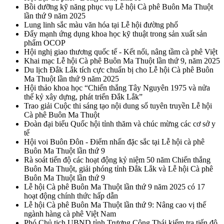
Bồi dưỡng kỹ năng phục vụ Lễ hội Cà phê Buôn Ma Thuột
lần thứ 9 năm 2025
Lung linh sắc màu văn hóa tại Lễ hội đường phố
Đẩy mạnh ứng dụng khoa học kỹ thuật trong sản xuất sản
phẩm OCOP
Hội nghị giao thương quốc tế - Kết nối, nâng tầm cà phê Việt
Khai mạc Lễ hội Cà phê Buôn Ma Thuột lần thứ 9, năm 2025
Du lịch Đắk Lắk tích cực chuẩn bị cho Lễ hội Cà phê Buôn
Ma Thuột lần thứ 9 năm 2025
Hội thảo khoa học “Chiến thắng Tây Nguyên 1975 và nửa
thế kỷ xây dựng, phát triển Đắk Lắk”
Trao giải Cuộc thi sáng tạo nội dung số tuyên truyền Lễ hội
Cà phê Buôn Ma Thuột
Đoàn đại biểu Quốc hội tỉnh thăm và chúc mừng các cơ sở y
tế
Hội voi Buôn Đôn - Điểm nhấn đặc sắc tại Lễ hội cà phê
Buôn Ma Thuột lần thứ 9
Rà soát tiến độ các hoạt động kỷ niệm 50 năm Chiến thắng
Buôn Ma Thuột, giải phóng tỉnh Đắk Lắk và Lễ hội Cà phê
Buôn Ma Thuột lần thứ 9
Lễ hội Cà phê Buôn Ma Thuột lần thứ 9 năm 2025 có 17
hoạt động chính thức hấp dẫn
Lễ hội Cà phê Buôn Ma Thuột lần thứ 9: Nâng cao vị thế
ngành hàng cà phê Việt Nam
Phó Chủ tịch UBND tỉnh Trương Công Thái kiểm tra tiến độ