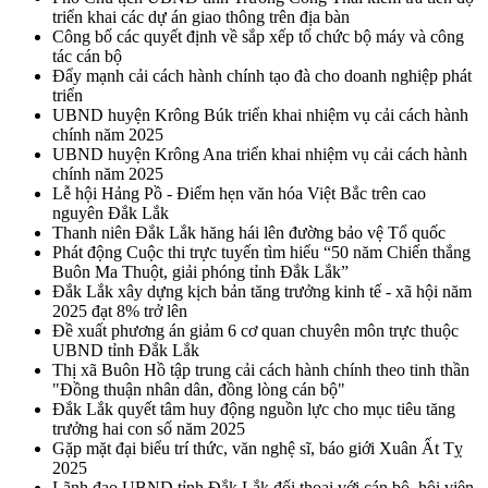
triển khai các dự án giao thông trên địa bàn
Công bố các quyết định về sắp xếp tổ chức bộ máy và công
tác cán bộ
Đẩy mạnh cải cách hành chính tạo đà cho doanh nghiệp phát
triển
UBND huyện Krông Búk triển khai nhiệm vụ cải cách hành
chính năm 2025
UBND huyện Krông Ana triển khai nhiệm vụ cải cách hành
chính năm 2025
Lễ hội Hảng Pồ - Điểm hẹn văn hóa Việt Bắc trên cao
nguyên Đắk Lắk
Thanh niên Đắk Lắk hăng hái lên đường bảo vệ Tổ quốc
Phát động Cuộc thi trực tuyến tìm hiểu “50 năm Chiến thắng
Buôn Ma Thuột, giải phóng tỉnh Đắk Lắk”
Đắk Lắk xây dựng kịch bản tăng trưởng kinh tế - xã hội năm
2025 đạt 8% trở lên
Đề xuất phương án giảm 6 cơ quan chuyên môn trực thuộc
UBND tỉnh Đắk Lắk
Thị xã Buôn Hồ tập trung cải cách hành chính theo tinh thần
"Đồng thuận nhân dân, đồng lòng cán bộ"
Đắk Lắk quyết tâm huy động nguồn lực cho mục tiêu tăng
trưởng hai con số năm 2025
Gặp mặt đại biểu trí thức, văn nghệ sĩ, báo giới Xuân Ất Tỵ
2025
Lãnh đạo UBND tỉnh Đắk Lắk đối thoại với cán bộ, hội viên,