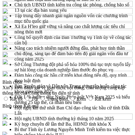
Chủ tịch UBND tỉnh kiểm tra công tác phòng, chống bão số
13 tại các địa bàn xung yếu
Tập trung đẩy nhanh giải ngân nguồn vốn các chương trình
mục tiêu quốc gia
Xã Ea H'leo giữ vững và nâng cao chất lượng các tiêu chí
nông thôn mới
Công bố quyết định của Ban Thường vụ Tỉnh ủy về công tác
cán bộ
Nâng cao trách nhiệm người đứng đầu, phát huy tinh thần
chủ động, sáng tạo để đảm bảo tiến độ giải ngân vốn đầu tư
công năm 2025
Sở Công Thương đột phá số hóa 100% thủ tục trực tuyến lấy
sự hài lòng của doanh nghiệp làm thước đo phục vụ
Đảm bảo công tác bầu cử triển khai đúng tiến độ, quy trình
theo luật định
Bình chọn
Ban Tuyên giáo và Dân vận Trung ương tập huấn công tác
Xin ý kiến đánh giá về giao diện, nội dung, chất lượng cung cấp
khoa giáo năm 2025
thông tin của Cổng thông tin điện tử tỉnh
Đắk Lắk hưởng ứng Ngày Pháp luật Việt Nam 2025 và biểu
Rất tốt
Tốt
Trung bình
Kém
Rất kém
dương 25 tập thể, cá nhân tiêu biểu
Bình chọn
Kết quả
Hội nghị lần thứ nhất Ban Chỉ đạo công tác bầu cử tỉnh Đắk
Lắk
Hội nghị UBND tỉnh thường kỳ tháng 10 năm 2025
Kỳ họp chuyên đề lần thứ Ba, HĐND tỉnh khóa X
Bí thư Tỉnh ủy Lương Nguyễn Minh Triết kiểm tra việc thực
hiện chống khai thác IUU