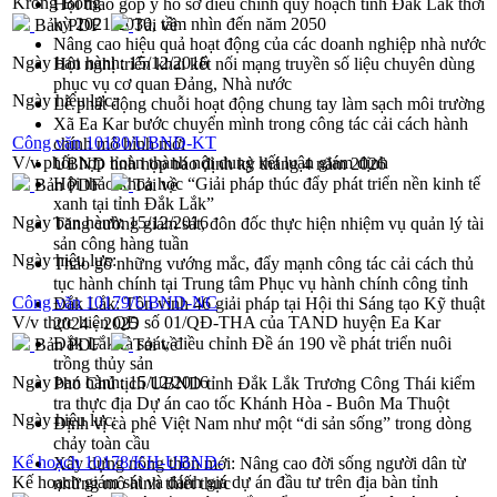
Krông Bông
Hội thảo góp ý hồ sơ điều chỉnh quy hoạch tỉnh Đắk Lắk thời
kỳ 2021-2030, tầm nhìn đến năm 2050
Bản PDF
Tải về
Nâng cao hiệu quả hoạt động của các doanh nghiệp nhà nước
Ngày ban hành:
15/12/2016
Hội nghị triển khai kết nối mạng truyền số liệu chuyên dùng
phục vụ cơ quan Đảng, Nhà nước
Ngày hiệu lực:
Lễ phát động chuỗi hoạt động chung tay làm sạch môi trường
Xã Ea Kar bước chuyển mình trong công tác cải cách hành
Công văn 10180/UBND-KT
chính mô hình mới
V/v phối hợp hoàn thành nội dung kết luận giám định
UBND tỉnh họp báo định kỳ tháng 4 năm 2026
Hội thảo khoa học “Giải pháp thúc đẩy phát triển nền kinh tế
Bản PDF
Tải về
xanh tại tỉnh Đắk Lắk”
Ngày ban hành:
15/12/2016
Tăng cường giám sát, đôn đốc thực hiện nhiệm vụ quản lý tài
sản công hàng tuần
Ngày hiệu lực:
Tháo gỡ những vướng mắc, đẩy mạnh công tác cải cách thủ
tục hành chính tại Trung tâm Phục vụ hành chính công tỉnh
Công văn 10179/UBND-NC
Đắk Lắk: Tôn vinh 46 giải pháp tại Hội thi Sáng tạo Kỹ thuật
V/v thực hiện QĐ số 01/QĐ-THA của TAND huyện Ea Kar
2024 - 2025
Đắk Lắk rà soát, điều chỉnh Đề án 190 về phát triển nuôi
Bản PDF
Tải về
trồng thủy sản
Ngày ban hành:
15/12/2016
Phó Chủ tịch UBND tỉnh Đắk Lắk Trương Công Thái kiểm
tra thực địa Dự án cao tốc Khánh Hòa - Buôn Ma Thuột
Ngày hiệu lực:
Định vị cà phê Việt Nam như một “di sản sống” trong dòng
chảy toàn cầu
Kế hoạch 10178/KH-UBND-
Xây dựng nông thôn mới: Nâng cao đời sống người dân từ
Kế hoạch giám sát và đánh giá dự án đầu tư trên địa bàn tỉnh
những mô hình thiết thực