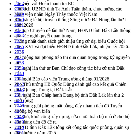
làm việc với Đoàn thanh tra EC
2027
Chủ tịch UBND tỉnh Tạ Anh Tuấn thăm, chúc mừng các
2028
bệnh viện nhân Ngày Thầy thuốc Việt Nam
2029
Rộn ràng lễ hội truyền thống Sông nước Đà Nông lần thứ I
2030
năm 2026
2031
Kỳ họp Chuyên đề lần thứ Năm, HĐND tỉnh Đắk Lắk thông
2032
qua các nghị quyết quan trọng
2033
Thống nhất danh sách giới thiệu ứng cử đại biểu Quốc hội
2034
khoá XVI và đại biểu HĐND tỉnh Đắk Lắk, nhiệm kỳ 2026-
2035
2031
2036
Phát động hai phong trào thi đua quan trọng trong kỷ nguyên
2037
mới
2038
Hội nghị lần thứ tư Ban Chỉ đạo công tác bầu cử tỉnh Đắk
2039
Lắk
2040
Hội nghị Báo cáo viên Trung ương tháng 01/2026
2041
Phó Thủ tướng Hồ Quốc Dũng đánh giá cao kết quả Chiến
2042
dịch Quang Trung tại Đắk Lắk
2043
Hội nghị Ban Chấp hành Đảng bộ tỉnh Đắk Lắk lần thứ 2
2044
(mở rộng)
2045
Tập trung giải phóng mặt bằng, đẩy nhanh tiến độ Tuyến
2046
đường bộ ven biển
2047
Gỡ khó, khởi công xây dựng, sửa chữa toàn bộ nhà ở cho hộ
2048
dân đúng tiến độ đề ra
2049
UBND tỉnh Đắk Lắk tổng kết công tác quốc phòng, quân sự
2050
địa phương năm 2025
2051