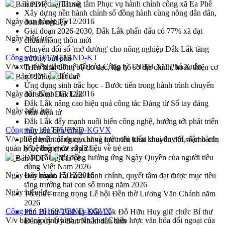
làm việc tại Trung tâm Phục vụ hành chính công xã Ea Phê
Bản PDF
Tải về
Xây dựng nền hành chính số đồng hành cùng nông dân dân,
Ngày ban hành:
15/12/2016
doanh nghiệp
Giai đoạn 2026-2030, Đắk Lắk phấn đấu có 77% xã đạt
Ngày hiệu lực:
chuẩn nông thôn mới
Chuyển đổi số 'mở đường' cho nông nghiệp Đắk Lắk tăng
Công văn 10174/UBND-KT
trưởng bứt phá
V/v xin miễn tiền thuê đất của Công ty TNHH XD Phú Xuân
Triển khai đồng bộ đo đạc, lập hồ sơ địa chính, hoàn thiện cơ
sở dữ liệu đất đai
Bản PDF
Tải về
Ứng dụng sinh trắc học - Bước tiến trong hành trình chuyển
Ngày ban hành:
15/12/2016
đổi số tại Đắk Lắk
Đắk Lắk nâng cao hiệu quả công tác Đảng từ Sổ tay đảng
Ngày hiệu lực:
viên điện tử
Đắk Lắk đẩy mạnh nuôi biển công nghệ, hướng tới phát triển
Công văn 10173/UBND-KGVX
thủy sản bền vững
V/v phê duyệt nội dung chi và mức chi triển khai duy trì, vận hành,
Tập huấn nâng cao năng lực triển khai chuyển đổi số cho cán
quản lý hệ thống cơ sở dữ liệu về trẻ em
bộ, công chức cấp xã
Đắk Lắk phát động hưởng ứng Ngày Quyền của người tiêu
Bản PDF
Tải về
dùng Việt Nam 2026
Ngày ban hành:
15/12/2016
Đẩy mạnh cải cách hành chính, quyết tâm đạt được mục tiêu
tăng trưởng hai con số trong năm 2026
Ngày hiệu lực:
Tổ chức trang trọng Lễ hội Đền thờ Lương Văn Chánh năm
2026
Công văn 10169/UBND-KGVX
Phó Bí thư Tỉnh ủy Đắk Lắk Đỗ Hữu Huy giữ chức Bí thư
V/v báo cáo tình hình triển khai Chiến lược văn hóa đối ngoại của
Đảng ủy Ủy Ban Nhân dân tỉnh