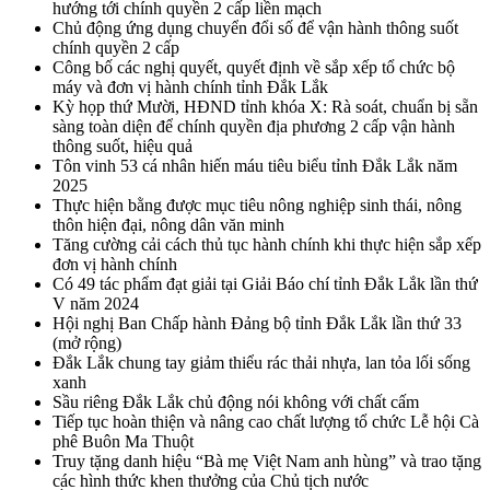
hướng tới chính quyền 2 cấp liền mạch
Chủ động ứng dụng chuyển đổi số để vận hành thông suốt
chính quyền 2 cấp
Công bố các nghị quyết, quyết định về sắp xếp tổ chức bộ
máy và đơn vị hành chính tỉnh Đắk Lắk
Kỳ họp thứ Mười, HĐND tỉnh khóa X: Rà soát, chuẩn bị sẵn
sàng toàn diện để chính quyền địa phương 2 cấp vận hành
thông suốt, hiệu quả
Tôn vinh 53 cá nhân hiến máu tiêu biểu tỉnh Đắk Lắk năm
2025
Thực hiện bằng được mục tiêu nông nghiệp sinh thái, nông
thôn hiện đại, nông dân văn minh
Tăng cường cải cách thủ tục hành chính khi thực hiện sắp xếp
đơn vị hành chính
Có 49 tác phẩm đạt giải tại Giải Báo chí tỉnh Đắk Lắk lần thứ
V năm 2024
Hội nghị Ban Chấp hành Đảng bộ tỉnh Đắk Lắk lần thứ 33
(mở rộng)
Đắk Lắk chung tay giảm thiểu rác thải nhựa, lan tỏa lối sống
xanh
Sầu riêng Đắk Lắk chủ động nói không với chất cấm
Tiếp tục hoàn thiện và nâng cao chất lượng tổ chức Lễ hội Cà
phê Buôn Ma Thuột
Truy tặng danh hiệu “Bà mẹ Việt Nam anh hùng” và trao tặng
các hình thức khen thưởng của Chủ tịch nước