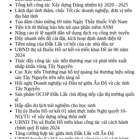
Tổng kết công tác Xây dựng Đảng nhiệm kỳ 2020 - 2025
Lãnh đạo tỉnh thăm, chúc Tết các doanh nghiệp, đơn vị trên
địa bàn tỉnh
Tọa đàm chào mừng 69 năm Ngày Thầy thuốc Việt Nam
Tiện ích từ thông báo lưu trú qua phần mềm ASM
Nâng cao tỷ lệ người dân sử dụng dịch vụ công trực tuyến
Đẩy nhanh tiến độ cài đặt, kích hoạt định danh điện tử
Tiềm năng của Đắk Lắk cơ hội của các nhà đầu tư
UBND thị xã Buôn Hồ sơ kết và triển khai Đề án 06 năm
2024
Thúc đẩy công tác xúc tiến thương mại và phát triển xuất
nhập khẩu vùng Tây Nguyên
Cục Xúc tiến Thương mại hỗ trợ quảng bá thương hiệu nông
sản Tây Nguyên trên nền tảng số
Hội nghị Doanh nghiệp và Đầu tư giữa Ấn Độ và các tỉnh
Tây Nguyên
Sản phẩm OCOP Đắk Lắk chủ động tiếp cận thị trường quốc
tế
Hấp dẫn du lịch trải nghiệm cho học sinh
Thị ủy Buôn Hồ sơ kết 01 năm thực hiện Nghị quyết 10-
NQ/TU về xây dựng nông thôn mới
UBND Thị xã Buôn Hồ triển khai công tác cải cách hành
chính quý II năm 2024
Tăng cường hợp tác giữa tỉnh Đắk Lắk với Ấn Độ
UBND huyện Ea H’Leo triển khai công tác cải cách hành