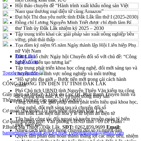
Hội thảo chuyên đề “Hành trình xuất khẩu nông sản Việt
Nam qua thương mại điện tử cùng Amazon”
Đại hội Thi đua yêu nước tỉnh Đắk Lắk lần thứ I (2025-2030)
Đồng chí Lương Nguyễn Minh Triết được chỉ định làm Bí
thư Tỉnh ủy Đắk Lắk nhiệm kỳ 2025 – 2030
Tập trung triển khai các giải pháp sản xuất nông nghiệp bền
vững, phát thải thấp
Tọa đàm kỷ niệm 95 năm Ngày thành lập Hội Liên hiệp Phụ
nữ Việt Nam
Trang chủ
Đắk Lắk tổ chức Ngày hội Chuyển đổi số với chủ đề: “Công
Sơ đồ cổng
nghệ số - kiến tạo tương lai”
Tập trung phát triển khoa học công nghệ, đổi mới sáng tạo và
Toggle navigation
chuyển đổi số lĩnh vực nông nghiệp và môi trường
“Hồ sơ phi địa giới – Bước tiến mới trong cải cách hành
CỔNG THÔNG TIN ĐIỆN TỬ TỈNH ĐẮK LẮK
chính”
Phó Chủ tịch UBND tỉnh Nguyễn Thiên Văn kiểm tra công
Giấy phép số 99/GP-TTĐT do Cục QL Phát thanh Truyền hình và
tác chống khai thác IUU và nuôi trồng thủy sản
Thông tin Điện tử cấp ngày 14/05/2010
Tăng cường các giải pháp nhằm phát triển hiệu quả khoa học,
công nghệ, đổi mới sáng tạo và chuyển đổi số
Cơ quan chủ quản: Ủy ban nhân dân tỉnh Đắk Lắk
Tỉnh Đắk Lắk hiện đại hóa y tế từ bệnh án điện tử
Tập huấn công tác đối ngoại và tuyên truyền quản lý biên
Cơ quan thường trực: Văn phòng UBND tỉnh - 09 Lê Duẩn -
giới, biển đảo
P.Buôn Ma Thuột - Đắk Lắk.
SĐT:
0262.859.9699
Email:
Nhiều cách làm hay trong chuyển đổi số vì người dân
banbientap@daklak.gov.vn hoặc congttdtdaklak@gmail.com
Quyết tâm phấn đấu hoàn thành thắng lợi các mục tiêu, nhiệm