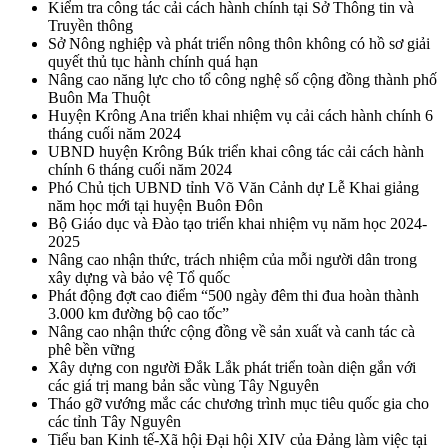
Kiểm tra công tác cải cách hành chính tại Sở Thông tin và
Truyền thông
Sở Nông nghiệp và phát triển nông thôn không có hồ sơ giải
quyết thủ tục hành chính quá hạn
Nâng cao năng lực cho tổ công nghệ số cộng đồng thành phố
Buôn Ma Thuột
Huyện Krông Ana triển khai nhiệm vụ cải cách hành chính 6
tháng cuối năm 2024
UBND huyện Krông Búk triển khai công tác cải cách hành
chính 6 tháng cuối năm 2024
Phó Chủ tịch UBND tỉnh Võ Văn Cảnh dự Lễ Khai giảng
năm học mới tại huyện Buôn Đôn
Bộ Giáo dục và Đào tạo triển khai nhiệm vụ năm học 2024-
2025
Nâng cao nhận thức, trách nhiệm của mỗi người dân trong
xây dựng và bảo vệ Tổ quốc
Phát động đợt cao điểm “500 ngày đêm thi đua hoàn thành
3.000 km đường bộ cao tốc”
Nâng cao nhận thức cộng đồng về sản xuất và canh tác cà
phê bền vững
Xây dựng con người Đắk Lắk phát triển toàn diện gắn với
các giá trị mang bản sắc vùng Tây Nguyên
Tháo gỡ vướng mắc các chương trình mục tiêu quốc gia cho
các tỉnh Tây Nguyên
Tiểu ban Kinh tế-Xã hội Đại hội XIV của Đảng làm việc tại