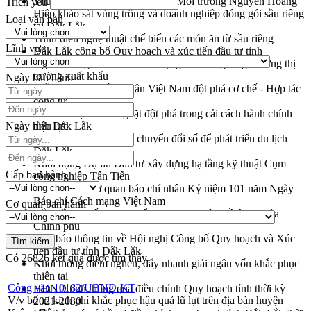
Thứ trưởng Bộ Nông nghiệp và Môi trường Nguyễn Hoàng
Trích yếu
Hiệp khảo sát vùng trồng và doanh nghiệp đóng gói sầu riêng
Loại văn bản
tại Đắk Lắk
Trình diễn nghệ thuật chế biến các món ăn từ sầu riêng
Lĩnh vực
Đắk Lắk công bố Quy hoạch và xúc tiến đầu tư tỉnh
Ngành cá ngừ Đắk Lắk chủ động thích ứng để giữ vững thị
trường xuất khẩu
Ngày ban hành
Diễn đàn Kinh tế tư nhân Việt Nam đột phá cơ chế - Hợp tác
công tư
Đề án 06 tạo bước ngoặt đột phá trong cải cách hành chính
Ngày hiệu lực
tỉnh Đắk Lắk
Kết nối tour, đẩy mạnh chuyển đổi số để phát triển du lịch
Đắk Lắk
Khởi động Dự án Đầu tư xây dựng hạ tầng kỹ thuật Cụm
Cấp ban hành
công nghiệp Tân Tiến
Gặp mặt các cơ quan báo chí nhân Kỷ niệm 101 năm Ngày
Báo chí Cách mạng Việt Nam
Cơ quan ban hành
Đắk Lắk sơ kết 4 năm triển khai thực hiện Đề án 06 của
Chính phủ
Họp báo thông tin về Hội nghị Công bố Quy hoạch và Xúc
tiến đầu tư tỉnh Đắk Lắk
Có
26826
kết quả được tìm thấy
Khơi thông điểm nghẽn, đẩy nhanh giải ngân vốn khắc phục
thiên tai
Công văn 10182/UBND-KT
HĐND tỉnh thông qua điều chỉnh Quy hoạch tỉnh thời kỳ
V/v bố trí kinh phí khắc phục hậu quả lũ lụt trên địa bàn huyện
2021-2030