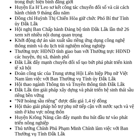
trong thực hiện bình đẳng giới
Huyện Ea H’Leo sơ kết công tác chuyển đổi số và cải cách
hành chính 9 tháng đầu năm
Đồng chí Huỳnh Thị Chiến Hòa giữ chức Phó Bí thư Tỉnh
ủy Đắk Lắk
Hội nghị Ban Chấp hành Đảng bộ tỉnh Đắk Lắk lần thứ 26
xem xét nhiều nội dung quan trọng
Khởi động dự án sản xuất sầu riêng ứng dụng công nghệ
thông minh và du lịch trải nghiệm nông nghiệp
Thường trực HĐND tỉnh giao ban với Thường trực HĐND
các huyện, thị xã, thành phố
Đắk Lắk đẩy mạnh chuyển đổi số tạo bứt phá phát triển kinh
tế xã hội
Đoàn công tác của Trung ương Hội Liên hiệp Phụ nữ Việt
Nam làm việc với Ban Thường vụ Tỉnh ủy Đắk Lắk
Hội thao ngành Thông tin và Truyền thông tỉnh Đắk Lắk
Đắk Lắk tìm giải pháp xây dựng và phát triển hệ sinh thái sầu
riêng bền vững
“Nữ hoàng sầu riêng” được đấu giá 1,4 tỷ đồng
Hội thảo giải pháp hỗ trợ phụ nữ tiếp cận với nước sạch và vệ
sinh ở khu vực nông thôn
Huyện Krông Năng cần đẩy mạnh thu hút đầu tư vào phát
triển nông nghiệp
Thủ tướng Chính Phủ Phạm Minh Chính làm việc với Ban
Thường vụ Tỉnh Đắk Lắk