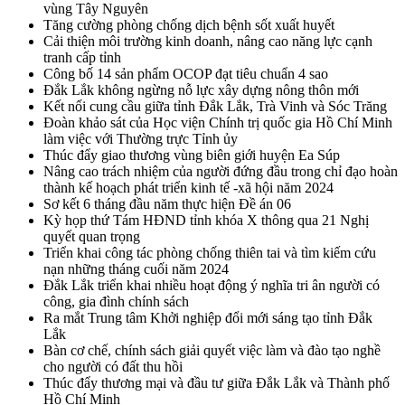
vùng Tây Nguyên
Tăng cường phòng chống dịch bệnh sốt xuất huyết
Cải thiện môi trường kinh doanh, nâng cao năng lực cạnh
tranh cấp tỉnh
Công bố 14 sản phẩm OCOP đạt tiêu chuẩn 4 sao
Đắk Lắk không ngừng nỗ lực xây dựng nông thôn mới
Kết nối cung cầu giữa tỉnh Đắk Lắk, Trà Vinh và Sóc Trăng
Đoàn khảo sát của Học viện Chính trị quốc gia Hồ Chí Minh
làm việc với Thường trực Tỉnh ủy
Thúc đẩy giao thương vùng biên giới huyện Ea Súp
Nâng cao trách nhiệm của người đứng đầu trong chỉ đạo hoàn
thành kế hoạch phát triển kinh tế -xã hội năm 2024
Sơ kết 6 tháng đầu năm thực hiện Đề án 06
Kỳ họp thứ Tám HĐND tỉnh khóa X thông qua 21 Nghị
quyết quan trọng
Triển khai công tác phòng chống thiên tai và tìm kiếm cứu
nạn những tháng cuối năm 2024
Đắk Lắk triển khai nhiều hoạt động ý nghĩa tri ân người có
công, gia đình chính sách
Ra mắt Trung tâm Khởi nghiệp đổi mới sáng tạo tỉnh Đắk
Lắk
Bàn cơ chế, chính sách giải quyết việc làm và đào tạo nghề
cho người có đất thu hồi
Thúc đẩy thương mại và đầu tư giữa Đắk Lắk và Thành phố
Hồ Chí Minh