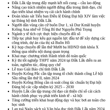
Đắk Lắk tập trung đẩy mạnh kết nối cung – cầu lao động
Nâng cao trách nhiệm người đứng đầu trong lãnh đạo, chỉ
đạo triển khai nhiệm vụ cải cách hành chính
Đoàn khảo sát Tiểu ban Điều lệ Đảng Đại hội XIV làm việc
tại Đảng bộ tỉnh Đắk Lắk
Người dân vùng căn cứ buôn Dur 1, xã Dur Kmăl huyện
Krông Ana nhớ về Tổng Bí thư Nguyễn Phú Trọng
Ngành y tế tích cực thực hiện chuyển đổi số
Tiếp tục phát huy kêu gọi nguồn lực đầu tư để xây dựng các
công trình, dự án của thị xã Buôn Hồ
Kỳ họp chuyên đề lần thứ Mười ba HĐND tỉnh khóa X
thông qua nhiều nội dung quan trọng
Khai mạc chương trình Hành trình đỏ toàn quốc
Kỳ thi tốt nghiệp THPT năm 2024 tại Đắk Lắk diễn ra an
toàn, nghiêm túc, đúng quy chế
Lễ trao Giải Báo chí tỉnh Đắk Lắk
Huyện Krông Pắc cần tập trung tổ chức thành công Lễ hội
Sầu riêng lần thứ II, năm 2024
Huyện Krông Bông cần rà soát công tác chuẩn bị Đại hội
Đảng bộ các cấp nhiệm kỳ 2025 – 2030
Huyện Lắk cần tập trung chỉ đạo cải thiện chỉ số cải cách
hành chính phục vụ phát triển kinh tế - xã hội
Tăng cường triển khai hoạt động dạy và học bơi an toàn cho
học sinh
Lan toả Ngày sách và Văn hóa đọc tỉnh Đắk Lắk năm 2024