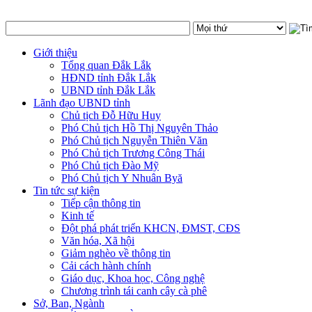
Giới thiệu
Tổng quan Đắk Lắk
HĐND tỉnh Đắk Lắk
UBND tỉnh Đắk Lắk
Lãnh đạo UBND tỉnh
Chủ tịch Đỗ Hữu Huy
Phó Chủ tịch Hồ Thị Nguyên Thảo
Phó Chủ tịch Nguyễn Thiên Văn
Phó Chủ tịch Trương Công Thái
Phó Chủ tịch Đào Mỹ
Phó Chủ tịch Y Nhuân Byă
Tin tức sự kiện
Tiếp cận thông tin
Kinh tế
Đột phá phát triển KHCN, ĐMST, CĐS
Văn hóa, Xã hội
Giảm nghèo về thông tin
Cải cách hành chính
Giáo dục, Khoa học, Công nghệ
Chương trình tái canh cây cà phê
Sở, Ban, Ngành