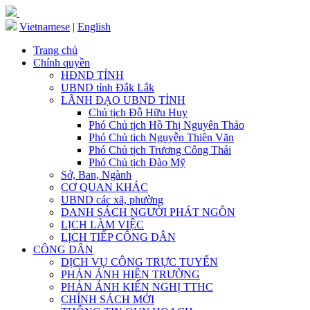
Vietnamese
|
English
Trang chủ
Chính quyền
HĐND TỈNH
UBND tỉnh Đắk Lắk
LÃNH ĐẠO UBND TỈNH
Chủ tịch Đỗ Hữu Huy
Phó Chủ tịch Hồ Thị Nguyên Thảo
Phó Chủ tịch Nguyễn Thiên Văn
Phó Chủ tịch Trương Công Thái
Phó Chủ tịch Đào Mỹ
Sở, Ban, Ngành
CƠ QUAN KHÁC
UBND các xã, phường
DANH SÁCH NGƯỜI PHÁT NGÔN
LỊCH LÀM VIỆC
LỊCH TIẾP CÔNG DÂN
CÔNG DÂN
DỊCH VỤ CÔNG TRỰC TUYẾN
PHẢN ÁNH HIỆN TRƯỜNG
PHẢN ÁNH KIẾN NGHỊ TTHC
CHÍNH SÁCH MỚI