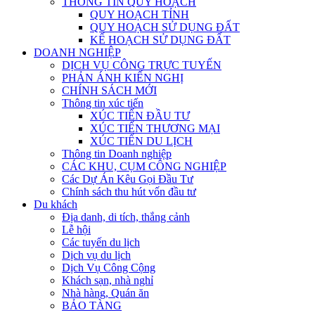
THÔNG TIN QUY HOẠCH
QUY HOẠCH TỈNH
QUY HOẠCH SỬ DỤNG ĐẤT
KẾ HOẠCH SỬ DỤNG ĐẤT
DOANH NGHIỆP
DỊCH VỤ CÔNG TRỰC TUYẾN
PHẢN ÁNH KIẾN NGHỊ
CHÍNH SÁCH MỚI
Thông tin xúc tiến
XÚC TIẾN ĐẦU TƯ
XÚC TIẾN THƯƠNG MẠI
XÚC TIẾN DU LỊCH
Thông tin Doanh nghiệp
CÁC KHU, CỤM CÔNG NGHIỆP
Các Dự Án Kêu Gọi Đầu Tư
Chính sách thu hút vốn đầu tư
Du khách
Địa danh, di tích, thắng cảnh
Lễ hội
Các tuyến du lịch
Dịch vụ du lịch
Dịch Vụ Công Cộng
Khách sạn, nhà nghỉ
Nhà hàng, Quán ăn
BẢO TÀNG