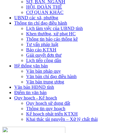
SỞ, BAN, NGÀNH
HỘI, ĐOÀN THỂ
CƠ QUAN KHÁC
UBND các xã, phường
Thông tin chỉ đạo điều hành
Lịch làm việc của UBND tỉnh
Khen thưởng, xử phạt HC
Thông tin báo cáo thống kê
Tư vấn pháp luật
Báo cáo KTXH
Giải quyết đơn thư
Lịch tiếp công dân
Hệ thống văn bản
Văn bản pháp quy
Văn bản chỉ đạo điều hành
Văn bản trung ương
Văn bản HĐND tỉnh
Điểm tin văn bản
Quy hoạch - Kế hoạch
Quy hoạch sử dụng đất
Thông tin quy hoạch
Kế hoạch phát triển KTXH
Khai thác tài nguyên – Xử lý chất thải