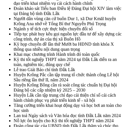
đạo triển khai nhiệm vụ cải cách hành chính
Đoàn khảo sát Tiểu ban Điều lệ Đảng Đại hội XIV làm việc
tại Đảng bộ tỉnh Đắk Lắk
Người dân vùng căn cứ buôn Dur 1, xã Dur Kmăl huyện
Krông Ana nhớ về Tổng Bí thư Nguyễn Phú Trọng
Ngành y tế tích cực thực hiện chuyển đổi số
Tiếp tục phát huy kêu gọi nguồn lực đầu tư để xây dựng các
công trình, dự án của thị xã Buôn Hồ
Kỳ họp chuyên đề lần thứ Mười ba HĐND tỉnh khóa X
thông qua nhiều nội dung quan trọng
Khai mạc chương trình Hành trình đỏ toàn quốc
Kỳ thi tốt nghiệp THPT năm 2024 tại Đắk Lắk diễn ra an
toàn, nghiêm túc, đúng quy chế
Lễ trao Giải Báo chí tỉnh Đắk Lắk
Huyện Krông Pắc cần tập trung tổ chức thành công Lễ hội
Sầu riêng lần thứ II, năm 2024
Huyện Krông Bông cần rà soát công tác chuẩn bị Đại hội
Đảng bộ các cấp nhiệm kỳ 2025 – 2030
Huyện Lắk cần tập trung chỉ đạo cải thiện chỉ số cải cách
hành chính phục vụ phát triển kinh tế - xã hội
Tăng cường triển khai hoạt động dạy và học bơi an toàn cho
học sinh
Lan toả Ngày sách và Văn hóa đọc tỉnh Đắk Lắk năm 2024
Nỗ lực ôn luyện cho Kỳ thi tốt nghiệp THPT năm 2024
Đoàn công tác của UBND tỉnh Đắk Lắk thăm và chúc thọ