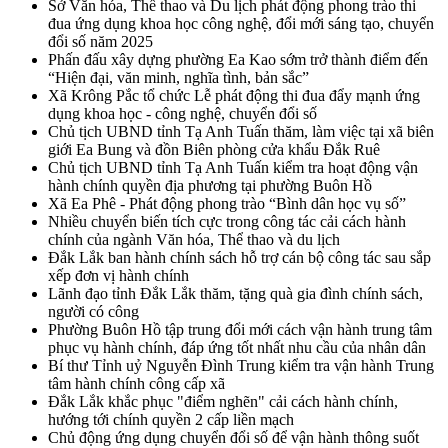
Sở Văn hóa, Thể thao và Du lịch phát động phong trào thi
đua ứng dụng khoa học công nghệ, đổi mới sáng tạo, chuyển
đổi số năm 2025
Phấn đấu xây dựng phường Ea Kao sớm trở thành điểm đến
“Hiện đại, văn minh, nghĩa tình, bản sắc”
Xã Krông Pắc tổ chức Lễ phát động thi đua đẩy mạnh ứng
dụng khoa học - công nghệ, chuyển đổi số
Chủ tịch UBND tỉnh Tạ Anh Tuấn thăm, làm việc tại xã biên
giới Ea Bung và đồn Biên phòng cửa khẩu Đắk Ruê
Chủ tịch UBND tỉnh Tạ Anh Tuấn kiểm tra hoạt động vận
hành chính quyền địa phương tại phường Buôn Hồ
Xã Ea Phê - Phát động phong trào “Bình dân học vụ số”
Nhiều chuyển biến tích cực trong công tác cải cách hành
chính của ngành Văn hóa, Thể thao và du lịch
Đắk Lắk ban hành chính sách hỗ trợ cán bộ công tác sau sắp
xếp đơn vị hành chính
Lãnh đạo tỉnh Đắk Lắk thăm, tặng quà gia đình chính sách,
người có công
Phường Buôn Hồ tập trung đổi mới cách vận hành trung tâm
phục vụ hành chính, đáp ứng tốt nhất nhu cầu của nhân dân
Bí thư Tỉnh uỷ Nguyễn Đình Trung kiểm tra vận hành Trung
tâm hành chính công cấp xã
Đắk Lắk khắc phục "điểm nghẽn" cải cách hành chính,
hướng tới chính quyền 2 cấp liền mạch
Chủ động ứng dụng chuyển đổi số để vận hành thông suốt