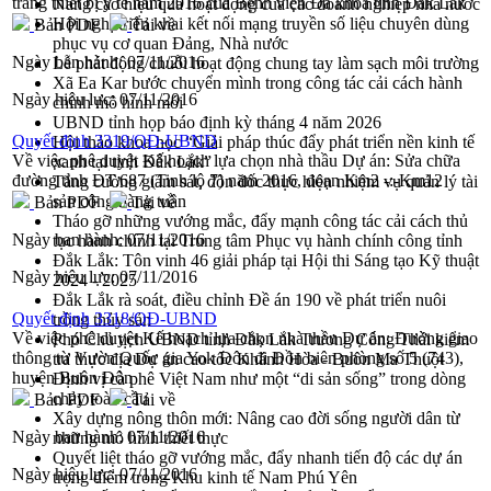
trang thiết bị y tế năm 2016 của Bệnh viện Đa khoa tỉnh Đắk Lắk
Nâng cao hiệu quả hoạt động của các doanh nghiệp nhà nước
Hội nghị triển khai kết nối mạng truyền số liệu chuyên dùng
Bản PDF
Tải về
phục vụ cơ quan Đảng, Nhà nước
Ngày ban hành:
07/11/2016
Lễ phát động chuỗi hoạt động chung tay làm sạch môi trường
Xã Ea Kar bước chuyển mình trong công tác cải cách hành
Ngày hiệu lực:
07/11/2016
chính mô hình mới
UBND tỉnh họp báo định kỳ tháng 4 năm 2026
Quyết định 3319/QĐ-UBND
Hội thảo khoa học “Giải pháp thúc đẩy phát triển nền kinh tế
Về việc phê duyệt Kế hoạch lựa chọn nhà thầu Dự án: Sửa chữa
xanh tại tỉnh Đắk Lắk”
đường tỉnh ĐT.687 (Tinh lộ 7) năm 2016, đoạn Km2 -:-Km12
Tăng cường giám sát, đôn đốc thực hiện nhiệm vụ quản lý tài
sản công hàng tuần
Bản PDF
Tải về
Tháo gỡ những vướng mắc, đẩy mạnh công tác cải cách thủ
Ngày ban hành:
07/11/2016
tục hành chính tại Trung tâm Phục vụ hành chính công tỉnh
Đắk Lắk: Tôn vinh 46 giải pháp tại Hội thi Sáng tạo Kỹ thuật
Ngày hiệu lực:
07/11/2016
2024 - 2025
Đắk Lắk rà soát, điều chỉnh Đề án 190 về phát triển nuôi
Quyết định 3318/QĐ-UBND
trồng thủy sản
Về việc phê duyệt Kế hoạch lựa chọn nhà thầu Dự án: Đường giao
Phó Chủ tịch UBND tỉnh Đắk Lắk Trương Công Thái kiểm
thông từ Vườn Quốc gia Yok Đôn đi Đồn biên phòng số 5 (743),
tra thực địa Dự án cao tốc Khánh Hòa - Buôn Ma Thuột
huyện Buôn Đôn
Định vị cà phê Việt Nam như một “di sản sống” trong dòng
chảy toàn cầu
Bản PDF
Tải về
Xây dựng nông thôn mới: Nâng cao đời sống người dân từ
Ngày ban hành:
07/11/2016
những mô hình thiết thực
Quyết liệt tháo gỡ vướng mắc, đẩy nhanh tiến độ các dự án
Ngày hiệu lực:
07/11/2016
trọng điểm trong Khu kinh tế Nam Phú Yên