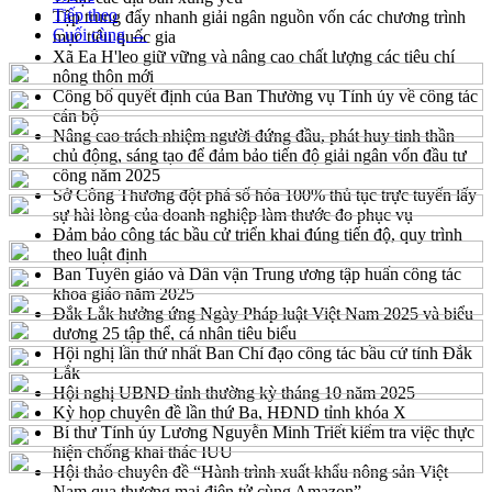
Tiếp theo
Tập trung đẩy nhanh giải ngân nguồn vốn các chương trình
Cuối cùng →
mục tiêu quốc gia
Xã Ea H'leo giữ vững và nâng cao chất lượng các tiêu chí
nông thôn mới
Công bố quyết định của Ban Thường vụ Tỉnh ủy về công tác
cán bộ
Nâng cao trách nhiệm người đứng đầu, phát huy tinh thần
chủ động, sáng tạo để đảm bảo tiến độ giải ngân vốn đầu tư
công năm 2025
Sở Công Thương đột phá số hóa 100% thủ tục trực tuyến lấy
sự hài lòng của doanh nghiệp làm thước đo phục vụ
Đảm bảo công tác bầu cử triển khai đúng tiến độ, quy trình
theo luật định
Ban Tuyên giáo và Dân vận Trung ương tập huấn công tác
khoa giáo năm 2025
Đắk Lắk hưởng ứng Ngày Pháp luật Việt Nam 2025 và biểu
dương 25 tập thể, cá nhân tiêu biểu
Hội nghị lần thứ nhất Ban Chỉ đạo công tác bầu cử tỉnh Đắk
Lắk
Hội nghị UBND tỉnh thường kỳ tháng 10 năm 2025
Kỳ họp chuyên đề lần thứ Ba, HĐND tỉnh khóa X
Bí thư Tỉnh ủy Lương Nguyễn Minh Triết kiểm tra việc thực
hiện chống khai thác IUU
Hội thảo chuyên đề “Hành trình xuất khẩu nông sản Việt
Nam qua thương mại điện tử cùng Amazon”