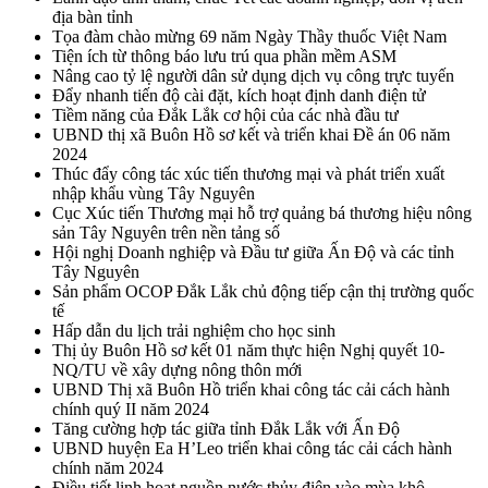
địa bàn tỉnh
Tọa đàm chào mừng 69 năm Ngày Thầy thuốc Việt Nam
Tiện ích từ thông báo lưu trú qua phần mềm ASM
Nâng cao tỷ lệ người dân sử dụng dịch vụ công trực tuyến
Đẩy nhanh tiến độ cài đặt, kích hoạt định danh điện tử
Tiềm năng của Đắk Lắk cơ hội của các nhà đầu tư
UBND thị xã Buôn Hồ sơ kết và triển khai Đề án 06 năm
2024
Thúc đẩy công tác xúc tiến thương mại và phát triển xuất
nhập khẩu vùng Tây Nguyên
Cục Xúc tiến Thương mại hỗ trợ quảng bá thương hiệu nông
sản Tây Nguyên trên nền tảng số
Hội nghị Doanh nghiệp và Đầu tư giữa Ấn Độ và các tỉnh
Tây Nguyên
Sản phẩm OCOP Đắk Lắk chủ động tiếp cận thị trường quốc
tế
Hấp dẫn du lịch trải nghiệm cho học sinh
Thị ủy Buôn Hồ sơ kết 01 năm thực hiện Nghị quyết 10-
NQ/TU về xây dựng nông thôn mới
UBND Thị xã Buôn Hồ triển khai công tác cải cách hành
chính quý II năm 2024
Tăng cường hợp tác giữa tỉnh Đắk Lắk với Ấn Độ
UBND huyện Ea H’Leo triển khai công tác cải cách hành
chính năm 2024
Điều tiết linh hoạt nguồn nước thủy điện vào mùa khô