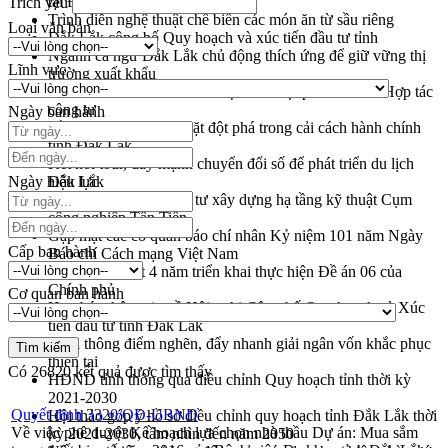
tại Đắk Lắk
Trích yếu
Trình diễn nghệ thuật chế biến các món ăn từ sầu riêng
Loại văn bản
Đắk Lắk công bố Quy hoạch và xúc tiến đầu tư tỉnh
Ngành cá ngừ Đắk Lắk chủ động thích ứng để giữ vững thị
Lĩnh vực
trường xuất khẩu
Diễn đàn Kinh tế tư nhân Việt Nam đột phá cơ chế - Hợp tác
công tư
Ngày ban hành
Đề án 06 tạo bước ngoặt đột phá trong cải cách hành chính
tỉnh Đắk Lắk
Kết nối tour, đẩy mạnh chuyển đổi số để phát triển du lịch
Ngày hiệu lực
Đắk Lắk
Khởi động Dự án Đầu tư xây dựng hạ tầng kỹ thuật Cụm
công nghiệp Tân Tiến
Gặp mặt các cơ quan báo chí nhân Kỷ niệm 101 năm Ngày
Cấp ban hành
Báo chí Cách mạng Việt Nam
Đắk Lắk sơ kết 4 năm triển khai thực hiện Đề án 06 của
Chính phủ
Cơ quan ban hành
Họp báo thông tin về Hội nghị Công bố Quy hoạch và Xúc
tiến đầu tư tỉnh Đắk Lắk
Khơi thông điểm nghẽn, đẩy nhanh giải ngân vốn khắc phục
thiên tai
Có
26820
kết quả được tìm thấy
HĐND tỉnh thông qua điều chỉnh Quy hoạch tỉnh thời kỳ
2021-2030
Quyết định 3320/QĐ-UBND
Hội thảo góp ý hồ sơ điều chỉnh quy hoạch tỉnh Đắk Lắk thời
Về việc phê duyệt Kế hoạch lựa chọn nhà thầu Dự án: Mua sắm
kỳ 2021-2030, tầm nhìn đến năm 2050