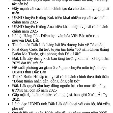
tác cán bộ
Đẩy mạnh cải cách hành chính tạo đà cho doanh nghiệp phát
triển
UBND huyện Krông Búk triển khai nhiệm vụ cải cách hành
chính năm 2025
UBND huyện Krông Ana triển khai nhiệm vụ cải cách hành
chính năm 2025
Lễ hội Hảng Pồ - Điểm hẹn văn hóa Việt Bắc trên cao
nguyên Đắk Lắk
Thanh niên Đắk Lắk hăng hái lên đường bảo vệ Tổ quốc
Phát động Cuộc thi trực tuyến tìm hiểu “50 năm Chiến thắng
Buôn Ma Thuột, giải phóng tỉnh Đắk Lắk”
Đắk Lắk xây dựng kịch bản tăng trưởng kinh tế - xã hội năm
2025 đạt 8% trở lên
Đề xuất phương án giảm 6 cơ quan chuyên môn trực thuộc
UBND tỉnh Đắk Lắk
Thị xã Buôn Hồ tập trung cải cách hành chính theo tinh thần
"Đồng thuận nhân dân, đồng lòng cán bộ"
Đắk Lắk quyết tâm huy động nguồn lực cho mục tiêu tăng
trưởng hai con số năm 2025
Gặp mặt đại biểu trí thức, văn nghệ sĩ, báo giới Xuân Ất Tỵ
2025
Lãnh đạo UBND tỉnh Đắk Lắk đối thoại với cán bộ, hội viên,
phụ nữ
Quyết liệt giải ngân 100% vốn đầu tư công trong năm 2025