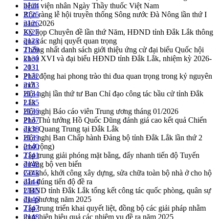
bệnh viện nhân Ngày Thầy thuốc Việt Nam
2124
Rộn ràng lễ hội truyền thống Sông nước Đà Nông lần thứ I
2125
năm 2026
2126
Kỳ họp Chuyên đề lần thứ Năm, HĐND tỉnh Đắk Lắk thông
2127
qua các nghị quyết quan trọng
2128
Thống nhất danh sách giới thiệu ứng cử đại biểu Quốc hội
2129
khoá XVI và đại biểu HĐND tỉnh Đắk Lắk, nhiệm kỳ 2026-
2130
2031
2131
Phát động hai phong trào thi đua quan trọng trong kỷ nguyên
2132
mới
2133
Hội nghị lần thứ tư Ban Chỉ đạo công tác bầu cử tỉnh Đắk
2134
Lắk
2135
Hội nghị Báo cáo viên Trung ương tháng 01/2026
2136
Phó Thủ tướng Hồ Quốc Dũng đánh giá cao kết quả Chiến
2137
dịch Quang Trung tại Đắk Lắk
2138
Hội nghị Ban Chấp hành Đảng bộ tỉnh Đắk Lắk lần thứ 2
2139
(mở rộng)
2140
Tập trung giải phóng mặt bằng, đẩy nhanh tiến độ Tuyến
2141
đường bộ ven biển
2142
Gỡ khó, khởi công xây dựng, sửa chữa toàn bộ nhà ở cho hộ
2143
dân đúng tiến độ đề ra
2144
UBND tỉnh Đắk Lắk tổng kết công tác quốc phòng, quân sự
2145
địa phương năm 2025
2146
Tập trung triển khai quyết liệt, đồng bộ các giải pháp nhằm
2147
thực hiện hiệu quả các nhiệm vụ đề ra năm 2025
2148