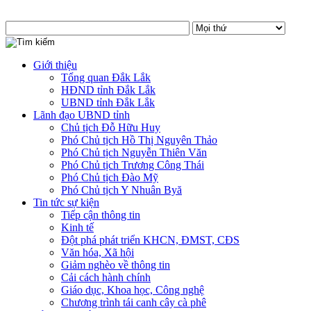
Giới thiệu
Tổng quan Đắk Lắk
HĐND tỉnh Đắk Lắk
UBND tỉnh Đắk Lắk
Lãnh đạo UBND tỉnh
Chủ tịch Đỗ Hữu Huy
Phó Chủ tịch Hồ Thị Nguyên Thảo
Phó Chủ tịch Nguyễn Thiên Văn
Phó Chủ tịch Trương Công Thái
Phó Chủ tịch Đào Mỹ
Phó Chủ tịch Y Nhuân Byă
Tin tức sự kiện
Tiếp cận thông tin
Kinh tế
Đột phá phát triển KHCN, ĐMST, CĐS
Văn hóa, Xã hội
Giảm nghèo về thông tin
Cải cách hành chính
Giáo dục, Khoa học, Công nghệ
Chương trình tái canh cây cà phê