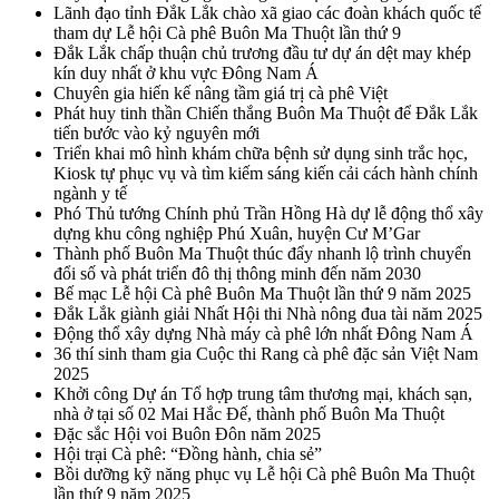
Lãnh đạo tỉnh Đắk Lắk chào xã giao các đoàn khách quốc tế
tham dự Lễ hội Cà phê Buôn Ma Thuột lần thứ 9
Đắk Lắk chấp thuận chủ trương đầu tư dự án dệt may khép
kín duy nhất ở khu vực Đông Nam Á
Chuyên gia hiến kế nâng tầm giá trị cà phê Việt
Phát huy tinh thần Chiến thắng Buôn Ma Thuột để Đắk Lắk
tiến bước vào kỷ nguyên mới
Triển khai mô hình khám chữa bệnh sử dụng sinh trắc học,
Kiosk tự phục vụ và tìm kiếm sáng kiến cải cách hành chính
ngành y tế
Phó Thủ tướng Chính phủ Trần Hồng Hà dự lễ động thổ xây
dựng khu công nghiệp Phú Xuân, huyện Cư M’Gar
Thành phố Buôn Ma Thuột thúc đẩy nhanh lộ trình chuyển
đổi số và phát triển đô thị thông minh đến năm 2030
Bế mạc Lễ hội Cà phê Buôn Ma Thuột lần thứ 9 năm 2025
Đắk Lắk giành giải Nhất Hội thi Nhà nông đua tài năm 2025
Động thổ xây dựng Nhà máy cà phê lớn nhất Đông Nam Á
36 thí sinh tham gia Cuộc thi Rang cà phê đặc sản Việt Nam
2025
Khởi công Dự án Tổ hợp trung tâm thương mại, khách sạn,
nhà ở tại số 02 Mai Hắc Đế, thành phố Buôn Ma Thuột
Đặc sắc Hội voi Buôn Đôn năm 2025
Hội trại Cà phê: “Đồng hành, chia sẻ”
Bồi dưỡng kỹ năng phục vụ Lễ hội Cà phê Buôn Ma Thuột
lần thứ 9 năm 2025