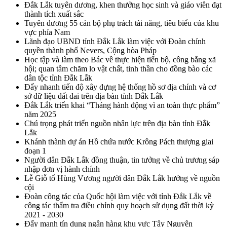
Đắk Lắk tuyên dương, khen thưởng học sinh và giáo viên đạt
thành tích xuất sắc
Tuyên dương 55 cán bộ phụ trách tài năng, tiêu biểu của khu
vực phía Nam
Lãnh đạo UBND tỉnh Đắk Lắk làm việc với Đoàn chính
quyền thành phố Nevers, Cộng hòa Pháp
Học tập và làm theo Bác về thực hiện tiến bộ, công bằng xã
hội; quan tâm chăm lo vật chất, tinh thần cho đồng bào các
dân tộc tỉnh Đắk Lắk
Đẩy nhanh tiến độ xây dựng hệ thống hồ sơ địa chính và cơ
sở dữ liệu đất đai trên địa bàn tỉnh Đắk Lắk
Đắk Lắk triển khai “Tháng hành động vì an toàn thực phẩm”
năm 2025
Chú trọng phát triển nguồn nhân lực trên địa bàn tỉnh Đắk
Lắk
Khánh thành dự án Hồ chứa nước Krông Pách thượng giai
đoạn 1
Người dân Đắk Lắk đồng thuận, tin tưởng về chủ trương sáp
nhập đơn vị hành chính
Lễ Giỗ tổ Hùng Vương người dân Đắk Lắk hướng về nguồn
cội
Đoàn công tác của Quốc hội làm việc với tỉnh Đắk Lắk về
công tác thẩm tra điều chỉnh quy hoạch sử dụng đất thời kỳ
2021 - 2030
Đẩy mạnh tín dụng ngân hàng khu vực Tây Nguyên