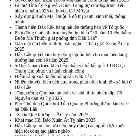
Bí thư Tỉnh ủy Nguyễn Đình Trung dự chương trình Tết
nhân ái năm 2025 tại huyện Cư M’Gar
Xây dựng Buôn Ma Thuột là đô thị xanh, sinh thái, thông
minh
Thanh niên Đắk Lắk hăng hái lên đường bảo vệ Tổ quốc
Phát động Cuộc thi trực tuyến tìm hiểu “50 năm Chiến thắng
Buôn Ma Thuột, giải phóng tỉnh Đắk Lắk”
Gặp mặt đại biểu trí thức, văn nghệ sĩ, báo giới Xuân Ất Tỵ
2025
Đắk Lắk quyết tâm huy động nguồn lực cho mục tiêu tăng
trưởng hai con số năm 2025
Sơ kết 5 năm triển khai tiếp nhận và trả kết quả TTHC tại
Trung tâm phục vụ hành chính công
Điểm sáng xuất khẩu nông sản Đắk Lắk
Nhiều chuyển biến tích cực trong phát triển kinh tế - xã hội ở
Đắk Lắk
Tăng cường đảm bảo an toàn vệ sinh thực phẩm dịp Tết
Nguyên đán Ất Tỵ 2025
Phó Chủ tịch Quốc hội Trần Quang Phương thăm, làm việc
tại Đắk Lắk
"Xuân Quê hương" - Ất Tỵ năm 2025
Khai mạc Hội Báo Xuân Ất Tỵ năm 2025
Đắk Lắk quan tâm, ưu tiên, huy động các nguồn lực thực
hiện tốt công tác giảm nghèo