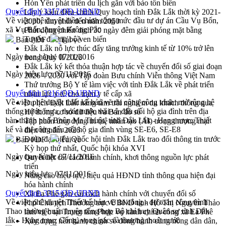
Hòn Yến phát triển du lịch gắn với bảo tồn biển
Quyết định 3317/QĐ-UBND
Lấy ý kiến điều chỉnh Quy hoạch tỉnh Đắk Lắk thời kỳ 2021-
Về việc phê duyệt điều chỉnh tổng mức đầu tư dự án Cầu Vụ Bổn,
2030, tầm nhìn đến năm 2050
xã Vụ Bổn, huyện Krông Pắc
Phát động chiến dịch 30 ngày đêm giải phóng mặt bằng
Tuyến đường bộ ven biển
Bản PDF
Tải về
Đắk Lắk nỗ lực thúc đẩy tăng trưởng kinh tế từ 10% trở lên
Ngày ban hành:
07/11/2016
trong Quý II/2026
Đắk Lắk ký kết thỏa thuận hợp tác về chuyển đổi số giai đoạn
Ngày hiệu lực:
07/11/2016
2026 – 2030 với Tập đoàn Bưu chính Viễn thông Việt Nam
Thứ trưởng Bộ Y tế làm việc với tỉnh Đắk Lắk về phát triển
Quyết định 3316/QĐ-UBND
nhân lực y tế cho trạm y tế cấp xã
Về việc phê duyệt thiết kế bản vẽ thi công công trình: mở rộng hệ
Du lịch Đắk Lắk nâng tầm trải nghiệm du khách thông qua
thống nước mưa, thoát nước thải và đấu nối hộ gia đình trên địa
Hệ thống cơ sở dữ liệu và Bản đồ số
bàn thành phố Buôn Ma Thuột, tỉnh Đắk Lắk - Hạng mục: Thiết
Tập huấn ứng dụng trí tuệ nhân tạo (AI) trong thương mại
kế và thi công đấu nối hộ gia đình vùng SE-E6, SE-E8
điện tử năm 2026
Đoàn đại biểu Quốc hội tỉnh Đắk Lắk trao đổi thông tin trước
Bản PDF
Tải về
Kỳ họp thứ nhất, Quốc hội khóa XVI
Ngày ban hành:
07/11/2016
Quyết liệt cải cách hành chính, khơi thông nguồn lực phát
triển
Ngày hiệu lực:
07/11/2016
Nâng cao hiệu lực, hiệu quả HĐND tỉnh thông qua hiện đại
hóa hành chính
Quyết định 3315/QĐ-UBND
Xã Ea Phê gắn cải cách hành chính với chuyển đổi số
Về việc phê duyệt Thiết kế bản vẽ thi công - dự toán công trình
Phó Chủ tịch Thường trực UBND tỉnh Hồ Thị Nguyên Thảo
Thao trường huấn luyện tổng hợp Bộ chỉ huy Quân sự tỉnh Đắk
làm việc tại Trung tâm Phục vụ hành chính công xã Ea Phê
lắk - Hạng mục: Cổng, vọng gác và mương thoát nước
Xây dựng nền hành chính số đồng hành cùng nông dân dân,