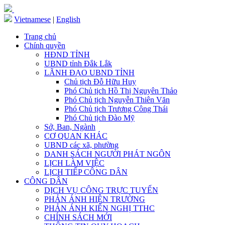
Vietnamese
|
English
Trang chủ
Chính quyền
HĐND TỈNH
UBND tỉnh Đắk Lắk
LÃNH ĐẠO UBND TỈNH
Chủ tịch Đỗ Hữu Huy
Phó Chủ tịch Hồ Thị Nguyên Thảo
Phó Chủ tịch Nguyễn Thiên Văn
Phó Chủ tịch Trương Công Thái
Phó Chủ tịch Đào Mỹ
Sở, Ban, Ngành
CƠ QUAN KHÁC
UBND các xã, phường
DANH SÁCH NGƯỜI PHÁT NGÔN
LỊCH LÀM VIỆC
LỊCH TIẾP CÔNG DÂN
CÔNG DÂN
DỊCH VỤ CÔNG TRỰC TUYẾN
PHẢN ÁNH HIỆN TRƯỜNG
PHẢN ÁNH KIẾN NGHỊ TTHC
CHÍNH SÁCH MỚI