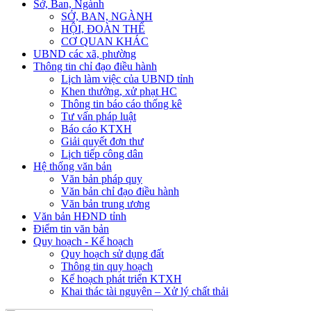
Sở, Ban, Ngành
SỞ, BAN, NGÀNH
HỘI, ĐOÀN THỂ
CƠ QUAN KHÁC
UBND các xã, phường
Thông tin chỉ đạo điều hành
Lịch làm việc của UBND tỉnh
Khen thưởng, xử phạt HC
Thông tin báo cáo thống kê
Tư vấn pháp luật
Báo cáo KTXH
Giải quyết đơn thư
Lịch tiếp công dân
Hệ thống văn bản
Văn bản pháp quy
Văn bản chỉ đạo điều hành
Văn bản trung ương
Văn bản HĐND tỉnh
Điểm tin văn bản
Quy hoạch - Kế hoạch
Quy hoạch sử dụng đất
Thông tin quy hoạch
Kế hoạch phát triển KTXH
Khai thác tài nguyên – Xử lý chất thải