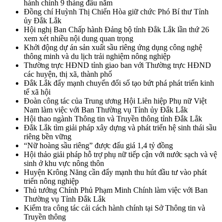
hành chính 9 tháng đầu năm
Đồng chí Huỳnh Thị Chiến Hòa giữ chức Phó Bí thư Tỉnh
ủy Đắk Lắk
Hội nghị Ban Chấp hành Đảng bộ tỉnh Đắk Lắk lần thứ 26
xem xét nhiều nội dung quan trọng
Khởi động dự án sản xuất sầu riêng ứng dụng công nghệ
thông minh và du lịch trải nghiệm nông nghiệp
Thường trực HĐND tỉnh giao ban với Thường trực HĐND
các huyện, thị xã, thành phố
Đắk Lắk đẩy mạnh chuyển đổi số tạo bứt phá phát triển kinh
tế xã hội
Đoàn công tác của Trung ương Hội Liên hiệp Phụ nữ Việt
Nam làm việc với Ban Thường vụ Tỉnh ủy Đắk Lắk
Hội thao ngành Thông tin và Truyền thông tỉnh Đắk Lắk
Đắk Lắk tìm giải pháp xây dựng và phát triển hệ sinh thái sầu
riêng bền vững
“Nữ hoàng sầu riêng” được đấu giá 1,4 tỷ đồng
Hội thảo giải pháp hỗ trợ phụ nữ tiếp cận với nước sạch và vệ
sinh ở khu vực nông thôn
Huyện Krông Năng cần đẩy mạnh thu hút đầu tư vào phát
triển nông nghiệp
Thủ tướng Chính Phủ Phạm Minh Chính làm việc với Ban
Thường vụ Tỉnh Đắk Lắk
Kiểm tra công tác cải cách hành chính tại Sở Thông tin và
Truyền thông