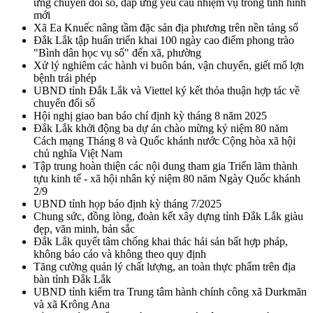
ứng chuyển đổi số, đáp ứng yêu cầu nhiệm vụ trong tình hình
mới
Xã Ea Knuếc nâng tầm đặc sản địa phương trên nền tảng số
Đắk Lắk tập huấn triển khai 100 ngày cao điểm phong trào
"Bình dân học vụ số" đến xã, phường
Xử lý nghiêm các hành vi buôn bán, vận chuyển, giết mổ lợn
bệnh trái phép
UBND tỉnh Đắk Lắk và Viettel ký kết thỏa thuận hợp tác về
chuyển đổi số
Hội nghị giao ban báo chí định kỳ tháng 8 năm 2025
Đắk Lắk khởi động ba dự án chào mừng kỷ niệm 80 năm
Cách mạng Tháng 8 và Quốc khánh nước Cộng hòa xã hội
chủ nghĩa Việt Nam
Tập trung hoàn thiện các nội dung tham gia Triển lãm thành
tựu kinh tế - xã hội nhân kỷ niệm 80 năm Ngày Quốc khánh
2/9
UBND tỉnh họp báo định kỳ tháng 7/2025
Chung sức, đồng lòng, đoàn kết xây dựng tỉnh Đắk Lắk giàu
đẹp, văn minh, bản sắc
Đắk Lắk quyết tâm chống khai thác hải sản bất hợp pháp,
không báo cáo và không theo quy định
Tăng cường quản lý chất lượng, an toàn thực phẩm trên địa
bàn tỉnh Đắk Lắk
UBND tỉnh kiểm tra Trung tâm hành chính công xã Durkmăn
và xã Krông Ana