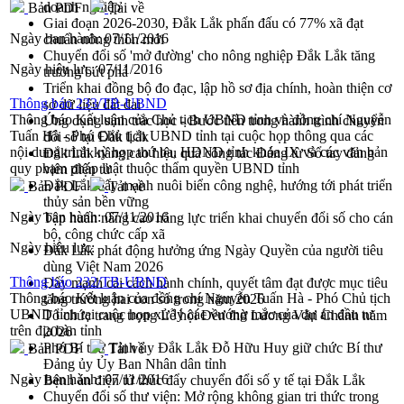
doanh nghiệp
Bản PDF
Tải về
Giai đoạn 2026-2030, Đắk Lắk phấn đấu có 77% xã đạt
Ngày ban hành:
07/11/2016
chuẩn nông thôn mới
Chuyển đổi số 'mở đường' cho nông nghiệp Đắk Lắk tăng
Ngày hiệu lực:
07/11/2016
trưởng bứt phá
Triển khai đồng bộ đo đạc, lập hồ sơ địa chính, hoàn thiện cơ
Thông báo 233/TB-UBND
sở dữ liệu đất đai
Thông báo Kết luận của Chủ tịch UBND tỉnh và đồng chí Nguyễn
Ứng dụng sinh trắc học - Bước tiến trong hành trình chuyển
Tuấn Hà - Phó Chủ tịch UBND tỉnh tại cuộc họp thông qua các
đổi số tại Đắk Lắk
nội dung trình kỳ họp thứ ba, HĐND tỉnh khóa IX và các văn bản
Đắk Lắk nâng cao hiệu quả công tác Đảng từ Sổ tay đảng
quy phạm pháp luật thuộc thẩm quyền UBND tỉnh
viên điện tử
Đắk Lắk đẩy mạnh nuôi biển công nghệ, hướng tới phát triển
Bản PDF
Tải về
thủy sản bền vững
Ngày ban hành:
07/11/2016
Tập huấn nâng cao năng lực triển khai chuyển đổi số cho cán
bộ, công chức cấp xã
Ngày hiệu lực:
Đắk Lắk phát động hưởng ứng Ngày Quyền của người tiêu
dùng Việt Nam 2026
Thông báo 232/TB-UBND
Đẩy mạnh cải cách hành chính, quyết tâm đạt được mục tiêu
Thông báo Kết luận của đồng chí Nguyễn Tuấn Hà - Phó Chủ tịch
tăng trưởng hai con số trong năm 2026
UBND tỉnh tại cuộc họp xử lý các vướng mắc của dự án đầu tư
Tổ chức trang trọng Lễ hội Đền thờ Lương Văn Chánh năm
trên địa bàn tỉnh
2026
Phó Bí thư Tỉnh ủy Đắk Lắk Đỗ Hữu Huy giữ chức Bí thư
Bản PDF
Tải về
Đảng ủy Ủy Ban Nhân dân tỉnh
Ngày ban hành:
07/11/2016
Bệnh án điện tử thúc đẩy chuyển đổi số y tế tại Đắk Lắk
Chuyển đổi số thư viện: Mở rộng không gian tri thức trong