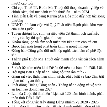
người cao tuổi
Chi cục Thuế TP. Buôn Ma Thuột đối thoại doanh nghiệp về
chính sách, thủ tục hành chính thuế lần 1 năm 2024
Tỉnh Đắk Lắk và bang Kerala (Ấn Độ) thúc đẩy hợp tác song
phương
UBND tỉnh làm việc với Quỹ Phát triển Hạnh phúc khu vực
của Hàn Quốc
Tuyên dương học sinh và giáo viên đạt thành tích xuất sắc
trong các kỳ thi quốc gia, khu vực
Khám sàng lọc và tầm soát miễn phí bệnh tim cho trẻ em
Bước tiến mới trong phát triển kinh tế nông nghiệp
Đồng bào Công giáo đổi mới nếp nghĩ, cách làm cà phê đặc
sản
Thành phố Buôn Ma Thuột đẩy mạnh công tác cải cách hành
chính
Sơ kết 02 năm triển khai Đề án 06 trên địa bàn tỉnh Đắk Lắk
Hội nghị Ban Chấp hành Đảng bộ tỉnh lần thứ 22
Giám sát việc thực hiện chính sách, pháp luật về bảo đảm trật
tự an toàn giao thông
Phát động Tháng Công nhân - Tháng hành động về vệ sinh
an toàn lao động năm 2024
Lan tỏa Cuộc thi tìm hiểu "Lịch sử 120 năm hình thành, phát
triển tỉnh Đắk Lắk"
Tổng kết công tác Xây dựng Đảng nhiệm kỳ 2020 - 2025
Lãnh đạo tỉnh thăm, chúc Tết các doanh nghiệp, đơn vị trên