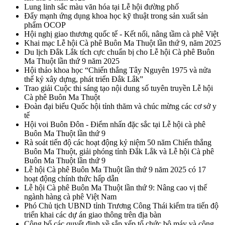
Lung linh sắc màu văn hóa tại Lễ hội đường phố
Đẩy mạnh ứng dụng khoa học kỹ thuật trong sản xuất sản
phẩm OCOP
Hội nghị giao thương quốc tế - Kết nối, nâng tầm cà phê Việt
Khai mạc Lễ hội Cà phê Buôn Ma Thuột lần thứ 9, năm 2025
Du lịch Đắk Lắk tích cực chuẩn bị cho Lễ hội Cà phê Buôn
Ma Thuột lần thứ 9 năm 2025
Hội thảo khoa học “Chiến thắng Tây Nguyên 1975 và nửa
thế kỷ xây dựng, phát triển Đắk Lắk”
Trao giải Cuộc thi sáng tạo nội dung số tuyên truyền Lễ hội
Cà phê Buôn Ma Thuột
Đoàn đại biểu Quốc hội tỉnh thăm và chúc mừng các cơ sở y
tế
Hội voi Buôn Đôn - Điểm nhấn đặc sắc tại Lễ hội cà phê
Buôn Ma Thuột lần thứ 9
Rà soát tiến độ các hoạt động kỷ niệm 50 năm Chiến thắng
Buôn Ma Thuột, giải phóng tỉnh Đắk Lắk và Lễ hội Cà phê
Buôn Ma Thuột lần thứ 9
Lễ hội Cà phê Buôn Ma Thuột lần thứ 9 năm 2025 có 17
hoạt động chính thức hấp dẫn
Lễ hội Cà phê Buôn Ma Thuột lần thứ 9: Nâng cao vị thế
ngành hàng cà phê Việt Nam
Phó Chủ tịch UBND tỉnh Trương Công Thái kiểm tra tiến độ
triển khai các dự án giao thông trên địa bàn
Công bố các quyết định về sắp xếp tổ chức bộ máy và công