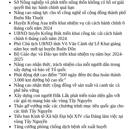
Sở Nông nghiệp và phát triển nông thôn không có hồ sơ giải
quyết thủ tục hành chính quá hạn
Nâng cao năng lực cho tổ công nghệ số cộng đồng thành phố
Buôn Ma Thuột
Huyện Krông Ana triển khai nhiệm vụ cải cách hành chính 6
tháng cuối năm 2024
UBND huyện Krông Búk triển khai công tác cải cách hành
chính 6 tháng cuối năm 2024
Phó Chủ tịch UBND tỉnh Võ Văn Cảnh dự Lễ Khai giảng
năm học mới tại huyện Buôn Đôn
Bộ Giáo dục và Đào tạo triển khai nhiệm vụ năm học 2024-
2025
Nâng cao nhận thức, trách nhiệm của mỗi người dân trong
xây dựng và bảo vệ Tổ quốc
Phát động đợt cao điểm “500 ngày đêm thi đua hoàn thành
3.000 km đường bộ cao tốc”
Nâng cao nhận thức cộng đồng về sản xuất và canh tác cà
phê bền vững
Xây dựng con người Đắk Lắk phát triển toàn diện gắn với
các giá trị mang bản sắc vùng Tây Nguyên
Tháo gỡ vướng mắc các chương trình mục tiêu quốc gia cho
các tỉnh Tây Nguyên
Tiểu ban Kinh tế-Xã hội Đại hội XIV của Đảng làm việc tại
vùng Tây Nguyên
Tăng cường phòng chống dịch bệnh sốt xuất huyết