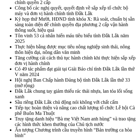
chính quyền 2 cấp
Công bố các nghị quyết, quyết định về sắp xếp tổ chức bộ
máy và đơn vị hành chính tỉnh Đắk Lắk
Kỳ họp thứ Mười, HĐND tỉnh khóa X: Rà soát, chuẩn bị sẵn
sàng toàn diện để chính quyền địa phương 2 cấp vận hành
thông suốt, hiệu quả
Tôn vinh 53 cá nhân hiến máu tiêu biểu tỉnh Đắk Lắk năm
2025
Thực hiện bằng được mục tiêu nông nghiệp sinh thái, nông
thôn hiện đại, nông dân văn minh
Tăng cường cải cách thủ tục hành chính khi thực hiện sắp xếp
đơn vị hành chính
Có 49 tác phẩm đạt giải tại Giải Báo chí tỉnh Đắk Lắk lần thứ
V năm 2024
Hội nghị Ban Chấp hành Đảng bộ tỉnh Đắk Lắk lần thứ 33
(mở rộng)
Đắk Lắk chung tay giảm thiểu rác thải nhựa, lan tỏa lối sống
xanh
Sầu riêng Đắk Lắk chủ động nói không với chất cấm
Tiếp tục hoàn thiện và nâng cao chất lượng tổ chức Lễ hội Cà
phê Buôn Ma Thuột
Truy tặng danh hiệu “Bà mẹ Việt Nam anh hùng” và trao tặng
các hình thức khen thưởng của Chủ tịch nước
Ấn tượng Chương trình cầu truyền hình “Bản trường ca hòa
bình”