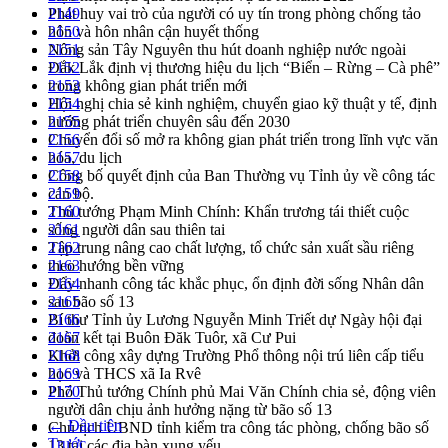
Phát huy vai trò của người có uy tín trong phòng chống tảo
2149
hôn và hôn nhân cận huyết thống
2150
Nông sản Tây Nguyên thu hút doanh nghiệp nước ngoài
2151
Đắk Lắk định vị thương hiệu du lịch “Biển – Rừng – Cà phê”
2152
trong không gian phát triển mới
2153
Hội nghị chia sẻ kinh nghiệm, chuyển giao kỹ thuật y tế, định
2154
hướng phát triển chuyên sâu đến 2030
2155
Chuyển đổi số mở ra không gian phát triển trong lĩnh vực văn
2156
hóa, du lịch
2157
Công bố quyết định của Ban Thường vụ Tỉnh ủy về công tác
2158
cán bộ.
2159
Thủ tướng Phạm Minh Chính: Khẩn trương tái thiết cuộc
2160
sống người dân sau thiên tai
2161
Tập trung nâng cao chất lượng, tổ chức sản xuất sầu riêng
2162
theo hướng bền vững
2163
Đẩy nhanh công tác khắc phục, ổn định đời sống Nhân dân
2164
sau bão số 13
2165
Bí thư Tỉnh ủy Lương Nguyễn Minh Triết dự Ngày hội đại
2166
đoàn kết tại Buôn Đăk Tuôr, xã Cư Pui
2167
Khởi công xây dựng Trường Phổ thông nội trú liên cấp tiểu
2168
học và THCS xã Ia Rvê
2169
Phó Thủ tướng Chính phủ Mai Văn Chính chia sẻ, động viên
2170
người dân chịu ảnh hưởng nặng từ bão số 13
← Đầu tiên
Chủ tịch UBND tỉnh kiểm tra công tác phòng, chống bão số
Trước
13 tại các địa bàn xung yếu