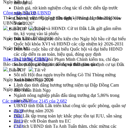
Ngày hiệu lực:
thời đại số
Đánh giá, rút kinh nghiệm công tác tổ chức diễn tập trước
Công văn 231/TB-UBND
ngày bầu cử
Thông báo về việc tiếp công dân định kỳ tháng 11 năm 2016 của
Chương trình “Gặp gỡ hữu nghị – Friendship Meeting New
UBND tỉnh
Year 2026”
Bầu cử Quốc hội và HĐND: Cử tri Đắk Lắk gửi gắm niềm
Bản PDF
Tải về
tin, kỳ vọng vào lá phiếu
Ngày ban hành:
07/11/2016
Đắk Lắk sẵn sàng các điều kiện cho Ngày hội bầu cử đại biểu
Quốc hội khóa XVI và HĐND các cấp nhiệm kỳ 2026-2031
Ngày hiệu lực:
Đảm bảo cuộc bầu cử đại biểu Quốc hội và đại biểu HĐND
các cấp diễn ra an toàn, hiệu quả, đúng quy định
Báo cáo 218/BC-UBND
Thủ tướng Chính phủ Phạm Minh Chính kiểm tra, chỉ đạo
Báo cáo hoạt động thông tin đối ngoại thời gian qua
hoàn thành các dự án cao tốc và thăm khu tái định cư tại Đắk
Lắk
Bản PDF
Tải về
Sôi nổi Hội đua ngựa truyền thống Gò Thì Thùng mừng
Ngày ban hành:
07/11/2016
Xuân Bính Ngọ 2026
Lãnh đạo tỉnh dâng hương tưởng niệm tại Đập Đồng Cam
Ngày hiệu lực:
đầu Xuân Bính Ngọ
Ngành nông nghiệp phấn đấu tăng trưởng đạt 5,86% trong
năm 2026
Các trang trên cổng 2145 của 2.682
UBND tỉnh Đắk Lắk triển khai công tác quốc phòng, quân sự
địa phương năm 2026
2120
Đắk Lắk tập trung toàn lực khắc phục tồn tại IUU, sẵn sàng
2121
làm việc với Đoàn thanh tra EC
2122
Chủ tịch UBND tỉnh Tạ Anh Tuấn thăm, chúc mừng các
2123