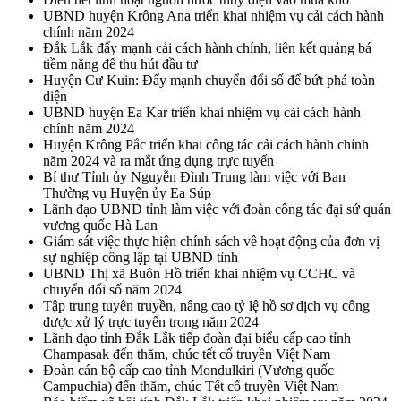
UBND huyện Krông Ana triển khai nhiệm vụ cải cách hành
chính năm 2024
Đắk Lắk đẩy mạnh cải cách hành chính, liên kết quảng bá
tiềm năng để thu hút đầu tư
Huyện Cư Kuin: Đẩy mạnh chuyển đổi số để bứt phá toàn
diện
UBND huyện Ea Kar triển khai nhiệm vụ cải cách hành
chính năm 2024
Huyện Krông Pắc triển khai công tác cải cách hành chính
năm 2024 và ra mắt ứng dụng trực tuyến
Bí thư Tỉnh ủy Nguyễn Đình Trung làm việc với Ban
Thường vụ Huyện ủy Ea Súp
Lãnh đạo UBND tỉnh làm việc với đoàn công tác đại sứ quán
vương quốc Hà Lan
Giám sát việc thực hiện chính sách về hoạt động của đơn vị
sự nghiệp công lập tại UBND tỉnh
UBND Thị xã Buôn Hồ triển khai nhiệm vụ CCHC và
chuyển đổi số năm 2024
Tập trung tuyên truyền, nâng cao tỷ lệ hồ sơ dịch vụ công
được xử lý trực tuyến trong năm 2024
Lãnh đạo tỉnh Đắk Lắk tiếp đoàn đại biểu cấp cao tỉnh
Champasak đến thăm, chúc tết cổ truyền Việt Nam
Đoàn cán bộ cấp cao tỉnh Mondulkiri (Vương quốc
Campuchia) đến thăm, chúc Tết cổ truyền Việt Nam