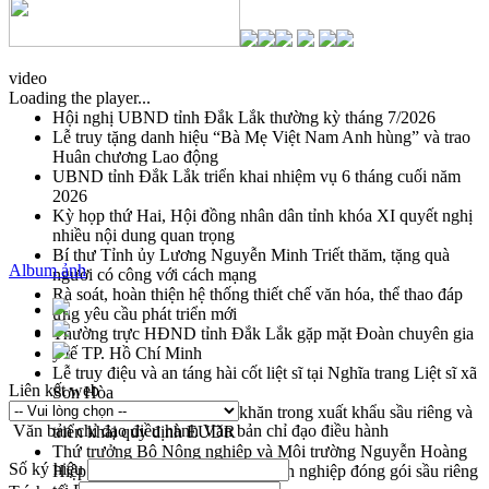
video
Loading the player...
Hội nghị UBND tỉnh Đắk Lắk thường kỳ tháng 7/2026
Lễ truy tặng danh hiệu “Bà Mẹ Việt Nam Anh hùng” và trao
Huân chương Lao động
UBND tỉnh Đắk Lắk triển khai nhiệm vụ 6 tháng cuối năm
2026
Kỳ họp thứ Hai, Hội đồng nhân dân tỉnh khóa XI quyết nghị
nhiều nội dung quan trọng
Bí thư Tỉnh ủy Lương Nguyễn Minh Triết thăm, tặng quà
Album ảnh
người có công với cách mạng
Rà soát, hoàn thiện hệ thống thiết chế văn hóa, thể thao đáp
ứng yêu cầu phát triển mới
Thường trực HĐND tỉnh Đắk Lắk gặp mặt Đoàn chuyên gia
y tế TP. Hồ Chí Minh
Lễ truy điệu và an táng hài cốt liệt sĩ tại Nghĩa trang Liệt sĩ xã
Liên kết web
Sơn Hòa
Bàn giải pháp tháo gỡ khó khăn trong xuất khẩu sầu riêng và
Văn bản chỉ đạo điều hành
Văn bản chỉ đạo điều hành
triển khai quy định EUDR
Thứ trưởng Bộ Nông nghiệp và Môi trường Nguyễn Hoàng
Số ký hiệu
Hiệp khảo sát vùng trồng và doanh nghiệp đóng gói sầu riêng