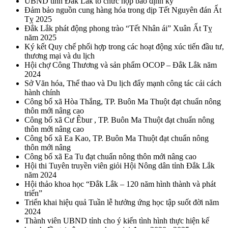
UBND tỉnh Đắk Lắk tổ chức họp báo định kỳ
Đảm bảo nguồn cung hàng hóa trong dịp Tết Nguyên đán Ất
Tỵ 2025
Đắk Lắk phát động phong trào “Tết Nhân ái” Xuân Ất Tỵ
năm 2025
Ký kết Quy chế phối hợp trong các hoạt động xúc tiến đầu tư,
thương mại và du lịch
Hội chợ Công Thương và sản phẩm OCOP – Đắk Lắk năm
2024
Sở Văn hóa, Thể thao và Du lịch đẩy mạnh công tác cải cách
hành chính
Công bố xã Hòa Thắng, TP. Buôn Ma Thuột đạt chuẩn nông
thôn mới nâng cao
Công bố xã Cư Êbur , TP. Buôn Ma Thuột đạt chuẩn nông
thôn mới nâng cao
Công bố xã Ea Kao, TP. Buôn Ma Thuột đạt chuẩn nông
thôn mới nâng
Công bố xã Ea Tu đạt chuẩn nông thôn mới nâng cao
Hội thi Tuyên truyền viên giỏi Hội Nông dân tỉnh Đắk Lắk
năm 2024
Hội thảo khoa học “Đắk Lắk – 120 năm hình thành và phát
triển”
Triển khai hiệu quả Tuần lễ hưởng ứng học tập suốt đời năm
2024
Thành viên UBND tỉnh cho ý kiến tình hình thực hiện kế