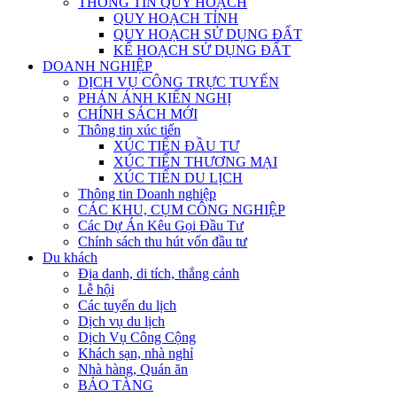
THÔNG TIN QUY HOẠCH
QUY HOẠCH TỈNH
QUY HOẠCH SỬ DỤNG ĐẤT
KẾ HOẠCH SỬ DỤNG ĐẤT
DOANH NGHIỆP
DỊCH VỤ CÔNG TRỰC TUYẾN
PHẢN ÁNH KIẾN NGHỊ
CHÍNH SÁCH MỚI
Thông tin xúc tiến
XÚC TIẾN ĐẦU TƯ
XÚC TIẾN THƯƠNG MẠI
XÚC TIẾN DU LỊCH
Thông tin Doanh nghiệp
CÁC KHU, CỤM CÔNG NGHIỆP
Các Dự Án Kêu Gọi Đầu Tư
Chính sách thu hút vốn đầu tư
Du khách
Địa danh, di tích, thắng cảnh
Lễ hội
Các tuyến du lịch
Dịch vụ du lịch
Dịch Vụ Công Cộng
Khách sạn, nhà nghỉ
Nhà hàng, Quán ăn
BẢO TÀNG