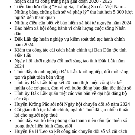
hoạch đầu tư công trung hạn giai đoạn 2020 - 2025
Triển lãm lưu động “Hoàng Sa, Trường Sa của Việt Nam -
Những bằng chứng lịch sử và pháp lý” thu hút hơn 5.300 lượt
người đến tham quan
Những điều cần biết về bảo hiểm xã hội tự nguyện năm 2024
Bảo hiểm xã hội đồng hành vì chất lượng cuộc sống Nhân
dân
Đắk Lắk tập huấn nghiệp vụ kiểm soát thủ tục hành chính
năm 2024
Kiểm tra công tác cải cách hành chính tại Ban Dân tộc tỉnh
Đắk Lắk
Ngày hội khởi nghiệp đổi mới sáng tạo tỉnh Đắk Lắk năm
2024
Thúc đẩy doanh nghiệp Đắk Lắk khởi nghiệp, đổi mới sáng
tạo và phát triển bền vững
Tỉnh ủy Đắk Lắk tổng kết 20 năm thực hiện công tác kết
nghĩa các cơ quan, đơn vị với buôn đồng bào dân tộc thiểu số
Tỉnh ủy Đắk Lắk quán triệt các văn bản về đại hội đảng bộ
các cấp
Huyện Krông Pắc sôi nổi Ngày hội chuyển đổi số năm 2024
Cắt giảm thủ tục hành chính, ngành Thuế đã tạo nhiều thuận
lợi cho người nộp thuế
Thúc đẩy vai trò tiên phong của thanh niên dân tộc thiểu số
trong thực hiện bình đẳng giới
Huyện Ea H’Leo sơ kết công tác chuyển đổi số và cải cách