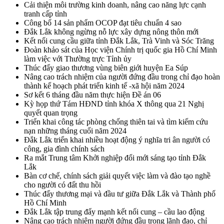
Cải thiện môi trường kinh doanh, nâng cao năng lực cạnh
tranh cấp tỉnh
Công bố 14 sản phẩm OCOP đạt tiêu chuẩn 4 sao
Đắk Lắk không ngừng nỗ lực xây dựng nông thôn mới
Kết nối cung cầu giữa tỉnh Đắk Lắk, Trà Vinh và Sóc Trăng
Đoàn khảo sát của Học viện Chính trị quốc gia Hồ Chí Minh
làm việc với Thường trực Tỉnh ủy
Thúc đẩy giao thương vùng biên giới huyện Ea Súp
Nâng cao trách nhiệm của người đứng đầu trong chỉ đạo hoàn
thành kế hoạch phát triển kinh tế -xã hội năm 2024
Sơ kết 6 tháng đầu năm thực hiện Đề án 06
Kỳ họp thứ Tám HĐND tỉnh khóa X thông qua 21 Nghị
quyết quan trọng
Triển khai công tác phòng chống thiên tai và tìm kiếm cứu
nạn những tháng cuối năm 2024
Đắk Lắk triển khai nhiều hoạt động ý nghĩa tri ân người có
công, gia đình chính sách
Ra mắt Trung tâm Khởi nghiệp đổi mới sáng tạo tỉnh Đắk
Lắk
Bàn cơ chế, chính sách giải quyết việc làm và đào tạo nghề
cho người có đất thu hồi
Thúc đẩy thương mại và đầu tư giữa Đắk Lắk và Thành phố
Hồ Chí Minh
Đắk Lắk tập trung đẩy mạnh kết nối cung – cầu lao động
Nâng cao trách nhiệm người đứng đầu trong lãnh đạo, chỉ