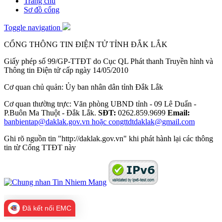
Trang chủ
Sơ đồ cổng
Toggle navigation
CỔNG THÔNG TIN ĐIỆN TỬ TỈNH ĐẮK LẮK
Giấy phép số 99/GP-TTĐT do Cục QL Phát thanh Truyền hình và
Thông tin Điện tử cấp ngày 14/05/2010
Cơ quan chủ quản: Ủy ban nhân dân tỉnh Đắk Lắk
Cơ quan thường trực: Văn phòng UBND tỉnh - 09 Lê Duẩn -
P.Buôn Ma Thuột - Đắk Lắk.
SĐT:
0262.859.9699
Email:
banbientap@daklak.gov.vn hoặc congttdtdaklak@gmail.com
Ghi rõ nguồn tin "http://daklak.gov.vn" khi phát hành lại các thông
tin từ Cổng TTĐT này
Đã kết nối EMC