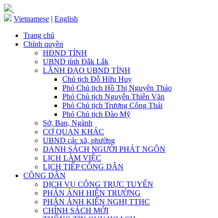
Vietnamese
|
English
Trang chủ
Chính quyền
HĐND TỈNH
UBND tỉnh Đắk Lắk
LÃNH ĐẠO UBND TỈNH
Chủ tịch Đỗ Hữu Huy
Phó Chủ tịch Hồ Thị Nguyên Thảo
Phó Chủ tịch Nguyễn Thiên Văn
Phó Chủ tịch Trương Công Thái
Phó Chủ tịch Đào Mỹ
Sở, Ban, Ngành
CƠ QUAN KHÁC
UBND các xã, phường
DANH SÁCH NGƯỜI PHÁT NGÔN
LỊCH LÀM VIỆC
LỊCH TIẾP CÔNG DÂN
CÔNG DÂN
DỊCH VỤ CÔNG TRỰC TUYẾN
PHẢN ÁNH HIỆN TRƯỜNG
PHẢN ÁNH KIẾN NGHỊ TTHC
CHÍNH SÁCH MỚI