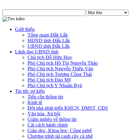
Giới thiệu
Tổng quan Đắk Lắk
HĐND tỉnh Đắk Lắk
UBND tỉnh Đắk Lắk
Lãnh đạo UBND tỉnh
Chủ tịch Đỗ Hữu Huy
Phó Chủ tịch Hồ Thị Nguyên Thảo
Phó Chủ tịch Nguyễn Thiên Văn
Phó Chủ tịch Trương Công Thái
Phó Chủ tịch Đào Mỹ
Phó Chủ tịch Y Nhuân Byă
Tin tức sự kiện
Tiếp cận thông tin
Kinh tế
Đột phá phát triển KHCN, ĐMST, CĐS
Văn hóa, Xã hội
Giảm nghèo về thông tin
Cải cách hành chính
Giáo dục, Khoa học, Công nghệ
Chương trình tái canh cây cà phê