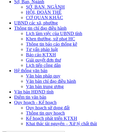
Sở, Ban, Ngành
SỞ, BAN, NGÀNH
HỘI, ĐOÀN THỂ
CƠ QUAN KHÁC
UBND các xã, phường
Thông tin chỉ đạo điều hành
Lịch làm việc của UBND tỉnh
Khen thưởng, xử phạt HC
Thông tin báo cáo thống kê
Tư vấn pháp luật
Báo cáo KTXH
Giải quyết đơn thư
Lịch tiếp công dân
Hệ thống văn bản
Văn bản pháp quy
Văn bản chỉ đạo điều hành
Văn bản trung ương
Văn bản HĐND tỉnh
Điểm tin văn bản
Quy hoạch - Kế hoạch
Quy hoạch sử dụng đất
Thông tin quy hoạch
Kế hoạch phát triển KTXH
Khai thác tài nguyên – Xử lý chất thải