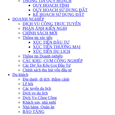
THÔNG TIN QUY HOẠCH
QUY HOẠCH TỈNH
QUY HOẠCH SỬ DỤNG ĐẤT
KẾ HOẠCH SỬ DỤNG ĐẤT
DOANH NGHIỆP
DỊCH VỤ CÔNG TRỰC TUYẾN
PHẢN ÁNH KIẾN NGHỊ
CHÍNH SÁCH MỚI
Thông tin xúc tiến
XÚC TIẾN ĐẦU TƯ
XÚC TIẾN THƯƠNG MẠI
XÚC TIẾN DU LỊCH
Thông tin Doanh nghiệp
CÁC KHU, CỤM CÔNG NGHIỆP
Các Dự Án Kêu Gọi Đầu Tư
Chính sách thu hút vốn đầu tư
Du khách
Địa danh, di tích, thắng cảnh
Lễ hội
Các tuyến du lịch
Dịch vụ du lịch
Dịch Vụ Công Cộng
Khách sạn, nhà nghỉ
Nhà hàng, Quán ăn
BẢO TÀNG