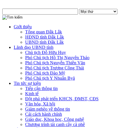
Giới thiệu
Tổng quan Đắk Lắk
HĐND tỉnh Đắk Lắk
UBND tỉnh Đắk Lắk
Lãnh đạo UBND tỉnh
Chủ tịch Đỗ Hữu Huy
Phó Chủ tịch Hồ Thị Nguyên Thảo
Phó Chủ tịch Nguyễn Thiên Văn
Phó Chủ tịch Trương Công Thái
Phó Chủ tịch Đào Mỹ
Phó Chủ tịch Y Nhuân Byă
Tin tức sự kiện
Tiếp cận thông tin
Kinh tế
Đột phá phát triển KHCN, ĐMST, CĐS
Văn hóa, Xã hội
Giảm nghèo về thông tin
Cải cách hành chính
Giáo dục, Khoa học, Công nghệ
Chương trình tái canh cây cà phê