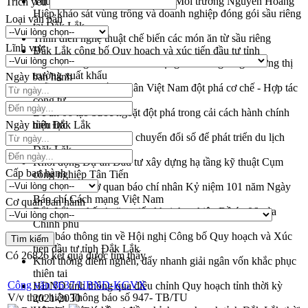
Thứ trưởng Bộ Nông nghiệp và Môi trường Nguyễn Hoàng
Trích yếu
Hiệp khảo sát vùng trồng và doanh nghiệp đóng gói sầu riêng
Loại văn bản
tại Đắk Lắk
Trình diễn nghệ thuật chế biến các món ăn từ sầu riêng
Lĩnh vực
Đắk Lắk công bố Quy hoạch và xúc tiến đầu tư tỉnh
Ngành cá ngừ Đắk Lắk chủ động thích ứng để giữ vững thị
trường xuất khẩu
Ngày ban hành
Diễn đàn Kinh tế tư nhân Việt Nam đột phá cơ chế - Hợp tác
công tư
Đề án 06 tạo bước ngoặt đột phá trong cải cách hành chính
Ngày hiệu lực
tỉnh Đắk Lắk
Kết nối tour, đẩy mạnh chuyển đổi số để phát triển du lịch
Đắk Lắk
Khởi động Dự án Đầu tư xây dựng hạ tầng kỹ thuật Cụm
Cấp ban hành
công nghiệp Tân Tiến
Gặp mặt các cơ quan báo chí nhân Kỷ niệm 101 năm Ngày
Báo chí Cách mạng Việt Nam
Cơ quan ban hành
Đắk Lắk sơ kết 4 năm triển khai thực hiện Đề án 06 của
Chính phủ
Họp báo thông tin về Hội nghị Công bố Quy hoạch và Xúc
tiến đầu tư tỉnh Đắk Lắk
Có
26826
kết quả được tìm thấy
Khơi thông điểm nghẽn, đẩy nhanh giải ngân vốn khắc phục
thiên tai
Công văn 8637/UBND-KGVX
HĐND tỉnh thông qua điều chỉnh Quy hoạch tỉnh thời kỳ
V/v thực hiện Thông báo số 947- TB/TU
2021-2030