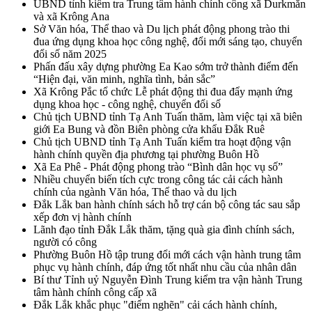
UBND tỉnh kiểm tra Trung tâm hành chính công xã Durkmăn
và xã Krông Ana
Sở Văn hóa, Thể thao và Du lịch phát động phong trào thi
đua ứng dụng khoa học công nghệ, đổi mới sáng tạo, chuyển
đổi số năm 2025
Phấn đấu xây dựng phường Ea Kao sớm trở thành điểm đến
“Hiện đại, văn minh, nghĩa tình, bản sắc”
Xã Krông Pắc tổ chức Lễ phát động thi đua đẩy mạnh ứng
dụng khoa học - công nghệ, chuyển đổi số
Chủ tịch UBND tỉnh Tạ Anh Tuấn thăm, làm việc tại xã biên
giới Ea Bung và đồn Biên phòng cửa khẩu Đắk Ruê
Chủ tịch UBND tỉnh Tạ Anh Tuấn kiểm tra hoạt động vận
hành chính quyền địa phương tại phường Buôn Hồ
Xã Ea Phê - Phát động phong trào “Bình dân học vụ số”
Nhiều chuyển biến tích cực trong công tác cải cách hành
chính của ngành Văn hóa, Thể thao và du lịch
Đắk Lắk ban hành chính sách hỗ trợ cán bộ công tác sau sắp
xếp đơn vị hành chính
Lãnh đạo tỉnh Đắk Lắk thăm, tặng quà gia đình chính sách,
người có công
Phường Buôn Hồ tập trung đổi mới cách vận hành trung tâm
phục vụ hành chính, đáp ứng tốt nhất nhu cầu của nhân dân
Bí thư Tỉnh uỷ Nguyễn Đình Trung kiểm tra vận hành Trung
tâm hành chính công cấp xã
Đắk Lắk khắc phục "điểm nghẽn" cải cách hành chính,