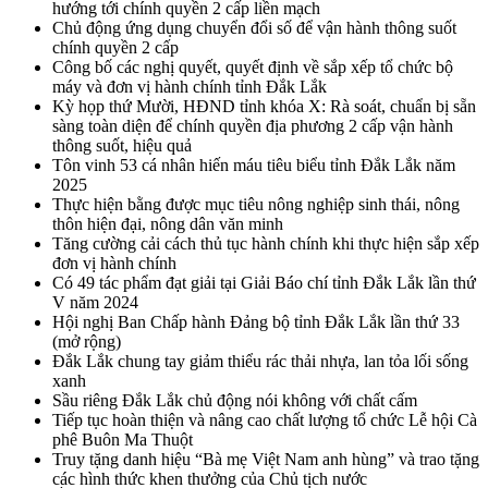
hướng tới chính quyền 2 cấp liền mạch
Chủ động ứng dụng chuyển đổi số để vận hành thông suốt
chính quyền 2 cấp
Công bố các nghị quyết, quyết định về sắp xếp tổ chức bộ
máy và đơn vị hành chính tỉnh Đắk Lắk
Kỳ họp thứ Mười, HĐND tỉnh khóa X: Rà soát, chuẩn bị sẵn
sàng toàn diện để chính quyền địa phương 2 cấp vận hành
thông suốt, hiệu quả
Tôn vinh 53 cá nhân hiến máu tiêu biểu tỉnh Đắk Lắk năm
2025
Thực hiện bằng được mục tiêu nông nghiệp sinh thái, nông
thôn hiện đại, nông dân văn minh
Tăng cường cải cách thủ tục hành chính khi thực hiện sắp xếp
đơn vị hành chính
Có 49 tác phẩm đạt giải tại Giải Báo chí tỉnh Đắk Lắk lần thứ
V năm 2024
Hội nghị Ban Chấp hành Đảng bộ tỉnh Đắk Lắk lần thứ 33
(mở rộng)
Đắk Lắk chung tay giảm thiểu rác thải nhựa, lan tỏa lối sống
xanh
Sầu riêng Đắk Lắk chủ động nói không với chất cấm
Tiếp tục hoàn thiện và nâng cao chất lượng tổ chức Lễ hội Cà
phê Buôn Ma Thuột
Truy tặng danh hiệu “Bà mẹ Việt Nam anh hùng” và trao tặng
các hình thức khen thưởng của Chủ tịch nước