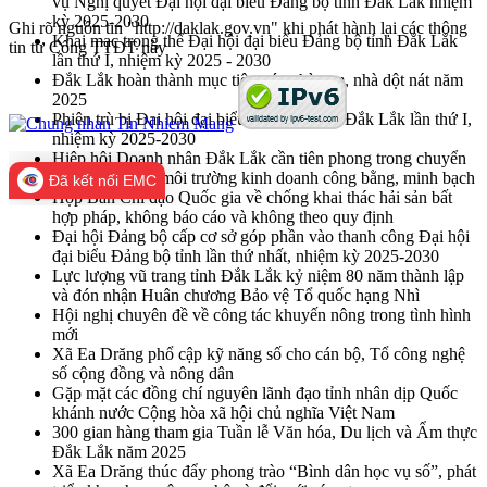
vụ Nghị quyết Đại hội đại biểu Đảng bộ tỉnh Đắk Lắk nhiệm
kỳ 2025-2030
Ghi rõ nguồn tin "http://daklak.gov.vn" khi phát hành lại các thông
Khai mạc trọng thể Đại hội đại biểu Đảng bộ tỉnh Đắk Lắk
tin từ Cổng TTĐT này
lần thứ I, nhiệm kỳ 2025 - 2030
Đắk Lắk hoàn thành mục tiêu xóa nhà tạm, nhà dột nát năm
2025
Phiên trù bị Đại hội đại biểu Đảng bộ tỉnh Đắk Lắk lần thứ I,
nhiệm kỳ 2025-2030
Hiệp hội Doanh nhân Đắk Lắk cần tiên phong trong chuyển
đổi số, kiến tạo môi trường kinh doanh công bằng, minh bạch
Đã kết nối EMC
Họp Ban Chỉ đạo Quốc gia về chống khai thác hải sản bất
hợp pháp, không báo cáo và không theo quy định
Đại hội Đảng bộ cấp cơ sở góp phần vào thanh công Đại hội
đại biểu Đảng bộ tỉnh lần thứ nhất, nhiệm kỳ 2025-2030
Lực lượng vũ trang tỉnh Đắk Lắk kỷ niệm 80 năm thành lập
và đón nhận Huân chương Bảo vệ Tổ quốc hạng Nhì
Hội nghị chuyên đề về công tác khuyến nông trong tình hình
mới
Xã Ea Drăng phổ cập kỹ năng số cho cán bộ, Tổ công nghệ
số cộng đồng và nông dân
Gặp mặt các đồng chí nguyên lãnh đạo tỉnh nhân dịp Quốc
khánh nước Cộng hòa xã hội chủ nghĩa Việt Nam
300 gian hàng tham gia Tuần lễ Văn hóa, Du lịch và Ẩm thực
Đắk Lắk năm 2025
Xã Ea Drăng thúc đẩy phong trào “Bình dân học vụ số”, phát