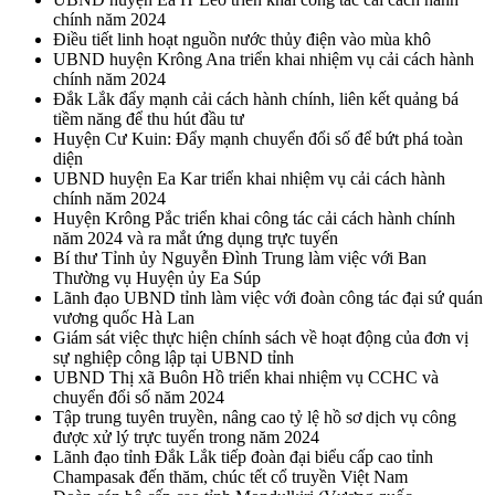
chính năm 2024
Điều tiết linh hoạt nguồn nước thủy điện vào mùa khô
UBND huyện Krông Ana triển khai nhiệm vụ cải cách hành
chính năm 2024
Đắk Lắk đẩy mạnh cải cách hành chính, liên kết quảng bá
tiềm năng để thu hút đầu tư
Huyện Cư Kuin: Đẩy mạnh chuyển đổi số để bứt phá toàn
diện
UBND huyện Ea Kar triển khai nhiệm vụ cải cách hành
chính năm 2024
Huyện Krông Pắc triển khai công tác cải cách hành chính
năm 2024 và ra mắt ứng dụng trực tuyến
Bí thư Tỉnh ủy Nguyễn Đình Trung làm việc với Ban
Thường vụ Huyện ủy Ea Súp
Lãnh đạo UBND tỉnh làm việc với đoàn công tác đại sứ quán
vương quốc Hà Lan
Giám sát việc thực hiện chính sách về hoạt động của đơn vị
sự nghiệp công lập tại UBND tỉnh
UBND Thị xã Buôn Hồ triển khai nhiệm vụ CCHC và
chuyển đổi số năm 2024
Tập trung tuyên truyền, nâng cao tỷ lệ hồ sơ dịch vụ công
được xử lý trực tuyến trong năm 2024
Lãnh đạo tỉnh Đắk Lắk tiếp đoàn đại biểu cấp cao tỉnh
Champasak đến thăm, chúc tết cổ truyền Việt Nam