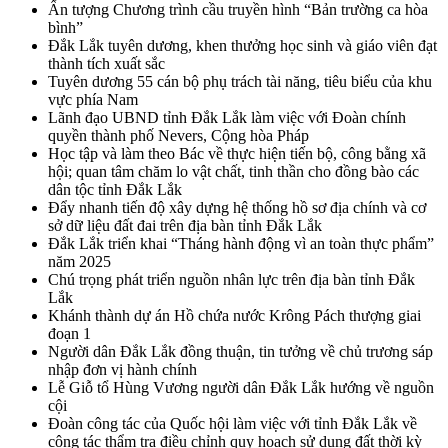
Ấn tượng Chương trình cầu truyền hình “Bản trường ca hòa
bình”
Đắk Lắk tuyên dương, khen thưởng học sinh và giáo viên đạt
thành tích xuất sắc
Tuyên dương 55 cán bộ phụ trách tài năng, tiêu biểu của khu
vực phía Nam
Lãnh đạo UBND tỉnh Đắk Lắk làm việc với Đoàn chính
quyền thành phố Nevers, Cộng hòa Pháp
Học tập và làm theo Bác về thực hiện tiến bộ, công bằng xã
hội; quan tâm chăm lo vật chất, tinh thần cho đồng bào các
dân tộc tỉnh Đắk Lắk
Đẩy nhanh tiến độ xây dựng hệ thống hồ sơ địa chính và cơ
sở dữ liệu đất đai trên địa bàn tỉnh Đắk Lắk
Đắk Lắk triển khai “Tháng hành động vì an toàn thực phẩm”
năm 2025
Chú trọng phát triển nguồn nhân lực trên địa bàn tỉnh Đắk
Lắk
Khánh thành dự án Hồ chứa nước Krông Pách thượng giai
đoạn 1
Người dân Đắk Lắk đồng thuận, tin tưởng về chủ trương sáp
nhập đơn vị hành chính
Lễ Giỗ tổ Hùng Vương người dân Đắk Lắk hướng về nguồn
cội
Đoàn công tác của Quốc hội làm việc với tỉnh Đắk Lắk về
công tác thẩm tra điều chỉnh quy hoạch sử dụng đất thời kỳ