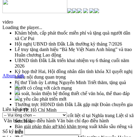
video
Loading the player...
Khám bệnh, cấp phát thuốc miễn phí và tặng quà người dân
xã Cư Pui
Hội nghị UBND tỉnh Đắk Lắk thường kỳ tháng 7/2026
Lễ truy tặng danh hiệu “Bà Mẹ Việt Nam Anh hùng” và trao
Huân chương Lao động
UBND tỉnh Đắk Lắk triển khai nhiệm vụ 6 tháng cuối năm
2026
Kỳ họp thứ Hai, Hội đồng nhân dân tỉnh khóa XI quyết nghị
Album ảnh
nhiều nội dung quan trọng
Bí thư Tỉnh ủy Lương Nguyễn Minh Triết thăm, tặng quà
người có công với cách mạng
Rà soát, hoàn thiện hệ thống thiết chế văn hóa, thể thao đáp
ứng yêu cầu phát triển mới
Thường trực HĐND tỉnh Đắk Lắk gặp mặt Đoàn chuyên gia
Liên kết web
y tế TP. Hồ Chí Minh
Lễ truy điệu và an táng hài cốt liệt sĩ tại Nghĩa trang Liệt sĩ xã
Văn bản chỉ đạo điều hành
Văn bản chỉ đạo điều hành
Sơn Hòa
Bàn giải pháp tháo gỡ khó khăn trong xuất khẩu sầu riêng và
Số ký hiệu
triển khai quy định EUDR