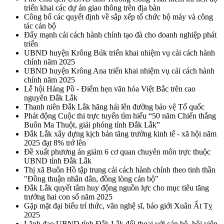
triển khai các dự án giao thông trên địa bàn
Công bố các quyết định về sắp xếp tổ chức bộ máy và công
tác cán bộ
Đẩy mạnh cải cách hành chính tạo đà cho doanh nghiệp phát
triển
UBND huyện Krông Búk triển khai nhiệm vụ cải cách hành
chính năm 2025
UBND huyện Krông Ana triển khai nhiệm vụ cải cách hành
chính năm 2025
Lễ hội Hảng Pồ - Điểm hẹn văn hóa Việt Bắc trên cao
nguyên Đắk Lắk
Thanh niên Đắk Lắk hăng hái lên đường bảo vệ Tổ quốc
Phát động Cuộc thi trực tuyến tìm hiểu “50 năm Chiến thắng
Buôn Ma Thuột, giải phóng tỉnh Đắk Lắk”
Đắk Lắk xây dựng kịch bản tăng trưởng kinh tế - xã hội năm
2025 đạt 8% trở lên
Đề xuất phương án giảm 6 cơ quan chuyên môn trực thuộc
UBND tỉnh Đắk Lắk
Thị xã Buôn Hồ tập trung cải cách hành chính theo tinh thần
"Đồng thuận nhân dân, đồng lòng cán bộ"
Đắk Lắk quyết tâm huy động nguồn lực cho mục tiêu tăng
trưởng hai con số năm 2025
Gặp mặt đại biểu trí thức, văn nghệ sĩ, báo giới Xuân Ất Tỵ
2025
Lãnh đạo UBND tỉnh Đắk Lắk đối thoại với cán bộ, hội viên,