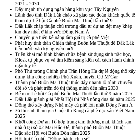
2021 - 2030
Đẩy mạnh tín dụng ngân hàng khu vực Tây Nguyên
Lãnh đạo tỉnh Đắk Lắk chào xã giao các đoàn khách quốc tế
tham dự Lễ hội Cà phê Buôn Ma Thuột lần thứ 9
Đắk Lắk chấp thuận chủ trương đầu tư dự án dệt may khép
kín duy nhất ở khu vực Đông Nam Á
Chuyên gia hiến kế nâng tầm giá trị cà phê Việt
Phát huy tinh thần Chiến thắng Buôn Ma Thuột để Đắk Lắk
tiến bước vào kỷ nguyên mới
Triển khai mô hình khám chữa bệnh sử dụng sinh trắc học,
Kiosk tự phục vụ và tìm kiếm sáng kiến cải cách hành chính
ngành y tế
Phó Thủ tướng Chính phủ Trần Hồng Hà dự lễ động thổ xây
dựng khu công nghiệp Phú Xuân, huyện Cư M’Gar
Thành phố Buôn Ma Thuột thúc đẩy nhanh lộ trình chuyển
đổi số và phát triển đô thị thông minh đến năm 2030
Bế mạc Lễ hội Cà phê Buôn Ma Thuột lần thứ 9 năm 2025
Đắk Lắk giành giải Nhất Hội thi Nhà nông đua tài năm 2025
Động thổ xây dựng Nhà máy cà phê lớn nhất Đông Nam Á
36 thí sinh tham gia Cuộc thi Rang cà phê đặc sản Việt Nam
2025
Khởi công Dự án Tổ hợp trung tâm thương mại, khách sạn,
nhà ở tại số 02 Mai Hắc Đế, thành phố Buôn Ma Thuột
Đặc sắc Hội voi Buôn Đôn năm 2025
Hội trại Cà phê: “Đồng hành, chia sẻ”