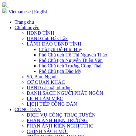
Vietnamese
|
English
Trang chủ
Chính quyền
HĐND TỈNH
UBND tỉnh Đắk Lắk
LÃNH ĐẠO UBND TỈNH
Chủ tịch Đỗ Hữu Huy
Phó Chủ tịch Hồ Thị Nguyên Thảo
Phó Chủ tịch Nguyễn Thiên Văn
Phó Chủ tịch Trương Công Thái
Phó Chủ tịch Đào Mỹ
Sở, Ban, Ngành
CƠ QUAN KHÁC
UBND các xã, phường
DANH SÁCH NGƯỜI PHÁT NGÔN
LỊCH LÀM VIỆC
LỊCH TIẾP CÔNG DÂN
CÔNG DÂN
DỊCH VỤ CÔNG TRỰC TUYẾN
PHẢN ÁNH HIỆN TRƯỜNG
PHẢN ÁNH KIẾN NGHỊ TTHC
CHÍNH SÁCH MỚI