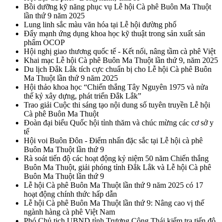
Bồi dưỡng kỹ năng phục vụ Lễ hội Cà phê Buôn Ma Thuột
lần thứ 9 năm 2025
Lung linh sắc màu văn hóa tại Lễ hội đường phố
Đẩy mạnh ứng dụng khoa học kỹ thuật trong sản xuất sản
phẩm OCOP
Hội nghị giao thương quốc tế - Kết nối, nâng tầm cà phê Việt
Khai mạc Lễ hội Cà phê Buôn Ma Thuột lần thứ 9, năm 2025
Du lịch Đắk Lắk tích cực chuẩn bị cho Lễ hội Cà phê Buôn
Ma Thuột lần thứ 9 năm 2025
Hội thảo khoa học “Chiến thắng Tây Nguyên 1975 và nửa
thế kỷ xây dựng, phát triển Đắk Lắk”
Trao giải Cuộc thi sáng tạo nội dung số tuyên truyền Lễ hội
Cà phê Buôn Ma Thuột
Đoàn đại biểu Quốc hội tỉnh thăm và chúc mừng các cơ sở y
tế
Hội voi Buôn Đôn - Điểm nhấn đặc sắc tại Lễ hội cà phê
Buôn Ma Thuột lần thứ 9
Rà soát tiến độ các hoạt động kỷ niệm 50 năm Chiến thắng
Buôn Ma Thuột, giải phóng tỉnh Đắk Lắk và Lễ hội Cà phê
Buôn Ma Thuột lần thứ 9
Lễ hội Cà phê Buôn Ma Thuột lần thứ 9 năm 2025 có 17
hoạt động chính thức hấp dẫn
Lễ hội Cà phê Buôn Ma Thuột lần thứ 9: Nâng cao vị thế
ngành hàng cà phê Việt Nam
Phó Chủ tịch UBND tỉnh Trương Công Thái kiểm tra tiến độ