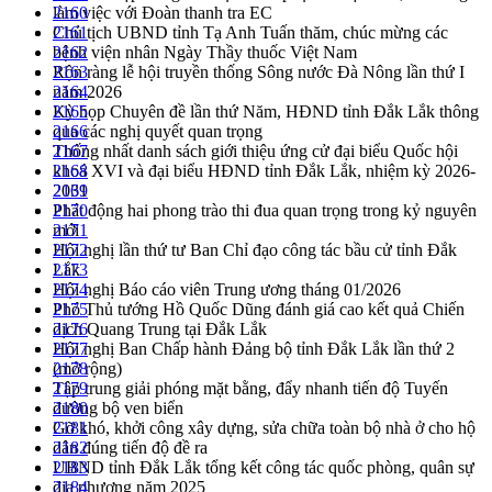
làm việc với Đoàn thanh tra EC
2160
Chủ tịch UBND tỉnh Tạ Anh Tuấn thăm, chúc mừng các
2161
bệnh viện nhân Ngày Thầy thuốc Việt Nam
2162
Rộn ràng lễ hội truyền thống Sông nước Đà Nông lần thứ I
2163
năm 2026
2164
Kỳ họp Chuyên đề lần thứ Năm, HĐND tỉnh Đắk Lắk thông
2165
qua các nghị quyết quan trọng
2166
Thống nhất danh sách giới thiệu ứng cử đại biểu Quốc hội
2167
khoá XVI và đại biểu HĐND tỉnh Đắk Lắk, nhiệm kỳ 2026-
2168
2031
2169
Phát động hai phong trào thi đua quan trọng trong kỷ nguyên
2170
mới
2171
Hội nghị lần thứ tư Ban Chỉ đạo công tác bầu cử tỉnh Đắk
2172
Lắk
2173
Hội nghị Báo cáo viên Trung ương tháng 01/2026
2174
Phó Thủ tướng Hồ Quốc Dũng đánh giá cao kết quả Chiến
2175
dịch Quang Trung tại Đắk Lắk
2176
Hội nghị Ban Chấp hành Đảng bộ tỉnh Đắk Lắk lần thứ 2
2177
(mở rộng)
2178
Tập trung giải phóng mặt bằng, đẩy nhanh tiến độ Tuyến
2179
đường bộ ven biển
2180
Gỡ khó, khởi công xây dựng, sửa chữa toàn bộ nhà ở cho hộ
2181
dân đúng tiến độ đề ra
2182
UBND tỉnh Đắk Lắk tổng kết công tác quốc phòng, quân sự
2183
địa phương năm 2025
2184