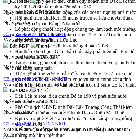
Hội thảo góp ý hồ sơ điều chỉnh quy hoạch tỉnh Đắk Lắk thời
Bản PDF
Tải về
kỳ 2021-2030, tầm nhìn đến năm 2050
Ngày ban hành:
27/10/2016
Nâng cao hiệu quả hoạt động của các doanh nghiệp nhà nước
Hội nghị triển khai kết nối mạng truyền số liệu chuyên dùng
Ngày hiệu lực:
phục vụ cơ quan Đảng, Nhà nước
Lễ phát động chuỗi hoạt động chung tay làm sạch môi trường
Công văn 8634/UBND-NNMT
Xã Ea Kar bước chuyển mình trong công tác cải cách hành
V/v xử lý đơn của ông Trần Hữu Lục
chính mô hình mới
UBND tỉnh họp báo định kỳ tháng 4 năm 2026
Bản PDF
Tải về
Hội thảo khoa học “Giải pháp thúc đẩy phát triển nền kinh tế
Ngày ban hành:
27/10/2016
xanh tại tỉnh Đắk Lắk”
Tăng cường giám sát, đôn đốc thực hiện nhiệm vụ quản lý tài
Ngày hiệu lực:
sản công hàng tuần
Tháo gỡ những vướng mắc, đẩy mạnh công tác cải cách thủ
Công văn 8633/UBND-NNMT
tục hành chính tại Trung tâm Phục vụ hành chính công tỉnh
V/v xử lý đơn của công dân Lê Công Toàn
Đắk Lắk: Tôn vinh 46 giải pháp tại Hội thi Sáng tạo Kỹ thuật
2024 - 2025
Bản PDF
Tải về
Đắk Lắk rà soát, điều chỉnh Đề án 190 về phát triển nuôi
Ngày ban hành:
27/10/2016
trồng thủy sản
Phó Chủ tịch UBND tỉnh Đắk Lắk Trương Công Thái kiểm
Ngày hiệu lực:
tra thực địa Dự án cao tốc Khánh Hòa - Buôn Ma Thuột
Định vị cà phê Việt Nam như một “di sản sống” trong dòng
Công văn 8632/UBND-NNMT
chảy toàn cầu
V/v xử lý đơn của công dân Phan Xuân Nam và Bùi Thị Thanh
Xây dựng nông thôn mới: Nâng cao đời sống người dân từ
Xuân
những mô hình thiết thực