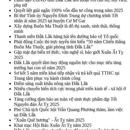
phụ nữ
Quyết liệt giải ngân 100% vốn đầu tư công trong năm 2025
Bí thư Tỉnh ủy Nguyễn Đình Trung dự chương trình Tết
nhân ái năm 2025 tại huyện Cư M’Gar
Xây dựng Buôn Ma Thuột là đô thị xanh, sinh thái, thông
minh
Thanh niên Đắk Lắk hăng hái lên đường bảo vệ Tổ quốc
Phát động Cuộc thi trực tuyến tìm hiểu “50 năm Chiến thắng
Buôn Ma Thuột, giải phóng tỉnh Đắk Lắk”
Gặp mặt đại biểu trí thức, văn nghệ sĩ, báo giới Xuân Ất Tỵ
2025
Đắk Lắk quyết tâm huy động nguồn lực cho mục tiêu tăng
trưởng hai con số năm 2025
Sơ kết 5 năm triển khai tiếp nhận và trả kết quả TTHC tại
Trung tâm phục vụ hành chính công
Điểm sáng xuất khẩu nông sản Đắk Lắk
Nhiều chuyển biến tích cực trong phát triển kinh tế - xã hội ở
Đắk Lắk
Tăng cường đảm bảo an toàn vệ sinh thực phẩm dịp Tết
Nguyên đán Ất Tỵ 2025
Phó Chủ tịch Quốc hội Trần Quang Phương thăm, làm việc
tại Đắk Lắk
"Xuân Quê hương" - Ất Tỵ năm 2025
Khai mạc Hội Báo Xuân Ất Tỵ năm 2025