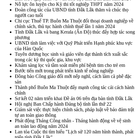
Nỗ lực ôn luyện cho Kỳ thi tốt nghiệp THPT năm 2024
Đoàn công tác của UBND tỉnh Đắk Lắk thăm và chúc thọ
người cao tuổi
Chi cục Thuế TP. Buôn Ma Thuột đối thoại doanh nghiệp về
chính sách, thủ tục hành chính thuế lần 1 năm 2024
Tỉnh Đắk Lắk và bang Kerala (Ấn Độ) thúc đẩy hợp tác song
phương
UBND tỉnh làm việc với Quỹ Phát triển Hạnh phúc khu vực
của Hàn Quốc
Tuyên dương học sinh và giáo viên đạt thành tích xuất sắc
trong các kỳ thi quốc gia, khu vực
Khám sàng lọc và tầm soát miễn phí bệnh tim cho trẻ em
Bước tiến mới trong phát triển kinh tế nông nghiệp
Đồng bào Công giáo đổi mới nếp nghĩ, cách làm cà phê đặc
sản
Thành phố Buôn Ma Thuột đẩy mạnh công tác cải cách hành
chính
Sơ kết 02 năm triển khai Đề án 06 trên địa bàn tỉnh Đắk Lắk
Hội nghị Ban Chấp hành Đảng bộ tỉnh lần thứ 22
Giám sát việc thực hiện chính sách, pháp luật về bảo đảm trật
tự an toàn giao thông
Phát động Tháng Công nhân - Tháng hành động về vệ sinh
an toàn lao động năm 2024
Lan tỏa Cuộc thi tìm hiểu "Lịch sử 120 năm hình thành, phát
triển tỉnh Đắk Lắk"