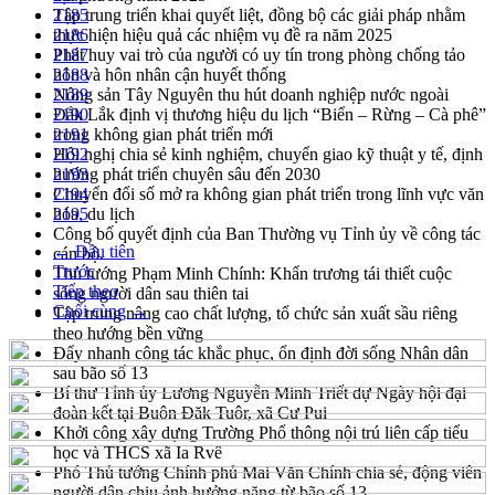
Tập trung triển khai quyết liệt, đồng bộ các giải pháp nhằm
2185
thực hiện hiệu quả các nhiệm vụ đề ra năm 2025
2186
Phát huy vai trò của người có uy tín trong phòng chống tảo
2187
hôn và hôn nhân cận huyết thống
2188
Nông sản Tây Nguyên thu hút doanh nghiệp nước ngoài
2189
Đắk Lắk định vị thương hiệu du lịch “Biển – Rừng – Cà phê”
2190
trong không gian phát triển mới
2191
Hội nghị chia sẻ kinh nghiệm, chuyển giao kỹ thuật y tế, định
2192
hướng phát triển chuyên sâu đến 2030
2193
Chuyển đổi số mở ra không gian phát triển trong lĩnh vực văn
2194
hóa, du lịch
2195
Công bố quyết định của Ban Thường vụ Tỉnh ủy về công tác
← Đầu tiên
cán bộ.
Trước
Thủ tướng Phạm Minh Chính: Khẩn trương tái thiết cuộc
Tiếp theo
sống người dân sau thiên tai
Cuối cùng →
Tập trung nâng cao chất lượng, tổ chức sản xuất sầu riêng
theo hướng bền vững
Đẩy nhanh công tác khắc phục, ổn định đời sống Nhân dân
sau bão số 13
Bí thư Tỉnh ủy Lương Nguyễn Minh Triết dự Ngày hội đại
đoàn kết tại Buôn Đăk Tuôr, xã Cư Pui
Khởi công xây dựng Trường Phổ thông nội trú liên cấp tiểu
học và THCS xã Ia Rvê
Phó Thủ tướng Chính phủ Mai Văn Chính chia sẻ, động viên
người dân chịu ảnh hưởng nặng từ bão số 13