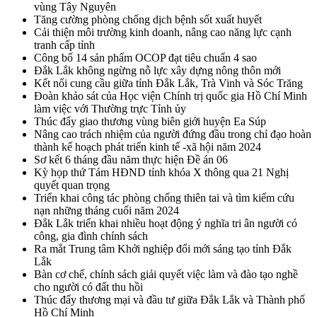
vùng Tây Nguyên
Tăng cường phòng chống dịch bệnh sốt xuất huyết
Cải thiện môi trường kinh doanh, nâng cao năng lực cạnh
tranh cấp tỉnh
Công bố 14 sản phẩm OCOP đạt tiêu chuẩn 4 sao
Đắk Lắk không ngừng nỗ lực xây dựng nông thôn mới
Kết nối cung cầu giữa tỉnh Đắk Lắk, Trà Vinh và Sóc Trăng
Đoàn khảo sát của Học viện Chính trị quốc gia Hồ Chí Minh
làm việc với Thường trực Tỉnh ủy
Thúc đẩy giao thương vùng biên giới huyện Ea Súp
Nâng cao trách nhiệm của người đứng đầu trong chỉ đạo hoàn
thành kế hoạch phát triển kinh tế -xã hội năm 2024
Sơ kết 6 tháng đầu năm thực hiện Đề án 06
Kỳ họp thứ Tám HĐND tỉnh khóa X thông qua 21 Nghị
quyết quan trọng
Triển khai công tác phòng chống thiên tai và tìm kiếm cứu
nạn những tháng cuối năm 2024
Đắk Lắk triển khai nhiều hoạt động ý nghĩa tri ân người có
công, gia đình chính sách
Ra mắt Trung tâm Khởi nghiệp đổi mới sáng tạo tỉnh Đắk
Lắk
Bàn cơ chế, chính sách giải quyết việc làm và đào tạo nghề
cho người có đất thu hồi
Thúc đẩy thương mại và đầu tư giữa Đắk Lắk và Thành phố
Hồ Chí Minh