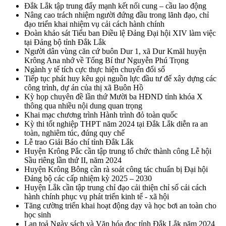
Đắk Lắk tập trung đẩy mạnh kết nối cung – cầu lao động
Nâng cao trách nhiệm người đứng đầu trong lãnh đạo, chỉ
đạo triển khai nhiệm vụ cải cách hành chính
Đoàn khảo sát Tiểu ban Điều lệ Đảng Đại hội XIV làm việc
tại Đảng bộ tỉnh Đắk Lắk
Người dân vùng căn cứ buôn Dur 1, xã Dur Kmăl huyện
Krông Ana nhớ về Tổng Bí thư Nguyễn Phú Trọng
Ngành y tế tích cực thực hiện chuyển đổi số
Tiếp tục phát huy kêu gọi nguồn lực đầu tư để xây dựng các
công trình, dự án của thị xã Buôn Hồ
Kỳ họp chuyên đề lần thứ Mười ba HĐND tỉnh khóa X
thông qua nhiều nội dung quan trọng
Khai mạc chương trình Hành trình đỏ toàn quốc
Kỳ thi tốt nghiệp THPT năm 2024 tại Đắk Lắk diễn ra an
toàn, nghiêm túc, đúng quy chế
Lễ trao Giải Báo chí tỉnh Đắk Lắk
Huyện Krông Pắc cần tập trung tổ chức thành công Lễ hội
Sầu riêng lần thứ II, năm 2024
Huyện Krông Bông cần rà soát công tác chuẩn bị Đại hội
Đảng bộ các cấp nhiệm kỳ 2025 – 2030
Huyện Lắk cần tập trung chỉ đạo cải thiện chỉ số cải cách
hành chính phục vụ phát triển kinh tế - xã hội
Tăng cường triển khai hoạt động dạy và học bơi an toàn cho
học sinh
Lan toả Ngày sách và Văn hóa đọc tỉnh Đắk Lắk năm 2024