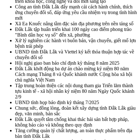
triển khoa học, công nghệ và đổi mới sáng tạo
Công an tỉnh Đắk Lắk đẩy mạnh cải cách hành chính, thích
ứng chuyển đổi số, đáp ứng yêu cầu nhiệm vụ trong tình hình
mới
Xã Ea Knuếc nâng tầm đặc sản địa phương trên nền tảng số
Đắk Lắk tập huấn triển khai 100 ngày cao điểm phong trào
"Bình dân học vụ số" đến xã, phường
Xử lý nghiêm các hành vi buôn bán, vận chuyển, giết mổ lợn
bệnh trái phép
UBND tỉnh Đắk Lắk và Viettel ký kết thỏa thuận hợp tác về
chuyển đổi số
Hội nghị giao ban báo chí định kỳ tháng 8 năm 2025
Đắk Lắk khởi động ba dự án chào mừng kỷ niệm 80 năm
Cách mạng Tháng 8 và Quốc khánh nước Cộng hòa xã hội
chủ nghĩa Việt Nam
Tập trung hoàn thiện các nội dung tham gia Triển lãm thành
tựu kinh tế - xã hội nhân kỷ niệm 80 năm Ngày Quốc khánh
2/9
UBND tỉnh họp báo định kỳ tháng 7/2025
Chung sức, đồng lòng, đoàn kết xây dựng tỉnh Đắk Lắk giàu
đẹp, văn minh, bản sắc
Đắk Lắk quyết tâm chống khai thác hải sản bất hợp pháp,
không báo cáo và không theo quy định
Tăng cường quản lý chất lượng, an toàn thực phẩm trên địa
bàn tỉnh Đắk Lắk