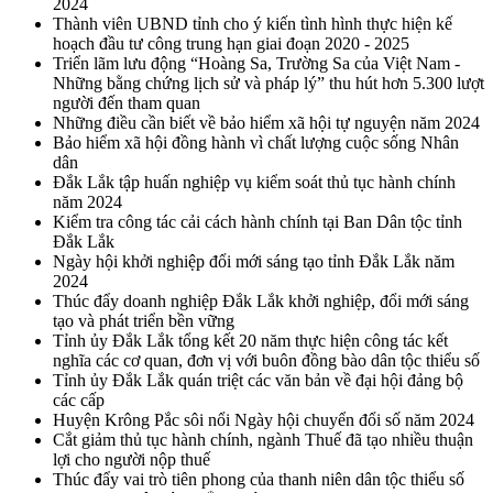
2024
Thành viên UBND tỉnh cho ý kiến tình hình thực hiện kế
hoạch đầu tư công trung hạn giai đoạn 2020 - 2025
Triển lãm lưu động “Hoàng Sa, Trường Sa của Việt Nam -
Những bằng chứng lịch sử và pháp lý” thu hút hơn 5.300 lượt
người đến tham quan
Những điều cần biết về bảo hiểm xã hội tự nguyện năm 2024
Bảo hiểm xã hội đồng hành vì chất lượng cuộc sống Nhân
dân
Đắk Lắk tập huấn nghiệp vụ kiểm soát thủ tục hành chính
năm 2024
Kiểm tra công tác cải cách hành chính tại Ban Dân tộc tỉnh
Đắk Lắk
Ngày hội khởi nghiệp đổi mới sáng tạo tỉnh Đắk Lắk năm
2024
Thúc đẩy doanh nghiệp Đắk Lắk khởi nghiệp, đổi mới sáng
tạo và phát triển bền vững
Tỉnh ủy Đắk Lắk tổng kết 20 năm thực hiện công tác kết
nghĩa các cơ quan, đơn vị với buôn đồng bào dân tộc thiểu số
Tỉnh ủy Đắk Lắk quán triệt các văn bản về đại hội đảng bộ
các cấp
Huyện Krông Pắc sôi nổi Ngày hội chuyển đổi số năm 2024
Cắt giảm thủ tục hành chính, ngành Thuế đã tạo nhiều thuận
lợi cho người nộp thuế
Thúc đẩy vai trò tiên phong của thanh niên dân tộc thiểu số