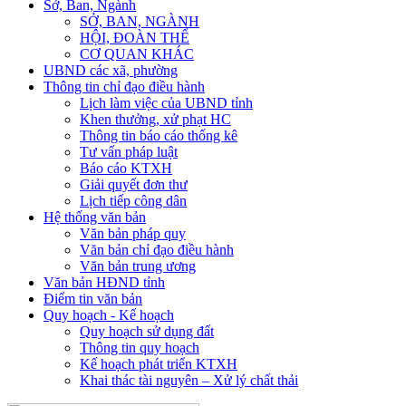
Sở, Ban, Ngành
SỞ, BAN, NGÀNH
HỘI, ĐOÀN THỂ
CƠ QUAN KHÁC
UBND các xã, phường
Thông tin chỉ đạo điều hành
Lịch làm việc của UBND tỉnh
Khen thưởng, xử phạt HC
Thông tin báo cáo thống kê
Tư vấn pháp luật
Báo cáo KTXH
Giải quyết đơn thư
Lịch tiếp công dân
Hệ thống văn bản
Văn bản pháp quy
Văn bản chỉ đạo điều hành
Văn bản trung ương
Văn bản HĐND tỉnh
Điểm tin văn bản
Quy hoạch - Kế hoạch
Quy hoạch sử dụng đất
Thông tin quy hoạch
Kế hoạch phát triển KTXH
Khai thác tài nguyên – Xử lý chất thải