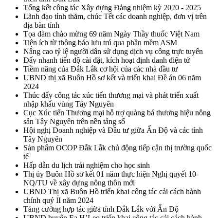
Tổng kết công tác Xây dựng Đảng nhiệm kỳ 2020 - 2025
Lãnh đạo tỉnh thăm, chúc Tết các doanh nghiệp, đơn vị trên
địa bàn tỉnh
Tọa đàm chào mừng 69 năm Ngày Thầy thuốc Việt Nam
Tiện ích từ thông báo lưu trú qua phần mềm ASM
Nâng cao tỷ lệ người dân sử dụng dịch vụ công trực tuyến
Đẩy nhanh tiến độ cài đặt, kích hoạt định danh điện tử
Tiềm năng của Đắk Lắk cơ hội của các nhà đầu tư
UBND thị xã Buôn Hồ sơ kết và triển khai Đề án 06 năm
2024
Thúc đẩy công tác xúc tiến thương mại và phát triển xuất
nhập khẩu vùng Tây Nguyên
Cục Xúc tiến Thương mại hỗ trợ quảng bá thương hiệu nông
sản Tây Nguyên trên nền tảng số
Hội nghị Doanh nghiệp và Đầu tư giữa Ấn Độ và các tỉnh
Tây Nguyên
Sản phẩm OCOP Đắk Lắk chủ động tiếp cận thị trường quốc
tế
Hấp dẫn du lịch trải nghiệm cho học sinh
Thị ủy Buôn Hồ sơ kết 01 năm thực hiện Nghị quyết 10-
NQ/TU về xây dựng nông thôn mới
UBND Thị xã Buôn Hồ triển khai công tác cải cách hành
chính quý II năm 2024
Tăng cường hợp tác giữa tỉnh Đắk Lắk với Ấn Độ
UBND huyện Ea H’Leo triển khai công tác cải cách hành