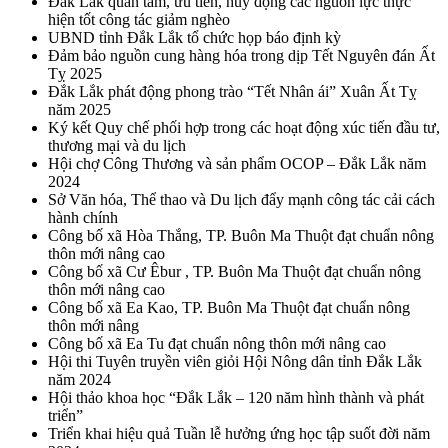
Đắk Lắk quan tâm, ưu tiên, huy động các nguồn lực thực
hiện tốt công tác giảm nghèo
UBND tỉnh Đắk Lắk tổ chức họp báo định kỳ
Đảm bảo nguồn cung hàng hóa trong dịp Tết Nguyên đán Ất
Tỵ 2025
Đắk Lắk phát động phong trào “Tết Nhân ái” Xuân Ất Tỵ
năm 2025
Ký kết Quy chế phối hợp trong các hoạt động xúc tiến đầu tư,
thương mại và du lịch
Hội chợ Công Thương và sản phẩm OCOP – Đắk Lắk năm
2024
Sở Văn hóa, Thể thao và Du lịch đẩy mạnh công tác cải cách
hành chính
Công bố xã Hòa Thắng, TP. Buôn Ma Thuột đạt chuẩn nông
thôn mới nâng cao
Công bố xã Cư Êbur , TP. Buôn Ma Thuột đạt chuẩn nông
thôn mới nâng cao
Công bố xã Ea Kao, TP. Buôn Ma Thuột đạt chuẩn nông
thôn mới nâng
Công bố xã Ea Tu đạt chuẩn nông thôn mới nâng cao
Hội thi Tuyên truyền viên giỏi Hội Nông dân tỉnh Đắk Lắk
năm 2024
Hội thảo khoa học “Đắk Lắk – 120 năm hình thành và phát
triển”
Triển khai hiệu quả Tuần lễ hưởng ứng học tập suốt đời năm