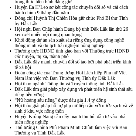
trong thực hiện bình đẳng giới
Huyện Ea H’Leo sơ kết công tác chuyển đổi số và cải cách
hành chính 9 tháng đầu năm
Đồng chí Huỳnh Thị Chiến Hòa giữ chức Phó Bí thư Tỉnh
ủy Đắk Lắk
Hội nghị Ban Chấp hành Đảng bộ tỉnh Đắk Lắk lần thứ 26
xem xét nhiều nội dung quan trọng
Khởi động dự án sản xuất sầu riêng ứng dụng công nghệ
thông minh và du lịch trải nghiệm nông nghiệp
Thường trực HĐND tỉnh giao ban với Thường trực HĐND
các huyện, thị xã, thành phố
Đắk Lắk đẩy mạnh chuyển đổi số tạo bứt phá phát triển kinh
tế xã hội
Đoàn công tác của Trung ương Hội Liên hiệp Phụ nữ Việt
Nam làm việc với Ban Thường vụ Tỉnh ủy Đắk Lắk
Hội thao ngành Thông tin và Truyền thông tỉnh Đắk Lắk
Đắk Lắk tìm giải pháp xây dựng và phát triển hệ sinh thái sầu
riêng bền vững
“Nữ hoàng sầu riêng” được đấu giá 1,4 tỷ đồng
Hội thảo giải pháp hỗ trợ phụ nữ tiếp cận với nước sạch và vệ
sinh ở khu vực nông thôn
Huyện Krông Năng cần đẩy mạnh thu hút đầu tư vào phát
triển nông nghiệp
Thủ tướng Chính Phủ Phạm Minh Chính làm việc với Ban
Thường vụ Tỉnh Đắk Lắk