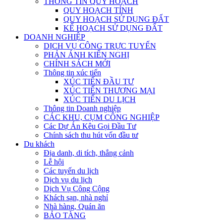
THÔNG TIN QUY HOẠCH
QUY HOẠCH TỈNH
QUY HOẠCH SỬ DỤNG ĐẤT
KẾ HOẠCH SỬ DỤNG ĐẤT
DOANH NGHIỆP
DỊCH VỤ CÔNG TRỰC TUYẾN
PHẢN ÁNH KIẾN NGHỊ
CHÍNH SÁCH MỚI
Thông tin xúc tiến
XÚC TIẾN ĐẦU TƯ
XÚC TIẾN THƯƠNG MẠI
XÚC TIẾN DU LỊCH
Thông tin Doanh nghiệp
CÁC KHU, CỤM CÔNG NGHIỆP
Các Dự Án Kêu Gọi Đầu Tư
Chính sách thu hút vốn đầu tư
Du khách
Địa danh, di tích, thắng cảnh
Lễ hội
Các tuyến du lịch
Dịch vụ du lịch
Dịch Vụ Công Cộng
Khách sạn, nhà nghỉ
Nhà hàng, Quán ăn
BẢO TÀNG