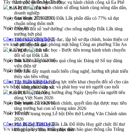
Tây thành phố Buôn Ma Thuột
làm việc tại Trung tâm Phục vụ hành chính công xã Ea Phê
Xây dựng nền hành chính số đồng hành cùng nông dân dân,
Bản PDF
Tải về
doanh nghiệp
Ngày ban hành:
27/10/2016
Giai đoạn 2026-2030, Đắk Lắk phấn đấu có 77% xã đạt
chuẩn nông thôn mới
Ngày hiệu lực:
Chuyển đổi số 'mở đường' cho nông nghiệp Đắk Lắk tăng
trưởng bứt phá
Công văn 8627/UBND-KT
Triển khai đồng bộ đo đạc, lập hồ sơ địa chính, hoàn thiện cơ
v/v kinh phí đền bù giải phóng mặt bằng Công an phường Tân An
sở dữ liệu đất đai
Ứng dụng sinh trắc học - Bước tiến trong hành trình chuyển
Bản PDF
Tải về
đổi số tại Đắk Lắk
Ngày ban hành:
27/10/2016
Đắk Lắk nâng cao hiệu quả công tác Đảng từ Sổ tay đảng
viên điện tử
Ngày hiệu lực:
Đắk Lắk đẩy mạnh nuôi biển công nghệ, hướng tới phát triển
thủy sản bền vững
Công văn 8626/UBND-KT
Tập huấn nâng cao năng lực triển khai chuyển đổi số cho cán
v/v bố trí kinh phí chăm sóc và phát huy vai trò người cao tuổi
bộ, công chức cấp xã
Đắk Lắk phát động hưởng ứng Ngày Quyền của người tiêu
Bản PDF
Tải về
dùng Việt Nam 2026
Ngày ban hành:
27/10/2016
Đẩy mạnh cải cách hành chính, quyết tâm đạt được mục tiêu
tăng trưởng hai con số trong năm 2026
Ngày hiệu lực:
Tổ chức trang trọng Lễ hội Đền thờ Lương Văn Chánh năm
2026
Công văn 8625/UBND-KT
Phó Bí thư Tỉnh ủy Đắk Lắk Đỗ Hữu Huy giữ chức Bí thư
V/v kinh phí sửa chữa, khắc phục đảm bảo giao thông cầu Trắng
Đảng ủy Ủy Ban Nhân dân tỉnh