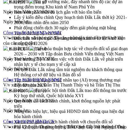
Quyết liệt tháo gỡ vướng mắc, đẩy nhanh tiến độ các dự án
Bản PDF
Tải về
trọng điểm trong Khu kinh tế Nam Phú Yên
Ngày ban hành:
27/10/2016
Hòn Yến phát triển du lịch gắn với bảo tồn biển
Lấy ý kiến điều chỉnh Quy hoạch tỉnh Đắk Lắk thời kỳ 2021-
Ngày hiệu lực:
2030, tầm nhìn đến năm 2050
Phát động chiến dịch 30 ngày đêm giải phóng mặt bằng
Công văn 8631/UBND-NNMT
Tuyến đường bộ ven biển
V/v tham mưu văn bản gửi Tòa án nhân dân tỉnh về việc khởi kiện
Đắk Lắk nỗ lực thúc đẩy tăng trưởng kinh tế từ 10% trở lên
của các công dân
trong Quý II/2026
Đắk Lắk ký kết thỏa thuận hợp tác về chuyển đổi số giai đoạn
Bản PDF
Tải về
2026 – 2030 với Tập đoàn Bưu chính Viễn thông Việt Nam
Ngày ban hành:
27/10/2016
Thứ trưởng Bộ Y tế làm việc với tỉnh Đắk Lắk về phát triển
nhân lực y tế cho trạm y tế cấp xã
Ngày hiệu lực:
Du lịch Đắk Lắk nâng tầm trải nghiệm du khách thông qua
Hệ thống cơ sở dữ liệu và Bản đồ số
Công văn 8630/UBND-NNMT
Tập huấn ứng dụng trí tuệ nhân tạo (AI) trong thương mại
V/v xử lý đơn của bà Trần Thị Thanh Thủy và bà Trần Thị Thu
điện tử năm 2026
Đoàn đại biểu Quốc hội tỉnh Đắk Lắk trao đổi thông tin trước
Bản PDF
Tải về
Kỳ họp thứ nhất, Quốc hội khóa XVI
Ngày ban hành:
27/10/2016
Quyết liệt cải cách hành chính, khơi thông nguồn lực phát
triển
Ngày hiệu lực:
Nâng cao hiệu lực, hiệu quả HĐND tỉnh thông qua hiện đại
hóa hành chính
Công văn 8629/UBND-CN
Xã Ea Phê gắn cải cách hành chính với chuyển đổi số
V/v xử lý kỹ thuật nút giao đường Trần Quý Cáp với đường Đông
Phó Chủ tịch Thường trực UBND tỉnh Hồ Thị Nguyên Thảo