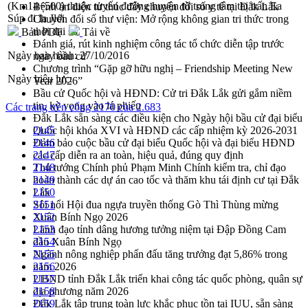
(Km14+500) thuộc tuyến đường huyện từ trung tâm thị trấn Ea
Bệnh án điện tử thúc đẩy chuyển đổi số y tế tại Đắk Lắk
Súp đi Ia Jlơi
Chuyển đổi số thư viện: Mở rộng không gian tri thức trong
thời đại số
Bản PDF
Tải về
Đánh giá, rút kinh nghiệm công tác tổ chức diễn tập trước
Ngày ban hành:
27/10/2016
ngày bầu cử
Chương trình “Gặp gỡ hữu nghị – Friendship Meeting New
Ngày hiệu lực:
Year 2026”
Bầu cử Quốc hội và HĐND: Cử tri Đắk Lắk gửi gắm niềm
tin, kỳ vọng vào lá phiếu
Các trang trên cổng 2170 của 2.683
Đắk Lắk sẵn sàng các điều kiện cho Ngày hội bầu cử đại biểu
Quốc hội khóa XVI và HĐND các cấp nhiệm kỳ 2026-2031
2145
Đảm bảo cuộc bầu cử đại biểu Quốc hội và đại biểu HĐND
2146
các cấp diễn ra an toàn, hiệu quả, đúng quy định
2147
Thủ tướng Chính phủ Phạm Minh Chính kiểm tra, chỉ đạo
2148
hoàn thành các dự án cao tốc và thăm khu tái định cư tại Đắk
2149
Lắk
2150
Sôi nổi Hội đua ngựa truyền thống Gò Thì Thùng mừng
2151
Xuân Bính Ngọ 2026
2152
Lãnh đạo tỉnh dâng hương tưởng niệm tại Đập Đồng Cam
2153
đầu Xuân Bính Ngọ
2154
Ngành nông nghiệp phấn đấu tăng trưởng đạt 5,86% trong
2155
năm 2026
2156
UBND tỉnh Đắk Lắk triển khai công tác quốc phòng, quân sự
2157
địa phương năm 2026
2158
Đắk Lắk tập trung toàn lực khắc phục tồn tại IUU, sẵn sàng
2159