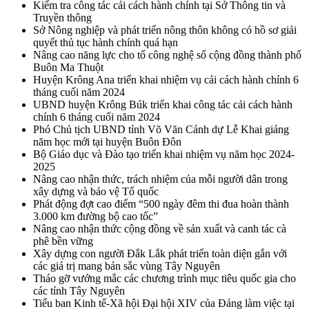
Kiểm tra công tác cải cách hành chính tại Sở Thông tin và
Truyền thông
Sở Nông nghiệp và phát triển nông thôn không có hồ sơ giải
quyết thủ tục hành chính quá hạn
Nâng cao năng lực cho tổ công nghệ số cộng đồng thành phố
Buôn Ma Thuột
Huyện Krông Ana triển khai nhiệm vụ cải cách hành chính 6
tháng cuối năm 2024
UBND huyện Krông Búk triển khai công tác cải cách hành
chính 6 tháng cuối năm 2024
Phó Chủ tịch UBND tỉnh Võ Văn Cảnh dự Lễ Khai giảng
năm học mới tại huyện Buôn Đôn
Bộ Giáo dục và Đào tạo triển khai nhiệm vụ năm học 2024-
2025
Nâng cao nhận thức, trách nhiệm của mỗi người dân trong
xây dựng và bảo vệ Tổ quốc
Phát động đợt cao điểm “500 ngày đêm thi đua hoàn thành
3.000 km đường bộ cao tốc”
Nâng cao nhận thức cộng đồng về sản xuất và canh tác cà
phê bền vững
Xây dựng con người Đắk Lắk phát triển toàn diện gắn với
các giá trị mang bản sắc vùng Tây Nguyên
Tháo gỡ vướng mắc các chương trình mục tiêu quốc gia cho
các tỉnh Tây Nguyên
Tiểu ban Kinh tế-Xã hội Đại hội XIV của Đảng làm việc tại