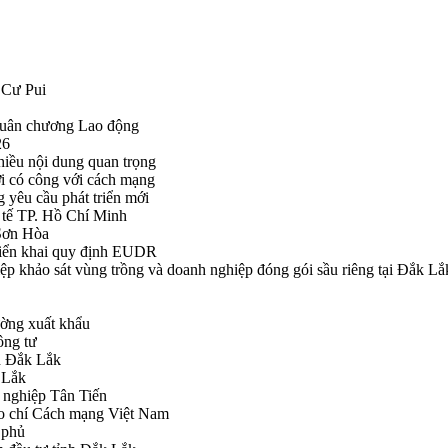
 Cư Pui
Huân chương Lao động
26
hiều nội dung quan trọng
i có công với cách mạng
g yêu cầu phát triển mới
tế TP. Hồ Chí Minh
ã Sơn Hòa
triển khai quy định EUDR
khảo sát vùng trồng và doanh nghiệp đóng gói sầu riêng tại Đắk Lắ
ường xuất khẩu
ông tư
nh Đắk Lắk
k Lắk
 nghiệp Tân Tiến
o chí Cách mạng Việt Nam
 phủ