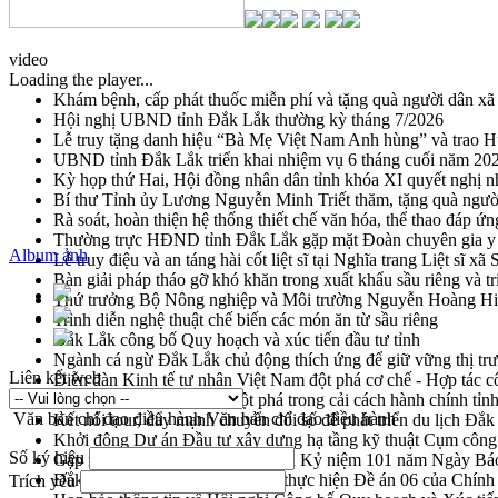
video
Loading the player...
Khám bệnh, cấp phát thuốc miễn phí và tặng quà người dân xã
Hội nghị UBND tỉnh Đắk Lắk thường kỳ tháng 7/2026
Lễ truy tặng danh hiệu “Bà Mẹ Việt Nam Anh hùng” và trao 
UBND tỉnh Đắk Lắk triển khai nhiệm vụ 6 tháng cuối năm 20
Kỳ họp thứ Hai, Hội đồng nhân dân tỉnh khóa XI quyết nghị n
Bí thư Tỉnh ủy Lương Nguyễn Minh Triết thăm, tặng quà ngườ
Rà soát, hoàn thiện hệ thống thiết chế văn hóa, thể thao đáp ứn
Thường trực HĐND tỉnh Đắk Lắk gặp mặt Đoàn chuyên gia y 
Album ảnh
Lễ truy điệu và an táng hài cốt liệt sĩ tại Nghĩa trang Liệt sĩ x
Bàn giải pháp tháo gỡ khó khăn trong xuất khẩu sầu riêng và 
Thứ trưởng Bộ Nông nghiệp và Môi trường Nguyễn Hoàng Hiệp 
Trình diễn nghệ thuật chế biến các món ăn từ sầu riêng
Đắk Lắk công bố Quy hoạch và xúc tiến đầu tư tỉnh
Ngành cá ngừ Đắk Lắk chủ động thích ứng để giữ vững thị tr
Liên kết web
Diễn đàn Kinh tế tư nhân Việt Nam đột phá cơ chế - Hợp tác c
Đề án 06 tạo bước ngoặt đột phá trong cải cách hành chính tỉ
Văn bản chỉ đạo điều hành
Văn bản chỉ đạo điều hành
Kết nối tour, đẩy mạnh chuyển đổi số để phát triển du lịch Đắ
Khởi động Dự án Đầu tư xây dựng hạ tầng kỹ thuật Cụm công
Số ký hiệu
Gặp mặt các cơ quan báo chí nhân Kỷ niệm 101 năm Ngày Bá
Đắk Lắk sơ kết 4 năm triển khai thực hiện Đề án 06 của Chính
Trích yếu