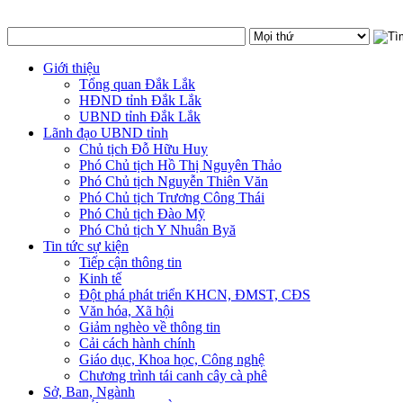
Giới thiệu
Tổng quan Đắk Lắk
HĐND tỉnh Đắk Lắk
UBND tỉnh Đắk Lắk
Lãnh đạo UBND tỉnh
Chủ tịch Đỗ Hữu Huy
Phó Chủ tịch Hồ Thị Nguyên Thảo
Phó Chủ tịch Nguyễn Thiên Văn
Phó Chủ tịch Trương Công Thái
Phó Chủ tịch Đào Mỹ
Phó Chủ tịch Y Nhuân Byă
Tin tức sự kiện
Tiếp cận thông tin
Kinh tế
Đột phá phát triển KHCN, ĐMST, CĐS
Văn hóa, Xã hội
Giảm nghèo về thông tin
Cải cách hành chính
Giáo dục, Khoa học, Công nghệ
Chương trình tái canh cây cà phê
Sở, Ban, Ngành