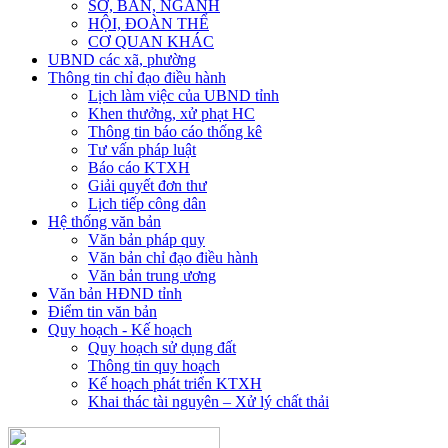
SỞ, BAN, NGÀNH
HỘI, ĐOÀN THỂ
CƠ QUAN KHÁC
UBND các xã, phường
Thông tin chỉ đạo điều hành
Lịch làm việc của UBND tỉnh
Khen thưởng, xử phạt HC
Thông tin báo cáo thống kê
Tư vấn pháp luật
Báo cáo KTXH
Giải quyết đơn thư
Lịch tiếp công dân
Hệ thống văn bản
Văn bản pháp quy
Văn bản chỉ đạo điều hành
Văn bản trung ương
Văn bản HĐND tỉnh
Điểm tin văn bản
Quy hoạch - Kế hoạch
Quy hoạch sử dụng đất
Thông tin quy hoạch
Kế hoạch phát triển KTXH
Khai thác tài nguyên – Xử lý chất thải