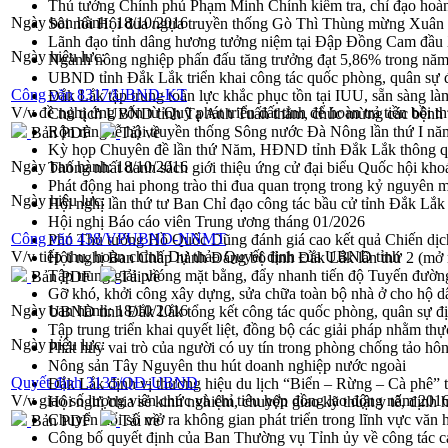
Thủ tướng Chính phủ Phạm Minh Chính kiểm tra, chỉ đạo hoàn 
Ngày ban hành:
18/10/2016
Sôi nổi Hội đua ngựa truyền thống Gò Thì Thùng mừng Xuân
Lãnh đạo tỉnh dâng hương tưởng niệm tại Đập Đồng Cam đầ
Ngày hiệu lực:
Ngành nông nghiệp phấn đấu tăng trưởng đạt 5,86% trong nă
UBND tỉnh Đắk Lắk triển khai công tác quốc phòng, quân sự
Công văn 8317/UBND-KT
Đắk Lắk tập trung toàn lực khắc phục tồn tại IUU, sẵn sàng là
V/v đề nghị ứng vốn từ Quỹ phát triển đất tỉnh để hoàn trả tiền
Chủ tịch UBND tỉnh Tạ Anh Tuấn thăm, chúc mừng các bệnh 
Rộn ràng lễ hội truyền thống Sông nước Đà Nông lần thứ I n
Bản PDF
Tải về
Kỳ họp Chuyên đề lần thứ Năm, HĐND tỉnh Đắk Lắk thông qu
Ngày ban hành:
18/10/2016
Thống nhất danh sách giới thiệu ứng cử đại biểu Quốc hội k
Phát động hai phong trào thi đua quan trọng trong kỷ nguyên 
Ngày hiệu lực:
Hội nghị lần thứ tư Ban Chỉ đạo công tác bầu cử tỉnh Đắk Lắk
Hội nghị Báo cáo viên Trung ương tháng 01/2026
Công văn 438/VPUBND-NNMT
Phó Thủ tướng Hồ Quốc Dũng đánh giá cao kết quả Chiến dịc
V/v tiếp thu, hoàn chỉnh Dự thảo Quyết định của UBND tỉnh
Hội nghị Ban Chấp hành Đảng bộ tỉnh Đắk Lắk lần thứ 2 (mở 
Tập trung giải phóng mặt bằng, đẩy nhanh tiến độ Tuyến đườn
Bản PDF
Tải về
Gỡ khó, khởi công xây dựng, sửa chữa toàn bộ nhà ở cho hộ dâ
Ngày ban hành:
18/10/2016
UBND tỉnh Đắk Lắk tổng kết công tác quốc phòng, quân sự 
Tập trung triển khai quyết liệt, đồng bộ các giải pháp nhằm t
Ngày hiệu lực:
Phát huy vai trò của người có uy tín trong phòng chống tảo hô
Nông sản Tây Nguyên thu hút doanh nghiệp nước ngoài
Quyết định 3135/QĐ-UBND
Đắk Lắk định vị thương hiệu du lịch “Biển – Rừng – Cà phê” t
V/v giao số lượng viên chức và chỉ tiêu hợp đồng lao động năm 201
Hội nghị chia sẻ kinh nghiệm, chuyển giao kỹ thuật y tế, định
Chuyển đổi số mở ra không gian phát triển trong lĩnh vực văn h
Bản PDF
Tải về
Công bố quyết định của Ban Thường vụ Tỉnh ủy về công tác c