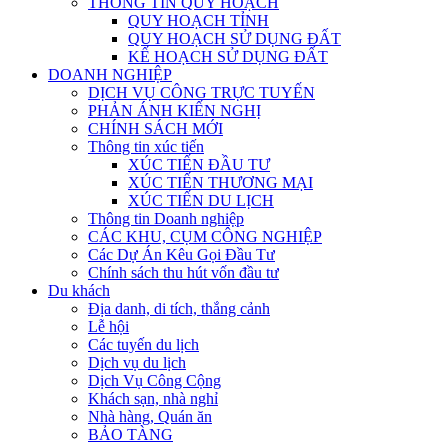
THÔNG TIN QUY HOẠCH
QUY HOẠCH TỈNH
QUY HOẠCH SỬ DỤNG ĐẤT
KẾ HOẠCH SỬ DỤNG ĐẤT
DOANH NGHIỆP
DỊCH VỤ CÔNG TRỰC TUYẾN
PHẢN ÁNH KIẾN NGHỊ
CHÍNH SÁCH MỚI
Thông tin xúc tiến
XÚC TIẾN ĐẦU TƯ
XÚC TIẾN THƯƠNG MẠI
XÚC TIẾN DU LỊCH
Thông tin Doanh nghiệp
CÁC KHU, CỤM CÔNG NGHIỆP
Các Dự Án Kêu Gọi Đầu Tư
Chính sách thu hút vốn đầu tư
Du khách
Địa danh, di tích, thắng cảnh
Lễ hội
Các tuyến du lịch
Dịch vụ du lịch
Dịch Vụ Công Cộng
Khách sạn, nhà nghỉ
Nhà hàng, Quán ăn
BẢO TÀNG