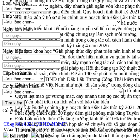
Họp báo thông tin về Hội nghị Công bố Quy hoạch và Xúc tiế
Loại văn bản
Khơi thông điểm nghẽn, đẩy nhanh giải ngân vốn khắc phục thi
HĐND tỉnh thông qua điều chỉnh Quy hoạch tỉnh thời kỳ 202
Lĩnh vực
Hội thảo góp ý hồ sơ điều chỉnh quy hoạch tỉnh Đắk Lắk thời
Nâng cao hiệu quả hoạt động của các doanh nghiệp nhà nước
Hội nghị triển khai kết nối mạng truyền số liệu chuyên dùng 
Ngày ban hành
Lễ phát động chuỗi hoạt động chung tay làm sạch môi trường
Xã Ea Kar bước chuyển mình trong công tác cải cách hành ch
UBND tỉnh họp báo định kỳ tháng 4 năm 2026
Ngày hiệu lực
Hội thảo khoa học “Giải pháp thúc đẩy phát triển nền kinh tế x
Tăng cường giám sát, đôn đốc thực hiện nhiệm vụ quản lý tài 
Tháo gỡ những vướng mắc, đẩy mạnh công tác cải cách thủ tục
Đắk Lắk: Tôn vinh 46 giải pháp tại Hội thi Sáng tạo Kỹ thuật 
Cấp ban hành
Đắk Lắk rà soát, điều chỉnh Đề án 190 về phát triển nuôi trồng
Phó Chủ tịch UBND tỉnh Đắk Lắk Trương Công Thái kiểm tra
Định vị cà phê Việt Nam như một “di sản sống” trong dòng ch
Cơ quan ban hành
Xây dựng nông thôn mới: Nâng cao đời sống người dân từ nhữ
Quyết liệt tháo gỡ vướng mắc, đẩy nhanh tiến độ các dự án t
Hòn Yến phát triển du lịch gắn với bảo tồn biển
Lấy ý kiến điều chỉnh Quy hoạch tỉnh Đắk Lắk thời kỳ 2021-
Có
26822
kết quả được tìm thấy
Phát động chiến dịch 30 ngày đêm giải phóng mặt bằng Tuyến
Đắk Lắk nỗ lực thúc đẩy tăng trưởng kinh tế từ 10% trở lên tr
Công văn 8321/UBND-NNMT
Đắk Lắk ký kết thỏa thuận hợp tác về chuyển đổi số giai đoạ
V/v cử cán bộ tham gia Đoàn thanh tra của Bộ Tài nguyên và Môi t
Thứ trưởng Bộ Y tế làm việc với tỉnh Đắk Lắk về phát triển nhâ
Du lịch Đắk Lắk nâng tầm trải nghiệm du khách thông qua Hệ 
Bản PDF
Tải về