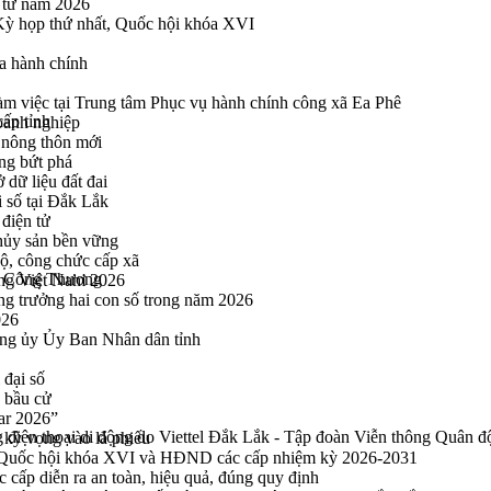
n tử năm 2026
 Kỳ họp thứ nhất, Quốc hội khóa XVI
a hành chính
 việc tại Trung tâm Phục vụ hành chính công xã Ea Phê
ấp tỉnh
oanh nghiệp
 nông thôn mới
ng bứt phá
 dữ liệu đất đai
i số tại Đắk Lắk
điện tử
thủy sản bền vững
bộ, công chức cấp xã
Bộ Công Thương
ng Việt Nam 2026
ng trưởng hai con số trong năm 2026
026
ng ủy Ủy Ban Nhân dân tỉnh
 đại số
y bầu cử
ar 2026”
 điện thoại di động do Viettel Đắk Lắk - Tập đoàn Viễn thông Quân đội
kỳ vọng vào lá phiếu
ểu Quốc hội khóa XVI và HĐND các cấp nhiệm kỳ 2026-2031
cấp diễn ra an toàn, hiệu quả, đúng quy định