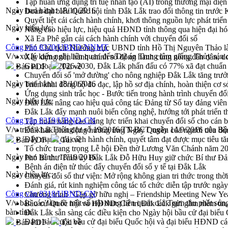
Tập huấn ứng dụng trí tuệ nhân tạo (AI) trong thương mại điệ
Ngày ban hành:
18/10/2016
Đoàn đại biểu Quốc hội tỉnh Đắk Lắk trao đổi thông tin trước
Quyết liệt cải cách hành chính, khơi thông nguồn lực phát triển
Ngày hiệu lực:
Nâng cao hiệu lực, hiệu quả HĐND tỉnh thông qua hiện đại hó
Xã Ea Phê gắn cải cách hành chính với chuyển đổi số
Công văn 8320/UBND-NNMT
Phó Chủ tịch Thường trực UBND tỉnh Hồ Thị Nguyên Thảo làm
V/v xử lý kiến nghị liên quan đến Dự án Trung tâm giống Thủy sản c
Xây dựng nền hành chính số đồng hành cùng nông dân dân, d
Giai đoạn 2026-2030, Đắk Lắk phấn đấu có 77% xã đạt chuẩn
Bản PDF
Tải về
Chuyển đổi số 'mở đường' cho nông nghiệp Đắk Lắk tăng trưở
Ngày ban hành:
18/10/2016
Triển khai đồng bộ đo đạc, lập hồ sơ địa chính, hoàn thiện cơ sở
Ứng dụng sinh trắc học - Bước tiến trong hành trình chuyển đổ
Ngày hiệu lực:
Đắk Lắk nâng cao hiệu quả công tác Đảng từ Sổ tay đảng viên 
Đắk Lắk đẩy mạnh nuôi biển công nghệ, hướng tới phát triển 
Công văn 8319/UBND-CN
Tập huấn nâng cao năng lực triển khai chuyển đổi số cho cán 
V/v triển khai Thông tư số 19/2016/TT-BCT ngày 14/9/2016 của 
Đắk Lắk phát động hưởng ứng Ngày Quyền của người tiêu dù
Đẩy mạnh cải cách hành chính, quyết tâm đạt được mục tiêu tă
Bản PDF
Tải về
Tổ chức trang trọng Lễ hội Đền thờ Lương Văn Chánh năm 2
Ngày ban hành:
18/10/2016
Phó Bí thư Tỉnh ủy Đắk Lắk Đỗ Hữu Huy giữ chức Bí thư Đả
Bệnh án điện tử thúc đẩy chuyển đổi số y tế tại Đắk Lắk
Ngày hiệu lực:
Chuyển đổi số thư viện: Mở rộng không gian tri thức trong thời
Đánh giá, rút kinh nghiệm công tác tổ chức diễn tập trước ngà
Công văn 8318/UBND-CN
Chương trình “Gặp gỡ hữu nghị – Friendship Meeting New Ye
V/v báo cáo làm rõ một số nội dung liên quan các Trạm thu phát sóng
Bầu cử Quốc hội và HĐND: Cử tri Đắk Lắk gửi gắm niềm tin, 
bàn tỉnh
Đắk Lắk sẵn sàng các điều kiện cho Ngày hội bầu cử đại bi
Đảm bảo cuộc bầu cử đại biểu Quốc hội và đại biểu HĐND các 
Bản PDF
Tải về