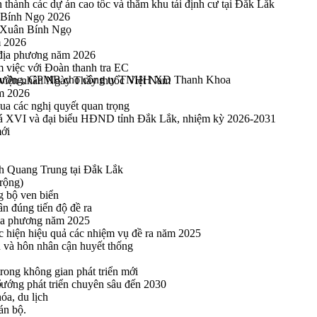
thành các dự án cao tốc và thăm khu tái định cư tại Đắk Lắk
 Bính Ngọ 2026
u Xuân Bính Ngọ
m 2026
 địa phương năm 2026
m việc với Đoàn thanh tra EC
 bồi thường, GPMB cho công ty TNHH XD Thanh Khoa
viện nhân Ngày Thầy thuốc Việt Nam
ăm 2026
a các nghị quyết quan trọng
hoá XVI và đại biểu HĐND tỉnh Đắk Lắk, nhiệm kỳ 2026-2031
mới
h Quang Trung tại Đắk Lắk
rộng)
g bộ ven biển
n đúng tiến độ đề ra
địa phương năm 2025
hực hiện hiệu quả các nhiệm vụ đề ra năm 2025
n và hôn nhân cận huyết thống
rong không gian phát triển mới
6
 hướng phát triển chuyên sâu đến 2030
óa, du lịch
án bộ.