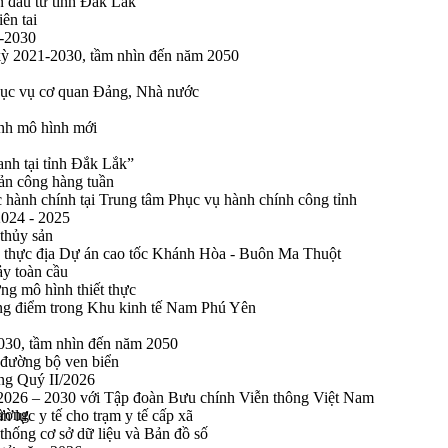
n đầu tư tỉnh Đắk Lắk
ên tai
1-2030
 kỳ 2021-2030, tầm nhìn đến năm 2050
phục vụ cơ quan Đảng, Nhà nước
ính mô hình mới
anh tại tỉnh Đắk Lắk”
sản công hàng tuần
 hành chính tại Trung tâm Phục vụ hành chính công tỉnh
2024 - 2025
 thủy sản
 thực địa Dự án cao tốc Khánh Hòa - Buôn Ma Thuột
ảy toàn cầu
ng mô hình thiết thực
rọng điểm trong Khu kinh tế Nam Phú Yên
2030, tầm nhìn đến năm 2050
 đường bộ ven biển
ong Quý II/2026
n 2026 – 2030 với Tập đoàn Bưu chính Viễn thông Việt Nam
rường
n lực y tế cho trạm y tế cấp xã
thống cơ sở dữ liệu và Bản đồ số