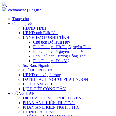
Vietnamese
|
English
Trang chủ
Chính quyền
HĐND TỈNH
UBND tỉnh Đắk Lắk
LÃNH ĐẠO UBND TỈNH
Chủ tịch Đỗ Hữu Huy
Phó Chủ tịch Hồ Thị Nguyên Thảo
Phó Chủ tịch Nguyễn Thiên Văn
Phó Chủ tịch Trương Công Thái
Phó Chủ tịch Đào Mỹ
Sở, Ban, Ngành
CƠ QUAN KHÁC
UBND các xã, phường
DANH SÁCH NGƯỜI PHÁT NGÔN
LỊCH LÀM VIỆC
LỊCH TIẾP CÔNG DÂN
CÔNG DÂN
DỊCH VỤ CÔNG TRỰC TUYẾN
PHẢN ÁNH HIỆN TRƯỜNG
PHẢN ÁNH KIẾN NGHỊ TTHC
CHÍNH SÁCH MỚI