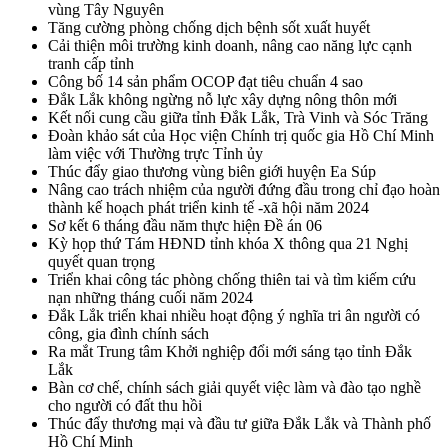
vùng Tây Nguyên
Tăng cường phòng chống dịch bệnh sốt xuất huyết
Cải thiện môi trường kinh doanh, nâng cao năng lực cạnh
tranh cấp tỉnh
Công bố 14 sản phẩm OCOP đạt tiêu chuẩn 4 sao
Đắk Lắk không ngừng nỗ lực xây dựng nông thôn mới
Kết nối cung cầu giữa tỉnh Đắk Lắk, Trà Vinh và Sóc Trăng
Đoàn khảo sát của Học viện Chính trị quốc gia Hồ Chí Minh
làm việc với Thường trực Tỉnh ủy
Thúc đẩy giao thương vùng biên giới huyện Ea Súp
Nâng cao trách nhiệm của người đứng đầu trong chỉ đạo hoàn
thành kế hoạch phát triển kinh tế -xã hội năm 2024
Sơ kết 6 tháng đầu năm thực hiện Đề án 06
Kỳ họp thứ Tám HĐND tỉnh khóa X thông qua 21 Nghị
quyết quan trọng
Triển khai công tác phòng chống thiên tai và tìm kiếm cứu
nạn những tháng cuối năm 2024
Đắk Lắk triển khai nhiều hoạt động ý nghĩa tri ân người có
công, gia đình chính sách
Ra mắt Trung tâm Khởi nghiệp đổi mới sáng tạo tỉnh Đắk
Lắk
Bàn cơ chế, chính sách giải quyết việc làm và đào tạo nghề
cho người có đất thu hồi
Thúc đẩy thương mại và đầu tư giữa Đắk Lắk và Thành phố
Hồ Chí Minh