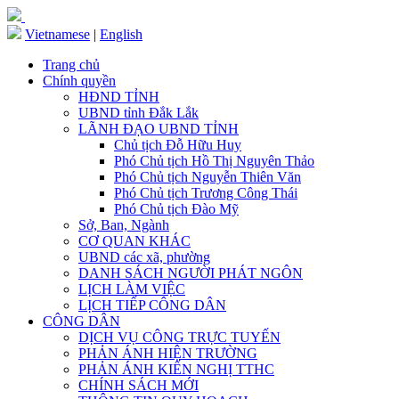
Vietnamese
|
English
Trang chủ
Chính quyền
HĐND TỈNH
UBND tỉnh Đắk Lắk
LÃNH ĐẠO UBND TỈNH
Chủ tịch Đỗ Hữu Huy
Phó Chủ tịch Hồ Thị Nguyên Thảo
Phó Chủ tịch Nguyễn Thiên Văn
Phó Chủ tịch Trương Công Thái
Phó Chủ tịch Đào Mỹ
Sở, Ban, Ngành
CƠ QUAN KHÁC
UBND các xã, phường
DANH SÁCH NGƯỜI PHÁT NGÔN
LỊCH LÀM VIỆC
LỊCH TIẾP CÔNG DÂN
CÔNG DÂN
DỊCH VỤ CÔNG TRỰC TUYẾN
PHẢN ÁNH HIỆN TRƯỜNG
PHẢN ÁNH KIẾN NGHỊ TTHC
CHÍNH SÁCH MỚI