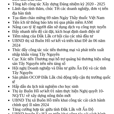
Tổng kết công tác Xây dựng Đảng nhiệm kỳ 2020 - 2025
Lãnh đạo tỉnh thăm, chúc Tết các doanh nghiệp, đơn vị trên
địa bàn tỉnh
Tọa đàm chào mừng 69 năm Ngày Thầy thuốc Việt Nam
Tiện ích từ thông báo lưu trú qua phần mềm ASM
Nâng cao tỷ lệ người dân sử dụng dịch vụ công trực tuyến
Đẩy nhanh tiến độ cài đặt, kích hoạt định danh điện tử
Tiềm năng của Đắk Lắk cơ hội của các nhà đầu tư
UBND thị xã Buôn Hồ sơ kết và triển khai Đề án 06 năm
2024
Thúc đẩy công tác xúc tiến thương mại và phát triển xuất
nhập khẩu vùng Tây Nguyên
Cục Xúc tiến Thương mại hỗ trợ quảng bá thương hiệu nông
sản Tây Nguyên trên nền tảng số
Hội nghị Doanh nghiệp và Đầu tư giữa Ấn Độ và các tỉnh
Tây Nguyên
Sản phẩm OCOP Đắk Lắk chủ động tiếp cận thị trường quốc
tế
Hấp dẫn du lịch trải nghiệm cho học sinh
Thị ủy Buôn Hồ sơ kết 01 năm thực hiện Nghị quyết 10-
NQ/TU về xây dựng nông thôn mới
UBND Thị xã Buôn Hồ triển khai công tác cải cách hành
chính quý II năm 2024
Tăng cường hợp tác giữa tỉnh Đắk Lắk với Ấn Độ
UBND huyện Ea H’Leo triển khai công tác cải cách hành