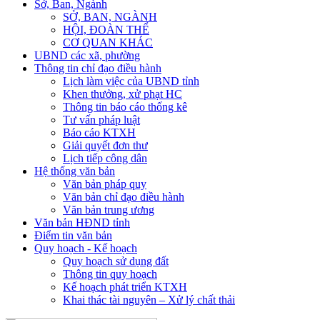
Sở, Ban, Ngành
SỞ, BAN, NGÀNH
HỘI, ĐOÀN THỂ
CƠ QUAN KHÁC
UBND các xã, phường
Thông tin chỉ đạo điều hành
Lịch làm việc của UBND tỉnh
Khen thưởng, xử phạt HC
Thông tin báo cáo thống kê
Tư vấn pháp luật
Báo cáo KTXH
Giải quyết đơn thư
Lịch tiếp công dân
Hệ thống văn bản
Văn bản pháp quy
Văn bản chỉ đạo điều hành
Văn bản trung ương
Văn bản HĐND tỉnh
Điểm tin văn bản
Quy hoạch - Kế hoạch
Quy hoạch sử dụng đất
Thông tin quy hoạch
Kế hoạch phát triển KTXH
Khai thác tài nguyên – Xử lý chất thải