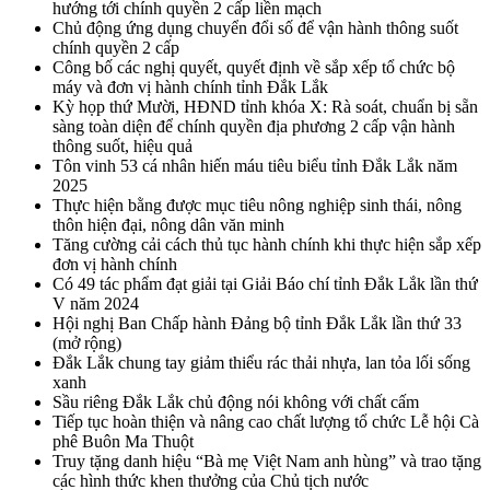
hướng tới chính quyền 2 cấp liền mạch
Chủ động ứng dụng chuyển đổi số để vận hành thông suốt
chính quyền 2 cấp
Công bố các nghị quyết, quyết định về sắp xếp tổ chức bộ
máy và đơn vị hành chính tỉnh Đắk Lắk
Kỳ họp thứ Mười, HĐND tỉnh khóa X: Rà soát, chuẩn bị sẵn
sàng toàn diện để chính quyền địa phương 2 cấp vận hành
thông suốt, hiệu quả
Tôn vinh 53 cá nhân hiến máu tiêu biểu tỉnh Đắk Lắk năm
2025
Thực hiện bằng được mục tiêu nông nghiệp sinh thái, nông
thôn hiện đại, nông dân văn minh
Tăng cường cải cách thủ tục hành chính khi thực hiện sắp xếp
đơn vị hành chính
Có 49 tác phẩm đạt giải tại Giải Báo chí tỉnh Đắk Lắk lần thứ
V năm 2024
Hội nghị Ban Chấp hành Đảng bộ tỉnh Đắk Lắk lần thứ 33
(mở rộng)
Đắk Lắk chung tay giảm thiểu rác thải nhựa, lan tỏa lối sống
xanh
Sầu riêng Đắk Lắk chủ động nói không với chất cấm
Tiếp tục hoàn thiện và nâng cao chất lượng tổ chức Lễ hội Cà
phê Buôn Ma Thuột
Truy tặng danh hiệu “Bà mẹ Việt Nam anh hùng” và trao tặng
các hình thức khen thưởng của Chủ tịch nước