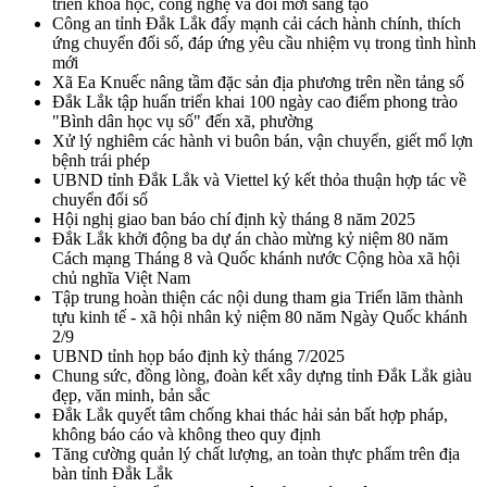
triển khoa học, công nghệ và đổi mới sáng tạo
Công an tỉnh Đắk Lắk đẩy mạnh cải cách hành chính, thích
ứng chuyển đổi số, đáp ứng yêu cầu nhiệm vụ trong tình hình
mới
Xã Ea Knuếc nâng tầm đặc sản địa phương trên nền tảng số
Đắk Lắk tập huấn triển khai 100 ngày cao điểm phong trào
"Bình dân học vụ số" đến xã, phường
Xử lý nghiêm các hành vi buôn bán, vận chuyển, giết mổ lợn
bệnh trái phép
UBND tỉnh Đắk Lắk và Viettel ký kết thỏa thuận hợp tác về
chuyển đổi số
Hội nghị giao ban báo chí định kỳ tháng 8 năm 2025
Đắk Lắk khởi động ba dự án chào mừng kỷ niệm 80 năm
Cách mạng Tháng 8 và Quốc khánh nước Cộng hòa xã hội
chủ nghĩa Việt Nam
Tập trung hoàn thiện các nội dung tham gia Triển lãm thành
tựu kinh tế - xã hội nhân kỷ niệm 80 năm Ngày Quốc khánh
2/9
UBND tỉnh họp báo định kỳ tháng 7/2025
Chung sức, đồng lòng, đoàn kết xây dựng tỉnh Đắk Lắk giàu
đẹp, văn minh, bản sắc
Đắk Lắk quyết tâm chống khai thác hải sản bất hợp pháp,
không báo cáo và không theo quy định
Tăng cường quản lý chất lượng, an toàn thực phẩm trên địa
bàn tỉnh Đắk Lắk