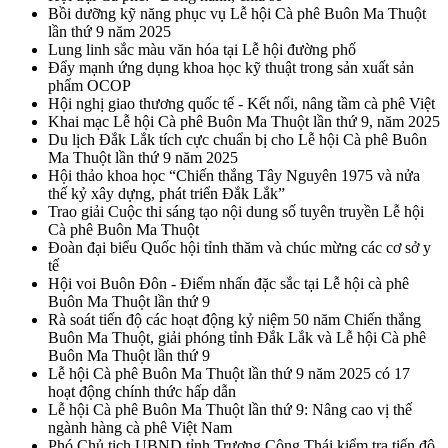
Bồi dưỡng kỹ năng phục vụ Lễ hội Cà phê Buôn Ma Thuột
lần thứ 9 năm 2025
Lung linh sắc màu văn hóa tại Lễ hội đường phố
Đẩy mạnh ứng dụng khoa học kỹ thuật trong sản xuất sản
phẩm OCOP
Hội nghị giao thương quốc tế - Kết nối, nâng tầm cà phê Việt
Khai mạc Lễ hội Cà phê Buôn Ma Thuột lần thứ 9, năm 2025
Du lịch Đắk Lắk tích cực chuẩn bị cho Lễ hội Cà phê Buôn
Ma Thuột lần thứ 9 năm 2025
Hội thảo khoa học “Chiến thắng Tây Nguyên 1975 và nửa
thế kỷ xây dựng, phát triển Đắk Lắk”
Trao giải Cuộc thi sáng tạo nội dung số tuyên truyền Lễ hội
Cà phê Buôn Ma Thuột
Đoàn đại biểu Quốc hội tỉnh thăm và chúc mừng các cơ sở y
tế
Hội voi Buôn Đôn - Điểm nhấn đặc sắc tại Lễ hội cà phê
Buôn Ma Thuột lần thứ 9
Rà soát tiến độ các hoạt động kỷ niệm 50 năm Chiến thắng
Buôn Ma Thuột, giải phóng tỉnh Đắk Lắk và Lễ hội Cà phê
Buôn Ma Thuột lần thứ 9
Lễ hội Cà phê Buôn Ma Thuột lần thứ 9 năm 2025 có 17
hoạt động chính thức hấp dẫn
Lễ hội Cà phê Buôn Ma Thuột lần thứ 9: Nâng cao vị thế
ngành hàng cà phê Việt Nam
Phó Chủ tịch UBND tỉnh Trương Công Thái kiểm tra tiến độ