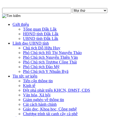
Giới thiệu
Tổng quan Đắk Lắk
HĐND tỉnh Đắk Lắk
UBND tỉnh Đắk Lắk
Lãnh đạo UBND tỉnh
Chủ tịch Đỗ Hữu Huy
Phó Chủ tịch Hồ Thị Nguyên Thảo
Phó Chủ tịch Nguyễn Thiên Văn
Phó Chủ tịch Trương Công Thái
Phó Chủ tịch Đào Mỹ
Phó Chủ tịch Y Nhuân Byă
Tin tức sự kiện
Tiếp cận thông tin
Kinh tế
Đột phá phát triển KHCN, ĐMST, CĐS
Văn hóa, Xã hội
Giảm nghèo về thông tin
Cải cách hành chính
Giáo dục, Khoa học, Công nghệ
Chương trình tái canh cây cà phê