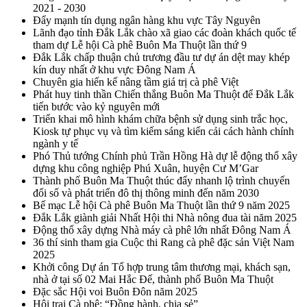
2021 - 2030
Đẩy mạnh tín dụng ngân hàng khu vực Tây Nguyên
Lãnh đạo tỉnh Đắk Lắk chào xã giao các đoàn khách quốc tế
tham dự Lễ hội Cà phê Buôn Ma Thuột lần thứ 9
Đắk Lắk chấp thuận chủ trương đầu tư dự án dệt may khép
kín duy nhất ở khu vực Đông Nam Á
Chuyên gia hiến kế nâng tầm giá trị cà phê Việt
Phát huy tinh thần Chiến thắng Buôn Ma Thuột để Đắk Lắk
tiến bước vào kỷ nguyên mới
Triển khai mô hình khám chữa bệnh sử dụng sinh trắc học,
Kiosk tự phục vụ và tìm kiếm sáng kiến cải cách hành chính
ngành y tế
Phó Thủ tướng Chính phủ Trần Hồng Hà dự lễ động thổ xây
dựng khu công nghiệp Phú Xuân, huyện Cư M’Gar
Thành phố Buôn Ma Thuột thúc đẩy nhanh lộ trình chuyển
đổi số và phát triển đô thị thông minh đến năm 2030
Bế mạc Lễ hội Cà phê Buôn Ma Thuột lần thứ 9 năm 2025
Đắk Lắk giành giải Nhất Hội thi Nhà nông đua tài năm 2025
Động thổ xây dựng Nhà máy cà phê lớn nhất Đông Nam Á
36 thí sinh tham gia Cuộc thi Rang cà phê đặc sản Việt Nam
2025
Khởi công Dự án Tổ hợp trung tâm thương mại, khách sạn,
nhà ở tại số 02 Mai Hắc Đế, thành phố Buôn Ma Thuột
Đặc sắc Hội voi Buôn Đôn năm 2025
Hội trại Cà phê: “Đồng hành, chia sẻ”