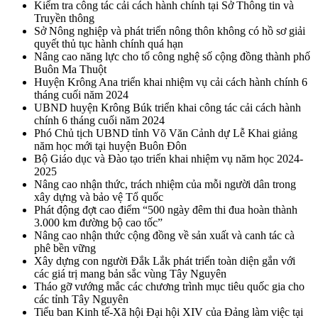
Kiểm tra công tác cải cách hành chính tại Sở Thông tin và
Truyền thông
Sở Nông nghiệp và phát triển nông thôn không có hồ sơ giải
quyết thủ tục hành chính quá hạn
Nâng cao năng lực cho tổ công nghệ số cộng đồng thành phố
Buôn Ma Thuột
Huyện Krông Ana triển khai nhiệm vụ cải cách hành chính 6
tháng cuối năm 2024
UBND huyện Krông Búk triển khai công tác cải cách hành
chính 6 tháng cuối năm 2024
Phó Chủ tịch UBND tỉnh Võ Văn Cảnh dự Lễ Khai giảng
năm học mới tại huyện Buôn Đôn
Bộ Giáo dục và Đào tạo triển khai nhiệm vụ năm học 2024-
2025
Nâng cao nhận thức, trách nhiệm của mỗi người dân trong
xây dựng và bảo vệ Tổ quốc
Phát động đợt cao điểm “500 ngày đêm thi đua hoàn thành
3.000 km đường bộ cao tốc”
Nâng cao nhận thức cộng đồng về sản xuất và canh tác cà
phê bền vững
Xây dựng con người Đắk Lắk phát triển toàn diện gắn với
các giá trị mang bản sắc vùng Tây Nguyên
Tháo gỡ vướng mắc các chương trình mục tiêu quốc gia cho
các tỉnh Tây Nguyên
Tiểu ban Kinh tế-Xã hội Đại hội XIV của Đảng làm việc tại