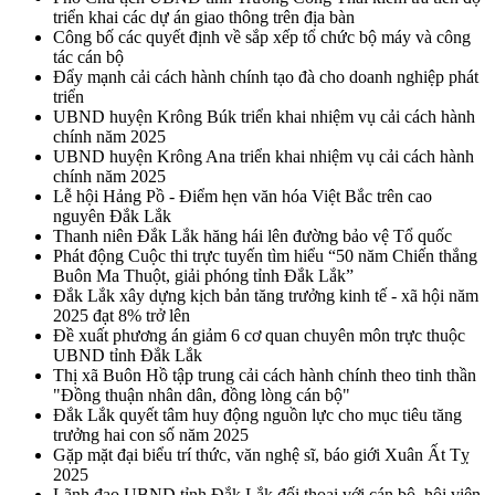
triển khai các dự án giao thông trên địa bàn
Công bố các quyết định về sắp xếp tổ chức bộ máy và công
tác cán bộ
Đẩy mạnh cải cách hành chính tạo đà cho doanh nghiệp phát
triển
UBND huyện Krông Búk triển khai nhiệm vụ cải cách hành
chính năm 2025
UBND huyện Krông Ana triển khai nhiệm vụ cải cách hành
chính năm 2025
Lễ hội Hảng Pồ - Điểm hẹn văn hóa Việt Bắc trên cao
nguyên Đắk Lắk
Thanh niên Đắk Lắk hăng hái lên đường bảo vệ Tổ quốc
Phát động Cuộc thi trực tuyến tìm hiểu “50 năm Chiến thắng
Buôn Ma Thuột, giải phóng tỉnh Đắk Lắk”
Đắk Lắk xây dựng kịch bản tăng trưởng kinh tế - xã hội năm
2025 đạt 8% trở lên
Đề xuất phương án giảm 6 cơ quan chuyên môn trực thuộc
UBND tỉnh Đắk Lắk
Thị xã Buôn Hồ tập trung cải cách hành chính theo tinh thần
"Đồng thuận nhân dân, đồng lòng cán bộ"
Đắk Lắk quyết tâm huy động nguồn lực cho mục tiêu tăng
trưởng hai con số năm 2025
Gặp mặt đại biểu trí thức, văn nghệ sĩ, báo giới Xuân Ất Tỵ
2025
Lãnh đạo UBND tỉnh Đắk Lắk đối thoại với cán bộ, hội viên,