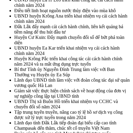
chính năm 2024
Điều tiết linh hoạt nguồn nước thủy điện vào mùa khô
UBND huyện Krông Ana triển khai nhiệm vụ cải cách hành
chính năm 2024
Đắk Lắk đẩy mạnh cải cách hành chính, liên kết quảng bá
tiềm năng để thu hút đầu tư
Huyện Cư Kuin: Đẩy mạnh chuyển đổi số để bứt phá toàn
diện
UBND huyện Ea Kar triển khai nhiệm vụ cải cách hành
chính năm 2024
Huyện Krông Pắc triển khai công tác cải cách hành chính
năm 2024 và ra mắt ứng dụng trực tuyến
Bí thư Tỉnh ủy Nguyễn Đình Trung làm việc với Ban
Thường vụ Huyện ủy Ea Súp
Lãnh đạo UBND tỉnh làm việc với đoàn công tác đại sứ quán
vương quốc Hà Lan
Giám sát việc thực hiện chính sách về hoạt động của đơn vị
sự nghiệp công lập tại UBND tỉnh
UBND Thị xã Buôn Hồ triển khai nhiệm vụ CCHC và
chuyển đổi số năm 2024
Tập trung tuyên truyền, nâng cao tỷ lệ hồ sơ dịch vụ công
được xử lý trực tuyến trong năm 2024
Lãnh đạo tỉnh Đắk Lắk tiếp đoàn đại biểu cấp cao tỉnh
Champasak đến thăm, chúc tết cổ truyền Việt Nam