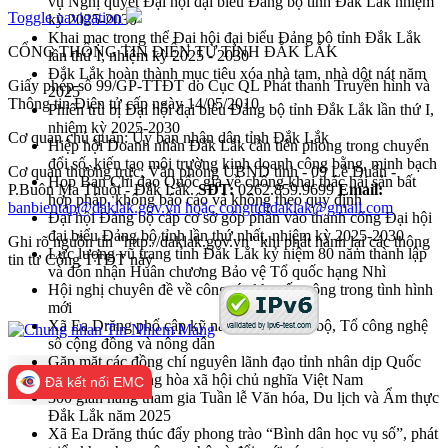
vụ Nghị quyết Đại hội đại biểu Đảng bộ tỉnh Đắk Lắk nhiệm
Toggle navigation
kỳ 2025-2030
Khai mạc trọng thể Đại hội đại biểu Đảng bộ tỉnh Đắk Lắk
CỔNG THÔNG TIN ĐIỆN TỬ TỈNH ĐẮK LẮK
lần thứ I, nhiệm kỳ 2025 - 2030
Đắk Lắk hoàn thành mục tiêu xóa nhà tạm, nhà dột nát năm
Giấy phép số 99/GP-TTĐT do Cục QL Phát thanh Truyền hình và
2025
Thông tin Điện tử cấp ngày 14/05/2010
Phiên trù bị Đại hội đại biểu Đảng bộ tỉnh Đắk Lắk lần thứ I,
nhiệm kỳ 2025-2030
Cơ quan chủ quản: Ủy ban nhân dân tỉnh Đắk Lắk
Hiệp hội Doanh nhân Đắk Lắk cần tiên phong trong chuyển
đổi số, kiến tạo môi trường kinh doanh công bằng, minh bạch
Cơ quan thường trực: Văn phòng UBND tỉnh - 09 Lê Duẩn -
Họp Ban Chỉ đạo Quốc gia về chống khai thác hải sản bất
P.Buôn Ma Thuột - Đắk Lắk.
SĐT:
0262.859.9699
Email:
hợp pháp, không báo cáo và không theo quy định
banbientap@daklak.gov.vn hoặc congttdtdaklak@gmail.com
Đại hội Đảng bộ cấp cơ sở góp phần vào thanh công Đại hội
đại biểu Đảng bộ tỉnh lần thứ nhất, nhiệm kỳ 2025-2030
Ghi rõ nguồn tin "http://daklak.gov.vn" khi phát hành lại các thông
Lực lượng vũ trang tỉnh Đắk Lắk kỷ niệm 80 năm thành lập
tin từ Cổng TTĐT này
và đón nhận Huân chương Bảo vệ Tổ quốc hạng Nhì
Hội nghị chuyên đề về công tác khuyến nông trong tình hình
mới
Xã Ea Drăng phổ cập kỹ năng số cho cán bộ, Tổ công nghệ
số cộng đồng và nông dân
Gặp mặt các đồng chí nguyên lãnh đạo tỉnh nhân dịp Quốc
khánh nước Cộng hòa xã hội chủ nghĩa Việt Nam
Đã kết nối EMC
300 gian hàng tham gia Tuần lễ Văn hóa, Du lịch và Ẩm thực
Đắk Lắk năm 2025
Xã Ea Drăng thúc đẩy phong trào “Bình dân học vụ số”, phát