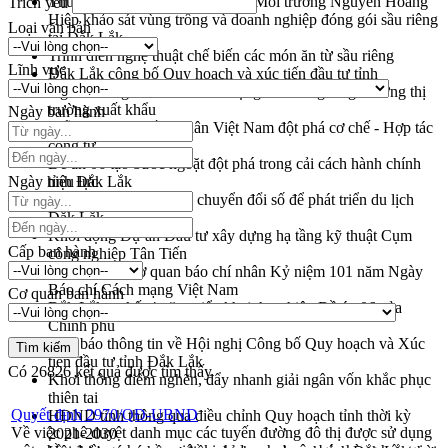
Thứ trưởng Bộ Nông nghiệp và Môi trường Nguyễn Hoàng
Trích yếu
Hiệp khảo sát vùng trồng và doanh nghiệp đóng gói sầu riêng
Loại văn bản
tại Đắk Lắk
Trình diễn nghệ thuật chế biến các món ăn từ sầu riêng
Lĩnh vực
Đắk Lắk công bố Quy hoạch và xúc tiến đầu tư tỉnh
Ngành cá ngừ Đắk Lắk chủ động thích ứng để giữ vững thị
trường xuất khẩu
Ngày ban hành
Diễn đàn Kinh tế tư nhân Việt Nam đột phá cơ chế - Hợp tác
công tư
Đề án 06 tạo bước ngoặt đột phá trong cải cách hành chính
Ngày hiệu lực
tỉnh Đắk Lắk
Kết nối tour, đẩy mạnh chuyển đổi số để phát triển du lịch
Đắk Lắk
Khởi động Dự án Đầu tư xây dựng hạ tầng kỹ thuật Cụm
Cấp ban hành
công nghiệp Tân Tiến
Gặp mặt các cơ quan báo chí nhân Kỷ niệm 101 năm Ngày
Báo chí Cách mạng Việt Nam
Cơ quan ban hành
Đắk Lắk sơ kết 4 năm triển khai thực hiện Đề án 06 của
Chính phủ
Họp báo thông tin về Hội nghị Công bố Quy hoạch và Xúc
tiến đầu tư tỉnh Đắk Lắk
Có
26826
kết quả được tìm thấy
Khơi thông điểm nghẽn, đẩy nhanh giải ngân vốn khắc phục
thiên tai
Quyết định 2970/QĐ-UBND
HĐND tỉnh thông qua điều chỉnh Quy hoạch tỉnh thời kỳ
Về việc phê duyệt danh mục các tuyến đường đô thị được sử dụng
2021-2030