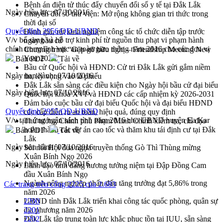
Bệnh án điện tử thúc đẩy chuyển đổi số y tế tại Đắk Lắk
Ngày hiệu lực:
07/10/2016
Chuyển đổi số thư viện: Mở rộng không gian tri thức trong
thời đại số
Quyết định 2956/QĐ-UBND
Đánh giá, rút kinh nghiệm công tác tổ chức diễn tập trước
V/v bổ sung và hỗ trợ kinh phí từ nguồn thu phạt vi phạm hành
ngày bầu cử
chính trong lĩnh vực an toàn giao thông năm 2016 cho các đơn vị
Chương trình “Gặp gỡ hữu nghị – Friendship Meeting New
Year 2026”
Bản PDF
Tải về
Bầu cử Quốc hội và HĐND: Cử tri Đắk Lắk gửi gắm niềm
Ngày ban hành:
07/10/2016
tin, kỳ vọng vào lá phiếu
Đắk Lắk sẵn sàng các điều kiện cho Ngày hội bầu cử đại biểu
Ngày hiệu lực:
07/10/2016
Quốc hội khóa XVI và HĐND các cấp nhiệm kỳ 2026-2031
Đảm bảo cuộc bầu cử đại biểu Quốc hội và đại biểu HĐND
Quyết định 2955/QĐ-UBND
các cấp diễn ra an toàn, hiệu quả, đúng quy định
V/v tạm ứng ngân sách tỉnh năm 2016 cho UBND huyện Ea Kar
Thủ tướng Chính phủ Phạm Minh Chính kiểm tra, chỉ đạo
hoàn thành các dự án cao tốc và thăm khu tái định cư tại Đắk
Bản PDF
Tải về
Lắk
Ngày ban hành:
07/10/2016
Sôi nổi Hội đua ngựa truyền thống Gò Thì Thùng mừng
Xuân Bính Ngọ 2026
Ngày hiệu lực:
07/10/2016
Lãnh đạo tỉnh dâng hương tưởng niệm tại Đập Đồng Cam
đầu Xuân Bính Ngọ
Ngành nông nghiệp phấn đấu tăng trưởng đạt 5,86% trong
Các trang trên cổng 2225 của 2.683
năm 2026
UBND tỉnh Đắk Lắk triển khai công tác quốc phòng, quân sự
2200
địa phương năm 2026
2201
Đắk Lắk tập trung toàn lực khắc phục tồn tại IUU, sẵn sàng
2202