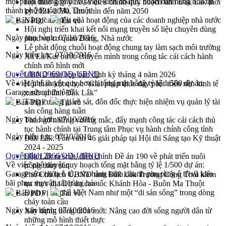
một phần đường phục vụ việc kinh doanh, buôn bán hàng hóa tại
Hội thảo góp ý hồ sơ điều chỉnh quy hoạch tỉnh Đắk Lắk thời
thành phố Buôn Ma Thuột
kỳ 2021-2030, tầm nhìn đến năm 2050
Nâng cao hiệu quả hoạt động của các doanh nghiệp nhà nước
Bản PDF
Tải về
Hội nghị triển khai kết nối mạng truyền số liệu chuyên dùng
Ngày ban hành:
07/10/2016
phục vụ cơ quan Đảng, Nhà nước
Lễ phát động chuỗi hoạt động chung tay làm sạch môi trường
Ngày hiệu lực:
07/10/2016
Xã Ea Kar bước chuyển mình trong công tác cải cách hành
chính mô hình mới
Quyết định 2969/QĐ-UBND
UBND tỉnh họp báo định kỳ tháng 4 năm 2026
Về việc phê duyệt quy hoạch tổng mặt bằng tỷ lệ 1/500 dự án:
Hội thảo khoa học “Giải pháp thúc đẩy phát triển nền kinh tế
Garage sửa chữa ô tô
xanh tại tỉnh Đắk Lắk”
Tăng cường giám sát, đôn đốc thực hiện nhiệm vụ quản lý tài
Bản PDF
Tải về
sản công hàng tuần
Ngày ban hành:
07/10/2016
Tháo gỡ những vướng mắc, đẩy mạnh công tác cải cách thủ
tục hành chính tại Trung tâm Phục vụ hành chính công tỉnh
Ngày hiệu lực:
07/10/2016
Đắk Lắk: Tôn vinh 46 giải pháp tại Hội thi Sáng tạo Kỹ thuật
2024 - 2025
Quyết định 2966/QĐ-UBND
Đắk Lắk rà soát, điều chỉnh Đề án 190 về phát triển nuôi
Về việc phê duyệt quy hoạch tổng mặt bằng tỷ lệ 1/500 dự án:
trồng thủy sản
Garage sửa chữa ô tô, cửa hàng kinh doanh phụ tùng ô tô và kho
Phó Chủ tịch UBND tỉnh Đắk Lắk Trương Công Thái kiểm
bãi phục vụ vận tải hàng hóa
tra thực địa Dự án cao tốc Khánh Hòa - Buôn Ma Thuột
Định vị cà phê Việt Nam như một “di sản sống” trong dòng
Bản PDF
Tải về
chảy toàn cầu
Ngày ban hành:
07/10/2016
Xây dựng nông thôn mới: Nâng cao đời sống người dân từ
những mô hình thiết thực