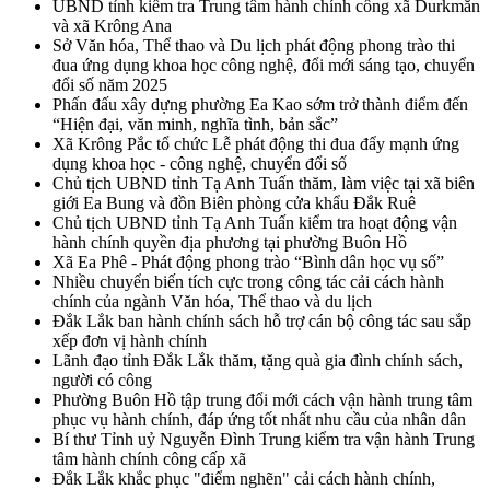
UBND tỉnh kiểm tra Trung tâm hành chính công xã Durkmăn
và xã Krông Ana
Sở Văn hóa, Thể thao và Du lịch phát động phong trào thi
đua ứng dụng khoa học công nghệ, đổi mới sáng tạo, chuyển
đổi số năm 2025
Phấn đấu xây dựng phường Ea Kao sớm trở thành điểm đến
“Hiện đại, văn minh, nghĩa tình, bản sắc”
Xã Krông Pắc tổ chức Lễ phát động thi đua đẩy mạnh ứng
dụng khoa học - công nghệ, chuyển đổi số
Chủ tịch UBND tỉnh Tạ Anh Tuấn thăm, làm việc tại xã biên
giới Ea Bung và đồn Biên phòng cửa khẩu Đắk Ruê
Chủ tịch UBND tỉnh Tạ Anh Tuấn kiểm tra hoạt động vận
hành chính quyền địa phương tại phường Buôn Hồ
Xã Ea Phê - Phát động phong trào “Bình dân học vụ số”
Nhiều chuyển biến tích cực trong công tác cải cách hành
chính của ngành Văn hóa, Thể thao và du lịch
Đắk Lắk ban hành chính sách hỗ trợ cán bộ công tác sau sắp
xếp đơn vị hành chính
Lãnh đạo tỉnh Đắk Lắk thăm, tặng quà gia đình chính sách,
người có công
Phường Buôn Hồ tập trung đổi mới cách vận hành trung tâm
phục vụ hành chính, đáp ứng tốt nhất nhu cầu của nhân dân
Bí thư Tỉnh uỷ Nguyễn Đình Trung kiểm tra vận hành Trung
tâm hành chính công cấp xã
Đắk Lắk khắc phục "điểm nghẽn" cải cách hành chính,