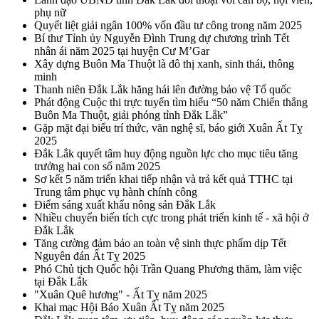
phụ nữ
Quyết liệt giải ngân 100% vốn đầu tư công trong năm 2025
Bí thư Tỉnh ủy Nguyễn Đình Trung dự chương trình Tết
nhân ái năm 2025 tại huyện Cư M’Gar
Xây dựng Buôn Ma Thuột là đô thị xanh, sinh thái, thông
minh
Thanh niên Đắk Lắk hăng hái lên đường bảo vệ Tổ quốc
Phát động Cuộc thi trực tuyến tìm hiểu “50 năm Chiến thắng
Buôn Ma Thuột, giải phóng tỉnh Đắk Lắk”
Gặp mặt đại biểu trí thức, văn nghệ sĩ, báo giới Xuân Ất Tỵ
2025
Đắk Lắk quyết tâm huy động nguồn lực cho mục tiêu tăng
trưởng hai con số năm 2025
Sơ kết 5 năm triển khai tiếp nhận và trả kết quả TTHC tại
Trung tâm phục vụ hành chính công
Điểm sáng xuất khẩu nông sản Đắk Lắk
Nhiều chuyển biến tích cực trong phát triển kinh tế - xã hội ở
Đắk Lắk
Tăng cường đảm bảo an toàn vệ sinh thực phẩm dịp Tết
Nguyên đán Ất Tỵ 2025
Phó Chủ tịch Quốc hội Trần Quang Phương thăm, làm việc
tại Đắk Lắk
"Xuân Quê hương" - Ất Tỵ năm 2025
Khai mạc Hội Báo Xuân Ất Tỵ năm 2025