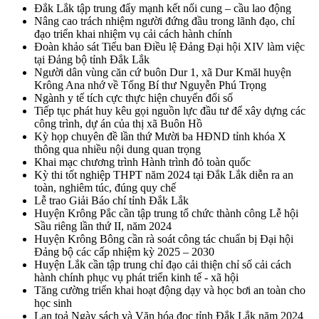
Đắk Lắk tập trung đẩy mạnh kết nối cung – cầu lao động
Nâng cao trách nhiệm người đứng đầu trong lãnh đạo, chỉ
đạo triển khai nhiệm vụ cải cách hành chính
Đoàn khảo sát Tiểu ban Điều lệ Đảng Đại hội XIV làm việc
tại Đảng bộ tỉnh Đắk Lắk
Người dân vùng căn cứ buôn Dur 1, xã Dur Kmăl huyện
Krông Ana nhớ về Tổng Bí thư Nguyễn Phú Trọng
Ngành y tế tích cực thực hiện chuyển đổi số
Tiếp tục phát huy kêu gọi nguồn lực đầu tư để xây dựng các
công trình, dự án của thị xã Buôn Hồ
Kỳ họp chuyên đề lần thứ Mười ba HĐND tỉnh khóa X
thông qua nhiều nội dung quan trọng
Khai mạc chương trình Hành trình đỏ toàn quốc
Kỳ thi tốt nghiệp THPT năm 2024 tại Đắk Lắk diễn ra an
toàn, nghiêm túc, đúng quy chế
Lễ trao Giải Báo chí tỉnh Đắk Lắk
Huyện Krông Pắc cần tập trung tổ chức thành công Lễ hội
Sầu riêng lần thứ II, năm 2024
Huyện Krông Bông cần rà soát công tác chuẩn bị Đại hội
Đảng bộ các cấp nhiệm kỳ 2025 – 2030
Huyện Lắk cần tập trung chỉ đạo cải thiện chỉ số cải cách
hành chính phục vụ phát triển kinh tế - xã hội
Tăng cường triển khai hoạt động dạy và học bơi an toàn cho
học sinh
Lan toả Ngày sách và Văn hóa đọc tỉnh Đắk Lắk năm 2024