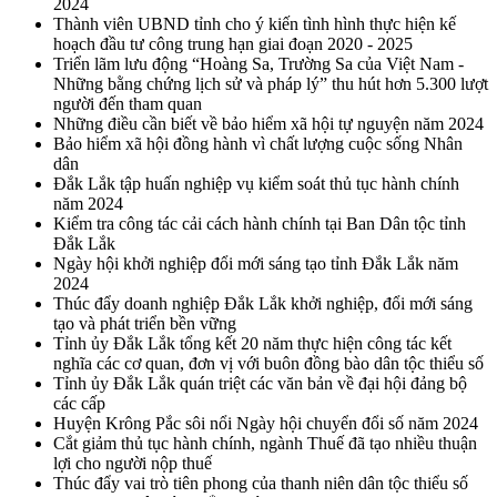
2024
Thành viên UBND tỉnh cho ý kiến tình hình thực hiện kế
hoạch đầu tư công trung hạn giai đoạn 2020 - 2025
Triển lãm lưu động “Hoàng Sa, Trường Sa của Việt Nam -
Những bằng chứng lịch sử và pháp lý” thu hút hơn 5.300 lượt
người đến tham quan
Những điều cần biết về bảo hiểm xã hội tự nguyện năm 2024
Bảo hiểm xã hội đồng hành vì chất lượng cuộc sống Nhân
dân
Đắk Lắk tập huấn nghiệp vụ kiểm soát thủ tục hành chính
năm 2024
Kiểm tra công tác cải cách hành chính tại Ban Dân tộc tỉnh
Đắk Lắk
Ngày hội khởi nghiệp đổi mới sáng tạo tỉnh Đắk Lắk năm
2024
Thúc đẩy doanh nghiệp Đắk Lắk khởi nghiệp, đổi mới sáng
tạo và phát triển bền vững
Tỉnh ủy Đắk Lắk tổng kết 20 năm thực hiện công tác kết
nghĩa các cơ quan, đơn vị với buôn đồng bào dân tộc thiểu số
Tỉnh ủy Đắk Lắk quán triệt các văn bản về đại hội đảng bộ
các cấp
Huyện Krông Pắc sôi nổi Ngày hội chuyển đổi số năm 2024
Cắt giảm thủ tục hành chính, ngành Thuế đã tạo nhiều thuận
lợi cho người nộp thuế
Thúc đẩy vai trò tiên phong của thanh niên dân tộc thiểu số