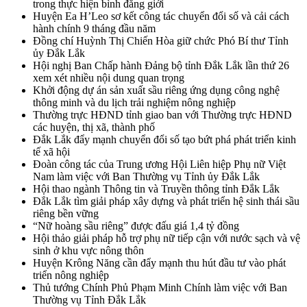
trong thực hiện bình đẳng giới
Huyện Ea H’Leo sơ kết công tác chuyển đổi số và cải cách
hành chính 9 tháng đầu năm
Đồng chí Huỳnh Thị Chiến Hòa giữ chức Phó Bí thư Tỉnh
ủy Đắk Lắk
Hội nghị Ban Chấp hành Đảng bộ tỉnh Đắk Lắk lần thứ 26
xem xét nhiều nội dung quan trọng
Khởi động dự án sản xuất sầu riêng ứng dụng công nghệ
thông minh và du lịch trải nghiệm nông nghiệp
Thường trực HĐND tỉnh giao ban với Thường trực HĐND
các huyện, thị xã, thành phố
Đắk Lắk đẩy mạnh chuyển đổi số tạo bứt phá phát triển kinh
tế xã hội
Đoàn công tác của Trung ương Hội Liên hiệp Phụ nữ Việt
Nam làm việc với Ban Thường vụ Tỉnh ủy Đắk Lắk
Hội thao ngành Thông tin và Truyền thông tỉnh Đắk Lắk
Đắk Lắk tìm giải pháp xây dựng và phát triển hệ sinh thái sầu
riêng bền vững
“Nữ hoàng sầu riêng” được đấu giá 1,4 tỷ đồng
Hội thảo giải pháp hỗ trợ phụ nữ tiếp cận với nước sạch và vệ
sinh ở khu vực nông thôn
Huyện Krông Năng cần đẩy mạnh thu hút đầu tư vào phát
triển nông nghiệp
Thủ tướng Chính Phủ Phạm Minh Chính làm việc với Ban
Thường vụ Tỉnh Đắk Lắk