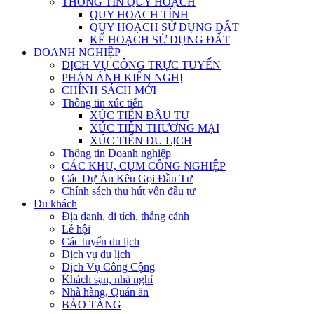
THÔNG TIN QUY HOẠCH
QUY HOẠCH TỈNH
QUY HOẠCH SỬ DỤNG ĐẤT
KẾ HOẠCH SỬ DỤNG ĐẤT
DOANH NGHIỆP
DỊCH VỤ CÔNG TRỰC TUYẾN
PHẢN ÁNH KIẾN NGHỊ
CHÍNH SÁCH MỚI
Thông tin xúc tiến
XÚC TIẾN ĐẦU TƯ
XÚC TIẾN THƯƠNG MẠI
XÚC TIẾN DU LỊCH
Thông tin Doanh nghiệp
CÁC KHU, CỤM CÔNG NGHIỆP
Các Dự Án Kêu Gọi Đầu Tư
Chính sách thu hút vốn đầu tư
Du khách
Địa danh, di tích, thắng cảnh
Lễ hội
Các tuyến du lịch
Dịch vụ du lịch
Dịch Vụ Công Cộng
Khách sạn, nhà nghỉ
Nhà hàng, Quán ăn
BẢO TÀNG