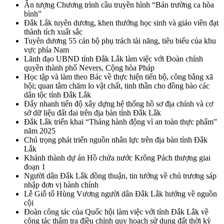
Ấn tượng Chương trình cầu truyền hình “Bản trường ca hòa
bình”
Đắk Lắk tuyên dương, khen thưởng học sinh và giáo viên đạt
thành tích xuất sắc
Tuyên dương 55 cán bộ phụ trách tài năng, tiêu biểu của khu
vực phía Nam
Lãnh đạo UBND tỉnh Đắk Lắk làm việc với Đoàn chính
quyền thành phố Nevers, Cộng hòa Pháp
Học tập và làm theo Bác về thực hiện tiến bộ, công bằng xã
hội; quan tâm chăm lo vật chất, tinh thần cho đồng bào các
dân tộc tỉnh Đắk Lắk
Đẩy nhanh tiến độ xây dựng hệ thống hồ sơ địa chính và cơ
sở dữ liệu đất đai trên địa bàn tỉnh Đắk Lắk
Đắk Lắk triển khai “Tháng hành động vì an toàn thực phẩm”
năm 2025
Chú trọng phát triển nguồn nhân lực trên địa bàn tỉnh Đắk
Lắk
Khánh thành dự án Hồ chứa nước Krông Pách thượng giai
đoạn 1
Người dân Đắk Lắk đồng thuận, tin tưởng về chủ trương sáp
nhập đơn vị hành chính
Lễ Giỗ tổ Hùng Vương người dân Đắk Lắk hướng về nguồn
cội
Đoàn công tác của Quốc hội làm việc với tỉnh Đắk Lắk về
công tác thẩm tra điều chỉnh quy hoạch sử dụng đất thời kỳ