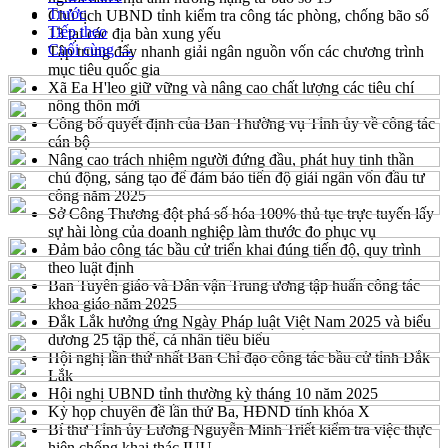
Trước
Chủ tịch UBND tỉnh kiểm tra công tác phòng, chống bão số
Tiếp theo
13 tại các địa bàn xung yếu
Cuối cùng →
Tập trung đẩy nhanh giải ngân nguồn vốn các chương trình
mục tiêu quốc gia
Xã Ea H'leo giữ vững và nâng cao chất lượng các tiêu chí
nông thôn mới
Công bố quyết định của Ban Thường vụ Tỉnh ủy về công tác
cán bộ
Nâng cao trách nhiệm người đứng đầu, phát huy tinh thần
chủ động, sáng tạo để đảm bảo tiến độ giải ngân vốn đầu tư
công năm 2025
Sở Công Thương đột phá số hóa 100% thủ tục trực tuyến lấy
sự hài lòng của doanh nghiệp làm thước đo phục vụ
Đảm bảo công tác bầu cử triển khai đúng tiến độ, quy trình
theo luật định
Ban Tuyên giáo và Dân vận Trung ương tập huấn công tác
khoa giáo năm 2025
Đắk Lắk hưởng ứng Ngày Pháp luật Việt Nam 2025 và biểu
dương 25 tập thể, cá nhân tiêu biểu
Hội nghị lần thứ nhất Ban Chỉ đạo công tác bầu cử tỉnh Đắk
Lắk
Hội nghị UBND tỉnh thường kỳ tháng 10 năm 2025
Kỳ họp chuyên đề lần thứ Ba, HĐND tỉnh khóa X
Bí thư Tỉnh ủy Lương Nguyễn Minh Triết kiểm tra việc thực
hiện chống khai thác IUU