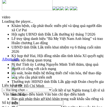
video
Loading the player...
Khám bệnh, cấp phát thuốc miễn phí và tặng quà người dân
xã Cư Pui
Hội nghị UBND tỉnh Đắk Lắk thường kỳ tháng 7/2026
Lễ truy tặng danh hiệu “Bà Mẹ Việt Nam Anh hùng” và trao
Huân chương Lao động
UBND tỉnh Đắk Lắk triển khai nhiệm vụ 6 tháng cuối năm
2026
Kỳ họp thứ Hai, Hội đồng nhân dân tỉnh khóa XI quyết nghị
Album ảnh
nhiều nội dung quan trọng
Bí thư Tỉnh ủy Lương Nguyễn Minh Triết thăm, tặng quà
người có công với cách mạng
Rà soát, hoàn thiện hệ thống thiết chế văn hóa, thể thao đáp
ứng yêu cầu phát triển mới
Thường trực HĐND tỉnh Đắk Lắk gặp mặt Đoàn chuyên gia
Liên kết web
y tế TP. Hồ Chí Minh
Lễ truy điệu và an táng hài cốt liệt sĩ tại Nghĩa trang Liệt sĩ xã
Văn bản chỉ đạo điều hành
Văn bản chỉ đạo điều hành
Sơn Hòa
Bàn giải pháp tháo gỡ khó khăn trong xuất khẩu sầu riêng và
Số ký hiệu
triển khai quy định EUDR