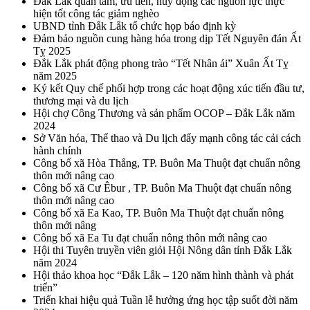
Đắk Lắk quan tâm, ưu tiên, huy động các nguồn lực thực
hiện tốt công tác giảm nghèo
UBND tỉnh Đắk Lắk tổ chức họp báo định kỳ
Đảm bảo nguồn cung hàng hóa trong dịp Tết Nguyên đán Ất
Tỵ 2025
Đắk Lắk phát động phong trào “Tết Nhân ái” Xuân Ất Tỵ
năm 2025
Ký kết Quy chế phối hợp trong các hoạt động xúc tiến đầu tư,
thương mại và du lịch
Hội chợ Công Thương và sản phẩm OCOP – Đắk Lắk năm
2024
Sở Văn hóa, Thể thao và Du lịch đẩy mạnh công tác cải cách
hành chính
Công bố xã Hòa Thắng, TP. Buôn Ma Thuột đạt chuẩn nông
thôn mới nâng cao
Công bố xã Cư Êbur , TP. Buôn Ma Thuột đạt chuẩn nông
thôn mới nâng cao
Công bố xã Ea Kao, TP. Buôn Ma Thuột đạt chuẩn nông
thôn mới nâng
Công bố xã Ea Tu đạt chuẩn nông thôn mới nâng cao
Hội thi Tuyên truyền viên giỏi Hội Nông dân tỉnh Đắk Lắk
năm 2024
Hội thảo khoa học “Đắk Lắk – 120 năm hình thành và phát
triển”
Triển khai hiệu quả Tuần lễ hưởng ứng học tập suốt đời năm