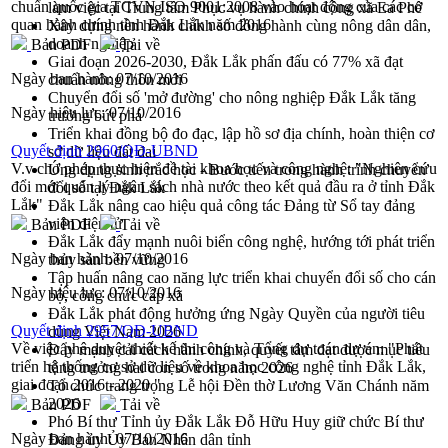
chuẩn quốc gia TCVN ISO 9001:2008 vào hoạt động của các cơ
làm việc tại Trung tâm Phục vụ hành chính công xã Ea Phê
quan hành chính tỉnh Đắk Lắk năm 2016
Xây dựng nền hành chính số đồng hành cùng nông dân dân,
doanh nghiệp
Bản PDF
Tải về
Giai đoạn 2026-2030, Đắk Lắk phấn đấu có 77% xã đạt
Ngày ban hành:
07/10/2016
chuẩn nông thôn mới
Chuyển đổi số 'mở đường' cho nông nghiệp Đắk Lắk tăng
Ngày hiệu lực:
07/10/2016
trưởng bứt phá
Triển khai đồng bộ đo đạc, lập hồ sơ địa chính, hoàn thiện cơ
Quyết định 2960/QĐ-UBND
sở dữ liệu đất đai
V.v cho phép thực hiện đề tài khoa học và công nghệ: "Nghiên cứu
Ứng dụng sinh trắc học - Bước tiến trong hành trình chuyển
đổi mới quản lý ngân sách nhà nước theo kết quả đầu ra ở tỉnh Đắk
đổi số tại Đắk Lắk
Lắk"
Đắk Lắk nâng cao hiệu quả công tác Đảng từ Sổ tay đảng
viên điện tử
Bản PDF
Tải về
Đắk Lắk đẩy mạnh nuôi biển công nghệ, hướng tới phát triển
Ngày ban hành:
07/10/2016
thủy sản bền vững
Tập huấn nâng cao năng lực triển khai chuyển đổi số cho cán
Ngày hiệu lực:
07/10/2016
bộ, công chức cấp xã
Đắk Lắk phát động hưởng ứng Ngày Quyền của người tiêu
Quyết định 2957/QĐ-UBND
dùng Việt Nam 2026
Về việc phê duyệt thiết kế thi công và Tổng dự toán dự án: "Phát
Đẩy mạnh cải cách hành chính, quyết tâm đạt được mục tiêu
triển hệ thống cơ sở dữ liệu về khoa học công nghệ tỉnh Đắk Lắk,
tăng trưởng hai con số trong năm 2026
giai đoạn 2016 - 2020 "
Tổ chức trang trọng Lễ hội Đền thờ Lương Văn Chánh năm
2026
Bản PDF
Tải về
Phó Bí thư Tỉnh ủy Đắk Lắk Đỗ Hữu Huy giữ chức Bí thư
Ngày ban hành:
07/10/2016
Đảng ủy Ủy Ban Nhân dân tỉnh