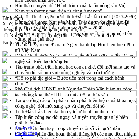
Hội thảo chuyên đề “Hành trình xuất khẩu nông sản Việt
Nam qua thương mại điện tử cùng Amazon”
Đại hội Thi đua yêu nước tỉnh Đắk Lắk lần thứ I (2025-2030)
Bình chọn
Đồng chí Lương Nguyễn Minh Triết được chỉ định làm Bí
Xin ý kiến đánh giá về giao diện, nội dung, chất lượng cung cấp
thư Tỉnh ủy Đắk Lắk nhiệm kỳ 2025 – 2030
thông tin của Cổng thông tin điện tử tỉnh
Tập trung triển khai các giải pháp sản xuất nông nghiệp bền
Rất tốt
Tốt
Trung bình
Kém
Rất kém
vững, phát thải thấp
Bình chọn
Kết quả
Tọa đàm kỷ niệm 95 năm Ngày thành lập Hội Liên hiệp Phụ
nữ Việt Nam
Đắk Lắk tổ chức Ngày hội Chuyển đổi số với chủ đề: “Công
nghệ số - kiến tạo tương lai”
Tập trung phát triển khoa học công nghệ, đổi mới sáng tạo và
chuyển đổi số lĩnh vực nông nghiệp và môi trường
“Hồ sơ phi địa giới – Bước tiến mới trong cải cách hành
chính”
Phó Chủ tịch UBND tỉnh Nguyễn Thiên Văn kiểm tra công
tác chống khai thác IUU và nuôi trồng thủy sản
Tăng cường các giải pháp nhằm phát triển hiệu quả khoa học,
công nghệ, đổi mới sáng tạo và chuyển đổi số
Tỉnh Đắk Lắk hiện đại hóa y tế từ bệnh án điện tử
Tập huấn công tác đối ngoại và tuyên truyền quản lý biên
giới, biển đảo
Trang chủ
Nhiều cách làm hay trong chuyển đổi số vì người dân
Sơ đồ cổng
Quyết tâm phấn đấu hoàn thành thắng lợi các mục tiêu, nhiệm