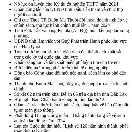
Nỗ lực ôn luyện cho Kỳ thi tốt nghiệp THPT năm 2024
Đoàn công tác của UBND tỉnh Đắk Lắk thăm và chúc thọ
người cao tuổi
Chi cục Thuế TP. Buôn Ma Thuột đối thoại doanh nghiệp về
chính sách, thủ tục hành chính thuế lần 1 năm 2024
Tỉnh Đắk Lắk và bang Kerala (Ấn Độ) thúc đẩy hợp tác song
phương
UBND tỉnh làm việc với Quỹ Phát triển Hạnh phúc khu vực
của Hàn Quốc
Tuyên dương học sinh và giáo viên đạt thành tích xuất sắc
trong các kỳ thi quốc gia, khu vực
Khám sàng lọc và tầm soát miễn phí bệnh tim cho trẻ em
Bước tiến mới trong phát triển kinh tế nông nghiệp
Đồng bào Công giáo đổi mới nếp nghĩ, cách làm cà phê đặc
sản
Thành phố Buôn Ma Thuột đẩy mạnh công tác cải cách hành
chính
Sơ kết 02 năm triển khai Đề án 06 trên địa bàn tỉnh Đắk Lắk
Hội nghị Ban Chấp hành Đảng bộ tỉnh lần thứ 22
Giám sát việc thực hiện chính sách, pháp luật về bảo đảm trật
tự an toàn giao thông
Phát động Tháng Công nhân - Tháng hành động về vệ sinh
an toàn lao động năm 2024
Lan tỏa Cuộc thi tìm hiểu "Lịch sử 120 năm hình thành, phát
triển tỉnh Đắk Lắk"