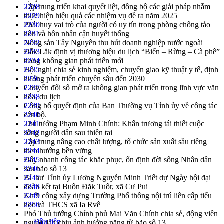
Tập trung triển khai quyết liệt, đồng bộ các giải pháp nhằm
2228
thực hiện hiệu quả các nhiệm vụ đề ra năm 2025
2229
Phát huy vai trò của người có uy tín trong phòng chống tảo
2230
hôn và hôn nhân cận huyết thống
2231
Nông sản Tây Nguyên thu hút doanh nghiệp nước ngoài
2232
Đắk Lắk định vị thương hiệu du lịch “Biển – Rừng – Cà phê”
2233
trong không gian phát triển mới
2234
Hội nghị chia sẻ kinh nghiệm, chuyển giao kỹ thuật y tế, định
2235
hướng phát triển chuyên sâu đến 2030
2236
Chuyển đổi số mở ra không gian phát triển trong lĩnh vực văn
2237
hóa, du lịch
2238
Công bố quyết định của Ban Thường vụ Tỉnh ủy về công tác
2239
cán bộ.
2240
Thủ tướng Phạm Minh Chính: Khẩn trương tái thiết cuộc
2241
sống người dân sau thiên tai
2242
Tập trung nâng cao chất lượng, tổ chức sản xuất sầu riêng
2243
theo hướng bền vững
2244
Đẩy nhanh công tác khắc phục, ổn định đời sống Nhân dân
2245
sau bão số 13
2246
Bí thư Tỉnh ủy Lương Nguyễn Minh Triết dự Ngày hội đại
2247
đoàn kết tại Buôn Đăk Tuôr, xã Cư Pui
2248
Khởi công xây dựng Trường Phổ thông nội trú liên cấp tiểu
2249
học và THCS xã Ia Rvê
2250
Phó Thủ tướng Chính phủ Mai Văn Chính chia sẻ, động viên
← Đầu tiên
người dân chịu ảnh hưởng nặng từ bão số 13