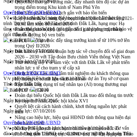
Ngày hiệu lực:
07/10/2016
Quyết liệt tháo gỡ vướng mắc, đẩy nhanh tiến độ các dự án
trọng điểm trong Khu kinh tế Nam Phú Yên
Quyết định 2964/QĐ-UBND
Hòn Yến phát triển du lịch gắn với bảo tồn biển
Về việc điều chỉnh, bổ sung Kế hoạch lựa chọn nhà thầu công
Lấy ý kiến điều chỉnh Quy hoạch tỉnh Đắk Lắk thời kỳ 2021-
trình Trụ sở làm việc Sở Tài chính tỉnh Đắk Lắk, hạng mục Hạ
2030, tầm nhìn đến năm 2050
tầng và sân thể thao nội bộ (gói thầu số 1); nhà phụ trợ, nhà bảo vệ
Phát động chiến dịch 30 ngày đêm giải phóng mặt bằng
(gói thầu số 3)
Tuyến đường bộ ven biển
Đắk Lắk nỗ lực thúc đẩy tăng trưởng kinh tế từ 10% trở lên
Bản PDF
Tải về
trong Quý II/2026
Ngày ban hành:
07/10/2016
Đắk Lắk ký kết thỏa thuận hợp tác về chuyển đổi số giai đoạn
2026 – 2030 với Tập đoàn Bưu chính Viễn thông Việt Nam
Ngày hiệu lực:
07/10/2016
Thứ trưởng Bộ Y tế làm việc với tỉnh Đắk Lắk về phát triển
nhân lực y tế cho trạm y tế cấp xã
Quyết định 2962/QĐ-UBND
Du lịch Đắk Lắk nâng tầm trải nghiệm du khách thông qua
V/v phê duyệt Kế hoạch lựa chọn nhà thầu dự án Trụ sở cơ quan
Hệ thống cơ sở dữ liệu và Bản đồ số
Tỉnh đoàn Đắk Lắk
Tập huấn ứng dụng trí tuệ nhân tạo (AI) trong thương mại
điện tử năm 2026
Bản PDF
Tải về
Đoàn đại biểu Quốc hội tỉnh Đắk Lắk trao đổi thông tin trước
Ngày ban hành:
07/10/2016
Kỳ họp thứ nhất, Quốc hội khóa XVI
Quyết liệt cải cách hành chính, khơi thông nguồn lực phát
Ngày hiệu lực:
07/10/2016
triển
Nâng cao hiệu lực, hiệu quả HĐND tỉnh thông qua hiện đại
Quyết định 2961/QĐ-UBND
hóa hành chính
V/v phê duyệt Kế hoạch lựa chọn nhà thầu gói thầu số 1: Tư vấn
Xã Ea Phê gắn cải cách hành chính với chuyển đổi số
đào tạo, hướng dẫn UBND các xã, đơn vị sự nghiệp áp dụng Tiêu
Phó Chủ tịch Thường trực UBND tỉnh Hồ Thị Nguyên Thảo