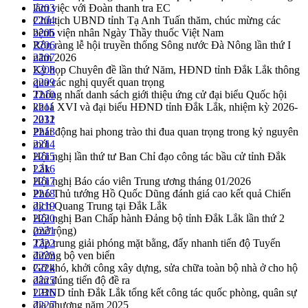
làm việc với Đoàn thanh tra EC
2203
Chủ tịch UBND tỉnh Tạ Anh Tuấn thăm, chúc mừng các
2204
bệnh viện nhân Ngày Thầy thuốc Việt Nam
2205
Rộn ràng lễ hội truyền thống Sông nước Đà Nông lần thứ I
2206
năm 2026
2207
Kỳ họp Chuyên đề lần thứ Năm, HĐND tỉnh Đắk Lắk thông
2208
qua các nghị quyết quan trọng
2209
Thống nhất danh sách giới thiệu ứng cử đại biểu Quốc hội
2210
khoá XVI và đại biểu HĐND tỉnh Đắk Lắk, nhiệm kỳ 2026-
2211
2031
2212
Phát động hai phong trào thi đua quan trọng trong kỷ nguyên
2213
mới
2214
Hội nghị lần thứ tư Ban Chỉ đạo công tác bầu cử tỉnh Đắk
2215
Lắk
2216
Hội nghị Báo cáo viên Trung ương tháng 01/2026
2217
Phó Thủ tướng Hồ Quốc Dũng đánh giá cao kết quả Chiến
2218
dịch Quang Trung tại Đắk Lắk
2219
Hội nghị Ban Chấp hành Đảng bộ tỉnh Đắk Lắk lần thứ 2
2220
(mở rộng)
2221
Tập trung giải phóng mặt bằng, đẩy nhanh tiến độ Tuyến
2222
đường bộ ven biển
2223
Gỡ khó, khởi công xây dựng, sửa chữa toàn bộ nhà ở cho hộ
2224
dân đúng tiến độ đề ra
2225
UBND tỉnh Đắk Lắk tổng kết công tác quốc phòng, quân sự
2226
địa phương năm 2025
2227