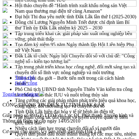
Hội thảo chuyên đề “Hành trình xuất khẩu nông sản Việt
Nam qua thương mại điện tử cùng Amazon”
Đại hội Thi đua yêu nước tỉnh Đắk Lắk lần thứ I (2025-2030)
Đồng chí Lương Nguyễn Minh Triết được chỉ định làm Bí
thư Tỉnh ủy Đắk Lắk nhiệm kỳ 2025 – 2030
Tập trung triển khai các giải pháp sản xuất nông nghiệp bền
vững, phát thải thấp
Tọa đàm kỷ niệm 95 năm Ngày thành lập Hội Liên hiệp Phụ
nữ Việt Nam
Đắk Lắk tổ chức Ngày hội Chuyển đổi số với chủ đề: “Công
nghệ số - kiến tạo tương lai”
Tập trung phát triển khoa học công nghệ, đổi mới sáng tạo và
chuyển đổi số lĩnh vực nông nghiệp và môi trường
Trang chủ
“Hồ sơ phi địa giới – Bước tiến mới trong cải cách hành
Sơ đồ cổng
chính”
Phó Chủ tịch UBND tỉnh Nguyễn Thiên Văn kiểm tra công
Toggle navigation
tác chống khai thác IUU và nuôi trồng thủy sản
Tăng cường các giải pháp nhằm phát triển hiệu quả khoa học,
CỔNG THÔNG TIN ĐIỆN TỬ TỈNH ĐẮK LẮK
công nghệ, đổi mới sáng tạo và chuyển đổi số
Tỉnh Đắk Lắk hiện đại hóa y tế từ bệnh án điện tử
Giấy phép số 99/GP-TTĐT do Cục QL Phát thanh Truyền hình và
Tập huấn công tác đối ngoại và tuyên truyền quản lý biên
Thông tin Điện tử cấp ngày 14/05/2010
giới, biển đảo
Nhiều cách làm hay trong chuyển đổi số vì người dân
Cơ quan chủ quản: Ủy ban nhân dân tỉnh Đắk Lắk
Quyết tâm phấn đấu hoàn thành thắng lợi các mục tiêu, nhiệm