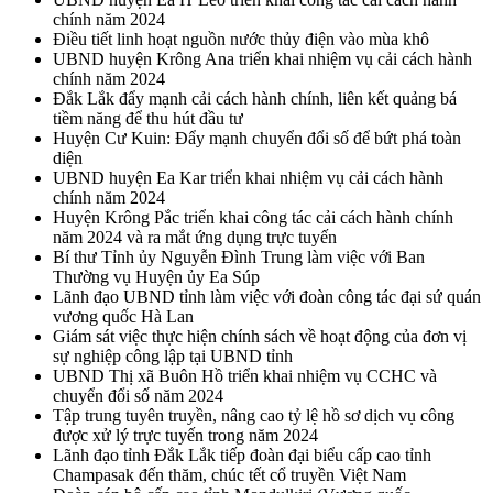
chính năm 2024
Điều tiết linh hoạt nguồn nước thủy điện vào mùa khô
UBND huyện Krông Ana triển khai nhiệm vụ cải cách hành
chính năm 2024
Đắk Lắk đẩy mạnh cải cách hành chính, liên kết quảng bá
tiềm năng để thu hút đầu tư
Huyện Cư Kuin: Đẩy mạnh chuyển đổi số để bứt phá toàn
diện
UBND huyện Ea Kar triển khai nhiệm vụ cải cách hành
chính năm 2024
Huyện Krông Pắc triển khai công tác cải cách hành chính
năm 2024 và ra mắt ứng dụng trực tuyến
Bí thư Tỉnh ủy Nguyễn Đình Trung làm việc với Ban
Thường vụ Huyện ủy Ea Súp
Lãnh đạo UBND tỉnh làm việc với đoàn công tác đại sứ quán
vương quốc Hà Lan
Giám sát việc thực hiện chính sách về hoạt động của đơn vị
sự nghiệp công lập tại UBND tỉnh
UBND Thị xã Buôn Hồ triển khai nhiệm vụ CCHC và
chuyển đổi số năm 2024
Tập trung tuyên truyền, nâng cao tỷ lệ hồ sơ dịch vụ công
được xử lý trực tuyến trong năm 2024
Lãnh đạo tỉnh Đắk Lắk tiếp đoàn đại biểu cấp cao tỉnh
Champasak đến thăm, chúc tết cổ truyền Việt Nam