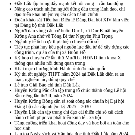
Đắk Lắk tập trung đẩy mạnh kết nối cung – cầu lao động
Nâng cao trách nhiệm người đứng đầu trong lãnh đạo, chỉ
đạo triển khai nhiệm vụ cải cách hành chính
Đoàn khảo sát Tiểu ban Điều lệ Đảng Đại hội XIV làm việc
tại Đảng bộ tỉnh Đắk Lắk
Người dân vùng căn cứ buôn Dur 1, xã Dur Kmăl huyện
Krông Ana nhớ về Tổng Bí thư Nguyễn Phú Trọng
Ngành y tế tích cực thực hiện chuyển đổi số
Tiếp tục phát huy kêu gọi nguồn lực đầu tư để xây dựng các
công trình, dự án của thị xã Buôn Hồ
Kỳ họp chuyên đề lần thứ Mười ba HĐND tỉnh khóa X
thông qua nhiều nội dung quan trọng
Khai mạc chương trình Hành trình đỏ toàn quốc
Kỳ thi tốt nghiệp THPT năm 2024 tại Đắk Lắk diễn ra an
toàn, nghiêm túc, đúng quy chế
Lễ trao Giải Báo chí tỉnh Đắk Lắk
Huyện Krông Pắc cần tập trung tổ chức thành công Lễ hội
Sầu riêng lần thứ II, năm 2024
Huyện Krông Bông cần rà soát công tác chuẩn bị Đại hội
Đảng bộ các cấp nhiệm kỳ 2025 – 2030
Huyện Lắk cần tập trung chỉ đạo cải thiện chỉ số cải cách
hành chính phục vụ phát triển kinh tế - xã hội
Tăng cường triển khai hoạt động dạy và học bơi an toàn cho
học sinh
Lan toả Ngày sách và Văn hóa đọc tỉnh Đắk Lắk năm 2024