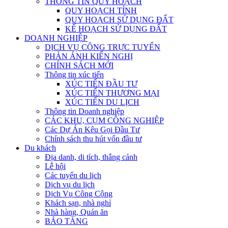
THÔNG TIN QUY HOẠCH
QUY HOẠCH TỈNH
QUY HOẠCH SỬ DỤNG ĐẤT
KẾ HOẠCH SỬ DỤNG ĐẤT
DOANH NGHIỆP
DỊCH VỤ CÔNG TRỰC TUYẾN
PHẢN ÁNH KIẾN NGHỊ
CHÍNH SÁCH MỚI
Thông tin xúc tiến
XÚC TIẾN ĐẦU TƯ
XÚC TIẾN THƯƠNG MẠI
XÚC TIẾN DU LỊCH
Thông tin Doanh nghiệp
CÁC KHU, CỤM CÔNG NGHIỆP
Các Dự Án Kêu Gọi Đầu Tư
Chính sách thu hút vốn đầu tư
Du khách
Địa danh, di tích, thắng cảnh
Lễ hội
Các tuyến du lịch
Dịch vụ du lịch
Dịch Vụ Công Cộng
Khách sạn, nhà nghỉ
Nhà hàng, Quán ăn
BẢO TÀNG