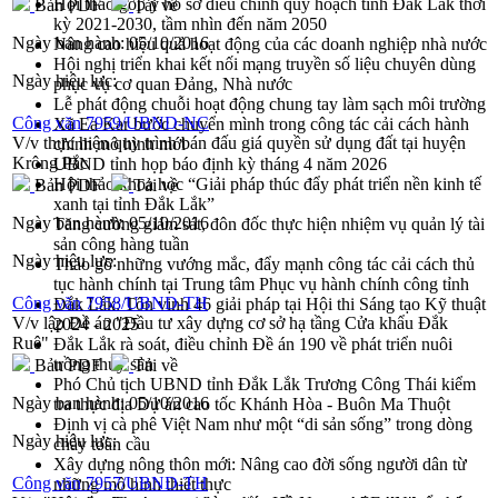
Hội thảo góp ý hồ sơ điều chỉnh quy hoạch tỉnh Đắk Lắk thời
Bản PDF
Tải về
kỳ 2021-2030, tầm nhìn đến năm 2050
Ngày ban hành:
05/10/2016
Nâng cao hiệu quả hoạt động của các doanh nghiệp nhà nước
Hội nghị triển khai kết nối mạng truyền số liệu chuyên dùng
Ngày hiệu lực:
phục vụ cơ quan Đảng, Nhà nước
Lễ phát động chuỗi hoạt động chung tay làm sạch môi trường
Công văn 7959/UBND-NC
Xã Ea Kar bước chuyển mình trong công tác cải cách hành
V/v thực hiện quy trình bán đấu giá quyền sử dụng đất tại huyện
chính mô hình mới
Krông Pắc
UBND tỉnh họp báo định kỳ tháng 4 năm 2026
Hội thảo khoa học “Giải pháp thúc đẩy phát triển nền kinh tế
Bản PDF
Tải về
xanh tại tỉnh Đắk Lắk”
Ngày ban hành:
05/10/2016
Tăng cường giám sát, đôn đốc thực hiện nhiệm vụ quản lý tài
sản công hàng tuần
Ngày hiệu lực:
Tháo gỡ những vướng mắc, đẩy mạnh công tác cải cách thủ
tục hành chính tại Trung tâm Phục vụ hành chính công tỉnh
Công văn 7958/UBND-TH
Đắk Lắk: Tôn vinh 46 giải pháp tại Hội thi Sáng tạo Kỹ thuật
V/v lập Đề án "Đầu tư xây dựng cơ sở hạ tầng Cửa khẩu Đắk
2024 - 2025
Ruê"
Đắk Lắk rà soát, điều chỉnh Đề án 190 về phát triển nuôi
trồng thủy sản
Bản PDF
Tải về
Phó Chủ tịch UBND tỉnh Đắk Lắk Trương Công Thái kiểm
Ngày ban hành:
05/10/2016
tra thực địa Dự án cao tốc Khánh Hòa - Buôn Ma Thuột
Định vị cà phê Việt Nam như một “di sản sống” trong dòng
Ngày hiệu lực:
chảy toàn cầu
Xây dựng nông thôn mới: Nâng cao đời sống người dân từ
Công văn 7957/UBND-TH
những mô hình thiết thực