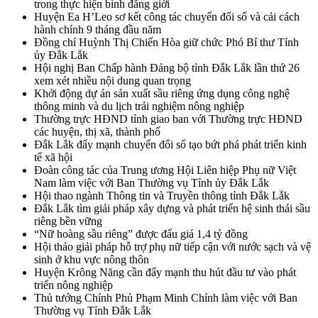
trong thực hiện bình đẳng giới
Huyện Ea H’Leo sơ kết công tác chuyển đổi số và cải cách
hành chính 9 tháng đầu năm
Đồng chí Huỳnh Thị Chiến Hòa giữ chức Phó Bí thư Tỉnh
ủy Đắk Lắk
Hội nghị Ban Chấp hành Đảng bộ tỉnh Đắk Lắk lần thứ 26
xem xét nhiều nội dung quan trọng
Khởi động dự án sản xuất sầu riêng ứng dụng công nghệ
thông minh và du lịch trải nghiệm nông nghiệp
Thường trực HĐND tỉnh giao ban với Thường trực HĐND
các huyện, thị xã, thành phố
Đắk Lắk đẩy mạnh chuyển đổi số tạo bứt phá phát triển kinh
tế xã hội
Đoàn công tác của Trung ương Hội Liên hiệp Phụ nữ Việt
Nam làm việc với Ban Thường vụ Tỉnh ủy Đắk Lắk
Hội thao ngành Thông tin và Truyền thông tỉnh Đắk Lắk
Đắk Lắk tìm giải pháp xây dựng và phát triển hệ sinh thái sầu
riêng bền vững
“Nữ hoàng sầu riêng” được đấu giá 1,4 tỷ đồng
Hội thảo giải pháp hỗ trợ phụ nữ tiếp cận với nước sạch và vệ
sinh ở khu vực nông thôn
Huyện Krông Năng cần đẩy mạnh thu hút đầu tư vào phát
triển nông nghiệp
Thủ tướng Chính Phủ Phạm Minh Chính làm việc với Ban
Thường vụ Tỉnh Đắk Lắk