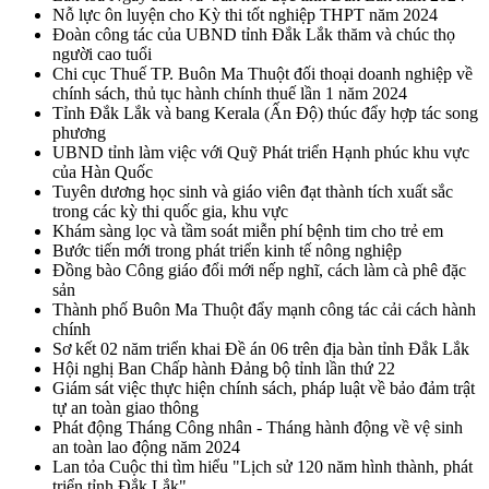
Nỗ lực ôn luyện cho Kỳ thi tốt nghiệp THPT năm 2024
Đoàn công tác của UBND tỉnh Đắk Lắk thăm và chúc thọ
người cao tuổi
Chi cục Thuế TP. Buôn Ma Thuột đối thoại doanh nghiệp về
chính sách, thủ tục hành chính thuế lần 1 năm 2024
Tỉnh Đắk Lắk và bang Kerala (Ấn Độ) thúc đẩy hợp tác song
phương
UBND tỉnh làm việc với Quỹ Phát triển Hạnh phúc khu vực
của Hàn Quốc
Tuyên dương học sinh và giáo viên đạt thành tích xuất sắc
trong các kỳ thi quốc gia, khu vực
Khám sàng lọc và tầm soát miễn phí bệnh tim cho trẻ em
Bước tiến mới trong phát triển kinh tế nông nghiệp
Đồng bào Công giáo đổi mới nếp nghĩ, cách làm cà phê đặc
sản
Thành phố Buôn Ma Thuột đẩy mạnh công tác cải cách hành
chính
Sơ kết 02 năm triển khai Đề án 06 trên địa bàn tỉnh Đắk Lắk
Hội nghị Ban Chấp hành Đảng bộ tỉnh lần thứ 22
Giám sát việc thực hiện chính sách, pháp luật về bảo đảm trật
tự an toàn giao thông
Phát động Tháng Công nhân - Tháng hành động về vệ sinh
an toàn lao động năm 2024
Lan tỏa Cuộc thi tìm hiểu "Lịch sử 120 năm hình thành, phát
triển tỉnh Đắk Lắk"