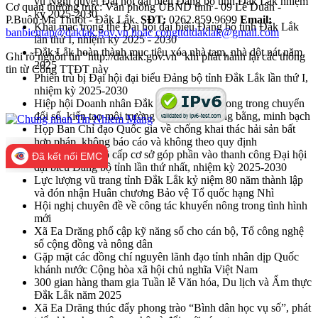
vụ Nghị quyết Đại hội đại biểu Đảng bộ tỉnh Đắk Lắk nhiệm
Cơ quan thường trực: Văn phòng UBND tỉnh - 09 Lê Duẩn -
kỳ 2025-2030
P.Buôn Ma Thuột - Đắk Lắk.
SĐT:
0262.859.9699
Email:
Khai mạc trọng thể Đại hội đại biểu Đảng bộ tỉnh Đắk Lắk
banbientap@daklak.gov.vn hoặc congttdtdaklak@gmail.com
lần thứ I, nhiệm kỳ 2025 - 2030
Đắk Lắk hoàn thành mục tiêu xóa nhà tạm, nhà dột nát năm
Ghi rõ nguồn tin "http://daklak.gov.vn" khi phát hành lại các thông
2025
tin từ Cổng TTĐT này
Phiên trù bị Đại hội đại biểu Đảng bộ tỉnh Đắk Lắk lần thứ I,
nhiệm kỳ 2025-2030
Hiệp hội Doanh nhân Đắk Lắk cần tiên phong trong chuyển
đổi số, kiến tạo môi trường kinh doanh công bằng, minh bạch
Họp Ban Chỉ đạo Quốc gia về chống khai thác hải sản bất
hợp pháp, không báo cáo và không theo quy định
Đại hội Đảng bộ cấp cơ sở góp phần vào thanh công Đại hội
Đã kết nối EMC
đại biểu Đảng bộ tỉnh lần thứ nhất, nhiệm kỳ 2025-2030
Lực lượng vũ trang tỉnh Đắk Lắk kỷ niệm 80 năm thành lập
và đón nhận Huân chương Bảo vệ Tổ quốc hạng Nhì
Hội nghị chuyên đề về công tác khuyến nông trong tình hình
mới
Xã Ea Drăng phổ cập kỹ năng số cho cán bộ, Tổ công nghệ
số cộng đồng và nông dân
Gặp mặt các đồng chí nguyên lãnh đạo tỉnh nhân dịp Quốc
khánh nước Cộng hòa xã hội chủ nghĩa Việt Nam
300 gian hàng tham gia Tuần lễ Văn hóa, Du lịch và Ẩm thực
Đắk Lắk năm 2025
Xã Ea Drăng thúc đẩy phong trào “Bình dân học vụ số”, phát