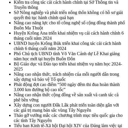
Kiểm tra công tác cải cách hành chính tại Sở Thông tin và
Truyền thông
Sở Nông nghiệp và phát triển nông thôn không có hồ sơ giải
quyết thủ tục hành chính quá hạn
Nâng cao năng lực cho tổ công nghệ số cộng đồng thành phố
Buôn Ma Thuột
Huyện Krông Ana triển khai nhiệm vụ cải cách hành chính 6
tháng cuối năm 2024
UBND huyện Krông Búk triển khai công tác cải cách hành
chính 6 tháng cuối năm 2024
Phó Chủ tịch UBND tỉnh Võ Văn Cảnh dự Lễ Khai giảng
năm học mới tại huyện Buôn Đôn
Bộ Giáo dục và Đào tạo triển khai nhiệm vụ năm học 2024-
2025
Nâng cao nhận thức, trách nhiệm của mỗi người dân trong
xây dựng và bảo vệ Tổ quốc
Phát động đợt cao điểm “500 ngày đêm thi đua hoàn thành
3.000 km đường bộ cao tốc”
Nâng cao nhận thức cộng đồng về sản xuất và canh tác cà
phê bền vững
Xây dựng con người Đắk Lắk phát triển toàn diện gắn với
các giá trị mang bản sắc vùng Tây Nguyên
Tháo gỡ vướng mắc các chương trình mục tiêu quốc gia cho
các tỉnh Tây Nguyên
Tiểu ban Kinh tế-Xã hội Đại hội XIV của Đảng làm việc tại