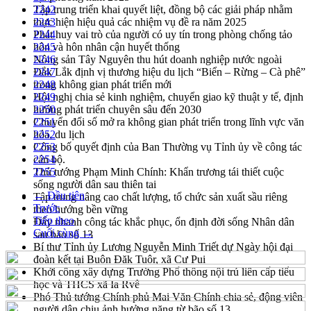
Tập trung triển khai quyết liệt, đồng bộ các giải pháp nhằm
2242
thực hiện hiệu quả các nhiệm vụ đề ra năm 2025
2243
Phát huy vai trò của người có uy tín trong phòng chống tảo
2244
hôn và hôn nhân cận huyết thống
2245
Nông sản Tây Nguyên thu hút doanh nghiệp nước ngoài
2246
Đắk Lắk định vị thương hiệu du lịch “Biển – Rừng – Cà phê”
2247
trong không gian phát triển mới
2248
Hội nghị chia sẻ kinh nghiệm, chuyển giao kỹ thuật y tế, định
2249
hướng phát triển chuyên sâu đến 2030
2250
Chuyển đổi số mở ra không gian phát triển trong lĩnh vực văn
2251
hóa, du lịch
2252
Công bố quyết định của Ban Thường vụ Tỉnh ủy về công tác
2253
cán bộ.
2254
Thủ tướng Phạm Minh Chính: Khẩn trương tái thiết cuộc
2255
sống người dân sau thiên tai
← Đầu tiên
Tập trung nâng cao chất lượng, tổ chức sản xuất sầu riêng
Trước
theo hướng bền vững
Tiếp theo
Đẩy nhanh công tác khắc phục, ổn định đời sống Nhân dân
Cuối cùng →
sau bão số 13
Bí thư Tỉnh ủy Lương Nguyễn Minh Triết dự Ngày hội đại
đoàn kết tại Buôn Đăk Tuôr, xã Cư Pui
Khởi công xây dựng Trường Phổ thông nội trú liên cấp tiểu
học và THCS xã Ia Rvê
Phó Thủ tướng Chính phủ Mai Văn Chính chia sẻ, động viên
người dân chịu ảnh hưởng nặng từ bão số 13