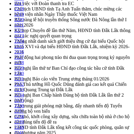
làm việc với Đoàn thanh tra EC
2217
Chủ tịch UBND tỉnh Tạ Anh Tuấn thăm, chúc mừng các
2218
bệnh viện nhân Ngày Thầy thuốc Việt Nam
2219
Rộn ràng lễ hội truyền thống Sông nước Đà Nông lần thứ I
2220
năm 2026
2221
Kỳ họp Chuyên đề lần thứ Năm, HĐND tỉnh Đắk Lắk thông
2222
qua các nghị quyết quan trọng
2223
Thống nhất danh sách giới thiệu ứng cử đại biểu Quốc hội
2224
khoá XVI và đại biểu HĐND tỉnh Đắk Lắk, nhiệm kỳ 2026-
2225
2031
2226
Phát động hai phong trào thi đua quan trọng trong kỷ nguyên
2227
mới
2228
Hội nghị lần thứ tư Ban Chỉ đạo công tác bầu cử tỉnh Đắk
2229
Lắk
2230
Hội nghị Báo cáo viên Trung ương tháng 01/2026
2231
Phó Thủ tướng Hồ Quốc Dũng đánh giá cao kết quả Chiến
2232
dịch Quang Trung tại Đắk Lắk
2233
Hội nghị Ban Chấp hành Đảng bộ tỉnh Đắk Lắk lần thứ 2
2234
(mở rộng)
2235
Tập trung giải phóng mặt bằng, đẩy nhanh tiến độ Tuyến
2236
đường bộ ven biển
2237
Gỡ khó, khởi công xây dựng, sửa chữa toàn bộ nhà ở cho hộ
2238
dân đúng tiến độ đề ra
2239
UBND tỉnh Đắk Lắk tổng kết công tác quốc phòng, quân sự
2240
địa phương năm 2025
2241