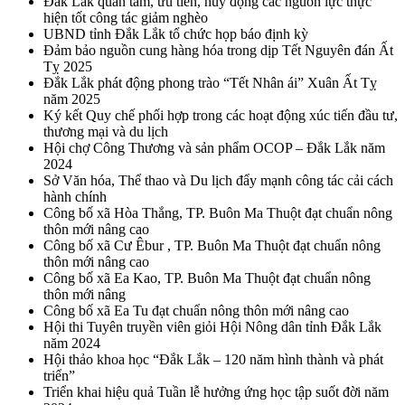
Đắk Lắk quan tâm, ưu tiên, huy động các nguồn lực thực
hiện tốt công tác giảm nghèo
UBND tỉnh Đắk Lắk tổ chức họp báo định kỳ
Đảm bảo nguồn cung hàng hóa trong dịp Tết Nguyên đán Ất
Tỵ 2025
Đắk Lắk phát động phong trào “Tết Nhân ái” Xuân Ất Tỵ
năm 2025
Ký kết Quy chế phối hợp trong các hoạt động xúc tiến đầu tư,
thương mại và du lịch
Hội chợ Công Thương và sản phẩm OCOP – Đắk Lắk năm
2024
Sở Văn hóa, Thể thao và Du lịch đẩy mạnh công tác cải cách
hành chính
Công bố xã Hòa Thắng, TP. Buôn Ma Thuột đạt chuẩn nông
thôn mới nâng cao
Công bố xã Cư Êbur , TP. Buôn Ma Thuột đạt chuẩn nông
thôn mới nâng cao
Công bố xã Ea Kao, TP. Buôn Ma Thuột đạt chuẩn nông
thôn mới nâng
Công bố xã Ea Tu đạt chuẩn nông thôn mới nâng cao
Hội thi Tuyên truyền viên giỏi Hội Nông dân tỉnh Đắk Lắk
năm 2024
Hội thảo khoa học “Đắk Lắk – 120 năm hình thành và phát
triển”
Triển khai hiệu quả Tuần lễ hưởng ứng học tập suốt đời năm