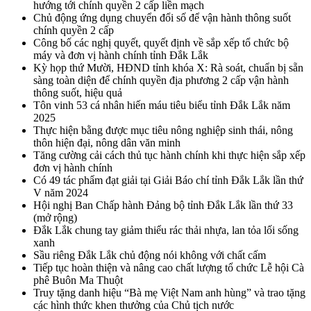
hướng tới chính quyền 2 cấp liền mạch
Chủ động ứng dụng chuyển đổi số để vận hành thông suốt
chính quyền 2 cấp
Công bố các nghị quyết, quyết định về sắp xếp tổ chức bộ
máy và đơn vị hành chính tỉnh Đắk Lắk
Kỳ họp thứ Mười, HĐND tỉnh khóa X: Rà soát, chuẩn bị sẵn
sàng toàn diện để chính quyền địa phương 2 cấp vận hành
thông suốt, hiệu quả
Tôn vinh 53 cá nhân hiến máu tiêu biểu tỉnh Đắk Lắk năm
2025
Thực hiện bằng được mục tiêu nông nghiệp sinh thái, nông
thôn hiện đại, nông dân văn minh
Tăng cường cải cách thủ tục hành chính khi thực hiện sắp xếp
đơn vị hành chính
Có 49 tác phẩm đạt giải tại Giải Báo chí tỉnh Đắk Lắk lần thứ
V năm 2024
Hội nghị Ban Chấp hành Đảng bộ tỉnh Đắk Lắk lần thứ 33
(mở rộng)
Đắk Lắk chung tay giảm thiểu rác thải nhựa, lan tỏa lối sống
xanh
Sầu riêng Đắk Lắk chủ động nói không với chất cấm
Tiếp tục hoàn thiện và nâng cao chất lượng tổ chức Lễ hội Cà
phê Buôn Ma Thuột
Truy tặng danh hiệu “Bà mẹ Việt Nam anh hùng” và trao tặng
các hình thức khen thưởng của Chủ tịch nước