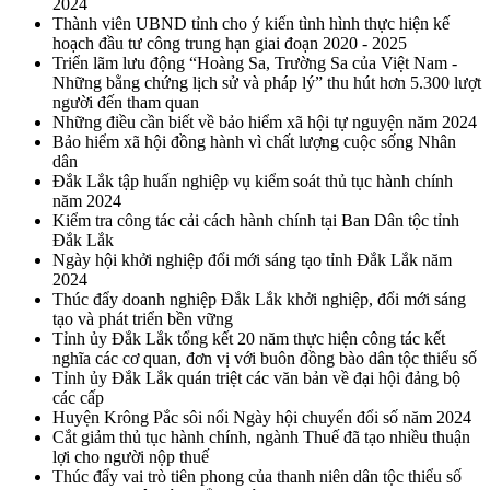
2024
Thành viên UBND tỉnh cho ý kiến tình hình thực hiện kế
hoạch đầu tư công trung hạn giai đoạn 2020 - 2025
Triển lãm lưu động “Hoàng Sa, Trường Sa của Việt Nam -
Những bằng chứng lịch sử và pháp lý” thu hút hơn 5.300 lượt
người đến tham quan
Những điều cần biết về bảo hiểm xã hội tự nguyện năm 2024
Bảo hiểm xã hội đồng hành vì chất lượng cuộc sống Nhân
dân
Đắk Lắk tập huấn nghiệp vụ kiểm soát thủ tục hành chính
năm 2024
Kiểm tra công tác cải cách hành chính tại Ban Dân tộc tỉnh
Đắk Lắk
Ngày hội khởi nghiệp đổi mới sáng tạo tỉnh Đắk Lắk năm
2024
Thúc đẩy doanh nghiệp Đắk Lắk khởi nghiệp, đổi mới sáng
tạo và phát triển bền vững
Tỉnh ủy Đắk Lắk tổng kết 20 năm thực hiện công tác kết
nghĩa các cơ quan, đơn vị với buôn đồng bào dân tộc thiểu số
Tỉnh ủy Đắk Lắk quán triệt các văn bản về đại hội đảng bộ
các cấp
Huyện Krông Pắc sôi nổi Ngày hội chuyển đổi số năm 2024
Cắt giảm thủ tục hành chính, ngành Thuế đã tạo nhiều thuận
lợi cho người nộp thuế
Thúc đẩy vai trò tiên phong của thanh niên dân tộc thiểu số