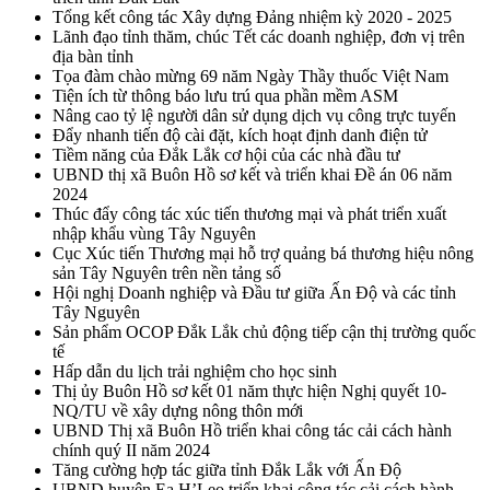
Tổng kết công tác Xây dựng Đảng nhiệm kỳ 2020 - 2025
Lãnh đạo tỉnh thăm, chúc Tết các doanh nghiệp, đơn vị trên
địa bàn tỉnh
Tọa đàm chào mừng 69 năm Ngày Thầy thuốc Việt Nam
Tiện ích từ thông báo lưu trú qua phần mềm ASM
Nâng cao tỷ lệ người dân sử dụng dịch vụ công trực tuyến
Đẩy nhanh tiến độ cài đặt, kích hoạt định danh điện tử
Tiềm năng của Đắk Lắk cơ hội của các nhà đầu tư
UBND thị xã Buôn Hồ sơ kết và triển khai Đề án 06 năm
2024
Thúc đẩy công tác xúc tiến thương mại và phát triển xuất
nhập khẩu vùng Tây Nguyên
Cục Xúc tiến Thương mại hỗ trợ quảng bá thương hiệu nông
sản Tây Nguyên trên nền tảng số
Hội nghị Doanh nghiệp và Đầu tư giữa Ấn Độ và các tỉnh
Tây Nguyên
Sản phẩm OCOP Đắk Lắk chủ động tiếp cận thị trường quốc
tế
Hấp dẫn du lịch trải nghiệm cho học sinh
Thị ủy Buôn Hồ sơ kết 01 năm thực hiện Nghị quyết 10-
NQ/TU về xây dựng nông thôn mới
UBND Thị xã Buôn Hồ triển khai công tác cải cách hành
chính quý II năm 2024
Tăng cường hợp tác giữa tỉnh Đắk Lắk với Ấn Độ
UBND huyện Ea H’Leo triển khai công tác cải cách hành