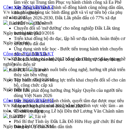
làm việc tại Trung tâm Phục vụ hành chính công xã Ea Phê
Công văn 7952/UBND-KT
Xây dựng nền hành chính số đồng hành cùng nông dân dân,
V/v kinh phí cho công tác bình đẳng giới và vì sự tiến bộ của phụ
doanh nghiệp
nữ năm 2017
Giai đoạn 2026-2030, Đắk Lắk phấn đấu có 77% xã đạt
chuẩn nông thôn mới
Bản PDF
Tải về
Chuyển đổi số 'mở đường' cho nông nghiệp Đắk Lắk tăng
Ngày ban hành:
05/10/2016
trưởng bứt phá
Triển khai đồng bộ đo đạc, lập hồ sơ địa chính, hoàn thiện cơ
Ngày hiệu lực:
sở dữ liệu đất đai
Ứng dụng sinh trắc học - Bước tiến trong hành trình chuyển
Công văn 7951/UBND-KT
đổi số tại Đắk Lắk
V/v Kế hoạch kinh phí năm 2017 bố trí cho lĩnh vực giáo dục nghề
Đắk Lắk nâng cao hiệu quả công tác Đảng từ Sổ tay đảng
nghiệp
viên điện tử
Đắk Lắk đẩy mạnh nuôi biển công nghệ, hướng tới phát triển
Bản PDF
Tải về
thủy sản bền vững
Ngày ban hành:
05/10/2016
Tập huấn nâng cao năng lực triển khai chuyển đổi số cho cán
bộ, công chức cấp xã
Ngày hiệu lực:
Đắk Lắk phát động hưởng ứng Ngày Quyền của người tiêu
dùng Việt Nam 2026
Công văn 7950/UBND-KT
Đẩy mạnh cải cách hành chính, quyết tâm đạt được mục tiêu
V/v Kế hoạch kinh phí năm 2017 bố trí cho lĩnh vực việc làm - an
tăng trưởng hai con số trong năm 2026
toàn, vệ sinh lao động
Tổ chức trang trọng Lễ hội Đền thờ Lương Văn Chánh năm
2026
Bản PDF
Tải về
Phó Bí thư Tỉnh ủy Đắk Lắk Đỗ Hữu Huy giữ chức Bí thư
Ngày ban hành:
05/10/2016
Đảng ủy Ủy Ban Nhân dân tỉnh