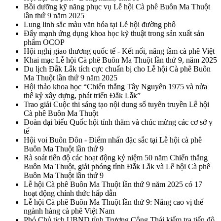
Bồi dưỡng kỹ năng phục vụ Lễ hội Cà phê Buôn Ma Thuột
lần thứ 9 năm 2025
Lung linh sắc màu văn hóa tại Lễ hội đường phố
Đẩy mạnh ứng dụng khoa học kỹ thuật trong sản xuất sản
phẩm OCOP
Hội nghị giao thương quốc tế - Kết nối, nâng tầm cà phê Việt
Khai mạc Lễ hội Cà phê Buôn Ma Thuột lần thứ 9, năm 2025
Du lịch Đắk Lắk tích cực chuẩn bị cho Lễ hội Cà phê Buôn
Ma Thuột lần thứ 9 năm 2025
Hội thảo khoa học “Chiến thắng Tây Nguyên 1975 và nửa
thế kỷ xây dựng, phát triển Đắk Lắk”
Trao giải Cuộc thi sáng tạo nội dung số tuyên truyền Lễ hội
Cà phê Buôn Ma Thuột
Đoàn đại biểu Quốc hội tỉnh thăm và chúc mừng các cơ sở y
tế
Hội voi Buôn Đôn - Điểm nhấn đặc sắc tại Lễ hội cà phê
Buôn Ma Thuột lần thứ 9
Rà soát tiến độ các hoạt động kỷ niệm 50 năm Chiến thắng
Buôn Ma Thuột, giải phóng tỉnh Đắk Lắk và Lễ hội Cà phê
Buôn Ma Thuột lần thứ 9
Lễ hội Cà phê Buôn Ma Thuột lần thứ 9 năm 2025 có 17
hoạt động chính thức hấp dẫn
Lễ hội Cà phê Buôn Ma Thuột lần thứ 9: Nâng cao vị thế
ngành hàng cà phê Việt Nam
Phó Chủ tịch UBND tỉnh Trương Công Thái kiểm tra tiến độ