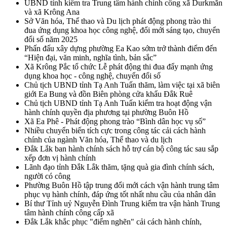
UBND tỉnh kiểm tra Trung tâm hành chính công xã Durkmăn
và xã Krông Ana
Sở Văn hóa, Thể thao và Du lịch phát động phong trào thi
đua ứng dụng khoa học công nghệ, đổi mới sáng tạo, chuyển
đổi số năm 2025
Phấn đấu xây dựng phường Ea Kao sớm trở thành điểm đến
“Hiện đại, văn minh, nghĩa tình, bản sắc”
Xã Krông Pắc tổ chức Lễ phát động thi đua đẩy mạnh ứng
dụng khoa học - công nghệ, chuyển đổi số
Chủ tịch UBND tỉnh Tạ Anh Tuấn thăm, làm việc tại xã biên
giới Ea Bung và đồn Biên phòng cửa khẩu Đắk Ruê
Chủ tịch UBND tỉnh Tạ Anh Tuấn kiểm tra hoạt động vận
hành chính quyền địa phương tại phường Buôn Hồ
Xã Ea Phê - Phát động phong trào “Bình dân học vụ số”
Nhiều chuyển biến tích cực trong công tác cải cách hành
chính của ngành Văn hóa, Thể thao và du lịch
Đắk Lắk ban hành chính sách hỗ trợ cán bộ công tác sau sắp
xếp đơn vị hành chính
Lãnh đạo tỉnh Đắk Lắk thăm, tặng quà gia đình chính sách,
người có công
Phường Buôn Hồ tập trung đổi mới cách vận hành trung tâm
phục vụ hành chính, đáp ứng tốt nhất nhu cầu của nhân dân
Bí thư Tỉnh uỷ Nguyễn Đình Trung kiểm tra vận hành Trung
tâm hành chính công cấp xã
Đắk Lắk khắc phục "điểm nghẽn" cải cách hành chính,