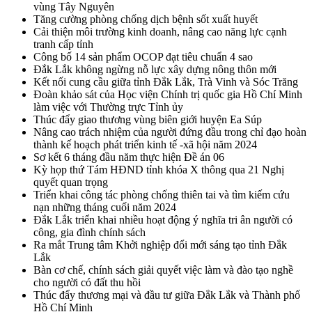
vùng Tây Nguyên
Tăng cường phòng chống dịch bệnh sốt xuất huyết
Cải thiện môi trường kinh doanh, nâng cao năng lực cạnh
tranh cấp tỉnh
Công bố 14 sản phẩm OCOP đạt tiêu chuẩn 4 sao
Đắk Lắk không ngừng nỗ lực xây dựng nông thôn mới
Kết nối cung cầu giữa tỉnh Đắk Lắk, Trà Vinh và Sóc Trăng
Đoàn khảo sát của Học viện Chính trị quốc gia Hồ Chí Minh
làm việc với Thường trực Tỉnh ủy
Thúc đẩy giao thương vùng biên giới huyện Ea Súp
Nâng cao trách nhiệm của người đứng đầu trong chỉ đạo hoàn
thành kế hoạch phát triển kinh tế -xã hội năm 2024
Sơ kết 6 tháng đầu năm thực hiện Đề án 06
Kỳ họp thứ Tám HĐND tỉnh khóa X thông qua 21 Nghị
quyết quan trọng
Triển khai công tác phòng chống thiên tai và tìm kiếm cứu
nạn những tháng cuối năm 2024
Đắk Lắk triển khai nhiều hoạt động ý nghĩa tri ân người có
công, gia đình chính sách
Ra mắt Trung tâm Khởi nghiệp đổi mới sáng tạo tỉnh Đắk
Lắk
Bàn cơ chế, chính sách giải quyết việc làm và đào tạo nghề
cho người có đất thu hồi
Thúc đẩy thương mại và đầu tư giữa Đắk Lắk và Thành phố
Hồ Chí Minh