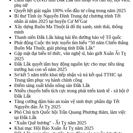
phụ nữ
Quyết liệt giải ngân 100% vốn đầu tư công trong năm 2025
Bí thư Tỉnh ủy Nguyễn Đình Trung dự chương trình Tết
nhân ái năm 2025 tại huyện Cư M’Gar
Xây dựng Buôn Ma Thuột là đô thị xanh, sinh thái, thông
minh
Thanh niên Đắk Lắk hăng hái lên đường bảo vệ Tổ quốc
Phát động Cuộc thi trực tuyến tìm hiểu “50 năm Chiến thắng
Buôn Ma Thuột, giải phóng tỉnh Đắk Lắk”
Gặp mặt đại biểu trí thức, văn nghệ sĩ, báo giới Xuân Ất Tỵ
2025
Đắk Lắk quyết tâm huy động nguồn lực cho mục tiêu tăng
trưởng hai con số năm 2025
Sơ kết 5 năm triển khai tiếp nhận và trả kết quả TTHC tại
Trung tâm phục vụ hành chính công
Điểm sáng xuất khẩu nông sản Đắk Lắk
Nhiều chuyển biến tích cực trong phát triển kinh tế - xã hội ở
Đắk Lắk
Tăng cường đảm bảo an toàn vệ sinh thực phẩm dịp Tết
Nguyên đán Ất Tỵ 2025
Phó Chủ tịch Quốc hội Trần Quang Phương thăm, làm việc
tại Đắk Lắk
"Xuân Quê hương" - Ất Tỵ năm 2025
Khai mạc Hội Báo Xuân Ất Tỵ năm 2025