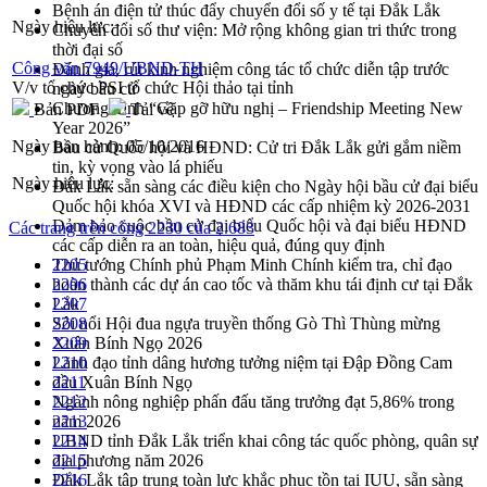
Bệnh án điện tử thúc đẩy chuyển đổi số y tế tại Đắk Lắk
Ngày hiệu lực:
Chuyển đổi số thư viện: Mở rộng không gian tri thức trong
thời đại số
Công văn 7949/UBND-TH
Đánh giá, rút kinh nghiệm công tác tổ chức diễn tập trước
V/v tổ chức PSI tổ chức Hội thảo tại tỉnh
ngày bầu cử
Chương trình “Gặp gỡ hữu nghị – Friendship Meeting New
Bản PDF
Tải về
Year 2026”
Ngày ban hành:
05/10/2016
Bầu cử Quốc hội và HĐND: Cử tri Đắk Lắk gửi gắm niềm
tin, kỳ vọng vào lá phiếu
Ngày hiệu lực:
Đắk Lắk sẵn sàng các điều kiện cho Ngày hội bầu cử đại biểu
Quốc hội khóa XVI và HĐND các cấp nhiệm kỳ 2026-2031
Đảm bảo cuộc bầu cử đại biểu Quốc hội và đại biểu HĐND
Các trang trên cổng 2230 của 2.683
các cấp diễn ra an toàn, hiệu quả, đúng quy định
Thủ tướng Chính phủ Phạm Minh Chính kiểm tra, chỉ đạo
2205
hoàn thành các dự án cao tốc và thăm khu tái định cư tại Đắk
2206
Lắk
2207
Sôi nổi Hội đua ngựa truyền thống Gò Thì Thùng mừng
2208
Xuân Bính Ngọ 2026
2209
Lãnh đạo tỉnh dâng hương tưởng niệm tại Đập Đồng Cam
2210
đầu Xuân Bính Ngọ
2211
Ngành nông nghiệp phấn đấu tăng trưởng đạt 5,86% trong
2212
năm 2026
2213
UBND tỉnh Đắk Lắk triển khai công tác quốc phòng, quân sự
2214
địa phương năm 2026
2215
Đắk Lắk tập trung toàn lực khắc phục tồn tại IUU, sẵn sàng
2216