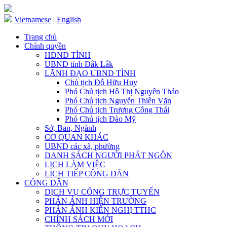
Vietnamese
|
English
Trang chủ
Chính quyền
HĐND TỈNH
UBND tỉnh Đắk Lắk
LÃNH ĐẠO UBND TỈNH
Chủ tịch Đỗ Hữu Huy
Phó Chủ tịch Hồ Thị Nguyên Thảo
Phó Chủ tịch Nguyễn Thiên Văn
Phó Chủ tịch Trương Công Thái
Phó Chủ tịch Đào Mỹ
Sở, Ban, Ngành
CƠ QUAN KHÁC
UBND các xã, phường
DANH SÁCH NGƯỜI PHÁT NGÔN
LỊCH LÀM VIỆC
LỊCH TIẾP CÔNG DÂN
CÔNG DÂN
DỊCH VỤ CÔNG TRỰC TUYẾN
PHẢN ÁNH HIỆN TRƯỜNG
PHẢN ÁNH KIẾN NGHỊ TTHC
CHÍNH SÁCH MỚI