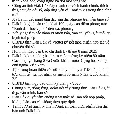
triển khoa học, công nghệ và đổi mới sáng tạo
Công an tỉnh Đắk Lắk đẩy mạnh cải cách hành chính, thích
ứng chuyển đổi số, đáp ứng yêu cầu nhiệm vụ trong tình hình
mới
Xã Ea Knuếc nâng tầm đặc sản địa phương trên nền tảng số
Đắk Lắk tập huấn triển khai 100 ngày cao điểm phong trào
"Bình dân học vụ số" đến xã, phường
Xử lý nghiêm các hành vi buôn bán, vận chuyển, giết mổ lợn
bệnh trái phép
UBND tỉnh Đắk Lắk và Viettel ký kết thỏa thuận hợp tác về
chuyển đổi số
Hội nghị giao ban báo chí định kỳ tháng 8 năm 2025
Đắk Lắk khởi động ba dự án chào mừng kỷ niệm 80 năm
Cách mạng Tháng 8 và Quốc khánh nước Cộng hòa xã hội
chủ nghĩa Việt Nam
Tập trung hoàn thiện các nội dung tham gia Triển lãm thành
tựu kinh tế - xã hội nhân kỷ niệm 80 năm Ngày Quốc khánh
2/9
UBND tỉnh họp báo định kỳ tháng 7/2025
Chung sức, đồng lòng, đoàn kết xây dựng tỉnh Đắk Lắk giàu
đẹp, văn minh, bản sắc
Đắk Lắk quyết tâm chống khai thác hải sản bất hợp pháp,
không báo cáo và không theo quy định
Tăng cường quản lý chất lượng, an toàn thực phẩm trên địa
bàn tỉnh Đắk Lắk