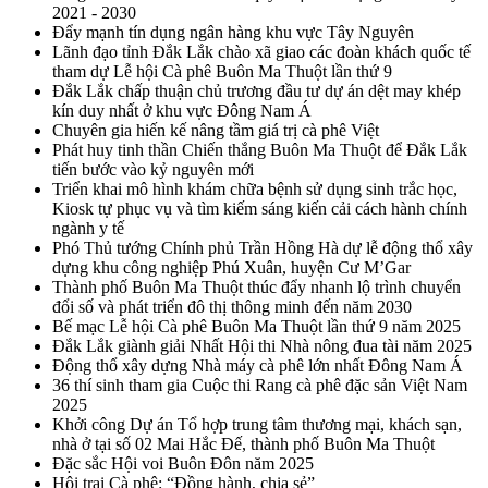
2021 - 2030
Đẩy mạnh tín dụng ngân hàng khu vực Tây Nguyên
Lãnh đạo tỉnh Đắk Lắk chào xã giao các đoàn khách quốc tế
tham dự Lễ hội Cà phê Buôn Ma Thuột lần thứ 9
Đắk Lắk chấp thuận chủ trương đầu tư dự án dệt may khép
kín duy nhất ở khu vực Đông Nam Á
Chuyên gia hiến kế nâng tầm giá trị cà phê Việt
Phát huy tinh thần Chiến thắng Buôn Ma Thuột để Đắk Lắk
tiến bước vào kỷ nguyên mới
Triển khai mô hình khám chữa bệnh sử dụng sinh trắc học,
Kiosk tự phục vụ và tìm kiếm sáng kiến cải cách hành chính
ngành y tế
Phó Thủ tướng Chính phủ Trần Hồng Hà dự lễ động thổ xây
dựng khu công nghiệp Phú Xuân, huyện Cư M’Gar
Thành phố Buôn Ma Thuột thúc đẩy nhanh lộ trình chuyển
đổi số và phát triển đô thị thông minh đến năm 2030
Bế mạc Lễ hội Cà phê Buôn Ma Thuột lần thứ 9 năm 2025
Đắk Lắk giành giải Nhất Hội thi Nhà nông đua tài năm 2025
Động thổ xây dựng Nhà máy cà phê lớn nhất Đông Nam Á
36 thí sinh tham gia Cuộc thi Rang cà phê đặc sản Việt Nam
2025
Khởi công Dự án Tổ hợp trung tâm thương mại, khách sạn,
nhà ở tại số 02 Mai Hắc Đế, thành phố Buôn Ma Thuột
Đặc sắc Hội voi Buôn Đôn năm 2025
Hội trại Cà phê: “Đồng hành, chia sẻ”