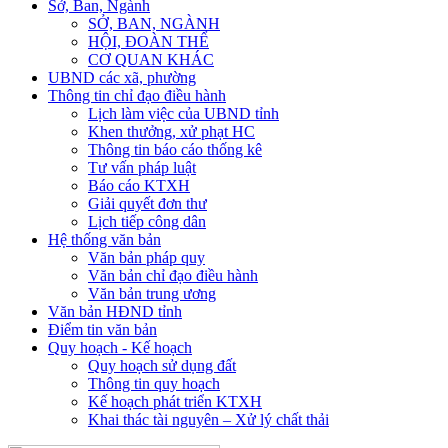
Sở, Ban, Ngành
SỞ, BAN, NGÀNH
HỘI, ĐOÀN THỂ
CƠ QUAN KHÁC
UBND các xã, phường
Thông tin chỉ đạo điều hành
Lịch làm việc của UBND tỉnh
Khen thưởng, xử phạt HC
Thông tin báo cáo thống kê
Tư vấn pháp luật
Báo cáo KTXH
Giải quyết đơn thư
Lịch tiếp công dân
Hệ thống văn bản
Văn bản pháp quy
Văn bản chỉ đạo điều hành
Văn bản trung ương
Văn bản HĐND tỉnh
Điểm tin văn bản
Quy hoạch - Kế hoạch
Quy hoạch sử dụng đất
Thông tin quy hoạch
Kế hoạch phát triển KTXH
Khai thác tài nguyên – Xử lý chất thải