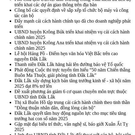
triển khai các dự án giao thông trên địa bàn
Công bố các quyết định về sắp xếp tổ chức bộ máy và công
tác cán bộ
Đẩy mạnh cải cách hành chính tạo đà cho doanh nghiệp phát
triển
UBND huyện Krông Búk triển khai nhiệm vụ cải cách hành
chính năm 2025
UBND huyện Krông Ana triển khai nhiệm vụ cải cách hành
chính năm 2025
Lễ hội Hảng Pồ - Điểm hẹn văn hóa Việt Bắc trên cao
nguyên Đắk Lắk
Thanh niên Đắk Lắk hăng hái lên đường bảo vệ Tổ quốc
Phát động Cuộc thi trực tuyến tìm hiểu “50 năm Chiến thắng
Buôn Ma Thuột, giải phóng tỉnh Đắk Lắk”
Đắk Lắk xây dựng kịch bản tăng trưởng kinh tế - xã hội năm
2025 đạt 8% trở lên
Đề xuất phương án giảm 6 cơ quan chuyên môn trực thuộc
UBND tỉnh Đắk Lắk
Thị xã Buôn Hồ tập trung cải cách hành chính theo tinh thần
"Đồng thuận nhân dân, đồng lòng cán bộ"
Đắk Lắk quyết tâm huy động nguồn lực cho mục tiêu tăng
trưởng hai con số năm 2025
Gặp mặt đại biểu trí thức, văn nghệ sĩ, báo giới Xuân Ất Tỵ
2025
Lãnh đạo UBND tỉnh Đắk Lắk đối thoại với cán bộ, hội viên,