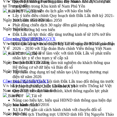
V/v "Hội chợ Thương mại hàng hóa Hồ Nam - ASEAN" tổ chức
Quyết liệt tháo gỡ vướng mắc, đẩy nhanh tiến độ các dự án
tại Trung Quốc
trọng điểm trong Khu kinh tế Nam Phú Yên
Hòn Yến phát triển du lịch gắn với bảo tồn biển
Bản PDF
Tải về
Lấy ý kiến điều chỉnh Quy hoạch tỉnh Đắk Lắk thời kỳ 2021-
Ngày ban hành:
05/10/2016
2030, tầm nhìn đến năm 2050
Phát động chiến dịch 30 ngày đêm giải phóng mặt bằng
Ngày hiệu lực:
Tuyến đường bộ ven biển
Đắk Lắk nỗ lực thúc đẩy tăng trưởng kinh tế từ 10% trở lên
Công văn 7956/UBND-KGVX
trong Quý II/2026
V/v thực hiện Công văn số 6679/BYT-BH ngày 20/9/2016 của Bộ
Đắk Lắk ký kết thỏa thuận hợp tác về chuyển đổi số giai đoạn
Y tế
2026 – 2030 với Tập đoàn Bưu chính Viễn thông Việt Nam
Thứ trưởng Bộ Y tế làm việc với tỉnh Đắk Lắk về phát triển
Bản PDF
Tải về
nhân lực y tế cho trạm y tế cấp xã
Ngày ban hành:
05/10/2016
Du lịch Đắk Lắk nâng tầm trải nghiệm du khách thông qua
Hệ thống cơ sở dữ liệu và Bản đồ số
Ngày hiệu lực:
Tập huấn ứng dụng trí tuệ nhân tạo (AI) trong thương mại
điện tử năm 2026
Công văn 7953/UBND-KT
Đoàn đại biểu Quốc hội tỉnh Đắk Lắk trao đổi thông tin trước
V/v hỗ trợ kinh phí thực hiện Chiến lược phát triển Thống kê Việt
Kỳ họp thứ nhất, Quốc hội khóa XVI
Nam năm 2016 trên địa bàn tỉnh
Quyết liệt cải cách hành chính, khơi thông nguồn lực phát
triển
Bản PDF
Tải về
Nâng cao hiệu lực, hiệu quả HĐND tỉnh thông qua hiện đại
Ngày ban hành:
05/10/2016
hóa hành chính
Xã Ea Phê gắn cải cách hành chính với chuyển đổi số
Ngày hiệu lực:
Phó Chủ tịch Thường trực UBND tỉnh Hồ Thị Nguyên Thảo