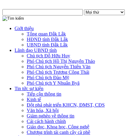
Giới thiệu
Tổng quan Đắk Lắk
HĐND tỉnh Đắk Lắk
UBND tỉnh Đắk Lắk
Lãnh đạo UBND tỉnh
Chủ tịch Đỗ Hữu Huy
Phó Chủ tịch Hồ Thị Nguyên Thảo
Phó Chủ tịch Nguyễn Thiên Văn
Phó Chủ tịch Trương Công Thái
Phó Chủ tịch Đào Mỹ
Phó Chủ tịch Y Nhuân Byă
Tin tức sự kiện
Tiếp cận thông tin
Kinh tế
Đột phá phát triển KHCN, ĐMST, CĐS
Văn hóa, Xã hội
Giảm nghèo về thông tin
Cải cách hành chính
Giáo dục, Khoa học, Công nghệ
Chương trình tái canh cây cà phê