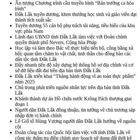
Ấn tượng Chương trình cầu truyền hình “Bản trường ca hòa
bình”
Đắk Lắk tuyên dương, khen thưởng học sinh và giáo viên đạt
thành tích xuất sắc
Tuyên dương 55 cán bộ phụ trách tài năng, tiêu biểu của khu
vực phía Nam
Lãnh đạo UBND tỉnh Đắk Lắk làm việc với Đoàn chính
quyền thành phố Nevers, Cộng hòa Pháp
Học tập và làm theo Bác về thực hiện tiến bộ, công bằng xã
hội; quan tâm chăm lo vật chất, tinh thần cho đồng bào các
dân tộc tỉnh Đắk Lắk
Đẩy nhanh tiến độ xây dựng hệ thống hồ sơ địa chính và cơ
sở dữ liệu đất đai trên địa bàn tỉnh Đắk Lắk
Đắk Lắk triển khai “Tháng hành động vì an toàn thực phẩm”
năm 2025
Chú trọng phát triển nguồn nhân lực trên địa bàn tỉnh Đắk
Lắk
Khánh thành dự án Hồ chứa nước Krông Pách thượng giai
đoạn 1
Người dân Đắk Lắk đồng thuận, tin tưởng về chủ trương sáp
nhập đơn vị hành chính
Lễ Giỗ tổ Hùng Vương người dân Đắk Lắk hướng về nguồn
cội
Đoàn công tác của Quốc hội làm việc với tỉnh Đắk Lắk về
công tác thẩm tra điều chỉnh quy hoạch sử dụng đất thời kỳ