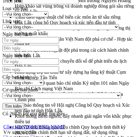
Thứ trưởng Bộ Nông nghiệp và Môi trường Nguyễn Hoàng
Trích yếu
Hiệp khảo sát vùng trồng và doanh nghiệp đóng gói sầu riêng
Loại văn bản
tại Đắk Lắk
Trình diễn nghệ thuật chế biến các món ăn từ sầu riêng
Lĩnh vực
Đắk Lắk công bố Quy hoạch và xúc tiến đầu tư tỉnh
Ngành cá ngừ Đắk Lắk chủ động thích ứng để giữ vững thị
trường xuất khẩu
Ngày ban hành
Diễn đàn Kinh tế tư nhân Việt Nam đột phá cơ chế - Hợp tác
công tư
Đề án 06 tạo bước ngoặt đột phá trong cải cách hành chính
Ngày hiệu lực
tỉnh Đắk Lắk
Kết nối tour, đẩy mạnh chuyển đổi số để phát triển du lịch
Đắk Lắk
Khởi động Dự án Đầu tư xây dựng hạ tầng kỹ thuật Cụm
Cấp ban hành
công nghiệp Tân Tiến
Gặp mặt các cơ quan báo chí nhân Kỷ niệm 101 năm Ngày
Báo chí Cách mạng Việt Nam
Cơ quan ban hành
Đắk Lắk sơ kết 4 năm triển khai thực hiện Đề án 06 của
Chính phủ
Họp báo thông tin về Hội nghị Công bố Quy hoạch và Xúc
tiến đầu tư tỉnh Đắk Lắk
Có
26826
kết quả được tìm thấy
Khơi thông điểm nghẽn, đẩy nhanh giải ngân vốn khắc phục
thiên tai
Công văn 7960/UBND-NNMT
HĐND tỉnh thông qua điều chỉnh Quy hoạch tỉnh thời kỳ
V/v xem xét điều chỉnh thời hạn sử dụng đất, sử dụng rừng
2021-2030