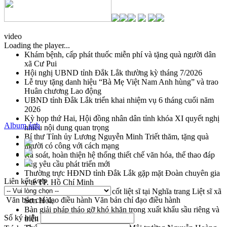
video
Loading the player...
Khám bệnh, cấp phát thuốc miễn phí và tặng quà người dân
xã Cư Pui
Hội nghị UBND tỉnh Đắk Lắk thường kỳ tháng 7/2026
Lễ truy tặng danh hiệu “Bà Mẹ Việt Nam Anh hùng” và trao
Huân chương Lao động
UBND tỉnh Đắk Lắk triển khai nhiệm vụ 6 tháng cuối năm
2026
Kỳ họp thứ Hai, Hội đồng nhân dân tỉnh khóa XI quyết nghị
Album ảnh
nhiều nội dung quan trọng
Bí thư Tỉnh ủy Lương Nguyễn Minh Triết thăm, tặng quà
người có công với cách mạng
Rà soát, hoàn thiện hệ thống thiết chế văn hóa, thể thao đáp
ứng yêu cầu phát triển mới
Thường trực HĐND tỉnh Đắk Lắk gặp mặt Đoàn chuyên gia
Liên kết web
y tế TP. Hồ Chí Minh
Lễ truy điệu và an táng hài cốt liệt sĩ tại Nghĩa trang Liệt sĩ xã
Văn bản chỉ đạo điều hành
Văn bản chỉ đạo điều hành
Sơn Hòa
Bàn giải pháp tháo gỡ khó khăn trong xuất khẩu sầu riêng và
Số ký hiệu
triển khai quy định EUDR