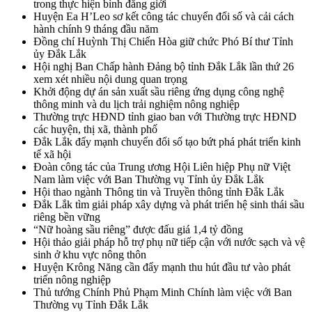
trong thực hiện bình đẳng giới
Huyện Ea H’Leo sơ kết công tác chuyển đổi số và cải cách
hành chính 9 tháng đầu năm
Đồng chí Huỳnh Thị Chiến Hòa giữ chức Phó Bí thư Tỉnh
ủy Đắk Lắk
Hội nghị Ban Chấp hành Đảng bộ tỉnh Đắk Lắk lần thứ 26
xem xét nhiều nội dung quan trọng
Khởi động dự án sản xuất sầu riêng ứng dụng công nghệ
thông minh và du lịch trải nghiệm nông nghiệp
Thường trực HĐND tỉnh giao ban với Thường trực HĐND
các huyện, thị xã, thành phố
Đắk Lắk đẩy mạnh chuyển đổi số tạo bứt phá phát triển kinh
tế xã hội
Đoàn công tác của Trung ương Hội Liên hiệp Phụ nữ Việt
Nam làm việc với Ban Thường vụ Tỉnh ủy Đắk Lắk
Hội thao ngành Thông tin và Truyền thông tỉnh Đắk Lắk
Đắk Lắk tìm giải pháp xây dựng và phát triển hệ sinh thái sầu
riêng bền vững
“Nữ hoàng sầu riêng” được đấu giá 1,4 tỷ đồng
Hội thảo giải pháp hỗ trợ phụ nữ tiếp cận với nước sạch và vệ
sinh ở khu vực nông thôn
Huyện Krông Năng cần đẩy mạnh thu hút đầu tư vào phát
triển nông nghiệp
Thủ tướng Chính Phủ Phạm Minh Chính làm việc với Ban
Thường vụ Tỉnh Đắk Lắk