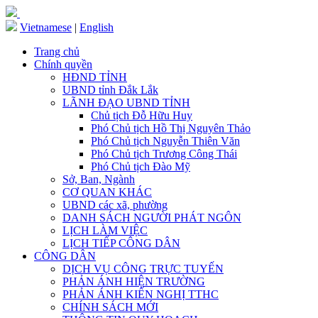
Vietnamese
|
English
Trang chủ
Chính quyền
HĐND TỈNH
UBND tỉnh Đắk Lắk
LÃNH ĐẠO UBND TỈNH
Chủ tịch Đỗ Hữu Huy
Phó Chủ tịch Hồ Thị Nguyên Thảo
Phó Chủ tịch Nguyễn Thiên Văn
Phó Chủ tịch Trương Công Thái
Phó Chủ tịch Đào Mỹ
Sở, Ban, Ngành
CƠ QUAN KHÁC
UBND các xã, phường
DANH SÁCH NGƯỜI PHÁT NGÔN
LỊCH LÀM VIỆC
LỊCH TIẾP CÔNG DÂN
CÔNG DÂN
DỊCH VỤ CÔNG TRỰC TUYẾN
PHẢN ÁNH HIỆN TRƯỜNG
PHẢN ÁNH KIẾN NGHỊ TTHC
CHÍNH SÁCH MỚI