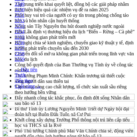
Tập trung triển khai quyết liệt, đồng bộ các giải pháp nhằm
2249
thực hiện hiệu quả các nhiệm vụ đề ra năm 2025
2250
Phát huy vai trò của người có uy tín trong phòng chống tảo
2251
hôn và hôn nhân cận huyết thống
2252
Nông sản Tây Nguyên thu hút doanh nghiệp nước ngoài
2253
Đắk Lắk định vị thương hiệu du lịch “Biển – Rừng – Cà phê”
2254
trong không gian phát triển mới
2255
Hội nghị chia sẻ kinh nghiệm, chuyển giao kỹ thuật y tế, định
2256
hướng phát triển chuyên sâu đến 2030
2257
Chuyển đổi số mở ra không gian phát triển trong lĩnh vực văn
2258
hóa, du lịch
2259
Công bố quyết định của Ban Thường vụ Tỉnh ủy về công tác
← Đầu tiên
cán bộ.
Trước
Thủ tướng Phạm Minh Chính: Khẩn trương tái thiết cuộc
Tiếp theo
sống người dân sau thiên tai
Cuối cùng →
Tập trung nâng cao chất lượng, tổ chức sản xuất sầu riêng
theo hướng bền vững
Đẩy nhanh công tác khắc phục, ổn định đời sống Nhân dân
sau bão số 13
Bí thư Tỉnh ủy Lương Nguyễn Minh Triết dự Ngày hội đại
đoàn kết tại Buôn Đăk Tuôr, xã Cư Pui
Khởi công xây dựng Trường Phổ thông nội trú liên cấp tiểu
học và THCS xã Ia Rvê
Phó Thủ tướng Chính phủ Mai Văn Chính chia sẻ, động viên
người dân chịu ảnh hưởng nặng từ bão số 13