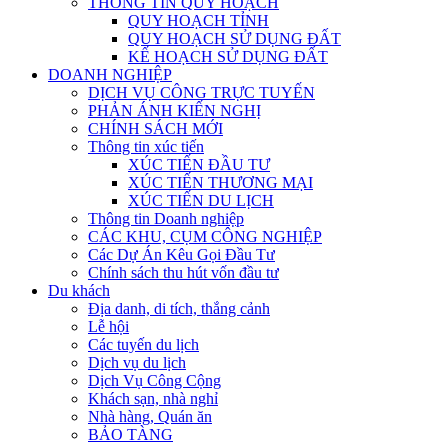
THÔNG TIN QUY HOẠCH
QUY HOẠCH TỈNH
QUY HOẠCH SỬ DỤNG ĐẤT
KẾ HOẠCH SỬ DỤNG ĐẤT
DOANH NGHIỆP
DỊCH VỤ CÔNG TRỰC TUYẾN
PHẢN ÁNH KIẾN NGHỊ
CHÍNH SÁCH MỚI
Thông tin xúc tiến
XÚC TIẾN ĐẦU TƯ
XÚC TIẾN THƯƠNG MẠI
XÚC TIẾN DU LỊCH
Thông tin Doanh nghiệp
CÁC KHU, CỤM CÔNG NGHIỆP
Các Dự Án Kêu Gọi Đầu Tư
Chính sách thu hút vốn đầu tư
Du khách
Địa danh, di tích, thắng cảnh
Lễ hội
Các tuyến du lịch
Dịch vụ du lịch
Dịch Vụ Công Cộng
Khách sạn, nhà nghỉ
Nhà hàng, Quán ăn
BẢO TÀNG