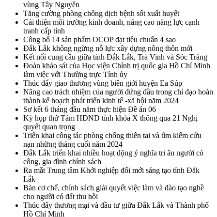
vùng Tây Nguyên
Tăng cường phòng chống dịch bệnh sốt xuất huyết
Cải thiện môi trường kinh doanh, nâng cao năng lực cạnh
tranh cấp tỉnh
Công bố 14 sản phẩm OCOP đạt tiêu chuẩn 4 sao
Đắk Lắk không ngừng nỗ lực xây dựng nông thôn mới
Kết nối cung cầu giữa tỉnh Đắk Lắk, Trà Vinh và Sóc Trăng
Đoàn khảo sát của Học viện Chính trị quốc gia Hồ Chí Minh
làm việc với Thường trực Tỉnh ủy
Thúc đẩy giao thương vùng biên giới huyện Ea Súp
Nâng cao trách nhiệm của người đứng đầu trong chỉ đạo hoàn
thành kế hoạch phát triển kinh tế -xã hội năm 2024
Sơ kết 6 tháng đầu năm thực hiện Đề án 06
Kỳ họp thứ Tám HĐND tỉnh khóa X thông qua 21 Nghị
quyết quan trọng
Triển khai công tác phòng chống thiên tai và tìm kiếm cứu
nạn những tháng cuối năm 2024
Đắk Lắk triển khai nhiều hoạt động ý nghĩa tri ân người có
công, gia đình chính sách
Ra mắt Trung tâm Khởi nghiệp đổi mới sáng tạo tỉnh Đắk
Lắk
Bàn cơ chế, chính sách giải quyết việc làm và đào tạo nghề
cho người có đất thu hồi
Thúc đẩy thương mại và đầu tư giữa Đắk Lắk và Thành phố
Hồ Chí Minh