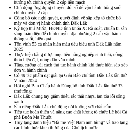
hướng tới chính quyền 2 cấp liền mạch
Chủ động ứng dụng chuyển đổi số để vận hành thông suốt
chính quyền 2 cấp
Công bố các nghị quyết, quyết định về sắp xếp tổ chức bộ
máy và đơn vị hành chính tỉnh Đắk Lắk
Kỳ họp thứ Mười, HĐND tỉnh khóa X: Rà soát, chuẩn bị sẵn
sàng toàn diện để chính quyền địa phương 2 cấp vận hành
thông suốt, hiệu quả
Tôn vinh 53 cá nhân hiến máu tiêu biểu tỉnh Đắk Lắk năm
2025
Thực hiện bằng được mục tiêu nông nghiệp sinh thái, nông
thôn hiện đại, nông dân văn minh
Tăng cường cải cách thủ tục hành chính khi thực hiện sắp xếp
đơn vị hành chính
Có 49 tác phẩm đạt giải tại Giải Báo chí tỉnh Đắk Lắk lần thứ
V năm 2024
Hội nghị Ban Chấp hành Đảng bộ tỉnh Đắk Lắk lần thứ 33
(mở rộng)
Đắk Lắk chung tay giảm thiểu rác thải nhựa, lan tỏa lối sống
xanh
Sầu riêng Đắk Lắk chủ động nói không với chất cấm
Tiếp tục hoàn thiện và nâng cao chất lượng tổ chức Lễ hội Cà
phê Buôn Ma Thuột
Truy tặng danh hiệu “Bà mẹ Việt Nam anh hùng” và trao tặng
các hình thức khen thưởng của Chủ tịch nước