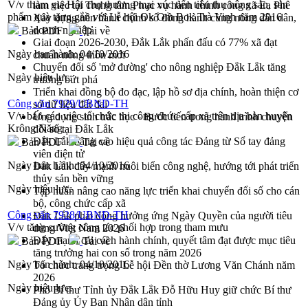
V/v tham gia Hội chợ thương mại xúc tiến tiêu thụ nông sản, sản
làm việc tại Trung tâm Phục vụ hành chính công xã Ea Phê
phẩm quà tặng gắn với Lễ hội Ok Om Bok Trà Vinh năm 2016
Xây dựng nền hành chính số đồng hành cùng nông dân dân,
doanh nghiệp
Bản PDF
Tải về
Giai đoạn 2026-2030, Đắk Lắk phấn đấu có 77% xã đạt
Ngày ban hành:
04/10/2016
chuẩn nông thôn mới
Chuyển đổi số 'mở đường' cho nông nghiệp Đắk Lắk tăng
Ngày hiệu lực:
trưởng bứt phá
Triển khai đồng bộ đo đạc, lập hồ sơ địa chính, hoàn thiện cơ
Công văn 7929/UBND-TH
sở dữ liệu đất đai
V/v báo cáo việc tổ chức thi công chức cấp xã trên địa bàn huyện
Ứng dụng sinh trắc học - Bước tiến trong hành trình chuyển
Krông Năng
đổi số tại Đắk Lắk
Đắk Lắk nâng cao hiệu quả công tác Đảng từ Sổ tay đảng
Bản PDF
Tải về
viên điện tử
Ngày ban hành:
04/10/2016
Đắk Lắk đẩy mạnh nuôi biển công nghệ, hướng tới phát triển
thủy sản bền vững
Ngày hiệu lực:
Tập huấn nâng cao năng lực triển khai chuyển đổi số cho cán
bộ, công chức cấp xã
Công văn 7928/UBND-TH
Đắk Lắk phát động hưởng ứng Ngày Quyền của người tiêu
V/v tăng cường công tác phối hợp trong tham mưu
dùng Việt Nam 2026
Đẩy mạnh cải cách hành chính, quyết tâm đạt được mục tiêu
Bản PDF
Tải về
tăng trưởng hai con số trong năm 2026
Ngày ban hành:
04/10/2016
Tổ chức trang trọng Lễ hội Đền thờ Lương Văn Chánh năm
2026
Ngày hiệu lực:
Phó Bí thư Tỉnh ủy Đắk Lắk Đỗ Hữu Huy giữ chức Bí thư
Đảng ủy Ủy Ban Nhân dân tỉnh