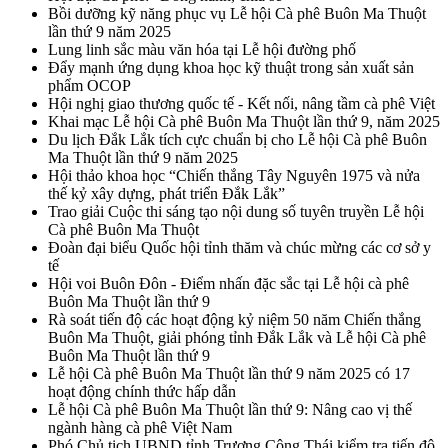
Bồi dưỡng kỹ năng phục vụ Lễ hội Cà phê Buôn Ma Thuột
lần thứ 9 năm 2025
Lung linh sắc màu văn hóa tại Lễ hội đường phố
Đẩy mạnh ứng dụng khoa học kỹ thuật trong sản xuất sản
phẩm OCOP
Hội nghị giao thương quốc tế - Kết nối, nâng tầm cà phê Việt
Khai mạc Lễ hội Cà phê Buôn Ma Thuột lần thứ 9, năm 2025
Du lịch Đắk Lắk tích cực chuẩn bị cho Lễ hội Cà phê Buôn
Ma Thuột lần thứ 9 năm 2025
Hội thảo khoa học “Chiến thắng Tây Nguyên 1975 và nửa
thế kỷ xây dựng, phát triển Đắk Lắk”
Trao giải Cuộc thi sáng tạo nội dung số tuyên truyền Lễ hội
Cà phê Buôn Ma Thuột
Đoàn đại biểu Quốc hội tỉnh thăm và chúc mừng các cơ sở y
tế
Hội voi Buôn Đôn - Điểm nhấn đặc sắc tại Lễ hội cà phê
Buôn Ma Thuột lần thứ 9
Rà soát tiến độ các hoạt động kỷ niệm 50 năm Chiến thắng
Buôn Ma Thuột, giải phóng tỉnh Đắk Lắk và Lễ hội Cà phê
Buôn Ma Thuột lần thứ 9
Lễ hội Cà phê Buôn Ma Thuột lần thứ 9 năm 2025 có 17
hoạt động chính thức hấp dẫn
Lễ hội Cà phê Buôn Ma Thuột lần thứ 9: Nâng cao vị thế
ngành hàng cà phê Việt Nam
Phó Chủ tịch UBND tỉnh Trương Công Thái kiểm tra tiến độ