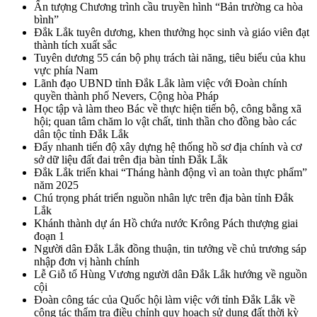
Ấn tượng Chương trình cầu truyền hình “Bản trường ca hòa
bình”
Đắk Lắk tuyên dương, khen thưởng học sinh và giáo viên đạt
thành tích xuất sắc
Tuyên dương 55 cán bộ phụ trách tài năng, tiêu biểu của khu
vực phía Nam
Lãnh đạo UBND tỉnh Đắk Lắk làm việc với Đoàn chính
quyền thành phố Nevers, Cộng hòa Pháp
Học tập và làm theo Bác về thực hiện tiến bộ, công bằng xã
hội; quan tâm chăm lo vật chất, tinh thần cho đồng bào các
dân tộc tỉnh Đắk Lắk
Đẩy nhanh tiến độ xây dựng hệ thống hồ sơ địa chính và cơ
sở dữ liệu đất đai trên địa bàn tỉnh Đắk Lắk
Đắk Lắk triển khai “Tháng hành động vì an toàn thực phẩm”
năm 2025
Chú trọng phát triển nguồn nhân lực trên địa bàn tỉnh Đắk
Lắk
Khánh thành dự án Hồ chứa nước Krông Pách thượng giai
đoạn 1
Người dân Đắk Lắk đồng thuận, tin tưởng về chủ trương sáp
nhập đơn vị hành chính
Lễ Giỗ tổ Hùng Vương người dân Đắk Lắk hướng về nguồn
cội
Đoàn công tác của Quốc hội làm việc với tỉnh Đắk Lắk về
công tác thẩm tra điều chỉnh quy hoạch sử dụng đất thời kỳ