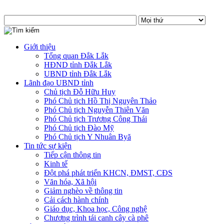
Giới thiệu
Tổng quan Đắk Lắk
HĐND tỉnh Đắk Lắk
UBND tỉnh Đắk Lắk
Lãnh đạo UBND tỉnh
Chủ tịch Đỗ Hữu Huy
Phó Chủ tịch Hồ Thị Nguyên Thảo
Phó Chủ tịch Nguyễn Thiên Văn
Phó Chủ tịch Trương Công Thái
Phó Chủ tịch Đào Mỹ
Phó Chủ tịch Y Nhuân Byă
Tin tức sự kiện
Tiếp cận thông tin
Kinh tế
Đột phá phát triển KHCN, ĐMST, CĐS
Văn hóa, Xã hội
Giảm nghèo về thông tin
Cải cách hành chính
Giáo dục, Khoa học, Công nghệ
Chương trình tái canh cây cà phê