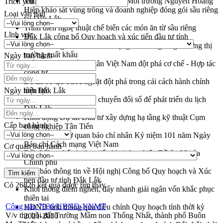
Thứ trưởng Bộ Nông nghiệp và Môi trường Nguyễn Hoàng
Trích yếu
Hiệp khảo sát vùng trồng và doanh nghiệp đóng gói sầu riêng
Loại văn bản
tại Đắk Lắk
Trình diễn nghệ thuật chế biến các món ăn từ sầu riêng
Lĩnh vực
Đắk Lắk công bố Quy hoạch và xúc tiến đầu tư tỉnh
Ngành cá ngừ Đắk Lắk chủ động thích ứng để giữ vững thị
trường xuất khẩu
Ngày ban hành
Diễn đàn Kinh tế tư nhân Việt Nam đột phá cơ chế - Hợp tác
công tư
Đề án 06 tạo bước ngoặt đột phá trong cải cách hành chính
Ngày hiệu lực
tỉnh Đắk Lắk
Kết nối tour, đẩy mạnh chuyển đổi số để phát triển du lịch
Đắk Lắk
Khởi động Dự án Đầu tư xây dựng hạ tầng kỹ thuật Cụm
Cấp ban hành
công nghiệp Tân Tiến
Gặp mặt các cơ quan báo chí nhân Kỷ niệm 101 năm Ngày
Báo chí Cách mạng Việt Nam
Cơ quan ban hành
Đắk Lắk sơ kết 4 năm triển khai thực hiện Đề án 06 của
Chính phủ
Họp báo thông tin về Hội nghị Công bố Quy hoạch và Xúc
tiến đầu tư tỉnh Đắk Lắk
Có
26826
kết quả được tìm thấy
Khơi thông điểm nghẽn, đẩy nhanh giải ngân vốn khắc phục
thiên tai
Công văn 7936/UBND-NNMT
HĐND tỉnh thông qua điều chỉnh Quy hoạch tỉnh thời kỳ
V/v thu hồi đất Trường Mầm non Thống Nhất, thành phố Buôn
2021-2030