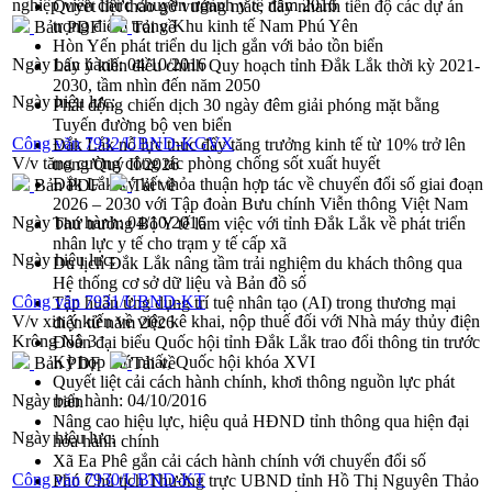
nghiệp viên chức chuyên ngành y tế năm 2016
Quyết liệt tháo gỡ vướng mắc, đẩy nhanh tiến độ các dự án
trọng điểm trong Khu kinh tế Nam Phú Yên
Bản PDF
Tải về
Hòn Yến phát triển du lịch gắn với bảo tồn biển
Ngày ban hành:
04/10/2016
Lấy ý kiến điều chỉnh Quy hoạch tỉnh Đắk Lắk thời kỳ 2021-
2030, tầm nhìn đến năm 2050
Ngày hiệu lực:
Phát động chiến dịch 30 ngày đêm giải phóng mặt bằng
Tuyến đường bộ ven biển
Công văn 7932/UBND-KGVX
Đắk Lắk nỗ lực thúc đẩy tăng trưởng kinh tế từ 10% trở lên
V/v tăng cường công tác phòng chống sốt xuất huyết
trong Quý II/2026
Đắk Lắk ký kết thỏa thuận hợp tác về chuyển đổi số giai đoạn
Bản PDF
Tải về
2026 – 2030 với Tập đoàn Bưu chính Viễn thông Việt Nam
Ngày ban hành:
04/10/2016
Thứ trưởng Bộ Y tế làm việc với tỉnh Đắk Lắk về phát triển
nhân lực y tế cho trạm y tế cấp xã
Ngày hiệu lực:
Du lịch Đắk Lắk nâng tầm trải nghiệm du khách thông qua
Hệ thống cơ sở dữ liệu và Bản đồ số
Công văn 7931/UBND-KT
Tập huấn ứng dụng trí tuệ nhân tạo (AI) trong thương mại
V/v xin ý kiến về việc kê khai, nộp thuế đối với Nhà máy thủy điện
điện tử năm 2026
Krông Nô 3
Đoàn đại biểu Quốc hội tỉnh Đắk Lắk trao đổi thông tin trước
Kỳ họp thứ nhất, Quốc hội khóa XVI
Bản PDF
Tải về
Quyết liệt cải cách hành chính, khơi thông nguồn lực phát
Ngày ban hành:
04/10/2016
triển
Nâng cao hiệu lực, hiệu quả HĐND tỉnh thông qua hiện đại
Ngày hiệu lực:
hóa hành chính
Xã Ea Phê gắn cải cách hành chính với chuyển đổi số
Công văn 7930/UBND-KT
Phó Chủ tịch Thường trực UBND tỉnh Hồ Thị Nguyên Thảo