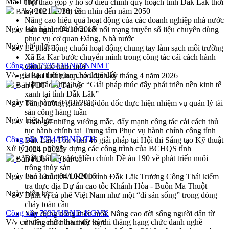
Ma Thuột
Hội thảo góp ý hồ sơ điều chỉnh quy hoạch tỉnh Đắk Lắk thời
kỳ 2021-2030, tầm nhìn đến năm 2050
Bản PDF
Tải về
Nâng cao hiệu quả hoạt động của các doanh nghiệp nhà nước
Ngày ban hành:
04/10/2016
Hội nghị triển khai kết nối mạng truyền số liệu chuyên dùng
phục vụ cơ quan Đảng, Nhà nước
Ngày hiệu lực:
Lễ phát động chuỗi hoạt động chung tay làm sạch môi trường
Xã Ea Kar bước chuyển mình trong công tác cải cách hành
Công văn 7935/UBND-NNMT
chính mô hình mới
V/v gia hạn thời gian cho thuê đất
UBND tỉnh họp báo định kỳ tháng 4 năm 2026
Hội thảo khoa học “Giải pháp thúc đẩy phát triển nền kinh tế
Bản PDF
Tải về
xanh tại tỉnh Đắk Lắk”
Ngày ban hành:
04/10/2016
Tăng cường giám sát, đôn đốc thực hiện nhiệm vụ quản lý tài
sản công hàng tuần
Ngày hiệu lực:
Tháo gỡ những vướng mắc, đẩy mạnh công tác cải cách thủ
tục hành chính tại Trung tâm Phục vụ hành chính công tỉnh
Công văn 7934/UBND-TH
Đắk Lắk: Tôn vinh 46 giải pháp tại Hội thi Sáng tạo Kỹ thuật
Xử lý kinh phí xây dựng các công trình của BCHQS tỉnh
2024 - 2025
Đắk Lắk rà soát, điều chỉnh Đề án 190 về phát triển nuôi
Bản PDF
Tải về
trồng thủy sản
Ngày ban hành:
04/10/2016
Phó Chủ tịch UBND tỉnh Đắk Lắk Trương Công Thái kiểm
tra thực địa Dự án cao tốc Khánh Hòa - Buôn Ma Thuột
Ngày hiệu lực:
Định vị cà phê Việt Nam như một “di sản sống” trong dòng
chảy toàn cầu
Công văn 7933/UBND-KGVX
Xây dựng nông thôn mới: Nâng cao đời sống người dân từ
V/v cử viên chức tham dự kỳ thi thăng hạng chức danh nghề
những mô hình thiết thực