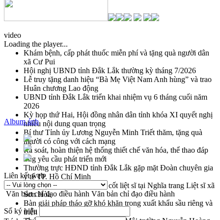
video
Loading the player...
Khám bệnh, cấp phát thuốc miễn phí và tặng quà người dân
xã Cư Pui
Hội nghị UBND tỉnh Đắk Lắk thường kỳ tháng 7/2026
Lễ truy tặng danh hiệu “Bà Mẹ Việt Nam Anh hùng” và trao
Huân chương Lao động
UBND tỉnh Đắk Lắk triển khai nhiệm vụ 6 tháng cuối năm
2026
Kỳ họp thứ Hai, Hội đồng nhân dân tỉnh khóa XI quyết nghị
Album ảnh
nhiều nội dung quan trọng
Bí thư Tỉnh ủy Lương Nguyễn Minh Triết thăm, tặng quà
người có công với cách mạng
Rà soát, hoàn thiện hệ thống thiết chế văn hóa, thể thao đáp
ứng yêu cầu phát triển mới
Thường trực HĐND tỉnh Đắk Lắk gặp mặt Đoàn chuyên gia
Liên kết web
y tế TP. Hồ Chí Minh
Lễ truy điệu và an táng hài cốt liệt sĩ tại Nghĩa trang Liệt sĩ xã
Văn bản chỉ đạo điều hành
Văn bản chỉ đạo điều hành
Sơn Hòa
Bàn giải pháp tháo gỡ khó khăn trong xuất khẩu sầu riêng và
Số ký hiệu
triển khai quy định EUDR