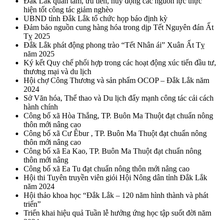
Đắk Lắk quan tâm, ưu tiên, huy động các nguồn lực thực
hiện tốt công tác giảm nghèo
UBND tỉnh Đắk Lắk tổ chức họp báo định kỳ
Đảm bảo nguồn cung hàng hóa trong dịp Tết Nguyên đán Ất
Tỵ 2025
Đắk Lắk phát động phong trào “Tết Nhân ái” Xuân Ất Tỵ
năm 2025
Ký kết Quy chế phối hợp trong các hoạt động xúc tiến đầu tư,
thương mại và du lịch
Hội chợ Công Thương và sản phẩm OCOP – Đắk Lắk năm
2024
Sở Văn hóa, Thể thao và Du lịch đẩy mạnh công tác cải cách
hành chính
Công bố xã Hòa Thắng, TP. Buôn Ma Thuột đạt chuẩn nông
thôn mới nâng cao
Công bố xã Cư Êbur , TP. Buôn Ma Thuột đạt chuẩn nông
thôn mới nâng cao
Công bố xã Ea Kao, TP. Buôn Ma Thuột đạt chuẩn nông
thôn mới nâng
Công bố xã Ea Tu đạt chuẩn nông thôn mới nâng cao
Hội thi Tuyên truyền viên giỏi Hội Nông dân tỉnh Đắk Lắk
năm 2024
Hội thảo khoa học “Đắk Lắk – 120 năm hình thành và phát
triển”
Triển khai hiệu quả Tuần lễ hưởng ứng học tập suốt đời năm