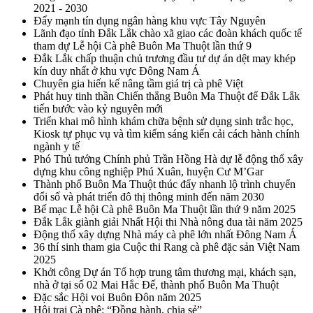
2021 - 2030
Đẩy mạnh tín dụng ngân hàng khu vực Tây Nguyên
Lãnh đạo tỉnh Đắk Lắk chào xã giao các đoàn khách quốc tế
tham dự Lễ hội Cà phê Buôn Ma Thuột lần thứ 9
Đắk Lắk chấp thuận chủ trương đầu tư dự án dệt may khép
kín duy nhất ở khu vực Đông Nam Á
Chuyên gia hiến kế nâng tầm giá trị cà phê Việt
Phát huy tinh thần Chiến thắng Buôn Ma Thuột để Đắk Lắk
tiến bước vào kỷ nguyên mới
Triển khai mô hình khám chữa bệnh sử dụng sinh trắc học,
Kiosk tự phục vụ và tìm kiếm sáng kiến cải cách hành chính
ngành y tế
Phó Thủ tướng Chính phủ Trần Hồng Hà dự lễ động thổ xây
dựng khu công nghiệp Phú Xuân, huyện Cư M’Gar
Thành phố Buôn Ma Thuột thúc đẩy nhanh lộ trình chuyển
đổi số và phát triển đô thị thông minh đến năm 2030
Bế mạc Lễ hội Cà phê Buôn Ma Thuột lần thứ 9 năm 2025
Đắk Lắk giành giải Nhất Hội thi Nhà nông đua tài năm 2025
Động thổ xây dựng Nhà máy cà phê lớn nhất Đông Nam Á
36 thí sinh tham gia Cuộc thi Rang cà phê đặc sản Việt Nam
2025
Khởi công Dự án Tổ hợp trung tâm thương mại, khách sạn,
nhà ở tại số 02 Mai Hắc Đế, thành phố Buôn Ma Thuột
Đặc sắc Hội voi Buôn Đôn năm 2025
Hội trại Cà phê: “Đồng hành, chia sẻ”