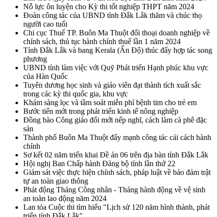
Nỗ lực ôn luyện cho Kỳ thi tốt nghiệp THPT năm 2024
Đoàn công tác của UBND tỉnh Đắk Lắk thăm và chúc thọ
người cao tuổi
Chi cục Thuế TP. Buôn Ma Thuột đối thoại doanh nghiệp về
chính sách, thủ tục hành chính thuế lần 1 năm 2024
Tỉnh Đắk Lắk và bang Kerala (Ấn Độ) thúc đẩy hợp tác song
phương
UBND tỉnh làm việc với Quỹ Phát triển Hạnh phúc khu vực
của Hàn Quốc
Tuyên dương học sinh và giáo viên đạt thành tích xuất sắc
trong các kỳ thi quốc gia, khu vực
Khám sàng lọc và tầm soát miễn phí bệnh tim cho trẻ em
Bước tiến mới trong phát triển kinh tế nông nghiệp
Đồng bào Công giáo đổi mới nếp nghĩ, cách làm cà phê đặc
sản
Thành phố Buôn Ma Thuột đẩy mạnh công tác cải cách hành
chính
Sơ kết 02 năm triển khai Đề án 06 trên địa bàn tỉnh Đắk Lắk
Hội nghị Ban Chấp hành Đảng bộ tỉnh lần thứ 22
Giám sát việc thực hiện chính sách, pháp luật về bảo đảm trật
tự an toàn giao thông
Phát động Tháng Công nhân - Tháng hành động về vệ sinh
an toàn lao động năm 2024
Lan tỏa Cuộc thi tìm hiểu "Lịch sử 120 năm hình thành, phát
triển tỉnh Đắk Lắk"