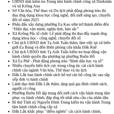
UBND tỉnh kiểm tra Trung tâm hành chính công xã Durkmăn
và xã Krông Ana
Sở Văn hóa, Thể thao và Du lịch phát động phong trào thi
đua ứng dụng khoa học công nghệ, đổi mới sáng tạo, chuyển
đổi số năm 2025
Phấn đấu xây dựng phường Ea Kao sớm trở thành điểm đến
“Hiện đại, văn minh, nghĩa tình, bản sắc”
Xã Krông Pắc tổ chức Lễ phát động thi đua đẩy mạnh ứng
dụng khoa học - công nghệ, chuyển đổi số
Chủ tịch UBND tỉnh Tạ Anh Tuấn thăm, làm việc tại xã biên
giới Ea Bung và đồn Biên phòng cửa khẩu Đắk Ruê
Chủ tịch UBND tỉnh Tạ Anh Tuấn kiểm tra hoạt động vận
hành chính quyền địa phương tại phường Buôn Hồ
Xã Ea Phê - Phát động phong trào “Bình dân học vụ số”
Nhiều chuyển biến tích cực trong công tác cải cách hành
chính của ngành Văn hóa, Thể thao và du lịch
Đắk Lắk ban hành chính sách hỗ trợ cán bộ công tác sau sắp
xếp đơn vị hành chính
Lãnh đạo tỉnh Đắk Lắk thăm, tặng quà gia đình chính sách,
người có công
Phường Buôn Hồ tập trung đổi mới cách vận hành trung tâm
phục vụ hành chính, đáp ứng tốt nhất nhu cầu của nhân dân
Bí thư Tỉnh uỷ Nguyễn Đình Trung kiểm tra vận hành Trung
tâm hành chính công cấp xã
Đắk Lắk khắc phục "điểm nghẽn" cải cách hành chính,