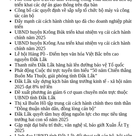
triển khai các dự án giao thông trên địa bàn
Công bố các quyết định về sắp xếp tổ chức bộ máy và công
tác cán bộ
Đẩy mạnh cải cách hành chính tạo đà cho doanh nghiệp phát
triển
UBND huyện Krông Búk triển khai nhiệm vụ cải cách hành
chính năm 2025
UBND huyện Krông Ana triển khai nhiệm vụ cải cách hành
chính năm 2025
Lễ hội Hảng Pồ - Điểm hẹn văn hóa Việt Bắc trên cao
nguyên Đắk Lắk
Thanh niên Đắk Lắk hăng hái lên đường bảo vệ Tổ quốc
Phát động Cuộc thi trực tuyến tìm hiểu “50 năm Chiến thắng
Buôn Ma Thuột, giải phóng tỉnh Đắk Lắk”
Đắk Lắk xây dựng kịch bản tăng trưởng kinh tế - xã hội năm
2025 đạt 8% trở lên
Đề xuất phương án giảm 6 cơ quan chuyên môn trực thuộc
UBND tỉnh Đắk Lắk
Thị xã Buôn Hồ tập trung cải cách hành chính theo tinh thần
"Đồng thuận nhân dân, đồng lòng cán bộ"
Đắk Lắk quyết tâm huy động nguồn lực cho mục tiêu tăng
trưởng hai con số năm 2025
Gặp mặt đại biểu trí thức, văn nghệ sĩ, báo giới Xuân Ất Tỵ
2025
Lãnh đạo UBND tỉnh Đắk Lắk đối thoại với cán bộ, hội viên,