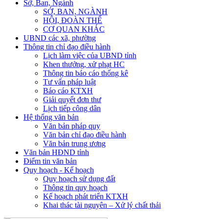
Sở, Ban, Ngành
SỞ, BAN, NGÀNH
HỘI, ĐOÀN THỂ
CƠ QUAN KHÁC
UBND các xã, phường
Thông tin chỉ đạo điều hành
Lịch làm việc của UBND tỉnh
Khen thưởng, xử phạt HC
Thông tin báo cáo thống kê
Tư vấn pháp luật
Báo cáo KTXH
Giải quyết đơn thư
Lịch tiếp công dân
Hệ thống văn bản
Văn bản pháp quy
Văn bản chỉ đạo điều hành
Văn bản trung ương
Văn bản HĐND tỉnh
Điểm tin văn bản
Quy hoạch - Kế hoạch
Quy hoạch sử dụng đất
Thông tin quy hoạch
Kế hoạch phát triển KTXH
Khai thác tài nguyên – Xử lý chất thải