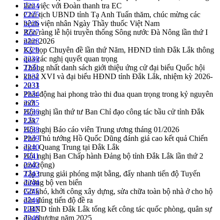
làm việc với Đoàn thanh tra EC
2224
Chủ tịch UBND tỉnh Tạ Anh Tuấn thăm, chúc mừng các
2225
bệnh viện nhân Ngày Thầy thuốc Việt Nam
2226
Rộn ràng lễ hội truyền thống Sông nước Đà Nông lần thứ I
2227
năm 2026
2228
Kỳ họp Chuyên đề lần thứ Năm, HĐND tỉnh Đắk Lắk thông
2229
qua các nghị quyết quan trọng
2230
Thống nhất danh sách giới thiệu ứng cử đại biểu Quốc hội
2231
khoá XVI và đại biểu HĐND tỉnh Đắk Lắk, nhiệm kỳ 2026-
2232
2031
2233
Phát động hai phong trào thi đua quan trọng trong kỷ nguyên
2234
mới
2235
Hội nghị lần thứ tư Ban Chỉ đạo công tác bầu cử tỉnh Đắk
2236
Lắk
2237
Hội nghị Báo cáo viên Trung ương tháng 01/2026
2238
Phó Thủ tướng Hồ Quốc Dũng đánh giá cao kết quả Chiến
2239
dịch Quang Trung tại Đắk Lắk
2240
Hội nghị Ban Chấp hành Đảng bộ tỉnh Đắk Lắk lần thứ 2
2241
(mở rộng)
2242
Tập trung giải phóng mặt bằng, đẩy nhanh tiến độ Tuyến
2243
đường bộ ven biển
2244
Gỡ khó, khởi công xây dựng, sửa chữa toàn bộ nhà ở cho hộ
2245
dân đúng tiến độ đề ra
2246
UBND tỉnh Đắk Lắk tổng kết công tác quốc phòng, quân sự
2247
địa phương năm 2025
2248