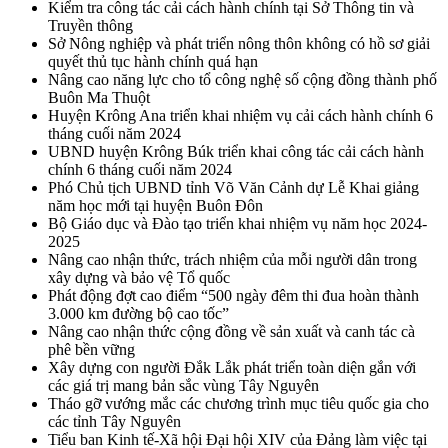
Kiểm tra công tác cải cách hành chính tại Sở Thông tin và
Truyền thông
Sở Nông nghiệp và phát triển nông thôn không có hồ sơ giải
quyết thủ tục hành chính quá hạn
Nâng cao năng lực cho tổ công nghệ số cộng đồng thành phố
Buôn Ma Thuột
Huyện Krông Ana triển khai nhiệm vụ cải cách hành chính 6
tháng cuối năm 2024
UBND huyện Krông Búk triển khai công tác cải cách hành
chính 6 tháng cuối năm 2024
Phó Chủ tịch UBND tỉnh Võ Văn Cảnh dự Lễ Khai giảng
năm học mới tại huyện Buôn Đôn
Bộ Giáo dục và Đào tạo triển khai nhiệm vụ năm học 2024-
2025
Nâng cao nhận thức, trách nhiệm của mỗi người dân trong
xây dựng và bảo vệ Tổ quốc
Phát động đợt cao điểm “500 ngày đêm thi đua hoàn thành
3.000 km đường bộ cao tốc”
Nâng cao nhận thức cộng đồng về sản xuất và canh tác cà
phê bền vững
Xây dựng con người Đắk Lắk phát triển toàn diện gắn với
các giá trị mang bản sắc vùng Tây Nguyên
Tháo gỡ vướng mắc các chương trình mục tiêu quốc gia cho
các tỉnh Tây Nguyên
Tiểu ban Kinh tế-Xã hội Đại hội XIV của Đảng làm việc tại