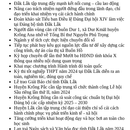
Đắk Lắk tập trung đẩy mạnh kết nối cung – cầu lao động
Nâng cao trách nhiệm người đứng đầu trong lãnh đạo, chỉ
đạo triển khai nhiệm vụ cải cách hành chính
Đoàn khảo sát Tiểu ban Điều lệ Đảng Đại hội XIV làm việc
tại Đảng bộ tỉnh Đắk Lắk
Người dân vùng căn cứ buôn Dur 1, xã Dur Kmăl huyện
Krông Ana nhớ về Tổng Bí thư Nguyễn Phú Trọng
Ngành y tế tích cực thực hiện chuyển đổi số
Tiếp tục phát huy kêu gọi nguồn lực đầu tư để xây dựng các
công trình, dự án của thị xã Buôn Hồ
Kỳ họp chuyên đề lần thứ Mười ba HĐND tỉnh khóa X
thông qua nhiều nội dung quan trọng
Khai mạc chương trình Hành trình đỏ toàn quốc
Kỳ thi tốt nghiệp THPT năm 2024 tại Đắk Lắk diễn ra an
toàn, nghiêm túc, đúng quy chế
Lễ trao Giải Báo chí tỉnh Đắk Lắk
Huyện Krông Pắc cần tập trung tổ chức thành công Lễ hội
Sầu riêng lần thứ II, năm 2024
Huyện Krông Bông cần rà soát công tác chuẩn bị Đại hội
Đảng bộ các cấp nhiệm kỳ 2025 – 2030
Huyện Lắk cần tập trung chỉ đạo cải thiện chỉ số cải cách
hành chính phục vụ phát triển kinh tế - xã hội
Tăng cường triển khai hoạt động dạy và học bơi an toàn cho
học sinh
Lan toả Ngày sách và Văn hóa đọc tỉnh Đắk Lắk năm 2024