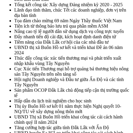
Tổng kết công tác Xây dựng Đảng nhiệm kỳ 2020 - 2025
Lãnh đạo tỉnh thăm, chúc Tết các doanh nghiệp, đơn vị trên
địa bàn tỉnh
Tọa đàm chào mừng 69 năm Ngày Thầy thuốc Việt Nam
Tiện ích từ thông báo lưu trú qua phần mềm ASM
Nâng cao tỷ lệ người dân sử dụng dịch vụ công trực tuyến
Đẩy nhanh tiến độ cài đặt, kích hoạt định danh điện tử
Tiềm năng của Đắk Lắk cơ hội của các nhà đầu tư
UBND thị xã Buôn Hồ sơ kết và triển khai Đề án 06 năm
2024
Thúc đẩy công tác xúc tiến thương mại và phát triển xuất
nhập khẩu vùng Tây Nguyên
Cục Xúc tiến Thương mại hỗ trợ quảng bá thương hiệu nông
sản Tây Nguyên trên nền tảng số
Hội nghị Doanh nghiệp và Đầu tư giữa Ấn Độ và các tỉnh
Tây Nguyên
Sản phẩm OCOP Đắk Lắk chủ động tiếp cận thị trường quốc
tế
Hấp dẫn du lịch trải nghiệm cho học sinh
Thị ủy Buôn Hồ sơ kết 01 năm thực hiện Nghị quyết 10-
NQ/TU về xây dựng nông thôn mới
UBND Thị xã Buôn Hồ triển khai công tác cải cách hành
chính quý II năm 2024
Tăng cường hợp tác giữa tỉnh Đắk Lắk với Ấn Độ
UBND huyện Ea H’Leo triển khai công tác cải cách hành