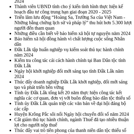
2024
Thành viên UBND tỉnh cho ý kiến tình hình thực hiện kế
hoạch đầu tư công trung hạn giai đoạn 2020 - 2025
Triển lãm lưu động “Hoàng Sa, Trường Sa của Việt Nam -
Những bằng chứng lịch sử và pháp lý” thu hút hơn 5.300 lượt
người đến tham quan
Những điều cần biết về bảo hiểm xã hội tự nguyện năm 2024
Bảo hiểm xã hội đồng hành vì chất lượng cuộc sống Nhân
dân
Đắk Lắk tập huấn nghiệp vụ kiểm soát thủ tục hành chính
năm 2024
Kiểm tra công tác cải cách hành chính tại Ban Dân tộc tỉnh
Đắk Lắk
Ngày hội khởi nghiệp đổi mới sáng tạo tỉnh Đắk Lắk năm
2024
Thúc đẩy doanh nghiệp Đắk Lắk khởi nghiệp, đổi mới sáng
tạo và phát triển bền vững
Tỉnh ủy Đắk Lắk tổng kết 20 năm thực hiện công tác kết
nghĩa các cơ quan, đơn vị với buôn đồng bào dân tộc thiểu số
Tỉnh ủy Đắk Lắk quán triệt các văn bản về đại hội đảng bộ
các cấp
Huyện Krông Pắc sôi nổi Ngày hội chuyển đổi số năm 2024
Cắt giảm thủ tục hành chính, ngành Thuế đã tạo nhiều thuận
lợi cho người nộp thuế
Thúc đẩy vai trò tiên phong của thanh niên dân tộc thiểu số