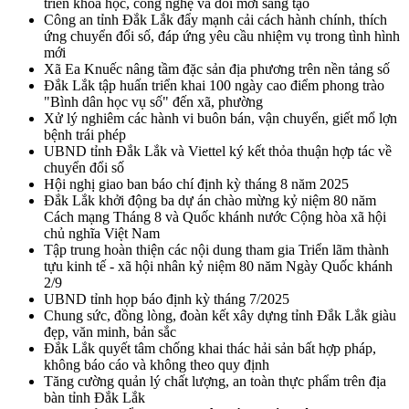
triển khoa học, công nghệ và đổi mới sáng tạo
Công an tỉnh Đắk Lắk đẩy mạnh cải cách hành chính, thích
ứng chuyển đổi số, đáp ứng yêu cầu nhiệm vụ trong tình hình
mới
Xã Ea Knuếc nâng tầm đặc sản địa phương trên nền tảng số
Đắk Lắk tập huấn triển khai 100 ngày cao điểm phong trào
"Bình dân học vụ số" đến xã, phường
Xử lý nghiêm các hành vi buôn bán, vận chuyển, giết mổ lợn
bệnh trái phép
UBND tỉnh Đắk Lắk và Viettel ký kết thỏa thuận hợp tác về
chuyển đổi số
Hội nghị giao ban báo chí định kỳ tháng 8 năm 2025
Đắk Lắk khởi động ba dự án chào mừng kỷ niệm 80 năm
Cách mạng Tháng 8 và Quốc khánh nước Cộng hòa xã hội
chủ nghĩa Việt Nam
Tập trung hoàn thiện các nội dung tham gia Triển lãm thành
tựu kinh tế - xã hội nhân kỷ niệm 80 năm Ngày Quốc khánh
2/9
UBND tỉnh họp báo định kỳ tháng 7/2025
Chung sức, đồng lòng, đoàn kết xây dựng tỉnh Đắk Lắk giàu
đẹp, văn minh, bản sắc
Đắk Lắk quyết tâm chống khai thác hải sản bất hợp pháp,
không báo cáo và không theo quy định
Tăng cường quản lý chất lượng, an toàn thực phẩm trên địa
bàn tỉnh Đắk Lắk