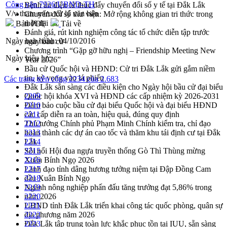
Công văn 7926/UBND-TH
Bệnh án điện tử thúc đẩy chuyển đổi số y tế tại Đắk Lắk
V/v tham mưu xử lý văn bản
Chuyển đổi số thư viện: Mở rộng không gian tri thức trong
thời đại số
Bản PDF
Tải về
Đánh giá, rút kinh nghiệm công tác tổ chức diễn tập trước
Ngày ban hành:
04/10/2016
ngày bầu cử
Chương trình “Gặp gỡ hữu nghị – Friendship Meeting New
Ngày hiệu lực:
Year 2026”
Bầu cử Quốc hội và HĐND: Cử tri Đắk Lắk gửi gắm niềm
tin, kỳ vọng vào lá phiếu
Các trang trên cổng 2234 của 2.683
Đắk Lắk sẵn sàng các điều kiện cho Ngày hội bầu cử đại biểu
Quốc hội khóa XVI và HĐND các cấp nhiệm kỳ 2026-2031
2209
Đảm bảo cuộc bầu cử đại biểu Quốc hội và đại biểu HĐND
2210
các cấp diễn ra an toàn, hiệu quả, đúng quy định
2211
Thủ tướng Chính phủ Phạm Minh Chính kiểm tra, chỉ đạo
2212
hoàn thành các dự án cao tốc và thăm khu tái định cư tại Đắk
2213
Lắk
2214
Sôi nổi Hội đua ngựa truyền thống Gò Thì Thùng mừng
2215
Xuân Bính Ngọ 2026
2216
Lãnh đạo tỉnh dâng hương tưởng niệm tại Đập Đồng Cam
2217
đầu Xuân Bính Ngọ
2218
Ngành nông nghiệp phấn đấu tăng trưởng đạt 5,86% trong
2219
năm 2026
2220
UBND tỉnh Đắk Lắk triển khai công tác quốc phòng, quân sự
2221
địa phương năm 2026
2222
Đắk Lắk tập trung toàn lực khắc phục tồn tại IUU, sẵn sàng
2223