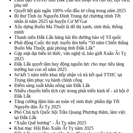
phụ nữ
Quyết liệt giải ngân 100% vốn đầu tư công trong năm 2025
Bí thư Tỉnh ủy Nguyễn Đình Trung dự chương trình Tết
nhân ái năm 2025 tại huyện Cư M’Gar
Xây dựng Buôn Ma Thuột là đô thị xanh, sinh thái, thông
minh
Thanh niên Đắk Lắk hăng hái lên đường bảo vệ Tổ quốc
Phát động Cuộc thi trực tuyến tìm hiểu “50 năm Chiến thắng
Buôn Ma Thuột, giải phóng tỉnh Đắk Lắk”
Gặp mặt đại biểu trí thức, văn nghệ sĩ, báo giới Xuân Ất Tỵ
2025
Đắk Lắk quyết tâm huy động nguồn lực cho mục tiêu tăng
trưởng hai con số năm 2025
Sơ kết 5 năm triển khai tiếp nhận và trả kết quả TTHC tại
Trung tâm phục vụ hành chính công
Điểm sáng xuất khẩu nông sản Đắk Lắk
Nhiều chuyển biến tích cực trong phát triển kinh tế - xã hội ở
Đắk Lắk
Tăng cường đảm bảo an toàn vệ sinh thực phẩm dịp Tết
Nguyên đán Ất Tỵ 2025
Phó Chủ tịch Quốc hội Trần Quang Phương thăm, làm việc
tại Đắk Lắk
"Xuân Quê hương" - Ất Tỵ năm 2025
Khai mạc Hội Báo Xuân Ất Tỵ năm 2025