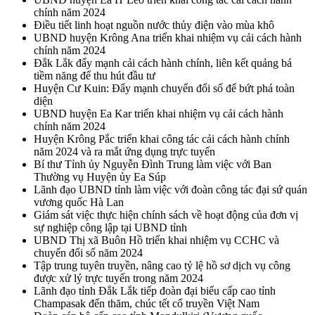
chính năm 2024
Điều tiết linh hoạt nguồn nước thủy điện vào mùa khô
UBND huyện Krông Ana triển khai nhiệm vụ cải cách hành
chính năm 2024
Đắk Lắk đẩy mạnh cải cách hành chính, liên kết quảng bá
tiềm năng để thu hút đầu tư
Huyện Cư Kuin: Đẩy mạnh chuyển đổi số để bứt phá toàn
diện
UBND huyện Ea Kar triển khai nhiệm vụ cải cách hành
chính năm 2024
Huyện Krông Pắc triển khai công tác cải cách hành chính
năm 2024 và ra mắt ứng dụng trực tuyến
Bí thư Tỉnh ủy Nguyễn Đình Trung làm việc với Ban
Thường vụ Huyện ủy Ea Súp
Lãnh đạo UBND tỉnh làm việc với đoàn công tác đại sứ quán
vương quốc Hà Lan
Giám sát việc thực hiện chính sách về hoạt động của đơn vị
sự nghiệp công lập tại UBND tỉnh
UBND Thị xã Buôn Hồ triển khai nhiệm vụ CCHC và
chuyển đổi số năm 2024
Tập trung tuyên truyền, nâng cao tỷ lệ hồ sơ dịch vụ công
được xử lý trực tuyến trong năm 2024
Lãnh đạo tỉnh Đắk Lắk tiếp đoàn đại biểu cấp cao tỉnh
Champasak đến thăm, chúc tết cổ truyền Việt Nam