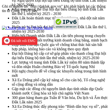
vụ Nghị quyết Đại hội đại biểu Đảng bộ tỉnh Đắk Lắk nhiệm
kỳ 2025-2030
Ghi rõ nguồn tin "http://daklak.gov.vn" khi phát hành lại các thông
Khai mạc trọng thể Đại hội đại biểu Đảng bộ tỉnh Đắk Lắk
tin từ Cổng TTĐT này
lần thứ I, nhiệm kỳ 2025 - 2030
Đắk Lắk hoàn thành mục tiêu xóa nhà tạm, nhà dột nát năm
2025
Phiên trù bị Đại hội đại biểu Đảng bộ tỉnh Đắk Lắk lần thứ I,
nhiệm kỳ 2025-2030
Hiệp hội Doanh nhân Đắk Lắk cần tiên phong trong chuyển
đổi số, kiến tạo môi trường kinh doanh công bằng, minh bạch
Đã kết nối EMC
Họp Ban Chỉ đạo Quốc gia về chống khai thác hải sản bất
hợp pháp, không báo cáo và không theo quy định
Đại hội Đảng bộ cấp cơ sở góp phần vào thanh công Đại hội
đại biểu Đảng bộ tỉnh lần thứ nhất, nhiệm kỳ 2025-2030
Lực lượng vũ trang tỉnh Đắk Lắk kỷ niệm 80 năm thành lập
và đón nhận Huân chương Bảo vệ Tổ quốc hạng Nhì
Hội nghị chuyên đề về công tác khuyến nông trong tình hình
mới
Xã Ea Drăng phổ cập kỹ năng số cho cán bộ, Tổ công nghệ
số cộng đồng và nông dân
Gặp mặt các đồng chí nguyên lãnh đạo tỉnh nhân dịp Quốc
khánh nước Cộng hòa xã hội chủ nghĩa Việt Nam
300 gian hàng tham gia Tuần lễ Văn hóa, Du lịch và Ẩm thực
Đắk Lắk năm 2025
Xã Ea Drăng thúc đẩy phong trào “Bình dân học vụ số”, phát