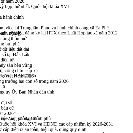
n tử năm 2026
 Kỳ họp thứ nhất, Quốc hội khóa XVI
a hành chính
 việc tại Trung tâm Phục vụ hành chính công xã Ea Phê
ện chuyển đổi, đăng ký lại HTX theo Luật Hợp tác xã năm 2012
oanh nghiệp
 nông thôn mới
ng bứt phá
 dữ liệu đất đai
i số tại Đắk Lắk
điện tử
thủy sản bền vững
bộ, công chức cấp xã
016 của UBND tỉnh
ng Việt Nam 2026
ng trưởng hai con số trong năm 2026
026
ng ủy Ủy Ban Nhân dân tỉnh
 đại số
y bầu cử
ar 2026”
6 của Văn phòng Chính phủ
kỳ vọng vào lá phiếu
ểu Quốc hội khóa XVI và HĐND các cấp nhiệm kỳ 2026-2031
cấp diễn ra an toàn, hiệu quả, đúng quy định