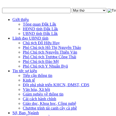
Giới thiệu
Tổng quan Đắk Lắk
HĐND tỉnh Đắk Lắk
UBND tỉnh Đắk Lắk
Lãnh đạo UBND tỉnh
Chủ tịch Đỗ Hữu Huy
Phó Chủ tịch Hồ Thị Nguyên Thảo
Phó Chủ tịch Nguyễn Thiên Văn
Phó Chủ tịch Trương Công Thái
Phó Chủ tịch Đào Mỹ
Phó Chủ tịch Y Nhuân Byă
Tin tức sự kiện
Tiếp cận thông tin
Kinh tế
Đột phá phát triển KHCN, ĐMST, CĐS
Văn hóa, Xã hội
Giảm nghèo về thông tin
Cải cách hành chính
Giáo dục, Khoa học, Công nghệ
Chương trình tái canh cây cà phê
Sở, Ban, Ngành