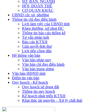
SỞ, BAN, NGÀNH
HỘI, ĐOÀN THỂ
CƠ QUAN KHÁC
UBND các xã, phường
Thông tin chỉ đạo điều hành
Lịch làm việc của UBND tỉnh
Khen thưởng, xử phạt HC
Thông tin báo cáo thống kê
Tư vấn pháp luật
Báo cáo KTXH
Giải quyết đơn thư
Lịch tiếp công dân
Hệ thống văn bản
Văn bản pháp quy
Văn bản chỉ đạo điều hành
Văn bản trung ương
Văn bản HĐND tỉnh
Điểm tin văn bản
Quy hoạch - Kế hoạch
Quy hoạch sử dụng đất
Thông tin quy hoạch
Kế hoạch phát triển KTXH
Khai thác tài nguyên – Xử lý chất thải