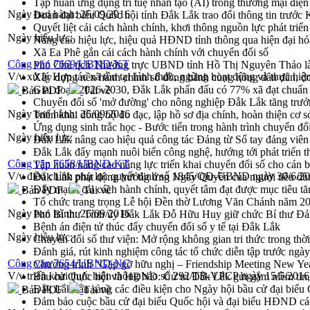
Tập huấn ứng dụng trí tuệ nhân tạo (AI) trong thương mại điệ
Ngày ban hành:
26/09/2016
Đoàn đại biểu Quốc hội tỉnh Đắk Lắk trao đổi thông tin trước
Quyết liệt cải cách hành chính, khơi thông nguồn lực phát triển
Ngày hiệu lực:
Nâng cao hiệu lực, hiệu quả HĐND tỉnh thông qua hiện đại hó
Xã Ea Phê gắn cải cách hành chính với chuyển đổi số
Công văn 7669/UBND-KT
Phó Chủ tịch Thường trực UBND tỉnh Hồ Thị Nguyên Thảo làm
V/v xử lý Hợp tác xã tồn tại hình thức, ngừng hoạt động và thực hi
Xây dựng nền hành chính số đồng hành cùng nông dân dân, d
Giai đoạn 2026-2030, Đắk Lắk phấn đấu có 77% xã đạt chuẩn
Bản PDF
Tải về
Chuyển đổi số 'mở đường' cho nông nghiệp Đắk Lắk tăng trưở
Ngày ban hành:
26/09/2016
Triển khai đồng bộ đo đạc, lập hồ sơ địa chính, hoàn thiện cơ sở
Ứng dụng sinh trắc học - Bước tiến trong hành trình chuyển đổ
Ngày hiệu lực:
Đắk Lắk nâng cao hiệu quả công tác Đảng từ Sổ tay đảng viên 
Đắk Lắk đẩy mạnh nuôi biển công nghệ, hướng tới phát triển 
Công văn 7658/UBND-KT
Tập huấn nâng cao năng lực triển khai chuyển đổi số cho cán 
V/v điều chỉnh phụ lục quyết định số 1845/QĐ-UBND ngày 30/6/2
Đắk Lắk phát động hưởng ứng Ngày Quyền của người tiêu dù
Đẩy mạnh cải cách hành chính, quyết tâm đạt được mục tiêu tă
Bản PDF
Tải về
Tổ chức trang trọng Lễ hội Đền thờ Lương Văn Chánh năm 2
Ngày ban hành:
26/09/2016
Phó Bí thư Tỉnh ủy Đắk Lắk Đỗ Hữu Huy giữ chức Bí thư Đả
Bệnh án điện tử thúc đẩy chuyển đổi số y tế tại Đắk Lắk
Ngày hiệu lực:
Chuyển đổi số thư viện: Mở rộng không gian tri thức trong thời
Đánh giá, rút kinh nghiệm công tác tổ chức diễn tập trước ngà
Công văn 7654/UBND-NC
Chương trình “Gặp gỡ hữu nghị – Friendship Meeting New Ye
V/v triển khai thực hiện thông báo số 292/TB-VPCP ngày 15/5/201
Bầu cử Quốc hội và HĐND: Cử tri Đắk Lắk gửi gắm niềm tin, 
Đắk Lắk sẵn sàng các điều kiện cho Ngày hội bầu cử đại bi
Bản PDF
Tải về
Đảm bảo cuộc bầu cử đại biểu Quốc hội và đại biểu HĐND các 