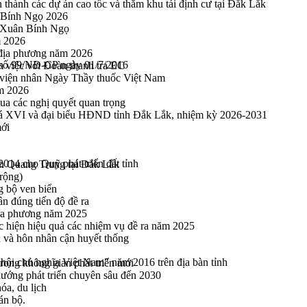
thành các dự án cao tốc và thăm khu tái định cư tại Đắk Lắk
 Bính Ngọ 2026
u Xuân Bính Ngọ
m 2026
 địa phương năm 2026
h số 99/NĐ-CP ngày 01/7/2016
m việc với Đoàn thanh tra EC
viện nhân Ngày Thầy thuốc Việt Nam
ăm 2026
a các nghị quyết quan trọng
hoá XVI và đại biểu HĐND tỉnh Đắk Lắk, nhiệm kỳ 2026-2031
mới
2014 cho Quỹ phát triển đất tỉnh
h Quang Trung tại Đắk Lắk
rộng)
g bộ ven biển
n đúng tiến độ đề ra
địa phương năm 2025
hực hiện hiệu quả các nhiệm vụ đề ra năm 2025
n và hôn nhân cận huyết thống
ội chủ nghĩa Việt Nam" năm 2016 trên địa bàn tỉnh
rong không gian phát triển mới
 hướng phát triển chuyên sâu đến 2030
óa, du lịch
án bộ.