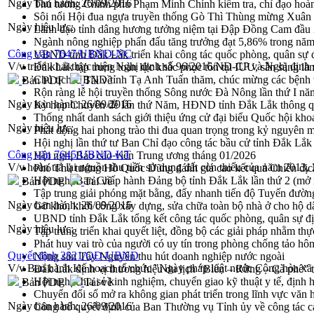
Ngày ban hành:
26/09/2016
Thủ tướng Chính phủ Phạm Minh Chính kiểm tra, chỉ đạo hoàn 
Sôi nổi Hội đua ngựa truyền thống Gò Thì Thùng mừng Xuân
Ngày hiệu lực:
Lãnh đạo tỉnh dâng hương tưởng niệm tại Đập Đồng Cam đầ
Ngành nông nghiệp phấn đấu tăng trưởng đạt 5,86% trong nă
Công văn 7647/UBND-NC
UBND tỉnh Đắk Lắk triển khai công tác quốc phòng, quân sự
V/v triển khai thực hiện Nghị định số 96/2016/NĐ-CP và Nghị địn
Đắk Lắk tập trung toàn lực khắc phục tồn tại IUU, sẵn sàng là
Chủ tịch UBND tỉnh Tạ Anh Tuấn thăm, chúc mừng các bệnh 
Bản PDF
Tải về
Rộn ràng lễ hội truyền thống Sông nước Đà Nông lần thứ I n
Ngày ban hành:
26/09/2016
Kỳ họp Chuyên đề lần thứ Năm, HĐND tỉnh Đắk Lắk thông qu
Thống nhất danh sách giới thiệu ứng cử đại biểu Quốc hội k
Ngày hiệu lực:
Phát động hai phong trào thi đua quan trọng trong kỷ nguyên 
Hội nghị lần thứ tư Ban Chỉ đạo công tác bầu cử tỉnh Đắk Lắk
Công văn 7645/UBND-KT
Hội nghị Báo cáo viên Trung ương tháng 01/2026
V/v hoàn trả lại nguồn thu tiền sử dụng đất còn thiếu của năm 2013, 
Phó Thủ tướng Hồ Quốc Dũng đánh giá cao kết quả Chiến dịc
Hội nghị Ban Chấp hành Đảng bộ tỉnh Đắk Lắk lần thứ 2 (mở 
Bản PDF
Tải về
Tập trung giải phóng mặt bằng, đẩy nhanh tiến độ Tuyến đườn
Ngày ban hành:
26/09/2016
Gỡ khó, khởi công xây dựng, sửa chữa toàn bộ nhà ở cho hộ dâ
UBND tỉnh Đắk Lắk tổng kết công tác quốc phòng, quân sự 
Ngày hiệu lực:
Tập trung triển khai quyết liệt, đồng bộ các giải pháp nhằm t
Phát huy vai trò của người có uy tín trong phòng chống tảo hô
Quyết định 2821/QĐ-UBND
Nông sản Tây Nguyên thu hút doanh nghiệp nước ngoài
V/v Ban hành Kế hoạch tổ chức "Ngày pháp luật nước Cộng hòa xã h
Đắk Lắk định vị thương hiệu du lịch “Biển – Rừng – Cà phê” t
Hội nghị chia sẻ kinh nghiệm, chuyển giao kỹ thuật y tế, định
Bản PDF
Tải về
Chuyển đổi số mở ra không gian phát triển trong lĩnh vực văn h
Ngày ban hành:
26/09/2016
Công bố quyết định của Ban Thường vụ Tỉnh ủy về công tác c