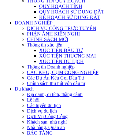
THÔNG TIN QUY HOẠCH
QUY HOẠCH TỈNH
QUY HOẠCH SỬ DỤNG ĐẤT
KẾ HOẠCH SỬ DỤNG ĐẤT
DOANH NGHIỆP
DỊCH VỤ CÔNG TRỰC TUYẾN
PHẢN ÁNH KIẾN NGHỊ
CHÍNH SÁCH MỚI
Thông tin xúc tiến
XÚC TIẾN ĐẦU TƯ
XÚC TIẾN THƯƠNG MẠI
XÚC TIẾN DU LỊCH
Thông tin Doanh nghiệp
CÁC KHU, CỤM CÔNG NGHIỆP
Các Dự Án Kêu Gọi Đầu Tư
Chính sách thu hút vốn đầu tư
Du khách
Địa danh, di tích, thắng cảnh
Lễ hội
Các tuyến du lịch
Dịch vụ du lịch
Dịch Vụ Công Cộng
Khách sạn, nhà nghỉ
Nhà hàng, Quán ăn
BẢO TÀNG