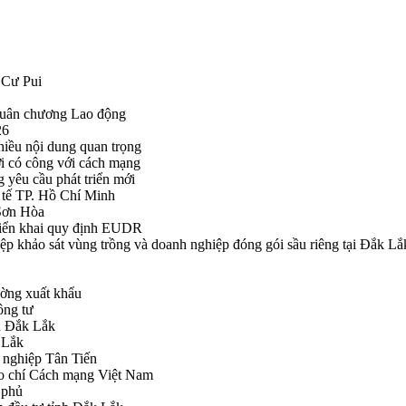
 Cư Pui
Huân chương Lao động
26
hiều nội dung quan trọng
i có công với cách mạng
g yêu cầu phát triển mới
tế TP. Hồ Chí Minh
ã Sơn Hòa
triển khai quy định EUDR
khảo sát vùng trồng và doanh nghiệp đóng gói sầu riêng tại Đắk Lắ
ường xuất khẩu
ông tư
nh Đắk Lắk
k Lắk
 nghiệp Tân Tiến
o chí Cách mạng Việt Nam
 phủ