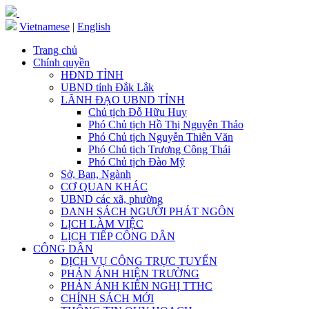
Vietnamese
|
English
Trang chủ
Chính quyền
HĐND TỈNH
UBND tỉnh Đắk Lắk
LÃNH ĐẠO UBND TỈNH
Chủ tịch Đỗ Hữu Huy
Phó Chủ tịch Hồ Thị Nguyên Thảo
Phó Chủ tịch Nguyễn Thiên Văn
Phó Chủ tịch Trương Công Thái
Phó Chủ tịch Đào Mỹ
Sở, Ban, Ngành
CƠ QUAN KHÁC
UBND các xã, phường
DANH SÁCH NGƯỜI PHÁT NGÔN
LỊCH LÀM VIỆC
LỊCH TIẾP CÔNG DÂN
CÔNG DÂN
DỊCH VỤ CÔNG TRỰC TUYẾN
PHẢN ÁNH HIỆN TRƯỜNG
PHẢN ÁNH KIẾN NGHỊ TTHC
CHÍNH SÁCH MỚI