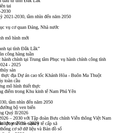
n đầu tư tỉnh Đắk Lắk
ên tai
1-2030
 kỳ 2021-2030, tầm nhìn đến năm 2050
phục vụ cơ quan Đảng, Nhà nước
ính mô hình mới
anh tại tỉnh Đắk Lắk”
sản công hàng tuần
 hành chính tại Trung tâm Phục vụ hành chính công tỉnh
2024 - 2025
 thủy sản
 thực địa Dự án cao tốc Khánh Hòa - Buôn Ma Thuột
ảy toàn cầu
ng mô hình thiết thực
rọng điểm trong Khu kinh tế Nam Phú Yên
2030, tầm nhìn đến năm 2050
 đường bộ ven biển
ong Quý II/2026
n 2026 – 2030 với Tập đoàn Bưu chính Viễn thông Việt Nam
giai đoạn 2016 - 2020
n lực y tế cho trạm y tế cấp xã
thống cơ sở dữ liệu và Bản đồ số