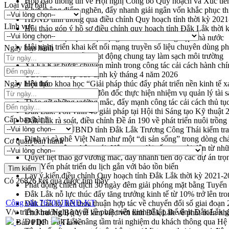
Họp báo thông tin về Hội nghị Công bố Quy hoạch và Xúc tiế
Loại văn bản
Khơi thông điểm nghẽn, đẩy nhanh giải ngân vốn khắc phục thi
HĐND tỉnh thông qua điều chỉnh Quy hoạch tỉnh thời kỳ 202
Lĩnh vực
Hội thảo góp ý hồ sơ điều chỉnh quy hoạch tỉnh Đắk Lắk thời
Nâng cao hiệu quả hoạt động của các doanh nghiệp nhà nước
Hội nghị triển khai kết nối mạng truyền số liệu chuyên dùng 
Ngày ban hành
Lễ phát động chuỗi hoạt động chung tay làm sạch môi trường
Xã Ea Kar bước chuyển mình trong công tác cải cách hành ch
UBND tỉnh họp báo định kỳ tháng 4 năm 2026
Ngày hiệu lực
Hội thảo khoa học “Giải pháp thúc đẩy phát triển nền kinh tế x
Tăng cường giám sát, đôn đốc thực hiện nhiệm vụ quản lý tài 
Tháo gỡ những vướng mắc, đẩy mạnh công tác cải cách thủ tục
Đắk Lắk: Tôn vinh 46 giải pháp tại Hội thi Sáng tạo Kỹ thuật 
Cấp ban hành
Đắk Lắk rà soát, điều chỉnh Đề án 190 về phát triển nuôi trồng
Phó Chủ tịch UBND tỉnh Đắk Lắk Trương Công Thái kiểm tra
Định vị cà phê Việt Nam như một “di sản sống” trong dòng ch
Cơ quan ban hành
Xây dựng nông thôn mới: Nâng cao đời sống người dân từ nhữ
Quyết liệt tháo gỡ vướng mắc, đẩy nhanh tiến độ các dự án t
Hòn Yến phát triển du lịch gắn với bảo tồn biển
Lấy ý kiến điều chỉnh Quy hoạch tỉnh Đắk Lắk thời kỳ 2021-
Có
26826
kết quả được tìm thấy
Phát động chiến dịch 30 ngày đêm giải phóng mặt bằng Tuyến
Đắk Lắk nỗ lực thúc đẩy tăng trưởng kinh tế từ 10% trở lên tr
Công văn 7670/UBND-KT
Đắk Lắk ký kết thỏa thuận hợp tác về chuyển đổi số giai đoạ
V/v triển khai Nghị quyết về phát triển kinh tế tập thể tỉnh Đắk Lắk 
Thứ trưởng Bộ Y tế làm việc với tỉnh Đắk Lắk về phát triển nhâ
Du lịch Đắk Lắk nâng tầm trải nghiệm du khách thông qua Hệ 
Bản PDF
Tải về