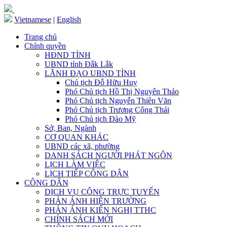
Vietnamese
|
English
Trang chủ
Chính quyền
HĐND TỈNH
UBND tỉnh Đắk Lắk
LÃNH ĐẠO UBND TỈNH
Chủ tịch Đỗ Hữu Huy
Phó Chủ tịch Hồ Thị Nguyên Thảo
Phó Chủ tịch Nguyễn Thiên Văn
Phó Chủ tịch Trương Công Thái
Phó Chủ tịch Đào Mỹ
Sở, Ban, Ngành
CƠ QUAN KHÁC
UBND các xã, phường
DANH SÁCH NGƯỜI PHÁT NGÔN
LỊCH LÀM VIỆC
LỊCH TIẾP CÔNG DÂN
CÔNG DÂN
DỊCH VỤ CÔNG TRỰC TUYẾN
PHẢN ÁNH HIỆN TRƯỜNG
PHẢN ÁNH KIẾN NGHỊ TTHC
CHÍNH SÁCH MỚI