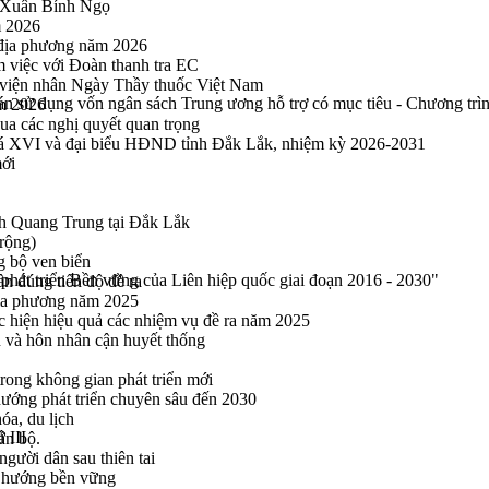
u Xuân Bính Ngọ
m 2026
 địa phương năm 2026
m việc với Đoàn thanh tra EC
viện nhân Ngày Thầy thuốc Việt Nam
án sử dụng vốn ngân sách Trung ương hỗ trợ có mục tiêu - Chương trình
ăm 2026
a các nghị quyết quan trọng
hoá XVI và đại biểu HĐND tỉnh Đắk Lắk, nhiệm kỳ 2026-2031
mới
h Quang Trung tại Đắk Lắk
rộng)
g bộ ven biển
hát triển Bền vững của Liên hiệp quốc giai đoạn 2016 - 2030"
n đúng tiến độ đề ra
địa phương năm 2025
hực hiện hiệu quả các nhiệm vụ đề ra năm 2025
n và hôn nhân cận huyết thống
rong không gian phát triển mới
 hướng phát triển chuyên sâu đến 2030
óa, du lịch
 III
án bộ.
gười dân sau thiên tai
eo hướng bền vững