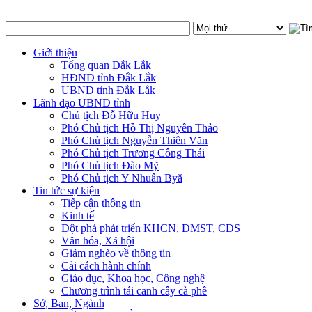
Giới thiệu
Tổng quan Đắk Lắk
HĐND tỉnh Đắk Lắk
UBND tỉnh Đắk Lắk
Lãnh đạo UBND tỉnh
Chủ tịch Đỗ Hữu Huy
Phó Chủ tịch Hồ Thị Nguyên Thảo
Phó Chủ tịch Nguyễn Thiên Văn
Phó Chủ tịch Trương Công Thái
Phó Chủ tịch Đào Mỹ
Phó Chủ tịch Y Nhuân Byă
Tin tức sự kiện
Tiếp cận thông tin
Kinh tế
Đột phá phát triển KHCN, ĐMST, CĐS
Văn hóa, Xã hội
Giảm nghèo về thông tin
Cải cách hành chính
Giáo dục, Khoa học, Công nghệ
Chương trình tái canh cây cà phê
Sở, Ban, Ngành