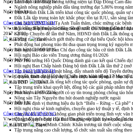
Ngày ban hành:
19/09/2016
Lãnh đạo tỉnh dâng hương tưởng niệm tại Đập Đồng Cam đầ
Ngành nông nghiệp phấn đấu tăng trưởng đạt 5,86% trong nă
Ngày hiệu lực:
UBND tỉnh Đắk Lắk triển khai công tác quốc phòng, quân sự
Đắk Lắk tập trung toàn lực khắc phục tồn tại IUU, sẵn sàng là
Công văn 7428/UBND-TH
Chủ tịch UBND tỉnh Tạ Anh Tuấn thăm, chúc mừng các bệnh 
V/v xin ý kiến chấp thuận các báo cáo đề xuất chú trương đầu tư dự 
Rộn ràng lễ hội truyền thống Sông nước Đà Nông lần thứ I n
2017 - 2020
Kỳ họp Chuyên đề lần thứ Năm, HĐND tỉnh Đắk Lắk thông qu
Thống nhất danh sách giới thiệu ứng cử đại biểu Quốc hội k
Bản PDF
Tải về
Phát động hai phong trào thi đua quan trọng trong kỷ nguyên 
Ngày ban hành:
19/09/2016
Hội nghị lần thứ tư Ban Chỉ đạo công tác bầu cử tỉnh Đắk Lắk
Hội nghị Báo cáo viên Trung ương tháng 01/2026
Ngày hiệu lực:
Phó Thủ tướng Hồ Quốc Dũng đánh giá cao kết quả Chiến dịc
Hội nghị Ban Chấp hành Đảng bộ tỉnh Đắk Lắk lần thứ 2 (mở 
Công văn 7427/UBND-TH
Tập trung giải phóng mặt bằng, đẩy nhanh tiến độ Tuyến đườn
V/v ủy quyền tham dự Hội thảo "Chiến lược hành động 17 Mục tiêu p
Gỡ khó, khởi công xây dựng, sửa chữa toàn bộ nhà ở cho hộ dâ
UBND tỉnh Đắk Lắk tổng kết công tác quốc phòng, quân sự 
Bản PDF
Tải về
Tập trung triển khai quyết liệt, đồng bộ các giải pháp nhằm t
Ngày ban hành:
19/09/2016
Phát huy vai trò của người có uy tín trong phòng chống tảo hô
Nông sản Tây Nguyên thu hút doanh nghiệp nước ngoài
Ngày hiệu lực:
Đắk Lắk định vị thương hiệu du lịch “Biển – Rừng – Cà phê” t
Hội nghị chia sẻ kinh nghiệm, chuyển giao kỹ thuật y tế, định
Công văn 7424/UBND-NC
Chuyển đổi số mở ra không gian phát triển trong lĩnh vực văn h
V/v triệu tập đội thi về dự Hội thi Hòa giải viên giỏi toàn quốc lần thứ
Công bố quyết định của Ban Thường vụ Tỉnh ủy về công tác c
Thủ tướng Phạm Minh Chính: Khẩn trương tái thiết cuộc sống n
Bản PDF
Tải về
Tập trung nâng cao chất lượng, tổ chức sản xuất sầu riêng th