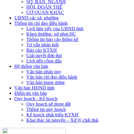
SỞ, BAN, NGÀNH
HỘI, ĐOÀN THỂ
CƠ QUAN KHÁC
UBND các xã, phường
Thông tin chỉ đạo điều hành
Lịch làm việc của UBND tỉnh
Khen thưởng, xử phạt HC
Thông tin báo cáo thống kê
Tư vấn pháp luật
Báo cáo KTXH
Giải quyết đơn thư
Lịch tiếp công dân
Hệ thống văn bản
Văn bản pháp quy
Văn bản chỉ đạo điều hành
Văn bản trung ương
Văn bản HĐND tỉnh
Điểm tin văn bản
Quy hoạch - Kế hoạch
Quy hoạch sử dụng đất
Thông tin quy hoạch
Kế hoạch phát triển KTXH
Khai thác tài nguyên – Xử lý chất thải