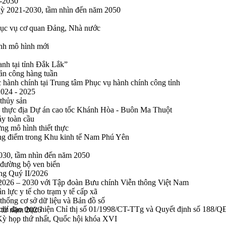
1-2030
 kỳ 2021-2030, tầm nhìn đến năm 2050
phục vụ cơ quan Đảng, Nhà nước
ính mô hình mới
anh tại tỉnh Đắk Lắk”
sản công hàng tuần
 hành chính tại Trung tâm Phục vụ hành chính công tỉnh
2024 - 2025
 thủy sản
 thực địa Dự án cao tốc Khánh Hòa - Buôn Ma Thuột
ảy toàn cầu
ng mô hình thiết thực
rọng điểm trong Khu kinh tế Nam Phú Yên
2030, tầm nhìn đến năm 2050
 đường bộ ven biển
ong Quý II/2026
n 2026 – 2030 với Tập đoàn Bưu chính Viễn thông Việt Nam
n lực y tế cho trạm y tế cấp xã
thống cơ sở dữ liệu và Bản đồ số
an chỉ đạo thực hiện Chỉ thị số 01/1998/CT-TTg và Quyết định số 188
n tử năm 2026
 Kỳ họp thứ nhất, Quốc hội khóa XVI