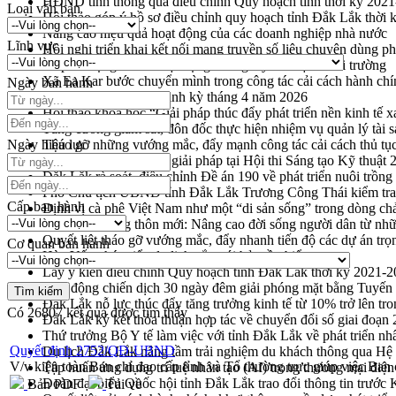
HĐND tỉnh thông qua điều chỉnh Quy hoạch tỉnh thời kỳ 202
Loại văn bản
Hội thảo góp ý hồ sơ điều chỉnh quy hoạch tỉnh Đắk Lắk thời
Nâng cao hiệu quả hoạt động của các doanh nghiệp nhà nước
Lĩnh vực
Hội nghị triển khai kết nối mạng truyền số liệu chuyên dùng 
Lễ phát động chuỗi hoạt động chung tay làm sạch môi trường
Xã Ea Kar bước chuyển mình trong công tác cải cách hành ch
Ngày ban hành
UBND tỉnh họp báo định kỳ tháng 4 năm 2026
Hội thảo khoa học “Giải pháp thúc đẩy phát triển nền kinh tế x
Tăng cường giám sát, đôn đốc thực hiện nhiệm vụ quản lý tài 
Ngày hiệu lực
Tháo gỡ những vướng mắc, đẩy mạnh công tác cải cách thủ tục
Đắk Lắk: Tôn vinh 46 giải pháp tại Hội thi Sáng tạo Kỹ thuật 
Đắk Lắk rà soát, điều chỉnh Đề án 190 về phát triển nuôi trồng
Phó Chủ tịch UBND tỉnh Đắk Lắk Trương Công Thái kiểm tra
Cấp ban hành
Định vị cà phê Việt Nam như một “di sản sống” trong dòng ch
Xây dựng nông thôn mới: Nâng cao đời sống người dân từ nhữ
Quyết liệt tháo gỡ vướng mắc, đẩy nhanh tiến độ các dự án t
Cơ quan ban hành
Hòn Yến phát triển du lịch gắn với bảo tồn biển
Lấy ý kiến điều chỉnh Quy hoạch tỉnh Đắk Lắk thời kỳ 2021-
Phát động chiến dịch 30 ngày đêm giải phóng mặt bằng Tuyến
Đắk Lắk nỗ lực thúc đẩy tăng trưởng kinh tế từ 10% trở lên tr
Có
26807
kết quả được tìm thấy
Đắk Lắk ký kết thỏa thuận hợp tác về chuyển đổi số giai đoạ
Thứ trưởng Bộ Y tế làm việc với tỉnh Đắk Lắk về phát triển nhâ
Quyết định 2752/QĐ-UBND
Du lịch Đắk Lắk nâng tầm trải nghiệm du khách thông qua Hệ 
V/v kiện toàn Ban chỉ đạo cấp tỉnh và Tổ thường trực giúp việc B
Tập huấn ứng dụng trí tuệ nhân tạo (AI) trong thương mại điệ
Đoàn đại biểu Quốc hội tỉnh Đắk Lắk trao đổi thông tin trước
Bản PDF
Tải về