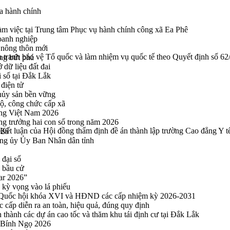
a hành chính
 việc tại Trung tâm Phục vụ hành chính công xã Ea Phê
oanh nghiệp
 nông thôn mới
hiến tranh bảo vệ Tổ quốc và làm nhiệm vụ quốc tế theo Quyết định s
ng bứt phá
 dữ liệu đất đai
i số tại Đắk Lắk
điện tử
thủy sản bền vững
bộ, công chức cấp xã
ng Việt Nam 2026
ng trưởng hai con số trong năm 2026
 Kết luận của Hội đồng thẩm định đề án thành lập trường Cao đẳng Y 
026
ng ủy Ủy Ban Nhân dân tỉnh
 đại số
y bầu cử
ar 2026”
kỳ vọng vào lá phiếu
ểu Quốc hội khóa XVI và HĐND các cấp nhiệm kỳ 2026-2031
cấp diễn ra an toàn, hiệu quả, đúng quy định
thành các dự án cao tốc và thăm khu tái định cư tại Đắk Lắk
 Bính Ngọ 2026