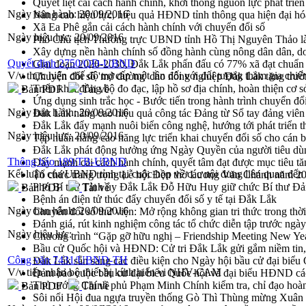
Quyết liệt cải cách hành chính, khơi thông nguồn lực phát triển
Ngày ban hành:
20/09/2016
Nâng cao hiệu lực, hiệu quả HĐND tỉnh thông qua hiện đại hó
Xã Ea Phê gắn cải cách hành chính với chuyển đổi số
Ngày hiệu lực:
20/09/2016
Phó Chủ tịch Thường trực UBND tỉnh Hồ Thị Nguyên Thảo làm
Xây dựng nền hành chính số đồng hành cùng nông dân dân, d
Quyết định 2750/QĐ-UBND
Giai đoạn 2026-2030, Đắk Lắk phấn đấu có 77% xã đạt chuẩn
V/v thực hiện chế độ trợ cấp một lần đối với đối tượng tham gia c
Chuyển đổi số 'mở đường' cho nông nghiệp Đắk Lắk tăng trưở
Triển khai đồng bộ đo đạc, lập hồ sơ địa chính, hoàn thiện cơ sở
Bản PDF
Tải về
Ứng dụng sinh trắc học - Bước tiến trong hành trình chuyển đổ
Ngày ban hành:
20/09/2016
Đắk Lắk nâng cao hiệu quả công tác Đảng từ Sổ tay đảng viên 
Đắk Lắk đẩy mạnh nuôi biển công nghệ, hướng tới phát triển 
Ngày hiệu lực:
20/09/2016
Tập huấn nâng cao năng lực triển khai chuyển đổi số cho cán 
Đắk Lắk phát động hưởng ứng Ngày Quyền của người tiêu dù
Thông báo 189/TB-UBND
Đẩy mạnh cải cách hành chính, quyết tâm đạt được mục tiêu tă
Kết luận của UBND tỉnh tại cuộc họp về các nội dung liên quan đến
Tổ chức trang trọng Lễ hội Đền thờ Lương Văn Chánh năm 2
Phó Bí thư Tỉnh ủy Đắk Lắk Đỗ Hữu Huy giữ chức Bí thư Đả
Bản PDF
Tải về
Bệnh án điện tử thúc đẩy chuyển đổi số y tế tại Đắk Lắk
Ngày ban hành:
20/09/2016
Chuyển đổi số thư viện: Mở rộng không gian tri thức trong thời
Đánh giá, rút kinh nghiệm công tác tổ chức diễn tập trước ngà
Ngày hiệu lực:
Chương trình “Gặp gỡ hữu nghị – Friendship Meeting New Ye
Bầu cử Quốc hội và HĐND: Cử tri Đắk Lắk gửi gắm niềm tin, 
Công văn 7431/UBND-TH
Đắk Lắk sẵn sàng các điều kiện cho Ngày hội bầu cử đại bi
V/v tiếp nhận bộ thiết bị kính hiển vi NHV-CAM
Đảm bảo cuộc bầu cử đại biểu Quốc hội và đại biểu HĐND các 
Thủ tướng Chính phủ Phạm Minh Chính kiểm tra, chỉ đạo hoàn 
Bản PDF
Tải về
Sôi nổi Hội đua ngựa truyền thống Gò Thì Thùng mừng Xuân