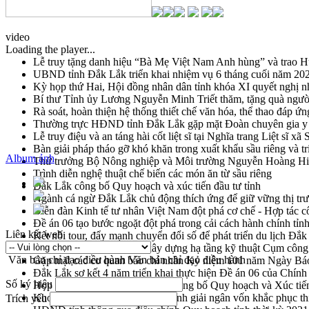
video
Loading the player...
Lễ truy tặng danh hiệu “Bà Mẹ Việt Nam Anh hùng” và trao 
UBND tỉnh Đắk Lắk triển khai nhiệm vụ 6 tháng cuối năm 20
Kỳ họp thứ Hai, Hội đồng nhân dân tỉnh khóa XI quyết nghị n
Bí thư Tỉnh ủy Lương Nguyễn Minh Triết thăm, tặng quà ngườ
Rà soát, hoàn thiện hệ thống thiết chế văn hóa, thể thao đáp ứn
Thường trực HĐND tỉnh Đắk Lắk gặp mặt Đoàn chuyên gia y 
Lễ truy điệu và an táng hài cốt liệt sĩ tại Nghĩa trang Liệt sĩ x
Bàn giải pháp tháo gỡ khó khăn trong xuất khẩu sầu riêng và 
Album ảnh
Thứ trưởng Bộ Nông nghiệp và Môi trường Nguyễn Hoàng Hiệp 
Trình diễn nghệ thuật chế biến các món ăn từ sầu riêng
Đắk Lắk công bố Quy hoạch và xúc tiến đầu tư tỉnh
Ngành cá ngừ Đắk Lắk chủ động thích ứng để giữ vững thị tr
Diễn đàn Kinh tế tư nhân Việt Nam đột phá cơ chế - Hợp tác c
Đề án 06 tạo bước ngoặt đột phá trong cải cách hành chính tỉ
Liên kết web
Kết nối tour, đẩy mạnh chuyển đổi số để phát triển du lịch Đắ
Khởi động Dự án Đầu tư xây dựng hạ tầng kỹ thuật Cụm công
Văn bản chỉ đạo điều hành
Văn bản chỉ đạo điều hành
Gặp mặt các cơ quan báo chí nhân Kỷ niệm 101 năm Ngày Bá
Đắk Lắk sơ kết 4 năm triển khai thực hiện Đề án 06 của Chính
Số ký hiệu
Họp báo thông tin về Hội nghị Công bố Quy hoạch và Xúc tiế
Khơi thông điểm nghẽn, đẩy nhanh giải ngân vốn khắc phục thi
Trích yếu