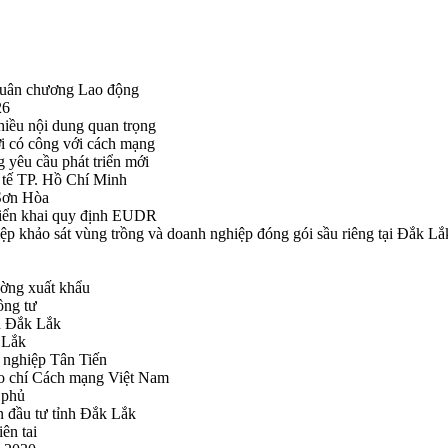
Huân chương Lao động
26
hiều nội dung quan trọng
i có công với cách mạng
g yêu cầu phát triển mới
tế TP. Hồ Chí Minh
ã Sơn Hòa
triển khai quy định EUDR
khảo sát vùng trồng và doanh nghiệp đóng gói sầu riêng tại Đắk Lắ
ường xuất khẩu
ông tư
nh Đắk Lắk
k Lắk
 nghiệp Tân Tiến
o chí Cách mạng Việt Nam
 phủ
n đầu tư tỉnh Đắk Lắk
ên tai