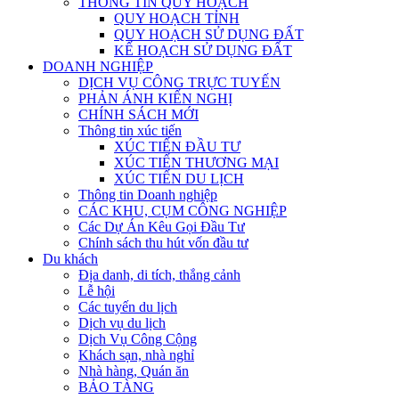
THÔNG TIN QUY HOẠCH
QUY HOẠCH TỈNH
QUY HOẠCH SỬ DỤNG ĐẤT
KẾ HOẠCH SỬ DỤNG ĐẤT
DOANH NGHIỆP
DỊCH VỤ CÔNG TRỰC TUYẾN
PHẢN ÁNH KIẾN NGHỊ
CHÍNH SÁCH MỚI
Thông tin xúc tiến
XÚC TIẾN ĐẦU TƯ
XÚC TIẾN THƯƠNG MẠI
XÚC TIẾN DU LỊCH
Thông tin Doanh nghiệp
CÁC KHU, CỤM CÔNG NGHIỆP
Các Dự Án Kêu Gọi Đầu Tư
Chính sách thu hút vốn đầu tư
Du khách
Địa danh, di tích, thắng cảnh
Lễ hội
Các tuyến du lịch
Dịch vụ du lịch
Dịch Vụ Công Cộng
Khách sạn, nhà nghỉ
Nhà hàng, Quán ăn
BẢO TÀNG