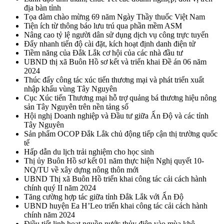
địa bàn tỉnh
Tọa đàm chào mừng 69 năm Ngày Thầy thuốc Việt Nam
Tiện ích từ thông báo lưu trú qua phần mềm ASM
Nâng cao tỷ lệ người dân sử dụng dịch vụ công trực tuyến
Đẩy nhanh tiến độ cài đặt, kích hoạt định danh điện tử
Tiềm năng của Đắk Lắk cơ hội của các nhà đầu tư
UBND thị xã Buôn Hồ sơ kết và triển khai Đề án 06 năm
2024
Thúc đẩy công tác xúc tiến thương mại và phát triển xuất
nhập khẩu vùng Tây Nguyên
Cục Xúc tiến Thương mại hỗ trợ quảng bá thương hiệu nông
sản Tây Nguyên trên nền tảng số
Hội nghị Doanh nghiệp và Đầu tư giữa Ấn Độ và các tỉnh
Tây Nguyên
Sản phẩm OCOP Đắk Lắk chủ động tiếp cận thị trường quốc
tế
Hấp dẫn du lịch trải nghiệm cho học sinh
Thị ủy Buôn Hồ sơ kết 01 năm thực hiện Nghị quyết 10-
NQ/TU về xây dựng nông thôn mới
UBND Thị xã Buôn Hồ triển khai công tác cải cách hành
chính quý II năm 2024
Tăng cường hợp tác giữa tỉnh Đắk Lắk với Ấn Độ
UBND huyện Ea H’Leo triển khai công tác cải cách hành
chính năm 2024
Điều tiết linh hoạt nguồn nước thủy điện vào mùa khô