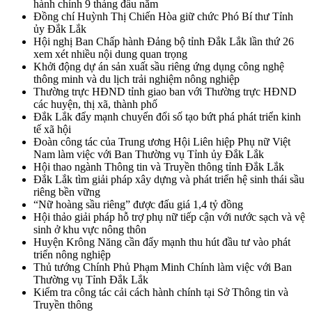
hành chính 9 tháng đầu năm
Đồng chí Huỳnh Thị Chiến Hòa giữ chức Phó Bí thư Tỉnh
ủy Đắk Lắk
Hội nghị Ban Chấp hành Đảng bộ tỉnh Đắk Lắk lần thứ 26
xem xét nhiều nội dung quan trọng
Khởi động dự án sản xuất sầu riêng ứng dụng công nghệ
thông minh và du lịch trải nghiệm nông nghiệp
Thường trực HĐND tỉnh giao ban với Thường trực HĐND
các huyện, thị xã, thành phố
Đắk Lắk đẩy mạnh chuyển đổi số tạo bứt phá phát triển kinh
tế xã hội
Đoàn công tác của Trung ương Hội Liên hiệp Phụ nữ Việt
Nam làm việc với Ban Thường vụ Tỉnh ủy Đắk Lắk
Hội thao ngành Thông tin và Truyền thông tỉnh Đắk Lắk
Đắk Lắk tìm giải pháp xây dựng và phát triển hệ sinh thái sầu
riêng bền vững
“Nữ hoàng sầu riêng” được đấu giá 1,4 tỷ đồng
Hội thảo giải pháp hỗ trợ phụ nữ tiếp cận với nước sạch và vệ
sinh ở khu vực nông thôn
Huyện Krông Năng cần đẩy mạnh thu hút đầu tư vào phát
triển nông nghiệp
Thủ tướng Chính Phủ Phạm Minh Chính làm việc với Ban
Thường vụ Tỉnh Đắk Lắk
Kiểm tra công tác cải cách hành chính tại Sở Thông tin và
Truyền thông