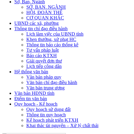
Sở, Ban, Ngành
SỞ, BAN, NGÀNH
HỘI, ĐOÀN THỂ
CƠ QUAN KHÁC
UBND các xã, phường
Thông tin chỉ đạo điều hành
Lịch làm việc của UBND tỉnh
Khen thưởng, xử phạt HC
Thông tin báo cáo thống kê
Tư vấn pháp luật
Báo cáo KTXH
Giải quyết đơn thư
Lịch tiếp công dân
Hệ thống văn bản
Văn bản pháp quy
Văn bản chỉ đạo điều hành
Văn bản trung ương
Văn bản HĐND tỉnh
Điểm tin văn bản
Quy hoạch - Kế hoạch
Quy hoạch sử dụng đất
Thông tin quy hoạch
Kế hoạch phát triển KTXH
Khai thác tài nguyên – Xử lý chất thải