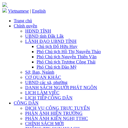
Vietnamese
|
English
Trang chủ
Chính quyền
HĐND TỈNH
UBND tỉnh Đắk Lắk
LÃNH ĐẠO UBND TỈNH
Chủ tịch Đỗ Hữu Huy
Phó Chủ tịch Hồ Thị Nguyên Thảo
Phó Chủ tịch Nguyễn Thiên Văn
Phó Chủ tịch Trương Công Thái
Phó Chủ tịch Đào Mỹ
Sở, Ban, Ngành
CƠ QUAN KHÁC
UBND các xã, phường
DANH SÁCH NGƯỜI PHÁT NGÔN
LỊCH LÀM VIỆC
LỊCH TIẾP CÔNG DÂN
CÔNG DÂN
DỊCH VỤ CÔNG TRỰC TUYẾN
PHẢN ÁNH HIỆN TRƯỜNG
PHẢN ÁNH KIẾN NGHỊ TTHC
CHÍNH SÁCH MỚI