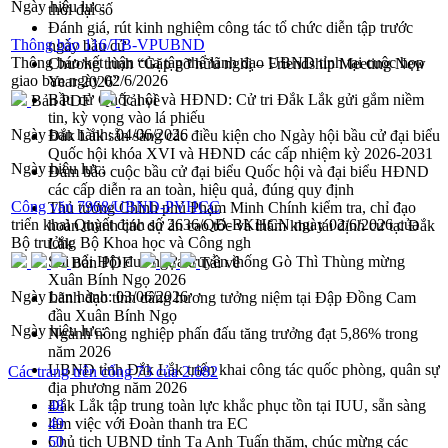
Ngày hiệu lực:
thời đại số
Đánh giá, rút kinh nghiệm công tác tổ chức diễn tập trước
Thông báo 116/TB-VPUBND
ngày bầu cử
Thông báo kết luận của tập thể lãnh đạo UBND tỉnh tại cuộc họp
Chương trình “Gặp gỡ hữu nghị – Friendship Meeting New
giao ban ngày 02/6/2026
Year 2026”
Bầu cử Quốc hội và HĐND: Cử tri Đắk Lắk gửi gắm niềm
Bản PDF
Tải về
tin, kỳ vọng vào lá phiếu
Ngày ban hành:
04/06/2026
Đắk Lắk sẵn sàng các điều kiện cho Ngày hội bầu cử đại biểu
Quốc hội khóa XVI và HĐND các cấp nhiệm kỳ 2026-2031
Ngày hiệu lực:
Đảm bảo cuộc bầu cử đại biểu Quốc hội và đại biểu HĐND
các cấp diễn ra an toàn, hiệu quả, đúng quy định
Công văn 7968/UBND-PVHCC
Thủ tướng Chính phủ Phạm Minh Chính kiểm tra, chỉ đạo
triển khai Quyết định số 2636/QĐ-BKHCN ngày 02/6/2026 của
hoàn thành các dự án cao tốc và thăm khu tái định cư tại Đắk
Bộ trưởng Bộ Khoa học và Công ngh
Lắk
Sôi nổi Hội đua ngựa truyền thống Gò Thì Thùng mừng
Bản PDF
Tải về
Xuân Bính Ngọ 2026
Ngày ban hành:
03/06/2026
Lãnh đạo tỉnh dâng hương tưởng niệm tại Đập Đồng Cam
đầu Xuân Bính Ngọ
Ngày hiệu lực:
Ngành nông nghiệp phấn đấu tăng trưởng đạt 5,86% trong
năm 2026
UBND tỉnh Đắk Lắk triển khai công tác quốc phòng, quân sự
Các trang trên cổng 73 của 2.682
địa phương năm 2026
Đắk Lắk tập trung toàn lực khắc phục tồn tại IUU, sẵn sàng
48
làm việc với Đoàn thanh tra EC
49
Chủ tịch UBND tỉnh Tạ Anh Tuấn thăm, chúc mừng các
50