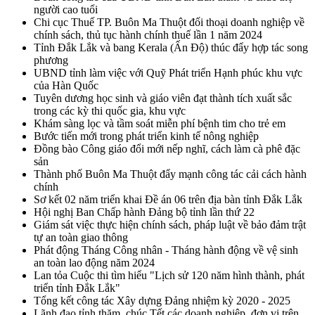
người cao tuổi
Chi cục Thuế TP. Buôn Ma Thuột đối thoại doanh nghiệp về
chính sách, thủ tục hành chính thuế lần 1 năm 2024
Tỉnh Đắk Lắk và bang Kerala (Ấn Độ) thúc đẩy hợp tác song
phương
UBND tỉnh làm việc với Quỹ Phát triển Hạnh phúc khu vực
của Hàn Quốc
Tuyên dương học sinh và giáo viên đạt thành tích xuất sắc
trong các kỳ thi quốc gia, khu vực
Khám sàng lọc và tầm soát miễn phí bệnh tim cho trẻ em
Bước tiến mới trong phát triển kinh tế nông nghiệp
Đồng bào Công giáo đổi mới nếp nghĩ, cách làm cà phê đặc
sản
Thành phố Buôn Ma Thuột đẩy mạnh công tác cải cách hành
chính
Sơ kết 02 năm triển khai Đề án 06 trên địa bàn tỉnh Đắk Lắk
Hội nghị Ban Chấp hành Đảng bộ tỉnh lần thứ 22
Giám sát việc thực hiện chính sách, pháp luật về bảo đảm trật
tự an toàn giao thông
Phát động Tháng Công nhân - Tháng hành động về vệ sinh
an toàn lao động năm 2024
Lan tỏa Cuộc thi tìm hiểu "Lịch sử 120 năm hình thành, phát
triển tỉnh Đắk Lắk"
Tổng kết công tác Xây dựng Đảng nhiệm kỳ 2020 - 2025
Lãnh đạo tỉnh thăm, chúc Tết các doanh nghiệp, đơn vị trên