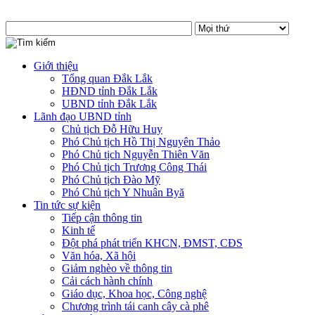
Giới thiệu
Tổng quan Đắk Lắk
HĐND tỉnh Đắk Lắk
UBND tỉnh Đắk Lắk
Lãnh đạo UBND tỉnh
Chủ tịch Đỗ Hữu Huy
Phó Chủ tịch Hồ Thị Nguyên Thảo
Phó Chủ tịch Nguyễn Thiên Văn
Phó Chủ tịch Trương Công Thái
Phó Chủ tịch Đào Mỹ
Phó Chủ tịch Y Nhuân Byă
Tin tức sự kiện
Tiếp cận thông tin
Kinh tế
Đột phá phát triển KHCN, ĐMST, CĐS
Văn hóa, Xã hội
Giảm nghèo về thông tin
Cải cách hành chính
Giáo dục, Khoa học, Công nghệ
Chương trình tái canh cây cà phê