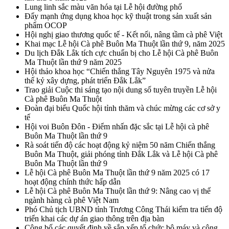
Lung linh sắc màu văn hóa tại Lễ hội đường phố
Đẩy mạnh ứng dụng khoa học kỹ thuật trong sản xuất sản
phẩm OCOP
Hội nghị giao thương quốc tế - Kết nối, nâng tầm cà phê Việt
Khai mạc Lễ hội Cà phê Buôn Ma Thuột lần thứ 9, năm 2025
Du lịch Đắk Lắk tích cực chuẩn bị cho Lễ hội Cà phê Buôn
Ma Thuột lần thứ 9 năm 2025
Hội thảo khoa học “Chiến thắng Tây Nguyên 1975 và nửa
thế kỷ xây dựng, phát triển Đắk Lắk”
Trao giải Cuộc thi sáng tạo nội dung số tuyên truyền Lễ hội
Cà phê Buôn Ma Thuột
Đoàn đại biểu Quốc hội tỉnh thăm và chúc mừng các cơ sở y
tế
Hội voi Buôn Đôn - Điểm nhấn đặc sắc tại Lễ hội cà phê
Buôn Ma Thuột lần thứ 9
Rà soát tiến độ các hoạt động kỷ niệm 50 năm Chiến thắng
Buôn Ma Thuột, giải phóng tỉnh Đắk Lắk và Lễ hội Cà phê
Buôn Ma Thuột lần thứ 9
Lễ hội Cà phê Buôn Ma Thuột lần thứ 9 năm 2025 có 17
hoạt động chính thức hấp dẫn
Lễ hội Cà phê Buôn Ma Thuột lần thứ 9: Nâng cao vị thế
ngành hàng cà phê Việt Nam
Phó Chủ tịch UBND tỉnh Trương Công Thái kiểm tra tiến độ
triển khai các dự án giao thông trên địa bàn
Công bố các quyết định về sắp xếp tổ chức bộ máy và công