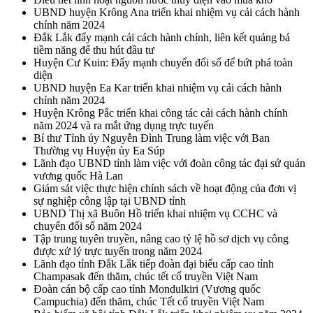
UBND huyện Krông Ana triển khai nhiệm vụ cải cách hành
chính năm 2024
Đắk Lắk đẩy mạnh cải cách hành chính, liên kết quảng bá
tiềm năng để thu hút đầu tư
Huyện Cư Kuin: Đẩy mạnh chuyển đổi số để bứt phá toàn
diện
UBND huyện Ea Kar triển khai nhiệm vụ cải cách hành
chính năm 2024
Huyện Krông Pắc triển khai công tác cải cách hành chính
năm 2024 và ra mắt ứng dụng trực tuyến
Bí thư Tỉnh ủy Nguyễn Đình Trung làm việc với Ban
Thường vụ Huyện ủy Ea Súp
Lãnh đạo UBND tỉnh làm việc với đoàn công tác đại sứ quán
vương quốc Hà Lan
Giám sát việc thực hiện chính sách về hoạt động của đơn vị
sự nghiệp công lập tại UBND tỉnh
UBND Thị xã Buôn Hồ triển khai nhiệm vụ CCHC và
chuyển đổi số năm 2024
Tập trung tuyên truyền, nâng cao tỷ lệ hồ sơ dịch vụ công
được xử lý trực tuyến trong năm 2024
Lãnh đạo tỉnh Đắk Lắk tiếp đoàn đại biểu cấp cao tỉnh
Champasak đến thăm, chúc tết cổ truyền Việt Nam
Đoàn cán bộ cấp cao tỉnh Mondulkiri (Vương quốc
Campuchia) đến thăm, chúc Tết cổ truyền Việt Nam