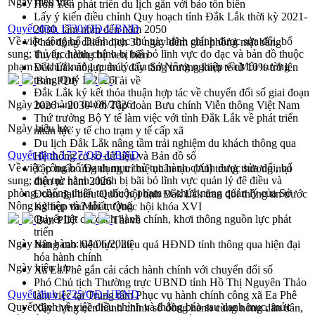
Ngày hiệu lực:
Hòn Yến phát triển du lịch gắn với bảo tồn biển
Lấy ý kiến điều chỉnh Quy hoạch tỉnh Đắk Lắk thời kỳ 2021-
Quyết định 1730/QĐ-UBND
2030, tầm nhìn đến năm 2050
Về việc công bố Danh mục thủ tục hành chính được sửa đổi, bổ
Phát động chiến dịch 30 ngày đêm giải phóng mặt bằng
sung; thủ tục hành chính bị bãi bỏ lĩnh vực đo đạc và bản đồ thuộc
Tuyến đường bộ ven biển
phạm vi chức năng quản lý của Sở Nông nghiệp và Môi trường
Đắk Lắk nỗ lực thúc đẩy tăng trưởng kinh tế từ 10% trở lên
trong Quý II/2026
Bản PDF
Tải về
Đắk Lắk ký kết thỏa thuận hợp tác về chuyển đổi số giai đoạn
Ngày ban hành:
04/06/2026
2026 – 2030 với Tập đoàn Bưu chính Viễn thông Việt Nam
Thứ trưởng Bộ Y tế làm việc với tỉnh Đắk Lắk về phát triển
Ngày hiệu lực:
nhân lực y tế cho trạm y tế cấp xã
Du lịch Đắk Lắk nâng tầm trải nghiệm du khách thông qua
Quyết định 1727/QĐ-UBND
Hệ thống cơ sở dữ liệu và Bản đồ số
Về việc công bố Danh mục thủ tục hành chính được sửa đổi, bổ
Tập huấn ứng dụng trí tuệ nhân tạo (AI) trong thương mại
sung; thủ tục hành chính bị bãi bỏ lĩnh vực quản lý đê điều và
điện tử năm 2026
phòng, chống thiên tai thuộc phạm vi chức năng quản lý của Sở
Đoàn đại biểu Quốc hội tỉnh Đắk Lắk trao đổi thông tin trước
Nông nghiệp và Môi trường
Kỳ họp thứ nhất, Quốc hội khóa XVI
Quyết liệt cải cách hành chính, khơi thông nguồn lực phát
Bản PDF
Tải về
triển
Ngày ban hành:
04/06/2026
Nâng cao hiệu lực, hiệu quả HĐND tỉnh thông qua hiện đại
hóa hành chính
Ngày hiệu lực:
Xã Ea Phê gắn cải cách hành chính với chuyển đổi số
Phó Chủ tịch Thường trực UBND tỉnh Hồ Thị Nguyên Thảo
Quyết định 1725/QĐ-UBND
làm việc tại Trung tâm Phục vụ hành chính công xã Ea Phê
Quyết định về việc điều chỉnh và thông báo sau danh mục, mức
Xây dựng nền hành chính số đồng hành cùng nông dân dân,