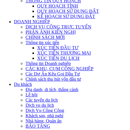
THÔNG TIN QUY HOẠCH
QUY HOẠCH TỈNH
QUY HOẠCH SỬ DỤNG ĐẤT
KẾ HOẠCH SỬ DỤNG ĐẤT
DOANH NGHIỆP
DỊCH VỤ CÔNG TRỰC TUYẾN
PHẢN ÁNH KIẾN NGHỊ
CHÍNH SÁCH MỚI
Thông tin xúc tiến
XÚC TIẾN ĐẦU TƯ
XÚC TIẾN THƯƠNG MẠI
XÚC TIẾN DU LỊCH
Thông tin Doanh nghiệp
CÁC KHU, CỤM CÔNG NGHIỆP
Các Dự Án Kêu Gọi Đầu Tư
Chính sách thu hút vốn đầu tư
Du khách
Địa danh, di tích, thắng cảnh
Lễ hội
Các tuyến du lịch
Dịch vụ du lịch
Dịch Vụ Công Cộng
Khách sạn, nhà nghỉ
Nhà hàng, Quán ăn
BẢO TÀNG