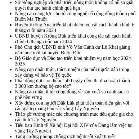
Sở Nông nghiệp và phát triển nông thôn không có hồ sơ giải
quyết thủ tục hành chính quá hạn
Nâng cao năng lực cho tổ công nghệ số cộng đồng thành phố
Buôn Ma Thuột
Huyện Krông Ana triển khai nhiệm vụ cải cách hành chính 6
tháng cuối năm 2024
UBND huyện Krông Búk triển khai công tác cải cách hành
chính 6 tháng cuối năm 2024
Phó Chủ tịch UBND tỉnh Võ Văn Cảnh dự Lễ Khai giảng
năm học mới tại huyện Buôn Đôn
Bộ Giáo dục và Đào tạo triển khai nhiệm vụ năm học 2024-
2025
Nâng cao nhận thức, trách nhiệm của mỗi người dân trong
xây dựng và bảo vệ Tổ quốc
Phát động đợt cao điểm “500 ngày đêm thi đua hoàn thành
3.000 km đường bộ cao tốc”
Nâng cao nhận thức cộng đồng về sản xuất và canh tác cà
phê bền vững
Xây dựng con người Đắk Lắk phát triển toàn diện gắn với
các giá trị mang bản sắc vùng Tây Nguyên
Tháo gỡ vướng mắc các chương trình mục tiêu quốc gia cho
các tỉnh Tây Nguyên
Tiểu ban Kinh tế-Xã hội Đại hội XIV của Đảng làm việc tại
vùng Tây Nguyên
Tăng cường phòng chống dịch bệnh sốt xuất huyết