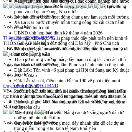
về khuyến nông trên địa bàn tỉnh Đắk Lắ
Nâng cao hiệu quả hoạt động của các doanh nghiệp nhà nước
Hội nghị triển khai kết nối mạng truyền số liệu chuyên dùng
Bản PDF
Tải về
phục vụ cơ quan Đảng, Nhà nước
Ngày ban hành:
04/06/2026
Lễ phát động chuỗi hoạt động chung tay làm sạch môi trường
Xã Ea Kar bước chuyển mình trong công tác cải cách hành
Ngày hiệu lực:
chính mô hình mới
UBND tỉnh họp báo định kỳ tháng 4 năm 2026
Thông báo 229/TB-UBND
Hội thảo khoa học “Giải pháp thúc đẩy phát triển nền kinh tế
THÔNG BÁO Kết luận của đồng chí Đào Mỹ - Phó Chủ tịch
xanh tại tỉnh Đắk Lắk”
UBND tỉnh tại Buổi làm việc với Công ty Cổ phần Pymepharco
Tăng cường giám sát, đôn đốc thực hiện nhiệm vụ quản lý tài
sản công hàng tuần
Bản PDF
Tải về
Tháo gỡ những vướng mắc, đẩy mạnh công tác cải cách thủ
Ngày ban hành:
04/06/2026
tục hành chính tại Trung tâm Phục vụ hành chính công tỉnh
Đắk Lắk: Tôn vinh 46 giải pháp tại Hội thi Sáng tạo Kỹ thuật
Ngày hiệu lực:
2024 - 2025
Đắk Lắk rà soát, điều chỉnh Đề án 190 về phát triển nuôi
Quyết định 1732/QĐ-UBND
trồng thủy sản
Về việc công bố Danh mục thủ tục hành chính mới ban hành; thủ
Phó Chủ tịch UBND tỉnh Đắk Lắk Trương Công Thái kiểm
tục hành chính được sửa đổi, bổ sung, thay thế lĩnh vực chăn nuôi
tra thực địa Dự án cao tốc Khánh Hòa - Buôn Ma Thuột
và thú y thuộc phạm vi chức năng quản lý của Sở Nông nghiệp và
Định vị cà phê Việt Nam như một “di sản sống” trong dòng
Môi trường
chảy toàn cầu
Xây dựng nông thôn mới: Nâng cao đời sống người dân từ
Bản PDF
Tải về
những mô hình thiết thực
Ngày ban hành:
04/06/2026
Quyết liệt tháo gỡ vướng mắc, đẩy nhanh tiến độ các dự án
trọng điểm trong Khu kinh tế Nam Phú Yên