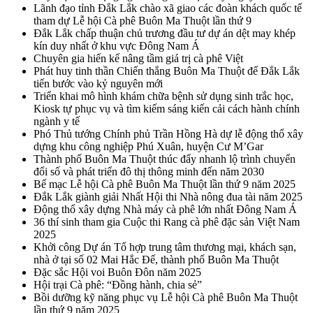
Lãnh đạo tỉnh Đắk Lắk chào xã giao các đoàn khách quốc tế
tham dự Lễ hội Cà phê Buôn Ma Thuột lần thứ 9
Đắk Lắk chấp thuận chủ trương đầu tư dự án dệt may khép
kín duy nhất ở khu vực Đông Nam Á
Chuyên gia hiến kế nâng tầm giá trị cà phê Việt
Phát huy tinh thần Chiến thắng Buôn Ma Thuột để Đắk Lắk
tiến bước vào kỷ nguyên mới
Triển khai mô hình khám chữa bệnh sử dụng sinh trắc học,
Kiosk tự phục vụ và tìm kiếm sáng kiến cải cách hành chính
ngành y tế
Phó Thủ tướng Chính phủ Trần Hồng Hà dự lễ động thổ xây
dựng khu công nghiệp Phú Xuân, huyện Cư M’Gar
Thành phố Buôn Ma Thuột thúc đẩy nhanh lộ trình chuyển
đổi số và phát triển đô thị thông minh đến năm 2030
Bế mạc Lễ hội Cà phê Buôn Ma Thuột lần thứ 9 năm 2025
Đắk Lắk giành giải Nhất Hội thi Nhà nông đua tài năm 2025
Động thổ xây dựng Nhà máy cà phê lớn nhất Đông Nam Á
36 thí sinh tham gia Cuộc thi Rang cà phê đặc sản Việt Nam
2025
Khởi công Dự án Tổ hợp trung tâm thương mại, khách sạn,
nhà ở tại số 02 Mai Hắc Đế, thành phố Buôn Ma Thuột
Đặc sắc Hội voi Buôn Đôn năm 2025
Hội trại Cà phê: “Đồng hành, chia sẻ”
Bồi dưỡng kỹ năng phục vụ Lễ hội Cà phê Buôn Ma Thuột
lần thứ 9 năm 2025