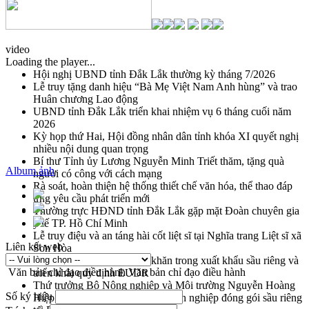
video
Loading the player...
Hội nghị UBND tỉnh Đắk Lắk thường kỳ tháng 7/2026
Lễ truy tặng danh hiệu “Bà Mẹ Việt Nam Anh hùng” và trao
Huân chương Lao động
UBND tỉnh Đắk Lắk triển khai nhiệm vụ 6 tháng cuối năm
2026
Kỳ họp thứ Hai, Hội đồng nhân dân tỉnh khóa XI quyết nghị
nhiều nội dung quan trọng
Bí thư Tỉnh ủy Lương Nguyễn Minh Triết thăm, tặng quà
Album ảnh
người có công với cách mạng
Rà soát, hoàn thiện hệ thống thiết chế văn hóa, thể thao đáp
ứng yêu cầu phát triển mới
Thường trực HĐND tỉnh Đắk Lắk gặp mặt Đoàn chuyên gia
y tế TP. Hồ Chí Minh
Lễ truy điệu và an táng hài cốt liệt sĩ tại Nghĩa trang Liệt sĩ xã
Liên kết web
Sơn Hòa
Bàn giải pháp tháo gỡ khó khăn trong xuất khẩu sầu riêng và
Văn bản chỉ đạo điều hành
Văn bản chỉ đạo điều hành
triển khai quy định EUDR
Thứ trưởng Bộ Nông nghiệp và Môi trường Nguyễn Hoàng
Số ký hiệu
Hiệp khảo sát vùng trồng và doanh nghiệp đóng gói sầu riêng