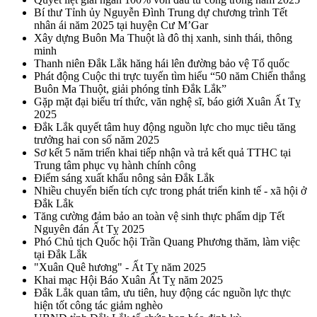
Bí thư Tỉnh ủy Nguyễn Đình Trung dự chương trình Tết
nhân ái năm 2025 tại huyện Cư M’Gar
Xây dựng Buôn Ma Thuột là đô thị xanh, sinh thái, thông
minh
Thanh niên Đắk Lắk hăng hái lên đường bảo vệ Tổ quốc
Phát động Cuộc thi trực tuyến tìm hiểu “50 năm Chiến thắng
Buôn Ma Thuột, giải phóng tỉnh Đắk Lắk”
Gặp mặt đại biểu trí thức, văn nghệ sĩ, báo giới Xuân Ất Tỵ
2025
Đắk Lắk quyết tâm huy động nguồn lực cho mục tiêu tăng
trưởng hai con số năm 2025
Sơ kết 5 năm triển khai tiếp nhận và trả kết quả TTHC tại
Trung tâm phục vụ hành chính công
Điểm sáng xuất khẩu nông sản Đắk Lắk
Nhiều chuyển biến tích cực trong phát triển kinh tế - xã hội ở
Đắk Lắk
Tăng cường đảm bảo an toàn vệ sinh thực phẩm dịp Tết
Nguyên đán Ất Tỵ 2025
Phó Chủ tịch Quốc hội Trần Quang Phương thăm, làm việc
tại Đắk Lắk
"Xuân Quê hương" - Ất Tỵ năm 2025
Khai mạc Hội Báo Xuân Ất Tỵ năm 2025
Đắk Lắk quan tâm, ưu tiên, huy động các nguồn lực thực
hiện tốt công tác giảm nghèo