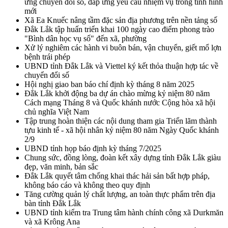
ứng chuyển đổi số, đáp ứng yêu cầu nhiệm vụ trong tình hình
mới
Xã Ea Knuếc nâng tầm đặc sản địa phương trên nền tảng số
Đắk Lắk tập huấn triển khai 100 ngày cao điểm phong trào
"Bình dân học vụ số" đến xã, phường
Xử lý nghiêm các hành vi buôn bán, vận chuyển, giết mổ lợn
bệnh trái phép
UBND tỉnh Đắk Lắk và Viettel ký kết thỏa thuận hợp tác về
chuyển đổi số
Hội nghị giao ban báo chí định kỳ tháng 8 năm 2025
Đắk Lắk khởi động ba dự án chào mừng kỷ niệm 80 năm
Cách mạng Tháng 8 và Quốc khánh nước Cộng hòa xã hội
chủ nghĩa Việt Nam
Tập trung hoàn thiện các nội dung tham gia Triển lãm thành
tựu kinh tế - xã hội nhân kỷ niệm 80 năm Ngày Quốc khánh
2/9
UBND tỉnh họp báo định kỳ tháng 7/2025
Chung sức, đồng lòng, đoàn kết xây dựng tỉnh Đắk Lắk giàu
đẹp, văn minh, bản sắc
Đắk Lắk quyết tâm chống khai thác hải sản bất hợp pháp,
không báo cáo và không theo quy định
Tăng cường quản lý chất lượng, an toàn thực phẩm trên địa
bàn tỉnh Đắk Lắk
UBND tỉnh kiểm tra Trung tâm hành chính công xã Durkmăn
và xã Krông Ana