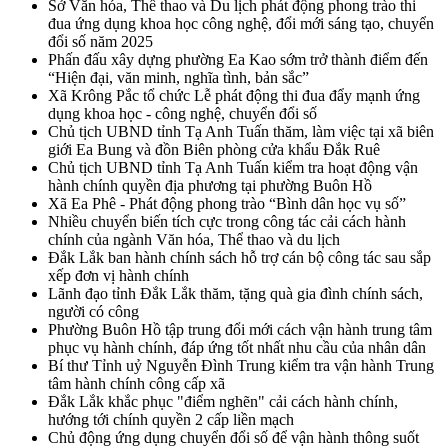
Sở Văn hóa, Thể thao và Du lịch phát động phong trào thi
đua ứng dụng khoa học công nghệ, đổi mới sáng tạo, chuyển
đổi số năm 2025
Phấn đấu xây dựng phường Ea Kao sớm trở thành điểm đến
“Hiện đại, văn minh, nghĩa tình, bản sắc”
Xã Krông Pắc tổ chức Lễ phát động thi đua đẩy mạnh ứng
dụng khoa học - công nghệ, chuyển đổi số
Chủ tịch UBND tỉnh Tạ Anh Tuấn thăm, làm việc tại xã biên
giới Ea Bung và đồn Biên phòng cửa khẩu Đắk Ruê
Chủ tịch UBND tỉnh Tạ Anh Tuấn kiểm tra hoạt động vận
hành chính quyền địa phương tại phường Buôn Hồ
Xã Ea Phê - Phát động phong trào “Bình dân học vụ số”
Nhiều chuyển biến tích cực trong công tác cải cách hành
chính của ngành Văn hóa, Thể thao và du lịch
Đắk Lắk ban hành chính sách hỗ trợ cán bộ công tác sau sắp
xếp đơn vị hành chính
Lãnh đạo tỉnh Đắk Lắk thăm, tặng quà gia đình chính sách,
người có công
Phường Buôn Hồ tập trung đổi mới cách vận hành trung tâm
phục vụ hành chính, đáp ứng tốt nhất nhu cầu của nhân dân
Bí thư Tỉnh uỷ Nguyễn Đình Trung kiểm tra vận hành Trung
tâm hành chính công cấp xã
Đắk Lắk khắc phục "điểm nghẽn" cải cách hành chính,
hướng tới chính quyền 2 cấp liền mạch
Chủ động ứng dụng chuyển đổi số để vận hành thông suốt