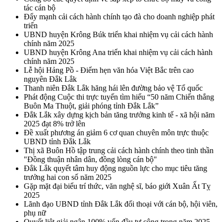
tác cán bộ
Đẩy mạnh cải cách hành chính tạo đà cho doanh nghiệp phát
triển
UBND huyện Krông Búk triển khai nhiệm vụ cải cách hành
chính năm 2025
UBND huyện Krông Ana triển khai nhiệm vụ cải cách hành
chính năm 2025
Lễ hội Hảng Pồ - Điểm hẹn văn hóa Việt Bắc trên cao
nguyên Đắk Lắk
Thanh niên Đắk Lắk hăng hái lên đường bảo vệ Tổ quốc
Phát động Cuộc thi trực tuyến tìm hiểu “50 năm Chiến thắng
Buôn Ma Thuột, giải phóng tỉnh Đắk Lắk”
Đắk Lắk xây dựng kịch bản tăng trưởng kinh tế - xã hội năm
2025 đạt 8% trở lên
Đề xuất phương án giảm 6 cơ quan chuyên môn trực thuộc
UBND tỉnh Đắk Lắk
Thị xã Buôn Hồ tập trung cải cách hành chính theo tinh thần
"Đồng thuận nhân dân, đồng lòng cán bộ"
Đắk Lắk quyết tâm huy động nguồn lực cho mục tiêu tăng
trưởng hai con số năm 2025
Gặp mặt đại biểu trí thức, văn nghệ sĩ, báo giới Xuân Ất Tỵ
2025
Lãnh đạo UBND tỉnh Đắk Lắk đối thoại với cán bộ, hội viên,
phụ nữ
Quyết liệt giải ngân 100% vốn đầu tư công trong năm 2025