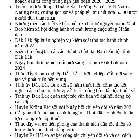
hoạch đầu tư công trung hạn giai đoạn 2020 - 2025
Triển lãm lưu động “Hoàng Sa, Trường Sa của Việt Nam -
Những bằng chứng lịch sử và pháp lý” thu hút hơn 5.300 lượt
người đến tham quan
Những điều cần biết về bảo hiểm xã hội tự nguyện năm 2024
Bảo hiểm xã hội đồng hành vì chất lượng cuộc sống Nhân
dân
Đắk Lắk tập huấn nghiệp vụ kiểm soát thủ tục hành chính
năm 2024
Kiểm tra công tác cải cách hành chính tại Ban Dân tộc tỉnh
Đắk Lắk
Ngày hội khởi nghiệp đổi mới sáng tạo tỉnh Đắk Lắk năm
2024
Thúc đẩy doanh nghiệp Đắk Lắk khởi nghiệp, đổi mới sáng
tạo và phát triển bền vững
Tỉnh ủy Đắk Lắk tổng kết 20 năm thực hiện công tác kết
nghĩa các cơ quan, đơn vị với buôn đồng bào dân tộc thiểu số
Tỉnh ủy Đắk Lắk quán triệt các văn bản về đại hội đảng bộ
các cấp
Huyện Krông Pắc sôi nổi Ngày hội chuyển đổi số năm 2024
Cắt giảm thủ tục hành chính, ngành Thuế đã tạo nhiều thuận
lợi cho người nộp thuế
Thúc đẩy vai trò tiên phong của thanh niên dân tộc thiểu số
trong thực hiện bình đẳng giới
Huyện Ea H’Leo sơ kết công tác chuyển đổi số và cải cách