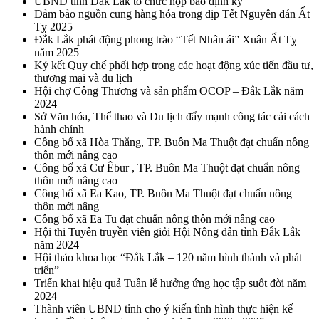
UBND tỉnh Đắk Lắk tổ chức họp báo định kỳ
Đảm bảo nguồn cung hàng hóa trong dịp Tết Nguyên đán Ất
Tỵ 2025
Đắk Lắk phát động phong trào “Tết Nhân ái” Xuân Ất Tỵ
năm 2025
Ký kết Quy chế phối hợp trong các hoạt động xúc tiến đầu tư,
thương mại và du lịch
Hội chợ Công Thương và sản phẩm OCOP – Đắk Lắk năm
2024
Sở Văn hóa, Thể thao và Du lịch đẩy mạnh công tác cải cách
hành chính
Công bố xã Hòa Thắng, TP. Buôn Ma Thuột đạt chuẩn nông
thôn mới nâng cao
Công bố xã Cư Êbur , TP. Buôn Ma Thuột đạt chuẩn nông
thôn mới nâng cao
Công bố xã Ea Kao, TP. Buôn Ma Thuột đạt chuẩn nông
thôn mới nâng
Công bố xã Ea Tu đạt chuẩn nông thôn mới nâng cao
Hội thi Tuyên truyền viên giỏi Hội Nông dân tỉnh Đắk Lắk
năm 2024
Hội thảo khoa học “Đắk Lắk – 120 năm hình thành và phát
triển”
Triển khai hiệu quả Tuần lễ hưởng ứng học tập suốt đời năm
2024
Thành viên UBND tỉnh cho ý kiến tình hình thực hiện kế