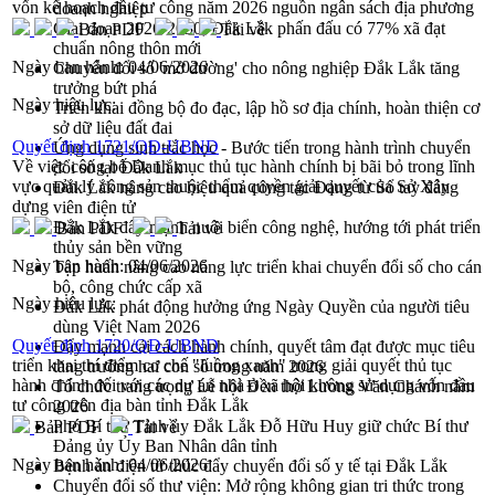
vốn kế hoạch đầu tư công năm 2026 nguồn ngân sách địa phương
doanh nghiệp
Giai đoạn 2026-2030, Đắk Lắk phấn đấu có 77% xã đạt
Bản PDF
Tải về
chuẩn nông thôn mới
Ngày ban hành:
04/06/2026
Chuyển đổi số 'mở đường' cho nông nghiệp Đắk Lắk tăng
trưởng bứt phá
Ngày hiệu lực:
Triển khai đồng bộ đo đạc, lập hồ sơ địa chính, hoàn thiện cơ
sở dữ liệu đất đai
Quyết định 1721/QĐ-UBND
Ứng dụng sinh trắc học - Bước tiến trong hành trình chuyển
Về việc công bố Danh mục thủ tục hành chính bị bãi bỏ trong lĩnh
đổi số tại Đắk Lắk
vực quản lý công sản thuộc thẩm quyền giải quyết của Sở Xây
Đắk Lắk nâng cao hiệu quả công tác Đảng từ Sổ tay đảng
dựng
viên điện tử
Đắk Lắk đẩy mạnh nuôi biển công nghệ, hướng tới phát triển
Bản PDF
Tải về
thủy sản bền vững
Ngày ban hành:
04/06/2026
Tập huấn nâng cao năng lực triển khai chuyển đổi số cho cán
bộ, công chức cấp xã
Ngày hiệu lực:
Đắk Lắk phát động hưởng ứng Ngày Quyền của người tiêu
dùng Việt Nam 2026
Quyết định 1720/QĐ-UBND
Đẩy mạnh cải cách hành chính, quyết tâm đạt được mục tiêu
triển khai thí điểm cơ chế "luồng xanh" trong giải quyết thủ tục
tăng trưởng hai con số trong năm 2026
hành chính đối với các dự án nhà ở xã hội không sử dụng vốn đầu
Tổ chức trang trọng Lễ hội Đền thờ Lương Văn Chánh năm
tư công trên địa bàn tỉnh Đắk Lắk
2026
Phó Bí thư Tỉnh ủy Đắk Lắk Đỗ Hữu Huy giữ chức Bí thư
Bản PDF
Tải về
Đảng ủy Ủy Ban Nhân dân tỉnh
Ngày ban hành:
04/06/2026
Bệnh án điện tử thúc đẩy chuyển đổi số y tế tại Đắk Lắk
Chuyển đổi số thư viện: Mở rộng không gian tri thức trong