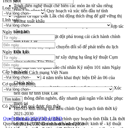
tại Đắk Lắk
Trích yếu
Trình diễn nghệ thuật chế biến các món ăn từ sầu riêng
Loại văn bản
Đắk Lắk công bố Quy hoạch và xúc tiến đầu tư tỉnh
Ngành cá ngừ Đắk Lắk chủ động thích ứng để giữ vững thị
Lĩnh vực
trường xuất khẩu
Diễn đàn Kinh tế tư nhân Việt Nam đột phá cơ chế - Hợp tác
công tư
Ngày ban hành
Đề án 06 tạo bước ngoặt đột phá trong cải cách hành chính
tỉnh Đắk Lắk
Kết nối tour, đẩy mạnh chuyển đổi số để phát triển du lịch
Ngày hiệu lực
Đắk Lắk
Khởi động Dự án Đầu tư xây dựng hạ tầng kỹ thuật Cụm
công nghiệp Tân Tiến
Gặp mặt các cơ quan báo chí nhân Kỷ niệm 101 năm Ngày
Cấp ban hành
Báo chí Cách mạng Việt Nam
Đắk Lắk sơ kết 4 năm triển khai thực hiện Đề án 06 của
Chính phủ
Cơ quan ban hành
Họp báo thông tin về Hội nghị Công bố Quy hoạch và Xúc
tiến đầu tư tỉnh Đắk Lắk
Khơi thông điểm nghẽn, đẩy nhanh giải ngân vốn khắc phục
thiên tai
Có
26812
kết quả được tìm thấy
HĐND tỉnh thông qua điều chỉnh Quy hoạch tỉnh thời kỳ
2021-2030
Quyết định 45/2026/QĐ-UBND
Hội thảo góp ý hồ sơ điều chỉnh quy hoạch tỉnh Đắk Lắk thời
Quyết định của UBND tỉnh ban hành định mức kinh tế - kỹ thuật
kỳ 2021-2030, tầm nhìn đến năm 2050