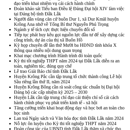
đạo triển khai nhiệm vụ cải cách hành chính
Đoàn khảo sát Tiểu ban Điều lệ Đảng Đại hội XIV làm việc
tại Đảng bộ tỉnh Đắk Lắk
Người dân vùng căn cứ buôn Dur 1, xã Dur Kmăl huyện
Krông Ana nhớ về Tổng Bí thư Nguyễn Phú Trọng
Ngành y tế tích cực thực hiện chuyển đổi số
Tiếp tục phát huy kêu gọi nguồn lực đầu tư để xây dựng các
công trình, dự án của thị xã Buôn Hồ
Kỳ họp chuyên đề lần thứ Mười ba HĐND tỉnh khóa X
thông qua nhiều nội dung quan trọng
Khai mạc chương trình Hành trình đỏ toàn quốc
Kỳ thi tốt nghiệp THPT năm 2024 tại Đắk Lắk diễn ra an
toàn, nghiêm túc, đúng quy chế
Lễ trao Giải Báo chí tỉnh Đắk Lắk
Huyện Krông Pắc cần tập trung tổ chức thành công Lễ hội
Sầu riêng lần thứ II, năm 2024
Huyện Krông Bông cần rà soát công tác chuẩn bị Đại hội
Đảng bộ các cấp nhiệm kỳ 2025 – 2030
Huyện Lắk cần tập trung chỉ đạo cải thiện chỉ số cải cách
hành chính phục vụ phát triển kinh tế - xã hội
Tăng cường triển khai hoạt động dạy và học bơi an toàn cho
học sinh
Lan toả Ngày sách và Văn hóa đọc tỉnh Đắk Lắk năm 2024
Nỗ lực ôn luyện cho Kỳ thi tốt nghiệp THPT năm 2024
Đoàn công tác của UBND tỉnh Đắk Lắk thăm và chúc thọ