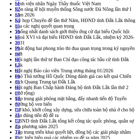
bệnh viện nhân Ngày Thầy thuốc Việt Nam
51
Rộn ràng lễ hội truyền thống Sông nước Đà Nông lần thứ I
52
năm 2026
53
Kỳ họp Chuyên đề lần thứ Năm, HĐND tỉnh Đắk Lắk thông
54
qua các nghị quyết quan trọng
55
Thống nhất danh sách giới thiệu ứng cử đại biểu Quốc hội
56
khoá XVI và đại biểu HĐND tỉnh Đắk Lắk, nhiệm kỳ 2026-
57
2031
58
Phát động hai phong trào thi đua quan trọng trong kỷ nguyên
59
mới
60
Hội nghị lần thứ tư Ban Chỉ đạo công tác bầu cử tỉnh Đắk
61
Lắk
62
Hội nghị Báo cáo viên Trung ương tháng 01/2026
63
Phó Thủ tướng Hồ Quốc Dũng đánh giá cao kết quả Chiến
64
dịch Quang Trung tại Đắk Lắk
65
Hội nghị Ban Chấp hành Đảng bộ tỉnh Đắk Lắk lần thứ 2
66
(mở rộng)
67
Tập trung giải phóng mặt bằng, đẩy nhanh tiến độ Tuyến
68
đường bộ ven biển
69
Gỡ khó, khởi công xây dựng, sửa chữa toàn bộ nhà ở cho hộ
70
dân đúng tiến độ đề ra
71
UBND tỉnh Đắk Lắk tổng kết công tác quốc phòng, quân sự
72
địa phương năm 2025
73
Tập trung triển khai quyết liệt, đồng bộ các giải pháp nhằm
74
thực hiện hiệu quả các nhiệm vụ đề ra năm 2025
75