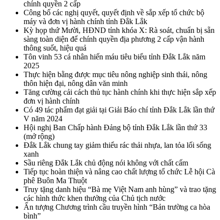
chính quyền 2 cấp
Công bố các nghị quyết, quyết định về sắp xếp tổ chức bộ
máy và đơn vị hành chính tỉnh Đắk Lắk
Kỳ họp thứ Mười, HĐND tỉnh khóa X: Rà soát, chuẩn bị sẵn
sàng toàn diện để chính quyền địa phương 2 cấp vận hành
thông suốt, hiệu quả
Tôn vinh 53 cá nhân hiến máu tiêu biểu tỉnh Đắk Lắk năm
2025
Thực hiện bằng được mục tiêu nông nghiệp sinh thái, nông
thôn hiện đại, nông dân văn minh
Tăng cường cải cách thủ tục hành chính khi thực hiện sắp xếp
đơn vị hành chính
Có 49 tác phẩm đạt giải tại Giải Báo chí tỉnh Đắk Lắk lần thứ
V năm 2024
Hội nghị Ban Chấp hành Đảng bộ tỉnh Đắk Lắk lần thứ 33
(mở rộng)
Đắk Lắk chung tay giảm thiểu rác thải nhựa, lan tỏa lối sống
xanh
Sầu riêng Đắk Lắk chủ động nói không với chất cấm
Tiếp tục hoàn thiện và nâng cao chất lượng tổ chức Lễ hội Cà
phê Buôn Ma Thuột
Truy tặng danh hiệu “Bà mẹ Việt Nam anh hùng” và trao tặng
các hình thức khen thưởng của Chủ tịch nước
Ấn tượng Chương trình cầu truyền hình “Bản trường ca hòa
bình”