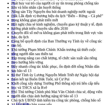
Phát huy vai trò của người có uy tín trong phòng chống tảo
76
hôn và hôn nhân cận huyết thống
77
Nông sản Tây Nguyên thu hút doanh nghiệp nước ngoài
78
Đắk Lắk định vị thương hiệu du lịch “Biển – Rừng – Cà phê”
79
trong không gian phát triển mới
80
Hội nghị chia sẻ kinh nghiệm, chuyển giao kỹ thuật y tế, định
81
hướng phát triển chuyên sâu đến 2030
82
Chuyển đổi số mở ra không gian phát triển trong lĩnh vực văn
83
hóa, du lịch
84
Công bố quyết định của Ban Thường vụ Tỉnh ủy về công tác
85
cán bộ.
86
Thủ tướng Phạm Minh Chính: Khẩn trương tái thiết cuộc
87
sống người dân sau thiên tai
88
Tập trung nâng cao chất lượng, tổ chức sản xuất sầu riêng
89
theo hướng bền vững
90
Đẩy nhanh công tác khắc phục, ổn định đời sống Nhân dân
91
sau bão số 13
92
Bí thư Tỉnh ủy Lương Nguyễn Minh Triết dự Ngày hội đại
93
đoàn kết tại Buôn Đăk Tuôr, xã Cư Pui
94
Khởi công xây dựng Trường Phổ thông nội trú liên cấp tiểu
95
học và THCS xã Ia Rvê
96
Phó Thủ tướng Chính phủ Mai Văn Chính chia sẻ, động viên
97
người dân chịu ảnh hưởng nặng từ bão số 13
98
Chủ tịch UBND tỉnh kiểm tra công tác phòng, chống bão số
← Đầu tiên
13 tại các địa bàn xung yếu