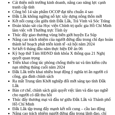
Cải thiện môi trường kinh doanh, nâng cao năng lực cạnh
tranh cấp tỉnh
Công bố 14 sản phẩm OCOP đạt tiêu chuẩn 4 sao
Đắk Lắk không ngừng nỗ lực xây dựng nông thôn mới
Kết nối cung cầu giữa tỉnh Đắk Lắk, Trà Vinh và Sóc Trăng
Đoàn khảo sát của Học viện Chính trị quốc gia Hồ Chí Minh
làm việc với Thường trực Tỉnh ủy
Thúc đẩy giao thương vùng biên giới huyện Ea Súp
Nâng cao trách nhiệm của người đứng đầu trong chỉ đạo hoàn
thành kế hoạch phát triển kinh tế -xã hội năm 2024
Sơ kết 6 tháng đầu năm thực hiện Đề án 06
Kỳ họp thứ Tám HĐND tỉnh khóa X thông qua 21 Nghị
quyết quan trọng
Triển khai công tác phòng chống thiên tai và tìm kiếm cứu
nạn những tháng cuối năm 2024
Đắk Lắk triển khai nhiều hoạt động ý nghĩa tri ân người có
công, gia đình chính sách
Ra mắt Trung tâm Khởi nghiệp đổi mới sáng tạo tỉnh Đắk
Lắk
Bàn cơ chế, chính sách giải quyết việc làm và đào tạo nghề
cho người có đất thu hồi
Thúc đẩy thương mại và đầu tư giữa Đắk Lắk và Thành phố
Hồ Chí Minh
Đắk Lắk tập trung đẩy mạnh kết nối cung – cầu lao động
Nâng cao trách nhiệm người đứng đầu trong lãnh đạo, chỉ