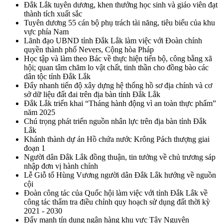
Đắk Lắk tuyên dương, khen thưởng học sinh và giáo viên đạt
thành tích xuất sắc
Tuyên dương 55 cán bộ phụ trách tài năng, tiêu biểu của khu
vực phía Nam
Lãnh đạo UBND tỉnh Đắk Lắk làm việc với Đoàn chính
quyền thành phố Nevers, Cộng hòa Pháp
Học tập và làm theo Bác về thực hiện tiến bộ, công bằng xã
hội; quan tâm chăm lo vật chất, tinh thần cho đồng bào các
dân tộc tỉnh Đắk Lắk
Đẩy nhanh tiến độ xây dựng hệ thống hồ sơ địa chính và cơ
sở dữ liệu đất đai trên địa bàn tỉnh Đắk Lắk
Đắk Lắk triển khai “Tháng hành động vì an toàn thực phẩm”
năm 2025
Chú trọng phát triển nguồn nhân lực trên địa bàn tỉnh Đắk
Lắk
Khánh thành dự án Hồ chứa nước Krông Pách thượng giai
đoạn 1
Người dân Đắk Lắk đồng thuận, tin tưởng về chủ trương sáp
nhập đơn vị hành chính
Lễ Giỗ tổ Hùng Vương người dân Đắk Lắk hướng về nguồn
cội
Đoàn công tác của Quốc hội làm việc với tỉnh Đắk Lắk về
công tác thẩm tra điều chỉnh quy hoạch sử dụng đất thời kỳ
2021 - 2030
Đẩy mạnh tín dụng ngân hàng khu vực Tây Nguyên