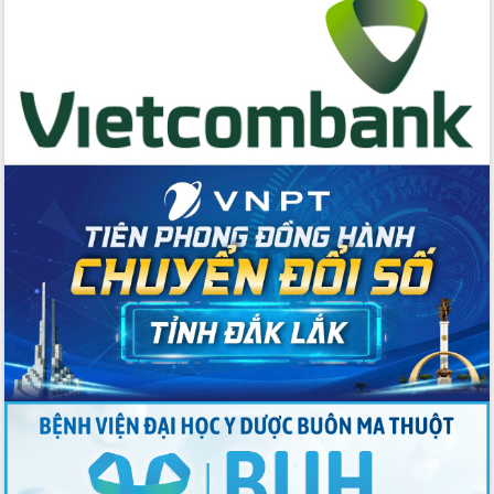
Thứ trưởng Bộ Y tế làm việc với tỉnh
Đắk Lắk về phát triển nhân lực y tế
cho trạm y tế cấp xã
Du lịch Đắk Lắk nâng tầm trải nghiệm
du khách thông qua Hệ thống cơ sở dữ
liệu và Bản đồ số
Tập huấn ứng dụng trí tuệ nhân tạo (AI)
trong thương mại điện tử năm 2026
Đoàn đại biểu Quốc hội tỉnh Đắk Lắk
trao đổi thông tin trước Kỳ họp thứ
nhất, Quốc hội khóa XVI
Quyết liệt cải cách hành chính, khơi
thông nguồn lực phát triển
Nâng cao hiệu lực, hiệu quả HĐND
tỉnh thông qua hiện đại hóa hành chính
Xã Ea Phê gắn cải cách hành chính với
chuyển đổi số
Phó Chủ tịch Thường trực UBND tỉnh
Hồ Thị Nguyên Thảo làm việc tại Trung
tâm Phục vụ hành chính công xã Ea
Phê