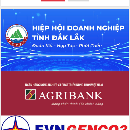
Hội thảo khoa học “Giải pháp thúc đẩy
phát triển nền kinh tế xanh tại tỉnh
Đắk Lắk”
Tăng cường giám sát, đôn đốc thực
hiện nhiệm vụ quản lý tài sản công
hàng tuần
Tháo gỡ những vướng mắc, đẩy mạnh
công tác cải cách thủ tục hành chính
tại Trung tâm Phục vụ hành chính
công tỉnh
Đắk Lắk: Tôn vinh 46 giải pháp tại Hội
thi Sáng tạo Kỹ thuật 2024 - 2025
Đắk Lắk rà soát, điều chỉnh Đề án 190
về phát triển nuôi trồng thủy sản
Phó Chủ tịch UBND tỉnh Đắk Lắk
Trương Công Thái kiểm tra thực địa
Dự án cao tốc Khánh Hòa - Buôn Ma
Thuột
Định vị cà phê Việt Nam như một “di
sản sống” trong dòng chảy toàn cầu