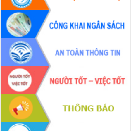
món ăn từ sầu riêng
Đắk Lắk công bố Quy hoạch và xúc
tiến đầu tư tỉnh
Ngành cá ngừ Đắk Lắk chủ động thích
ứng để giữ vững thị trường xuất khẩu
Diễn đàn Kinh tế tư nhân Việt Nam đột
phá cơ chế - Hợp tác công tư
Đề án 06 tạo bước ngoặt đột phá trong
cải cách hành chính tỉnh Đắk Lắk
Kết nối tour, đẩy mạnh chuyển đổi số
để phát triển du lịch Đắk Lắk
Khởi động Dự án Đầu tư xây dựng hạ
tầng kỹ thuật Cụm công nghiệp Tân
Tiến
Gặp mặt các cơ quan báo chí nhân Kỷ
niệm 101 năm Ngày Báo chí Cách
mạng Việt Nam
Đắk Lắk sơ kết 4 năm triển khai thực
hiện Đề án 06 của Chính phủ
Họp báo thông tin về Hội nghị Công bố