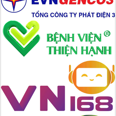
Xây dựng nông thôn mới: Nâng cao đời
sống người dân từ những mô hình thiết
thực
Quyết liệt tháo gỡ vướng mắc, đẩy
nhanh tiến độ các dự án trọng điểm
trong Khu kinh tế Nam Phú Yên
Hòn Yến phát triển du lịch gắn với bảo
tồn biển
Lấy ý kiến điều chỉnh Quy hoạch tỉnh
Đắk Lắk thời kỳ 2021-2030, tầm nhìn
đến năm 2050
Phát động chiến dịch 30 ngày đêm
giải phóng mặt bằng Tuyến đường bộ
ven biển
Đắk Lắk nỗ lực thúc đẩy tăng trưởng
kinh tế từ 10% trở lên trong Quý
II/2026
Đắk Lắk ký kết thỏa thuận hợp tác về
chuyển đổi số giai đoạn 2026 – 2030
với Tập đoàn Bưu chính Viễn thông
Việt Nam