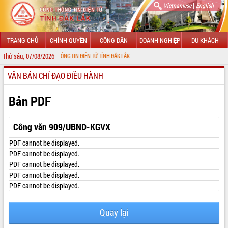
|
Vietnamese
English
TRANG CHỦ
CHÍNH QUYỀN
CÔNG DÂN
DOANH NGHIỆP
DU KHÁCH
Thứ sáu, 07/08/2026
 VỚI CỔNG THÔNG TIN ĐIỆN TỬ TỈNH ĐẮK LẮK
VĂN BẢN CHỈ ĐẠO ĐIỀU HÀNH
GIỚI THIỆU
LÃNH ĐẠO UBND TỈNH
Bản PDF
TIN TỨC SỰ KIỆN
Công văn 909/UBND-KGVX
SỞ, BAN, NGÀNH
PDF cannot be displayed.
PDF cannot be displayed.
UBND CÁC XÃ, PHƯỜNG
PDF cannot be displayed.
PDF cannot be displayed.
THÔNG TIN CHỈ ĐẠO ĐIỀU HÀNH
PDF cannot be displayed.
HỆ THỐNG VĂN BẢN
Quay lại
VĂN BẢN HĐND TỈNH