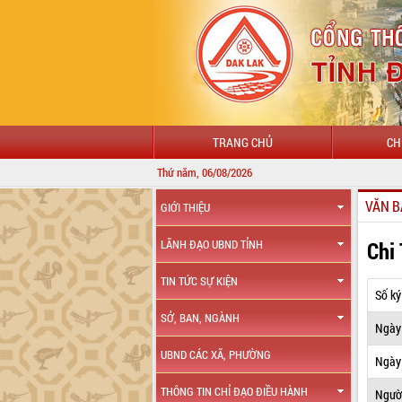
TRANG CHỦ
CH
Thứ năm, 06/08/2026
VĂN B
GIỚI THIỆU
Chi
LÃNH ĐẠO UBND TỈNH
TIN TỨC SỰ KIỆN
Số ký
SỞ, BAN, NGÀNH
Ngày
UBND CÁC XÃ, PHƯỜNG
Ngày 
THÔNG TIN CHỈ ĐẠO ĐIỀU HÀNH
Ngườ