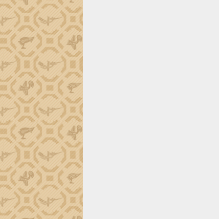
phá cơ chế - Hợp tác công tư
Đề án 06 tạo bước ngoặt đột phá trong
cải cách hành chính tỉnh Đắk Lắk
Kết nối tour, đẩy mạnh chuyển đổi số
để phát triển du lịch Đắk Lắk
Khởi động Dự án Đầu tư xây dựng hạ
tầng kỹ thuật Cụm công nghiệp Tân
Tiến
Gặp mặt các cơ quan báo chí nhân Kỷ
niệm 101 năm Ngày Báo chí Cách
mạng Việt Nam
Đắk Lắk sơ kết 4 năm triển khai thực
hiện Đề án 06 của Chính phủ
Họp báo thông tin về Hội nghị Công bố
Quy hoạch và Xúc tiến đầu tư tỉnh Đắk
Lắk
Khơi thông điểm nghẽn, đẩy nhanh
giải ngân vốn khắc phục thiên tai
HĐND tỉnh thông qua điều chỉnh Quy
hoạch tỉnh thời kỳ 2021-2030