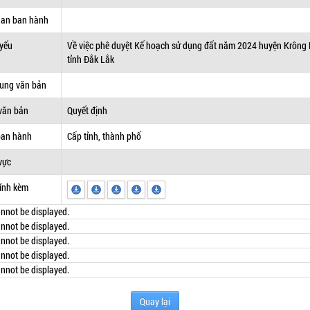
uan ban hành
 yếu
Về việc phê duyệt Kế hoạch sử dụng đất năm 2024 huyện Krông 
tỉnh Đắk Lắk
dung văn bản
văn bản
Quyết định
ban hành
Cấp tỉnh, thành phố
vực
ính kèm
nnot be displayed.
nnot be displayed.
nnot be displayed.
nnot be displayed.
nnot be displayed.
Quay lại