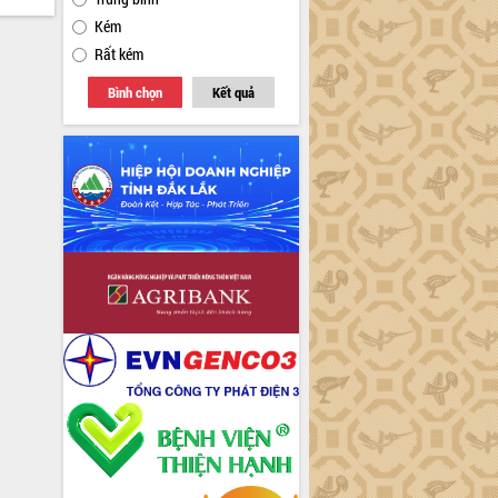
Kém
Rất kém
Bình chọn
Kết quả