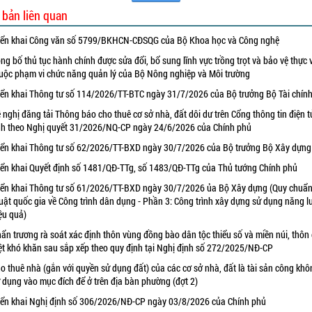
 bản liên quan
iển khai Công văn số 5799/BKHCN-CĐSQG của Bộ Khoa học và Công nghệ
ng bố thủ tục hành chính được sửa đổi, bổ sung lĩnh vực trồng trọt và bảo vệ thực 
uộc phạm vi chức năng quản lý của Bộ Nông nghiệp và Môi trường
iển khai Thông tư số 114/2026/TT-BTC ngày 31/7/2026 của Bộ trưởng Bộ Tài chín
 nghị đăng tải Thông báo cho thuê cơ sở nhà, đất dôi dư trên Cổng thông tin điện t
nh theo Nghị quyết 31/2026/NQ-CP ngày 24/6/2026 của Chính phủ
iển khai Thông tư số 62/2026/TT-BXD ngày 30/7/2026 của Bộ trưởng Bộ Xây dựng
iển khai Quyết định số 1481/QĐ-TTg, số 1483/QĐ-TTg của Thủ tướng Chính phủ
iển khai Thông tư số 61/2026/TT-BXD ngày 30/7/2026 ủa Bộ Xây dựng (Quy chuẩn
uật quốc gia về Công trình dân dụng - Phần 3: Công trình xây dựng sử dụng năng 
ệu quả)
ẩn trương rà soát xác định thôn vùng đồng bào dân tộc thiểu số và miền núi, thôn
ệt khó khăn sau sắp xếp theo quy định tại Nghị định số 272/2025/NĐ-CP
o thuê nhà (gắn với quyền sử dụng đất) của các cơ sở nhà, đất là tài sản công khô
 dụng vào mục đích để ở trên địa bàn phường (đợt 2)
iển khai Nghị định số 306/2026/NĐ-CP ngày 03/8/2026 của Chính phủ