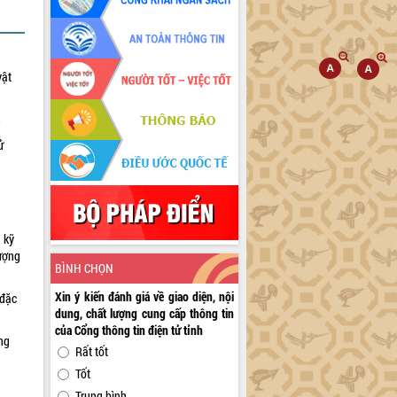
vật
h
ử
 kỹ
lượng
BÌNH CHỌN
Xin ý kiến đánh giá về giao diện, nội
 đặc
dung, chất lượng cung cấp thông tin
của Cổng thông tin điện tử tỉnh
ng
Rất tốt
Tốt
Trung bình