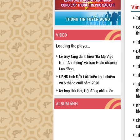
Văn
Tr
Cô
th
VIDEO
Tr
Loading the player...
Đề
Lễ truy tặng danh hiệu “Bà Mẹ Việt
tỉ
Nam Anh hùng” và trao Huân chương
Tr
Lao động
Tr
UBND tỉnh Đắk Lắk triển khai nhiệm
vụ 6 tháng cuối năm 2026
Tr
th
Kỳ họp thứ Hai, Hội đồng nhân dân
hi
tỉnh khóa XI quyết nghị nhiều nội dung
quan trọng
ALBUM ẢNH
Kh
Bí thư Tỉnh ủy Lương Nguyễn Minh
bi
Triết thăm, tặng quà người có công với
Ch
cách mạng
sử
Rà soát, hoàn thiện hệ thống thiết chế
Tr
văn hóa, thể thao đáp ứng yêu cầu