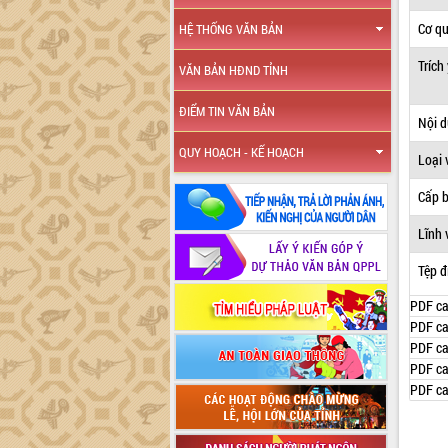
Cơ q
HỆ THỐNG VĂN BẢN
Trích
VĂN BẢN HĐND TỈNH
ĐIỂM TIN VĂN BẢN
Nội 
QUY HOẠCH - KẾ HOẠCH
Loại 
Cấp 
Lĩnh 
Tệp đ
PDF ca
PDF ca
PDF ca
PDF ca
PDF ca