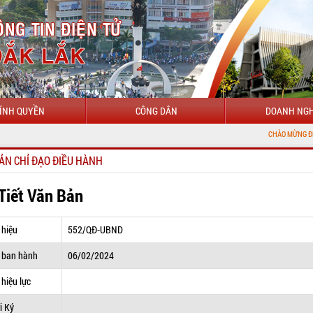
ÍNH QUYỀN
CÔNG DÂN
DOANH NGH
CHÀO MỪNG ĐẾN VỚI CỔNG T
ẢN CHỈ ĐẠO ĐIỀU HÀNH
 Tiết Văn Bản
 hiệu
552/QĐ-UBND
 ban hành
06/02/2024
hiệu lực
i Ký