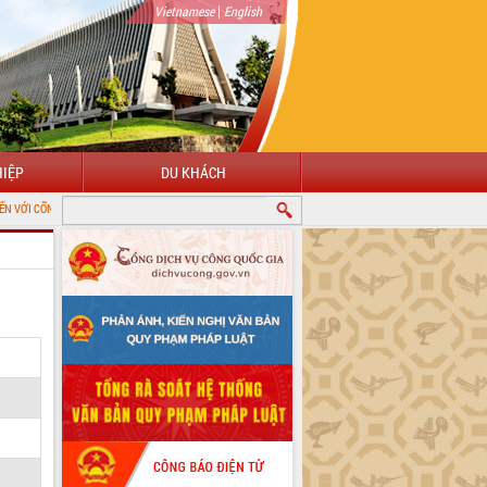
|
Vietnamese
English
IỆP
DU KHÁCH
HÔNG TIN ĐIỆN TỬ TỈNH ĐẮK LẮK