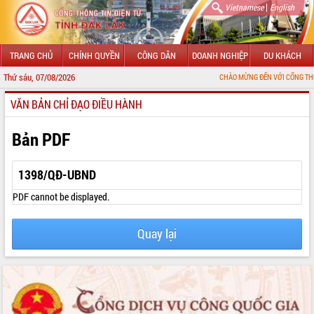
|
Vietnamese
English
TRANG CHỦ
CHÍNH QUYỀN
CÔNG DÂN
DOANH NGHIỆP
DU KHÁCH
Thứ sáu, 07/08/2026
CHÀO MỪNG ĐẾN VỚI CỔNG THÔNG TIN ĐIỆN
VĂN BẢN CHỈ ĐẠO ĐIỀU HÀNH
GIỚI THIỆU
LÃNH ĐẠO UBND TỈNH
Bản PDF
TIN TỨC SỰ KIỆN
1398/QĐ-UBND
SỞ, BAN, NGÀNH
PDF cannot be displayed.
UBND CÁC XÃ, PHƯỜNG
Quay lại
THÔNG TIN CHỈ ĐẠO ĐIỀU HÀNH
HỆ THỐNG VĂN BẢN
VĂN BẢN HĐND TỈNH