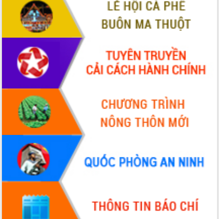
VIDEO
Không có file video nào để phát.
ALBUM ẢNH
LIÊN KẾT WEB