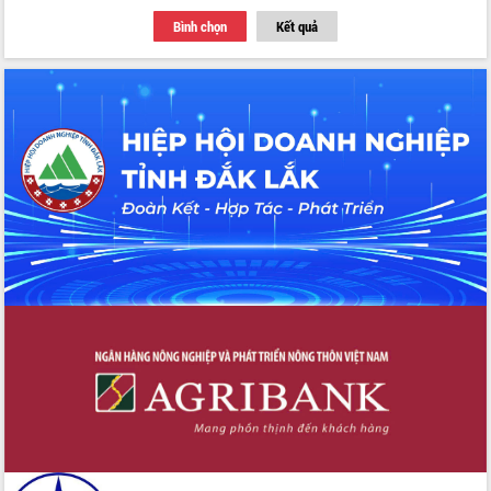
Thứ trưởng Bộ Y tế làm việc với tỉnh
Bình chọn
Kết quả
Đắk Lắk về phát triển nhân lực y tế
cho trạm y tế cấp xã
Du lịch Đắk Lắk nâng tầm trải nghiệm
du khách thông qua Hệ thống cơ sở dữ
liệu và Bản đồ số
Tập huấn ứng dụng trí tuệ nhân tạo (AI)
trong thương mại điện tử năm 2026
Đoàn đại biểu Quốc hội tỉnh Đắk Lắk
trao đổi thông tin trước Kỳ họp thứ
nhất, Quốc hội khóa XVI
Quyết liệt cải cách hành chính, khơi
thông nguồn lực phát triển
Nâng cao hiệu lực, hiệu quả HĐND
tỉnh thông qua hiện đại hóa hành chính
Xã Ea Phê gắn cải cách hành chính với
chuyển đổi số
Phó Chủ tịch Thường trực UBND tỉnh
Hồ Thị Nguyên Thảo làm việc tại Trung
tâm Phục vụ hành chính công xã Ea
Phê