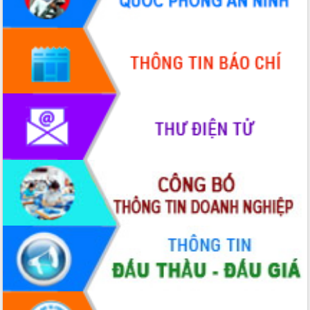
Quy hoạch và Xúc tiến đầu tư tỉnh Đắk
Lắk
Khơi thông điểm nghẽn, đẩy nhanh
giải ngân vốn khắc phục thiên tai
HĐND tỉnh thông qua điều chỉnh Quy
hoạch tỉnh thời kỳ 2021-2030
Hội thảo góp ý hồ sơ điều chỉnh quy
hoạch tỉnh Đắk Lắk thời kỳ 2021-2030,
tầm nhìn đến năm 2050
Nâng cao hiệu quả hoạt động của các
doanh nghiệp nhà nước
Hội nghị triển khai kết nối mạng
truyền số liệu chuyên dùng phục vụ cơ
quan Đảng, Nhà nước
Lễ phát động chuỗi hoạt động chung
tay làm sạch môi trường
Xã Ea Kar bước chuyển mình trong
công tác cải cách hành chính mô hình
mới
UBND tỉnh họp báo định kỳ tháng 4
năm 2026