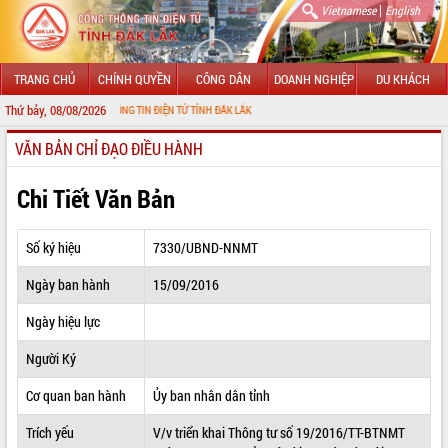
|
Vietnamese
English
TRANG CHỦ
CHÍNH QUYỀN
CÔNG DÂN
DOANH NGHIỆP
DU KHÁCH
Thứ bảy, 08/08/2026
ỚI CỔNG THÔNG TIN ĐIỆN TỬ TỈNH ĐẮK LẮK
VĂN BẢN CHỈ ĐẠO ĐIỀU HÀNH
GIỚI THIỆU
LÃNH ĐẠO UBND TỈNH
Chi Tiết Văn Bản
TIN TỨC SỰ KIỆN
Số ký hiệu
7330/UBND-NNMT
SỞ, BAN, NGÀNH
Ngày ban hành
15/09/2016
UBND CÁC XÃ, PHƯỜNG
Ngày hiệu lực
THÔNG TIN CHỈ ĐẠO ĐIỀU HÀNH
Người Ký
HỆ THỐNG VĂN BẢN
Cơ quan ban hành
Ủy ban nhân dân tỉnh
Trích yếu
V/v triển khai Thông tư số 19/2016/TT-BTNMT
VĂN BẢN HĐND TỈNH