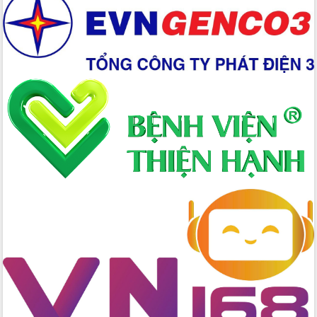
Xây dựng nền hành chính số đồng
hành cùng nông dân dân, doanh nghiệp
Giai đoạn 2026-2030, Đắk Lắk phấn
đấu có 77% xã đạt chuẩn nông thôn
mới
Chuyển đổi số 'mở đường' cho nông
nghiệp Đắk Lắk tăng trưởng bứt phá
Triển khai đồng bộ đo đạc, lập hồ sơ
địa chính, hoàn thiện cơ sở dữ liệu đất
đai
Ứng dụng sinh trắc học - Bước tiến
trong hành trình chuyển đổi số tại Đắk
Lắk
Đắk Lắk nâng cao hiệu quả công tác
Đảng từ Sổ tay đảng viên điện tử
Đắk Lắk đẩy mạnh nuôi biển công
nghệ, hướng tới phát triển thủy sản
bền vững
Tập huấn nâng cao năng lực triển khai
chuyển đổi số cho cán bộ, công chức