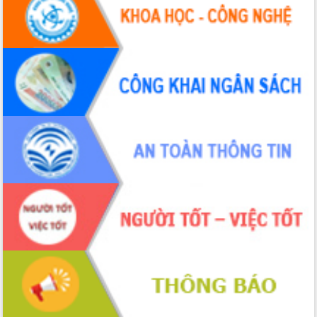
Hội thảo khoa học “Giải pháp thúc đẩy
phát triển nền kinh tế xanh tại tỉnh
Đắk Lắk”
Tăng cường giám sát, đôn đốc thực
hiện nhiệm vụ quản lý tài sản công
hàng tuần
Tháo gỡ những vướng mắc, đẩy mạnh
công tác cải cách thủ tục hành chính
tại Trung tâm Phục vụ hành chính
công tỉnh
Đắk Lắk: Tôn vinh 46 giải pháp tại Hội
thi Sáng tạo Kỹ thuật 2024 - 2025
Đắk Lắk rà soát, điều chỉnh Đề án 190
về phát triển nuôi trồng thủy sản
Phó Chủ tịch UBND tỉnh Đắk Lắk
Trương Công Thái kiểm tra thực địa
Dự án cao tốc Khánh Hòa - Buôn Ma
Thuột
Định vị cà phê Việt Nam như một “di
sản sống” trong dòng chảy toàn cầu