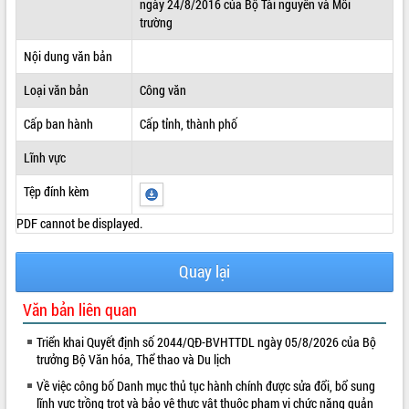
ngày 24/8/2016 của Bộ Tài nguyên và Môi
trường
ĐIỂM TIN VĂN BẢN
Nội dung văn bản
QUY HOẠCH - KẾ HOẠCH
Loại văn bản
Công văn
Cấp ban hành
Cấp tỉnh, thành phố
Lĩnh vực
Tệp đính kèm
PDF cannot be displayed.
Quay lại
Văn bản liên quan
Triển khai Quyết định số 2044/QĐ-BVHTTDL ngày 05/8/2026 của Bộ
trưởng Bộ Văn hóa, Thể thao và Du lịch
Về việc công bố Danh mục thủ tục hành chính được sửa đổi, bổ sung
lĩnh vực trồng trọt và bảo vệ thực vật thuộc phạm vi chức năng quản