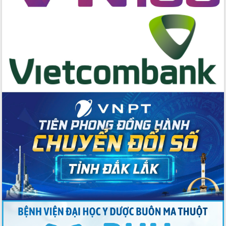
cấp xã
Đắk Lắk phát động hưởng ứng Ngày
Quyền của người tiêu dùng Việt Nam
2026
Đẩy mạnh cải cách hành chính, quyết
tâm đạt được mục tiêu tăng trưởng
hai con số trong năm 2026
Tổ chức trang trọng Lễ hội Đền thờ
Lương Văn Chánh năm 2026
Phó Bí thư Tỉnh ủy Đắk Lắk Đỗ Hữu
Huy giữ chức Bí thư Đảng ủy Ủy Ban
Nhân dân tỉnh
Bệnh án điện tử thúc đẩy chuyển đổi
số y tế tại Đắk Lắk
Chuyển đổi số thư viện: Mở rộng
không gian tri thức trong thời đại số
Đánh giá, rút kinh nghiệm công tác tổ
chức diễn tập trước ngày bầu cử
Chương trình “Gặp gỡ hữu nghị –
Friendship Meeting New Year 2026”