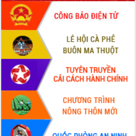
món ăn từ sầu riêng
Đắk Lắk công bố Quy hoạch và xúc
tiến đầu tư tỉnh
Ngành cá ngừ Đắk Lắk chủ động thích
ứng để giữ vững thị trường xuất khẩu
Diễn đàn Kinh tế tư nhân Việt Nam đột
phá cơ chế - Hợp tác công tư
Đề án 06 tạo bước ngoặt đột phá trong
cải cách hành chính tỉnh Đắk Lắk
Kết nối tour, đẩy mạnh chuyển đổi số
để phát triển du lịch Đắk Lắk
Khởi động Dự án Đầu tư xây dựng hạ
tầng kỹ thuật Cụm công nghiệp Tân
Tiến
Gặp mặt các cơ quan báo chí nhân Kỷ
niệm 101 năm Ngày Báo chí Cách
mạng Việt Nam
Đắk Lắk sơ kết 4 năm triển khai thực
hiện Đề án 06 của Chính phủ
Họp báo thông tin về Hội nghị Công bố