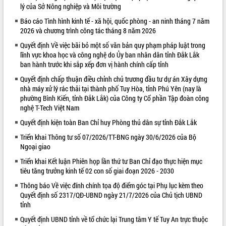
lý của Sở Nông nghiệp và Môi trường
VIDEO
Báo cáo Tình hình kinh tế - xã hội, quốc phòng - an ninh tháng 7 năm
2026 và chương trình công tác tháng 8 năm 2026
Quyết định Về việc bãi bỏ một số văn bản quy phạm pháp luật trong
lĩnh vực khoa học và công nghệ do Ủy ban nhân dân tỉnh Đắk Lắk
ban hành trước khi sắp xếp đơn vị hành chính cấp tỉnh
Quyết định chấp thuận điều chỉnh chủ trương đầu tư dự án Xây dựng
nhà máy xử lý rác thải tại thành phố Tuy Hòa, tỉnh Phú Yên (nay là
phường Bình Kiến, tỉnh Đắk Lắk) của Công ty Cổ phần Tập đoàn công
nghệ T-Tech Việt Nam
Khám bệnh, cấp phát thuốc miễn phí
Quyết định kiện toàn Ban Chỉ huy Phòng thủ dân sự tỉnh Đắk Lắk
và tặng quà người dân xã Cư Pui
Hội nghị UBND tỉnh Đắk Lắk thường kỳ
Triển khai Thông tư số 07/2026/TT-BNG ngày 30/6/2026 của Bộ
Ngoại giao
tháng 7/2026
Lễ truy tặng danh hiệu “Bà Mẹ Việt
Triển khai Kết luận Phiên họp lần thứ tư Ban Chỉ đạo thực hiện mục
Nam Anh hùng” và trao Huân chương
tiêu tăng trưởng kinh tế 02 con số giai đoạn 2026 - 2030
Lao động
Thông báo Về việc đính chính tọa độ điểm góc tại Phụ lục kèm theo
ALBUM ẢNH
UBND tỉnh Đắk Lắk triển khai nhiệm
Quyết định số 2317/QĐ-UBND ngày 21/7/2026 của Chủ tịch UBND
vụ 6 tháng cuối năm 2026
tỉnh
Kỳ họp thứ Hai, Hội đồng nhân dân
Quyết định UBND tỉnh về tổ chức lại Trung tâm Y tế Tuy An trực thuộc
tỉnh khóa XI quyết nghị nhiều nội dung