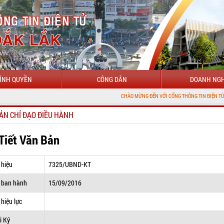
ÍNH QUYỀN
CÔNG DÂN
DOANH NGH
CHÀO MỪNG ĐẾN VỚI CỔNG THÔNG TIN ĐIỆN TỬ TỈNH ĐẮK LẮ
ẢN CHỈ ĐẠO ĐIỀU HÀNH
 Tiết Văn Bản
 hiệu
7325/UBND-KT
 ban hành
15/09/2016
hiệu lực
i Ký