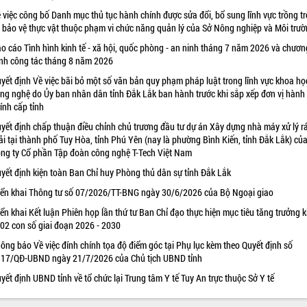
 việc công bố Danh mục thủ tục hành chính được sửa đổi, bổ sung lĩnh vực trồng tr
 bảo vệ thực vật thuộc phạm vi chức năng quản lý của Sở Nông nghiệp và Môi trư
o cáo Tình hình kinh tế - xã hội, quốc phòng - an ninh tháng 7 năm 2026 và chươn
ình công tác tháng 8 năm 2026
yết định Về việc bãi bỏ một số văn bản quy phạm pháp luật trong lĩnh vực khoa họ
ng nghệ do Ủy ban nhân dân tỉnh Đắk Lắk ban hành trước khi sắp xếp đơn vị hành
ính cấp tỉnh
yết định chấp thuận điều chỉnh chủ trương đầu tư dự án Xây dựng nhà máy xử lý r
ải tại thành phố Tuy Hòa, tỉnh Phú Yên (nay là phường Bình Kiến, tỉnh Đắk Lắk) củ
ng ty Cổ phần Tập đoàn công nghệ T-Tech Việt Nam
yết định kiện toàn Ban Chỉ huy Phòng thủ dân sự tỉnh Đắk Lắk
iển khai Thông tư số 07/2026/TT-BNG ngày 30/6/2026 của Bộ Ngoại giao
iển khai Kết luận Phiên họp lần thứ tư Ban Chỉ đạo thực hiện mục tiêu tăng trưởng k
 02 con số giai đoạn 2026 - 2030
ông báo Về việc đính chính tọa độ điểm góc tại Phụ lục kèm theo Quyết định số
17/QĐ-UBND ngày 21/7/2026 của Chủ tịch UBND tỉnh
yết định UBND tỉnh về tổ chức lại Trung tâm Y tế Tuy An trực thuộc Sở Y tế