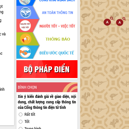
ọt
ờng
g
c và
ác
a
BÌNH CHỌN
inh
Xin ý kiến đánh giá về giao diện, nội
dung, chất lượng cung cấp thông tin
của Cổng thông tin điện tử tỉnh
Rất tốt
Tốt
Trung bình