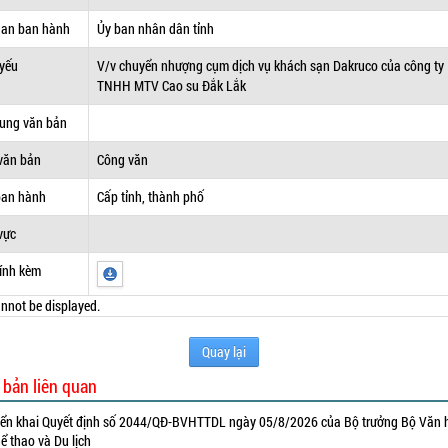
uan ban hành
Ủy ban nhân dân tỉnh
 yếu
V/v chuyển nhượng cụm dịch vụ khách sạn Dakruco của công ty
TNHH MTV Cao su Đắk Lắk
dung văn bản
văn bản
Công văn
ban hành
Cấp tỉnh, thành phố
vực
ính kèm
nnot be displayed.
Quay lại
 bản liên quan
iển khai Quyết định số 2044/QĐ-BVHTTDL ngày 05/8/2026 của Bộ trưởng Bộ Văn 
ể thao và Du lịch