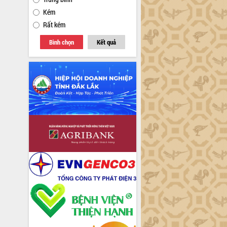
Kém
Rất kém
Bình chọn
Kết quả