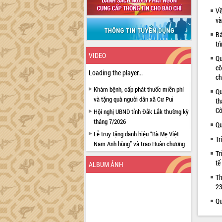
Về
và
Bá
tr
VIDEO
Qu
cô
Loading the player...
ch
Khám bệnh, cấp phát thuốc miễn phí
Qu
và tặng quà người dân xã Cư Pui
th
Cô
Hội nghị UBND tỉnh Đắk Lắk thường kỳ
tháng 7/2026
Qu
Lễ truy tặng danh hiệu “Bà Mẹ Việt
Tr
Nam Anh hùng” và trao Huân chương
Tr
Lao động
tế
ALBUM ẢNH
UBND tỉnh Đắk Lắk triển khai nhiệm
vụ 6 tháng cuối năm 2026
Th
23
Kỳ họp thứ Hai, Hội đồng nhân dân
tỉnh khóa XI quyết nghị nhiều nội dung
Qu
quan trọng
Bí thư Tỉnh ủy Lương Nguyễn Minh