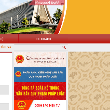
|
Vietnamese
English
IỆP
DU KHÁCH
K