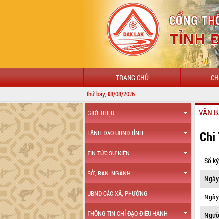
TRANG CHỦ
CH
Thứ bảy, 08/08/2026
VĂN B
GIỚI THIỆU
Chi
LÃNH ĐẠO UBND TỈNH
TIN TỨC SỰ KIỆN
Số ký
SỞ, BAN, NGÀNH
Ngày
UBND CÁC XÃ, PHƯỜNG
Ngày 
THÔNG TIN CHỈ ĐẠO ĐIỀU HÀNH
Ngườ