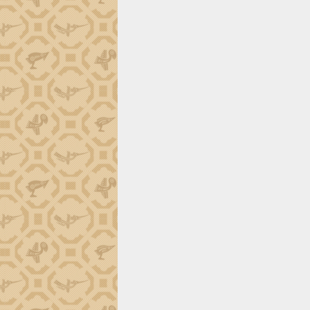
tiến đầu tư tỉnh
Ngành cá ngừ Đắk Lắk chủ động thích
ứng để giữ vững thị trường xuất khẩu
Diễn đàn Kinh tế tư nhân Việt Nam đột
phá cơ chế - Hợp tác công tư
Đề án 06 tạo bước ngoặt đột phá trong
cải cách hành chính tỉnh Đắk Lắk
Kết nối tour, đẩy mạnh chuyển đổi số
để phát triển du lịch Đắk Lắk
Khởi động Dự án Đầu tư xây dựng hạ
tầng kỹ thuật Cụm công nghiệp Tân
Tiến
Gặp mặt các cơ quan báo chí nhân Kỷ
niệm 101 năm Ngày Báo chí Cách
mạng Việt Nam
Đắk Lắk sơ kết 4 năm triển khai thực
hiện Đề án 06 của Chính phủ
Họp báo thông tin về Hội nghị Công bố
Quy hoạch và Xúc tiến đầu tư tỉnh Đắk
Lắk