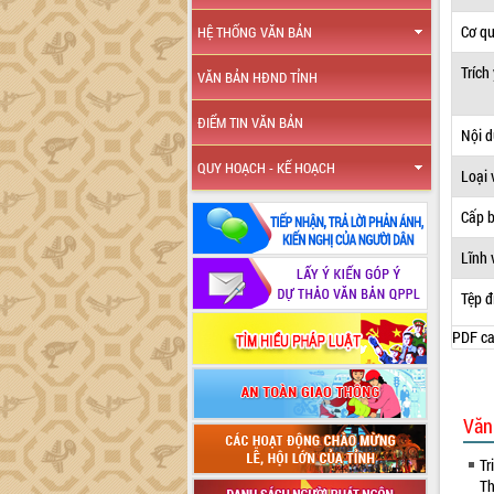
Cơ q
HỆ THỐNG VĂN BẢN
Trích
VĂN BẢN HĐND TỈNH
ĐIỂM TIN VĂN BẢN
Nội 
QUY HOẠCH - KẾ HOẠCH
Loại 
Cấp 
Lĩnh 
Tệp đ
PDF ca
Văn
Tr
Th