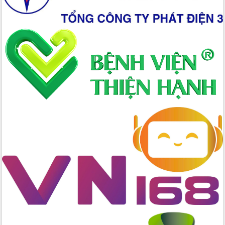
nhanh tiến độ các dự án trọng điểm
trong Khu kinh tế Nam Phú Yên
Hòn Yến phát triển du lịch gắn với bảo
tồn biển
Lấy ý kiến điều chỉnh Quy hoạch tỉnh
Đắk Lắk thời kỳ 2021-2030, tầm nhìn
đến năm 2050
Phát động chiến dịch 30 ngày đêm
giải phóng mặt bằng Tuyến đường bộ
ven biển
Đắk Lắk nỗ lực thúc đẩy tăng trưởng
kinh tế từ 10% trở lên trong Quý
II/2026
Đắk Lắk ký kết thỏa thuận hợp tác về
chuyển đổi số giai đoạn 2026 – 2030
với Tập đoàn Bưu chính Viễn thông
Việt Nam
Thứ trưởng Bộ Y tế làm việc với tỉnh
Đắk Lắk về phát triển nhân lực y tế
cho trạm y tế cấp xã
Du lịch Đắk Lắk nâng tầm trải nghiệm