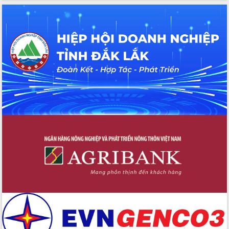
hiện nhiệm vụ quản lý tài sản công
hàng tuần
Tháo gỡ những vướng mắc, đẩy mạnh
công tác cải cách thủ tục hành chính
tại Trung tâm Phục vụ hành chính
công tỉnh
Đắk Lắk: Tôn vinh 46 giải pháp tại Hội
thi Sáng tạo Kỹ thuật 2024 - 2025
Đắk Lắk rà soát, điều chỉnh Đề án 190
về phát triển nuôi trồng thủy sản
Phó Chủ tịch UBND tỉnh Đắk Lắk
Trương Công Thái kiểm tra thực địa
Dự án cao tốc Khánh Hòa - Buôn Ma
Thuột
Định vị cà phê Việt Nam như một “di
sản sống” trong dòng chảy toàn cầu
Xây dựng nông thôn mới: Nâng cao đời
sống người dân từ những mô hình thiết
thực
Quyết liệt tháo gỡ vướng mắc, đẩy