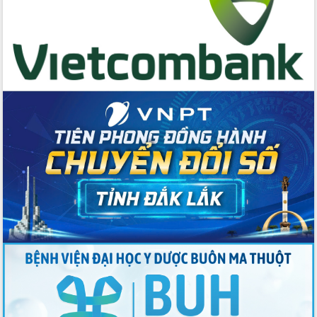
du khách thông qua Hệ thống cơ sở dữ
liệu và Bản đồ số
Tập huấn ứng dụng trí tuệ nhân tạo (AI)
trong thương mại điện tử năm 2026
Đoàn đại biểu Quốc hội tỉnh Đắk Lắk
trao đổi thông tin trước Kỳ họp thứ
nhất, Quốc hội khóa XVI
Quyết liệt cải cách hành chính, khơi
thông nguồn lực phát triển
Nâng cao hiệu lực, hiệu quả HĐND
tỉnh thông qua hiện đại hóa hành chính
Xã Ea Phê gắn cải cách hành chính với
chuyển đổi số
Phó Chủ tịch Thường trực UBND tỉnh
Hồ Thị Nguyên Thảo làm việc tại Trung
tâm Phục vụ hành chính công xã Ea
Phê
Xây dựng nền hành chính số đồng
hành cùng nông dân dân, doanh nghiệp
Giai đoạn 2026-2030, Đắk Lắk phấn