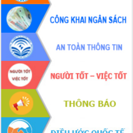
ứng để giữ vững thị trường xuất khẩu
Diễn đàn Kinh tế tư nhân Việt Nam đột
phá cơ chế - Hợp tác công tư
Đề án 06 tạo bước ngoặt đột phá trong
cải cách hành chính tỉnh Đắk Lắk
Kết nối tour, đẩy mạnh chuyển đổi số
để phát triển du lịch Đắk Lắk
Khởi động Dự án Đầu tư xây dựng hạ
tầng kỹ thuật Cụm công nghiệp Tân
Tiến
Gặp mặt các cơ quan báo chí nhân Kỷ
niệm 101 năm Ngày Báo chí Cách
mạng Việt Nam
Đắk Lắk sơ kết 4 năm triển khai thực
hiện Đề án 06 của Chính phủ
Họp báo thông tin về Hội nghị Công bố
Quy hoạch và Xúc tiến đầu tư tỉnh Đắk
Lắk
Khơi thông điểm nghẽn, đẩy nhanh
giải ngân vốn khắc phục thiên tai