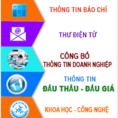
Rà soát, hoàn thiện hệ thống thiết chế
văn hóa, thể thao đáp ứng yêu cầu
phát triển mới
Thường trực HĐND tỉnh Đắk Lắk gặp
mặt Đoàn chuyên gia y tế TP. Hồ Chí
Minh
Lễ truy điệu và an táng hài cốt liệt sĩ
tại Nghĩa trang Liệt sĩ xã Sơn Hòa
Bàn giải pháp tháo gỡ khó khăn trong
xuất khẩu sầu riêng và triển khai quy
định EUDR
Thứ trưởng Bộ Nông nghiệp và Môi
trường Nguyễn Hoàng Hiệp khảo sát
vùng trồng và doanh nghiệp đóng gói
sầu riêng tại Đắk Lắk
Trình diễn nghệ thuật chế biến các
món ăn từ sầu riêng
Đắk Lắk công bố Quy hoạch và xúc
tiến đầu tư tỉnh
Ngành cá ngừ Đắk Lắk chủ động thích