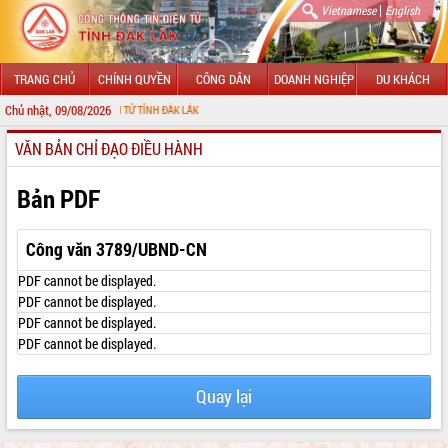
|
Vietnamese
English
TRANG CHỦ
CHÍNH QUYỀN
CÔNG DÂN
DOANH NGHIỆP
DU KHÁCH
Chủ nhật, 09/08/2026
HÔNG TIN ĐIỆN TỬ TỈNH ĐẮK LẮK
VĂN BẢN CHỈ ĐẠO ĐIỀU HÀNH
GIỚI THIỆU
LÃNH ĐẠO UBND TỈNH
Bản PDF
TIN TỨC SỰ KIỆN
Công văn 3789/UBND-CN
SỞ, BAN, NGÀNH
PDF cannot be displayed.
PDF cannot be displayed.
UBND CÁC XÃ, PHƯỜNG
PDF cannot be displayed.
PDF cannot be displayed.
THÔNG TIN CHỈ ĐẠO ĐIỀU HÀNH
HỆ THỐNG VĂN BẢN
Quay lại
VĂN BẢN HĐND TỈNH