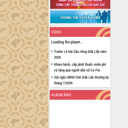
VIDEO
Loading the player...
Trailer Lễ hội Sầu riêng Đắk Lắk năm
2026
Khám bệnh, cấp phát thuốc miễn phí
và tặng quà người dân xã Cư Pui
Hội nghị UBND tỉnh Đắk Lắk thường kỳ
tháng 7/2026
Lễ truy tặng danh hiệu “Bà Mẹ Việt
ALBUM ẢNH
Nam Anh hùng” và trao Huân chương
Lao động
UBND tỉnh Đắk Lắk triển khai nhiệm
vụ 6 tháng cuối năm 2026
Kỳ họp thứ Hai, Hội đồng nhân dân
tỉnh khóa XI quyết nghị nhiều nội dung