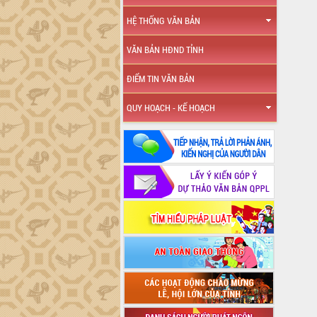
HỆ THỐNG VĂN BẢN
VĂN BẢN HĐND TỈNH
ĐIỂM TIN VĂN BẢN
QUY HOẠCH - KẾ HOẠCH