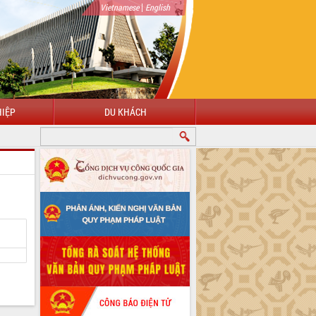
|
Vietnamese
English
IỆP
DU KHÁCH