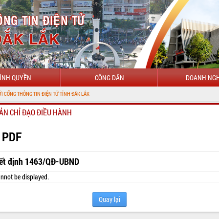
ÍNH QUYỀN
CÔNG DÂN
DOANH NGH
 TIN ĐIỆN TỬ TỈNH ĐẮK LẮK
ẢN CHỈ ĐẠO ĐIỀU HÀNH
 PDF
ết định 1463/QĐ-UBND
nnot be displayed.
Quay lại