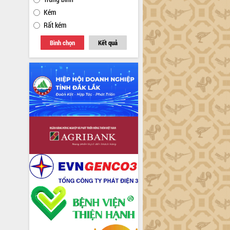
Kém
Rất kém
Bình chọn
Kết quả