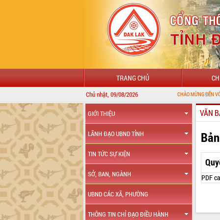
TRANG CHỦ
CH
Chủ nhật, 09/08/2026
CHÀO MỪNG ĐẾN VỚI CỔNG THÔNG
VĂN B
GIỚI THIỆU
Bản
LÃNH ĐẠO UBND TỈNH
TIN TỨC SỰ KIỆN
Quy
SỞ, BAN, NGÀNH
PDF ca
UBND CÁC XÃ, PHƯỜNG
THÔNG TIN CHỈ ĐẠO ĐIỀU HÀNH