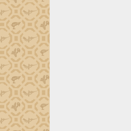
món ăn từ sầu riêng
Đắk Lắk công bố Quy hoạch và xúc
tiến đầu tư tỉnh
Ngành cá ngừ Đắk Lắk chủ động thích
ứng để giữ vững thị trường xuất khẩu
Diễn đàn Kinh tế tư nhân Việt Nam đột
phá cơ chế - Hợp tác công tư
Đề án 06 tạo bước ngoặt đột phá trong
cải cách hành chính tỉnh Đắk Lắk
Kết nối tour, đẩy mạnh chuyển đổi số
để phát triển du lịch Đắk Lắk
Khởi động Dự án Đầu tư xây dựng hạ
tầng kỹ thuật Cụm công nghiệp Tân
Tiến
Gặp mặt các cơ quan báo chí nhân Kỷ
niệm 101 năm Ngày Báo chí Cách
mạng Việt Nam
Đắk Lắk sơ kết 4 năm triển khai thực
hiện Đề án 06 của Chính phủ
Họp báo thông tin về Hội nghị Công bố