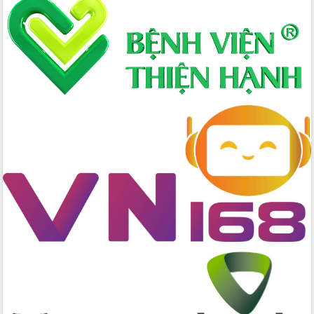
Hòn Yến phát triển du lịch gắn với bảo
tồn biển
Lấy ý kiến điều chỉnh Quy hoạch tỉnh
Đắk Lắk thời kỳ 2021-2030, tầm nhìn
đến năm 2050
Phát động chiến dịch 30 ngày đêm
giải phóng mặt bằng Tuyến đường bộ
ven biển
Đắk Lắk nỗ lực thúc đẩy tăng trưởng
kinh tế từ 10% trở lên trong Quý
II/2026
Đắk Lắk ký kết thỏa thuận hợp tác về
chuyển đổi số giai đoạn 2026 – 2030
với Tập đoàn Bưu chính Viễn thông
Việt Nam
Thứ trưởng Bộ Y tế làm việc với tỉnh
Đắk Lắk về phát triển nhân lực y tế
cho trạm y tế cấp xã
Du lịch Đắk Lắk nâng tầm trải nghiệm
du khách thông qua Hệ thống cơ sở dữ
liệu và Bản đồ số