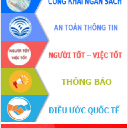
phá cơ chế - Hợp tác công tư
Đề án 06 tạo bước ngoặt đột phá trong
cải cách hành chính tỉnh Đắk Lắk
Kết nối tour, đẩy mạnh chuyển đổi số
để phát triển du lịch Đắk Lắk
Khởi động Dự án Đầu tư xây dựng hạ
tầng kỹ thuật Cụm công nghiệp Tân
Tiến
Gặp mặt các cơ quan báo chí nhân Kỷ
niệm 101 năm Ngày Báo chí Cách
mạng Việt Nam
Đắk Lắk sơ kết 4 năm triển khai thực
hiện Đề án 06 của Chính phủ
Họp báo thông tin về Hội nghị Công bố
Quy hoạch và Xúc tiến đầu tư tỉnh Đắk
Lắk
Khơi thông điểm nghẽn, đẩy nhanh
giải ngân vốn khắc phục thiên tai
HĐND tỉnh thông qua điều chỉnh Quy
hoạch tỉnh thời kỳ 2021-2030