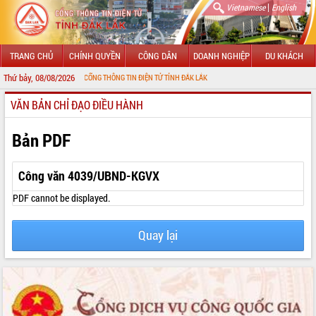
|
Vietnamese
English
TRANG CHỦ
CHÍNH QUYỀN
CÔNG DÂN
DOANH NGHIỆP
DU KHÁCH
Thứ bảy, 08/08/2026
MỪNG ĐẾN VỚI CỔNG THÔNG TIN ĐIỆN TỬ TỈNH ĐẮK LẮK
VĂN BẢN CHỈ ĐẠO ĐIỀU HÀNH
GIỚI THIỆU
LÃNH ĐẠO UBND TỈNH
Bản PDF
TIN TỨC SỰ KIỆN
Công văn 4039/UBND-KGVX
SỞ, BAN, NGÀNH
PDF cannot be displayed.
UBND CÁC XÃ, PHƯỜNG
Quay lại
THÔNG TIN CHỈ ĐẠO ĐIỀU HÀNH
HỆ THỐNG VĂN BẢN
VĂN BẢN HĐND TỈNH