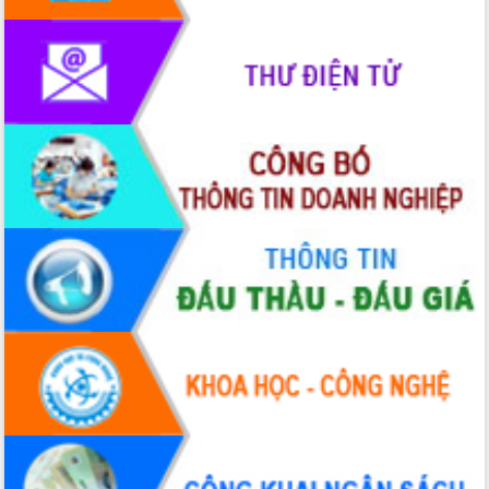
phát triển mới
Thường trực HĐND tỉnh Đắk Lắk gặp
mặt Đoàn chuyên gia y tế TP. Hồ Chí
Minh
Lễ truy điệu và an táng hài cốt liệt sĩ
tại Nghĩa trang Liệt sĩ xã Sơn Hòa
Bàn giải pháp tháo gỡ khó khăn trong
xuất khẩu sầu riêng và triển khai quy
định EUDR
Thứ trưởng Bộ Nông nghiệp và Môi
trường Nguyễn Hoàng Hiệp khảo sát
vùng trồng và doanh nghiệp đóng gói
sầu riêng tại Đắk Lắk
Trình diễn nghệ thuật chế biến các
món ăn từ sầu riêng
Đắk Lắk công bố Quy hoạch và xúc
tiến đầu tư tỉnh
Ngành cá ngừ Đắk Lắk chủ động thích
ứng để giữ vững thị trường xuất khẩu
Diễn đàn Kinh tế tư nhân Việt Nam đột