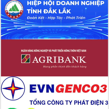
Tháo gỡ những vướng mắc, đẩy mạnh
công tác cải cách thủ tục hành chính
tại Trung tâm Phục vụ hành chính
công tỉnh
Đắk Lắk: Tôn vinh 46 giải pháp tại Hội
thi Sáng tạo Kỹ thuật 2024 - 2025
Đắk Lắk rà soát, điều chỉnh Đề án 190
về phát triển nuôi trồng thủy sản
Phó Chủ tịch UBND tỉnh Đắk Lắk
Trương Công Thái kiểm tra thực địa
Dự án cao tốc Khánh Hòa - Buôn Ma
Thuột
Định vị cà phê Việt Nam như một “di
sản sống” trong dòng chảy toàn cầu
Xây dựng nông thôn mới: Nâng cao đời
sống người dân từ những mô hình thiết
thực
Quyết liệt tháo gỡ vướng mắc, đẩy
nhanh tiến độ các dự án trọng điểm
trong Khu kinh tế Nam Phú Yên