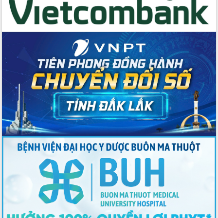
Tập huấn ứng dụng trí tuệ nhân tạo (AI)
trong thương mại điện tử năm 2026
Đoàn đại biểu Quốc hội tỉnh Đắk Lắk
trao đổi thông tin trước Kỳ họp thứ
nhất, Quốc hội khóa XVI
Quyết liệt cải cách hành chính, khơi
thông nguồn lực phát triển
Nâng cao hiệu lực, hiệu quả HĐND
tỉnh thông qua hiện đại hóa hành chính
Xã Ea Phê gắn cải cách hành chính với
chuyển đổi số
Phó Chủ tịch Thường trực UBND tỉnh
Hồ Thị Nguyên Thảo làm việc tại Trung
tâm Phục vụ hành chính công xã Ea
Phê
Xây dựng nền hành chính số đồng
hành cùng nông dân dân, doanh nghiệp
Giai đoạn 2026-2030, Đắk Lắk phấn
đấu có 77% xã đạt chuẩn nông thôn
mới