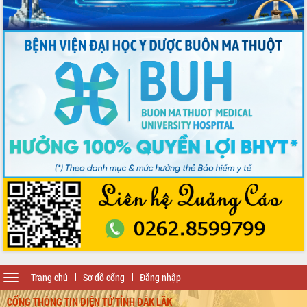
Ngày hội bầu cử đại biểu Quốc hội
khóa XVI và HĐND các cấp nhiệm kỳ
2026-2031
Đảm bảo cuộc bầu cử đại biểu Quốc
hội và đại biểu HĐND các cấp diễn ra
an toàn, hiệu quả, đúng quy định
Thủ tướng Chính phủ Phạm Minh Chính
kiểm tra, chỉ đạo hoàn thành các dự
án cao tốc và thăm khu tái định cư tại
Đắk Lắk
Sôi nổi Hội đua ngựa truyền thống Gò
Thì Thùng mừng Xuân Bính Ngọ 2026
Lãnh đạo tỉnh dâng hương tưởng niệm
tại Đập Đồng Cam đầu Xuân Bính Ngọ
Ngành nông nghiệp phấn đấu tăng
trưởng đạt 5,86% trong năm 2026
UBND tỉnh Đắk Lắk triển khai công tác
quốc phòng, quân sự địa phương năm
2026
Toggle
Trang chủ
Sơ đồ cổng
Đăng nhập
Đắk Lắk tập trung toàn lực khắc phục
navigation
tồn tại IUU, sẵn sàng làm việc với
CỔNG THÔNG TIN ĐIỆN TỬ TỈNH ĐẮK LẮK