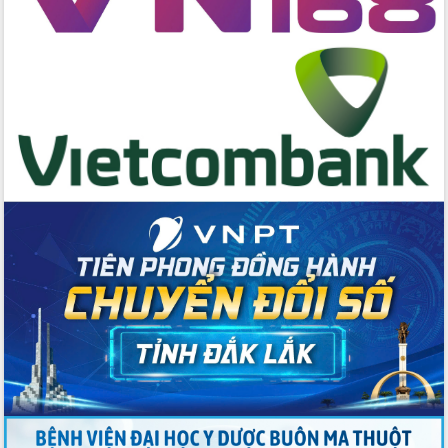
Huy giữ chức Bí thư Đảng ủy Ủy Ban
Nhân dân tỉnh
Bệnh án điện tử thúc đẩy chuyển đổi
số y tế tại Đắk Lắk
Chuyển đổi số thư viện: Mở rộng
không gian tri thức trong thời đại số
Đánh giá, rút kinh nghiệm công tác tổ
chức diễn tập trước ngày bầu cử
Chương trình “Gặp gỡ hữu nghị –
Friendship Meeting New Year 2026”
Bầu cử Quốc hội và HĐND: Cử tri Đắk
Lắk gửi gắm niềm tin, kỳ vọng vào lá
phiếu
Đắk Lắk sẵn sàng các điều kiện cho
Ngày hội bầu cử đại biểu Quốc hội
khóa XVI và HĐND các cấp nhiệm kỳ
2026-2031
Đảm bảo cuộc bầu cử đại biểu Quốc
hội và đại biểu HĐND các cấp diễn ra
an toàn, hiệu quả, đúng quy định