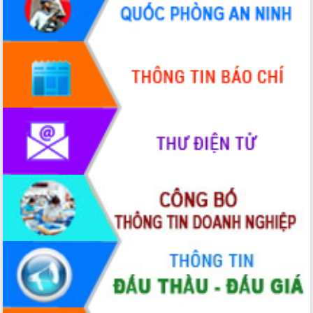
doanh nghiệp nhà nước
Hội nghị triển khai kết nối mạng
truyền số liệu chuyên dùng phục vụ cơ
quan Đảng, Nhà nước
Lễ phát động chuỗi hoạt động chung
tay làm sạch môi trường
Xã Ea Kar bước chuyển mình trong
công tác cải cách hành chính mô hình
mới
UBND tỉnh họp báo định kỳ tháng 4
năm 2026
Hội thảo khoa học “Giải pháp thúc đẩy
phát triển nền kinh tế xanh tại tỉnh
Đắk Lắk”
Tăng cường giám sát, đôn đốc thực
hiện nhiệm vụ quản lý tài sản công
hàng tuần
Tháo gỡ những vướng mắc, đẩy mạnh
công tác cải cách thủ tục hành chính
tại Trung tâm Phục vụ hành chính
công tỉnh