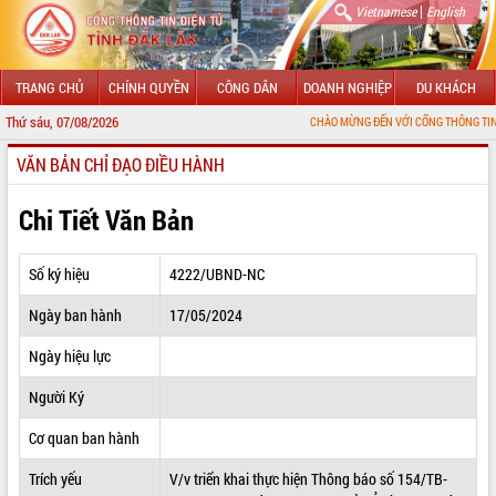
|
Vietnamese
English
TRANG CHỦ
CHÍNH QUYỀN
CÔNG DÂN
DOANH NGHIỆP
DU KHÁCH
Thứ sáu, 07/08/2026
CHÀO MỪNG ĐẾN VỚI CỔNG THÔNG TIN ĐIỆN TỬ TỈNH
VĂN BẢN CHỈ ĐẠO ĐIỀU HÀNH
GIỚI THIỆU
LÃNH ĐẠO UBND TỈNH
Chi Tiết Văn Bản
TIN TỨC SỰ KIỆN
Số ký hiệu
4222/UBND-NC
SỞ, BAN, NGÀNH
Ngày ban hành
17/05/2024
UBND CÁC XÃ, PHƯỜNG
Ngày hiệu lực
THÔNG TIN CHỈ ĐẠO ĐIỀU HÀNH
Người Ký
HỆ THỐNG VĂN BẢN
Cơ quan ban hành
Trích yếu
V/v triển khai thực hiện Thông báo số 154/TB-
VĂN BẢN HĐND TỈNH