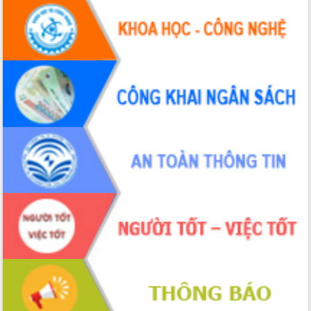
Đắk Lắk: Tôn vinh 46 giải pháp tại Hội
thi Sáng tạo Kỹ thuật 2024 - 2025
Đắk Lắk rà soát, điều chỉnh Đề án 190
về phát triển nuôi trồng thủy sản
Phó Chủ tịch UBND tỉnh Đắk Lắk
Trương Công Thái kiểm tra thực địa
Dự án cao tốc Khánh Hòa - Buôn Ma
Thuột
Định vị cà phê Việt Nam như một “di
sản sống” trong dòng chảy toàn cầu
Xây dựng nông thôn mới: Nâng cao đời
sống người dân từ những mô hình thiết
thực
Quyết liệt tháo gỡ vướng mắc, đẩy
nhanh tiến độ các dự án trọng điểm
trong Khu kinh tế Nam Phú Yên
Hòn Yến phát triển du lịch gắn với bảo
tồn biển
Lấy ý kiến điều chỉnh Quy hoạch tỉnh
Đắk Lắk thời kỳ 2021-2030, tầm nhìn