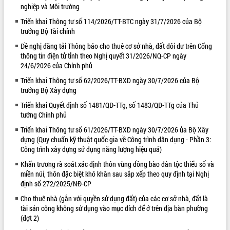
nghiệp và Môi trường
VIDEO
Triển khai Thông tư số 114/2026/TT-BTC ngày 31/7/2026 của Bộ
trưởng Bộ Tài chính
Loading the player...
Đề nghị đăng tải Thông báo cho thuê cơ sở nhà, đất dôi dư trên Cổng
Lễ truy tặng danh hiệu “Bà Mẹ Việt
thông tin điện tử tỉnh theo Nghị quyết 31/2026/NQ-CP ngày
Nam Anh hùng” và trao Huân chương
24/6/2026 của Chính phủ
Lao động
Triển khai Thông tư số 62/2026/TT-BXD ngày 30/7/2026 của Bộ
UBND tỉnh Đắk Lắk triển khai nhiệm
trưởng Bộ Xây dựng
vụ 6 tháng cuối năm 2026
Triển khai Quyết định số 1481/QĐ-TTg, số 1483/QĐ-TTg của Thủ
Kỳ họp thứ Hai, Hội đồng nhân dân
tướng Chính phủ
tỉnh khóa XI quyết nghị nhiều nội dung
quan trọng
ALBUM ẢNH
Triển khai Thông tư số 61/2026/TT-BXD ngày 30/7/2026 ủa Bộ Xây
Bí thư Tỉnh ủy Lương Nguyễn Minh
dựng (Quy chuẩn kỹ thuật quốc gia về Công trình dân dụng - Phần 3:
Công trình xây dựng sử dụng năng lượng hiệu quả)
Triết thăm, tặng quà người có công với
cách mạng
Khẩn trương rà soát xác định thôn vùng đồng bào dân tộc thiểu số và
Rà soát, hoàn thiện hệ thống thiết chế
miền núi, thôn đặc biệt khó khăn sau sắp xếp theo quy định tại Nghị
văn hóa, thể thao đáp ứng yêu cầu
định số 272/2025/NĐ-CP
phát triển mới
Cho thuê nhà (gắn với quyền sử dụng đất) của các cơ sở nhà, đất là
Thường trực HĐND tỉnh Đắk Lắk gặp
tài sản công không sử dụng vào mục đích để ở trên địa bàn phường
mặt Đoàn chuyên gia y tế TP. Hồ Chí
(đợt 2)
Minh
LIÊN KẾT WEB