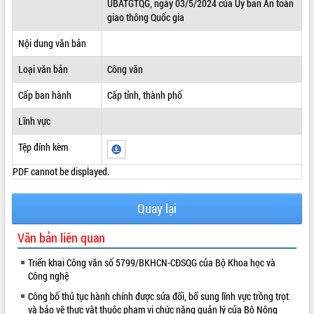
UBATGTQG, ngày 03/5/2024 của Ủy ban An toàn
giao thông Quốc gia
ĐIỂM TIN VĂN BẢN
Nội dung văn bản
QUY HOẠCH - KẾ HOẠCH
Loại văn bản
Công văn
Cấp ban hành
Cấp tỉnh, thành phố
Lĩnh vực
Tệp đính kèm
PDF cannot be displayed.
Quay lại
Văn bản liên quan
Triển khai Công văn số 5799/BKHCN-CĐSQG của Bộ Khoa học và
Công nghệ
Công bố thủ tục hành chính được sửa đổi, bổ sung lĩnh vực trồng trọt
và bảo vệ thực vật thuộc phạm vi chức năng quản lý của Bộ Nông