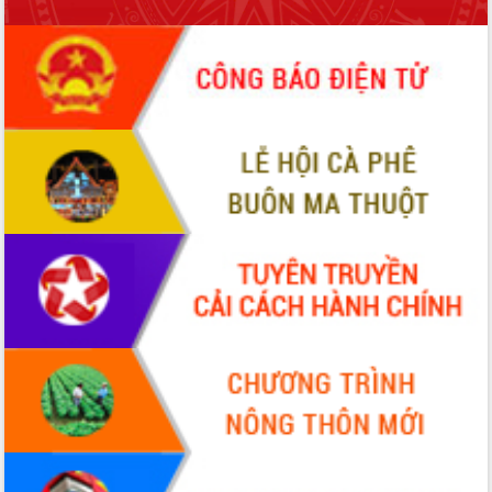
để phát triển du lịch Đắk Lắk
Khởi động Dự án Đầu tư xây dựng hạ
tầng kỹ thuật Cụm công nghiệp Tân
Tiến
Gặp mặt các cơ quan báo chí nhân Kỷ
niệm 101 năm Ngày Báo chí Cách
mạng Việt Nam
Đắk Lắk sơ kết 4 năm triển khai thực
hiện Đề án 06 của Chính phủ
Họp báo thông tin về Hội nghị Công bố
Quy hoạch và Xúc tiến đầu tư tỉnh Đắk
Lắk
Khơi thông điểm nghẽn, đẩy nhanh
giải ngân vốn khắc phục thiên tai
HĐND tỉnh thông qua điều chỉnh Quy
hoạch tỉnh thời kỳ 2021-2030
Hội thảo góp ý hồ sơ điều chỉnh quy
hoạch tỉnh Đắk Lắk thời kỳ 2021-2030,
tầm nhìn đến năm 2050
Nâng cao hiệu quả hoạt động của các