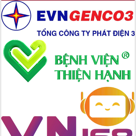
Ứng dụng sinh trắc học - Bước tiến
trong hành trình chuyển đổi số tại Đắk
Lắk
Đắk Lắk nâng cao hiệu quả công tác
Đảng từ Sổ tay đảng viên điện tử
Đắk Lắk đẩy mạnh nuôi biển công
nghệ, hướng tới phát triển thủy sản
bền vững
Tập huấn nâng cao năng lực triển khai
chuyển đổi số cho cán bộ, công chức
cấp xã
Đắk Lắk phát động hưởng ứng Ngày
Quyền của người tiêu dùng Việt Nam
2026
Đẩy mạnh cải cách hành chính, quyết
tâm đạt được mục tiêu tăng trưởng
hai con số trong năm 2026
Tổ chức trang trọng Lễ hội Đền thờ
Lương Văn Chánh năm 2026
Phó Bí thư Tỉnh ủy Đắk Lắk Đỗ Hữu