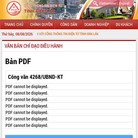
|
Vietnamese
English
TRANG CHỦ
CHÍNH QUYỀN
CÔNG DÂN
DOANH NGHIỆP
DU KHÁCH
Thứ bảy, 08/08/2026
CHÀO MỪNG ĐẾN VỚI CỔNG THÔNG TIN ĐIỆN TỬ TỈNH ĐẮK LẮK
VĂN BẢN CHỈ ĐẠO ĐIỀU HÀNH
GIỚI THIỆU
LÃNH ĐẠO UBND TỈNH
Bản PDF
TIN TỨC SỰ KIỆN
Công văn 4268/UBND-KT
SỞ, BAN, NGÀNH
PDF cannot be displayed.
PDF cannot be displayed.
UBND CÁC XÃ, PHƯỜNG
PDF cannot be displayed.
PDF cannot be displayed.
THÔNG TIN CHỈ ĐẠO ĐIỀU HÀNH
PDF cannot be displayed.
PDF cannot be displayed.
HỆ THỐNG VĂN BẢN
PDF cannot be displayed.
VĂN BẢN HĐND TỈNH