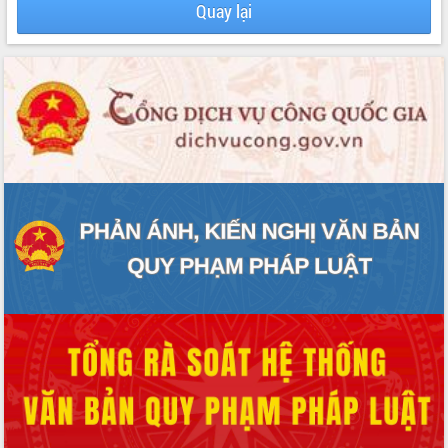
Quay lại
ĐIỂM TIN VĂN BẢN
QUY HOẠCH - KẾ HOẠCH