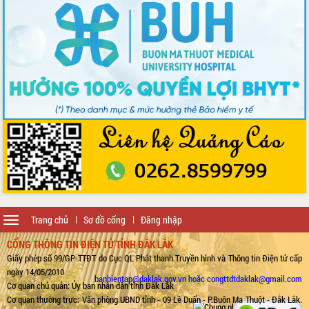
Toggle
Trang chủ
Sơ đồ cổng
Đăng nhập
navigation
CỔNG THÔNG TIN ĐIỆN TỬ TỈNH ĐẮK LẮK
Giấy phép số 99/GP-TTĐT do Cục QL Phát thanh Truyền hình và Thông tin Điện tử cấp
ngày 14/05/2010
banbientap@daklak.gov.vn hoặc congttdtdaklak@gmail.com
Cơ quan chủ quản: Ủy ban nhân dân tỉnh Đắk Lắk
Cơ quan thường trực: Văn phòng UBND tỉnh - 09 Lê Duẩn - P.Buôn Ma Thuột - Đắk Lắk.