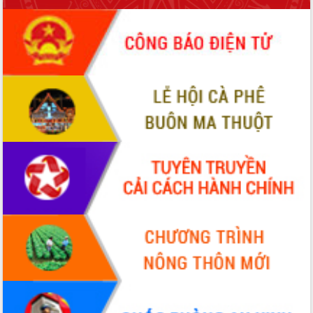
VIDEO
Không có file video nào để phát.
ALBUM ẢNH
LIÊN KẾT WEB