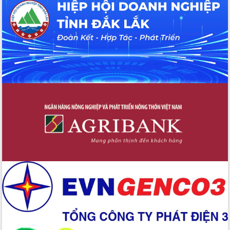
Tháo gỡ những vướng mắc, đẩy mạnh
công tác cải cách thủ tục hành chính
tại Trung tâm Phục vụ hành chính
công tỉnh
Đắk Lắk: Tôn vinh 46 giải pháp tại Hội
thi Sáng tạo Kỹ thuật 2024 - 2025
Đắk Lắk rà soát, điều chỉnh Đề án 190
về phát triển nuôi trồng thủy sản
Phó Chủ tịch UBND tỉnh Đắk Lắk
Trương Công Thái kiểm tra thực địa
Dự án cao tốc Khánh Hòa - Buôn Ma
Thuột
Định vị cà phê Việt Nam như một “di
sản sống” trong dòng chảy toàn cầu
Xây dựng nông thôn mới: Nâng cao đời
sống người dân từ những mô hình thiết
thực
Quyết liệt tháo gỡ vướng mắc, đẩy
nhanh tiến độ các dự án trọng điểm
trong Khu kinh tế Nam Phú Yên