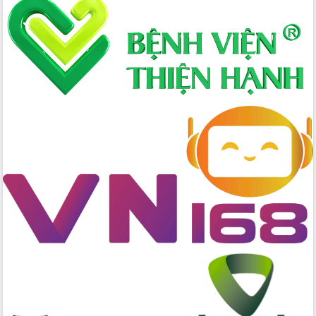
Hòn Yến phát triển du lịch gắn với bảo
tồn biển
Lấy ý kiến điều chỉnh Quy hoạch tỉnh
Đắk Lắk thời kỳ 2021-2030, tầm nhìn
đến năm 2050
Phát động chiến dịch 30 ngày đêm
giải phóng mặt bằng Tuyến đường bộ
ven biển
Đắk Lắk nỗ lực thúc đẩy tăng trưởng
kinh tế từ 10% trở lên trong Quý
II/2026
Đắk Lắk ký kết thỏa thuận hợp tác về
chuyển đổi số giai đoạn 2026 – 2030
với Tập đoàn Bưu chính Viễn thông
Việt Nam
Thứ trưởng Bộ Y tế làm việc với tỉnh
Đắk Lắk về phát triển nhân lực y tế
cho trạm y tế cấp xã
Du lịch Đắk Lắk nâng tầm trải nghiệm
du khách thông qua Hệ thống cơ sở dữ
liệu và Bản đồ số