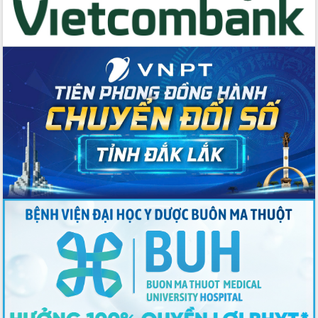
Tập huấn ứng dụng trí tuệ nhân tạo (AI)
trong thương mại điện tử năm 2026
Đoàn đại biểu Quốc hội tỉnh Đắk Lắk
trao đổi thông tin trước Kỳ họp thứ
nhất, Quốc hội khóa XVI
Quyết liệt cải cách hành chính, khơi
thông nguồn lực phát triển
Nâng cao hiệu lực, hiệu quả HĐND
tỉnh thông qua hiện đại hóa hành chính
Xã Ea Phê gắn cải cách hành chính với
chuyển đổi số
Phó Chủ tịch Thường trực UBND tỉnh
Hồ Thị Nguyên Thảo làm việc tại Trung
tâm Phục vụ hành chính công xã Ea
Phê
Xây dựng nền hành chính số đồng
hành cùng nông dân dân, doanh nghiệp
Giai đoạn 2026-2030, Đắk Lắk phấn
đấu có 77% xã đạt chuẩn nông thôn
mới