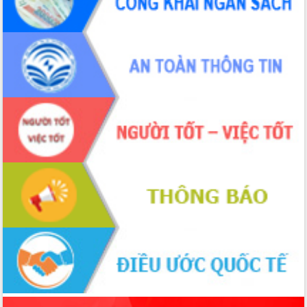
phá cơ chế - Hợp tác công tư
Đề án 06 tạo bước ngoặt đột phá trong
cải cách hành chính tỉnh Đắk Lắk
Kết nối tour, đẩy mạnh chuyển đổi số
để phát triển du lịch Đắk Lắk
Khởi động Dự án Đầu tư xây dựng hạ
tầng kỹ thuật Cụm công nghiệp Tân
Tiến
Gặp mặt các cơ quan báo chí nhân Kỷ
niệm 101 năm Ngày Báo chí Cách
mạng Việt Nam
Đắk Lắk sơ kết 4 năm triển khai thực
hiện Đề án 06 của Chính phủ
Họp báo thông tin về Hội nghị Công bố
Quy hoạch và Xúc tiến đầu tư tỉnh Đắk
Lắk
Khơi thông điểm nghẽn, đẩy nhanh
giải ngân vốn khắc phục thiên tai
HĐND tỉnh thông qua điều chỉnh Quy
hoạch tỉnh thời kỳ 2021-2030