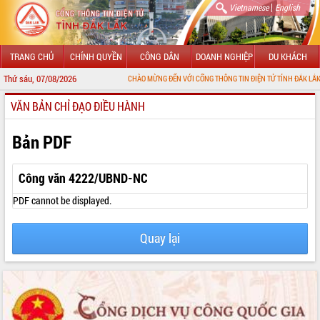
|
Vietnamese
English
TRANG CHỦ
CHÍNH QUYỀN
CÔNG DÂN
DOANH NGHIỆP
DU KHÁCH
Thứ sáu, 07/08/2026
CHÀO MỪNG ĐẾN VỚI CỔNG THÔNG TIN ĐIỆN TỬ TỈNH ĐẮK LẮK
VĂN BẢN CHỈ ĐẠO ĐIỀU HÀNH
GIỚI THIỆU
LÃNH ĐẠO UBND TỈNH
Bản PDF
TIN TỨC SỰ KIỆN
Công văn 4222/UBND-NC
SỞ, BAN, NGÀNH
PDF cannot be displayed.
UBND CÁC XÃ, PHƯỜNG
Quay lại
THÔNG TIN CHỈ ĐẠO ĐIỀU HÀNH
HỆ THỐNG VĂN BẢN
VĂN BẢN HĐND TỈNH