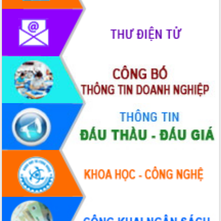
phát triển mới
Thường trực HĐND tỉnh Đắk Lắk gặp
mặt Đoàn chuyên gia y tế TP. Hồ Chí
Minh
Lễ truy điệu và an táng hài cốt liệt sĩ
tại Nghĩa trang Liệt sĩ xã Sơn Hòa
Bàn giải pháp tháo gỡ khó khăn trong
xuất khẩu sầu riêng và triển khai quy
định EUDR
Thứ trưởng Bộ Nông nghiệp và Môi
trường Nguyễn Hoàng Hiệp khảo sát
vùng trồng và doanh nghiệp đóng gói
sầu riêng tại Đắk Lắk
Trình diễn nghệ thuật chế biến các
món ăn từ sầu riêng
Đắk Lắk công bố Quy hoạch và xúc
tiến đầu tư tỉnh
Ngành cá ngừ Đắk Lắk chủ động thích
ứng để giữ vững thị trường xuất khẩu
Diễn đàn Kinh tế tư nhân Việt Nam đột