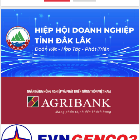
Đắk Lắk: Tôn vinh 46 giải pháp tại Hội
thi Sáng tạo Kỹ thuật 2024 - 2025
Đắk Lắk rà soát, điều chỉnh Đề án 190
về phát triển nuôi trồng thủy sản
Phó Chủ tịch UBND tỉnh Đắk Lắk
Trương Công Thái kiểm tra thực địa
Dự án cao tốc Khánh Hòa - Buôn Ma
Thuột
Định vị cà phê Việt Nam như một “di
sản sống” trong dòng chảy toàn cầu
Xây dựng nông thôn mới: Nâng cao đời
sống người dân từ những mô hình thiết
thực
Quyết liệt tháo gỡ vướng mắc, đẩy
nhanh tiến độ các dự án trọng điểm
trong Khu kinh tế Nam Phú Yên
Hòn Yến phát triển du lịch gắn với bảo
tồn biển
Lấy ý kiến điều chỉnh Quy hoạch tỉnh
Đắk Lắk thời kỳ 2021-2030, tầm nhìn