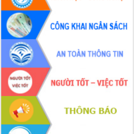
để phát triển du lịch Đắk Lắk
Khởi động Dự án Đầu tư xây dựng hạ
tầng kỹ thuật Cụm công nghiệp Tân
Tiến
Gặp mặt các cơ quan báo chí nhân Kỷ
niệm 101 năm Ngày Báo chí Cách
mạng Việt Nam
Đắk Lắk sơ kết 4 năm triển khai thực
hiện Đề án 06 của Chính phủ
Họp báo thông tin về Hội nghị Công bố
Quy hoạch và Xúc tiến đầu tư tỉnh Đắk
Lắk
Khơi thông điểm nghẽn, đẩy nhanh
giải ngân vốn khắc phục thiên tai
HĐND tỉnh thông qua điều chỉnh Quy
hoạch tỉnh thời kỳ 2021-2030
Hội thảo góp ý hồ sơ điều chỉnh quy
hoạch tỉnh Đắk Lắk thời kỳ 2021-2030,
tầm nhìn đến năm 2050
Nâng cao hiệu quả hoạt động của các