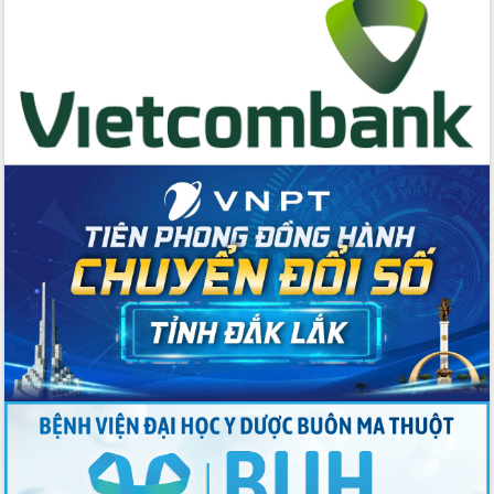
nhất, Quốc hội khóa XVI
Quyết liệt cải cách hành chính, khơi
thông nguồn lực phát triển
Nâng cao hiệu lực, hiệu quả HĐND
tỉnh thông qua hiện đại hóa hành chính
Xã Ea Phê gắn cải cách hành chính với
chuyển đổi số
Phó Chủ tịch Thường trực UBND tỉnh
Hồ Thị Nguyên Thảo làm việc tại Trung
tâm Phục vụ hành chính công xã Ea
Phê
Xây dựng nền hành chính số đồng
hành cùng nông dân dân, doanh nghiệp
Giai đoạn 2026-2030, Đắk Lắk phấn
đấu có 77% xã đạt chuẩn nông thôn
mới
Chuyển đổi số 'mở đường' cho nông
nghiệp Đắk Lắk tăng trưởng bứt phá
Triển khai đồng bộ đo đạc, lập hồ sơ
địa chính, hoàn thiện cơ sở dữ liệu đất
đai