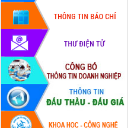
Lễ truy điệu và an táng hài cốt liệt sĩ
tại Nghĩa trang Liệt sĩ xã Sơn Hòa
Bàn giải pháp tháo gỡ khó khăn trong
xuất khẩu sầu riêng và triển khai quy
định EUDR
Thứ trưởng Bộ Nông nghiệp và Môi
trường Nguyễn Hoàng Hiệp khảo sát
vùng trồng và doanh nghiệp đóng gói
sầu riêng tại Đắk Lắk
Trình diễn nghệ thuật chế biến các
món ăn từ sầu riêng
Đắk Lắk công bố Quy hoạch và xúc
tiến đầu tư tỉnh
Ngành cá ngừ Đắk Lắk chủ động thích
ứng để giữ vững thị trường xuất khẩu
Diễn đàn Kinh tế tư nhân Việt Nam đột
phá cơ chế - Hợp tác công tư
Đề án 06 tạo bước ngoặt đột phá trong
cải cách hành chính tỉnh Đắk Lắk
Kết nối tour, đẩy mạnh chuyển đổi số