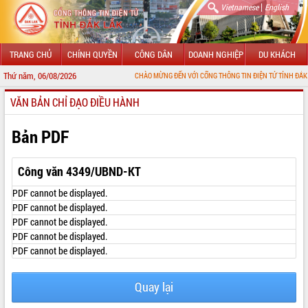
|
Vietnamese
English
TRANG CHỦ
CHÍNH QUYỀN
CÔNG DÂN
DOANH NGHIỆP
DU KHÁCH
Thứ năm, 06/08/2026
CHÀO MỪNG ĐẾN VỚI CỔNG THÔNG TIN ĐIỆN TỬ TỈNH ĐẮK LẮK
VĂN BẢN CHỈ ĐẠO ĐIỀU HÀNH
GIỚI THIỆU
LÃNH ĐẠO UBND TỈNH
Bản PDF
TIN TỨC SỰ KIỆN
Công văn 4349/UBND-KT
SỞ, BAN, NGÀNH
PDF cannot be displayed.
PDF cannot be displayed.
UBND CÁC XÃ, PHƯỜNG
PDF cannot be displayed.
PDF cannot be displayed.
THÔNG TIN CHỈ ĐẠO ĐIỀU HÀNH
PDF cannot be displayed.
HỆ THỐNG VĂN BẢN
Quay lại
VĂN BẢN HĐND TỈNH