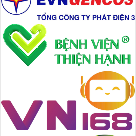
đến năm 2050
Phát động chiến dịch 30 ngày đêm
giải phóng mặt bằng Tuyến đường bộ
ven biển
Đắk Lắk nỗ lực thúc đẩy tăng trưởng
kinh tế từ 10% trở lên trong Quý
II/2026
Đắk Lắk ký kết thỏa thuận hợp tác về
chuyển đổi số giai đoạn 2026 – 2030
với Tập đoàn Bưu chính Viễn thông
Việt Nam
Thứ trưởng Bộ Y tế làm việc với tỉnh
Đắk Lắk về phát triển nhân lực y tế
cho trạm y tế cấp xã
Du lịch Đắk Lắk nâng tầm trải nghiệm
du khách thông qua Hệ thống cơ sở dữ
liệu và Bản đồ số
Tập huấn ứng dụng trí tuệ nhân tạo (AI)
trong thương mại điện tử năm 2026
Đoàn đại biểu Quốc hội tỉnh Đắk Lắk
trao đổi thông tin trước Kỳ họp thứ