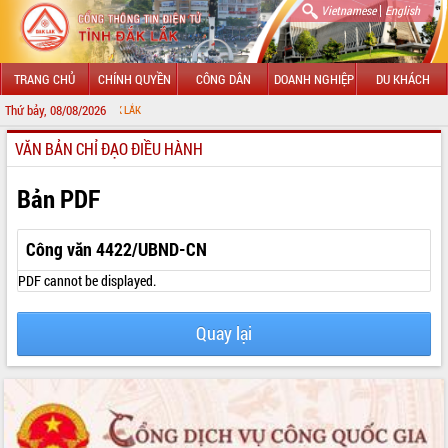
|
Vietnamese
English
TRANG CHỦ
CHÍNH QUYỀN
CÔNG DÂN
DOANH NGHIỆP
DU KHÁCH
Thứ bảy, 08/08/2026
CHÀO MỪN
VĂN BẢN CHỈ ĐẠO ĐIỀU HÀNH
GIỚI THIỆU
LÃNH ĐẠO UBND TỈNH
Bản PDF
TIN TỨC SỰ KIỆN
Công văn 4422/UBND-CN
SỞ, BAN, NGÀNH
PDF cannot be displayed.
UBND CÁC XÃ, PHƯỜNG
Quay lại
THÔNG TIN CHỈ ĐẠO ĐIỀU HÀNH
HỆ THỐNG VĂN BẢN
VĂN BẢN HĐND TỈNH