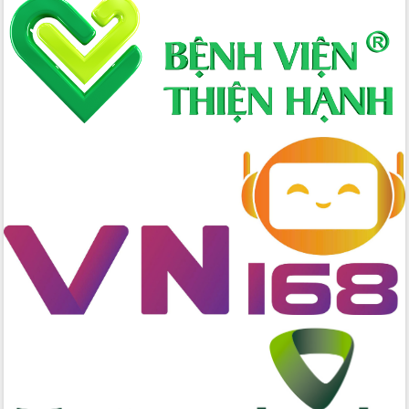
Hòn Yến phát triển du lịch gắn với bảo
tồn biển
Lấy ý kiến điều chỉnh Quy hoạch tỉnh
Đắk Lắk thời kỳ 2021-2030, tầm nhìn
đến năm 2050
Phát động chiến dịch 30 ngày đêm
giải phóng mặt bằng Tuyến đường bộ
ven biển
Đắk Lắk nỗ lực thúc đẩy tăng trưởng
kinh tế từ 10% trở lên trong Quý
II/2026
Đắk Lắk ký kết thỏa thuận hợp tác về
chuyển đổi số giai đoạn 2026 – 2030
với Tập đoàn Bưu chính Viễn thông
Việt Nam
Thứ trưởng Bộ Y tế làm việc với tỉnh
Đắk Lắk về phát triển nhân lực y tế
cho trạm y tế cấp xã
Du lịch Đắk Lắk nâng tầm trải nghiệm
du khách thông qua Hệ thống cơ sở dữ
liệu và Bản đồ số