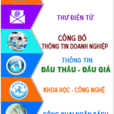
phát triển mới
Thường trực HĐND tỉnh Đắk Lắk gặp
mặt Đoàn chuyên gia y tế TP. Hồ Chí
Minh
Lễ truy điệu và an táng hài cốt liệt sĩ
tại Nghĩa trang Liệt sĩ xã Sơn Hòa
Bàn giải pháp tháo gỡ khó khăn trong
xuất khẩu sầu riêng và triển khai quy
định EUDR
Thứ trưởng Bộ Nông nghiệp và Môi
trường Nguyễn Hoàng Hiệp khảo sát
vùng trồng và doanh nghiệp đóng gói
sầu riêng tại Đắk Lắk
Trình diễn nghệ thuật chế biến các
món ăn từ sầu riêng
Đắk Lắk công bố Quy hoạch và xúc
tiến đầu tư tỉnh
Ngành cá ngừ Đắk Lắk chủ động thích
ứng để giữ vững thị trường xuất khẩu
Diễn đàn Kinh tế tư nhân Việt Nam đột