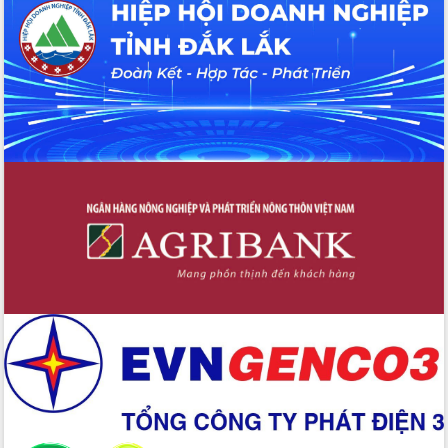
Tháo gỡ những vướng mắc, đẩy mạnh
công tác cải cách thủ tục hành chính
tại Trung tâm Phục vụ hành chính
công tỉnh
Đắk Lắk: Tôn vinh 46 giải pháp tại Hội
thi Sáng tạo Kỹ thuật 2024 - 2025
Đắk Lắk rà soát, điều chỉnh Đề án 190
về phát triển nuôi trồng thủy sản
Phó Chủ tịch UBND tỉnh Đắk Lắk
Trương Công Thái kiểm tra thực địa
Dự án cao tốc Khánh Hòa - Buôn Ma
Thuột
Định vị cà phê Việt Nam như một “di
sản sống” trong dòng chảy toàn cầu
Xây dựng nông thôn mới: Nâng cao đời
sống người dân từ những mô hình thiết
thực
Quyết liệt tháo gỡ vướng mắc, đẩy
nhanh tiến độ các dự án trọng điểm
trong Khu kinh tế Nam Phú Yên