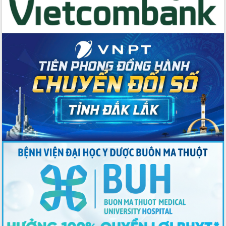
Tập huấn ứng dụng trí tuệ nhân tạo (AI)
trong thương mại điện tử năm 2026
Đoàn đại biểu Quốc hội tỉnh Đắk Lắk
trao đổi thông tin trước Kỳ họp thứ
nhất, Quốc hội khóa XVI
Quyết liệt cải cách hành chính, khơi
thông nguồn lực phát triển
Nâng cao hiệu lực, hiệu quả HĐND
tỉnh thông qua hiện đại hóa hành chính
Xã Ea Phê gắn cải cách hành chính với
chuyển đổi số
Phó Chủ tịch Thường trực UBND tỉnh
Hồ Thị Nguyên Thảo làm việc tại Trung
tâm Phục vụ hành chính công xã Ea
Phê
Xây dựng nền hành chính số đồng
hành cùng nông dân dân, doanh nghiệp
Giai đoạn 2026-2030, Đắk Lắk phấn
đấu có 77% xã đạt chuẩn nông thôn
mới