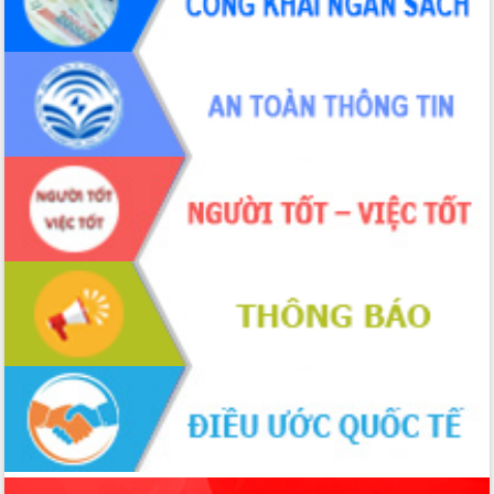
phá cơ chế - Hợp tác công tư
Đề án 06 tạo bước ngoặt đột phá trong
cải cách hành chính tỉnh Đắk Lắk
Kết nối tour, đẩy mạnh chuyển đổi số
để phát triển du lịch Đắk Lắk
Khởi động Dự án Đầu tư xây dựng hạ
tầng kỹ thuật Cụm công nghiệp Tân
Tiến
Gặp mặt các cơ quan báo chí nhân Kỷ
niệm 101 năm Ngày Báo chí Cách
mạng Việt Nam
Đắk Lắk sơ kết 4 năm triển khai thực
hiện Đề án 06 của Chính phủ
Họp báo thông tin về Hội nghị Công bố
Quy hoạch và Xúc tiến đầu tư tỉnh Đắk
Lắk
Khơi thông điểm nghẽn, đẩy nhanh
giải ngân vốn khắc phục thiên tai
HĐND tỉnh thông qua điều chỉnh Quy
hoạch tỉnh thời kỳ 2021-2030