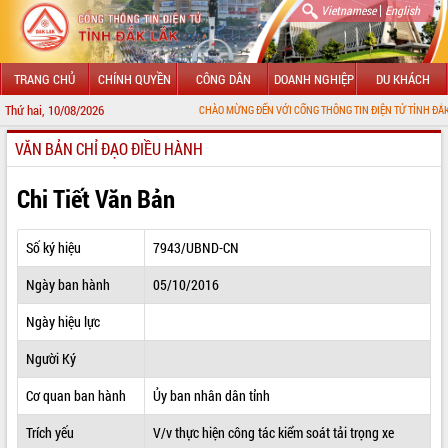
|
Vietnamese
English
TRANG CHỦ
CHÍNH QUYỀN
CÔNG DÂN
DOANH NGHIỆP
DU KHÁCH
Thứ hai, 10/08/2026
CHÀO MỪNG ĐẾN VỚI CỔNG THÔNG TIN ĐIỆN TỬ TỈNH ĐẮK LẮK
VĂN BẢN CHỈ ĐẠO ĐIỀU HÀNH
GIỚI THIỆU
LÃNH ĐẠO UBND TỈNH
Chi Tiết Văn Bản
TIN TỨC SỰ KIỆN
Số ký hiệu
7943/UBND-CN
SỞ, BAN, NGÀNH
Ngày ban hành
05/10/2016
UBND CÁC XÃ, PHƯỜNG
Ngày hiệu lực
THÔNG TIN CHỈ ĐẠO ĐIỀU HÀNH
Người Ký
HỆ THỐNG VĂN BẢN
Cơ quan ban hành
Ủy ban nhân dân tỉnh
Trích yếu
V/v thực hiện công tác kiểm soát tải trọng xe
VĂN BẢN HĐND TỈNH