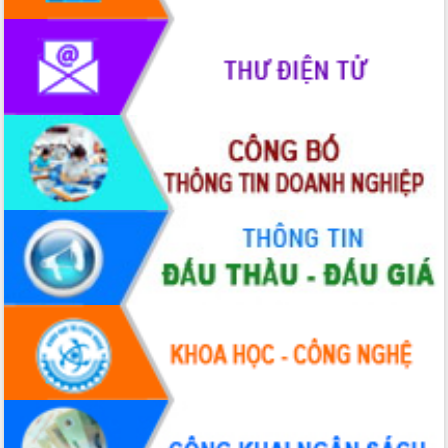
hiện Đề án 06 của Chính phủ
Họp báo thông tin về Hội nghị Công bố
Quy hoạch và Xúc tiến đầu tư tỉnh Đắk
Lắk
Khơi thông điểm nghẽn, đẩy nhanh
giải ngân vốn khắc phục thiên tai
HĐND tỉnh thông qua điều chỉnh Quy
hoạch tỉnh thời kỳ 2021-2030
Hội thảo góp ý hồ sơ điều chỉnh quy
hoạch tỉnh Đắk Lắk thời kỳ 2021-2030,
tầm nhìn đến năm 2050
Nâng cao hiệu quả hoạt động của các
doanh nghiệp nhà nước
Hội nghị triển khai kết nối mạng
truyền số liệu chuyên dùng phục vụ cơ
quan Đảng, Nhà nước
Lễ phát động chuỗi hoạt động chung
tay làm sạch môi trường
Xã Ea Kar bước chuyển mình trong
công tác cải cách hành chính mô hình
mới