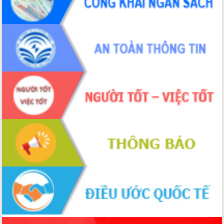
UBND tỉnh họp báo định kỳ tháng 4
năm 2026
Hội thảo khoa học “Giải pháp thúc đẩy
phát triển nền kinh tế xanh tại tỉnh
Đắk Lắk”
Tăng cường giám sát, đôn đốc thực
hiện nhiệm vụ quản lý tài sản công
hàng tuần
Tháo gỡ những vướng mắc, đẩy mạnh
công tác cải cách thủ tục hành chính
tại Trung tâm Phục vụ hành chính
công tỉnh
Đắk Lắk: Tôn vinh 46 giải pháp tại Hội
thi Sáng tạo Kỹ thuật 2024 - 2025
Đắk Lắk rà soát, điều chỉnh Đề án 190
về phát triển nuôi trồng thủy sản
Phó Chủ tịch UBND tỉnh Đắk Lắk
Trương Công Thái kiểm tra thực địa
Dự án cao tốc Khánh Hòa - Buôn Ma
Thuột