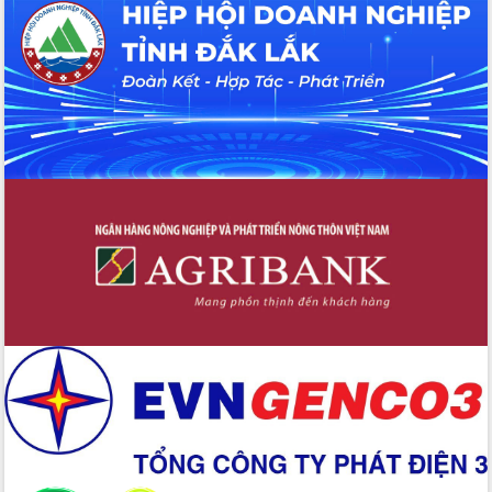
với Tập đoàn Bưu chính Viễn thông
Việt Nam
Thứ trưởng Bộ Y tế làm việc với tỉnh
Đắk Lắk về phát triển nhân lực y tế
cho trạm y tế cấp xã
Du lịch Đắk Lắk nâng tầm trải nghiệm
du khách thông qua Hệ thống cơ sở dữ
liệu và Bản đồ số
Tập huấn ứng dụng trí tuệ nhân tạo (AI)
trong thương mại điện tử năm 2026
Đoàn đại biểu Quốc hội tỉnh Đắk Lắk
trao đổi thông tin trước Kỳ họp thứ
nhất, Quốc hội khóa XVI
Quyết liệt cải cách hành chính, khơi
thông nguồn lực phát triển
Nâng cao hiệu lực, hiệu quả HĐND
tỉnh thông qua hiện đại hóa hành chính
Xã Ea Phê gắn cải cách hành chính với
chuyển đổi số
Phó Chủ tịch Thường trực UBND tỉnh