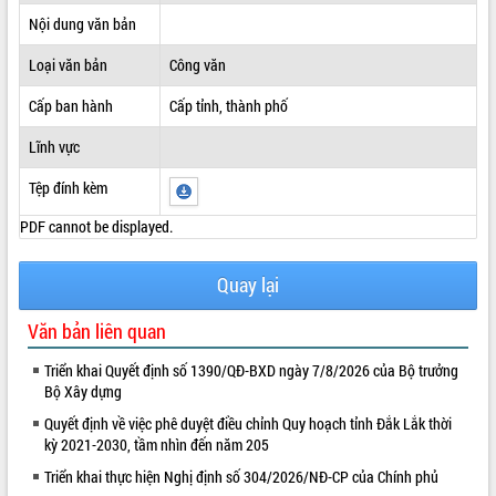
Nội dung văn bản
ĐIỂM TIN VĂN BẢN
Loại văn bản
Công văn
QUY HOẠCH - KẾ HOẠCH
Cấp ban hành
Cấp tỉnh, thành phố
Lĩnh vực
Tệp đính kèm
PDF cannot be displayed.
Quay lại
Văn bản liên quan
Triển khai Quyết định số 1390/QĐ-BXD ngày 7/8/2026 của Bộ trưởng
Bộ Xây dựng
Quyết định về việc phê duyệt điều chỉnh Quy hoạch tỉnh Đắk Lắk thời
kỳ 2021-2030, tầm nhìn đến năm 205
Triển khai thực hiện Nghị định số 304/2026/NĐ-CP của Chính phủ