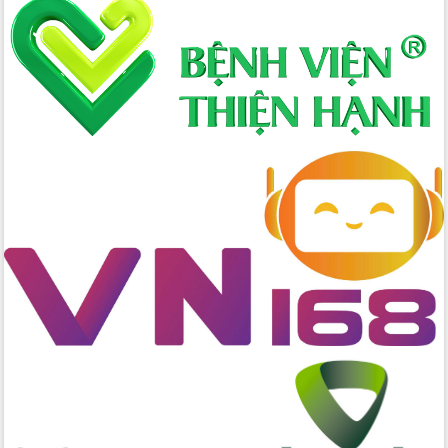
Hồ Thị Nguyên Thảo làm việc tại Trung
tâm Phục vụ hành chính công xã Ea
Phê
Xây dựng nền hành chính số đồng
hành cùng nông dân dân, doanh nghiệp
Giai đoạn 2026-2030, Đắk Lắk phấn
đấu có 77% xã đạt chuẩn nông thôn
mới
Chuyển đổi số 'mở đường' cho nông
nghiệp Đắk Lắk tăng trưởng bứt phá
Triển khai đồng bộ đo đạc, lập hồ sơ
địa chính, hoàn thiện cơ sở dữ liệu đất
đai
Ứng dụng sinh trắc học - Bước tiến
trong hành trình chuyển đổi số tại Đắk
Lắk
Đắk Lắk nâng cao hiệu quả công tác
Đảng từ Sổ tay đảng viên điện tử
Đắk Lắk đẩy mạnh nuôi biển công
nghệ, hướng tới phát triển thủy sản
bền vững