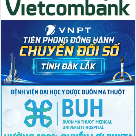
Tập huấn nâng cao năng lực triển khai
chuyển đổi số cho cán bộ, công chức
cấp xã
Đắk Lắk phát động hưởng ứng Ngày
Quyền của người tiêu dùng Việt Nam
2026
Đẩy mạnh cải cách hành chính, quyết
tâm đạt được mục tiêu tăng trưởng
hai con số trong năm 2026
Tổ chức trang trọng Lễ hội Đền thờ
Lương Văn Chánh năm 2026
Phó Bí thư Tỉnh ủy Đắk Lắk Đỗ Hữu
Huy giữ chức Bí thư Đảng ủy Ủy Ban
Nhân dân tỉnh
Bệnh án điện tử thúc đẩy chuyển đổi
số y tế tại Đắk Lắk
Chuyển đổi số thư viện: Mở rộng
không gian tri thức trong thời đại số
Đánh giá, rút kinh nghiệm công tác tổ
chức diễn tập trước ngày bầu cử