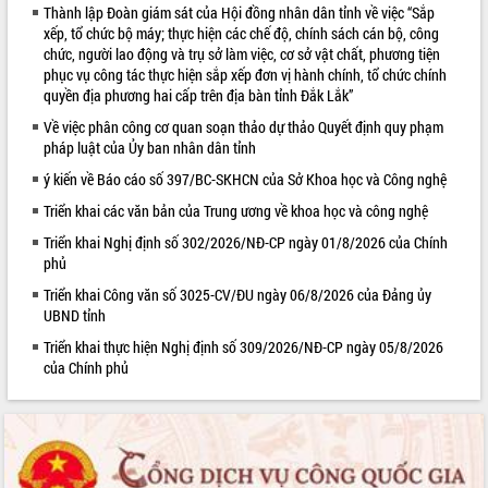
Thành lập Đoàn giám sát của Hội đồng nhân dân tỉnh về việc “Sắp
VIDEO
xếp, tổ chức bộ máy; thực hiện các chế độ, chính sách cán bộ, công
chức, người lao động và trụ sở làm việc, cơ sở vật chất, phương tiện
phục vụ công tác thực hiện sắp xếp đơn vị hành chính, tổ chức chính
quyền địa phương hai cấp trên địa bàn tỉnh Đắk Lắk”
Về việc phân công cơ quan soạn thảo dự thảo Quyết định quy phạm
pháp luật của Ủy ban nhân dân tỉnh
ý kiến về Báo cáo số 397/BC-SKHCN của Sở Khoa học và Công nghệ
Triển khai các văn bản của Trung ương về khoa học và công nghệ
Triển khai Nghị định số 302/2026/NĐ-CP ngày 01/8/2026 của Chính
Trailer Lễ hội Sầu riêng Đắk Lắk năm
phủ
2026
Triển khai Công văn số 3025-CV/ĐU ngày 06/8/2026 của Đảng ủy
Khám bệnh, cấp phát thuốc miễn phí
UBND tỉnh
và tặng quà người dân xã Cư Pui
Hội nghị UBND tỉnh Đắk Lắk thường kỳ
Triển khai thực hiện Nghị định số 309/2026/NĐ-CP ngày 05/8/2026
tháng 7/2026
của Chính phủ
Lễ truy tặng danh hiệu “Bà Mẹ Việt
ALBUM ẢNH
Nam Anh hùng” và trao Huân chương
Lao động
UBND tỉnh Đắk Lắk triển khai nhiệm
vụ 6 tháng cuối năm 2026