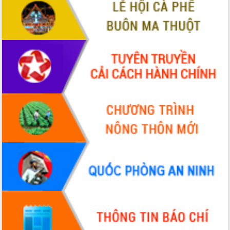
sầu riêng tại Đắk Lắk
Trình diễn nghệ thuật chế biến các
món ăn từ sầu riêng
Đắk Lắk công bố Quy hoạch và xúc
tiến đầu tư tỉnh
Ngành cá ngừ Đắk Lắk chủ động thích
ứng để giữ vững thị trường xuất khẩu
Diễn đàn Kinh tế tư nhân Việt Nam đột
phá cơ chế - Hợp tác công tư
Đề án 06 tạo bước ngoặt đột phá trong
cải cách hành chính tỉnh Đắk Lắk
Kết nối tour, đẩy mạnh chuyển đổi số
để phát triển du lịch Đắk Lắk
Khởi động Dự án Đầu tư xây dựng hạ
tầng kỹ thuật Cụm công nghiệp Tân
Tiến
Gặp mặt các cơ quan báo chí nhân Kỷ
niệm 101 năm Ngày Báo chí Cách
mạng Việt Nam
Đắk Lắk sơ kết 4 năm triển khai thực