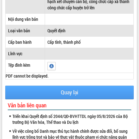
hạch xét chuyển cán bộ, công chức cấp xã thành
công chức cấp huyện trở lên
ĐIỂM TIN VĂN BẢN
Nội dung văn bản
QUY HOẠCH - KẾ HOẠCH
Loại văn bản
Quyết định
Cấp ban hành
Cấp tỉnh, thành phố
Lĩnh vực
Tệp đính kèm
PDF cannot be displayed.
Quay lại
Văn bản liên quan
Triển khai Quyết định số 2044/QĐ-BVHTTDL ngày 05/8/2026 của Bộ
trưởng Bộ Văn hóa, Thể thao và Du lịch
Về việc công bố Danh mục thủ tục hành chính được sửa đổi, bổ sung
lĩnh vực trồng trọt và bảo vệ thực vật thuộc phạm vi chức năng quản