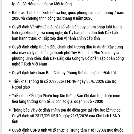
lý của Sở Nông nghiệp và Môi trường
VIDEO
Báo cáo Tình hình kinh tế - xã hội, quốc phòng - an ninh tháng 7 năm
2026 và chương trình công tác tháng 8 năm 2026
Không có file video nào để phát.
Quyết định Về việc bãi bỏ một số văn bản quy phạm pháp luật trong
ALBUM ẢNH
lĩnh vực khoa học và công nghệ do Ủy ban nhân dân tỉnh Đắk Lắk
ban hành trước khi sắp xếp đơn vị hành chính cấp tỉnh
Quyết định chấp thuận điều chỉnh chủ trương đầu tư dự án Xây dựng
nhà máy xử lý rác thải tại thành phố Tuy Hòa, tỉnh Phú Yên (nay là
phường Bình Kiến, tỉnh Đắk Lắk) của Công ty Cổ phần Tập đoàn công
nghệ T-Tech Việt Nam
Quyết định kiện toàn Ban Chỉ huy Phòng thủ dân sự tỉnh Đắk Lắk
Triển khai Thông tư số 07/2026/TT-BNG ngày 30/6/2026 của Bộ
Ngoại giao
LIÊN KẾT WEB
Triển khai Kết luận Phiên họp lần thứ tư Ban Chỉ đạo thực hiện mục
tiêu tăng trưởng kinh tế 02 con số giai đoạn 2026 - 2030
Thông báo Về việc đính chính tọa độ điểm góc tại Phụ lục kèm theo
Quyết định số 2317/QĐ-UBND ngày 21/7/2026 của Chủ tịch UBND
tỉnh
Quyết định UBND tỉnh về tổ chức lại Trung tâm Y tế Tuy An trực thuộc