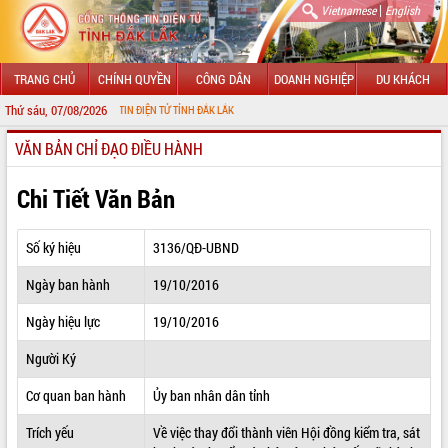
|
Vietnamese
English
TRANG CHỦ
CHÍNH QUYỀN
CÔNG DÂN
DOANH NGHIỆP
DU KHÁCH
Thứ sáu, 07/08/2026
CỔNG THÔNG TIN ĐIỆN TỬ TỈNH ĐẮK LẮK
VĂN BẢN CHỈ ĐẠO ĐIỀU HÀNH
GIỚI THIỆU
LÃNH ĐẠO UBND TỈNH
Chi Tiết Văn Bản
TIN TỨC SỰ KIỆN
Số ký hiệu
3136/QĐ-UBND
SỞ, BAN, NGÀNH
Ngày ban hành
19/10/2016
UBND CÁC XÃ, PHƯỜNG
Ngày hiệu lực
19/10/2016
THÔNG TIN CHỈ ĐẠO ĐIỀU HÀNH
Người Ký
HỆ THỐNG VĂN BẢN
Cơ quan ban hành
Ủy ban nhân dân tỉnh
Trích yếu
Về việc thay đổi thành viên Hội đồng kiểm tra, sát
VĂN BẢN HĐND TỈNH