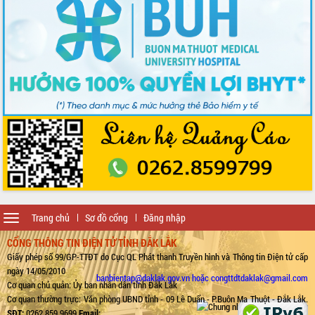
Toggle
Trang chủ
Sơ đồ cổng
Đăng nhập
navigation
CỔNG THÔNG TIN ĐIỆN TỬ TỈNH ĐẮK LẮK
Giấy phép số 99/GP-TTĐT do Cục QL Phát thanh Truyền hình và Thông tin Điện tử cấp
ngày 14/05/2010
banbientap@daklak.gov.vn hoặc congttdtdaklak@gmail.com
Cơ quan chủ quản: Ủy ban nhân dân tỉnh Đắk Lắk
Cơ quan thường trực: Văn phòng UBND tỉnh - 09 Lê Duẩn - P.Buôn Ma Thuột - Đắk Lắk.
SĐT:
0262.859.9699
Email: