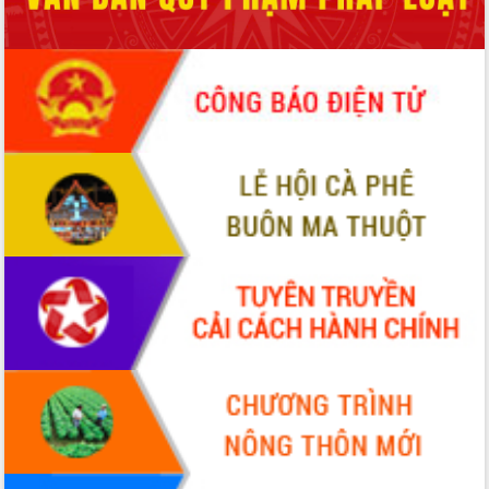
sầu riêng tại Đắk Lắk
Trình diễn nghệ thuật chế biến các
món ăn từ sầu riêng
Đắk Lắk công bố Quy hoạch và xúc
tiến đầu tư tỉnh
Ngành cá ngừ Đắk Lắk chủ động thích
ứng để giữ vững thị trường xuất khẩu
Diễn đàn Kinh tế tư nhân Việt Nam đột
phá cơ chế - Hợp tác công tư
Đề án 06 tạo bước ngoặt đột phá trong
cải cách hành chính tỉnh Đắk Lắk
Kết nối tour, đẩy mạnh chuyển đổi số
để phát triển du lịch Đắk Lắk
Khởi động Dự án Đầu tư xây dựng hạ
tầng kỹ thuật Cụm công nghiệp Tân
Tiến
Gặp mặt các cơ quan báo chí nhân Kỷ
niệm 101 năm Ngày Báo chí Cách
mạng Việt Nam
Đắk Lắk sơ kết 4 năm triển khai thực