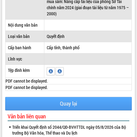
mua sắm: Nâng cấp tài liệu của phông Sở Tài
chính năm 2024 (giai đoạn tài liệu từ năm 1975 –
ĐIỂM TIN VĂN BẢN
2000)
QUY HOẠCH - KẾ HOẠCH
Nội dung văn bản
Loại văn bản
Quyết định
Cấp ban hành
Cấp tỉnh, thành phố
Lĩnh vực
Tệp đính kèm
PDF cannot be displayed.
PDF cannot be displayed.
Quay lại
Văn bản liên quan
Triển khai Quyết định số 2044/QĐ-BVHTTDL ngày 05/8/2026 của Bộ
trưởng Bộ Văn hóa, Thể thao và Du lịch