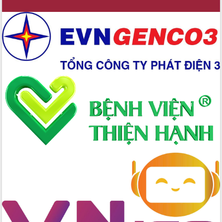
Hồ Thị Nguyên Thảo làm việc tại Trung
tâm Phục vụ hành chính công xã Ea
Phê
Xây dựng nền hành chính số đồng
hành cùng nông dân dân, doanh nghiệp
Giai đoạn 2026-2030, Đắk Lắk phấn
đấu có 77% xã đạt chuẩn nông thôn
mới
Chuyển đổi số 'mở đường' cho nông
nghiệp Đắk Lắk tăng trưởng bứt phá
Triển khai đồng bộ đo đạc, lập hồ sơ
địa chính, hoàn thiện cơ sở dữ liệu đất
đai
Ứng dụng sinh trắc học - Bước tiến
trong hành trình chuyển đổi số tại Đắk
Lắk
Đắk Lắk nâng cao hiệu quả công tác
Đảng từ Sổ tay đảng viên điện tử
Đắk Lắk đẩy mạnh nuôi biển công
nghệ, hướng tới phát triển thủy sản
bền vững