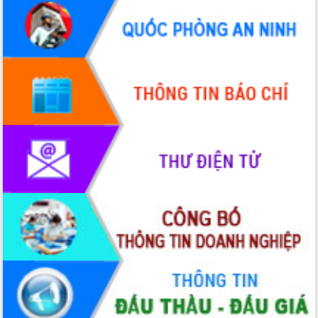
hiện Đề án 06 của Chính phủ
Họp báo thông tin về Hội nghị Công bố
Quy hoạch và Xúc tiến đầu tư tỉnh Đắk
Lắk
Khơi thông điểm nghẽn, đẩy nhanh
giải ngân vốn khắc phục thiên tai
HĐND tỉnh thông qua điều chỉnh Quy
hoạch tỉnh thời kỳ 2021-2030
Hội thảo góp ý hồ sơ điều chỉnh quy
hoạch tỉnh Đắk Lắk thời kỳ 2021-2030,
tầm nhìn đến năm 2050
Nâng cao hiệu quả hoạt động của các
doanh nghiệp nhà nước
Hội nghị triển khai kết nối mạng
truyền số liệu chuyên dùng phục vụ cơ
quan Đảng, Nhà nước
Lễ phát động chuỗi hoạt động chung
tay làm sạch môi trường
Xã Ea Kar bước chuyển mình trong
công tác cải cách hành chính mô hình
mới