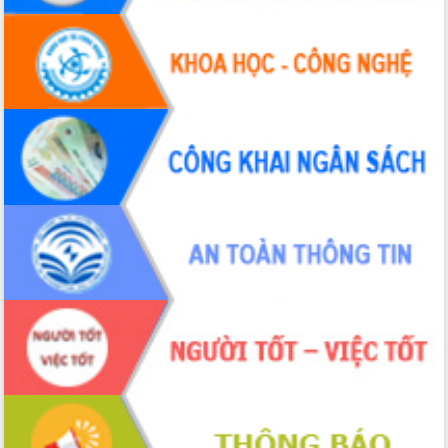
UBND tỉnh họp báo định kỳ tháng 4
năm 2026
Hội thảo khoa học “Giải pháp thúc đẩy
phát triển nền kinh tế xanh tại tỉnh
Đắk Lắk”
Tăng cường giám sát, đôn đốc thực
hiện nhiệm vụ quản lý tài sản công
hàng tuần
Tháo gỡ những vướng mắc, đẩy mạnh
công tác cải cách thủ tục hành chính
tại Trung tâm Phục vụ hành chính
công tỉnh
Đắk Lắk: Tôn vinh 46 giải pháp tại Hội
thi Sáng tạo Kỹ thuật 2024 - 2025
Đắk Lắk rà soát, điều chỉnh Đề án 190
về phát triển nuôi trồng thủy sản
Phó Chủ tịch UBND tỉnh Đắk Lắk
Trương Công Thái kiểm tra thực địa
Dự án cao tốc Khánh Hòa - Buôn Ma
Thuột