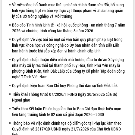
Về việc công bố Danh mục thủ tục hành chính được sửa đổi, bổ sung
VIDEO
lĩnh vực trồng trọt và bảo vệ thực vật thuộc phạm vi chức năng quản
lý của Sở Nông nghiệp và Môi trường
Báo cáo Tình hình kinh tế - xã hội, quốc phòng - an ninh tháng 7 năm
2026 và chương trình công tác tháng 8 năm 2026
Quyết định Về việc bãi bỏ một số văn bản quy phạm pháp luật trong
lĩnh vực khoa học và công nghệ do Ủy ban nhân dân tỉnh Đắk Lắk
ban hành trước khi sắp xếp đơn vị hành chính cấp tỉnh
Quyết định chấp thuận điều chỉnh chủ trương đầu tư dự án Xây dựng
nhà máy xử lý rác thải tại thành phố Tuy Hòa, tỉnh Phú Yên (nay là
Trailer Lễ hội Sầu riêng Đắk Lắk năm
phường Bình Kiến, tỉnh Đắk Lắk) của Công ty Cổ phần Tập đoàn công
2026
nghệ T-Tech Việt Nam
Khám bệnh, cấp phát thuốc miễn phí
Quyết định kiện toàn Ban Chỉ huy Phòng thủ dân sự tỉnh Đắk Lắk
và tặng quà người dân xã Cư Pui
Triển khai Thông tư số 07/2026/TT-BNG ngày 30/6/2026 của Bộ
Hội nghị UBND tỉnh Đắk Lắk thường kỳ
Ngoại giao
tháng 7/2026
Triển khai Kết luận Phiên họp lần thứ tư Ban Chỉ đạo thực hiện mục
Lễ truy tặng danh hiệu “Bà Mẹ Việt
ALBUM ẢNH
tiêu tăng trưởng kinh tế 02 con số giai đoạn 2026 - 2030
Nam Anh hùng” và trao Huân chương
Lao động
Thông báo Về việc đính chính tọa độ điểm góc tại Phụ lục kèm theo
UBND tỉnh Đắk Lắk triển khai nhiệm
Quyết định số 2317/QĐ-UBND ngày 21/7/2026 của Chủ tịch UBND
vụ 6 tháng cuối năm 2026
tỉnh