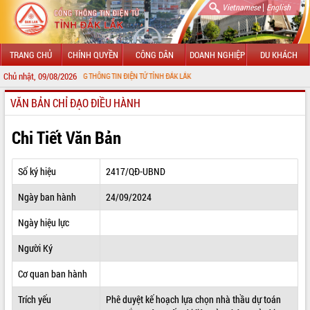
|
Vietnamese
English
TRANG CHỦ
CHÍNH QUYỀN
CÔNG DÂN
DOANH NGHIỆP
DU KHÁCH
Chủ nhật, 09/08/2026
ĐẾN VỚI CỔNG THÔNG TIN ĐIỆN TỬ TỈNH ĐẮK LẮK
VĂN BẢN CHỈ ĐẠO ĐIỀU HÀNH
GIỚI THIỆU
LÃNH ĐẠO UBND TỈNH
Chi Tiết Văn Bản
TIN TỨC SỰ KIỆN
Số ký hiệu
2417/QĐ-UBND
SỞ, BAN, NGÀNH
Ngày ban hành
24/09/2024
UBND CÁC XÃ, PHƯỜNG
Ngày hiệu lực
THÔNG TIN CHỈ ĐẠO ĐIỀU HÀNH
Người Ký
HỆ THỐNG VĂN BẢN
Cơ quan ban hành
Trích yếu
Phê duyệt kế hoạch lựa chọn nhà thầu dự toán
VĂN BẢN HĐND TỈNH