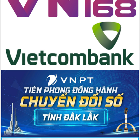
Tập huấn nâng cao năng lực triển khai
chuyển đổi số cho cán bộ, công chức
cấp xã
Đắk Lắk phát động hưởng ứng Ngày
Quyền của người tiêu dùng Việt Nam
2026
Đẩy mạnh cải cách hành chính, quyết
tâm đạt được mục tiêu tăng trưởng
hai con số trong năm 2026
Tổ chức trang trọng Lễ hội Đền thờ
Lương Văn Chánh năm 2026
Phó Bí thư Tỉnh ủy Đắk Lắk Đỗ Hữu
Huy giữ chức Bí thư Đảng ủy Ủy Ban
Nhân dân tỉnh
Bệnh án điện tử thúc đẩy chuyển đổi
số y tế tại Đắk Lắk
Chuyển đổi số thư viện: Mở rộng
không gian tri thức trong thời đại số
Đánh giá, rút kinh nghiệm công tác tổ
chức diễn tập trước ngày bầu cử