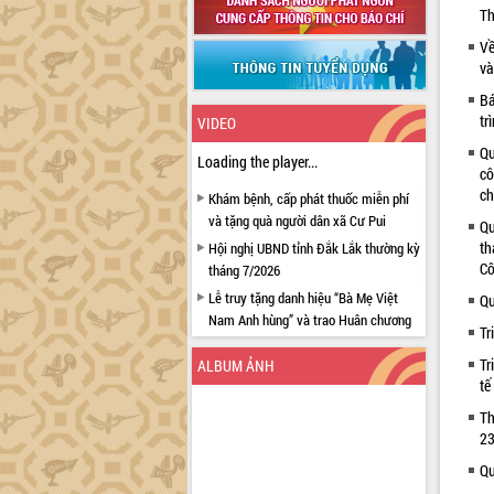
Th
Về
và
Bá
tr
VIDEO
Qu
Loading the player...
cô
ch
Khám bệnh, cấp phát thuốc miễn phí
và tặng quà người dân xã Cư Pui
Qu
th
Hội nghị UBND tỉnh Đắk Lắk thường kỳ
Cô
tháng 7/2026
Lễ truy tặng danh hiệu “Bà Mẹ Việt
Qu
Nam Anh hùng” và trao Huân chương
Tr
Lao động
Tr
ALBUM ẢNH
UBND tỉnh Đắk Lắk triển khai nhiệm
tế
vụ 6 tháng cuối năm 2026
Th
Kỳ họp thứ Hai, Hội đồng nhân dân
23
tỉnh khóa XI quyết nghị nhiều nội dung
quan trọng
Qu
Bí thư Tỉnh ủy Lương Nguyễn Minh