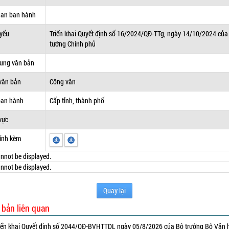
uan ban hành
 yếu
Triển khai Quyết định số 16/2024/QĐ-TTg, ngày 14/10/2024 của
tướng Chính phủ
dung văn bản
văn bản
Công văn
ban hành
Cấp tỉnh, thành phố
vực
ính kèm
nnot be displayed.
nnot be displayed.
Quay lại
 bản liên quan
iển khai Quyết định số 2044/QĐ-BVHTTDL ngày 05/8/2026 của Bộ trưởng Bộ Văn 