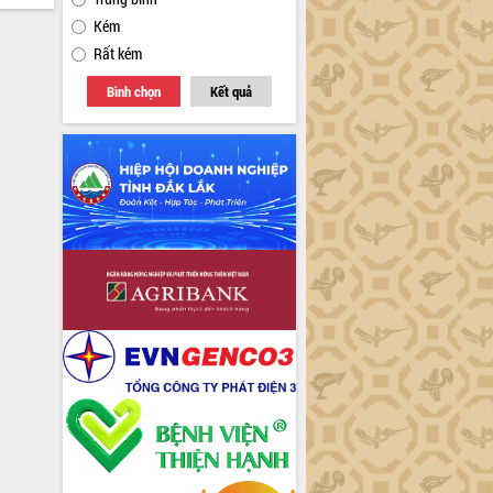
Kém
Rất kém
Bình chọn
Kết quả