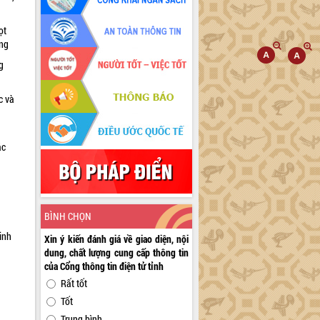
ọt
ờng
g
c và
ác
a
BÌNH CHỌN
inh
Xin ý kiến đánh giá về giao diện, nội
dung, chất lượng cung cấp thông tin
của Cổng thông tin điện tử tỉnh
Rất tốt
Tốt
Trung bình