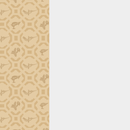
tiến đầu tư tỉnh
Ngành cá ngừ Đắk Lắk chủ động thích
ứng để giữ vững thị trường xuất khẩu
Diễn đàn Kinh tế tư nhân Việt Nam đột
phá cơ chế - Hợp tác công tư
Đề án 06 tạo bước ngoặt đột phá trong
cải cách hành chính tỉnh Đắk Lắk
Kết nối tour, đẩy mạnh chuyển đổi số
để phát triển du lịch Đắk Lắk
Khởi động Dự án Đầu tư xây dựng hạ
tầng kỹ thuật Cụm công nghiệp Tân
Tiến
Gặp mặt các cơ quan báo chí nhân Kỷ
niệm 101 năm Ngày Báo chí Cách
mạng Việt Nam
Đắk Lắk sơ kết 4 năm triển khai thực
hiện Đề án 06 của Chính phủ
Họp báo thông tin về Hội nghị Công bố
Quy hoạch và Xúc tiến đầu tư tỉnh Đắk
Lắk