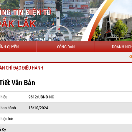
ÍNH QUYỀN
CÔNG DÂN
DOANH NGH
CHÀO MỪNG Đ
ẢN CHỈ ĐẠO ĐIỀU HÀNH
 Tiết Văn Bản
 hiệu
9612/UBND-NC
 ban hành
18/10/2024
hiệu lực
i Ký