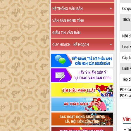
Cơ q
HỆ THỐNG VĂN BẢN
Trích
VĂN BẢN HĐND TỈNH
ĐIỂM TIN VĂN BẢN
Nội 
QUY HOẠCH - KẾ HOẠCH
Loại 
Cấp 
Lĩnh 
Tệp đ
PDF ca
PDF ca
Văn
Tr