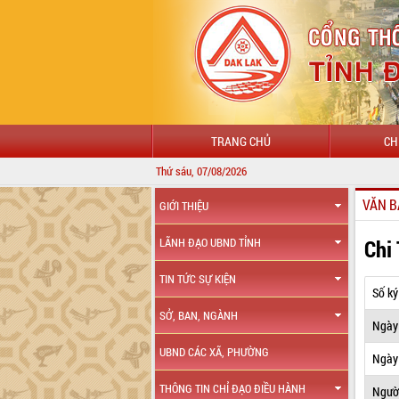
TRANG CHỦ
CH
Thứ sáu, 07/08/2026
VĂN B
GIỚI THIỆU
Chi
LÃNH ĐẠO UBND TỈNH
TIN TỨC SỰ KIỆN
Số ký
SỞ, BAN, NGÀNH
Ngày
UBND CÁC XÃ, PHƯỜNG
Ngày 
THÔNG TIN CHỈ ĐẠO ĐIỀU HÀNH
Ngườ