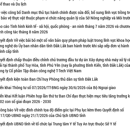
ể thao và Du lịch
 việc công bố Danh mục thủ tục hành chính được sửa đổi, bổ sung lĩnh vực trồng tr
 bảo vệ thực vật thuộc phạm vi chức năng quản lý của Sở Nông nghiệp và Môi trư
o cáo Tình hình kinh tế - xã hội, quốc phòng - an ninh tháng 7 năm 2026 và chươn
ình công tác tháng 8 năm 2026
yết định Về việc bãi bỏ một số văn bản quy phạm pháp luật trong lĩnh vực khoa họ
ng nghệ do Ủy ban nhân dân tỉnh Đắk Lắk ban hành trước khi sắp xếp đơn vị hành
ính cấp tỉnh
yết định chấp thuận điều chỉnh chủ trương đầu tư dự án Xây dựng nhà máy xử lý r
ải tại thành phố Tuy Hòa, tỉnh Phú Yên (nay là phường Bình Kiến, tỉnh Đắk Lắk) củ
ng ty Cổ phần Tập đoàn công nghệ T-Tech Việt Nam
yết định kiện toàn Ban Chỉ huy Phòng thủ dân sự tỉnh Đắk Lắk
iển khai Thông tư số 07/2026/TT-BNG ngày 30/6/2026 của Bộ Ngoại giao
iển khai Kết luận Phiên họp lần thứ tư Ban Chỉ đạo thực hiện mục tiêu tăng trưởng k
 02 con số giai đoạn 2026 - 2030
ông báo Về việc đính chính tọa độ điểm góc tại Phụ lục kèm theo Quyết định số
17/QĐ-UBND ngày 21/7/2026 của Chủ tịch UBND tỉnh
yết định UBND tỉnh về tổ chức lại Trung tâm Y tế Tuy An trực thuộc Sở Y tế