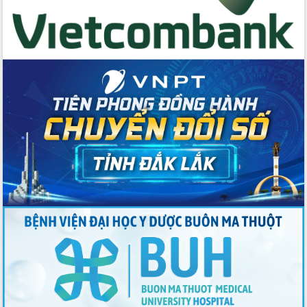
Tập huấn ứng dụng trí tuệ nhân tạo (AI)
trong thương mại điện tử năm 2026
Đoàn đại biểu Quốc hội tỉnh Đắk Lắk
trao đổi thông tin trước Kỳ họp thứ
nhất, Quốc hội khóa XVI
Quyết liệt cải cách hành chính, khơi
thông nguồn lực phát triển
Nâng cao hiệu lực, hiệu quả HĐND
tỉnh thông qua hiện đại hóa hành chính
Xã Ea Phê gắn cải cách hành chính với
chuyển đổi số
Phó Chủ tịch Thường trực UBND tỉnh
Hồ Thị Nguyên Thảo làm việc tại Trung
tâm Phục vụ hành chính công xã Ea
Phê
Xây dựng nền hành chính số đồng
hành cùng nông dân dân, doanh nghiệp
Giai đoạn 2026-2030, Đắk Lắk phấn
đấu có 77% xã đạt chuẩn nông thôn
mới