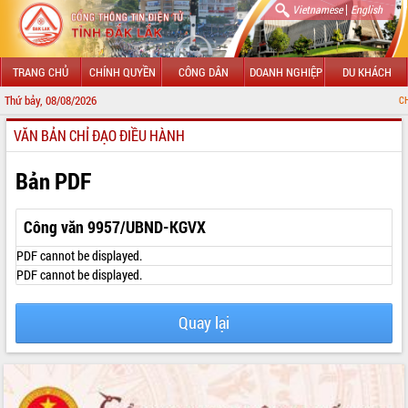
|
Vietnamese
English
TRANG CHỦ
CHÍNH QUYỀN
CÔNG DÂN
DOANH NGHIỆP
DU KHÁCH
Thứ bảy, 08/08/2026
CHÀO MỪNG ĐẾ
VĂN BẢN CHỈ ĐẠO ĐIỀU HÀNH
GIỚI THIỆU
LÃNH ĐẠO UBND TỈNH
Bản PDF
TIN TỨC SỰ KIỆN
Công văn 9957/UBND-KGVX
SỞ, BAN, NGÀNH
PDF cannot be displayed.
PDF cannot be displayed.
UBND CÁC XÃ, PHƯỜNG
Quay lại
THÔNG TIN CHỈ ĐẠO ĐIỀU HÀNH
HỆ THỐNG VĂN BẢN
VĂN BẢN HĐND TỈNH