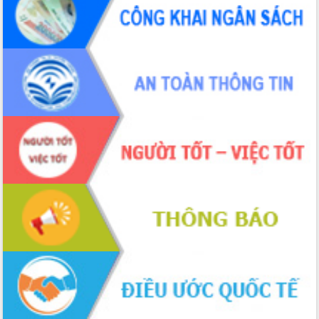
phá cơ chế - Hợp tác công tư
Đề án 06 tạo bước ngoặt đột phá trong
cải cách hành chính tỉnh Đắk Lắk
Kết nối tour, đẩy mạnh chuyển đổi số
để phát triển du lịch Đắk Lắk
Khởi động Dự án Đầu tư xây dựng hạ
tầng kỹ thuật Cụm công nghiệp Tân
Tiến
Gặp mặt các cơ quan báo chí nhân Kỷ
niệm 101 năm Ngày Báo chí Cách
mạng Việt Nam
Đắk Lắk sơ kết 4 năm triển khai thực
hiện Đề án 06 của Chính phủ
Họp báo thông tin về Hội nghị Công bố
Quy hoạch và Xúc tiến đầu tư tỉnh Đắk
Lắk
Khơi thông điểm nghẽn, đẩy nhanh
giải ngân vốn khắc phục thiên tai
HĐND tỉnh thông qua điều chỉnh Quy
hoạch tỉnh thời kỳ 2021-2030