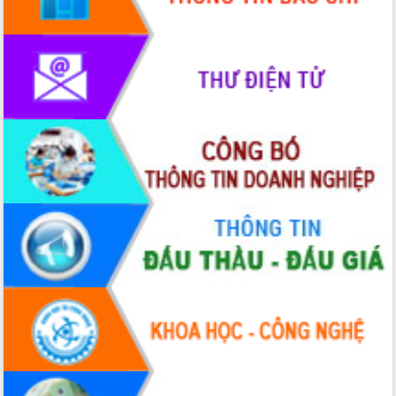
phát triển mới
Thường trực HĐND tỉnh Đắk Lắk gặp
mặt Đoàn chuyên gia y tế TP. Hồ Chí
Minh
Lễ truy điệu và an táng hài cốt liệt sĩ
tại Nghĩa trang Liệt sĩ xã Sơn Hòa
Bàn giải pháp tháo gỡ khó khăn trong
xuất khẩu sầu riêng và triển khai quy
định EUDR
Thứ trưởng Bộ Nông nghiệp và Môi
trường Nguyễn Hoàng Hiệp khảo sát
vùng trồng và doanh nghiệp đóng gói
sầu riêng tại Đắk Lắk
Trình diễn nghệ thuật chế biến các
món ăn từ sầu riêng
Đắk Lắk công bố Quy hoạch và xúc
tiến đầu tư tỉnh
Ngành cá ngừ Đắk Lắk chủ động thích
ứng để giữ vững thị trường xuất khẩu
Diễn đàn Kinh tế tư nhân Việt Nam đột