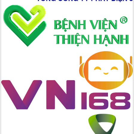
Hòn Yến phát triển du lịch gắn với bảo
tồn biển
Lấy ý kiến điều chỉnh Quy hoạch tỉnh
Đắk Lắk thời kỳ 2021-2030, tầm nhìn
đến năm 2050
Phát động chiến dịch 30 ngày đêm
giải phóng mặt bằng Tuyến đường bộ
ven biển
Đắk Lắk nỗ lực thúc đẩy tăng trưởng
kinh tế từ 10% trở lên trong Quý
II/2026
Đắk Lắk ký kết thỏa thuận hợp tác về
chuyển đổi số giai đoạn 2026 – 2030
với Tập đoàn Bưu chính Viễn thông
Việt Nam
Thứ trưởng Bộ Y tế làm việc với tỉnh
Đắk Lắk về phát triển nhân lực y tế
cho trạm y tế cấp xã
Du lịch Đắk Lắk nâng tầm trải nghiệm
du khách thông qua Hệ thống cơ sở dữ
liệu và Bản đồ số