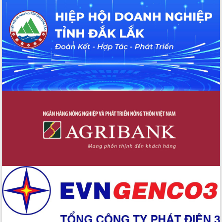
Tháo gỡ những vướng mắc, đẩy mạnh
công tác cải cách thủ tục hành chính
tại Trung tâm Phục vụ hành chính
công tỉnh
Đắk Lắk: Tôn vinh 46 giải pháp tại Hội
thi Sáng tạo Kỹ thuật 2024 - 2025
Đắk Lắk rà soát, điều chỉnh Đề án 190
về phát triển nuôi trồng thủy sản
Phó Chủ tịch UBND tỉnh Đắk Lắk
Trương Công Thái kiểm tra thực địa
Dự án cao tốc Khánh Hòa - Buôn Ma
Thuột
Định vị cà phê Việt Nam như một “di
sản sống” trong dòng chảy toàn cầu
Xây dựng nông thôn mới: Nâng cao đời
sống người dân từ những mô hình thiết
thực
Quyết liệt tháo gỡ vướng mắc, đẩy
nhanh tiến độ các dự án trọng điểm
trong Khu kinh tế Nam Phú Yên