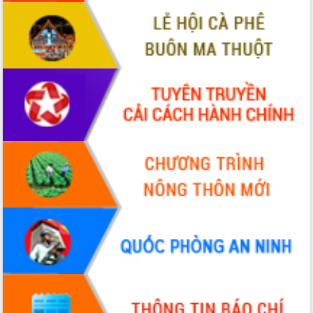
VIDEO
Không có file video nào để phát.
ALBUM ẢNH
LIÊN KẾT WEB