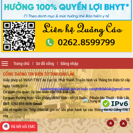
Toggle
Trang chủ
Sơ đồ cổng
Đăng nhập
navigation
CỔNG THÔNG TIN ĐIỆN TỬ TỈNH ĐẮK LẮK
Giấy phép số 99/GP-TTĐT do Cục QL Phát thanh Truyền hình và Thông tin Điện tử cấp
ngày 14/05/2010
banbientap@daklak.gov.vn hoặc congttdtdaklak@gmail.com
Cơ quan chủ quản: Ủy ban nhân dân tỉnh Đắk Lắk
Cơ quan thường trực: Văn phòng UBND tỉnh - 09 Lê Duẩn - P.Buôn Ma Thuột - Đắk Lắk.
SĐT:
0262.859.9699
Email:
Ghi rõ nguồn tin "http://daklak.gov.vn" khi phát hành lại các thông tin từ Cổng TTĐT
này
Đã kết nối EMC