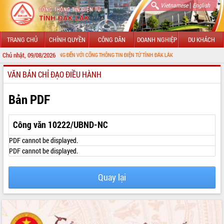
|
Vietnamese
English
TRANG CHỦ
CHÍNH QUYỀN
CÔNG DÂN
DOANH NGHIỆP
DU KHÁCH
Chủ nhật, 09/08/2026
CHÀO MỪNG ĐẾN VỚI CỔNG THÔNG TIN ĐIỆN TỬ TỈNH ĐẮK LẮK
VĂN BẢN CHỈ ĐẠO ĐIỀU HÀNH
GIỚI THIỆU
LÃNH ĐẠO UBND TỈNH
Bản PDF
TIN TỨC SỰ KIỆN
Công văn 10222/UBND-NC
SỞ, BAN, NGÀNH
PDF cannot be displayed.
PDF cannot be displayed.
UBND CÁC XÃ, PHƯỜNG
Quay lại
THÔNG TIN CHỈ ĐẠO ĐIỀU HÀNH
HỆ THỐNG VĂN BẢN
VĂN BẢN HĐND TỈNH