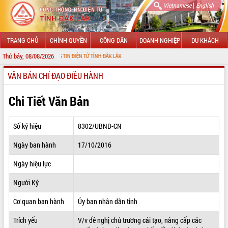
|
Vietnamese
English
TRANG CHỦ
CHÍNH QUYỀN
CÔNG DÂN
DOANH NGHIỆP
DU KHÁCH
Thứ bảy, 08/08/2026
 CỔNG THÔNG TIN ĐIỆN TỬ TỈNH ĐẮK LẮK
VĂN BẢN CHỈ ĐẠO ĐIỀU HÀNH
GIỚI THIỆU
LÃNH ĐẠO UBND TỈNH
Chi Tiết Văn Bản
TIN TỨC SỰ KIỆN
Số ký hiệu
8302/UBND-CN
SỞ, BAN, NGÀNH
Ngày ban hành
17/10/2016
UBND CÁC XÃ, PHƯỜNG
Ngày hiệu lực
THÔNG TIN CHỈ ĐẠO ĐIỀU HÀNH
Người Ký
HỆ THỐNG VĂN BẢN
Cơ quan ban hành
Ủy ban nhân dân tỉnh
Trích yếu
V/v đề nghị chủ trương cải tạo, nâng cấp các
VĂN BẢN HĐND TỈNH