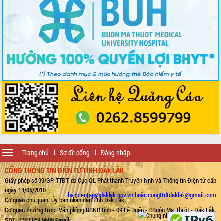
Toggle
Trang chủ
Sơ đồ cổng
Đăng nhập
navigation
CỔNG THÔNG TIN ĐIỆN TỬ TỈNH ĐẮK LẮK
Giấy phép số 99/GP-TTĐT do Cục QL Phát thanh Truyền hình và Thông tin Điện tử cấp
ngày 14/05/2010
banbientap@daklak.gov.vn hoặc congttdtdaklak@gmail.com
Cơ quan chủ quản: Ủy ban nhân dân tỉnh Đắk Lắk
Cơ quan thường trực: Văn phòng UBND tỉnh - 09 Lê Duẩn - P.Buôn Ma Thuột - Đắk Lắk.
SĐT:
0262.859.9699
Email: