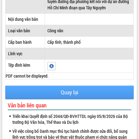
tuyến đường địa phương kết nối với dự án đường
Hồ Chí Minh đoạn qua Tây Nguyên
ĐIỂM TIN VĂN BẢN
Nội dung văn bản
QUY HOẠCH - KẾ HOẠCH
Loại văn bản
Công văn
Cấp ban hành
Cấp tỉnh, thành phố
Lĩnh vực
Tệp đính kèm
PDF cannot be displayed.
Quay lại
Văn bản liên quan
Triển khai Quyết định số 2044/QĐ-BVHTTDL ngày 05/8/2026 của Bộ
trưởng Bộ Văn hóa, Thể thao và Du lịch
Về việc công bố Danh mục thủ tục hành chính được sửa đổi, bổ sung
lĩnh vực trồng trọt và bảo vệ thực vật thuộc phạm vi chức năng quản