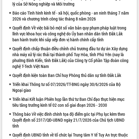
lý của Sở Nông nghiệp và Môi trường
VIDEO
Báo cáo Tình hình kinh tế - xã hội, quốc phòng - an ninh tháng 7 năm
2026 và chương trình công tác tháng 8 năm 2026
Không có file video nào để phát.
Quyết định Về việc bãi bỏ một số văn bản quy phạm pháp luật trong
ALBUM ẢNH
lĩnh vực khoa học và công nghệ do Ủy ban nhân dân tỉnh Đắk Lắk
ban hành trước khi sắp xếp đơn vị hành chính cấp tỉnh
Quyết định chấp thuận điều chỉnh chủ trương đầu tư dự án Xây dựng
nhà máy xử lý rác thải tại thành phố Tuy Hòa, tỉnh Phú Yên (nay là
phường Bình Kiến, tỉnh Đắk Lắk) của Công ty Cổ phần Tập đoàn công
nghệ T-Tech Việt Nam
Quyết định kiện toàn Ban Chỉ huy Phòng thủ dân sự tỉnh Đắk Lắk
Triển khai Thông tư số 07/2026/TT-BNG ngày 30/6/2026 của Bộ
Ngoại giao
LIÊN KẾT WEB
Triển khai Kết luận Phiên họp lần thứ tư Ban Chỉ đạo thực hiện mục
tiêu tăng trưởng kinh tế 02 con số giai đoạn 2026 - 2030
Thông báo Về việc đính chính tọa độ điểm góc tại Phụ lục kèm theo
Quyết định số 2317/QĐ-UBND ngày 21/7/2026 của Chủ tịch UBND
tỉnh
Quyết định UBND tỉnh về tổ chức lại Trung tâm Y tế Tuy An trực thuộc