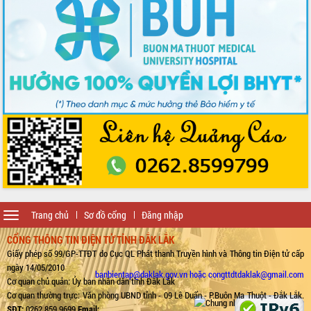
Toggle
Trang chủ
Sơ đồ cổng
Đăng nhập
navigation
CỔNG THÔNG TIN ĐIỆN TỬ TỈNH ĐẮK LẮK
Giấy phép số 99/GP-TTĐT do Cục QL Phát thanh Truyền hình và Thông tin Điện tử cấp
ngày 14/05/2010
banbientap@daklak.gov.vn hoặc congttdtdaklak@gmail.com
Cơ quan chủ quản: Ủy ban nhân dân tỉnh Đắk Lắk
Cơ quan thường trực: Văn phòng UBND tỉnh - 09 Lê Duẩn - P.Buôn Ma Thuột - Đắk Lắk.
SĐT:
0262.859.9699
Email: