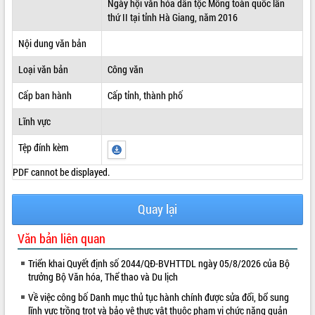
Ngày hội văn hóa dân tộc Mông toàn quốc lần
thứ II tại tỉnh Hà Giang, năm 2016
ĐIỂM TIN VĂN BẢN
Nội dung văn bản
QUY HOẠCH - KẾ HOẠCH
Loại văn bản
Công văn
Cấp ban hành
Cấp tỉnh, thành phố
Lĩnh vực
Tệp đính kèm
PDF cannot be displayed.
Quay lại
Văn bản liên quan
Triển khai Quyết định số 2044/QĐ-BVHTTDL ngày 05/8/2026 của Bộ
trưởng Bộ Văn hóa, Thể thao và Du lịch
Về việc công bố Danh mục thủ tục hành chính được sửa đổi, bổ sung
lĩnh vực trồng trọt và bảo vệ thực vật thuộc phạm vi chức năng quản