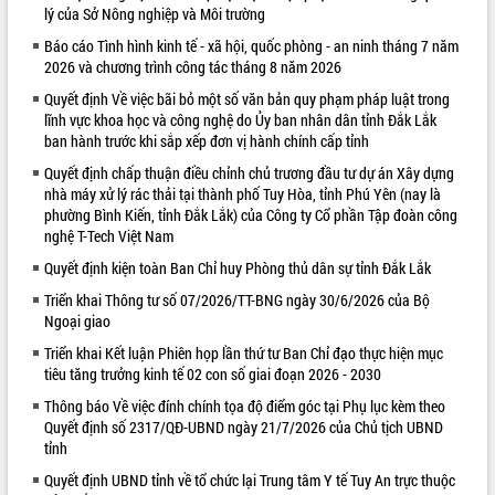
lý của Sở Nông nghiệp và Môi trường
VIDEO
Báo cáo Tình hình kinh tế - xã hội, quốc phòng - an ninh tháng 7 năm
2026 và chương trình công tác tháng 8 năm 2026
Không có file video nào để phát.
Quyết định Về việc bãi bỏ một số văn bản quy phạm pháp luật trong
ALBUM ẢNH
lĩnh vực khoa học và công nghệ do Ủy ban nhân dân tỉnh Đắk Lắk
ban hành trước khi sắp xếp đơn vị hành chính cấp tỉnh
Quyết định chấp thuận điều chỉnh chủ trương đầu tư dự án Xây dựng
nhà máy xử lý rác thải tại thành phố Tuy Hòa, tỉnh Phú Yên (nay là
phường Bình Kiến, tỉnh Đắk Lắk) của Công ty Cổ phần Tập đoàn công
nghệ T-Tech Việt Nam
Quyết định kiện toàn Ban Chỉ huy Phòng thủ dân sự tỉnh Đắk Lắk
Triển khai Thông tư số 07/2026/TT-BNG ngày 30/6/2026 của Bộ
Ngoại giao
LIÊN KẾT WEB
Triển khai Kết luận Phiên họp lần thứ tư Ban Chỉ đạo thực hiện mục
tiêu tăng trưởng kinh tế 02 con số giai đoạn 2026 - 2030
Thông báo Về việc đính chính tọa độ điểm góc tại Phụ lục kèm theo
Quyết định số 2317/QĐ-UBND ngày 21/7/2026 của Chủ tịch UBND
tỉnh
Quyết định UBND tỉnh về tổ chức lại Trung tâm Y tế Tuy An trực thuộc