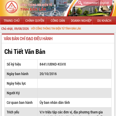
|
Vietnamese
English
TRANG CHỦ
CHÍNH QUYỀN
CÔNG DÂN
DOANH NGHIỆP
DU KHÁCH
Chủ nhật, 09/08/2026
O MỪNG ĐẾN VỚI CỔNG THÔNG TIN ĐIỆN TỬ TỈNH ĐẮK LẮK
VĂN BẢN CHỈ ĐẠO ĐIỀU HÀNH
GIỚI THIỆU
LÃNH ĐẠO UBND TỈNH
Chi Tiết Văn Bản
TIN TỨC SỰ KIỆN
Số ký hiệu
8441/UBND-KGVX
SỞ, BAN, NGÀNH
Ngày ban hành
20/10/2016
UBND CÁC XÃ, PHƯỜNG
Ngày hiệu lực
THÔNG TIN CHỈ ĐẠO ĐIỀU HÀNH
Người Ký
HỆ THỐNG VĂN BẢN
Cơ quan ban hành
Ủy ban nhân dân tỉnh
Trích yếu
V/v triệu tập các đơn vị, địa phương tham gia
VĂN BẢN HĐND TỈNH