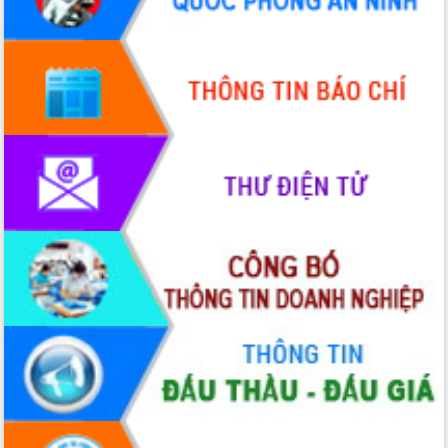
hiện Đề án 06 của Chính phủ
Họp báo thông tin về Hội nghị Công bố
Quy hoạch và Xúc tiến đầu tư tỉnh Đắk
Lắk
Khơi thông điểm nghẽn, đẩy nhanh
giải ngân vốn khắc phục thiên tai
HĐND tỉnh thông qua điều chỉnh Quy
hoạch tỉnh thời kỳ 2021-2030
Hội thảo góp ý hồ sơ điều chỉnh quy
hoạch tỉnh Đắk Lắk thời kỳ 2021-2030,
tầm nhìn đến năm 2050
Nâng cao hiệu quả hoạt động của các
doanh nghiệp nhà nước
Hội nghị triển khai kết nối mạng
truyền số liệu chuyên dùng phục vụ cơ
quan Đảng, Nhà nước
Lễ phát động chuỗi hoạt động chung
tay làm sạch môi trường
Xã Ea Kar bước chuyển mình trong
công tác cải cách hành chính mô hình
mới