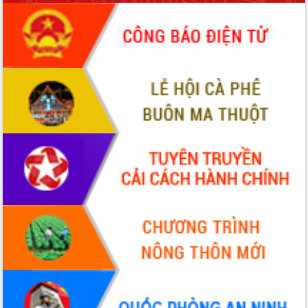
sầu riêng tại Đắk Lắk
Trình diễn nghệ thuật chế biến các
món ăn từ sầu riêng
Đắk Lắk công bố Quy hoạch và xúc
tiến đầu tư tỉnh
Ngành cá ngừ Đắk Lắk chủ động thích
ứng để giữ vững thị trường xuất khẩu
Diễn đàn Kinh tế tư nhân Việt Nam đột
phá cơ chế - Hợp tác công tư
Đề án 06 tạo bước ngoặt đột phá trong
cải cách hành chính tỉnh Đắk Lắk
Kết nối tour, đẩy mạnh chuyển đổi số
để phát triển du lịch Đắk Lắk
Khởi động Dự án Đầu tư xây dựng hạ
tầng kỹ thuật Cụm công nghiệp Tân
Tiến
Gặp mặt các cơ quan báo chí nhân Kỷ
niệm 101 năm Ngày Báo chí Cách
mạng Việt Nam
Đắk Lắk sơ kết 4 năm triển khai thực