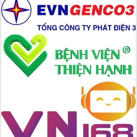
Hồ Thị Nguyên Thảo làm việc tại Trung
tâm Phục vụ hành chính công xã Ea
Phê
Xây dựng nền hành chính số đồng
hành cùng nông dân dân, doanh nghiệp
Giai đoạn 2026-2030, Đắk Lắk phấn
đấu có 77% xã đạt chuẩn nông thôn
mới
Chuyển đổi số 'mở đường' cho nông
nghiệp Đắk Lắk tăng trưởng bứt phá
Triển khai đồng bộ đo đạc, lập hồ sơ
địa chính, hoàn thiện cơ sở dữ liệu đất
đai
Ứng dụng sinh trắc học - Bước tiến
trong hành trình chuyển đổi số tại Đắk
Lắk
Đắk Lắk nâng cao hiệu quả công tác
Đảng từ Sổ tay đảng viên điện tử
Đắk Lắk đẩy mạnh nuôi biển công
nghệ, hướng tới phát triển thủy sản
bền vững