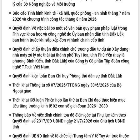
lý của Sở Nông nghiệp và Môi trường
VIDEO
Báo cáo Tình hình kinh tế - xã hội, quốc phòng - an ninh tháng 7 năm
2026 và chương trình công tác tháng 8 năm 2026
Quyết định Về việc bãi bỏ một số văn bản quy phạm pháp luật trong
lĩnh vực khoa học và công nghệ do Ủy ban nhân dân tỉnh Đắk Lắk
ban hành trước khi sắp xếp đơn vị hành chính cấp tỉnh
Quyết định chấp thuận điều chỉnh chủ trương đầu tư dự án Xây dựng
nhà máy xử lý rác thải tại thành phố Tuy Hòa, tỉnh Phú Yên (nay là
phường Bình Kiến, tỉnh Đắk Lắk) của Công ty Cổ phần Tập đoàn công
nghệ T-Tech Việt Nam
Trailer Lễ hội Sầu riêng Đắk Lắk năm
Quyết định kiện toàn Ban Chỉ huy Phòng thủ dân sự tỉnh Đắk Lắk
2026
Khám bệnh, cấp phát thuốc miễn phí
Triển khai Thông tư số 07/2026/TT-BNG ngày 30/6/2026 của Bộ
Ngoại giao
và tặng quà người dân xã Cư Pui
Hội nghị UBND tỉnh Đắk Lắk thường kỳ
Triển khai Kết luận Phiên họp lần thứ tư Ban Chỉ đạo thực hiện mục
tháng 7/2026
tiêu tăng trưởng kinh tế 02 con số giai đoạn 2026 - 2030
Lễ truy tặng danh hiệu “Bà Mẹ Việt
Thông báo Về việc đính chính tọa độ điểm góc tại Phụ lục kèm theo
ALBUM ẢNH
Nam Anh hùng” và trao Huân chương
Quyết định số 2317/QĐ-UBND ngày 21/7/2026 của Chủ tịch UBND
Lao động
tỉnh
UBND tỉnh Đắk Lắk triển khai nhiệm
Quyết định UBND tỉnh về tổ chức lại Trung tâm Y tế Tuy An trực thuộc
vụ 6 tháng cuối năm 2026