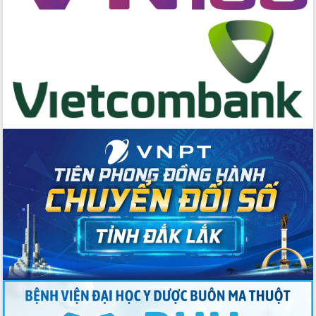
Tập huấn nâng cao năng lực triển khai
chuyển đổi số cho cán bộ, công chức
cấp xã
Đắk Lắk phát động hưởng ứng Ngày
Quyền của người tiêu dùng Việt Nam
2026
Đẩy mạnh cải cách hành chính, quyết
tâm đạt được mục tiêu tăng trưởng
hai con số trong năm 2026
Tổ chức trang trọng Lễ hội Đền thờ
Lương Văn Chánh năm 2026
Phó Bí thư Tỉnh ủy Đắk Lắk Đỗ Hữu
Huy giữ chức Bí thư Đảng ủy Ủy Ban
Nhân dân tỉnh
Bệnh án điện tử thúc đẩy chuyển đổi
số y tế tại Đắk Lắk
Chuyển đổi số thư viện: Mở rộng
không gian tri thức trong thời đại số
Đánh giá, rút kinh nghiệm công tác tổ
chức diễn tập trước ngày bầu cử