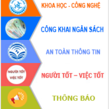
UBND tỉnh họp báo định kỳ tháng 4
năm 2026
Hội thảo khoa học “Giải pháp thúc đẩy
phát triển nền kinh tế xanh tại tỉnh
Đắk Lắk”
Tăng cường giám sát, đôn đốc thực
hiện nhiệm vụ quản lý tài sản công
hàng tuần
Tháo gỡ những vướng mắc, đẩy mạnh
công tác cải cách thủ tục hành chính
tại Trung tâm Phục vụ hành chính
công tỉnh
Đắk Lắk: Tôn vinh 46 giải pháp tại Hội
thi Sáng tạo Kỹ thuật 2024 - 2025
Đắk Lắk rà soát, điều chỉnh Đề án 190
về phát triển nuôi trồng thủy sản
Phó Chủ tịch UBND tỉnh Đắk Lắk
Trương Công Thái kiểm tra thực địa
Dự án cao tốc Khánh Hòa - Buôn Ma
Thuột