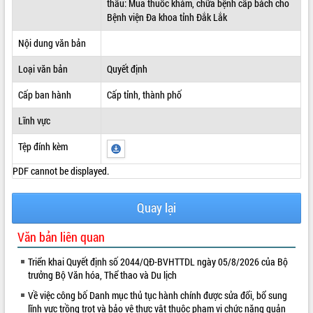
thầu: Mua thuốc khám, chữa bệnh cấp bách cho
Bệnh viện Đa khoa tỉnh Đắk Lắk
ĐIỂM TIN VĂN BẢN
Nội dung văn bản
QUY HOẠCH - KẾ HOẠCH
Loại văn bản
Quyết định
Cấp ban hành
Cấp tỉnh, thành phố
Lĩnh vực
Tệp đính kèm
PDF cannot be displayed.
Quay lại
Văn bản liên quan
Triển khai Quyết định số 2044/QĐ-BVHTTDL ngày 05/8/2026 của Bộ
trưởng Bộ Văn hóa, Thể thao và Du lịch
Về việc công bố Danh mục thủ tục hành chính được sửa đổi, bổ sung
lĩnh vực trồng trọt và bảo vệ thực vật thuộc phạm vi chức năng quản