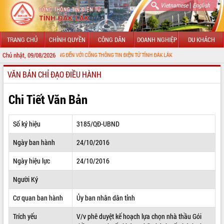
|
Vietnamese
English
TRANG CHỦ
CHÍNH QUYỀN
CÔNG DÂN
DOANH NGHIỆP
DU KHÁCH
Chủ nhật, 09/08/2026
CHÀO MỪNG ĐẾN VỚI CỔNG THÔNG TIN ĐIỆN TỬ TỈNH ĐẮK LẮK
VĂN BẢN CHỈ ĐẠO ĐIỀU HÀNH
GIỚI THIỆU
LÃNH ĐẠO UBND TỈNH
Chi Tiết Văn Bản
TIN TỨC SỰ KIỆN
Số ký hiệu
3185/QĐ-UBND
SỞ, BAN, NGÀNH
Ngày ban hành
24/10/2016
UBND CÁC XÃ, PHƯỜNG
Ngày hiệu lực
24/10/2016
THÔNG TIN CHỈ ĐẠO ĐIỀU HÀNH
Người Ký
HỆ THỐNG VĂN BẢN
Cơ quan ban hành
Ủy ban nhân dân tỉnh
Trích yếu
V/v phê duyệt kế hoạch lựa chọn nhà thầu Gói
VĂN BẢN HĐND TỈNH