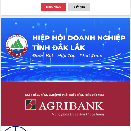
với Tập đoàn Bưu chính Viễn thông
Bình chọn
Kết quả
Việt Nam
Thứ trưởng Bộ Y tế làm việc với tỉnh
Đắk Lắk về phát triển nhân lực y tế
cho trạm y tế cấp xã
Du lịch Đắk Lắk nâng tầm trải nghiệm
du khách thông qua Hệ thống cơ sở dữ
liệu và Bản đồ số
Tập huấn ứng dụng trí tuệ nhân tạo (AI)
trong thương mại điện tử năm 2026
Đoàn đại biểu Quốc hội tỉnh Đắk Lắk
trao đổi thông tin trước Kỳ họp thứ
nhất, Quốc hội khóa XVI
Quyết liệt cải cách hành chính, khơi
thông nguồn lực phát triển
Nâng cao hiệu lực, hiệu quả HĐND
tỉnh thông qua hiện đại hóa hành chính
Xã Ea Phê gắn cải cách hành chính với
chuyển đổi số
Phó Chủ tịch Thường trực UBND tỉnh