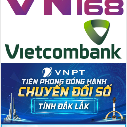
cấp xã
Đắk Lắk phát động hưởng ứng Ngày
Quyền của người tiêu dùng Việt Nam
2026
Đẩy mạnh cải cách hành chính, quyết
tâm đạt được mục tiêu tăng trưởng
hai con số trong năm 2026
Tổ chức trang trọng Lễ hội Đền thờ
Lương Văn Chánh năm 2026
Phó Bí thư Tỉnh ủy Đắk Lắk Đỗ Hữu
Huy giữ chức Bí thư Đảng ủy Ủy Ban
Nhân dân tỉnh
Bệnh án điện tử thúc đẩy chuyển đổi
số y tế tại Đắk Lắk
Chuyển đổi số thư viện: Mở rộng
không gian tri thức trong thời đại số
Đánh giá, rút kinh nghiệm công tác tổ
chức diễn tập trước ngày bầu cử
Chương trình “Gặp gỡ hữu nghị –
Friendship Meeting New Year 2026”