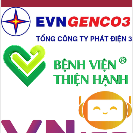
Xây dựng nền hành chính số đồng
hành cùng nông dân dân, doanh nghiệp
Giai đoạn 2026-2030, Đắk Lắk phấn
đấu có 77% xã đạt chuẩn nông thôn
mới
Chuyển đổi số 'mở đường' cho nông
nghiệp Đắk Lắk tăng trưởng bứt phá
Triển khai đồng bộ đo đạc, lập hồ sơ
địa chính, hoàn thiện cơ sở dữ liệu đất
đai
Ứng dụng sinh trắc học - Bước tiến
trong hành trình chuyển đổi số tại Đắk
Lắk
Đắk Lắk nâng cao hiệu quả công tác
Đảng từ Sổ tay đảng viên điện tử
Đắk Lắk đẩy mạnh nuôi biển công
nghệ, hướng tới phát triển thủy sản
bền vững
Tập huấn nâng cao năng lực triển khai
chuyển đổi số cho cán bộ, công chức