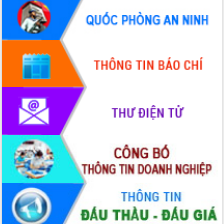
Quy hoạch và Xúc tiến đầu tư tỉnh Đắk
Lắk
Khơi thông điểm nghẽn, đẩy nhanh
giải ngân vốn khắc phục thiên tai
HĐND tỉnh thông qua điều chỉnh Quy
hoạch tỉnh thời kỳ 2021-2030
Hội thảo góp ý hồ sơ điều chỉnh quy
hoạch tỉnh Đắk Lắk thời kỳ 2021-2030,
tầm nhìn đến năm 2050
Nâng cao hiệu quả hoạt động của các
doanh nghiệp nhà nước
Hội nghị triển khai kết nối mạng
truyền số liệu chuyên dùng phục vụ cơ
quan Đảng, Nhà nước
Lễ phát động chuỗi hoạt động chung
tay làm sạch môi trường
Xã Ea Kar bước chuyển mình trong
công tác cải cách hành chính mô hình
mới
UBND tỉnh họp báo định kỳ tháng 4
năm 2026