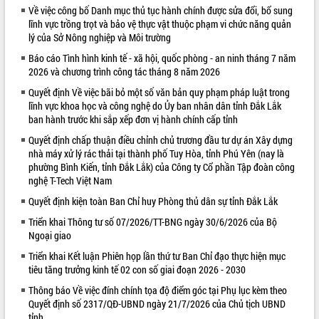
Về việc công bố Danh mục thủ tục hành chính được sửa đổi, bổ sung
VIDEO
lĩnh vực trồng trọt và bảo vệ thực vật thuộc phạm vi chức năng quản
lý của Sở Nông nghiệp và Môi trường
Báo cáo Tình hình kinh tế - xã hội, quốc phòng - an ninh tháng 7 năm
2026 và chương trình công tác tháng 8 năm 2026
Quyết định Về việc bãi bỏ một số văn bản quy phạm pháp luật trong
lĩnh vực khoa học và công nghệ do Ủy ban nhân dân tỉnh Đắk Lắk
ban hành trước khi sắp xếp đơn vị hành chính cấp tỉnh
Quyết định chấp thuận điều chỉnh chủ trương đầu tư dự án Xây dựng
nhà máy xử lý rác thải tại thành phố Tuy Hòa, tỉnh Phú Yên (nay là
Khám bệnh, cấp phát thuốc miễn phí
phường Bình Kiến, tỉnh Đắk Lắk) của Công ty Cổ phần Tập đoàn công
và tặng quà người dân xã Cư Pui
nghệ T-Tech Việt Nam
Hội nghị UBND tỉnh Đắk Lắk thường kỳ
Quyết định kiện toàn Ban Chỉ huy Phòng thủ dân sự tỉnh Đắk Lắk
tháng 7/2026
Triển khai Thông tư số 07/2026/TT-BNG ngày 30/6/2026 của Bộ
Lễ truy tặng danh hiệu “Bà Mẹ Việt
Ngoại giao
Nam Anh hùng” và trao Huân chương
Lao động
Triển khai Kết luận Phiên họp lần thứ tư Ban Chỉ đạo thực hiện mục
ALBUM ẢNH
tiêu tăng trưởng kinh tế 02 con số giai đoạn 2026 - 2030
UBND tỉnh Đắk Lắk triển khai nhiệm
vụ 6 tháng cuối năm 2026
Thông báo Về việc đính chính tọa độ điểm góc tại Phụ lục kèm theo
Kỳ họp thứ Hai, Hội đồng nhân dân
Quyết định số 2317/QĐ-UBND ngày 21/7/2026 của Chủ tịch UBND
tỉnh
tỉnh khóa XI quyết nghị nhiều nội dung