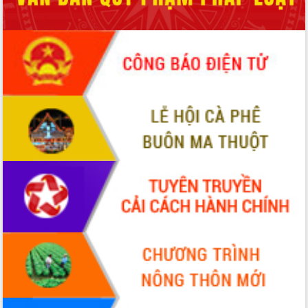
món ăn từ sầu riêng
Đắk Lắk công bố Quy hoạch và xúc
tiến đầu tư tỉnh
Ngành cá ngừ Đắk Lắk chủ động thích
ứng để giữ vững thị trường xuất khẩu
Diễn đàn Kinh tế tư nhân Việt Nam đột
phá cơ chế - Hợp tác công tư
Đề án 06 tạo bước ngoặt đột phá trong
cải cách hành chính tỉnh Đắk Lắk
Kết nối tour, đẩy mạnh chuyển đổi số
để phát triển du lịch Đắk Lắk
Khởi động Dự án Đầu tư xây dựng hạ
tầng kỹ thuật Cụm công nghiệp Tân
Tiến
Gặp mặt các cơ quan báo chí nhân Kỷ
niệm 101 năm Ngày Báo chí Cách
mạng Việt Nam
Đắk Lắk sơ kết 4 năm triển khai thực
hiện Đề án 06 của Chính phủ
Họp báo thông tin về Hội nghị Công bố