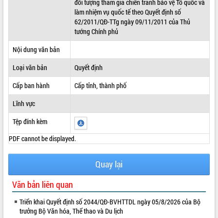
đối tượng tham gia chiến tranh bảo vệ Tổ quốc và
làm nhiệm vụ quốc tế theo Quyết định số
ĐIỂM TIN VĂN BẢN
62/2011/QĐ-TTg ngày 09/11/2011 của Thủ
tướng Chính phủ
QUY HOẠCH - KẾ HOẠCH
Nội dung văn bản
Loại văn bản
Quyết định
Cấp ban hành
Cấp tỉnh, thành phố
Lĩnh vực
Tệp đính kèm
PDF cannot be displayed.
Quay lại
Văn bản liên quan
Triển khai Quyết định số 2044/QĐ-BVHTTDL ngày 05/8/2026 của Bộ
trưởng Bộ Văn hóa, Thể thao và Du lịch