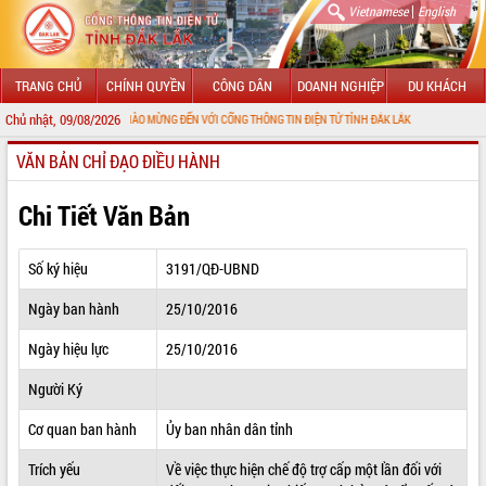
|
Vietnamese
English
TRANG CHỦ
CHÍNH QUYỀN
CÔNG DÂN
DOANH NGHIỆP
DU KHÁCH
Chủ nhật, 09/08/2026
CHÀO MỪNG ĐẾN VỚI CỔNG THÔNG TIN ĐIỆN TỬ TỈNH ĐẮK LẮK
VĂN BẢN CHỈ ĐẠO ĐIỀU HÀNH
GIỚI THIỆU
LÃNH ĐẠO UBND TỈNH
Chi Tiết Văn Bản
TIN TỨC SỰ KIỆN
Số ký hiệu
3191/QĐ-UBND
SỞ, BAN, NGÀNH
Ngày ban hành
25/10/2016
UBND CÁC XÃ, PHƯỜNG
Ngày hiệu lực
25/10/2016
THÔNG TIN CHỈ ĐẠO ĐIỀU HÀNH
Người Ký
HỆ THỐNG VĂN BẢN
Cơ quan ban hành
Ủy ban nhân dân tỉnh
Trích yếu
Về việc thực hiện chế độ trợ cấp một lần đối với
VĂN BẢN HĐND TỈNH