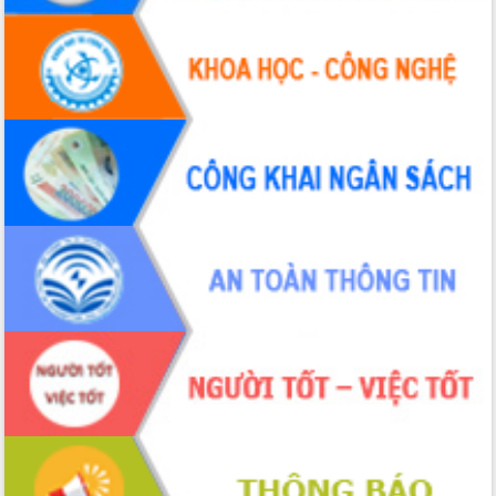
Hội thảo khoa học “Giải pháp thúc đẩy
phát triển nền kinh tế xanh tại tỉnh
Đắk Lắk”
Tăng cường giám sát, đôn đốc thực
hiện nhiệm vụ quản lý tài sản công
hàng tuần
Tháo gỡ những vướng mắc, đẩy mạnh
công tác cải cách thủ tục hành chính
tại Trung tâm Phục vụ hành chính
công tỉnh
Đắk Lắk: Tôn vinh 46 giải pháp tại Hội
thi Sáng tạo Kỹ thuật 2024 - 2025
Đắk Lắk rà soát, điều chỉnh Đề án 190
về phát triển nuôi trồng thủy sản
Phó Chủ tịch UBND tỉnh Đắk Lắk
Trương Công Thái kiểm tra thực địa
Dự án cao tốc Khánh Hòa - Buôn Ma
Thuột
Định vị cà phê Việt Nam như một “di
sản sống” trong dòng chảy toàn cầu