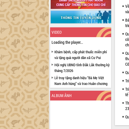
Về
và
Bá
tr
VIDEO
Qu
cô
Loading the player...
ch
Khám bệnh, cấp phát thuốc miễn phí
Qu
và tặng quà người dân xã Cư Pui
th
Cô
Hội nghị UBND tỉnh Đắk Lắk thường kỳ
tháng 7/2026
Qu
Lễ truy tặng danh hiệu “Bà Mẹ Việt
Tr
Nam Anh hùng” và trao Huân chương
Tr
Lao động
tế
ALBUM ẢNH
UBND tỉnh Đắk Lắk triển khai nhiệm
vụ 6 tháng cuối năm 2026
Th
23
Kỳ họp thứ Hai, Hội đồng nhân dân
tỉnh khóa XI quyết nghị nhiều nội dung
Qu
quan trọng
Bí thư Tỉnh ủy Lương Nguyễn Minh