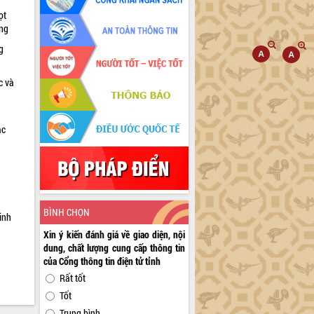
ọt
ờng
g
c và
ác
a
BÌNH CHỌN
inh
Xin ý kiến đánh giá về giao diện, nội
dung, chất lượng cung cấp thông tin
của Cổng thông tin điện tử tỉnh
Rất tốt
Tốt
Trung bình