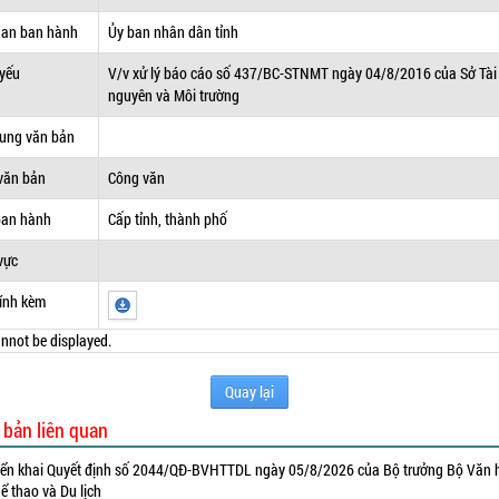
uan ban hành
Ủy ban nhân dân tỉnh
 yếu
V/v xử lý báo cáo số 437/BC-STNMT ngày 04/8/2016 của Sở Tài
nguyên và Môi trường
dung văn bản
văn bản
Công văn
ban hành
Cấp tỉnh, thành phố
vực
ính kèm
nnot be displayed.
Quay lại
 bản liên quan
iển khai Quyết định số 2044/QĐ-BVHTTDL ngày 05/8/2026 của Bộ trưởng Bộ Văn 
ể thao và Du lịch