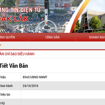
ÍNH QUYỀN
CÔNG DÂN
DOANH NGH
ẢN CHỈ ĐẠO ĐIỀU HÀNH
 Tiết Văn Bản
 hiệu
8543/UBND-NNMT
 ban hành
24/10/2016
hiệu lực
i Ký