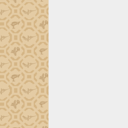
tiến đầu tư tỉnh
Ngành cá ngừ Đắk Lắk chủ động thích
ứng để giữ vững thị trường xuất khẩu
Diễn đàn Kinh tế tư nhân Việt Nam đột
phá cơ chế - Hợp tác công tư
Đề án 06 tạo bước ngoặt đột phá trong
cải cách hành chính tỉnh Đắk Lắk
Kết nối tour, đẩy mạnh chuyển đổi số
để phát triển du lịch Đắk Lắk
Khởi động Dự án Đầu tư xây dựng hạ
tầng kỹ thuật Cụm công nghiệp Tân
Tiến
Gặp mặt các cơ quan báo chí nhân Kỷ
niệm 101 năm Ngày Báo chí Cách
mạng Việt Nam
Đắk Lắk sơ kết 4 năm triển khai thực
hiện Đề án 06 của Chính phủ
Họp báo thông tin về Hội nghị Công bố
Quy hoạch và Xúc tiến đầu tư tỉnh Đắk
Lắk