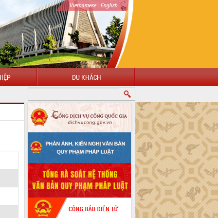
|
Vietnamese
English
IỆP
DU KHÁCH