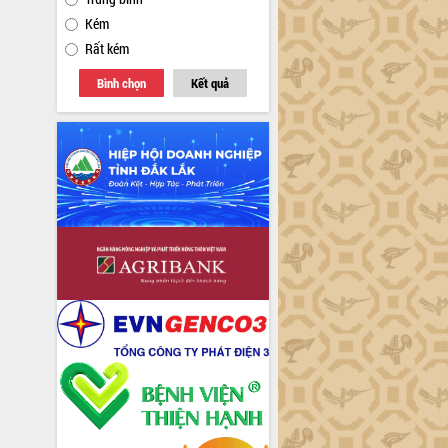
Kém
Rất kém
Bình chọn
Kết quả