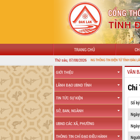
TRANG CHỦ
CH
Thứ sáu, 07/08/2026
CHÀO MỪNG ĐẾN VỚI CỔNG THÔNG TIN ĐIỆN TỬ TỈNH ĐẮK LẮK
VĂN B
GIỚI THIỆU
Chi
LÃNH ĐẠO UBND TỈNH
TIN TỨC SỰ KIỆN
Số ký
SỞ, BAN, NGÀNH
Ngày
UBND CÁC XÃ, PHƯỜNG
Ngày 
THÔNG TIN CHỈ ĐẠO ĐIỀU HÀNH
Ngườ