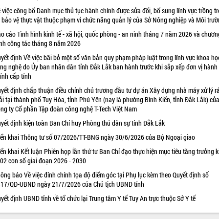
 việc công bố Danh mục thủ tục hành chính được sửa đổi, bổ sung lĩnh vực trồng tr
 bảo vệ thực vật thuộc phạm vi chức năng quản lý của Sở Nông nghiệp và Môi trư
o cáo Tình hình kinh tế - xã hội, quốc phòng - an ninh tháng 7 năm 2026 và chươn
ình công tác tháng 8 năm 2026
yết định Về việc bãi bỏ một số văn bản quy phạm pháp luật trong lĩnh vực khoa họ
ng nghệ do Ủy ban nhân dân tỉnh Đắk Lắk ban hành trước khi sắp xếp đơn vị hành
ính cấp tỉnh
yết định chấp thuận điều chỉnh chủ trương đầu tư dự án Xây dựng nhà máy xử lý r
ải tại thành phố Tuy Hòa, tỉnh Phú Yên (nay là phường Bình Kiến, tỉnh Đắk Lắk) củ
ng ty Cổ phần Tập đoàn công nghệ T-Tech Việt Nam
yết định kiện toàn Ban Chỉ huy Phòng thủ dân sự tỉnh Đắk Lắk
iển khai Thông tư số 07/2026/TT-BNG ngày 30/6/2026 của Bộ Ngoại giao
iển khai Kết luận Phiên họp lần thứ tư Ban Chỉ đạo thực hiện mục tiêu tăng trưởng k
 02 con số giai đoạn 2026 - 2030
ông báo Về việc đính chính tọa độ điểm góc tại Phụ lục kèm theo Quyết định số
17/QĐ-UBND ngày 21/7/2026 của Chủ tịch UBND tỉnh
yết định UBND tỉnh về tổ chức lại Trung tâm Y tế Tuy An trực thuộc Sở Y tế