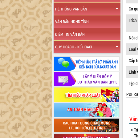
Cơ q
HỆ THỐNG VĂN BẢN
Trích
VĂN BẢN HĐND TỈNH
ĐIỂM TIN VĂN BẢN
Nội 
QUY HOẠCH - KẾ HOẠCH
Loại 
Cấp 
Lĩnh 
Tệp đ
PDF ca
Văn
Tr
Th