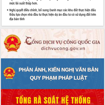
mức lãi suất thấp hơn.
phát triển mới
Nghị quyết điều chỉnh, bổ sung Danh mục các khu đất thực hiện đấu
Thường trực HĐND tỉnh Đắk Lắk gặp
thầu lựa chọn nhà đầu tư thực hiện dự án đầu tư có sử dụng đất trên
mặt Đoàn chuyên gia y tế TP. Hồ Chí
địa bàn tỉnh
Minh
Lễ truy điệu và an táng hài cốt liệt sĩ
tại Nghĩa trang Liệt sĩ xã Sơn Hòa
Bàn giải pháp tháo gỡ khó khăn trong
xuất khẩu sầu riêng và triển khai quy
định EUDR
Thứ trưởng Bộ Nông nghiệp và Môi
trường Nguyễn Hoàng Hiệp khảo sát
vùng trồng và doanh nghiệp đóng gói
sầu riêng tại Đắk Lắk
Trình diễn nghệ thuật chế biến các
món ăn từ sầu riêng
Đắk Lắk công bố Quy hoạch và xúc
tiến đầu tư tỉnh
Ngành cá ngừ Đắk Lắk chủ động thích
ứng để giữ vững thị trường xuất khẩu
Diễn đàn Kinh tế tư nhân Việt Nam đột