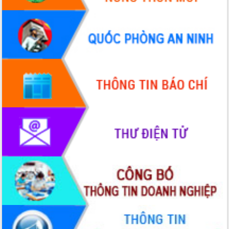
Hội thảo góp ý hồ sơ điều chỉnh quy
hoạch tỉnh Đắk Lắk thời kỳ 2021-2030,
tầm nhìn đến năm 2050
Nâng cao hiệu quả hoạt động của các
doanh nghiệp nhà nước
Hội nghị triển khai kết nối mạng
truyền số liệu chuyên dùng phục vụ cơ
quan Đảng, Nhà nước
Lễ phát động chuỗi hoạt động chung
tay làm sạch môi trường
Xã Ea Kar bước chuyển mình trong
công tác cải cách hành chính mô hình
mới
UBND tỉnh họp báo định kỳ tháng 4
năm 2026
Hội thảo khoa học “Giải pháp thúc đẩy
phát triển nền kinh tế xanh tại tỉnh
Đắk Lắk”
Tăng cường giám sát, đôn đốc thực
hiện nhiệm vụ quản lý tài sản công
hàng tuần