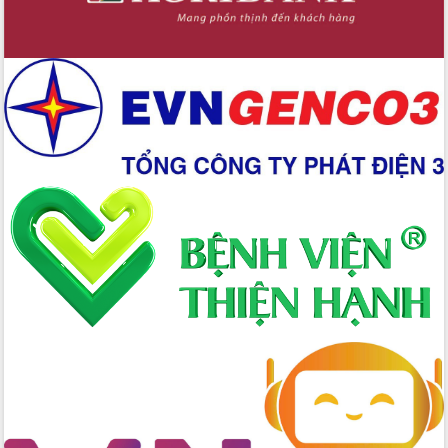
Chuyển đổi số 'mở đường' cho nông
nghiệp Đắk Lắk tăng trưởng bứt phá
Triển khai đồng bộ đo đạc, lập hồ sơ
địa chính, hoàn thiện cơ sở dữ liệu đất
đai
Ứng dụng sinh trắc học - Bước tiến
trong hành trình chuyển đổi số tại Đắk
Lắk
Đắk Lắk nâng cao hiệu quả công tác
Đảng từ Sổ tay đảng viên điện tử
Đắk Lắk đẩy mạnh nuôi biển công
nghệ, hướng tới phát triển thủy sản
bền vững
Tập huấn nâng cao năng lực triển khai
chuyển đổi số cho cán bộ, công chức
cấp xã
Đắk Lắk phát động hưởng ứng Ngày
Quyền của người tiêu dùng Việt Nam
2026
Đẩy mạnh cải cách hành chính, quyết
tâm đạt được mục tiêu tăng trưởng