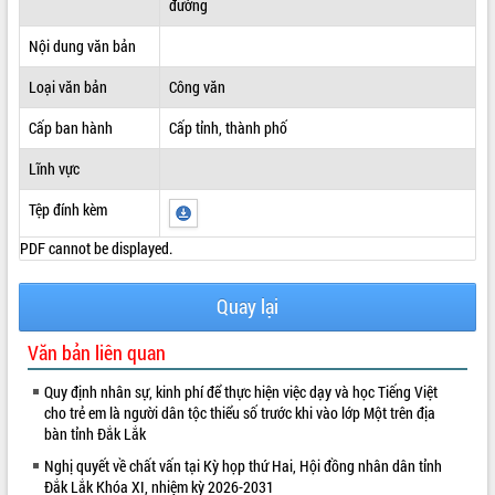
đường
ĐIỂM TIN VĂN BẢN
Nội dung văn bản
QUY HOẠCH - KẾ HOẠCH
Loại văn bản
Công văn
Cấp ban hành
Cấp tỉnh, thành phố
Lĩnh vực
Tệp đính kèm
PDF cannot be displayed.
Quay lại
Văn bản liên quan
Quy định nhân sự, kinh phí để thực hiện việc dạy và học Tiếng Việt
cho trẻ em là người dân tộc thiểu số trước khi vào lớp Một trên địa
bàn tỉnh Đắk Lắk
Nghị quyết về chất vấn tại Kỳ họp thứ Hai, Hội đồng nhân dân tỉnh
Đắk Lắk Khóa XI, nhiệm kỳ 2026-2031