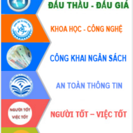
Tháo gỡ những vướng mắc, đẩy mạnh
công tác cải cách thủ tục hành chính
tại Trung tâm Phục vụ hành chính
công tỉnh
Đắk Lắk: Tôn vinh 46 giải pháp tại Hội
thi Sáng tạo Kỹ thuật 2024 - 2025
Đắk Lắk rà soát, điều chỉnh Đề án 190
về phát triển nuôi trồng thủy sản
Phó Chủ tịch UBND tỉnh Đắk Lắk
Trương Công Thái kiểm tra thực địa
Dự án cao tốc Khánh Hòa - Buôn Ma
Thuột
Định vị cà phê Việt Nam như một “di
sản sống” trong dòng chảy toàn cầu
Xây dựng nông thôn mới: Nâng cao đời
sống người dân từ những mô hình thiết
thực
Quyết liệt tháo gỡ vướng mắc, đẩy
nhanh tiến độ các dự án trọng điểm
trong Khu kinh tế Nam Phú Yên