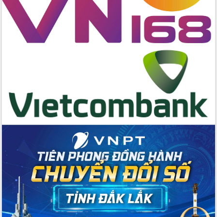
hai con số trong năm 2026
Tổ chức trang trọng Lễ hội Đền thờ
Lương Văn Chánh năm 2026
Phó Bí thư Tỉnh ủy Đắk Lắk Đỗ Hữu
Huy giữ chức Bí thư Đảng ủy Ủy Ban
Nhân dân tỉnh
Bệnh án điện tử thúc đẩy chuyển đổi
số y tế tại Đắk Lắk
Chuyển đổi số thư viện: Mở rộng
không gian tri thức trong thời đại số
Đánh giá, rút kinh nghiệm công tác tổ
chức diễn tập trước ngày bầu cử
Chương trình “Gặp gỡ hữu nghị –
Friendship Meeting New Year 2026”
Bầu cử Quốc hội và HĐND: Cử tri Đắk
Lắk gửi gắm niềm tin, kỳ vọng vào lá
phiếu
Đắk Lắk sẵn sàng các điều kiện cho
Ngày hội bầu cử đại biểu Quốc hội
khóa XVI và HĐND các cấp nhiệm kỳ