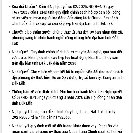
Sửa đổi khoản 1 Điều 4 Nghị quyết số 02/2025/NQ-HĐND ngày
VIDEO
16/7/2025 của HĐND tỉnh quy định chính sách hỗ trợ cán bộ , công
chức, viên chức và người lao động đến công táctạiTrung tâm hành
Loading the player...
chính của tỉnh và cấp xã sau sắp xếp trên địa bàn tỉnh Đắk Lắk
Khám bệnh, cấp phát thuốc miễn phí
Chuyển giao thẩm quyền chứng thực từ Chủ tịch Ủy ban nhân dân xã,
và tặng quà người dân xã Cư Pui
phường sang tổ chức hành nghề công chứng trên địa bàn tỉnh Đắk
Hội nghị UBND tỉnh Đắk Lắk thường kỳ
Lắk
tháng 7/2026
Nghị Quyết-Quy định chính sách hỗ trợ chuyển đổi nghề, giải bản đối
Lễ truy tặng danh hiệu “Bà Mẹ Việt
với tàu cá không có nhu cầu tiếp tục hoạt động khai thác thủy sản
Nam Anh hùng” và trao Huân chương
trên địa bàn tỉnh Đắk Lắk đến năm 2030
Lao động
Nghị Quyết-Cho ý kiến về cam kết bố trí nguồn vốn đối ứng ngân sách
ALBUM ẢNH
UBND tỉnh Đắk Lắk triển khai nhiệm
địa phương để thực hiện Dự án Xây dựng Trụ sở làm việc Công an tỉnh
vụ 6 tháng cuối năm 2026
Đắk Lắk
Kỳ họp thứ Hai, Hội đồng nhân dân
Thông báo về việc đính chính Phụ lục ban hành kèm theo Nghị quyết
tỉnh khóa XI quyết nghị nhiều nội dung
số 08/NQ-HĐND ngày 30 tháng 3 năm 2026 của Hội đồng nhân dân
quan trọng
tỉnh Đắk Lắk
Bí thư Tỉnh ủy Lương Nguyễn Minh
Nghị quyết thông qua điều chỉnh Quy hoạch tỉnh Đắk Lắk thời kỳ
Triết thăm, tặng quà người có công với
2021-2030, tầm nhìn đến năm 2050.
cách mạng
Nghị quyết quy định một số đối tượng khác được vay từ nguồn vốn
Rà soát, hoàn thiện hệ thống thiết chế
ngân sách địa phương ủy thác qua Ngân hàng Chính sách xã hội với
văn hóa, thể thao đáp ứng yêu cầu
LIÊN KẾT WEB