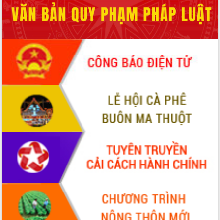
phá cơ chế - Hợp tác công tư
Đề án 06 tạo bước ngoặt đột phá trong
cải cách hành chính tỉnh Đắk Lắk
Kết nối tour, đẩy mạnh chuyển đổi số
để phát triển du lịch Đắk Lắk
Khởi động Dự án Đầu tư xây dựng hạ
tầng kỹ thuật Cụm công nghiệp Tân
Tiến
Gặp mặt các cơ quan báo chí nhân Kỷ
niệm 101 năm Ngày Báo chí Cách
mạng Việt Nam
Đắk Lắk sơ kết 4 năm triển khai thực
hiện Đề án 06 của Chính phủ
Họp báo thông tin về Hội nghị Công bố
Quy hoạch và Xúc tiến đầu tư tỉnh Đắk
Lắk
Khơi thông điểm nghẽn, đẩy nhanh
giải ngân vốn khắc phục thiên tai
HĐND tỉnh thông qua điều chỉnh Quy
hoạch tỉnh thời kỳ 2021-2030