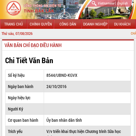
|
Vietnamese
English
TRANG CHỦ
CHÍNH QUYỀN
CÔNG DÂN
DOANH NGHIỆP
DU KHÁCH
Thứ sáu, 07/08/2026
CHÀO MỪNG ĐẾN 
VĂN BẢN CHỈ ĐẠO ĐIỀU HÀNH
GIỚI THIỆU
LÃNH ĐẠO UBND TỈNH
Chi Tiết Văn Bản
TIN TỨC SỰ KIỆN
Số ký hiệu
8544/UBND-KGVX
SỞ, BAN, NGÀNH
Ngày ban hành
24/10/2016
UBND CÁC XÃ, PHƯỜNG
Ngày hiệu lực
THÔNG TIN CHỈ ĐẠO ĐIỀU HÀNH
Người Ký
HỆ THỐNG VĂN BẢN
Cơ quan ban hành
Ủy ban nhân dân tỉnh
Trích yếu
V/v triển khai thực hiện Chương trình Sữa học
VĂN BẢN HĐND TỈNH