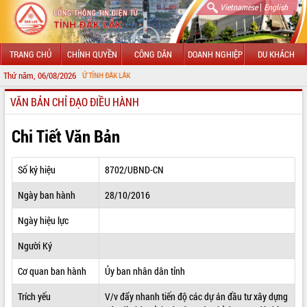
|
Vietnamese
English
TRANG CHỦ
CHÍNH QUYỀN
CÔNG DÂN
DOANH NGHIỆP
DU KHÁCH
Thứ năm, 06/08/2026
NG TIN ĐIỆN TỬ TỈNH ĐẮK LẮK
VĂN BẢN CHỈ ĐẠO ĐIỀU HÀNH
GIỚI THIỆU
LÃNH ĐẠO UBND TỈNH
Chi Tiết Văn Bản
TIN TỨC SỰ KIỆN
Số ký hiệu
8702/UBND-CN
SỞ, BAN, NGÀNH
Ngày ban hành
28/10/2016
UBND CÁC XÃ, PHƯỜNG
Ngày hiệu lực
THÔNG TIN CHỈ ĐẠO ĐIỀU HÀNH
Người Ký
HỆ THỐNG VĂN BẢN
Cơ quan ban hành
Ủy ban nhân dân tỉnh
Trích yếu
V/v đẩy nhanh tiến độ các dự án đầu tư xây dựng
VĂN BẢN HĐND TỈNH