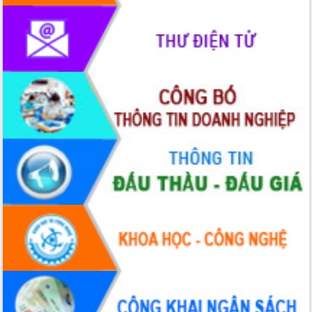
HĐND tỉnh thông qua điều chỉnh Quy
hoạch tỉnh thời kỳ 2021-2030
Hội thảo góp ý hồ sơ điều chỉnh quy
hoạch tỉnh Đắk Lắk thời kỳ 2021-2030,
tầm nhìn đến năm 2050
Nâng cao hiệu quả hoạt động của các
doanh nghiệp nhà nước
Hội nghị triển khai kết nối mạng
truyền số liệu chuyên dùng phục vụ cơ
quan Đảng, Nhà nước
Lễ phát động chuỗi hoạt động chung
tay làm sạch môi trường
Xã Ea Kar bước chuyển mình trong
công tác cải cách hành chính mô hình
mới
UBND tỉnh họp báo định kỳ tháng 4
năm 2026
Hội thảo khoa học “Giải pháp thúc đẩy
phát triển nền kinh tế xanh tại tỉnh
Đắk Lắk”
Tăng cường giám sát, đôn đốc thực