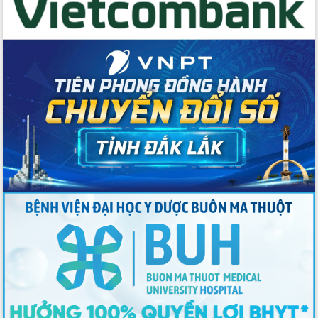
Đẩy mạnh cải cách hành chính, quyết
tâm đạt được mục tiêu tăng trưởng
hai con số trong năm 2026
Tổ chức trang trọng Lễ hội Đền thờ
Lương Văn Chánh năm 2026
Phó Bí thư Tỉnh ủy Đắk Lắk Đỗ Hữu
Huy giữ chức Bí thư Đảng ủy Ủy Ban
Nhân dân tỉnh
Bệnh án điện tử thúc đẩy chuyển đổi
số y tế tại Đắk Lắk
Chuyển đổi số thư viện: Mở rộng
không gian tri thức trong thời đại số
Đánh giá, rút kinh nghiệm công tác tổ
chức diễn tập trước ngày bầu cử
Chương trình “Gặp gỡ hữu nghị –
Friendship Meeting New Year 2026”
Bầu cử Quốc hội và HĐND: Cử tri Đắk
Lắk gửi gắm niềm tin, kỳ vọng vào lá
phiếu
Đắk Lắk sẵn sàng các điều kiện cho