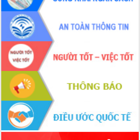
hiện nhiệm vụ quản lý tài sản công
hàng tuần
Tháo gỡ những vướng mắc, đẩy mạnh
công tác cải cách thủ tục hành chính
tại Trung tâm Phục vụ hành chính
công tỉnh
Đắk Lắk: Tôn vinh 46 giải pháp tại Hội
thi Sáng tạo Kỹ thuật 2024 - 2025
Đắk Lắk rà soát, điều chỉnh Đề án 190
về phát triển nuôi trồng thủy sản
Phó Chủ tịch UBND tỉnh Đắk Lắk
Trương Công Thái kiểm tra thực địa
Dự án cao tốc Khánh Hòa - Buôn Ma
Thuột
Định vị cà phê Việt Nam như một “di
sản sống” trong dòng chảy toàn cầu
Xây dựng nông thôn mới: Nâng cao đời
sống người dân từ những mô hình thiết
thực
Quyết liệt tháo gỡ vướng mắc, đẩy