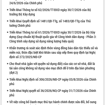
24/6/2026 của Chính phủ
VIDEO
Triển khai Thông tư số 62/2026/TT-BXD ngày 30/7/2026 của Bộ
trưởng Bộ Xây dựng
Triển khai Quyết định số 1481/QĐ-TTg, số 1483/QĐ-TTg của Thủ
tướng Chính phủ
Triển khai Thông tư số 61/2026/TT-BXD ngày 30/7/2026 ủa Bộ Xây
dựng (Quy chuẩn kỹ thuật quốc gia về Công trình dân dụng - Phần 3:
Công trình xây dựng sử dụng năng lượng hiệu quả)
Khẩn trương rà soát xác định thôn vùng đồng bào dân tộc thiểu số và
miền núi, thôn đặc biệt khó khăn sau sắp xếp theo quy định tại Nghị
Lễ truy tặng danh hiệu “Bà Mẹ Việt
định số 272/2025/NĐ-CP
Nam Anh hùng” và trao Huân chương
Lao động
Cho thuê nhà (gắn với quyền sử dụng đất) của các cơ sở nhà, đất là
tài sản công không sử dụng vào mục đích để ở trên địa bàn phường
UBND tỉnh Đắk Lắk triển khai nhiệm
(đợt 2)
vụ 6 tháng cuối năm 2026
Kỳ họp thứ Hai, Hội đồng nhân dân
Triển khai Nghị định số 306/2026/NĐ-CP ngày 03/8/2026 của Chính
tỉnh khóa XI quyết nghị nhiều nội dung
phủ
quan trọng
ALBUM ẢNH
Triển khai Nghị quyết số 36/2026/NQ-CP ngày 31/7/2026 của Chính
Bí thư Tỉnh ủy Lương Nguyễn Minh
phủ
Triết thăm, tặng quà người có công với
Về việc công bố Danh mục thủ tục hành chính được sửa đổi, bổ sung
cách mạng