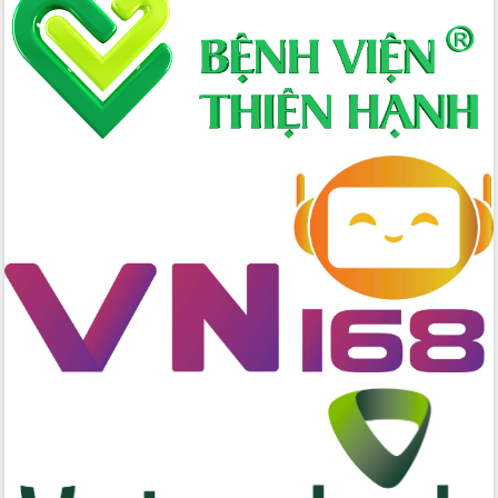
mới
Chuyển đổi số 'mở đường' cho nông
nghiệp Đắk Lắk tăng trưởng bứt phá
Triển khai đồng bộ đo đạc, lập hồ sơ
địa chính, hoàn thiện cơ sở dữ liệu đất
đai
Ứng dụng sinh trắc học - Bước tiến
trong hành trình chuyển đổi số tại Đắk
Lắk
Đắk Lắk nâng cao hiệu quả công tác
Đảng từ Sổ tay đảng viên điện tử
Đắk Lắk đẩy mạnh nuôi biển công
nghệ, hướng tới phát triển thủy sản
bền vững
Tập huấn nâng cao năng lực triển khai
chuyển đổi số cho cán bộ, công chức
cấp xã
Đắk Lắk phát động hưởng ứng Ngày
Quyền của người tiêu dùng Việt Nam
2026