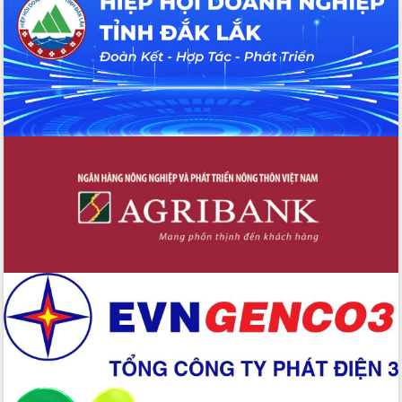
du khách thông qua Hệ thống cơ sở dữ
liệu và Bản đồ số
Tập huấn ứng dụng trí tuệ nhân tạo (AI)
trong thương mại điện tử năm 2026
Đoàn đại biểu Quốc hội tỉnh Đắk Lắk
trao đổi thông tin trước Kỳ họp thứ
nhất, Quốc hội khóa XVI
Quyết liệt cải cách hành chính, khơi
thông nguồn lực phát triển
Nâng cao hiệu lực, hiệu quả HĐND
tỉnh thông qua hiện đại hóa hành chính
Xã Ea Phê gắn cải cách hành chính với
chuyển đổi số
Phó Chủ tịch Thường trực UBND tỉnh
Hồ Thị Nguyên Thảo làm việc tại Trung
tâm Phục vụ hành chính công xã Ea
Phê
Xây dựng nền hành chính số đồng
hành cùng nông dân dân, doanh nghiệp
Giai đoạn 2026-2030, Đắk Lắk phấn
đấu có 77% xã đạt chuẩn nông thôn