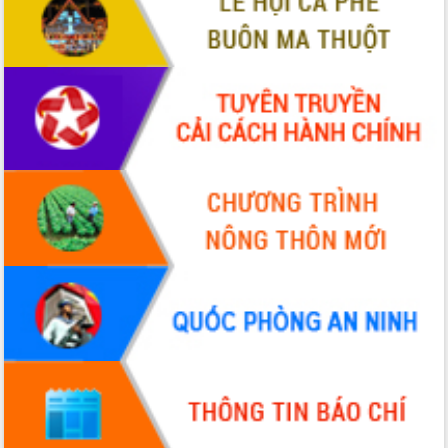
ứng để giữ vững thị trường xuất khẩu
Diễn đàn Kinh tế tư nhân Việt Nam đột
phá cơ chế - Hợp tác công tư
Đề án 06 tạo bước ngoặt đột phá trong
cải cách hành chính tỉnh Đắk Lắk
Kết nối tour, đẩy mạnh chuyển đổi số
để phát triển du lịch Đắk Lắk
Khởi động Dự án Đầu tư xây dựng hạ
tầng kỹ thuật Cụm công nghiệp Tân
Tiến
Gặp mặt các cơ quan báo chí nhân Kỷ
niệm 101 năm Ngày Báo chí Cách
mạng Việt Nam
Đắk Lắk sơ kết 4 năm triển khai thực
hiện Đề án 06 của Chính phủ
Họp báo thông tin về Hội nghị Công bố
Quy hoạch và Xúc tiến đầu tư tỉnh Đắk
Lắk
Khơi thông điểm nghẽn, đẩy nhanh
giải ngân vốn khắc phục thiên tai