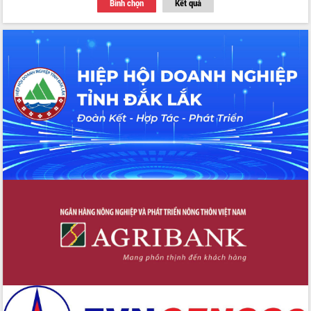
Bình chọn
Kết quả
Thứ trưởng Bộ Y tế làm việc với tỉnh
Đắk Lắk về phát triển nhân lực y tế
cho trạm y tế cấp xã
Du lịch Đắk Lắk nâng tầm trải nghiệm
du khách thông qua Hệ thống cơ sở dữ
liệu và Bản đồ số
Tập huấn ứng dụng trí tuệ nhân tạo (AI)
trong thương mại điện tử năm 2026
Đoàn đại biểu Quốc hội tỉnh Đắk Lắk
trao đổi thông tin trước Kỳ họp thứ
nhất, Quốc hội khóa XVI
Quyết liệt cải cách hành chính, khơi
thông nguồn lực phát triển
Nâng cao hiệu lực, hiệu quả HĐND
tỉnh thông qua hiện đại hóa hành chính
Xã Ea Phê gắn cải cách hành chính với
chuyển đổi số
Phó Chủ tịch Thường trực UBND tỉnh
Hồ Thị Nguyên Thảo làm việc tại Trung
tâm Phục vụ hành chính công xã Ea
Phê