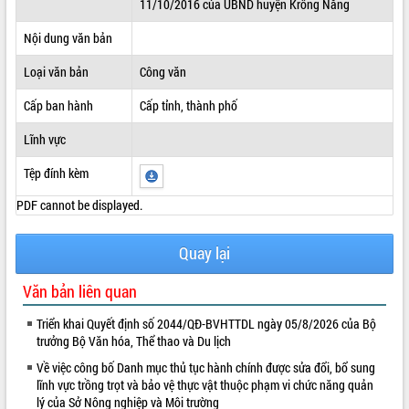
11/10/2016 của UBND huyện Krông Năng
ĐIỂM TIN VĂN BẢN
Nội dung văn bản
QUY HOẠCH - KẾ HOẠCH
Loại văn bản
Công văn
Cấp ban hành
Cấp tỉnh, thành phố
Lĩnh vực
Tệp đính kèm
PDF cannot be displayed.
Quay lại
Văn bản liên quan
Triển khai Quyết định số 2044/QĐ-BVHTTDL ngày 05/8/2026 của Bộ
trưởng Bộ Văn hóa, Thể thao và Du lịch
Về việc công bố Danh mục thủ tục hành chính được sửa đổi, bổ sung
lĩnh vực trồng trọt và bảo vệ thực vật thuộc phạm vi chức năng quản
lý của Sở Nông nghiệp và Môi trường