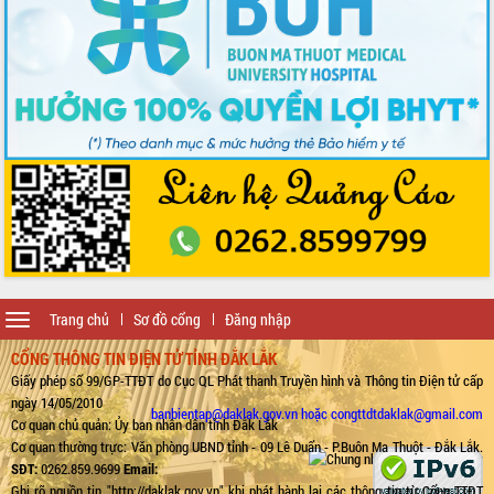
Bầu cử Quốc hội và HĐND: Cử tri Đắk
Lắk gửi gắm niềm tin, kỳ vọng vào lá
phiếu
Đắk Lắk sẵn sàng các điều kiện cho
Ngày hội bầu cử đại biểu Quốc hội
khóa XVI và HĐND các cấp nhiệm kỳ
2026-2031
Đảm bảo cuộc bầu cử đại biểu Quốc
hội và đại biểu HĐND các cấp diễn ra
an toàn, hiệu quả, đúng quy định
Thủ tướng Chính phủ Phạm Minh Chính
kiểm tra, chỉ đạo hoàn thành các dự
án cao tốc và thăm khu tái định cư tại
Đắk Lắk
Toggle
Trang chủ
Sơ đồ cổng
Đăng nhập
navigation
Sôi nổi Hội đua ngựa truyền thống Gò
CỔNG THÔNG TIN ĐIỆN TỬ TỈNH ĐẮK LẮK
Thì Thùng mừng Xuân Bính Ngọ 2026
Giấy phép số 99/GP-TTĐT do Cục QL Phát thanh Truyền hình và Thông tin Điện tử cấp
Lãnh đạo tỉnh dâng hương tưởng niệm
ngày 14/05/2010
tại Đập Đồng Cam đầu Xuân Bính Ngọ
banbientap@daklak.gov.vn hoặc congttdtdaklak@gmail.com
Cơ quan chủ quản: Ủy ban nhân dân tỉnh Đắk Lắk
Ngành nông nghiệp phấn đấu tăng
Cơ quan thường trực: Văn phòng UBND tỉnh - 09 Lê Duẩn - P.Buôn Ma Thuột - Đắk Lắk.
trưởng đạt 5,86% trong năm 2026
SĐT:
0262.859.9699
Email:
UBND tỉnh Đắk Lắk triển khai công tác
Ghi rõ nguồn tin "http://daklak.gov.vn" khi phát hành lại các thông tin từ Cổng TTĐT