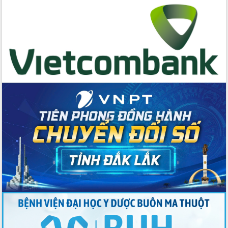
cấp xã
Đắk Lắk phát động hưởng ứng Ngày
Quyền của người tiêu dùng Việt Nam
2026
Đẩy mạnh cải cách hành chính, quyết
tâm đạt được mục tiêu tăng trưởng
hai con số trong năm 2026
Tổ chức trang trọng Lễ hội Đền thờ
Lương Văn Chánh năm 2026
Phó Bí thư Tỉnh ủy Đắk Lắk Đỗ Hữu
Huy giữ chức Bí thư Đảng ủy Ủy Ban
Nhân dân tỉnh
Bệnh án điện tử thúc đẩy chuyển đổi
số y tế tại Đắk Lắk
Chuyển đổi số thư viện: Mở rộng
không gian tri thức trong thời đại số
Đánh giá, rút kinh nghiệm công tác tổ
chức diễn tập trước ngày bầu cử
Chương trình “Gặp gỡ hữu nghị –
Friendship Meeting New Year 2026”