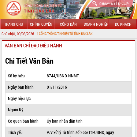
|
Vietnamese
English
TRANG CHỦ
CHÍNH QUYỀN
CÔNG DÂN
DOANH NGHIỆP
DU KHÁCH
Chủ nhật, 09/08/2026
MỪNG ĐẾN VỚI CỔNG THÔNG TIN ĐIỆN TỬ TỈNH ĐẮK LẮK
VĂN BẢN CHỈ ĐẠO ĐIỀU HÀNH
GIỚI THIỆU
LÃNH ĐẠO UBND TỈNH
Chi Tiết Văn Bản
TIN TỨC SỰ KIỆN
Số ký hiệu
8744/UBND-NNMT
SỞ, BAN, NGÀNH
Ngày ban hành
01/11/2016
UBND CÁC XÃ, PHƯỜNG
Ngày hiệu lực
THÔNG TIN CHỈ ĐẠO ĐIỀU HÀNH
Người Ký
HỆ THỐNG VĂN BẢN
Cơ quan ban hành
Ủy ban nhân dân tỉnh
Trích yếu
V/v xử lý Tờ trình số 265/Ttr-UBND, ngay
VĂN BẢN HĐND TỈNH