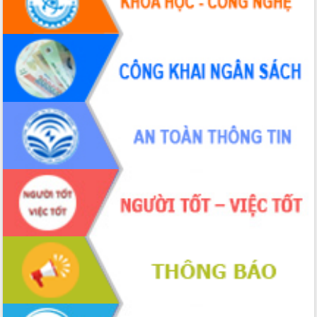
Hội thảo khoa học “Giải pháp thúc đẩy
phát triển nền kinh tế xanh tại tỉnh
Đắk Lắk”
Tăng cường giám sát, đôn đốc thực
hiện nhiệm vụ quản lý tài sản công
hàng tuần
Tháo gỡ những vướng mắc, đẩy mạnh
công tác cải cách thủ tục hành chính
tại Trung tâm Phục vụ hành chính
công tỉnh
Đắk Lắk: Tôn vinh 46 giải pháp tại Hội
thi Sáng tạo Kỹ thuật 2024 - 2025
Đắk Lắk rà soát, điều chỉnh Đề án 190
về phát triển nuôi trồng thủy sản
Phó Chủ tịch UBND tỉnh Đắk Lắk
Trương Công Thái kiểm tra thực địa
Dự án cao tốc Khánh Hòa - Buôn Ma
Thuột
Định vị cà phê Việt Nam như một “di
sản sống” trong dòng chảy toàn cầu