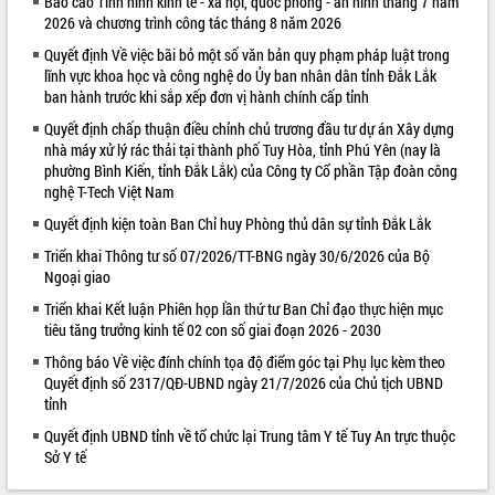
Báo cáo Tình hình kinh tế - xã hội, quốc phòng - an ninh tháng 7 năm
2026 và chương trình công tác tháng 8 năm 2026
VIDEO
Quyết định Về việc bãi bỏ một số văn bản quy phạm pháp luật trong
Loading the player...
lĩnh vực khoa học và công nghệ do Ủy ban nhân dân tỉnh Đắk Lắk
ban hành trước khi sắp xếp đơn vị hành chính cấp tỉnh
Khám bệnh, cấp phát thuốc miễn phí
và tặng quà người dân xã Cư Pui
Quyết định chấp thuận điều chỉnh chủ trương đầu tư dự án Xây dựng
nhà máy xử lý rác thải tại thành phố Tuy Hòa, tỉnh Phú Yên (nay là
Hội nghị UBND tỉnh Đắk Lắk thường kỳ
phường Bình Kiến, tỉnh Đắk Lắk) của Công ty Cổ phần Tập đoàn công
tháng 7/2026
nghệ T-Tech Việt Nam
Lễ truy tặng danh hiệu “Bà Mẹ Việt
Quyết định kiện toàn Ban Chỉ huy Phòng thủ dân sự tỉnh Đắk Lắk
Nam Anh hùng” và trao Huân chương
Lao động
Triển khai Thông tư số 07/2026/TT-BNG ngày 30/6/2026 của Bộ
ALBUM ẢNH
Ngoại giao
UBND tỉnh Đắk Lắk triển khai nhiệm
vụ 6 tháng cuối năm 2026
Triển khai Kết luận Phiên họp lần thứ tư Ban Chỉ đạo thực hiện mục
Kỳ họp thứ Hai, Hội đồng nhân dân
tiêu tăng trưởng kinh tế 02 con số giai đoạn 2026 - 2030
tỉnh khóa XI quyết nghị nhiều nội dung
Thông báo Về việc đính chính tọa độ điểm góc tại Phụ lục kèm theo
quan trọng
Quyết định số 2317/QĐ-UBND ngày 21/7/2026 của Chủ tịch UBND
Bí thư Tỉnh ủy Lương Nguyễn Minh
tỉnh
Triết thăm, tặng quà người có công với
Quyết định UBND tỉnh về tổ chức lại Trung tâm Y tế Tuy An trực thuộc
cách mạng
Sở Y tế
Rà soát, hoàn thiện hệ thống thiết chế
văn hóa, thể thao đáp ứng yêu cầu
LIÊN KẾT WEB