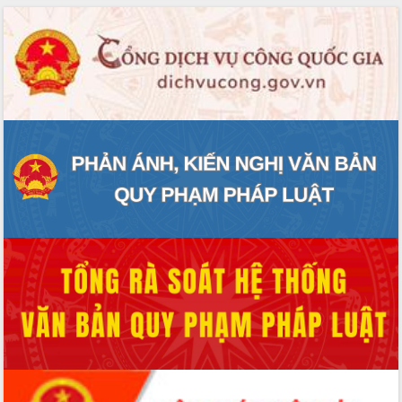
phát triển mới
Thường trực HĐND tỉnh Đắk Lắk gặp
mặt Đoàn chuyên gia y tế TP. Hồ Chí
Minh
Lễ truy điệu và an táng hài cốt liệt sĩ
tại Nghĩa trang Liệt sĩ xã Sơn Hòa
Bàn giải pháp tháo gỡ khó khăn trong
xuất khẩu sầu riêng và triển khai quy
định EUDR
Thứ trưởng Bộ Nông nghiệp và Môi
trường Nguyễn Hoàng Hiệp khảo sát
vùng trồng và doanh nghiệp đóng gói
sầu riêng tại Đắk Lắk
Trình diễn nghệ thuật chế biến các
món ăn từ sầu riêng
Đắk Lắk công bố Quy hoạch và xúc
tiến đầu tư tỉnh
Ngành cá ngừ Đắk Lắk chủ động thích
ứng để giữ vững thị trường xuất khẩu
Diễn đàn Kinh tế tư nhân Việt Nam đột