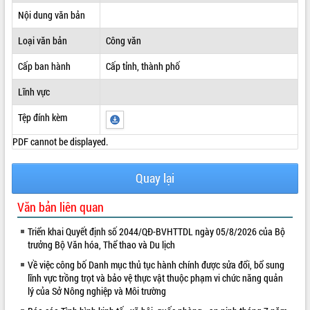
Nội dung văn bản
ĐIỂM TIN VĂN BẢN
Loại văn bản
Công văn
QUY HOẠCH - KẾ HOẠCH
Cấp ban hành
Cấp tỉnh, thành phố
Lĩnh vực
Tệp đính kèm
PDF cannot be displayed.
Quay lại
Văn bản liên quan
Triển khai Quyết định số 2044/QĐ-BVHTTDL ngày 05/8/2026 của Bộ
trưởng Bộ Văn hóa, Thể thao và Du lịch
Về việc công bố Danh mục thủ tục hành chính được sửa đổi, bổ sung
lĩnh vực trồng trọt và bảo vệ thực vật thuộc phạm vi chức năng quản
lý của Sở Nông nghiệp và Môi trường