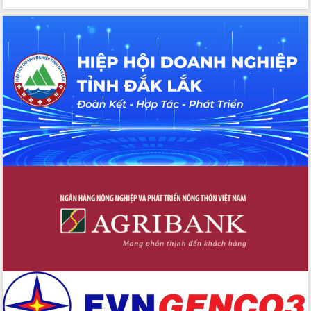
Tập huấn ứng dụng trí tuệ nhân tạo (AI)
trong thương mại điện tử năm 2026
Đoàn đại biểu Quốc hội tỉnh Đắk Lắk
trao đổi thông tin trước Kỳ họp thứ
nhất, Quốc hội khóa XVI
Quyết liệt cải cách hành chính, khơi
thông nguồn lực phát triển
Nâng cao hiệu lực, hiệu quả HĐND
tỉnh thông qua hiện đại hóa hành chính
Xã Ea Phê gắn cải cách hành chính với
chuyển đổi số
Phó Chủ tịch Thường trực UBND tỉnh
Hồ Thị Nguyên Thảo làm việc tại Trung
tâm Phục vụ hành chính công xã Ea
Phê
Xây dựng nền hành chính số đồng
hành cùng nông dân dân, doanh nghiệp
Giai đoạn 2026-2030, Đắk Lắk phấn
đấu có 77% xã đạt chuẩn nông thôn
mới