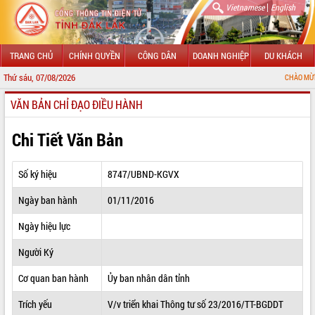
|
Vietnamese
English
TRANG CHỦ
CHÍNH QUYỀN
CÔNG DÂN
DOANH NGHIỆP
DU KHÁCH
Thứ sáu, 07/08/2026
CHÀO MỪNG ĐẾN VỚI C
VĂN BẢN CHỈ ĐẠO ĐIỀU HÀNH
GIỚI THIỆU
LÃNH ĐẠO UBND TỈNH
Chi Tiết Văn Bản
TIN TỨC SỰ KIỆN
Số ký hiệu
8747/UBND-KGVX
SỞ, BAN, NGÀNH
Ngày ban hành
01/11/2016
UBND CÁC XÃ, PHƯỜNG
Ngày hiệu lực
THÔNG TIN CHỈ ĐẠO ĐIỀU HÀNH
Người Ký
HỆ THỐNG VĂN BẢN
Cơ quan ban hành
Ủy ban nhân dân tỉnh
Trích yếu
V/v triển khai Thông tư số 23/2016/TT-BGDDT
VĂN BẢN HĐND TỈNH