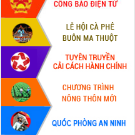
phá cơ chế - Hợp tác công tư
Đề án 06 tạo bước ngoặt đột phá trong
cải cách hành chính tỉnh Đắk Lắk
Kết nối tour, đẩy mạnh chuyển đổi số
để phát triển du lịch Đắk Lắk
Khởi động Dự án Đầu tư xây dựng hạ
tầng kỹ thuật Cụm công nghiệp Tân
Tiến
Gặp mặt các cơ quan báo chí nhân Kỷ
niệm 101 năm Ngày Báo chí Cách
mạng Việt Nam
Đắk Lắk sơ kết 4 năm triển khai thực
hiện Đề án 06 của Chính phủ
Họp báo thông tin về Hội nghị Công bố
Quy hoạch và Xúc tiến đầu tư tỉnh Đắk
Lắk
Khơi thông điểm nghẽn, đẩy nhanh
giải ngân vốn khắc phục thiên tai
HĐND tỉnh thông qua điều chỉnh Quy
hoạch tỉnh thời kỳ 2021-2030