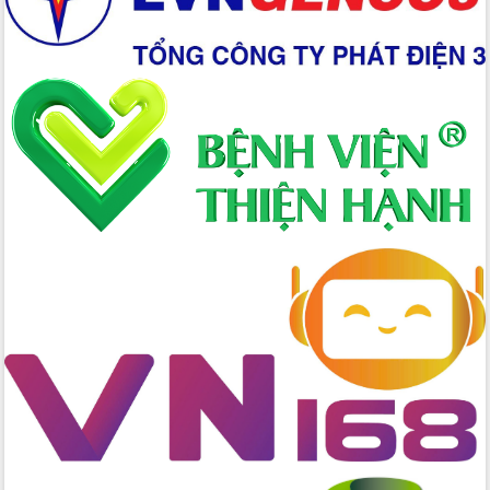
Chuyển đổi số 'mở đường' cho nông
nghiệp Đắk Lắk tăng trưởng bứt phá
Triển khai đồng bộ đo đạc, lập hồ sơ
địa chính, hoàn thiện cơ sở dữ liệu đất
đai
Ứng dụng sinh trắc học - Bước tiến
trong hành trình chuyển đổi số tại Đắk
Lắk
Đắk Lắk nâng cao hiệu quả công tác
Đảng từ Sổ tay đảng viên điện tử
Đắk Lắk đẩy mạnh nuôi biển công
nghệ, hướng tới phát triển thủy sản
bền vững
Tập huấn nâng cao năng lực triển khai
chuyển đổi số cho cán bộ, công chức
cấp xã
Đắk Lắk phát động hưởng ứng Ngày
Quyền của người tiêu dùng Việt Nam
2026
Đẩy mạnh cải cách hành chính, quyết
tâm đạt được mục tiêu tăng trưởng