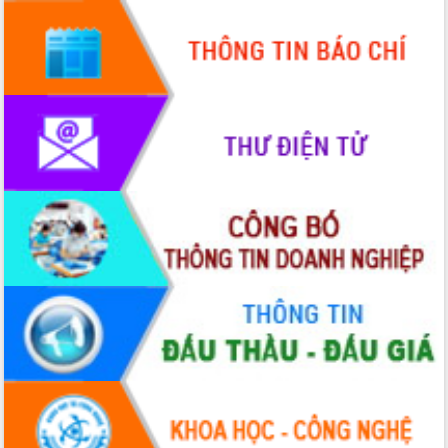
Hội thảo góp ý hồ sơ điều chỉnh quy
hoạch tỉnh Đắk Lắk thời kỳ 2021-2030,
tầm nhìn đến năm 2050
Nâng cao hiệu quả hoạt động của các
doanh nghiệp nhà nước
Hội nghị triển khai kết nối mạng
truyền số liệu chuyên dùng phục vụ cơ
quan Đảng, Nhà nước
Lễ phát động chuỗi hoạt động chung
tay làm sạch môi trường
Xã Ea Kar bước chuyển mình trong
công tác cải cách hành chính mô hình
mới
UBND tỉnh họp báo định kỳ tháng 4
năm 2026
Hội thảo khoa học “Giải pháp thúc đẩy
phát triển nền kinh tế xanh tại tỉnh
Đắk Lắk”
Tăng cường giám sát, đôn đốc thực
hiện nhiệm vụ quản lý tài sản công
hàng tuần