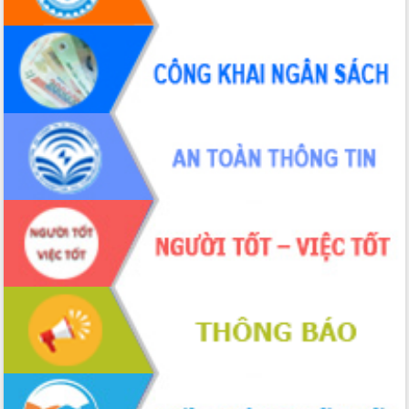
Tháo gỡ những vướng mắc, đẩy mạnh
công tác cải cách thủ tục hành chính
tại Trung tâm Phục vụ hành chính
công tỉnh
Đắk Lắk: Tôn vinh 46 giải pháp tại Hội
thi Sáng tạo Kỹ thuật 2024 - 2025
Đắk Lắk rà soát, điều chỉnh Đề án 190
về phát triển nuôi trồng thủy sản
Phó Chủ tịch UBND tỉnh Đắk Lắk
Trương Công Thái kiểm tra thực địa
Dự án cao tốc Khánh Hòa - Buôn Ma
Thuột
Định vị cà phê Việt Nam như một “di
sản sống” trong dòng chảy toàn cầu
Xây dựng nông thôn mới: Nâng cao đời
sống người dân từ những mô hình thiết
thực
Quyết liệt tháo gỡ vướng mắc, đẩy
nhanh tiến độ các dự án trọng điểm
trong Khu kinh tế Nam Phú Yên