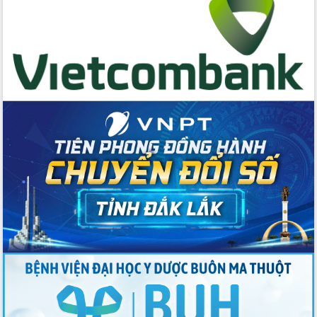
hai con số trong năm 2026
Tổ chức trang trọng Lễ hội Đền thờ
Lương Văn Chánh năm 2026
Phó Bí thư Tỉnh ủy Đắk Lắk Đỗ Hữu
Huy giữ chức Bí thư Đảng ủy Ủy Ban
Nhân dân tỉnh
Bệnh án điện tử thúc đẩy chuyển đổi
số y tế tại Đắk Lắk
Chuyển đổi số thư viện: Mở rộng
không gian tri thức trong thời đại số
Đánh giá, rút kinh nghiệm công tác tổ
chức diễn tập trước ngày bầu cử
Chương trình “Gặp gỡ hữu nghị –
Friendship Meeting New Year 2026”
Bầu cử Quốc hội và HĐND: Cử tri Đắk
Lắk gửi gắm niềm tin, kỳ vọng vào lá
phiếu
Đắk Lắk sẵn sàng các điều kiện cho
Ngày hội bầu cử đại biểu Quốc hội
khóa XVI và HĐND các cấp nhiệm kỳ